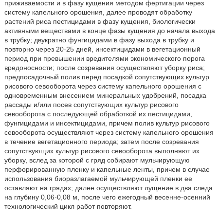
приживаемости и в фазу кущения методом фертигации через
систему капельного орошения, далее проводят обработку
растений риса пестицидами в фазу кущения, биологически
активными веществами в конце фазы кущения до начала выхода
в трубку; двукратно фунгицидами в фазу выхода в трубку и
повторно через 20-25 дней, инсектицидами в вегетационный
период при превышении вредителями экономического порога
вредоносности; после созревания осуществляют уборку риса;
предпосадочный полив перед посадкой сопутствующих культур
рисового севооборота через систему капельного орошения с
одновременным внесением минеральных удобрений, посадка
рассады и/или посев сопутствующих культур рисового
севооборота с последующей обработкой их пестицидами,
фунгицидами и инсектицидами, причем полив культур рисового
севооборота осуществляют через систему капельного орошения
в течение вегетационного периода; затем после созревания
сопутствующих культур рисового севооборота выполняют их
уборку, вслед за которой с гряд собирают мульчирующую
перфорированную пленку и капельные ленты, причем в случае
использования биоразлагаемой мульчирующей пленки ее
оставляют на грядах; далее осуществляют лущение в два следа
на глубину 0,06-0,08 м, после чего ежегодный весенне-осенний
технологический цикл работ повторяют.