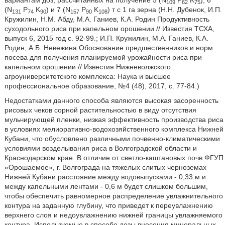
вариантам доз, рассчитанных на получение 5 (N
Р
K
), 6
109
62
75
(N
Р
K
) и 7 (N
Р
K
) т с 1 га зерна (Н.Н. Дубенок, И.П.
131
74
90
157
90
108
Кружилин, Н.М. Абду, М.А. Ганиев, К.А. Родин Продуктивность
суходольного риса при капельном орошении // Известия ТСХА,
выпуск 6, 2015 год с. 92-99.; И.П. Кружилин, М.А. Ганиев, К.А.
Родин, А.Б. Невежина Обоснование предшественников и норм
посева для получения планируемой урожайности риса при
капельном орошении // Известия Нижневолжского
агроуниверситетского комплекса: Наука и высшее
профессиональное образование, №4 (48), 2017, с. 77-84.)
Недостатками данного способа являются высокая засоренность
рисовых чеков сорной растительностью в виду отсутствия
мульчирующей пленки, низкая эффективность производства риса
в условиях мелиоративно-водохозяйственного комплекса Нижней
Кубани, что обусловлено различными почвенно-климатическими
условиями возделывания риса в Волгоградской области и
Краснодарском крае. В отличие от светло-каштановых почв ФГУП
«Орошаемое», г. Волгограда на тяжелых слитых черноземах
Нижней Кубани расстояние между водовыпусками - 0,33 м и
между капельными лентами - 0,6 м будет слишком большим,
чтобы обеспечить равномерное распределение увлажнительного
контура на заданную глубину, что приведет к переувлажнению
верхнего слоя и недоувлажнению нижней границы увлажняемого
контура. Используемые в способе дозы внесения минеральных