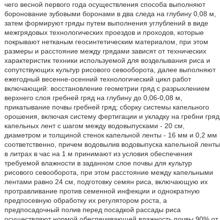
чего весной первого года осуществления способа выполняют
боронование зубовыми боронами в два следа на глубину 0,08 м,
затем формируют гряды путем выполнения углублений в виде
межгрядовых технологических проездов и проходов, которые
покрывают нетканым геосинтетическим материалом, при этом
размеры и расстояние между грядами зависят от технических
характеристик техники используемой для возделывания риса и
сопутствующих культур рисового севооборота, далее выполняют
ежегодный весенне-осенний технологический цикл работ
включающий: восстановление геометрии гряд с разрыхлением
верхнего слоя гребней гряд на глубину до 0,06-0,08 м,
прикатывание почвы гребней гряд; сборку системы капельного
орошения, включая систему фертигации и укладку на гребни гряд
капельных лент с шагом между водовыпусками - 20 см,
диаметром и толщиной стенок капельной ленты - 16 мм и 0,2 мм
соответственно, причем водовылив водовыпуска капельной ленты
в литрах в час на 1 м принимают из условия обеспечения
требуемой влажности в заданном слое почвы для культур
рисового севооборота, при этом расстояние между капельными
лентами равно 24 см, подготовку семян риса, включающую их
протравливание против семенной инфекции и однократную
предпосевную обработку их регулятором роста, а
предпосадочный полив перед посадкой рассады риса
осуществляют нормой обеспечивающей влажность почвы 90% от