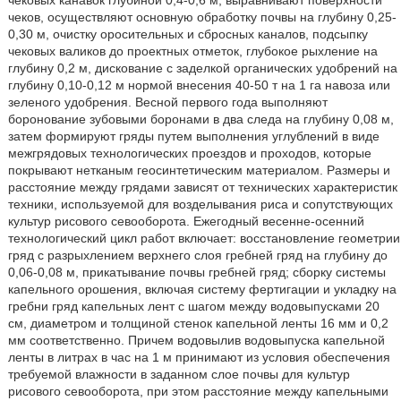
чековых канавок глубиной 0,4-0,6 м, выравнивают поверхности
чеков, осуществляют основную обработку почвы на глубину 0,25-
0,30 м, очистку оросительных и сбросных каналов, подсыпку
чековых валиков до проектных отметок, глубокое рыхление на
глубину 0,2 м, дискование с заделкой органических удобрений на
глубину 0,10-0,12 м нормой внесения 40-50 т на 1 га навоза или
зеленого удобрения. Весной первого года выполняют
боронование зубовыми боронами в два следа на глубину 0,08 м,
затем формируют гряды путем выполнения углублений в виде
межгрядовых технологических проездов и проходов, которые
покрывают нетканым геосинтетическим материалом. Размеры и
расстояние между грядами зависят от технических характеристик
техники, используемой для возделывания риса и сопутствующих
культур рисового севооборота. Ежегодный весенне-осенний
технологический цикл работ включает: восстановление геометрии
гряд с разрыхлением верхнего слоя гребней гряд на глубину до
0,06-0,08 м, прикатывание почвы гребней гряд; сборку системы
капельного орошения, включая систему фертигации и укладку на
гребни гряд капельных лент с шагом между водовыпусками 20
см, диаметром и толщиной стенок капельной ленты 16 мм и 0,2
мм соответственно. Причем водовылив водовыпуска капельной
ленты в литрах в час на 1 м принимают из условия обеспечения
требуемой влажности в заданном слое почвы для культур
рисового севооборота, при этом расстояние между капельными