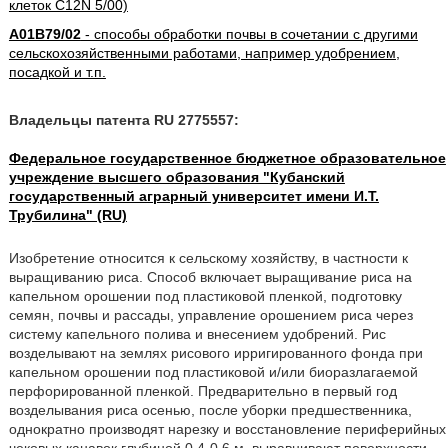
клеток C12N 5/00)
A01B79/02
- способы обработки почвы в сочетании с другими
сельскохозяйственными работами, например удобрением,
посадкой и т.п.
Владельцы патента RU 2775557:
Федеральное государственное бюджетное образовательное
учреждение высшего образования "Кубанский
государственный аграрный университет имени И.Т.
Трубилина" (RU)
Изобретение относится к сельскому хозяйству, в частности к
выращиванию риса. Способ включает выращивание риса на
капельном орошении под пластиковой пленкой, подготовку
семян, почвы и рассады, управление орошением риса через
систему капельного полива и внесением удобрений. Рис
возделывают на землях рисового ирригированного фонда при
капельном орошении под пластиковой и/или биоразлагаемой
перфорированной пленкой. Предварительно в первый год
возделывания риса осенью, после уборки предшественника,
однократно производят нарезку и восстановление периферийных