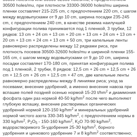
30500 holes/mu, при плотности 33300-36000 holes/mu ширина
пленки составляет 215-225 cm, с предпочтением 220 cm, с шагом
между водовыпусками от 9 до 10 cm, ширина посадки 235-245
cm, с предпочтением 240 cm, в качестве режима наилучшей
конфигурации полива принимается под 1 пленкой, 3 трубки, 12
рядков: 13 cm + 24 cm + 13 cm + 20 cm + 13 cm + 24 cm + 13 cm +
20 cm + 13 cm + 24 cm + 13 cm + 50 cm, три капельные ленты
равномерно распределены между 12 рядками риса, при
плотность посевов 30500-32600 holes/mu и шириной пленки 155-
165 cm, с шагом между водовыпусками от 9 до 10 cm, ширина
посадки составляет 170-180 cm, принятая конфигурация полива
под 1 пленкой, 2 трубки, 8 рядков: 12,5 cm + 26 cm + 12,5 cm + 26
cm + 12,5 cm + 26 cm + 12,5 cm + 47 cm, две капельные ленты
равномерно распределены между 8 линиями риса; уход за
посевами; внесение удобрений, а именно внесение навоза при
2
вспашке полей поздней осенью нормой 15-20 t/hm
и диаммония
2
фосфата один раз нормой 40-50 kg/hm
после чего выполняют
глубокую вспашку, внесение растворимых органических
2
удобрений нормой 120-150 kg/hm
и минеральных удобрений
2
нормой чистого азота 330-345 kg/hm
, с предпочтением нормы в
2
2
2
330 kg/hm
, Р
О
- 150-160 kg/hm
, K
O 70-90 kg/hm
,
2
5
2
2
водорастворимого Si-удобрения 25-30 kg/hm
, борного
2
удобрения и цинкового удобрение 7 и 8 kg/hm
соответственно;