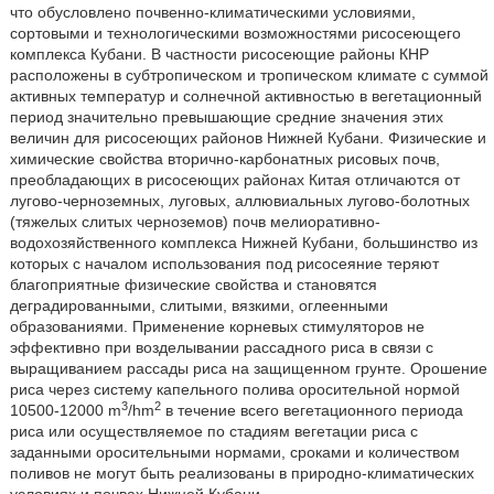
что обусловлено почвенно-климатическими условиями,
сортовыми и технологическими возможностями рисосеющего
комплекса Кубани. В частности рисосеющие районы КНР
расположены в субтропическом и тропическом климате с суммой
активных температур и солнечной активностью в вегетационный
период значительно превышающие средние значения этих
величин для рисосеющих районов Нижней Кубани. Физические и
химические свойства вторично-карбонатных рисовых почв,
преобладающих в рисосеющих районах Китая отличаются от
лугово-черноземных, луговых, аллювиальных лугово-болотных
(тяжелых слитых черноземов) почв мелиоративно-
водохозяйственного комплекса Нижней Кубани, большинство из
которых с началом использования под рисосеяние теряют
благоприятные физические свойства и становятся
деградированными, слитыми, вязкими, оглеенными
образованиями. Применение корневых стимуляторов не
эффективно при возделывании рассадного риса в связи с
выращиванием рассады риса на защищенном грунте. Орошение
риса через систему капельного полива оросительной нормой
3
2
10500-12000 m
/hm
в течение всего вегетационного периода
риса или осуществляемое по стадиям вегетации риса с
заданными оросительными нормами, сроками и количеством
поливов не могут быть реализованы в природно-климатических