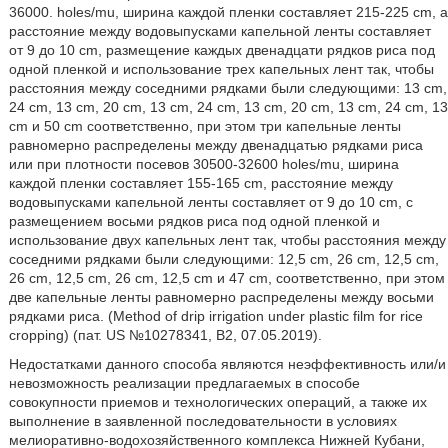
36000. holes/mu, ширина каждой пленки составляет 215-225 cm, а
расстояние между водовыпусками капельной ленты составляет
от 9 до 10 cm, размещение каждых двенадцати рядков риса под
одной пленкой и использование трех капельных лент так, чтобы
расстояния между соседними рядками были следующими: 13 cm,
24 cm, 13 cm, 20 cm, 13 cm, 24 cm, 13 cm, 20 cm, 13 cm, 24 cm, 13
cm и 50 cm соответственно, при этом три капельные ленты
равномерно распределены между двенадцатью рядками риса
или при плотности посевов 30500-32600 holes/mu, ширина
каждой пленки составляет 155-165 cm, расстояние между
водовыпусками капельной ленты составляет от 9 до 10 cm, с
размещением восьми рядков риса под одной пленкой и
использование двух капельных лент так, чтобы расстояния между
соседними рядками были следующими: 12,5 cm, 26 cm, 12,5 cm,
26 cm, 12,5 cm, 26 cm, 12,5 cm и 47 cm, соответственно, при этом
две капельные ленты равномерно распределены между восьми
рядками риса. (Method of drip irrigation under plastic film for rice
cropping) (пат. US №10278341, B2, 07.05.2019).
Недостатками данного способа являются неэффективность или/и
невозможность реализации предлагаемых в способе
совокупности приемов и технологических операций, а также их
выполнение в заявленной последовательности в условиях
мелиоративно-водохозяйственного комплекса Нижней Кубани,