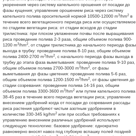
укоренения через систему капельного орошения от посадки до
фазы кущения; управление орошением риса через систему
3
2
капельного полива оросительной нормой 10500-12000 m
/hm
в
течение всего вегетационного периода риса или осуществляемое
по стадиям вегетации риса: от стадии всходов до стадии
трилистника: при плохом увлажнении почвы после выращивания
риса проведение полива 2-3 раза, общим объемом полива 900-
3
2
1200 m
/hm
, от стадии трилистника до начального периода фазы
выхода в трубку: проведение полива 8-10 раз, общим объемом
3
2
полива 2400-2700 m
/hm
, с начального периода фазы выхода в
трубку до этапа фаза выметывания: проведение полива 9-10 раз,
3
2
общим объемом полива 2700-3000 m
/hm
, от фазы
выметывания до фазы цветения: проведение полива 5-6 раз,
3
2
общим объемом полива 1200-1500 m
/hm
, от фазы цветения до
стадии созревания: проведение полива 14-16 раз, общим
3
2
объемом полива 3300-3600 m
/hm
или путем капельного полива
38-45 раз в течение всего периода вегетации риса; управление
внесением удобрений когда от посадки до созревания рассады
риса растения удобряют чистым азотным удобрением в
2
количестве 330-345 kg/hm
или при особых требованиях к
управлению внесением различных удобрений используют
следующую технологию: базовое удобрение: однократно
равномерно вносят навоз под глубокую вспашку полей поздней
2
2