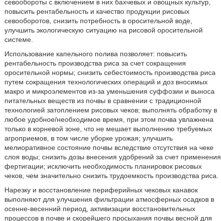
севообороты с включением в них бахчевых и овощных культур,
повысить рентабельность и качество продукции рисовых
севооборотов, снизить потребность в оросительной воде,
улучшить экологическую ситуацию на рисовой оросительной
системе.
Использование капельного полива позволяет: повысить
рентабельность производства риса за счет сокращения
оросительной нормы; снизить себестоимость производства риса
путем сокращения технологических операций и доз вносимых
макро и микроэлементов из-за уменьшения суффозии и выноса
питательных веществ из почвы в сравнении с традиционной
технологией затоплением рисовых чеков; выполнять обработку в
любое удобное/необходимое время, при этом почва увлажнена
только в корневой зоне, что не мешает выполнению требуемых
агроприемов, в том числе уборке урожая; улучшить
мелиоративное состояние почвы вследствие отсутствия на чеке
слоя воды; снизить дозы внесения удобрений за счет применения
фертигации; исключить необходимость планировок рисовых
чеков, чем значительно снизить трудоемкость производства риса.
Нарезку и восстановление периферийных чековых канавок
выполняют для улучшения фильтрации атмосферных осадков в
осенне-весенний период, активизации восстановительных
процессов в почве и скорейшего просыхания почвы весной для