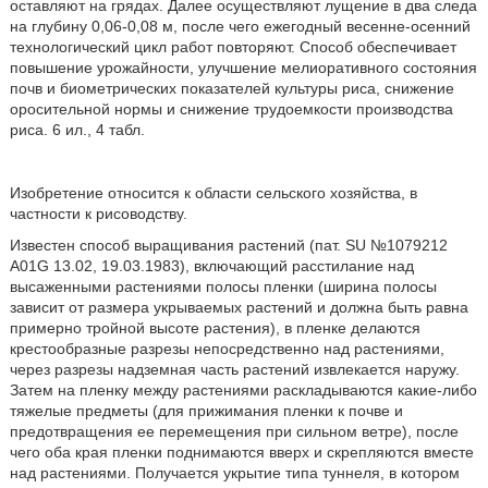
оставляют на грядах. Далее осуществляют лущение в два следа
на глубину 0,06-0,08 м, после чего ежегодный весенне-осенний
технологический цикл работ повторяют. Способ обеспечивает
повышение урожайности, улучшение мелиоративного состояния
почв и биометрических показателей культуры риса, снижение
оросительной нормы и снижение трудоемкости производства
риса. 6 ил., 4 табл.
Изобретение относится к области сельского хозяйства, в
частности к рисоводству.
Известен способ выращивания растений (пат. SU №1079212
A01G 13.02, 19.03.1983), включающий расстилание над
высаженными растениями полосы пленки (ширина полосы
зависит от размера укрываемых растений и должна быть равна
примерно тройной высоте растения), в пленке делаются
крестообразные разрезы непосредственно над растениями,
через разрезы надземная часть растений извлекается наружу.
Затем на пленку между растениями раскладываются какие-либо
тяжелые предметы (для прижимания пленки к почве и
предотвращения ее перемещения при сильном ветре), после
чего оба края пленки поднимаются вверх и скрепляются вместе
над растениями. Получается укрытие типа туннеля, в котором