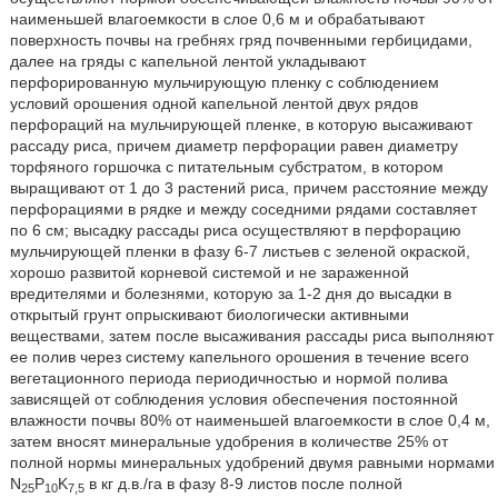
наименьшей влагоемкости в слое 0,6 м и обрабатывают
поверхность почвы на гребнях гряд почвенными гербицидами,
далее на гряды с капельной лентой укладывают
перфорированную мульчирующую пленку с соблюдением
условий орошения одной капельной лентой двух рядов
перфораций на мульчирующей пленке, в которую высаживают
рассаду риса, причем диаметр перфорации равен диаметру
торфяного горшочка с питательным субстратом, в котором
выращивают от 1 до 3 растений риса, причем расстояние между
перфорациями в рядке и между соседними рядами составляет
по 6 см; высадку рассады риса осуществляют в перфорацию
мульчирующей пленки в фазу 6-7 листьев с зеленой окраской,
хорошо развитой корневой системой и не зараженной
вредителями и болезнями, которую за 1-2 дня до высадки в
открытый грунт опрыскивают биологически активными
веществами, затем после высаживания рассады риса выполняют
ее полив через систему капельного орошения в течение всего
вегетационного периода периодичностью и нормой полива
зависящей от соблюдения условия обеспечения постоянной
влажности почвы 80% от наименьшей влагоемкости в слое 0,4 м,
затем вносят минеральные удобрения в количестве 25% от
полной нормы минеральных удобрений двумя равными нормами
N
P
K
в кг д.в./га в фазу 8-9 листов после полной
25
10
7,5