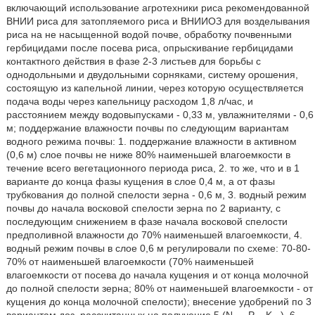
включающий использование агротехники риса рекомендованной
ВНИИ риса для затопляемого риса и ВНИИОЗ для возделывания
риса на не насыщенной водой почве, обработку почвенными
гербицидами после посева риса, опрыскивание гербицидами
контактного действия в фазе 2-3 листьев для борьбы с
однодольными и двудольными сорняками, систему орошения,
состоящую из капельной линии, через которую осуществляется
подача воды через капельницу расходом 1,8 л/час, и
расстоянием между водовыпусками - 0,33 м, увлажнителями - 0,6
м; поддержание влажности почвы по следующим вариантам
водного режима почвы: 1. поддержание влажности в активном
(0,6 м) слое почвы не ниже 80% наименьшей влагоемкости в
течение всего вегетационного периода риса, 2. то же, что и в 1
варианте до конца фазы кущения в слое 0,4 м, а от фазы
трубкования до полной спелости зерна - 0,6 м, 3. водный режим
почвы до начала восковой спелости зерна по 2 варианту, с
последующим снижением в фазе начала восковой спелости
предполивной влажности до 70% наименьшей влагоемкости, 4.
водный режим почвы в слое 0,6 м регулировали по схеме: 70-80-
70% от наименьшей влагоемкости (70% наименьшей
влагоемкости от посева до начала кущения и от конца молочной
до полной спелости зерна; 80% от наименьшей влагоемкости - от
кущения до конца молочной спелости); внесение удобрений по 3