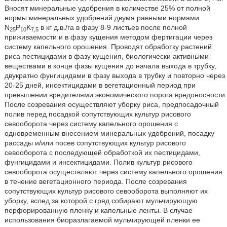
Вносят минеральные удобрения в количестве 25% от полной
нормы минеральных удобрений двумя равными нормами
N
P
K
в кг д.в./га в фазу 8-9 листьев после полной
25
10
7,5
приживаемости и в фазу кущения методом фертигации через
систему капельного орошения. Проводят обработку растений
риса пестицидами в фазу кущения, биологически активными
веществами в конце фазы кущения до начала выхода в трубку,
двукратно фунгицидами в фазу выхода в трубку и повторно через
20-25 дней, инсектицидами в вегетационный период при
превышении вредителями экономического порога вредоносности.
После созревания осуществляют уборку риса, предпосадочный
полив перед посадкой сопутствующих культур рисового
севооборота через систему капельного орошения с
одновременным внесением минеральных удобрений, посадку
рассады и/или посев сопутствующих культур рисового
севооборота с последующей обработкой их пестицидами,
фунгицидами и инсектицидами. Полив культур рисового
севооборота осуществляют через систему капельного орошения
в течение вегетационного периода. После созревания
сопутствующих культур рисового севооборота выполняют их
уборку, вслед за которой с гряд собирают мульчирующую
перфорированную пленку и капельные ленты. В случае
использования биоразлагаемой мульчирующей пленки ее