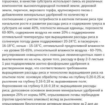
горшочках, в качестве субстрата используют смесь из различных
компонентов: высокоплодородной полевой земли, дерновой
земли, перегноя, верхового торфа, крупнозерного песка с
добавлением минеральных удобрений по количеству и
соотношению с учетом потребности в азотном питании риса при
начальном росте и развитии рассады риса и содержание гумуса в
субстрате не ниже 40%, плотности меньше единицы, порозности
60-90%, содержание воздуха не ниже 10% с поддержанием
оптимальной температуры при выращивании рассады риса в
солнечную погоду днем поддерживают 20-24°С, в пасмурную -
16-18°С, ночью - 15-16°С, оптимальной предполивной влажности
- на уровне 55-65%, относительной влажности воздуха - 60-70%,
регулирование освещености с помощью люминесцентных ламп с
выключением их на ночь, кроме того, рассаду в фазу 2-3 листьев
1 раз подкармливали азотно-фосфорными удобрения в
растворенном виде, что соответствовало требованиям
выращивания рассады риса и технологию выращивания риса на
опытном поле: основную обработку почвы на глубину 0,20-0,25 м;
рыхление на глубину 0,16-0,18 м; выравнивание поля;
боронование на глубину 0,16-0,18 м; выращивание рассады
риса; допосевное основное внесение минеральных удобрений в
размере 25% от нормы NPK, опрыскивание почвы гербицидом
(против однолетних злаковых) вслед за рыхлением;
опрыскивание биологически активным веществом за 2 дня до