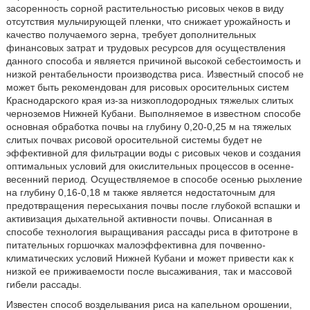
засоренность сорной растительностью рисовых чеков в виду
отсутствия мульчирующей пленки, что снижает урожайность и
качество получаемого зерна, требует дополнительных
финансовых затрат и трудовых ресурсов для осуществления
данного способа и является причиной высокой себестоимость и
низкой рентабельности производства риса. Известный способ не
может быть рекомендован для рисовых оросительных систем
Краснодарского края из-за низкоплодородных тяжелых слитых
черноземов Нижней Кубани. Выполняемое в известном способе
основная обработка почвы на глубину 0,20-0,25 м на тяжелых
слитых почвах рисовой оросительной системы будет не
эффективной для фильтрации воды с рисовых чеков и создания
оптимальных условий для окислительных процессов в осенне-
весенний период. Осуществляемое в способе осенью рыхление
на глубину 0,16-0,18 м также является недостаточным для
предотвращения пересыхания почвы после глубокой вспашки и
активизация дыхательной активности почвы. Описанная в
способе технология выращивания рассады риса в фитотроне в
питательных горшочках малоэффективна для почвенно-
климатических условий Нижней Кубани и может привести как к
низкой ее приживаемости после высаживания, так и массовой
гибели рассады.
Известен способ возделывания риса на капельном орошении,