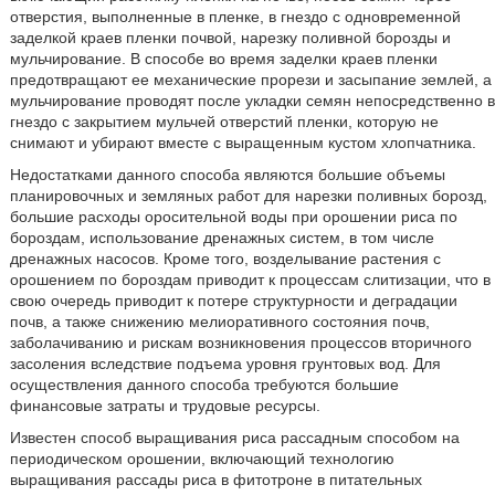
отверстия, выполненные в пленке, в гнездо с одновременной
заделкой краев пленки почвой, нарезку поливной борозды и
мульчирование. В способе во время заделки краев пленки
предотвращают ее механические прорези и засыпание землей, а
мульчирование проводят после укладки семян непосредственно в
гнездо с закрытием мульчей отверстий пленки, которую не
снимают и убирают вместе с выращенным кустом хлопчатника.
Недостатками данного способа являются большие объемы
планировочных и земляных работ для нарезки поливных борозд,
большие расходы оросительной воды при орошении риса по
бороздам, использование дренажных систем, в том числе
дренажных насосов. Кроме того, возделывание растения с
орошением по бороздам приводит к процессам слитизации, что в
свою очередь приводит к потере структурности и деградации
почв, а также снижению мелиоративного состояния почв,
заболачиванию и рискам возникновения процессов вторичного
засоления вследствие подъема уровня грунтовых вод. Для
осуществления данного способа требуются большие
финансовые затраты и трудовые ресурсы.
Известен способ выращивания риса рассадным способом на
периодическом орошении, включающий технологию
выращивания рассады риса в фитотроне в питательных