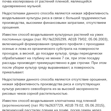
почва изолирована от растений пленкой, являющейся
одновременно мульчой.
Недостатками данного способа являются низкая эффективность
возделывания культуры риса в связи с большой трудоемкостью
производства, высокими финансовыми затратами, отсутствием
орошения.
Известен способ возделывания культурных растений на узких
постоянных грядах (пат. RU №2265299, А01В 79/02, 05.06.2003),
включающий формирования грядового профиля с проходами
осенью и ложа из органического субстрата на поверхности
проходов, а весной, до посадки культур, гряды периодически
обрабатывают на глубину не менее 7 см, при этом посадку
рассады производят преимущественно в две строчки. При этом
после уборки культур гряду выравнивают, а поверхность
прикатывают.
Недостатками данного способа являются отсутствие орошения,
низкая эффективность производства риса и сопутствующих
культур рисового севооборота из-за высокой засоренности
рисовых чеков сорной растительностью.
Известен способ возделывания хлопчатника под пленкой
(агротехнология) (пат. RU №2637729, А01В 79.02, 05.06.2015),
включающий расстилку пленки на почве, посев семян через