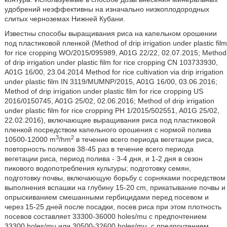
удобрений неэффективны на изначально низкоплодородных
слитых черноземах Нижней Кубани.
Известны способы выращивания риса на капельном орошении
под пластиковой пленкой (Method of drip irrigation under plastic film
for rice cropping WO/2015/095989, A01G 22/22, 02.07.2015; Method
of drip irrigation under plastic film for rice cropping CN 103733930,
A01G 16/00, 23.04.2014 Method for rice cultivation via drip irrigation
under plastic film IN 3119/MUMNP/2015, A01G 16/00, 03.06.2016;
Method of drip irrigation under plastic film for rice cropping US
2016/0150745, A01G 25/02, 02.06.2016; Method of drip irrigation
under plastic film for rice cropping PH 1/2015/502551, A01G 25/02,
22.02.2016), включающие выращивания риса под пластиковой
пленкой посредством капельного орошения с нормой полива
3
2
10500-12000 m
/hm
в течение всего периода вегетации риса,
повторность поливов 38-45 раз в течение всего периода
вегетации риса, период полива - 3-4 дня, и 1-2 дня в сезон
пикового водопотребления культуры; подготовку семян,
подготовку почвы, включающую борьбу с сорняками посредством
выполнения вспашки на глубину 15-20 cm, прикатывание почвы и
опрыскиванием смешанными гербицидами перед посевом и
через 15-25 дней после посадки, посев риса при этом плотность
посевов составляет 33300-36000 holes/mu с предпочтением
33300 holes/mu или 30500-32600 holes/mu, с предпочтением