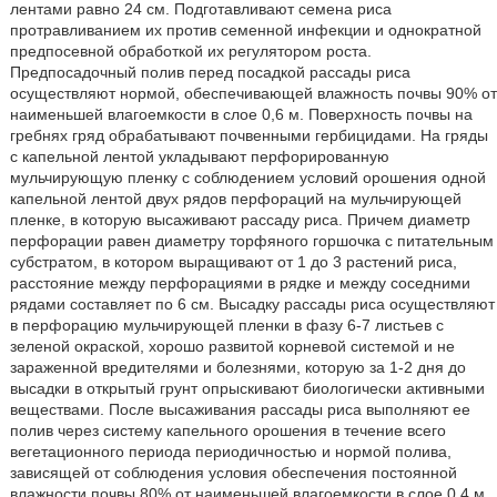
лентами равно 24 см. Подготавливают семена риса
протравливанием их против семенной инфекции и однократной
предпосевной обработкой их регулятором роста.
Предпосадочный полив перед посадкой рассады риса
осуществляют нормой, обеспечивающей влажность почвы 90% от
наименьшей влагоемкости в слое 0,6 м. Поверхность почвы на
гребнях гряд обрабатывают почвенными гербицидами. На гряды
с капельной лентой укладывают перфорированную
мульчирующую пленку с соблюдением условий орошения одной
капельной лентой двух рядов перфораций на мульчирующей
пленке, в которую высаживают рассаду риса. Причем диаметр
перфорации равен диаметру торфяного горшочка с питательным
субстратом, в котором выращивают от 1 до 3 растений риса,
расстояние между перфорациями в рядке и между соседними
рядами составляет по 6 см. Высадку рассады риса осуществляют
в перфорацию мульчирующей пленки в фазу 6-7 листьев с
зеленой окраской, хорошо развитой корневой системой и не
зараженной вредителями и болезнями, которую за 1-2 дня до
высадки в открытый грунт опрыскивают биологически активными
веществами. После высаживания рассады риса выполняют ее
полив через систему капельного орошения в течение всего
вегетационного периода периодичностью и нормой полива,
зависящей от соблюдения условия обеспечения постоянной
влажности почвы 80% от наименьшей влагоемкости в слое 0,4 м.