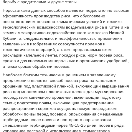
борьбу с вредителями и другие этапы.
Недостатками данных способов являются недостаточно высокая
эффективность производства риса, что обусловлено
несоответствием почвенно-климатических условий и технико-
технологическим возможностям возделывания риса в Китае и на
землях мелиоративно-водохозяйственного комплекса Нижней
Кубани, а, следовательно, и неэффективностью применения
заявленных в изобретениях совокупности приемов и
технологических операций, а также предлагаемых схем
раскладки капельной ленты, посадки риса, норм посева риса,
сроков и доз вносимых минеральных и органических удобрений,
а также сроков обработки посевов.
Наиболее близким техническим решением к заявленному
предложению является способ посева риса на капельном
орошении под пластиковой пленкой, включающий выращивания
риса под множеством пластиковых пленок для мульчирования
посредством капельного орошения, включающий подготовку
семян; подготовку почвы, включающую предотвращение
распространения сорняков осуществляемую посредством
обработки почвы перед посевом, опрыскивания смешанными
гербицидами после посева и повторного опрыскивания
смешанными гербицидами через 45-15-25 дней; посев в ряды;
управление рассадой с использованием стимуляторов