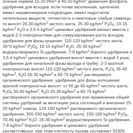
осенью нормой 15-20 t/hm
и 40-50 kg/hm
диамония фосфата;
удобрение для всходов: если почва засоленная, щелочная,
имеет неравномерное плодородие, имеет недостаток
питательных веществ, пятнистость и некоторые слабые саженцы
2
2
то вносят 20-30 kg/hm
чистого азота, 25-30 kg/hm
P
O
, 10-15
2
5
2
2
kg/hm
K
O и 3,5-4 kg/hm
цинковых удобрений капают вместе с
2
водой 2-3 повторностями для стимулирования роста всходов;
2
удобрение для фазы кущения: 110-120 kg/hm
чистого азота,
2
2
2
30^0 kg/hm
P
O
, 10-15 kg/hm
K
O, 25-30 kg/hm
2
5
2
2
водорастворимого Si-удобрения, 7-8 kg/hm
борного удобрения и
2
3,5-4 kg/hm
цинкового удобрения вносят вместе с водой 3 раза;
удобрение для начальной фазы выхода в трубку: 2-3 кратной
2
повторностью вносят 110-120 kg/hm
чистого азота, Р
О
35-40
2
5
2
2
2
kg/hm
, K
O 25-30 kg/hm
и 60-75 kg/hm
растворимого
2
органического удобрения; удобрение для фазы колошения:
2
кратной повторностью вносят: от 50 до 60 kg/hm
чистого азота,
2
2
2
Р
О
30-40 kg/hm
, K
O 25-30 kg/hm
и 60-75 kg/hm
2
5
2
растворимого органического удобрения или применение общей
системы удобрений за вегетацию риса состоящей и внесения 15-
2
2
20 kg/hm
навоза, 120-150 kg/hm
растворимого органического
2
2
удобрения, 300-330 kg/hm
чистого азота, 150-160 kg/hm
Р
О
,
2
5
2
2
70-90 kg/hm
K
O, 25-30 kg/hm
водорастворимого Si-удобрения,
2
2
7-8 kg/hm
борного удобрения и цинкового удобрения
соответственно; при этом плотность посева составляет 33300-