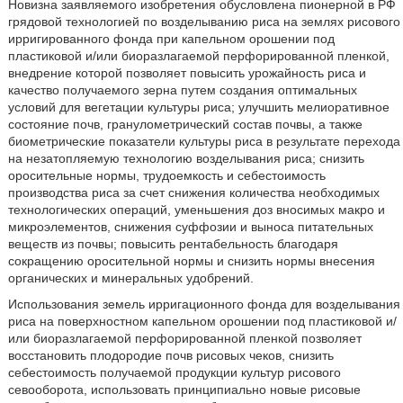
Новизна заявляемого изобретения обусловлена пионерной в РФ
грядовой технологией по возделыванию риса на землях рисового
ирригированного фонда при капельном орошении под
пластиковой и/или биоразлагаемой перфорированной пленкой,
внедрение которой позволяет повысить урожайность риса и
качество получаемого зерна путем создания оптимальных
условий для вегетации культуры риса; улучшить мелиоративное
состояние почв, гранулометрический состав почвы, а также
биометрические показатели культуры риса в результате перехода
на незатопляемую технологию возделывания риса; снизить
оросительные нормы, трудоемкость и себестоимость
производства риса за счет снижения количества необходимых
технологических операций, уменьшения доз вносимых макро и
микроэлементов, снижения суффозии и выноса питательных
веществ из почвы; повысить рентабельность благодаря
сокращению оросительной нормы и снизить нормы внесения
органических и минеральных удобрений.
Использования земель ирригационного фонда для возделывания
риса на поверхностном капельном орошении под пластиковой и/
или биоразлагаемой перфорированной пленкой позволяет
восстановить плодородие почв рисовых чеков, снизить
себестоимость получаемой продукции культур рисового
севооборота, использовать принципиально новые рисовые