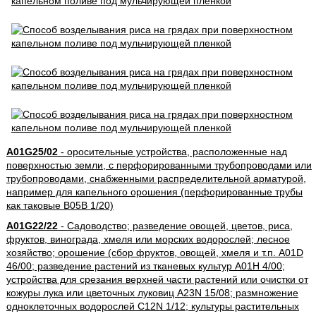
A01G25/02
- оросительные устройства, расположенные над
поверхностью земли, с перфорированными трубопроводами или
трубопроводами, снабженными распределительной арматурой,
например для капельного орошения (перфорированные трубы
как таковые B05B 1/20)
A01G22/22
- Садоводство; разведение овощей, цветов, риса,
фруктов, винограда, хмеля или морских водорослей; лесное
хозяйство; орошение (сбор фруктов, овощей, хмеля и т.п. A01D
46/00; разведение растений из тканевых культур A01H 4/00;
устройства для срезания верхней части растений или очистки от
кожуры лука или цветочных луковиц A23N 15/08; размножение
одноклеточных водорослей C12N 1/12; культуры растительных