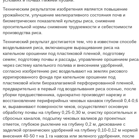
условиях и почвах Нижней Кубани.
Техническим результатом изобретения является повышение
урожайности, улучшение мелиоративного состояния почв и
биометрических показателей культуры риса, снижение
оросительной нормы снижение трудоемкости и себестоимости
производства риса.
Технический результат достигается тем, что в известном способе
возделывания риса, включающем выращивание риса на
капельном орошении под пластиковой пленкой, подготовку
семян; подготовку почвы и рассады, управление орошением риса
через систему капельного полива и внесением удобрений,
согласно изобретению рис возделывают на землях рисового
ирригированного фонда при капельном орошении под
пластиковой и/или биоразлагаемой перфорированной пленкой,
предварительно в первый год возделывания риса осенью, после
уборки предшественника, однократно производят нарезку и
восстановление периферийных чековых канавок глубиной 0,4-0,6
м, выравнивают поверхности чеков, осуществляют основную
обработку почвы на глубину 0,25-0,30 м, очистку оросительных и
сбросных каналов, подсыпку чековых валиков до проектных
отметок, глубокое рыхление на глубину 0,2 м, дискование с
заделкой органических удобрений на глубину 0,10-0,12 м нормой
внесения 40-50 т на 1 га навоза или зеленого удобрения, после