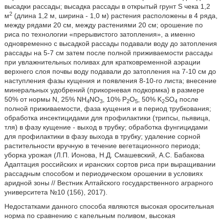
высадки рассады; высадка рассады в открытый грунт S чека 1,2
2
м
(длина 1,2 м, ширина - 1,0 м) растения расположены в 4 ряда,
между рядами 20 см, между растениями 20 см; орошение по
риса по технологии «прерывистого затопления», а именно
одновременно с высадкой рассады подавали воду до затопления
рассады на 5-7 см затем после полной приживаемости рассады
при увлажнительных поливах для кратковременной аэрации
верхнего слоя почвы воду подавали до затопления на 7-10 см до
наступления фазы кущения и появления 8-10-го листа; внесение
минеральных удобрений (прикорневая подкормка) в размере
50% от нормы N, 25% NH
NO
, 10% P
O
, 50% K
SO
после
4
3
2
5
2
4
полной приживаемости, фаза кущения и в период трубкования;
обработка инсектицидами для профилактики (трипсы, пьявица,
тля) в фазу кущение - выход в трубку; обработка фунгицидами
для профилактики в фазу выхода в трубку; удаление сорной
растительности вручную в течение вегетационного периода;
уборка урожая (Л.П. Ионова, Н.Д. Смашевский, А.С. Бабакова
Адаптация российских и иранских сортов риса при выращивании
рассадным способом и периодическом орошении в условиях
аридной зоны // Вестник Алтайского государственного аграрного
университета №10 (156), 2017).
Недостатками данного способа являются высокая оросительная
норма по сравнению с капельным поливом, высокая