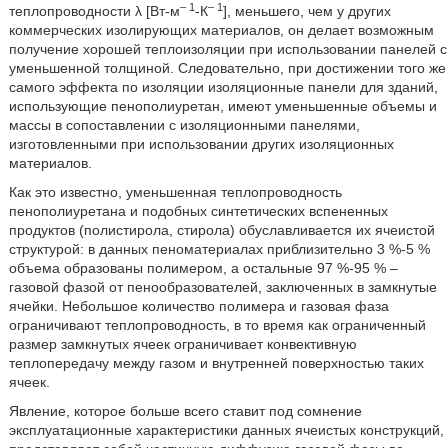
– 1
– 1
теплопроводности λ [Вт-м
-К
], меньшего, чем у других
коммерческих изолирующих материалов, он делает возможным
получение хорошей теплоизоляции при использовании панелей с
уменьшенной толщиной. Следовательно, при достижении того же
самого эффекта по изоляции изоляционные панели для зданий,
использующие пенополиуретан, имеют уменьшенные объемы и
массы в сопоставлении с изоляционными панелями,
изготовленными при использовании других изоляционных
материалов.
Как это известно, уменьшенная теплопроводность
пенополиуретана и подобных синтетических вспененных
продуктов (полистирола, стирола) обуславливается их ячеистой
структурой: в данных пеноматериалах приблизительно 3 %-5 %
объема образованы полимером, а остальные 97 %-95 % –
газовой фазой от пенообразователей, заключенных в замкнутые
ячейки. Небольшое количество полимера и газовая фаза
ограничивают теплопроводность, в то время как ограниченный
размер замкнутых ячеек ограничивает конвективную
теплопередачу между газом и внутренней поверхностью таких
ячеек.
Явление, которое больше всего ставит под сомнение
эксплуатационные характеристики данных ячеистых конструкций,