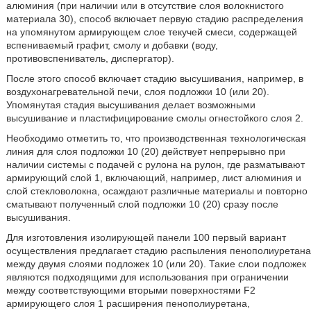
алюминия (при наличии или в отсутствие слоя волокнистого
материала 30), способ включает первую стадию распределения
на упомянутом армирующем слое текучей смеси, содержащей
вспениваемый графит, смолу и добавки (воду,
противовспениватель, диспергатор).
После этого способ включает стадию высушивания, например, в
воздухонагревательной печи, слоя подложки 10 (или 20).
Упомянутая стадия высушивания делает возможными
высушивание и пластифицирование смолы огнестойкого слоя 2.
Необходимо отметить то, что производственная технологическая
линия для слоя подложки 10 (20) действует непрерывно при
наличии системы с подачей с рулона на рулон, где разматывают
армирующий слой 1, включающий, например, лист алюминия и
слой стекловолокна, осаждают различные материалы и повторно
сматывают полученный слой подложки 10 (20) сразу после
высушивания.
Для изготовления изолирующей панели 100 первый вариант
осуществления предлагает стадию распыления пенополиуретана
между двумя слоями подложек 10 (или 20). Такие слои подложек
являются подходящими для использования при ограничении
между соответствующими вторыми поверхностями F2
армирующего слоя 1 расширения пенополиуретана,