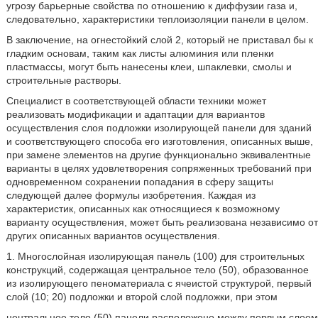
угрозу барьерные свойства по отношению к диффузии газа и,
следовательно, характеристики теплоизоляции панели в целом.
В заключение, на огнестойкий слой 2, который не приставал бы к
гладким основам, таким как листы алюминия или пленки
пластмассы, могут быть нанесены клеи, шпаклевки, смолы и
строительные растворы.
Специалист в соответствующей области техники может
реализовать модификации и адаптации для вариантов
осуществления слоя подложки изолирующей панели для зданий
и соответствующего способа его изготовления, описанных выше,
при замене элементов на другие функционально эквивалентные
варианты в целях удовлетворения сопряженных требований при
одновременном сохранении попадания в сферу защиты
следующей далее формулы изобретения. Каждая из
характеристик, описанных как относящиеся к возможному
варианту осуществления, может быть реализована независимо от
других описанных вариантов осуществления.
1. Многослойная изолирующая панель (100) для строительных
конструкций, содержащая центральное тело (50), образованное
из изолирующего пеноматериала с ячеистой структурой, первый
слой (10; 20) подложки и второй слой подложки, при этом
центральное тело (50) панели расположено между первым слоем