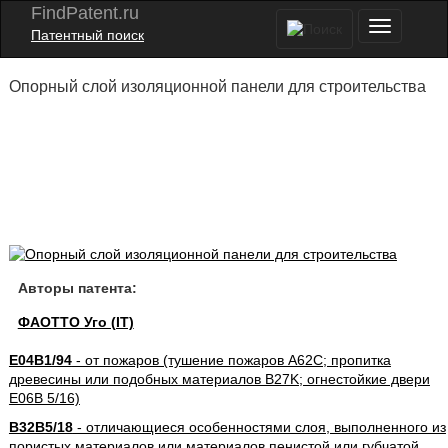
FindPatent.ru
Патентный поиск
Опорный слой изоляционной панели для строительства
Авторы патента:
ФАОТТО Уго (IT)
E04B1/94
- от пожаров (тушение пожаров A62C; пропитка
древесины или подобных материалов B27K; огнестойкие двери
E06B 5/16)
B32B5/18
- отличающиеся особенностями слоя, выполненного из
пористых материалов или материалов пенистой или губчатой