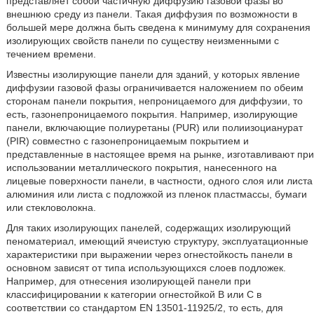
представляет собой частичную диффузию газовой фазы во
внешнюю среду из панели. Такая диффузия по возможности в
большей мере должна быть сведена к минимуму для сохранения
изолирующих свойств панели по существу неизменными с
течением времени.
Известны изолирующие панели для зданий, у которых явление
диффузии газовой фазы ограничивается наложением по обеим
сторонам панели покрытия, непроницаемого для диффузии, то
есть, газонепроницаемого покрытия. Например, изолирующие
панели, включающие полиуретаны (PUR) или полиизоцианурат
(PIR) совместно с газонепроницаемым покрытием и
представленные в настоящее время на рынке, изготавливают при
использовании металлического покрытия, нанесенного на
лицевые поверхности панели, в частности, одного слоя или листа
алюминия или листа с подложкой из пленок пластмассы, бумаги
или стекловолокна.
Для таких изолирующих панелей, содержащих изолирующий
пеноматериал, имеющий ячеистую структуру, эксплуатационные
характеристики при выражении через огнестойкость панели в
основном зависят от типа использующихся слоев подложек.
Например, для отнесения изолирующей панели при
классифицировании к категории огнестойкой В или С в
соответствии со стандартом EN 13501-11925/2, то есть, для