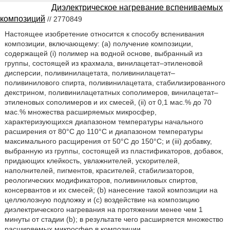
Диэлектрическое нагревание вспениваемых
композиций
// 2770849
Настоящее изобретение относится к способу вспенивания
композиции, включающему: (а) получение композиции,
содержащей (i) полимер на водной основе, выбранный из
группы, состоящей из крахмала, винилацетат–этиленовой
дисперсии, поливинилацетата, поливинилацетат–
поливинилового спирта, поливинилацетата, стабилизированного
декстрином, поливинилацетатных сополимеров, винилацетат–
этиленовых сополимеров и их смесей, (ii) от 0,1 мас.% до 70
мас.% множества расширяемых микросфер,
характеризующихся диапазоном температуры начального
расширения от 80°С до 110°С и диапазоном температуры
максимального расщирения от 50°С до 150°С; и (iii) добавку,
выбранную из группы, состоящей из пластификаторов, добавок,
придающих клейкость, увлажнителей, ускорителей,
наполнителей, пигментов, красителей, стабилизаторов,
реологических модификаторов, поливиниловых спиртов,
консервантов и их смесей; (b) нанесение такой композиции на
целлюлозную подложку и (с) воздействие на композицию
диэлектрического нагревания на протяжении менее чем 1
минуты от стадии (b); в результате чего расширяется множество
расширяемых микросфер в композиции.