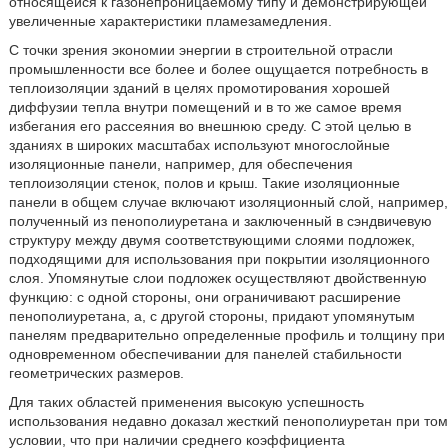
относящейся к газонепроницаемому типу и демонстрирующей
увеличенные характеристики пламезамедления.
С точки зрения экономии энергии в строительной отрасли
промышленности все более и более ощущается потребность в
теплоизоляции зданий в целях промотирования хорошей
диффузии тепла внутри помещений и в то же самое время
избегания его рассеяния во внешнюю среду. С этой целью в
зданиях в широких масштабах используют многослойные
изоляционные панели, например, для обеспечения
теплоизоляции стенок, полов и крыш. Такие изоляционные
панели в общем случае включают изоляционный слой, например,
полученный из пенополиуретана и заключенный в сэндвичевую
структуру между двумя соответствующими слоями подложек,
подходящими для использования при покрытии изоляционного
слоя. Упомянутые слои подложек осуществляют двойственную
функцию: с одной стороны, они ограничивают расширение
пенополиуретана, а, с другой стороны, придают упомянутым
панелям предварительно определенные профиль и толщину при
одновременном обеспечивании для панелей стабильности
геометрических размеров.
Для таких областей применения высокую успешность
использования недавно доказал жесткий пенополиуретан при том
условии, что при наличии среднего коэффициента