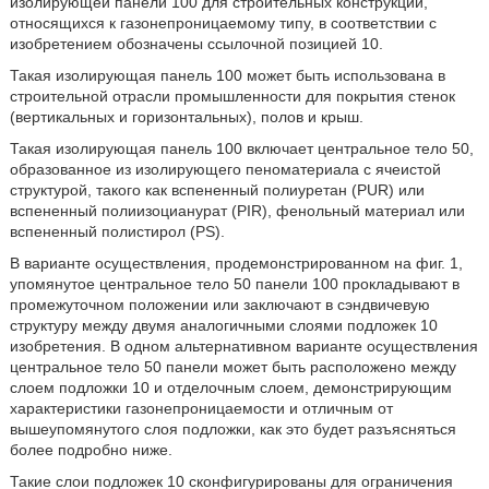
изолирующей панели 100 для строительных конструкций,
относящихся к газонепроницаемому типу, в соответствии с
изобретением обозначены ссылочной позицией 10.
Такая изолирующая панель 100 может быть использована в
строительной отрасли промышленности для покрытия стенок
(вертикальных и горизонтальных), полов и крыш.
Такая изолирующая панель 100 включает центральное тело 50,
образованное из изолирующего пеноматериала с ячеистой
структурой, такого как вспененный полиуретан (PUR) или
вспененный полиизоцианурат (PIR), фенольный материал или
вспененный полистирол (PS).
В варианте осуществления, продемонстрированном на фиг. 1,
упомянутое центральное тело 50 панели 100 прокладывают в
промежуточном положении или заключают в сэндвичевую
структуру между двумя аналогичными слоями подложек 10
изобретения. В одном альтернативном варианте осуществления
центральное тело 50 панели может быть расположено между
слоем подложки 10 и отделочным слоем, демонстрирующим
характеристики газонепроницаемости и отличным от
вышеупомянутого слоя подложки, как это будет разъясняться
более подробно ниже.
Такие слои подложек 10 сконфигурированы для ограничения