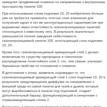
замедляя продвижение пламени по направлению к внутреннему
пространству панели 100.
При использовании слоев подложек 10, 20 изобретения больше
уже не требуется применять толстые слои алюминия для
получения одних и тех же эксплуатационных характеристик при
выражении через огнестойкость газонепроницаемых панелей,
относящихся к известному типу. В результате значительно
уменьшается полная заводская себестоимость
газонепроницаемой панели 100, использующей слои подложек
10, 20.
Кроме того, газонепроницаемый армирующий слой 1 делает
возможным по существу однородное и гомогенное
распределение огнестойкого слоя 2, что, тем самым, улучшает
барьерные свойства по отношению к пламени.
В дополнение к этому, заявитель подтвердил то, что
газонепроницаемый армирующий слой 1 слоя подложки 10, 20 в
результате предотвращения диффузии по направлению к
внешней среде из самой панели для газов и дымов, которые
могут вырабатываться в панели под подложкой, создает
дополнительный барьер, функционирующий в синергизме с
пламезамедляющим слоем 2.
Кроме того, в случае расположения в примыкании друг к другу