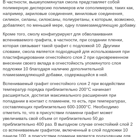
В частности, вышеупомянутая смола представляет собой
полимерную дисперсию полимеров или сополимеров, таких как,
например, акриловые соединения, виниловые соединения,
силикон, силаны, силоксаны, полиуретаны, к которым, возможно,
добавляют, по меньшей мере, одну пламезамедляющую добавку.
Кроме того, смолу конфигурируют для обволакивания
вспениваемого графита, в частности, при создании пленки,
которая связывает такой графит с подложкой 10. Другими
словами, смола является подходящей для использования при
пластифицировании огнестойкого слоя 2 при одновременном
внесении своего вклада в огнестойкость упомянутого слоя
подложки 10 благодаря наличию дополнительной
пламезамедляющей добавки, содержащейся в ней.
Вспениваемый графит огнестойкого слоя 2 при воздействии
температур порядка приблизительно 200°С начинает
расширяться, достигая максимального расширения при
попадании в контакт с пламенем, то есть, при температурах,
составляющих приблизительно 600-1000°С. Необходимо
отметить то, что в присутствии пламени графит может
увеличивать свой объем от приблизительно 50 до
приблизительно 400 раз. В выгодном случае огнестойкий слой 2
со вспениваемым графитом, включенный в слой подложки 10
панели 100, в присутствии пламени является подходящим для