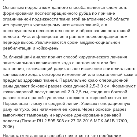
Основным недостатком данного способа является сложность
формирования послеоперационного рубца по причине
ограниченной подвижности ткани этой анатомической области,
что приведет к чрезмерному натяжению тканей, а в
последующем к несостоятельности и образованию остаточной
полости. Риск инфицирования в раннем послеоперационном
периоде высок. Увеличиваются сроки медико-социальной
реабилитации и койко-день.
За ближайший аналог принят способ хирургического лечения
эпителиального копчикового хода с нагноением или без
нагноения, включающий радикальное иссечение эпителиального
копчикового хода с сектором измененной или воспаленной кожи в
пределах здоровых тканей. Параллельно краю операционной
раны делают боковой разрез кожи длиной 2,5-3,0 см. Формируют
кожно-жировой лоскут шириной 2,0-2,5 см, соединяя боковой
разрез кожи с раной туннелем в подкожно-жировой клетчатке.
Перемещают лоскут к средней линии. Ушивают операционную
рану наглухо, без натяжения ее краев. Через боковой разрез
выполняют тампонаду и наружное дренирование раневой
полости (Патент RU 2 595 503 от 27.08.2016 МПК А61В 17/00,
2006).
Недостатком данного способа является то, что необходим