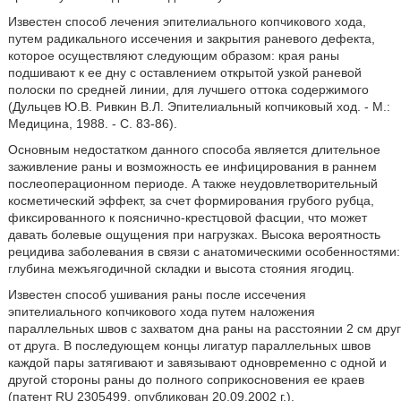
Известен способ лечения эпителиального копчикового хода,
путем радикального иссечения и закрытия раневого дефекта,
которое осуществляют следующим образом: края раны
подшивают к ее дну с оставлением открытой узкой раневой
полоски по средней линии, для лучшего оттока содержимого
(Дульцев Ю.В. Ривкин В.Л. Эпителиальный копчиковый ход. - М.:
Медицина, 1988. - С. 83-86).
Основным недостатком данного способа является длительное
заживление раны и возможность ее инфицирования в раннем
послеоперационном периоде. А также неудовлетворительный
косметический эффект, за счет формирования грубого рубца,
фиксированного к пояснично-крестцовой фасции, что может
давать болевые ощущения при нагрузках. Высока вероятность
рецидива заболевания в связи с анатомическими особенностями:
глубина межъягодичной складки и высота стояния ягодиц.
Известен способ ушивания раны после иссечения
эпителиального копчикового хода путем наложения
параллельных швов с захватом дна раны на расстоянии 2 см друг
от друга. В последующем концы лигатур параллельных швов
каждой пары затягивают и завязывают одновременно с одной и
другой стороны раны до полного соприкосновения ее краев
(патент RU 2305499, опубликован 20.09.2002 г.).