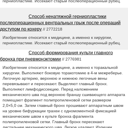
герниопластике. Иссекают старый послеоперационный рубец.
Способ ненатяжной герниопластики
послеоперационных вентральных грыж после операций
доступом по кохеру
// 2772218
Изобретение относится к медицине, а именно к хирургии,
герниопластике. Иссекают старый послеоперационный рубец.
Способ формирования культи главного
бронха при пневмонэктомии
// 2776981
Изобретение относится к медицине, а именно к торакальной
хирургии. Выполняют боковую торакотомию в 4-м межреберье.
Легочную артерию, верхнюю и нижнюю легочные вены
перевязывают и пересекают. Выделяют главный бронх.
Выполняют лимфодиссекцию. Перед наложением
механического шва под верхнюю браншу сшивающего аппарата
помещают фрагмент полипропиленовой сетки размером
2,0×5,0 см. Затем главный бронх прошивают аппаратным швом
на уровне бифуркации трахеи с одномоментной фиксацией
механическим швом к культе бронха фрагмента
полипропиленовой сетки. Главный бронх пересекают
дистальнее механического шва. Легкое удаляют. Излишек