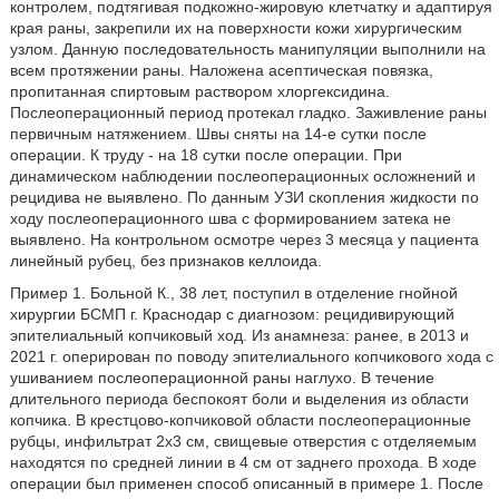
контролем, подтягивая подкожно-жировую клетчатку и адаптируя
края раны, закрепили их на поверхности кожи хирургическим
узлом. Данную последовательность манипуляции выполнили на
всем протяжении раны. Наложена асептическая повязка,
пропитанная спиртовым раствором хлоргексидина.
Послеоперационный период протекал гладко. Заживление раны
первичным натяжением. Швы сняты на 14-е сутки после
операции. К труду - на 18 сутки после операции. При
динамическом наблюдении послеоперационных осложнений и
рецидива не выявлено. По данным УЗИ скопления жидкости по
ходу послеоперационного шва с формированием затека не
выявлено. На контрольном осмотре через 3 месяца у пациента
линейный рубец, без признаков келлоида.
Пример 1. Больной К., 38 лет, поступил в отделение гнойной
хирургии БСМП г. Краснодар с диагнозом: рецидивирующий
эпителиальный копчиковый ход. Из анамнеза: ранее, в 2013 и
2021 г. оперирован по поводу эпителиального копчикового хода с
ушиванием послеоперационной раны наглухо. В течение
длительного периода беспокоят боли и выделения из области
копчика. В крестцово-копчиковой области послеоперационные
рубцы, инфильтрат 2x3 см, свищевые отверстия с отделяемым
находятся по средней линии в 4 см от заднего прохода. В ходе
операции был применен способ описанный в примере 1. После