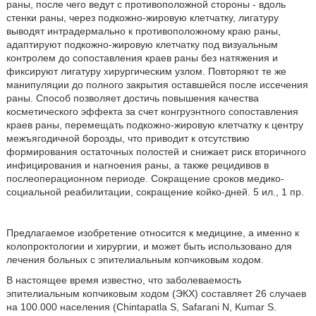
раны, после чего ведут с противоположной стороны - вдоль
стенки раны, через подкожно-жировую клетчатку, лигатуру
выводят интрадермально к противоположному краю раны,
адаптируют подкожно-жировую клетчатку под визуальным
контролем до сопоставления краев раны без натяжения и
фиксируют лигатуру хирургическим узлом. Повторяют те же
манипуляции до полного закрытия оставшейся после иссечения
раны. Способ позволяет достичь повышения качества
косметического эффекта за счет конгруэнтного сопоставления
краев раны, перемещать подкожно-жировую клетчатку к центру
межъягодичной борозды, что приводит к отсутствию
формирования остаточных полостей и снижает риск вторичного
инфицирования и нагноения раны, а также рецидивов в
послеоперационном периоде. Сокращение сроков медико-
социальной реабилитации, сокращение койко-дней. 5 ил., 1 пр.
Предлагаемое изобретение относится к медицине, а именно к
колопроктологии и хирургии, и может быть использовано для
лечения больных с эпителиальным копчиковым ходом.
В настоящее время известно, что заболеваемость
эпителиальным копчиковым ходом (ЭКХ) составляет 26 случаев
на 100.000 населения (Chintapatla S, Safarani N, Kumar S.