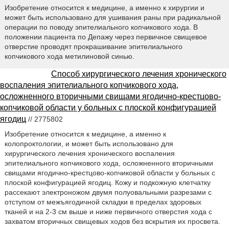
Изобретение относится к медицине, а именно к хирургии и
может быть использовано для ушивания раны при радикальной
операции по поводу эпителиального копчикового хода. В
положении пациента по Депажу через первичное свищевое
отверстие проводят прокрашивание эпителиального
копчикового хода метилиновой синью.
Способ хирургического лечения хронического
воспаления эпителиального копчикового хода,
осложненного вторичными свищами ягодично-крестцово-
копчиковой области у больных с плоской конфигурацией
ягодиц
// 2775802
Изобретение относится к медицине, а именно к
колопроктологии, и может быть использовано для
хирургического лечения хронического воспаления
эпителиального копчикового хода, осложненного вторичными
свищами ягодично-крестцово-копчиковой области у больных с
плоской конфигурацией ягодиц. Кожу и подкожную клетчатку
рассекают электроножом двумя полуовальными разрезами с
отступом от межъягодичной складки в пределах здоровых
тканей и на 2-3 см выше и ниже первичного отверстия хода с
захватом вторичных свищевых ходов без вскрытия их просвета.