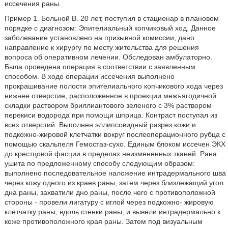
иссечения раны.
Пример 1. Больной В. 20 лет, поступил в стационар в плановом
порядке с диагнозом: Эпителиальный копчиковый ход. Данное
заболевание установлено на призывной комиссии, дано
направление к хирургу по месту жительства для решения
вопроса об оперативном лечении. Обследован амбулаторно.
Была проведена операция в соответствии с заявленным
способом. В ходе операции иссечения выполнено
прокрашивание полости эпителиального копчикового хода через
нижнее отверстие, расположенное в проекции межъягодичной
складки раствором бриллиантового зеленого с 3% раствором
перекиси водорода при помощи шприца. Контраст поступал из
всех отверстий. Выполнен эллипсовидный разрез кожи и
подкожно-жировой клетчатки вокруг послеоперационного рубца с
помощью скальпеля Гемостаз-сухо. Единым блоком иссечен ЭКХ
до крестцовой фасции в пределах неизмененных тканей. Рана
ушита по предложенному способу следующим образом:
выполнено последовательное наложение интрадермального шва
через кожу одного из краев раны, затем через близлежащий угол
дна раны, захватили дно раны, после чего с противоположной
стороны - провели лигатуру с иглой через подкожно- жировую
клетчатку раны, вдоль стенки раны, и вывели интрадермально к
коже противоположного края раны. Затем под визуальным