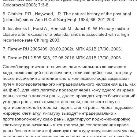
Coloproctol 2003; 7:3-8.
5. Clothier, P.R., Haywood, I.R. The natural history of the post anal
(pilonidal) sinus. Ann R Coll Surg Engl. 1984; 66: 201-203.
6. Iesalnieks I., Furst A., Rentsch M., Jauch K. W. Primary midline
closure after excision of a pilonidal sinus is associated with a high
recurrence rate Chirurg 2003.
7. Патент RU 2305499, 20.09.2002r. МПК A61B 17/00, 2006.
8. Патент RU 2 595 503, 27.08.2016 МПК A61B 17/00, 2006.
Способ хирургического лечения эпителиального копчикового
хода, включающий его иссечение, отличающийся тем, что рану
после иссечения эпителиального копчикового хода закрывают
путем последовательного интрадермального наложения шва, как
на фиг.3, для чего лигатуру проводят через кожу одного из краев
раны, затем в полости раны, далее проводят через близлежащий
угол дна раны, захватывают дно раны, после чего ведут с
противоположной стороны - вдоль стенки раны, через подкожно-
жировую клетчатку, лигатуру выводят интрадермально к
противоположному краю раны, адаптируют подкожно-жировую
клетчатку под визуальным контролем до сопоставления краев
раны без натяжения и фиксируют лигатуру хирургическим узлом,
повторяют те же манипуляции до полного закрытия оставшейся