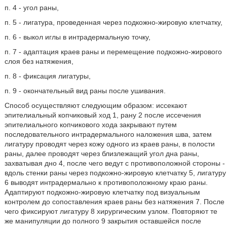
п. 4 - угол раны,
п. 5 - лигатура, проведенная через подкожно-жировую клетчатку,
п. 6 - выкол иглы в интрадермальную точку,
п. 7 - адаптация краев раны и перемещение подкожно-жирового
слоя без натяжения,
п. 8 - фиксация лигатуры,
п. 9 - окончательный вид раны после ушивания.
Способ осуществляют следующим образом: иссекают
эпителиальный копчиковый ход 1, рану 2 после иссечения
эпителиального копчикового хода закрывают путем
последовательного интрадермального наложения шва, затем
лигатуру проводят через кожу одного из краев раны, в полости
раны, далее проводят через близлежащий угол дна раны,
захватывая дно 4, после чего ведут с противоположной стороны -
вдоль стенки раны через подкожно-жировую клетчатку 5, лигатуру
6 выводят интрадермально к противоположному краю раны.
Адаптируют подкожно-жировую клетчатку под визуальным
контролем до сопоставления краев раны без натяжения 7. После
чего фиксируют лигатуру 8 хирургическим узлом. Повторяют те
же манипуляции до полного 9 закрытия оставшейся после