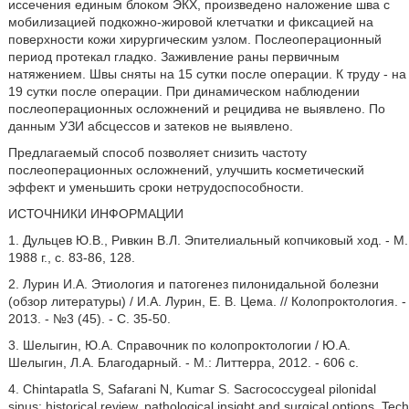
иссечения единым блоком ЭКХ, произведено наложение шва с
мобилизацией подкожно-жировой клетчатки и фиксацией на
поверхности кожи хирургическим узлом. Послеоперационный
период протекал гладко. Заживление раны первичным
натяжением. Швы сняты на 15 сутки после операции. К труду - на
19 сутки после операции. При динамическом наблюдении
послеоперационных осложнений и рецидива не выявлено. По
данным УЗИ абсцессов и затеков не выявлено.
Предлагаемый способ позволяет снизить частоту
послеоперационных осложнений, улучшить косметический
эффект и уменьшить сроки нетрудоспособности.
ИСТОЧНИКИ ИНФОРМАЦИИ
1. Дульцев Ю.В., Ривкин В.Л. Эпителиальный копчиковый ход. - М.
1988 г., с. 83-86, 128.
2. Лурин И.А. Этиология и патогенез пилонидальной болезни
(обзор литературы) / И.А. Лурин, Е. В. Цема. // Колопроктология. -
2013. - №3 (45). - С. 35-50.
3. Шелыгин, Ю.А. Справочник по колопроктологии / Ю.А.
Шелыгин, Л.А. Благодарный. - М.: Литтерра, 2012. - 606 с.
4. Chintapatla S, Safarani N, Kumar S. Sacrococcygeal pilonidal
sinus: historical review, pathological insight and surgical options. Tech