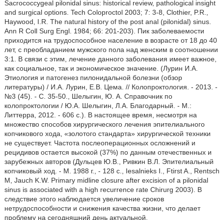
Sacrococcygeal pilonidal sinus: historical review, pathological insight
and surgical options. Tech Coloproctol 2003; 7: 3-8, Clothier, P.R.,
Haywood, I.R. The natural history of the post anal (pilonidal) sinus.
Ann R Coll Surg Engl. 1984; 66: 201-203). Пик заболеваемости
приходится на трудоспособное население в возрасте от 18 до 40
лет, с преобладанием мужского пола над женским в соотношении
3:1. В связи с этим, лечение данного заболевания имеет важное,
как социальное, так и экономическое значение. (Лурин И.А.
Этиология и патогенез пилонидальной болезни (обзор
литературы) / И.А. Лурин, Е.В. Цема. // Колопроктология. - 2013. -
№3 (45). - С. 35-50., Шелыгин, Ю. А. Справочник по
колопроктологии / Ю.А. Шелыгин, Л.А. Благодарный. - М.:
Литтерра, 2012. - 606 с.). В настоящее время, несмотря на
множество способов хирургического лечения эпителиального
копчикового хода, «золотого стандарта» хирургической техники
не существует. Частота послеоперационных осложнений и
рецидивов остается высокой (37%) по данным отечественных и
зарубежных авторов (Дульцев Ю.В., Ривкин В.Л. Эпителиальный
копчиковый ход. - М. 1988 г., - 128 с., Iesalnieks I., Ftirst A., Rentsch
М, Jauch K.W. Primary midline closure after excision of a pilonidal
sinus is associated with a high recurrence rate Chirurg 2003). В
следствие этого наблюдается увеличение сроков
нетрудоспособности и снижения качества жизни, что делает
проблему на сегодняшний день актуальной.