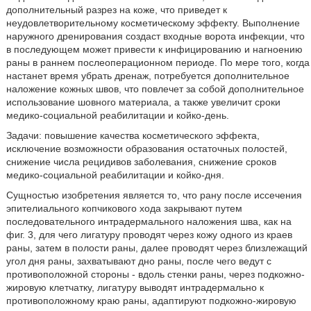
дополнительный разрез на коже, что приведет к
неудовлетворительному косметическому эффекту. Выполнение
наружного дренирования создаст входные ворота инфекции, что
в последующем может привести к инфицированию и нагноению
раны в раннем послеоперационном периоде. По мере того, когда
настанет время убрать дренаж, потребуется дополнительное
наложение кожных швов, что повлечет за собой дополнительное
использование шовного материала, а также увеличит сроки
медико-социальной реабилитации и койко-день.
Задачи: повышение качества косметического эффекта,
исключение возможности образования остаточных полостей,
снижение числа рецидивов заболевания, снижение сроков
медико-социальной реабилитации и койко-дня.
Сущностью изобретения является то, что рану после иссечения
эпителиального копчикового хода закрывают путем
последовательного интрадермального наложения шва, как на
фиг. 3, для чего лигатуру проводят через кожу одного из краев
раны, затем в полости раны, далее проводят через близлежащий
угол дня раны, захватывают дно раны, после чего ведут с
противоположной стороны - вдоль стенки раны, через подкожно-
жировую клетчатку, лигатуру выводят интрадермально к
противоположному краю раны, адаптируют подкожно-жировую