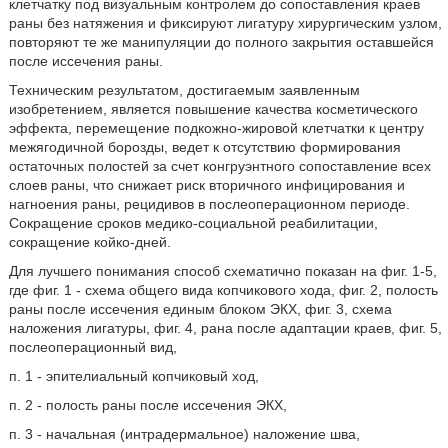
клетчатку под визуальным контролем до сопоставления краев
раны без натяжения и фиксируют лигатуру хирургическим узлом,
повторяют те же манипуляции до полного закрытия оставшейся
после иссечения раны.
Техническим результатом, достигаемым заявленным
изобретением, является повышение качества косметического
эффекта, перемещение подкожно-жировой клетчатки к центру
межягодичной борозды, ведет к отсутствию формирования
остаточных полостей за счет конгруэнтного сопоставление всех
слоев раны, что снижает риск вторичного инфицирования и
нагноения раны, рецидивов в послеоперационном периоде.
Сокращение сроков медико-социальной реабилитации,
сокращение койко-дней.
Для лучшего понимания способ схематично показан на фиг. 1-5,
где фиг. 1 - схема общего вида копчикового хода, фиг. 2, полость
раны после иссечения единым блоком ЭКХ, фиг. 3, схема
наложения лигатуры, фиг. 4, рана после адаптации краев, фиг. 5,
послеоперационный вид,
п. 1 - эпителиальный копчиковый ход,
п. 2 - полость раны после иссечения ЭКХ,
п. 3 - начальная (интрадермальное) наложение шва,