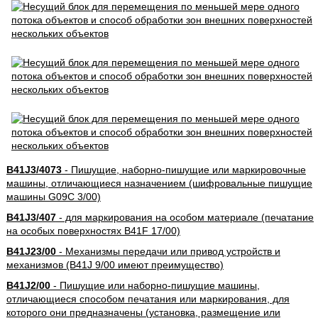
B41J3/4073
- Пишущие, наборно-пишущие или маркировочные
машины, отличающиеся назначением (шифровальные пишущие
машины G09C 3/00)
B41J3/407
- для маркирования на особом материале (печатание
на особых поверхностях B41F 17/00)
B41J23/00
- Механизмы передачи или привод устройств и
механизмов (B41J 9/00 имеют преимущество)
B41J2/00
- Пишущие или наборно-пишущие машины,
отличающиеся способом печатания или маркирования, для
которого они предназначены (установка, размещение или