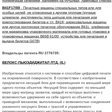
поперечным сечением, например на бутылках, ламповых стеклах
B41F17/00
- Печатные машины специальных типов или для
особых целей, не отнесенные к другим группам (ручные
штемпели, инструменты типа щипцов для печатания или
компостирования билетов и т.п. B41K; адресовальные машины
или другое конторское печатное оборудование B41L; клеймение
или маркировка упаковочного материала или готовых упаковок в
упаковочных машинах B65B 61/00; устройства для печатания и
выдачи билетов G07B)
Владельцы патента RU 2776735:
ВЕЛОКС-ПЬЮЭДИДЖИТАЛ ЛТД. (IL)
Изобретение относится к системам и способам цифровой печати
на искривленной поверхности. В соответствии с изобретением
предлагается несущий блок для перемещения по меньшей мере
одного потока объектов. Несущий блок содержит: по меньшей
мере одну матрицу захватов, каждый из которых выполнен с
возможностью удержания на себе одного из объектов; и
приводной механизм, выполненный с возможностью соединения
указанного несущего блока с трассой и управляемого
перемещения указанного несущего блока вдоль трассы для