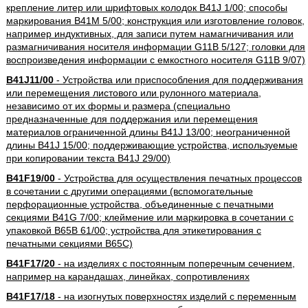
крепление литер или шрифтовых колодок B41J 1/00; способы
маркирования B41M 5/00; конструкция или изготовление головок,
например индуктивных, для записи путем намагничивания или
размагничивания носителя информации G11B 5/127; головки для
воспроизведения информации с емкостного носителя G11B 9/07)
B41J11/00
- Устройства или приспособления для поддерживания
или перемещения листового или рулонного материала,
независимо от их формы и размера (специально
предназначенные для поддержания или перемещения
материалов ограниченной длины B41J 13/00; неограниченной
длины B41J 15/00; поддерживающие устройства, используемые
при копировании текста B41J 29/00)
B41F19/00
- Устройства для осуществления печатных процессов
в сочетании с другими операциями (вспомогательные
перфорационные устройства, объединенные с печатными
секциями B41G 7/00; клеймение или маркировка в сочетании с
упаковкой B65B 61/00; устройства для этикетирования с
печатными секциями B65C)
B41F17/20
- на изделиях с постоянным поперечным сечением,
например на карандашах, линейках, сопротивлениях
B41F17/18
- на изогнутых поверхностях изделий с переменным