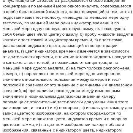
В публикации ЕР 1963828 В1 раскрывается способ измерения
концентрации по меньшей мере одного аналита, содержащегося
в пробе биологической жидкости, характеризующийся тем, что: а)
подготавливают тест-полоску, имеющую по меньшей мере одну
тест-точку, по меньшей мере один индикатор времени и по
меньшей мере одну опорную цветовую гамму, включающую в
себя белый цвет и/или цветную шкалу, б) пробу жидкости вводят в
контакт с тест-точкой и индикатором времени, в) в тест-точке
расположен индикатор цвета, зависящий от концентрации
аналита, г) цвет индикатора времени изменяется в зависимости
от длительности времени, в течение которого жидкость находится
в контакте с тест-точкой, и независимо от концентрации по
меньшей мере одного аналита, д) на тест-полоске расположена
камера, е) определяют по меньшей мере одно измеренное
значение относительного положения между камерой и тест-
полоской и сравнивают это значение с номинальным диапазоном
значений, ж) при наличии расхождения между измеренным
значением и номинальным диапазоном значений камеру
перемещают относительно тест-полоски для уменьшения этого
расхождения, и шаги е) и ж) повторяют, з) используют камеру для
записи цветного изображения, на котором отображаются по
меньшей мере индикатор цвета, индикатор времени и опорная
цветовая гамма, и) на цветном изображении находят области
изображения, связанные с индикатором цвета, индикатором