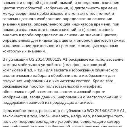
времени и опорной цветовой гаммой, и определяют значения
цветов этих областей изображения, к) длительность времени
между введением пробы жидкости в контакт с тест-точкой и
записью цветного изображение определяют на основании
значения цвета, определенного для индикатора времени, при
помощи заданных эталонных значений, и л) концентрацию
аналита в пробе определяют на основании значений цветов,
определенных для индикатора цвета и опорной цветовой гаммы,
и на основании длительности времени, с помощью заданных
контрольных значений.
В публикации US 2014/0080129 А1 раскрывается использование
камеры мобильного устройства (телефон, планшетный
компьютер iPad, и т.д.) для захвата изображения химического
аналитического набора и обработки этого изображения для
получения информации о химическом составе. Кроме того,
раскрывается простой пользовательский интерфейс,
обеспечивающий возможность автоматической оценки
изображения, ввода данных, информации о местоположении и
поддержания записей из предыдущих анализов.
Цель изобретения, раскрытого в публикации WO 2014/057159 А1,
заключается в том, чтобы измерять, например, параметры тест-
полоски посредством одного устройства, содержащего камеру
для цифровой съемки изображений, используемую для захвата