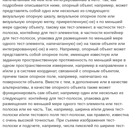
подробнее описывается ниже, опорный объект, например, может
представлять собой одно или несколько из следующего:
визуальную опорную шкалу, визуальное опорное поле или
визуальную опорную метку, прикрепленную(-ое) к по меньшей
мере одному объекту, такому как тест-элемент, в частности тест-
полоска, контейнер для тест-элементов, в частности контейнер
для тест-полосок, упаковка для размещения по меньшей мере
одного тест-элемента, напечатанную(-ое) на таком объекте или
интегрированную(-ое) в него. Например, опорный объект может
представлять собой опорное поле, имеющее известную или
заданную пространственную протяженность по меньшей мере в
одном пространственном измерении, например в направлении х
и/или у в системе координат, связанной с опорным объектом,
причем такое опорное поле, например, напечатано на
поверхности объекта. Вместе с тем, в дополнение или в качестве
альтернативы, в качестве опорного объекта также может
функционировать сам объект, например один или несколько из
следующего: контейнер для тест-полосок, упаковка для
размещения по меньшей мере одного тест-элемента или тест-
полоска или ее часть. Так, например, ширина и/или длина тест-
полоски и/или тестового поля тест-полоски, как правило, известна
с очень высокой точностью. При съемке изображения тест-
полоски и подсчете, например, числа пикселей по ширине тест-