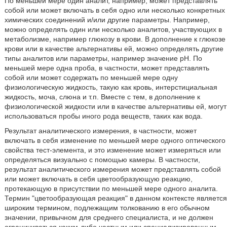
По меньшей мере один аналит, например, может представлять
собой или может включать в себя одно или несколько конкретных
химических соединений и/или другие параметры. Например,
можно определять один или несколько аналитов, участвующих в
метаболизме, например глюкозу в крови. В дополнение к глюкозе
крови или в качестве альтернативы ей, можно определять другие
типы аналитов или параметры, например значение рН. По
меньшей мере одна проба, в частности, может представлять
собой или может содержать по меньшей мере одну
физиологическую жидкость, такую как кровь, интерстициальная
жидкость, моча, слюна и т.п. Вместе с тем, в дополнение к
физиологической жидкости или в качестве альтернативы ей, могут
использоваться пробы иного рода веществ, таких как вода.
Результат аналитического измерения, в частности, может
включать в себя изменение по меньшей мере одного оптического
свойства тест-элемента, и это изменение может измеряться или
определяться визуально с помощью камеры. В частности,
результат аналитического измерения может представлять собой
или может включать в себя цветообразующую реакцию,
протекающую в присутствии по меньшей мере одного аналита.
Термин "цветообразующая реакция" в данном контексте является
широким термином, подлежащим толкованию в его обычном
значении, привычном для среднего специалиста, и не должен