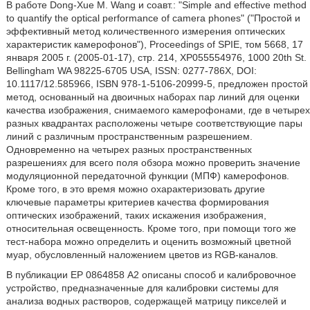
В работе Dong-Xue М. Wang и соавт.: "Simple and effective method
to quantify the optical performance of camera phones" ("Простой и
эффективный метод количественного измерения оптических
характеристик камерофонов"), Proceedings of SPIE, том 5668, 17
января 2005 г. (2005-01-17), стр. 214, ХР055554976, 1000 20th St.
Bellingham WA 98225-6705 USA, ISSN: 0277-786X, DOI:
10.1117/12.585966, ISBN 978-1-5106-20999-5, предложен простой
метод, основанный на двоичных наборах пар линий для оценки
качества изображения, снимаемого камерофонами, где в четырех
разных квадрантах расположены четыре соответствующие пары
линий с различным пространственным разрешением.
Одновременно на четырех разных пространственных
разрешениях для всего поля обзора можно проверить значение
модуляционной передаточной функции (МПФ) камерофонов.
Кроме того, в это время можно охарактеризовать другие
ключевые параметры критериев качества формирования
оптических изображений, таких искажения изображения,
относительная освещенность. Кроме того, при помощи того же
тест-набора можно определить и оценить возможный цветной
муар, обусловленный наложением цветов из RGB-каналов.
В публикации ЕР 0864858 А2 описаны способ и калибровочное
устройство, предназначенные для калибровки системы для
анализа водных растворов, содержащей матрицу пикселей и