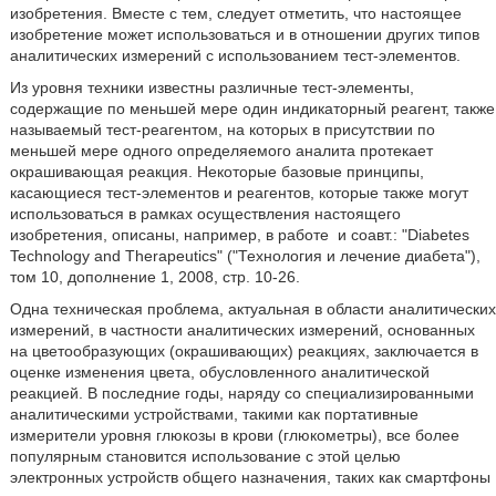
изобретения. Вместе с тем, следует отметить, что настоящее
изобретение может использоваться и в отношении других типов
аналитических измерений с использованием тест-элементов.
Из уровня техники известны различные тест-элементы,
содержащие по меньшей мере один индикаторный реагент, также
называемый тест-реагентом, на которых в присутствии по
меньшей мере одного определяемого аналита протекает
окрашивающая реакция. Некоторые базовые принципы,
касающиеся тест-элементов и реагентов, которые также могут
использоваться в рамках осуществления настоящего
изобретения, описаны, например, в работе
и соавт.: "Diabetes
Technology and Therapeutics" ("Технология и лечение диабета"),
том 10, дополнение 1, 2008, стр. 10-26.
Одна техническая проблема, актуальная в области аналитических
измерений, в частности аналитических измерений, основанных
на цветообразующих (окрашивающих) реакциях, заключается в
оценке изменения цвета, обусловленного аналитической
реакцией. В последние годы, наряду со специализированными
аналитическими устройствами, такими как портативные
измерители уровня глюкозы в крови (глюкометры), все более
популярным становится использование с этой целью
электронных устройств общего назначения, таких как смартфоны