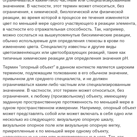
ограничиваться каким-либо частным или специализированным
значением. В частности, этот термин может относиться, без
ограничения, к химической, биологической или физической
реакции, во время которой в процессе ее течения изменяется
цвет по меньшей мере одного участвующего в реакции элемента,
в частности его отражательная способность. Так, например,
можно сослаться на вышеупомянутые биохимические реакции,
обычно используемые для определения глюкозы в крови по
изменению цвета. Специалисту известны и другие виды
цветоизменяющих или цветообразующих реакций, такие как
типичные химические реакции для определения значения рН.
Термин "опорный объект" в данном контексте является широким
термином, подлежащим толкованию в его обычном значении,
привычном для среднего специалиста, и не должен
ограничиваться каким-либо частным или специализированным
значением. В частности, этот термин может относиться, без
ограничения, к любому (произвольному) объекту, имеющему
заданную пространственную протяженность по меньшей мере в
одном пространственном измерении. Например, опорный объект
может представлять собой или может включать в себя одно или
несколько из следующего: визуальную опорную шкалу,
визуальное опорное поле или визуальную опорную метку,
прикрепленные к по меньшей мере одному объекту,
напечатанные на нем или интегрированные в него. Так, как