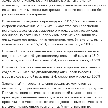
заключался в использовании роликовых испытательных
установок, предусматривающих синхронное измерение скорости
изнашивания и момента сил трения в течение всего опыта без
разъединения зоны трения.
Испытания проводились при нагрузке Ρ 115,15 кгс и линейной
скорости скольжения V 0,37 м/с. В качестве базы сравнения
использовалась смесь смазочного масла с диэтаноламидом
олеиновой кислоты на аналогичном режиме испытания при
следующем соотношении компонентов, мас. %: диэтаноламид
олеиновой кислоты 15,0-19,3; смазочное масло до 100%.
Пример 1. Все заявляемые компоненты при минимальном их
содержании, мас. %: диэтаноламид олеиновой кислоты 15,0;
медь в виде медной пластины 0,4; смазочное масло до 100%.
Пример 2. Все заявляемые компоненты при максимальном их
содержании, мас. %: диэтаноламид олеиновой кислоты 19,3;
медь в виде медной пластины 2,4; смазочное масло до 100%.
Заявленный интервал значения вводимых компонентов
оптимален для достижения заявленного технического результата.
При увеличении количественных значений компонентов не
происходит снижения износа для всех значений концентрации
присадки, что может быть связано с достаточным количеством
металлоплакирующего компонента. А при снижении их