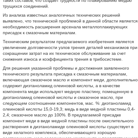
таких составов, что создает трудности по плакированию медью
трущихся соединений.
Из анализа известных аналогичных технических решений
выявлено, что технической проблемой в данной области является
необходимость расширения арсенала металлоплакирующих
присадок к смазочным материалам.
Техническим результатом предлагаемого изобретения является
увеличение долговечности узлов трения деталей механизмов при
сокращении затрат на их техническое обслуживание за счет
снижения износа и коэффициента трения в трибосистеме.
Для решения указанной проблемы и достижения заявленного
технического результата присадка к смазочным материалам,
включающая смазочное масло и компонент меди, дополнительно
содержит диэтаноламид олеиновой кислоты, а в качестве
компонента меди используют медную пластину, помещенную в
диэтаноламид олеиновой кислоты и смазочное масло, при
следующем соотношении компонентов, мас. %: диэтаноламид
олеиновой кислоты 15,0-19,3; медь в виде медной пластины 0,4-
2,4; смазочное масло до 100%. В предлагаемой присадке
компонент меди в виде медной пластины после окислительного
растворения в диэтаноламиде олеиновой кислоты существует в
виде хелатного комплекса, обеспечивающего хорошую