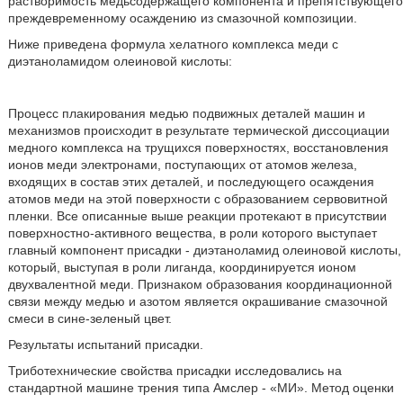
растворимость медьсодержащего компонента и препятствующего
преждевременному осаждению из смазочной композиции.
Ниже приведена формула хелатного комплекса меди с
диэтаноламидом олеиновой кислоты:
Процесс плакирования медью подвижных деталей машин и
механизмов происходит в результате термической диссоциации
медного комплекса на трущихся поверхностях, восстановления
ионов меди электронами, поступающих от атомов железа,
входящих в состав этих деталей, и последующего осаждения
атомов меди на этой поверхности с образованием сервовитной
пленки. Все описанные выше реакции протекают в присутствии
поверхностно-активного вещества, в роли которого выступает
главный компонент присадки - диэтаноламид олеиновой кислоты,
который, выступая в роли лиганда, координируется ионом
двухвалентной меди. Признаком образования координационной
связи между медью и азотом является окрашивание смазочной
смеси в сине-зеленый цвет.
Результаты испытаний присадки.
Триботехнические свойства присадки исследовались на
стандартной машине трения типа Амслер - «МИ». Метод оценки