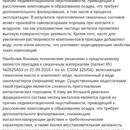
причин седиментационной неустойчивости, приводящей к
расслоению композиции и образованию осадка, что требует
дополнительного фильтрования, в том числе в процессе
эксплуатации. В результате приготовления смазочных составов
может произойти самовозгорание порошка при контакте с
воздухом, так как ультрамелкие частицы металла проявляют
высокую поверхностную активность. Кроме того, часто для
увеличения растворимости компонентов в присадки добавляют
воду, соли и/или кислоты, что усиливает корродирующие свойства
таких композиций.
Наиболее близким техническим решением к предлагаемому
является присадка к смазочным материалам (патент RU
№2625453 от 21.09.2016 г. по кл. С10М 125/04), включающая
смазочное масло и компонент меди, выполненный в виде
нанокластеров (порошков) меди. Существенными недостатками
такой присадки является сложность приготовления
металлических порошков. К тому же большой диапазон
фракционного состава частиц металлов является одной из
причин седиментационной неустойчивости, приводящей к
расслоению композиции и образованию осадка, что требует
дополнительного фильтрования, снижающим
маталлоплакирующее действие и триботехнические
характеристики, а также малая восстановительная активность