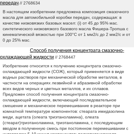
передач
// 2768634
В настоящем изобретении предложена композиция смазочного
масла для автомобильной коробки передач, содержащая: в
качестве низковязких базовых масел: (i) от 45 до 95% мас.
синтетического низковязкого базового масла Фишера-Тропша с
кинематической вязкостью при 100°С от 1 мм2/с до 2 мм2/с и от
0 до 25% мас.
Способ получения концентрата смазочно-
охлаждающей жидкости
// 2768447
Изобретение относится к получению концентрата смазочно-
охлаждающей жидкости (СОЖ), который применяется в виде
водных растворов при механической обработке металлов, в
частности на операциях лезвийной и абразивной обработки
всех видов черных и цветных металлов, и их сплавов.
Предложен способ получения концентрата смазочно-
охлаждающей жидкости, включающий последовательное
смешение и механическое перемешивание в реакторе при
комнатной температуре компонентов: стеарата имидазолина
меди, ацетата (олеата триэтаноламина), олеата
(стеарат)триэтаноламина, триэтаноламина, с последующим
вводом в полученную смесь при постоянном перемешивании с
интервалом 5-10 минут компонентов: полиэтиленгликоля,