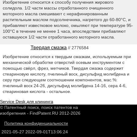
Изобретение относится к способу получения жирового
солидола. 1/2 части массы отработанного очищенного
моторного масла смешивают с нерафинированным
растительным маслом подсолнечника, нагретого до 60-80°С, и
прибавляют известковое молоко, омыляют при температуре 95-
100°С в течение не менее 1 часа, впоследствии прибавляют
оставшуюся 1/2 части отработанного моторного масла.
Твердая смазка
// 2776584
Изобретение относится к твердым смазкам, используемым при
механической обработке отверстий осевым инструментом с
помощью свёрл, фрез, метчиков. Твердая смазка содержит
стеариновую кислоту, пчелиный воск, дисульфид молибдена и
серу при следующем соотношении компонентов, мас.%:
пчелиный воск 24-26, дисульфид молибдена 14-16, сера 4-6,
стеариновая кислота - остальное.
Service Desk для клининга
© Патентный поиск, поиск патентов на
изобретения - FindPatent.RU 2012-2026
Политика конфиденциальности
2021-05-27
2022-09-01T13:06:24