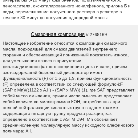
пеногасителя, оксиэтилированного нонилфенола, трилона Б и
воды; перемешивание полученного раствора в реакторе в
течение 30 минут до получения однородной массы.
Смазочная композиция
// 2768169
Настоящее изобретение относится к композиции смазочного
масла, подходящей для смазки двигателей внутреннего
сгорания и обеспечивающей пониженный показатель износа,
для уменьшения износа в присутствии
диалкилдитиофосфатного соединения цинка и сажи, причем
азотсодержащий беззольный диспергатор имеет
функциональность (F) от 1,5 до 1,9, причем функциональность
(F) определена в соответствии со следующей формулой:F =
(SAP x Mn)/((1122 x A.I.) - (SAP x MW)) (1), где SAP представляет
собой число омыления, причем число омыления представляет
собой количество миллиграммов КОН, потребленных при
полной нейтрализации кислотных групп в одном грамме
содержащего янтарную группу продукта реакции, как
определено в соответствии с ASTM D94; Mn обозначает
среднечисленную молекулярную массу исходного олефинового
полимера; A.I.