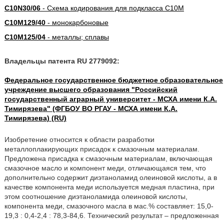
C10N30/06
- Схема кодирования для подкласса C10M
C10M129/40
- монокарбоновые
C10M125/04
- металлы; сплавы
Владельцы патента RU 2779092:
Федеральное государственное бюджетное образовательное
учреждение высшего образования "Российский
государственный аграрный университет - МСХА имени К.А.
Тимирязева" (ФГБОУ ВО РГАУ - МСХА имени К.А.
Тимирязева) (RU)
Изобретение относится к области разработки
металлоплакирующих присадок к смазочным материалам.
Предложена присадка к смазочным материалам, включающая
смазочное масло и компонент меди, отличающаяся тем, что
дополнительно содержит диэтаноламид олеиновой кислоты, а в
качестве компонента меди используется медная пластина, при
этом соотношение диэтаноламида олеиновой кислоты,
компонента меди, смазочного масла в мас.% составляет: 15,0-
19,3 : 0,4-2,4 : 78,3-84,6. Технический результат – предложенная