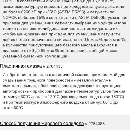
100°C (в соответствии с ASTM D445) от 3,8 до 16,3 мм2/с,
низкотемпературную вязкость при холодном запуске двигателя
не более 6200 сП при -35°С (ASTM D5293) и летучесть по
NOACK не более 15% в соответствии с ASTM D5800B; указанная
присадка для уменьшения летучести выбрана из модификатора
трения на основе молибдена, аминного антиоксиданта и их
комбинаций; указанная присадка для уменьшения летучести
добавляется в количестве в диапазоне от 0,5 мас.% до 5 мас.%,
а количество присутствующего базового масла находится в
диапазоне от 60 до 99 мас.% по отношению к общей массе
указанной смазочной композиции.
Пластичная смазка
// 2764435
Изобретение относится к пластичной смазке, применяемой для
смазывания трущихся поверхностей «металл-металл» и
«металл-резина», обеспечивающих надежную эксплуатацию
автотормозных приборов в диапазоне температур узлов трения
от минус 60°С до плюс 120°С (кратковременно до плюс 150°С)
и при температуре атмосферного воздуха от минус 60°С до
плюс 60°С.
Способ получения жирового солидола
// 2764085