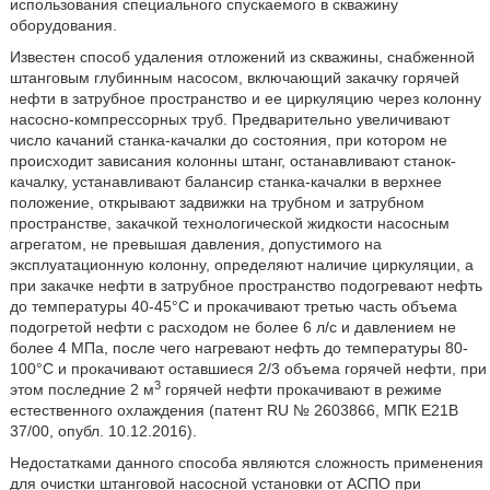
использования специального спускаемого в скважину
оборудования.
Известен способ удаления отложений из скважины, снабженной
штанговым глубинным насосом, включающий закачку горячей
нефти в затрубное пространство и ее циркуляцию через колонну
насосно-компрессорных труб. Предварительно увеличивают
число качаний станка-качалки до состояния, при котором не
происходит зависания колонны штанг, останавливают станок-
качалку, устанавливают балансир станка-качалки в верхнее
положение, открывают задвижки на трубном и затрубном
пространстве, закачкой технологической жидкости насосным
агрегатом, не превышая давления, допустимого на
эксплуатационную колонну, определяют наличие циркуляции, а
при закачке нефти в затрубное пространство подогревают нефть
до температуры 40-45°C и прокачивают третью часть объема
подогретой нефти с расходом не более 6 л/с и давлением не
более 4 МПа, после чего нагревают нефть до температуры 80-
100°C и прокачивают оставшиеся 2/3 объема горячей нефти, при
3
этом последние 2 м
горячей нефти прокачивают в режиме
естественного охлаждения (патент RU № 2603866, МПК Е21В
37/00, опубл. 10.12.2016).
Недостатками данного способа являются сложность применения
для очистки штанговой насосной установки от АСПО при