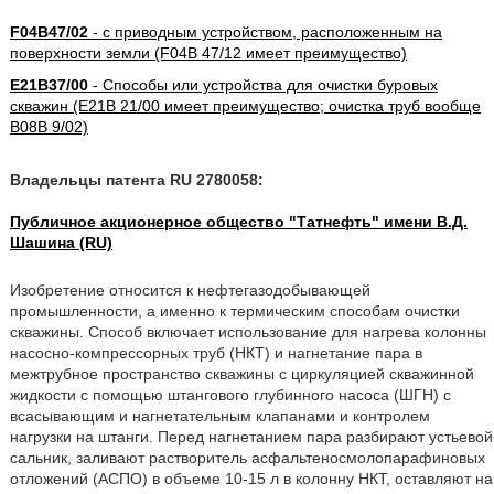
F04B47/02
- с приводным устройством, расположенным на
поверхности земли (F04B 47/12 имеет преимущество)
E21B37/00
- Способы или устройства для очистки буровых
скважин (E21B 21/00 имеет преимущество; очистка труб вообще
B08B 9/02)
Владельцы патента RU 2780058:
Публичное акционерное общество "Татнефть" имени В.Д.
Шашина (RU)
Изобретение относится к нефтегазодобывающей
промышленности, а именно к термическим способам очистки
скважины. Способ включает использование для нагрева колонны
насосно-компрессорных труб (НКТ) и нагнетание пара в
межтрубное пространство скважины с циркуляцией скважинной
жидкости с помощью штангового глубинного насоса (ШГН) с
всасывающим и нагнетательным клапанами и контролем
нагрузки на штанги. Перед нагнетанием пара разбирают устьевой
сальник, заливают растворитель асфальтеносмолопарафиновых
отложений (АСПО) в объеме 10-15 л в колонну НКТ, оставляют на