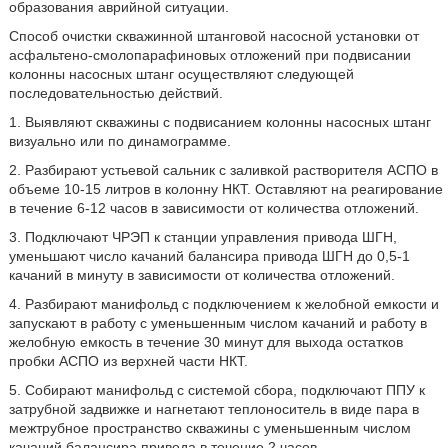
образования аврийной ситуации.
Способ очистки скважинной штанговой насосной установки от
асфальтено-смолопарафиновых отложений при подвисании
колонны насосных штанг осуществляют следующей
последовательностью действий.
1. Выявляют скважины с подвисанием колонны насосных штанг
визуально или по динамограмме.
2. Разбирают устьевой сальник с заливкой растворителя АСПО в
объеме 10-15 литров в колонну НКТ. Оставляют на реагирование
в течение 6-12 часов в зависимости от количества отложений.
3. Подключают ЧРЭП к станции управления привода ШГН,
уменьшают число качаний балансира привода ШГН до 0,5-1
качаний в минуту в зависимости от количества отложений.
4. Разбирают манифольд с подключением к желобной емкости и
запускают в работу с уменьшенным числом качаний и работу в
желобную емкость в течение 30 минут для выхода остатков
пробки АСПО из верхней части НКТ.
5. Собирают манифольд с системой сбора, подключают ППУ к
затрубной задвижке и нагнетают теплоноситель в виде пара в
межтрубное пространство скважины с уменьшенным числом
качаний балансира привода в течение 2 часов.