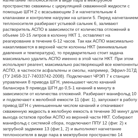
нагнетание теплоносителя в виде пара в межтрубное
пространство скважины с циркуляцией скважинной жидкости с
помощью ШГН 2 с всасывающим 3 и нагнетательным 4
клапанами и контролем нагрузки на штанги 5. Перед нагнетанием
теплоносителя разбирают устьевой сальник 6, заливают
растворитель АСПО в зависимости от количества отложений в
объеме 10-15 литров в колонну НКТ 1, оставляют на
реагирование в течение 6-12 часов. Так как АСПО максимально
накапливаются в верхней части колонны НКТ (минимальные
давления и температура), то предварительно стоит задача
максимально удалить АСПО именно в этой части НКТ. При этом
используют реагент, максимально растворяющий все компоненты
АСПО, в частности асфальтены и смолы, например, Эфрил-317Д
(ТУ 2458-317-74033742-2008). Подключают ЧРЭП 7 к станции
управления 8 привода ШГН, уменьшают число качаний
балансира 9 привода ШГН до 0,5-1 качаний в минуту в
зависимости от количества отложений. Разбирают манифольд 10
и подключают к желобной емкости 11 (фиг. 1), запускают в работу
привод ШГН с уменьшенным числом качаний и откачивают
скважинную жидкость в желобную емкость в течение 30 минут для
выхода остатков пробки АСПО из верхней части НКТ. Собирают
манифольд с системой сбора, подключают ППУ 12 (фиг. 2) к
затрубной задвижке 13 (фиг.1, 2) и выполняют нагнетание
теплоносителя в виде пара в межтрубное пространство 14