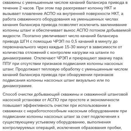
скважины с уменьшенным числом качаний балансира привода в
течение 2 часов. При этом пар разогревает колонну НКТ и
вызывает плавление АСПО на внутренней поверхности НКТ, а
работа скважинного оборудования на уменьшенных числах
качания балансира привода позволяет исключить заклинивание
колонны штанг и обеспечивает вынос АСПО потоком добываемой
жидкости. Поэтапно увеличивают число качаний балансира
привода ШГН с помощью ЧРЭП по 0,5 качаний в минуту до
первоначального через каждые 15-30 минут в зависимости от
количества отложений с контролем нагрузки на штанги по
динамограмме. Отключают ЧРЭП и прекращают закачку пара
ППУ при отсутствии признаков подвисания колонны насосных
штанг. Продолжают тепловую обработку с уменьшенным числом
качаний балансира привода при обнаружении признаков
подвисания колонны насосных штанг визуально или по
динамограмме.
Способ очистки добывающей скважины и скважинной штанговой
насосной установки от АСПО при простоте и экономичности
повышает эффективность очистки при использовании в
скважинах с неработоспособным насосным оборудованием при
подвисании колонны насосных штанг за счет подключения к
существующему устьевому оборудованию, выполнения
контролируемых операций, исключения образования пробки,