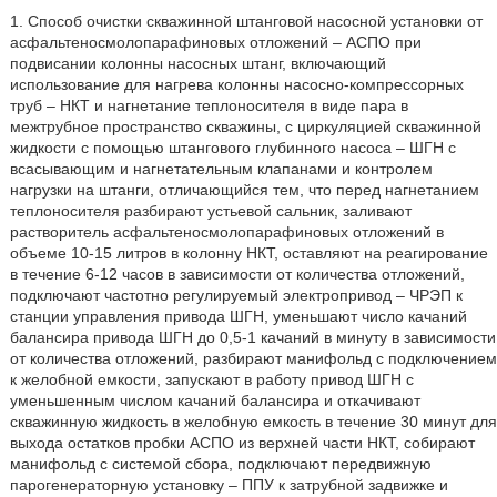
1. Способ очистки скважинной штанговой насосной установки от
асфальтеносмолопарафиновых отложений – АСПО при
подвисании колонны насосных штанг, включающий
использование для нагрева колонны насосно-компрессорных
труб – НКТ и нагнетание теплоносителя в виде пара в
межтрубное пространство скважины, с циркуляцией скважинной
жидкости с помощью штангового глубинного насоса – ШГН с
всасывающим и нагнетательным клапанами и контролем
нагрузки на штанги, отличающийся тем, что перед нагнетанием
теплоносителя разбирают устьевой сальник, заливают
растворитель асфальтеносмолопарафиновых отложений в
объеме 10-15 литров в колонну НКТ, оставляют на реагирование
в течение 6-12 часов в зависимости от количества отложений,
подключают частотно регулируемый электропривод – ЧРЭП к
станции управления привода ШГН, уменьшают число качаний
балансира привода ШГН до 0,5-1 качаний в минуту в зависимости
от количества отложений, разбирают манифольд с подключением
к желобной емкости, запускают в работу привод ШГН с
уменьшенным числом качаний балансира и откачивают
скважинную жидкость в желобную емкость в течение 30 минут для
выхода остатков пробки АСПО из верхней части НКТ, собирают
манифольд с системой сбора, подключают передвижную
парогенераторную установку – ППУ к затрубной задвижке и