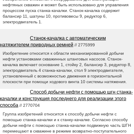
нефтяных скважин и может быть использовано для управления
процессом пуска станка-качалки. Станок-качалка содержит
балансир 11, шатуны 10, противовесы 9, редуктор 6,
электродвигатель 1.
Станок-качалка с автоматическим
натяжителем приводных ремней
// 2775999
Изобретение относится к области механизированной добычи
нефти установками скважинных штанговых насосов. Станок-
качалка включает основание 1, стойку 2, балансир 3, редуктор 8,
электродвигатель 4 станка-качалки, стол 9 электродвигателя,
установленный с возможностью движения в горизонтальной
плоскости при помощи ходового винта 10 системы натяжения.
Способ добычи нефти с помощью шгн станка-
качалки и конструкция последнего для реализации этого
способа
// 2770704
Группа изобретений относится к способу добычи нефти с
помощью станка-качалки и к станку-качалке. Согласно способу
добычи нефти с помощью станка-качалки подвижную часть ШГН
перемещают в скважине в режиме возвратно-поступательного