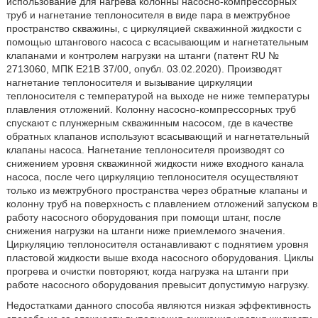
использование для нагрева колонны насосно-компрессорных
труб и нагнетание теплоносителя в виде пара в межтрубное
пространство скважины, с циркуляцией скважинной жидкости с
помощью штангового насоса с всасывающим и нагнетательным
клапанами и контролем нагрузки на штанги (патент RU №
2713060, МПК Е21В 37/00, опубл. 03.02.2020). Производят
нагнетание теплоносителя и вызывание циркуляции
теплоносителя с температурой на выходе не ниже температуры
плавления отложений. Колонну насосно-компрессорных труб
спускают с плунжерным скважинным насосом, где в качестве
обратных клапанов используют всасывающий и нагнетательный
клапаны насоса. Нагнетание теплоносителя производят со
снижением уровня скважинной жидкости ниже входного канала
насоса, после чего циркуляцию теплоносителя осуществляют
только из межтрубного пространства через обратные клапаны и
колонну труб на поверхность с плавлением отложений запуском в
работу насосного оборудования при помощи штанг, после
снижения нагрузки на штанги ниже приемлемого значения.
Циркуляцию теплоносителя останавливают с поднятием уровня
пластовой жидкости выше входа насосного оборудования. Циклы
прогрева и очистки повторяют, когда нагрузка на штанги при
работе насосного оборудования превысит допустимую нагрузку.
Недостатками данного способа являются низкая эффективность