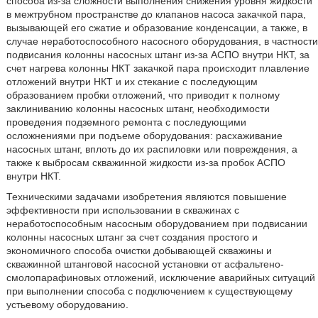
способа из-за сложности выполнения снижения уровня жидкости
в межтрубном пространстве до клапанов насоса закачкой пара,
вызывающей его сжатие и образование конденсации, а также, в
случае неработоспособного насосного оборудования, в частности
подвисания колонны насосных штанг из-за АСПО внутри НКТ, за
счет нагрева колонны НКТ закачкой пара происходит плавление
отложений внутри НКТ и их стекание с последующим
образованием пробки отложений, что приводит к полному
заклиниванию колонны насосных штанг, необходимости
проведения подземного ремонта с последующими
осложнениями при подъеме оборудования: расхаживание
насосных штанг, вплоть до их распиловки или повреждения, а
также к выбросам скважинной жидкости из-за пробок АСПО
внутри НКТ.
Техническими задачами изобретения являются повышение
эффективности при использовании в скважинах с
неработоспособным насосным оборудованием при подвисании
колонны насосных штанг за счет создания простого и
экономичного способа очистки добывающей скважины и
скважинной штанговой насосной установки от асфальтено-
смолопарафиновых отложений, исключение аварийных ситуаций
при выполнении способа с подключением к существующему
устьевому оборудованию.