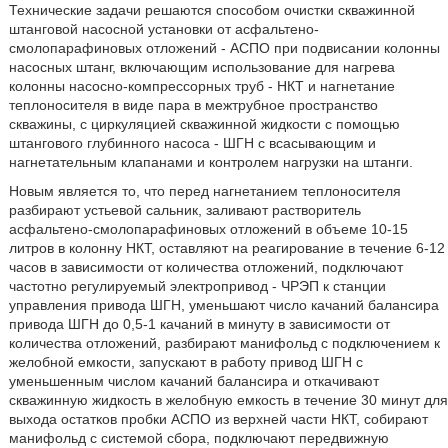
Технические задачи решаются способом очистки скважинной
штанговой насосной установки от асфальтено-
смолопарафиновых отложений - АСПО при подвисании колонны
насосных штанг, включающим использование для нагрева
колонны насосно-компрессорных труб - НКТ и нагнетание
теплоносителя в виде пара в межтрубное пространство
скважины, с циркуляцией скважинной жидкости с помощью
штангового глубинного насоса - ШГН с всасывающим и
нагнетательным клапанами и контролем нагрузки на штанги.
Новым является то, что перед нагнетанием теплоносителя
разбирают устьевой сальник, заливают растворитель
асфальтено-смолопарафиновых отложений в объеме 10-15
литров в колонну НКТ, оставляют на реагирование в течение 6-12
часов в зависимости от количества отложений, подключают
частотно регулируемый электропривод - ЧРЭП к станции
управления привода ШГН, уменьшают число качаний балансира
привода ШГН до 0,5-1 качаний в минуту в зависимости от
количества отложений, разбирают манифольд с подключением к
желобной емкости, запускают в работу привод ШГН с
уменьшенным числом качаний балансира и откачивают
скважинную жидкость в желобную емкость в течение 30 минут для
выхода остатков пробки АСПО из верхней части НКТ, собирают
манифольд с системой сбора, подключают передвижную