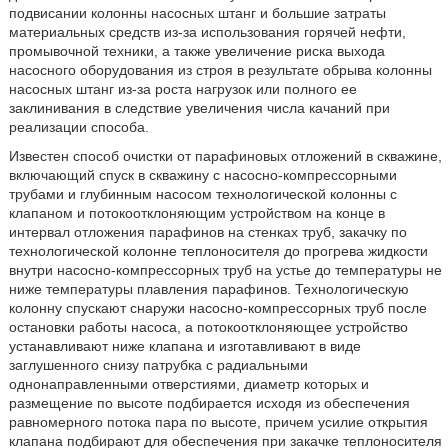
подвисании колонны насосных штанг и большие затраты
материальных средств из-за использования горячей нефти,
промывочной техники, а также увеличение риска выхода
насосного оборудования из строя в результате обрыва колонны
насосных штанг из-за роста нагрузок или полного ее
заклинивания в следствие увеличения числа качаний при
реализации способа.
Известен способ очистки от парафиновых отложений в скважине,
включающий спуск в скважину с насосно-компрессорными
трубами и глубинным насосом технологической колонны с
клапаном и потокоотклоняющим устройством на конце в
интервал отложения парафинов на стенках труб, закачку по
технологической колонне теплоносителя до прогрева жидкости
внутри насосно-компрессорных труб на устье до температуры не
ниже температуры плавления парафинов. Технологическую
колонну спускают снаружи насосно-компрессорных труб после
остановки работы насоса, а потокоотклоняющее устройство
устанавливают ниже клапана и изготавливают в виде
заглушенного снизу патрубка с радиальными
однонаправленными отверстиями, диаметр которых и
размещение по высоте подбирается исходя из обеспечения
равномерного потока пара по высоте, причем усилие открытия
клапана подбирают для обеспечения при закачке теплоносителя