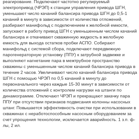
реагирование. Подключают частотно регулируемый
электропривод (ЧРЭП) к станции управления привода ШГН,
уменьшают число качаний балансира привода ШГН до 0,5-1
качаний в минуту в зависимости от количества отложений,
разбирают манифольд с подключением к желобной емкости,
запускают в работу привод ШГН с уменьшенным числом качаний
балансира и откачивают скважинную жидкость в желобную
емкость для выхода остатков пробки АСПО. Собирают
манифольд с системой сбора, подключают передвижную
парогенераторную установку (ППУ) к затрубной задвижке и
выполняют нагнетание пара в межтрубное пространство
скважины с уменьшенным числом качаний балансира привода в
течение 2 часов. Увеличивают число качаний балансира привода
ШГН с помощью ЧРЭП по 0,5 качаний в минуту до
первоначального через каждые 15-30 минут в зависимости от
количества отложений с контролем нагрузки на штанги по
динамограмме. Отключают ЧРЭП и прекращают закачку пара
ППУ при отсутствии признаков подвисания колонны насосных
штанг. Повышается эффективность очистки при использовании в
скважинах с неработоспособным насосным оборудованием за
счет упрощения технологии, исключается аварийность. 1 з.п. ф-
лы, 2 ил.