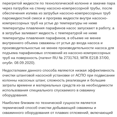
перегретой жидкости по технологической колонне и закачке пара
через патрубок на стенку насосно-компрессорной трубы, после
обеспечения излива из затрубья насосно-компрессорных труб
парожидкостной смеси и прогрева жидкости внутри насосно-
компрессорных труб на устье до температуры не ниже
температуры плавления парафинов насос запускают в работу, а
в затрубье заливают жидкость с температурой не ниже
температуры плавления парафинов, в объеме не менее
внутреннего объема скважины от устья до входа насоса и
производительностью не менее производительности насоса для
подъема парафиновых отложений из насосно-компрессорных
труб на поверхность (патент RU № 2731763, МПК Е21В 37/00,
опубл. 08.09.2020).
Недостатками данного способа являются низкая эффективность
очистки штанговой насосной установки от АСПО при подвисании
колонны насосных штанг, сложность реализации и большие
затраты времени и материальных средств из-за необходимости
использования специального спускаемого в скважину
оборудования.
Наиболее близким по технической сущности является
термический способ очистки добывающей скважины и
скважинного оборудования от плавких отложений, включающий