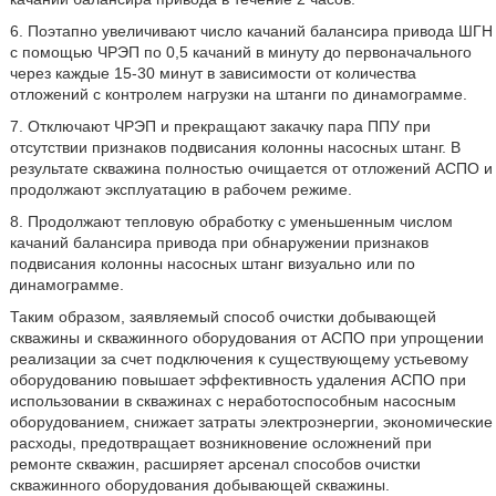
6. Поэтапно увеличивают число качаний балансира привода ШГН
с помощью ЧРЭП по 0,5 качаний в минуту до первоначального
через каждые 15-30 минут в зависимости от количества
отложений с контролем нагрузки на штанги по динамограмме.
7. Отключают ЧРЭП и прекращают закачку пара ППУ при
отсутствии признаков подвисания колонны насосных штанг. В
результате скважина полностью очищается от отложений АСПО и
продолжают эксплуатацию в рабочем режиме.
8. Продолжают тепловую обработку с уменьшенным числом
качаний балансира привода при обнаружении признаков
подвисания колонны насосных штанг визуально или по
динамограмме.
Таким образом, заявляемый способ очистки добывающей
скважины и скважинного оборудования от АСПО при упрощении
реализации за счет подключения к существующему устьевому
оборудованию повышает эффективность удаления АСПО при
использовании в скважинах с неработоспособным насосным
оборудованием, снижает затраты электроэнергии, экономические
расходы, предотвращает возникновение осложнений при
ремонте скважин, расширяет арсенал способов очистки
скважинного оборудования добывающей скважины.