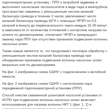
парогенераторную установку - ППУ к затрубной задвижке и
выполняют нагнетание теплоносителя в виде пара в межтрубное
пространство скважины с уменьшенным числом качаний
балансира привода в течение 2 часов, увеличивают число
качаний балансира привода ШГН с помощью ЧРЭП по 0,5
качаний в минуту до первоначального через каждые 15-30 минут
в зависимости от количества отложений с контролем нагрузки на
штанги по динамограмме, отключают ЧРЭП и прекращают
закачку пара ППУ при отсутствии признаков подвисания колонны
насосных штанг.
Также новым является то, что продолжают тепловую обработку с
уменьшенным числом качаний балансира привода при
обнаружении признаков подвисания колонны насосных штанг
визуально или по динамограмме.
На фиг. 1 изображена схема СШНУ с подключением к желобной
емкости.
На фиг. 2 изображена схема СШНУ с нагнетанием пара
передвижной парогенераторной установки (ППУ).
Способ очистки скважинной штанговой насосной установки от
АСПО при подвисании колонны насосных штанг включает
использование для нагрева колонны НКТ 1 (фиг. 1, 2) и