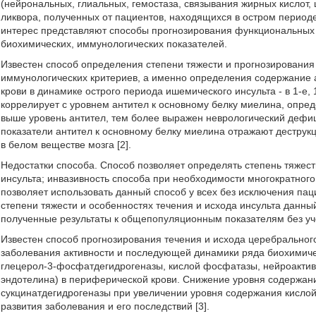
(нейрональных, глиальных, гемостаза, связывания жирных кислот, 
ликвора, полученных от пациентов, находящихся в остром периоде
интерес представляют способы прогнозирования функциональных 
биохимических, иммунологических показателей.
Известен способ определения степени тяжести и прогнозирования
иммунологических критериев, а именно определения содержание а
крови в динамике острого периода ишемического инсульта - в 1-е, 1
коррелирует с уровнем антител к основному белку миелина, опре
выше уровень антител, тем более выражен неврологический дефиц
показатели антител к основному белку миелина отражают деструк
в белом веществе мозга [2].
Недостатки способа. Способ позволяет определять степень тяжест
инсульта; инвазивность способа при необходимости многократного
позволяет использовать данный способ у всех без исключения пац
степени тяжести и особенностях течения и исхода инсульта данны
полученные результаты к общепопуляционным показателям без уче
Известен способ прогнозирования течения и исхода церебральног
заболевания активности и последующей динамики ряда биохимиче
глецерол-3-фосфатдегидрогеназы, кислой фосфатазы, нейроактив
эндотелина) в периферической крови. Снижение уровня содержан
сукцинатдегидрогеназы при увеличении уровня содержания кислой
развития заболевания и его последствий [3].