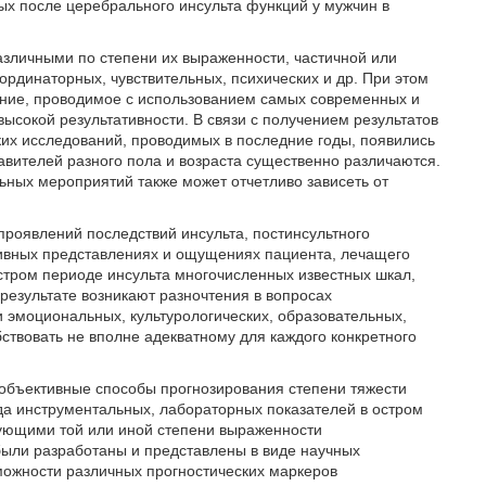
ых после церебрального инсульта функций у мужчин в
азличными по степени их выраженности, частичной или
ординаторных, чувствительных, психических и др. При этом
ение, проводимое с использованием самых современных и
ысокой результативности. В связи с получением результатов
их исследований, проводимых в последние годы, появились
тавителей разного пола и возраста существенно различаются.
ьных мероприятий также может отчетливо зависеть от
роявлений последствий инсульта, постинсультного
ивных представлениях и ощущениях пациента, лечащего
 остром периоде инсульта многочисленных известных шкал,
 результате возникают разночтения в вопросах
и эмоциональных, культурологических, образовательных,
бствовать не вполне адекватному для каждого конкретного
 объективные способы прогнозирования степени тяжести
да инструментальных, лабораторных показателей в остром
вующими той или иной степени выраженности
были разработаны и представлены в виде научных
зможности различных прогностических маркеров