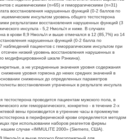
ентов с ишемическими (n=65) и геморрагическими (n=31)
льтата восстановления нарушенных функций (0-2 баллов по
с ишемическим инсультом уровень общего тестостерона
изкими результатами восстановления нарушенных функций (3
еского инсульта - 5,2 Нмоль/л и ниже. В случаях
а в крови 8,9 Нмоль/л и выше отмечался в 12 (85,7%) из 14
становления нарушенных функций (0-2 балла по
17 наблюдений пациентов с геморрагическим инсультом при
е отсечен низкий уровень восстановления нарушенных в
в по модифицированной шкале Рэнкина).
онкретные, а не усредненные значения уровня содержания
т снижение уровня гормона до неких средних значений в
а основании сниженных до определенных параметров
 полноты восстановления утраченных в результате инсульта
 тестостерона проводится пациентам мужского пола, в
ческого или геморрагического, конкретно - в течение 2-х
октевой вены производится в утренние часы в промежутке
тестостерона в периферической крови определяется методом
ицах при использовании наборов реагентов фирмы
 нашем случае «IMMULITE 2000» (Siemens, США).
,9 Нмоль/л и выше прогноз благоприятный для