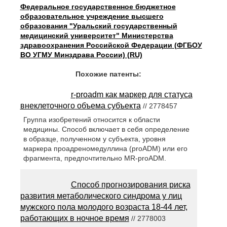
Федеральное государственное бюджетное
образовательное учреждение высшего
образования "Уральский государственный
медицинский университет" Министерства
здравоохранения Российской Федерации (ФГБОУ
ВО УГМУ Минздрава России) (RU)
Похожие патенты:
r-proadm как маркер для статуса
внеклеточного объема субъекта
// 2778457
Группа изобретений относится к области
медицины. Способ включает в себя определение
в образце, полученном у субъекта, уровня
маркера проадреномедуллина (proADM) или его
фрагмента, предпочтительно MR-proADM.
Способ прогнозирования риска
развития метаболического синдрома у лиц
мужского пола молодого возраста 18-44 лет,
работающих в ночное время
// 2778003