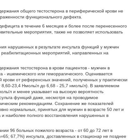
содержания общего тестостерона в периферической крови не
ыраженности функционального дефекта.
дефицита в течение 6 месяцев и более после перенесенного
вительные мероприятия, также не позволяет использовать
ния нарушенных в результате инсульта функций у мужчин
ти реабилитационных мероприятий, направленных на
ержания тестостерона в крови пациентов - мужчин в
та - ишемического или геморрагического. Оценивается
й крови от референсных значений, полученных у практически
8,60-23,4 Нмоль/л до 6,68 - 25,7 нмоль/л). В заявляемом
оль/л и менее указывает на высокую вероятность
нсульта функций даже, несмотря на проводимое
иническим рекомендациям. Сохранение же показателей
ловно нормальных, принятых для мужчин в возрасте 50 лет и
а и наиболее полного восстановления нарушенных в
и 96 больных пожилого возраста - от 60 до 72 лет в
=65; 67,7%) инсульта, доставленных в стационар не позднее