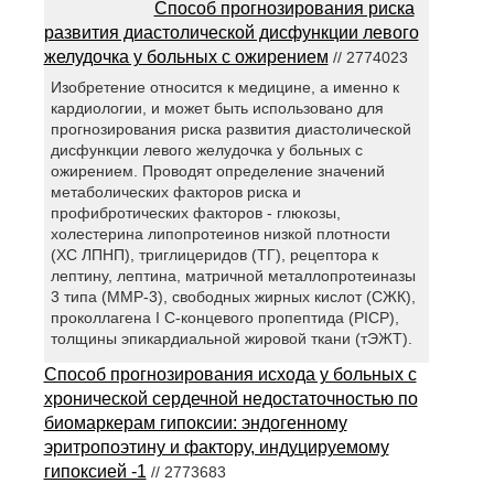
Способ прогнозирования риска
развития диастолической дисфункции левого
желудочка у больных с ожирением
// 2774023
Изобретение относится к медицине, а именно к
кардиологии, и может быть использовано для
прогнозирования риска развития диастолической
дисфункции левого желудочка у больных с
ожирением. Проводят определение значений
метаболических факторов риска и
профибротических факторов - глюкозы,
холестерина липопротеинов низкой плотности
(ХС ЛПНП), триглицеридов (ТГ), рецептора к
лептину, лептина, матричной металлопротеиназы
3 типа (ММР-3), свободных жирных кислот (СЖК),
проколлагена I С-концевого пропептида (PICP),
толщины эпикардиальной жировой ткани (тЭЖТ).
Способ прогнозирования исхода у больных с
хронической сердечной недостаточностью по
биомаркерам гипоксии: эндогенному
эритропоэтину и фактору, индуцируемому
гипоксией -1
// 2773683