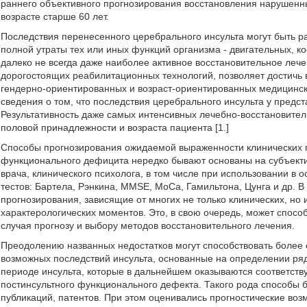
раннего объективного прогнозирования восстановления нарушенн
возрасте старше 60 лет.
Последствия перенесенного церебрального инсульта могут быть р
полной утраты тех или иных функций организма - двигательных, ко
далеко не всегда даже наиболее активное восстановительное леч
дорогостоящих реабилитационных технологий, позволяет достичь в
гендерно-ориентированных и возраст-ориентированных медицинск
сведения о том, что последствия церебрального инсульта у предс
Результативность даже самых интенсивных лечебно-восстановител
половой принадлежности и возраста пациента [1.]
Способы прогнозирования ожидаемой выраженности клинических п
функционального дефицита нередко бывают основаны на субъект
врача, клинического психолога, в том числе при использовании в
тестов: Бартела, Рэнкина, MMSE, МоСа, Гамильтона, Цунга и др. В
прогнозирования, зависящие от многих не только клинических, но 
характерологических моментов. Это, в свою очередь, может спосо
случая прогнозу и выбору методов восстановительного лечения.
Преодолению названных недостатков могут способствовать более
возможных последствий инсульта, основанные на определении ря
периоде инсульта, которые в дальнейшем оказываются соответст
постинсультного функционального дефекта. Такого рода способы 
публикаций, патентов. При этом оценивались прогностические во