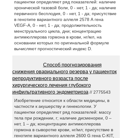
пациентки определяют ряд показателей: наличие
хронической тазовой боли, 0 - нет, 1 - да; наличие
первичного бесплодия, 0 - нет, 1 - да; присутствие
в генотипе вариантного аллеля 2578 А гена
VEGF-A, 0 - нет, 1 - да; продолжительность
менструального цикла, дни; концентрацию
антимюллерова гормона в крови, нг/мл, на
основании которых по оригинальной формуле
вычисляют прогностический индекс D.
Способ прогнозирования
снижения овариального резерва у пациенток
репродуктивного возраста после
хирургического лечения глубокого
инфильтративного эндометриоза
// 2775543
Изобретение относится к области медицины, в
частности к акушерству и гинекологии. У
пациентки определяют ряд показателей: массу
тела при рождении, г; наличие дисменореи, 0 –
нет, 1 – да; концентрацию антимюллерова
гормона в сыворотке крови, нг/мл; присутствие в
генотипе вариантного аллеля 2600 G гена C-KIT,