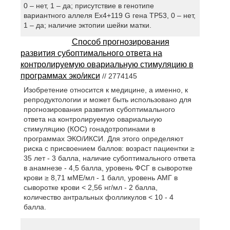
0 – нет, 1 – да; присутствие в генотипе
вариантного аллеля Ex4+119 G гена TP53, 0 – нет,
1 – да; наличие эктопии шейки матки.
Способ прогнозирования
развития субоптимального ответа на
контролируемую овариальную стимуляцию в
программах эко/икси
// 2774145
Изобретение относится к медицине, а именно, к
репродуктологии и может быть использовано для
прогнозирования развития субоптимального
ответа на контролируемую овариальную
стимуляцию (КОС) гонадотропинами в
программах ЭКО/ИКСИ. Для этого определяют
риска с присвоением баллов: возраст пациентки ≥
35 лет - 3 балла, наличие субоптимального ответа
в анамнезе - 4,5 балла, уровень ФСГ в сыворотке
крови ≥ 8,71 мМЕ/мл - 1 балл, уровень АМГ в
сыворотке крови < 2,56 нг/мл - 2 балла,
количество антральных фолликулов < 10 - 4
балла.