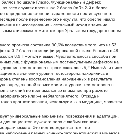
е баллов по шкале Глазго. Функциональный дефект,
 во всех случаях превышал 2 балла (mRs 2-й и более
вое определение степени выраженности постинсультного
есяцев после перенесенного инсульта, что обеспечивало
ючения из исследования - летальный исход в течение
альным этическим комитетом при Уральском государственном
ого прогноза составила 90,6% вследствие того, что из 53
фекта 0-2 балла по модифицированной шкале Рэнкина в 48
азался 8,9 Нмоль/л и выше. Чувствительность способа при
дованных лиц с функциональным постинсультным дефектом на
ержание тестостерона в крови оказалось 5,2 Нмоль/л и ниже
пациентов значения уровня тестостерона находились в
стерона степень восстановления нарушенных в результате
удь определенной зависимости от уровня тестостерона в
он значений не принимался во внимание при расчете
агоприятного или же неблагоприятного. Отсюда и
 методов прогнозирования, используемых в медицине, является
изует универсальные механизмы повреждения и адаптации.
м для пациентов мужского пола с любым клинико-
еморрагического. Это подтверждается тем, что
тва наблюдений разных клинико-патогенетических вариантов