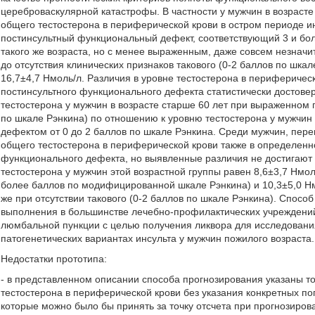
цереброваскулярной катастрофы. В частности у мужчин в возрасте
общего тестостерона в периферической крови в остром периоде и
постинсультный функциональный дефект, соответствующий 3 и бо
такого же возраста, но с менее выраженным, даже совсем незна
до отсутствия клинических признаков такового (0-2 баллов по шка
16,7±4,7 Нмоль/л. Различия в уровне тестостерона в перифериче
постинсультного функционального дефекта статистически достоверн
тестостерона у мужчин в возрасте старше 60 лет при выраженном
по шкале Рэнкина) по отношению к уровню тестостерона у мужчин
дефектом от 0 до 2 баллов по шкале Рэнкина. Среди мужчин, пере
общего тестостерона в периферической крови также в определенн
функционального дефекта, но выявленные различия не достигают 
тестостерона у мужчин этой возрастной группы равен 8,6±3,7 Нм
более баллов по модифицированной шкале Рэнкина) и 10,3±5,0 
же при отсутствии такового (0-2 баллов по шкале Рэнкина). Спосо
выполнения в большинстве лечебно-профилактических учреждений,
люмбальной пункции с целью получения ликвора для исследовани
патогенетических вариантах инсульта у мужчин пожилого возраста.
Недостатки прототипа:
- в представленном описании способа прогнозирования указаны 
тестостерона в периферической крови без указания конкретных по
которые можно было бы принять за точку отсчета при прогнозиро