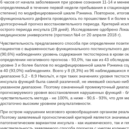
6 часов от начала заболевания при уровне сознания 11-14 и мене
определяемый в течение первой недели пребывания в стационаре,
степени) по модифицированной шкале Рэнкина. Повторное, итого
функционального дефекта проводилось по прошествии 6 и более м
долгосрочный прогноз восстановительного периода. Критерий искл
острого периода инсульта (28 дней). Исследование одобрено Лок
медицинском университете (протокол №4 от 20 апреля 2018 г).
Чувствительность предлагаемого способа при определении позитивн
пациентов с выраженностью функционального постинсультного де
(90,6%) наблюдениях уровень содержания тестостерона в крови ок
определении негативного прогноза - 93,0%, так как из 43 обсле
уровне 3 и более баллов по модифицированной шкале Рэнкина сод
в 40 (93,0%) наблюдениях. Всего у 8 (8,3%) из 96 наблюдавшихся 
диапазоне 5,2 - 8,9 Нмоль/л, и при таких значениях уровня тесто
инсульта функций была самой различной, не имевшей сколько-ниб
указанном диапазоне. Поэтому означенный промежуточный диапаз
прогнозируемого уровня восстановления нарушенных функций - бл
чувствительность метода - не 100%, а ниже - 90,6 - 93%, что для
достаточно высоким уровнем результативности.
При остром нарушении мозгового кровообращения организм реал
Поэтому заявляемый прогностический критерий является значимы
патогенетическим вариантом инсульта - как ишемического, так и г
чувствительность заявляемого способа прогноза с учетом количес