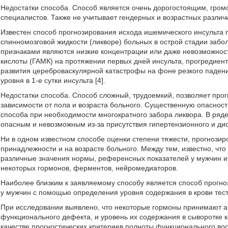
Недостатки способа. Способ является очень дорогостоящим, гро
специалистов. Также не учитывает гендерных и возрастных различ
Известен способ прогнозирования исхода ишемического инсульта
спинномозговой жидкости (ликворе) больных в острой стадии заб
признаками являются низкие концентрации или даже невозможно
кислоты (ГАМК) на протяжении первых дней инсульта, прогредиент
развития цереброваскулярной катастрофы на фоне резкого падени
уровня в 1-е сутки инсульта [4].
Недостатки способа. Способ сложный, трудоемкий, позволяет прог
зависимости от пола и возраста больного. Существенную опаснос
способа при необходимости многократного забора ликвора. В ряд
опасным и невозможным из-за присутствия гипертензионного и ди
Ни в одном известном способе оценки степени тяжести, прогнози
принадлежности и на возрасте больного. Между тем, известно, чт
различные значения нормы, референсных показателей у мужчин и 
некоторых гормонов, ферментов, нейромедиаторов.
Наиболее близким к заявляемому способу является способ прогн
у мужчин с помощью определения уровня содержания в крови тесто
При исследовании выявлено, что некоторые гормоны принимают а
функционального дефекта, и уровень их содержания в сыворотке к
качестве прогностических критериев полноты функционального во