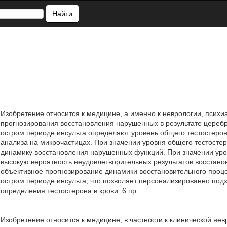
Найти
Изобретение относится к медицине, а именно к неврологии, психи
прогнозирования восстановления нарушенных в результате церебр
остром периоде инсульта определяют уровень общего тестостер
анализа на микрочастицах. При значении уровня общего тестостер
динамику восстановления нарушенных функций. При значении уро
высокую вероятность неудовлетворительных результатов восстан
объективное прогнозирование динамики восстановительного проц
остром периоде инсульта, что позволяет персонализированно подхо
определения тестостерона в крови. 6 пр.
Изобретение относится к медицине, в частности к клинической нев