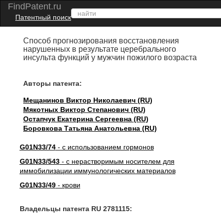
FindPatent.ru
Патентный поиск
Способ прогнозирования восстановления
нарушенных в результате церебрального
инсульта функций у мужчин пожилого возраста
Авторы патента:
Мещанинов Виктор Николаевич (RU)
Мякотных Виктор Степанович (RU)
Остапчук Екатерина Сергеевна (RU)
Боровкова Татьяна Анатольевна (RU)
G01N33/74
- с использованием гормонов
G01N33/543
- с нерастворимым носителем для
иммобилизации иммунологических материалов
G01N33/49
- крови
Владельцы патента RU 2781115: