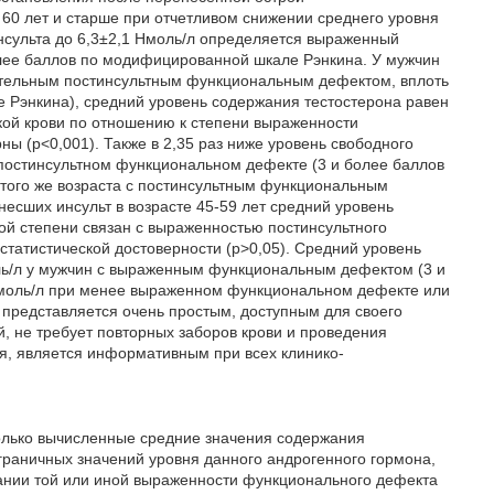
 60 лет и старше при отчетливом снижении среднего уровня
нсульта до 6,3±2,1 Нмоль/л определяется выраженный
лее баллов по модифицированной шкале Рэнкина. У мужчин
чительным постинсультным функциональным дефектом, вплоть
ле Рэнкина), средний уровень содержания тестостерона равен
ской крови по отношению к степени выраженности
ы (р<0,001). Также в 2,35 раз ниже уровень свободного
 постинсультном функциональном дефекте (3 и более баллов
 того же возраста с постинсультным функциональным
несших инсульт в возрасте 45-59 лет средний уровень
ой степени связан с выраженностью постинсультного
статистической достоверности (р>0,05). Средний уровень
оль/л у мужчин с выраженным функциональным дефектом (3 и
Нмоль/л при менее выраженном функциональном дефекте или
б представляется очень простым, доступным для своего
 не требует повторных заборов крови и проведения
я, является информативным при всех клинико-
только вычисленные средние значения содержания
граничных значений уровня данного андрогенного гормона,
вании той или иной выраженности функционального дефекта