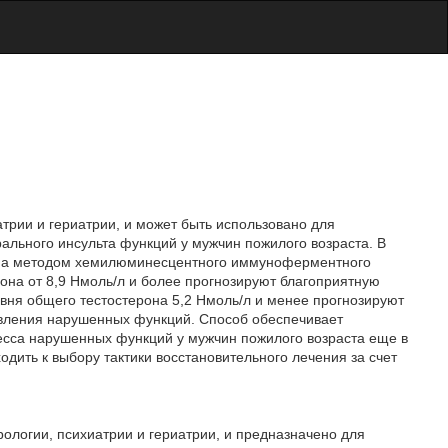
атрии и гериатрии, и может быть использовано для
ального инсульта функций у мужчин пожилого возраста. В
она методом хемилюминесцентного иммуноферментного
она от 8,9 Нмоль/л и более прогнозируют благоприятную
вня общего тестостерона 5,2 Нмоль/л и менее прогнозируют
овления нарушенных функций. Способ обеспечивает
есса нарушенных функций у мужчин пожилого возраста еще в
дить к выбору тактики восстановительного лечения за счет
рологии, психиатрии и гериатрии, и предназначено для