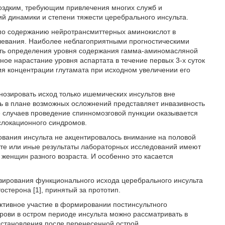
моздким, требующим привлечения многих служб и
ий динамики и степени тяжести церебрального инсульта.
 по содержанию нейротрансмиттерных аминокислот в
олевания. Наиболее неблагоприятными прогностическими
сть определения уровня содержания гамма-аминомасляной
ное нарастание уровня аспартата в течение первых 3-х суток
я концентрации глутамата при исходном увеличении его
нозировать исход только ишемических инсультов вне
ть в плане возможных осложнений представляет инвазивность
е случаев проведение спинномозговой пункции оказывается
слокационного синдромов.
рования инсульта не акцентировалось внимание на половой
о те или иные результаты лабораторных исследований имеют
женщин разного возраста. И особенно это касается
озирования функционального исхода церебрального инсульта
стерона [1], принятый за прототип.
ктивное участие в формировании постинсультного
рови в остром периоде инсульта можно рассматривать в
сстановления после перенесенной острой