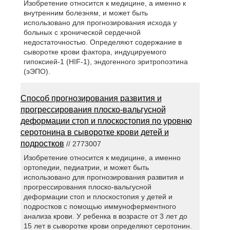
Изобретение относится к медицине, а именно к
внутренним болезням, и может быть
использовано для прогнозирования исхода у
больных с хронической сердечной
недостаточностью. Определяют содержание в
сыворотке крови фактора, индуцируемого
гипоксией-1 (HIF-1), эндогенного эритропоэтина
(эЭПО).
Способ прогнозирования развития и
прогрессирования плоско-вальгусной
деформации стоп и плоскостопия по уровню
серотонина в сыворотке крови детей и
подростков
// 2773007
Изобретение относится к медицине, а именно
ортопедии, педиатрии, и может быть
использовано для прогнозирования развития и
прогрессирования плоско-вальгусной
деформации стоп и плоскостопия у детей и
подростков с помощью иммуноферментного
анализа крови. У ребенка в возрасте от 3 лет до
15 лет в сыворотке крови определяют серотонин.