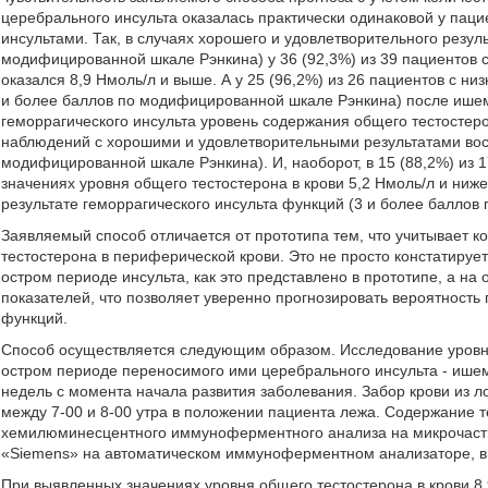
церебрального инсульта оказалась практически одинаковой у паци
инсультами. Так, в случаях хорошего и удовлетворительного резу
модифицированной шкале Рэнкина) у 36 (92,3%) из 39 пациентов 
оказался 8,9 Нмоль/л и выше. А у 25 (96,2%) из 26 пациентов с н
и более баллов по модифицированной шкале Рэнкина) после ишемич
геморрагического инсульта уровень содержания общего тестостерон
наблюдений с хорошими и удовлетворительными результатами вос
модифицированной шкале Рэнкина). И, наоборот, в 15 (88,2%) из 
значениях уровня общего тестостерона в крови 5,2 Нмоль/л и ниж
результате геморрагического инсульта функций (3 и более балло
Заявляемый способ отличается от прототипа тем, что учитывает к
тестостерона в периферической крови. Это не просто констатируе
остром периоде инсульта, как это представлено в прототипе, а н
показателей, что позволяет уверенно прогнозировать вероятность
функций.
Способ осуществляется следующим образом. Исследование уровня
остром периоде переносимого ими церебрального инсульта - ишеми
недель с момента начала развития заболевания. Забор крови из л
между 7-00 и 8-00 утра в положении пациента лежа. Содержание 
хемилюминесцентного иммуноферментного анализа на микрочаст
«Siemens» на автоматическом иммуноферментном анализаторе, в
При выявленных значениях уровня общего тестостерона в крови 8