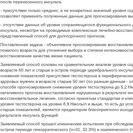
после перенесенного инсульта.
- присутствие только средних, а не конкретных значений уровня 
позволяет применять полученные данные для прогнозирования в
- отсутствие данных об уровне сохраняющегося функционального 
инсульта, несмотря на проводимые комплексные лечебно-восстано
представленный способ для долгосрочного прогноза.
Поставленная задача - объективное прогнозирование восстановле
пожилого возраста для уточнения выбора и степени интенсивнос
восстановление качества жизни пациента.
Заявляемый способ основан на сравнительном анализе уровня сод
возрасте 60 лет и старше в остром периоде церебрального инсуль
снижение показателей присутствия тестостерона в периферическо
здоровых мужчин в возрасте старше 50 лет (по разным данным - от 
способе прогнозирования снижение уровня тестостерона до 5,2 Нм
негативного прогноза восстановления нарушенных в результате и
восстановительное лечение, согласно принятым стандартам и кл
уровня тестостерона на уровне 8,9 Нмоль/л и выше, то есть до ус
старше показателей, является предиктором благоприятного исход
результате инсульта функций.
Заявляемый способ прошел клинические испытания при обследовани
остром периоде геморрагического (n=31; 32,3%) и ишемического (n