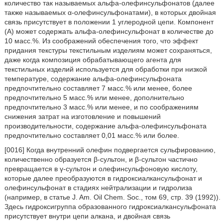
количество так называемых альфа-олефинсульфонатов (далее
также называемых α-олефинсульфонатами), в которых двойная
связь присутствует в положении 1 углеродной цепи. Компонент
(А) может содержать альфа-олефинсульфонат в количестве до
10 масс.%. Из соображений обеспечения того, что эффект
придания текстуры текстильным изделиям может сохраняться,
даже когда композиция обрабатывающего агента для
текстильных изделий используется для обработки при низкой
температуре, содержание альфа-олефинсульфоната
предпочтительно составляет 7 масс.% или менее, более
предпочтительно 5 масс.% или менее, дополнительно
предпочтительно 3 масс.% или менее, и по соображениям
снижения затрат на изготовление и повышений
производительности, содержание альфа-олефинсульфоната
предпочтительно составляет 0,01 масс.% или более.
[0016] Когда внутренний олефин подвергается сульфированию,
количественно образуется β-сультон, и β-сультон частично
превращается в γ-сультон и олефинсульфоновую кислоту,
которые далее преобразуются в гидроксиалкансульфонат и
олефинсульфонат в стадиях нейтрализации и гидролиза
(например, в статье J. Am. Oil Chem. Soc., том 69, стр. 39 (1992)).
Здесь гидроксигруппа образованного гидроксиалкансульфоната
присутствует внутри цепи алкана, и двойная связь