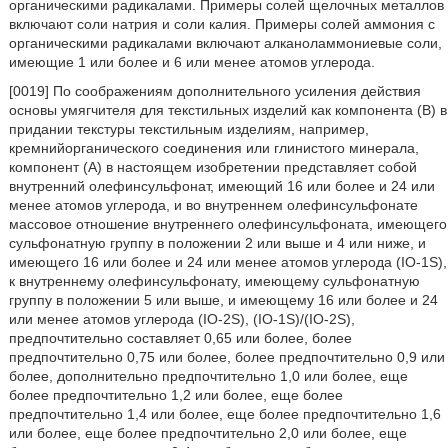
органическими радикалами. Примеры солей щелочных металлов
включают соли натрия и соли калия. Примеры солей аммония с
органическими радикалами включают алканоламмониевые соли,
имеющие 1 или более и 6 или менее атомов углерода.
[0019] По соображениям дополнительного усиления действия
основы умягчителя для текстильных изделий как компонента (В) в
придании текстуры текстильным изделиям, например,
кремнийорганического соединения или глинистого минерала,
компонент (А) в настоящем изобретении представляет собой
внутренний олефинсульфонат, имеющий 16 или более и 24 или
менее атомов углерода, и во внутреннем олефинсульфонате
массовое отношение внутреннего олефинсульфоната, имеющего
сульфонатную группу в положении 2 или выше и 4 или ниже, и
имеющего 16 или более и 24 или менее атомов углерода (IO-1S),
к внутреннему олефинсульфонату, имеющему сульфонатную
группу в положении 5 или выше, и имеющему 16 или более и 24
или менее атомов углерода (IO-2S), (IO-1S)/(IO-2S),
предпочтительно составляет 0,65 или более, более
предпочтительно 0,75 или более, более предпочтительно 0,9 или
более, дополнительно предпочтительно 1,0 или более, еще
более предпочтительно 1,2 или более, еще более
предпочтительно 1,4 или более, еще более предпочтительно 1,6
или более, еще более предпочтительно 2,0 или более, еще