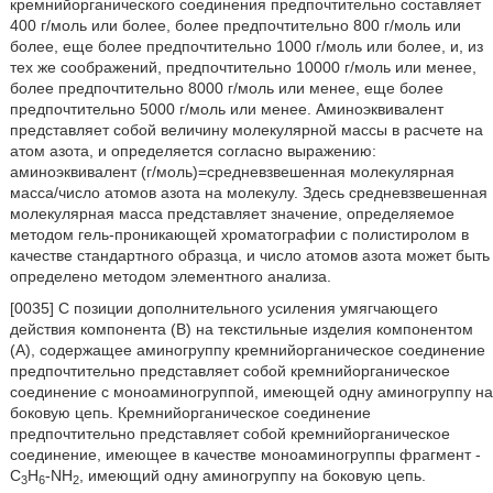
кремнийорганического соединения предпочтительно составляет
400 г/моль или более, более предпочтительно 800 г/моль или
более, еще более предпочтительно 1000 г/моль или более, и, из
тех же соображений, предпочтительно 10000 г/моль или менее,
более предпочтительно 8000 г/моль или менее, еще более
предпочтительно 5000 г/моль или менее. Аминоэквивалент
представляет собой величину молекулярной массы в расчете на
атом азота, и определяется согласно выражению:
аминоэквивалент (г/моль)=средневзвешенная молекулярная
масса/число атомов азота на молекулу. Здесь средневзвешенная
молекулярная масса представляет значение, определяемое
методом гель-проникающей хроматографии с полистиролом в
качестве стандартного образца, и число атомов азота может быть
определено методом элементного анализа.
[0035] С позиции дополнительного усиления умягчающего
действия компонента (В) на текстильные изделия компонентом
(А), содержащее аминогруппу кремнийорганическое соединение
предпочтительно представляет собой кремнийорганическое
соединение с моноаминогруппой, имеющей одну аминогруппу на
боковую цепь. Кремнийорганическое соединение
предпочтительно представляет собой кремнийорганическое
соединение, имеющее в качестве моноаминогруппы фрагмент -
C
H
-NH
, имеющий одну аминогруппу на боковую цепь.
3
6
2