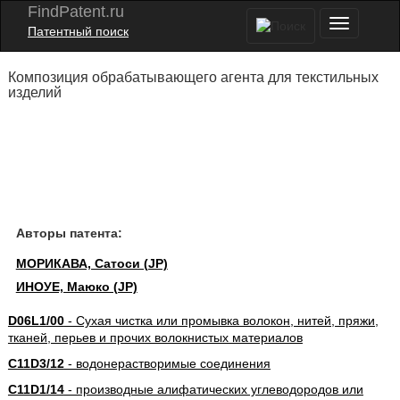
FindPatent.ru
Патентный поиск
Композиция обрабатывающего агента для текстильных
изделий
Авторы патента:
МОРИКАВА, Сатоси (JP)
ИНОУЕ, Маюко (JP)
D06L1/00
- Сухая чистка или промывка волокон, нитей, пряжи,
тканей, перьев и прочих волокнистых материалов
C11D3/12
- водонерастворимые соединения
C11D1/14
- производные алифатических углеводородов или