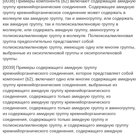
[0038] Примеры компонента (b2) включают содержащие амидную
группу кремнийорганические соединения. Содержащее амидную
группу кремнийорганическое соединение может содержать в
молекуле как амидную группу, так и аминогруппу, или содержать
как амидную группу, так и полиоксиалкиленовую группу в
молекуле, или содержать амидную группу, аминогруппу и
полиоксиалкиленовую группу в молекуле. Полиоксиалкиленовая
группа предпочтительно представляет собой
полиоксиалкиленовую группу, имеющую одну или многие группы,
выбранные из оксиэтиленовой группы и оксипропиленовой
группы.
[0039] Примеры содержащего амидную группу
кремнийорганического соединения, которое представляет собой
компонент (b2), включают одно или многие содержащие амидную
группу кремнийорганические соединения, выбранные из
содержащего амидную группу кремнийорганического
соединения, содержащего только амидную группу, из
содержащего амидную группу кремнийорганического
соединения, содержащего только амидную группу и аминогруппу,
из содержащего амидную группу кремнийорганического
соединения, содержащего только амидную группу и
полиоксиалкиленовую группу, и содержащего амидную группу
кремнийорганического соединения, содержащего амидную