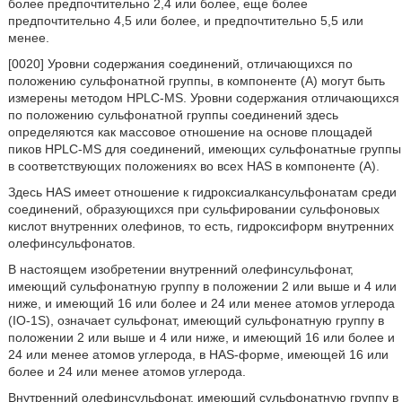
более предпочтительно 2,4 или более, еще более
предпочтительно 4,5 или более, и предпочтительно 5,5 или
менее.
[0020] Уровни содержания соединений, отличающихся по
положению сульфонатной группы, в компоненте (А) могут быть
измерены методом HPLC-MS. Уровни содержания отличающихся
по положению сульфонатной группы соединений здесь
определяются как массовое отношение на основе площадей
пиков HPLC-MS для соединений, имеющих сульфонатные группы
в соответствующих положениях во всех HAS в компоненте (А).
Здесь HAS имеет отношение к гидроксиалкансульфонатам среди
соединений, образующихся при сульфировании сульфоновых
кислот внутренних олефинов, то есть, гидроксиформ внутренних
олефинсульфонатов.
В настоящем изобретении внутренний олефинсульфонат,
имеющий сульфонатную группу в положении 2 или выше и 4 или
ниже, и имеющий 16 или более и 24 или менее атомов углерода
(IO-1S), означает сульфонат, имеющий сульфонатную группу в
положении 2 или выше и 4 или ниже, и имеющий 16 или более и
24 или менее атомов углерода, в HAS-форме, имеющей 16 или
более и 24 или менее атомов углерода.
Внутренний олефинсульфонат, имеющий сульфонатную группу в