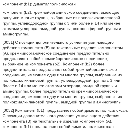
компонент (b1): диметилполисилоксан
компонент (b2): кремнийорганическое соединение, имеющее
одну или многие группы, выбранные из полиоксиалкиленовой
группы, углеводородной группы с 3 или более и 14 или менее
атомами углерода, амидной группы, сложноэфирной группы и
аминогруппы.
[0031] С позиции дополнительного усиления умягчающего
действия компонента (В) на текстильные изделия компонентом
(А), кремнийорганическое соединение предпочтительно
представляет собой кремнийорганическое соединение,
выбранное из компонента (b2). Компонент (b2) более
предпочтительно представляет собой кремнийорганическое
соединение, имеющее одну или многие группы, выбранные из
полиоксиалкиленовой группы, углеводородной группы с 3 или
более и 14 или менее атомами углерода, амидной группы и
аминогруппы, более предпочтительно кремнийорганическое
соединение, имеющее одну или многие группы, выбранные из
полиоксиалкиленовой группы, амидной группы и аминогруппы.
[0032] Компонент (b1) представляет собой диметилполисилоксан.
С позиции дополнительного усиления умягчающего действия
компонента (В) на текстильные изделия компонентом (А),
компонент (b1) представляет собой диметилполисилоксан,