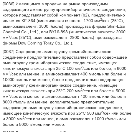
[0036] Имеющимся в продаже на рынке производным
содержащего аминогруппу кремнийорганического соединения,
которое представляет собой компонент (b2), предпочтительно
2
является KF-864 (кинетическая вязкость: 1700 мм
/сек (25°C),
аминоэквивалент: 3800 г/моль) производства фирмы Shin-Etsu
Chemical Co., Ltd.), или BY16-898 (кинетическая вязкость: 2000
2
мм
/сек (25°C), аминоэквивалент: 2900 г/моль) производства
фирмы Dow Corning Toray Co., Ltd.).
[0037] Содержащее аминогруппу кремнийорганическое
соединение предпочтительно представляет собой содержащее
аминогруппу кремнийорганическое соединение, имеющее
2
кинетическую вязкость при 25°С 100 мм
/сек или более, и 8000
2
мм
/сек или менее, и аминоэквивалент 400 г/моль или более и
10000 г/моль или менее, более предпочтительно содержащее
аминогруппу кремнийорганическое соединение, имеющее
2
кинетическую вязкость при 25°С 200 мм
/сек или более и 5000
2
мм
/сек или менее, и аминоэквивалент 400 г/моль или более и
8000 г/моль или менее, дополнительно предпочтительно
содержащее аминогруппу кремнийорганическое соединение,
2
имеющее кинетическую вязкость при 25°С 500 мм
/сек или более
2
и 3000 мм
/сек или менее, и аминоэквивалент 1000 г/моль или
более и 5000 г/моль или менее.