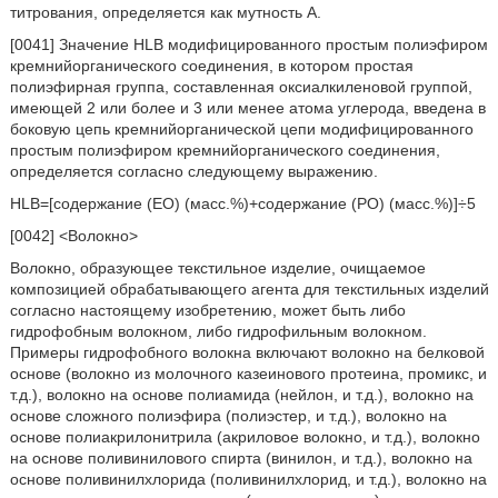
титрования, определяется как мутность А.
[0041] Значение HLB модифицированного простым полиэфиром
кремнийорганического соединения, в котором простая
полиэфирная группа, составленная оксиалкиленовой группой,
имеющей 2 или более и 3 или менее атома углерода, введена в
боковую цепь кремнийорганической цепи модифицированного
простым полиэфиром кремнийорганического соединения,
определяется согласно следующему выражению.
HLB=[содержание (ЕО) (масс.%)+содержание (РО) (масс.%)]÷5
[0042] <Волокно>
Волокно, образующее текстильное изделие, очищаемое
композицией обрабатывающего агента для текстильных изделий
согласно настоящему изобретению, может быть либо
гидрофобным волокном, либо гидрофильным волокном.
Примеры гидрофобного волокна включают волокно на белковой
основе (волокно из молочного казеинового протеина, промикс, и
т.д.), волокно на основе полиамида (нейлон, и т.д.), волокно на
основе сложного полиэфира (полиэстер, и т.д.), волокно на
основе полиакрилонитрила (акриловое волокно, и т.д.), волокно
на основе поливинилового спирта (винилон, и т.д.), волокно на
основе поливинилхлорида (поливинилхлорид, и т.д.), волокно на