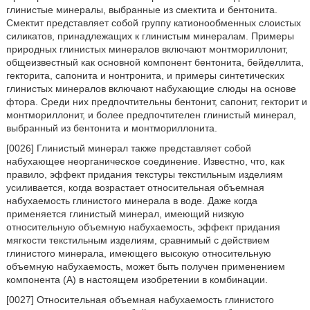
глинистые минералы, выбранные из смектита и бентонита.
Смектит представляет собой группу катионообменных слоистых
силикатов, принадлежащих к глинистым минералам. Примеры
природных глинистых минералов включают монтмориллонит,
общеизвестный как основной компонент бентонита, бейделлита,
гекторита, сапонита и нонтронита, и примеры синтетических
глинистых минералов включают набухающие слюды на основе
фтора. Среди них предпочтительны бентонит, сапонит, гекторит и
монтмориллонит, и более предпочтителен глинистый минерал,
выбранный из бентонита и монтмориллонита.
[0026] Глинистый минерал также представляет собой
набухающее неорганическое соединение. Известно, что, как
правило, эффект придания текстуры текстильным изделиям
усиливается, когда возрастает относительная объемная
набухаемость глинистого минерала в воде. Даже когда
применяется глинистый минерал, имеющий низкую
относительную объемную набухаемость, эффект придания
мягкости текстильным изделиям, сравнимый с действием
глинистого минерала, имеющего высокую относительную
объемную набухаемость, может быть получен применением
компонента (А) в настоящем изобретении в комбинации.
[0027] Относительная объемная набухаемость глинистого