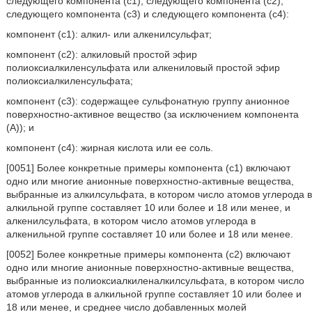
следующего компонента (с1), следующего компонента (с2),
следующего компонента (с3) и следующего компонента (с4):
компонент (с1): алкил- или алкенилсульфат;
компонент (с2): алкиловый простой эфир
полиоксиалкиленсульфата или алкениловый простой эфир
полиоксиалкиленсульфата;
компонент (с3): содержащее сульфонатную группу анионное
поверхностно-активное вещество (за исключением компонента
(А)); и
компонент (с4): жирная кислота или ее соль.
[0051] Более конкретные примеры компонента (с1) включают
одно или многие анионные поверхностно-активные вещества,
выбранные из алкилсульфата, в котором число атомов углерода в
алкильной группе составляет 10 или более и 18 или менее, и
алкенилсульфата, в котором число атомов углерода в
алкенильной группе составляет 10 или более и 18 или менее.
[0052] Более конкретные примеры компонента (с2) включают
одно или многие анионные поверхностно-активные вещества,
выбранные из полиоксиалкиленалкилсульфата, в котором число
атомов углерода в алкильной группе составляет 10 или более и
18 или менее, и среднее число добавленных молей