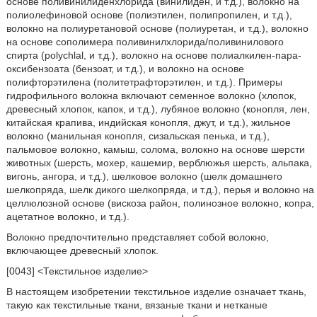
основе поливинилиденхлорида (винилиден, и т.д.), волокно на
полиолефиновой основе (полиэтилен, полипропилен, и т.д.),
волокно на полиуретановой основе (полиуретан, и т.д.), волокно
на основе сополимера поливинилхлорида/поливинилового
спирта (polychlal, и т.д.), волокно на основе полиалкилен-пара-
оксибензоата (бензоат, и т.д.), и волокно на основе
полифторэтилена (политетрафторэтилен, и т.д.). Примеры
гидрофильного волокна включают семенное волокно (хлопок,
древесный хлопок, капок, и т.д.), лубяное волокно (конопля, лен,
китайская крапива, индийская конопля, джут, и т.д.), жильное
волокно (манильная конопля, сизальская пенька, и т.д.),
пальмовое волокно, камыш, солома, волокно на основе шерсти
животных (шерсть, мохер, кашемир, верблюжья шерсть, альпака,
вигонь, ангора, и т.д.), шелковое волокно (шелк домашнего
шелкопряда, шелк дикого шелкопряда, и т.д.), перья и волокно на
целлюлозной основе (вискоза район, полинозное волокно, копра,
ацетатное волокно, и т.д.).
Волокно предпочтительно представляет собой волокно,
включающее древесный хлопок.
[0043] <Текстильное изделие>
В настоящем изобретении текстильное изделие означает ткань,
такую как текстильные ткани, вязаные ткани и нетканые