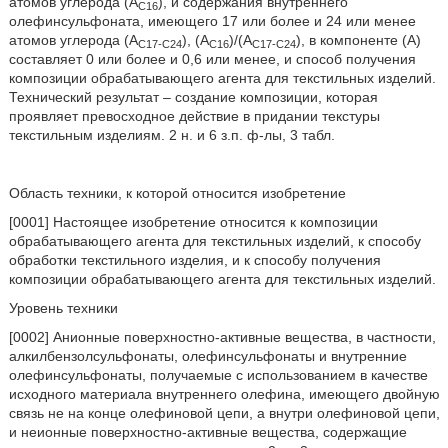
атомов углерода (А
), и содержания внутреннего
С16
олефинсульфоната, имеющего 17 или более и 24 или менее
атомов углерода (А
), (А
)/(А
), в компоненте (А)
С17-С24
С16
С17-С24
составляет 0 или более и 0,6 или менее, и способ получения
композиции обрабатывающего агента для текстильных изделий.
Технический результат – создание композиции, которая
проявляет превосходное действие в придании текстуры
текстильным изделиям. 2 н. и 6 з.п. ф-лы, 3 табл.
Область техники, к которой относится изобретение
[0001] Настоящее изобретение относится к композиции
обрабатывающего агента для текстильных изделий, к способу
обработки текстильного изделия, и к способу получения
композиции обрабатывающего агента для текстильных изделий.
Уровень техники
[0002] Анионные поверхностно-активные вещества, в частности,
алкилбензолсульфонаты, олефинсульфонаты и внутренние
олефинсульфонаты, получаемые с использованием в качестве
исходного материала внутреннего олефина, имеющего двойную
связь не на конце олефиновой цепи, а внутри олефиновой цепи,
и неионные поверхностно-активные вещества, содержащие