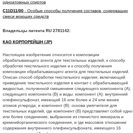
одноатомных спиртов
C11D11/00
- Особые способы получения составов, содержащих
смеси моющих средств
Владельцы патента RU 2781142:
КАО КОРПОРЕЙШН (JP)
Настоящее изобретение относится к композиции
обрабатывающего агента для текстильных изделий, к способу
обработки текстильного изделия и к способу получения
композиции обрабатывающего агента для текстильных изделий.
Описан способ обработки текстильного изделия, включающий
приведение текстильного изделия в контакт с обрабатывающей
жидкостью, полученной смешением следующего компонента (А),
следующего компонента (В) и воды: компонент (А): внутренний
олефинсульфонат, имеющий 16 или более и 24 или менее
атомов углерода; и компонент (В): основа умягчителя для
текстильных изделий, где компонент (В) представляет собой одно
или более соединение, выбранное из глинистого минерала и
кремнийорганического соединения, и где массовое отношение
содержания внутреннего олефинсульфоната, имеющего 16