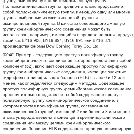
группу, аминогруппу и полиоксиалкиленовую группу.
Полиоксиалкиленовая группа предпочтительно представляет
собой полиоксиалкиленовую группу, имеющую одну или многие
группы, выбранные из оксиэтиленовой группы и
оксипропиленовой группы. В качестве содержащего амидную
группу кремнийорганического соединения может быть
использован, например, имеющийся в продаже на рынке продукт,
такой как BY16-906, BY16-894, BY16-891 или BY16-878
производства фирмы Dow Corning Toray Co., Ltd.
[0040] Примеры содержащего простую полиэфирную группу
кремнийорганического соединения, которое представляет собой
компонент (b2), включают содержащие простую полиэфирную
группу кремнийорганические соединения, имеющие значение
гидрофильно-липофильного баланса (HLB) свыше 0 и 12 или
менее, как определяется следующим методом. Содержащее
простую полиэфирную группу кремнийорганическое соединение
предпочтительно представляет собой содержащее простую
полиэфирную группу кремнийорганическое соединение, в
котором простая полиэфирная группа, составленная
оксиалкиленовой группой, имеющей 2 или более и 3 или менее
атома углерода, введена в конец цепи кремнийорганического
соединения или между цепями кремнийорганического
соединения. Значение HLB содержащего простую полиэфирную