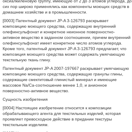
оксиалкиленовую группу, имеющую от 2 до 3 атомов углерода, до
сих пор широко применялись как компоненты моющих средств в
домашнем хозяйстве и в промышленности.
[0003] Патентный документ JP-A 3-126793 раскрывает
композицию моющего средства, содержащую внутренний
олефинсульфонат и конкретное неионное поверхностно-
активное вещество в заданном соотношении, причем внутренний
олефинсульфонат имеет конкретное число атомов углерода.
Кроме того, патентный документ JP-A 3-126793 предлагает, что
композиция моющего средства может содержать умягчающую
текстильную ткань глину.
Патентный документ JP-A 2007-197667 раскрывает умягчающую
композицию моющего средства, содержащую гранулы глины,
содержащие смектитовый глинистый минерал и имеющие
массовое Na/Са-соотношение менее 1,0, и анионное
поверхностно-активное вещество.
Сущность изобретения
[0004] Настоящее изобретение относится к композиции
обрабатывающего агента для текстильных изделий, которая
проявляет превосходное действие в придании текстуры
текстильным изделиям.