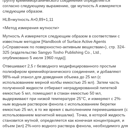
группу кремнийорганического соединения определяется
согласно следующему выражению, где мутность А измеряется
следующим образом.
HLB=мутность А×0,89+1,11
<Метод измерения мутности>
Мутность А измеряется следующим образом в соответствии с
известным методом [Handbook of Surface Active Agents
(«Справочник по поверхностно-активным веществам»), стр. 324-
325 (издательство Sangyo Tosho Publishing Co., Ltd.,
опубликовано 5 июля 1960 года)].
Отвешивают 2,5 г безводного модифицированного простым
полиэфиром кремнийорганического соединения, и добавляют
98%-ный этанол для доведения объема до 25 мл (с
использованием мерной колбы емкостью 25 мл). Затем часть
полученной жидкости отбирают неградуированной пипеткой
емкостью 5 мл, помещают в стакан емкостью 50 мл,
выдерживают при низкой температуре 25°С, и измеряют с 2%-
ным водным раствором фенола с использованием бюретки
емкостью 25 мл, в то же время с выполнением перемешивания (с
использованием магнитной мешалки). Точка, в которой жидкость
становится мутной, определяется как конечная концентрация, и
объем (мл) 2%-ного водного раствора фенола, необходимого для