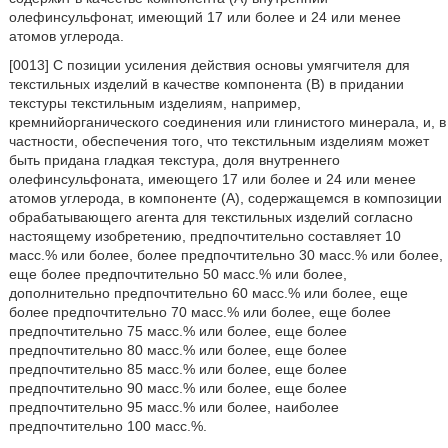
олефинсульфонат, имеющий 17 или более и 24 или менее
атомов углерода.
[0013] С позиции усиления действия основы умягчителя для
текстильных изделий в качестве компонента (В) в придании
текстуры текстильным изделиям, например,
кремнийорганического соединения или глинистого минерала, и, в
частности, обеспечения того, что текстильным изделиям может
быть придана гладкая текстура, доля внутреннего
олефинсульфоната, имеющего 17 или более и 24 или менее
атомов углерода, в компоненте (А), содержащемся в композиции
обрабатывающего агента для текстильных изделий согласно
настоящему изобретению, предпочтительно составляет 10
масс.% или более, более предпочтительно 30 масс.% или более,
еще более предпочтительно 50 масс.% или более,
дополнительно предпочтительно 60 масс.% или более, еще
более предпочтительно 70 масс.% или более, еще более
предпочтительно 75 масс.% или более, еще более
предпочтительно 80 масс.% или более, еще более
предпочтительно 85 масс.% или более, еще более
предпочтительно 90 масс.% или более, еще более
предпочтительно 95 масс.% или более, наиболее
предпочтительно 100 масс.%.