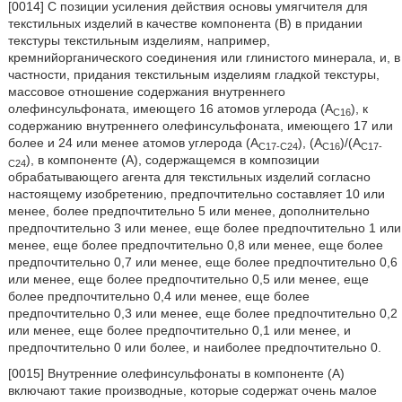
[0014] С позиции усиления действия основы умягчителя для
текстильных изделий в качестве компонента (В) в придании
текстуры текстильным изделиям, например,
кремнийорганического соединения или глинистого минерала, и, в
частности, придания текстильным изделиям гладкой текстуры,
массовое отношение содержания внутреннего
олефинсульфоната, имеющего 16 атомов углерода (А
), к
С16
содержанию внутреннего олефинсульфоната, имеющего 17 или
более и 24 или менее атомов углерода (А
), (А
)/(А
С17-С24
С16
С17-
), в компоненте (А), содержащемся в композиции
С24
обрабатывающего агента для текстильных изделий согласно
настоящему изобретению, предпочтительно составляет 10 или
менее, более предпочтительно 5 или менее, дополнительно
предпочтительно 3 или менее, еще более предпочтительно 1 или
менее, еще более предпочтительно 0,8 или менее, еще более
предпочтительно 0,7 или менее, еще более предпочтительно 0,6
или менее, еще более предпочтительно 0,5 или менее, еще
более предпочтительно 0,4 или менее, еще более
предпочтительно 0,3 или менее, еще более предпочтительно 0,2
или менее, еще более предпочтительно 0,1 или менее, и
предпочтительно 0 или более, и наиболее предпочтительно 0.
[0015] Внутренние олефинсульфонаты в компоненте (А)
включают такие производные, которые содержат очень малое