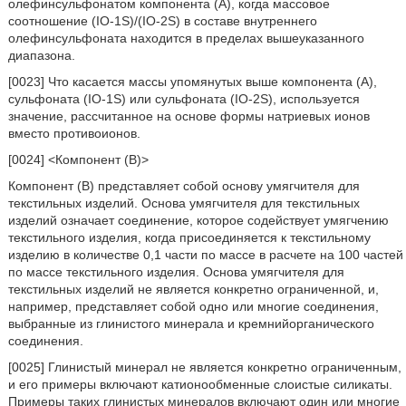
олефинсульфонатом компонента (А), когда массовое
соотношение (IO-1S)/(IO-2S) в составе внутреннего
олефинсульфоната находится в пределах вышеуказанного
диапазона.
[0023] Что касается массы упомянутых выше компонента (А),
сульфоната (IO-1S) или сульфоната (IO-2S), используется
значение, рассчитанное на основе формы натриевых ионов
вместо противоионов.
[0024] <Компонент (В)>
Компонент (В) представляет собой основу умягчителя для
текстильных изделий. Основа умягчителя для текстильных
изделий означает соединение, которое содействует умягчению
текстильного изделия, когда присоединяется к текстильному
изделию в количестве 0,1 части по массе в расчете на 100 частей
по массе текстильного изделия. Основа умягчителя для
текстильных изделий не является конкретно ограниченной, и,
например, представляет собой одно или многие соединения,
выбранные из глинистого минерала и кремнийорганического
соединения.
[0025] Глинистый минерал не является конкретно ограниченным,
и его примеры включают катионообменные слоистые силикаты.
Примеры таких глинистых минералов включают один или многие