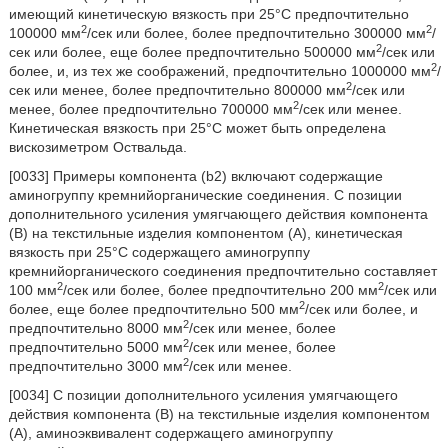
имеющий кинетическую вязкость при 25°С предпочтительно
2
2
100000 мм
/сек или более, более предпочтительно 300000 мм
/
2
сек или более, еще более предпочтительно 500000 мм
/сек или
2
более, и, из тех же соображений, предпочтительно 1000000 мм
/
2
сек или менее, более предпочтительно 800000 мм
/сек или
2
менее, более предпочтительно 700000 мм
/сек или менее.
Кинетическая вязкость при 25°С может быть определена
вискозиметром Оствальда.
[0033] Примеры компонента (b2) включают содержащие
аминогруппу кремнийорганические соединения. С позиции
дополнительного усиления умягчающего действия компонента
(В) на текстильные изделия компонентом (А), кинетическая
вязкость при 25°С содержащего аминогруппу
кремнийорганического соединения предпочтительно составляет
2
2
100 мм
/сек или более, более предпочтительно 200 мм
/сек или
2
более, еще более предпочтительно 500 мм
/сек или более, и
2
предпочтительно 8000 мм
/сек или менее, более
2
предпочтительно 5000 мм
/сек или менее, более
2
предпочтительно 3000 мм
/сек или менее.
[0034] С позиции дополнительного усиления умягчающего
действия компонента (В) на текстильные изделия компонентом
(А), аминоэквивалент содержащего аминогруппу