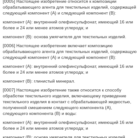
[0005] Настоящее изобретение относится к композиции
обрабатывающего агента для текстильных изделий, содержащей
следующий компонент (А) и следующий компонент (В):
компонент (А): внутренний олефинсульфонат, имеющий 16 или
более и 24 или менее атомов углерода; и
компонент (В): основа умягчителя для текстильных изделий.
[0006] Настоящее изобретение включает композицию
обрабатывающего агента для текстильных изделий, содержащую
следующий компонент (А) и следующий компонент (В):
компонент (А): внутренний олефинсульфонат, имеющий 16 или
более и 24 или менее атомов углерода; и
компонент (В): глинистый минерал.
[0007] Настоящее изобретение также относится к способу
обработки текстильного изделия, включающему приведение
текстильного изделия в контакт с обрабатывающей жидкостью,
полученной смешением следующего компонента (А),
следующего компонента (В) и воды:
компонент (А): внутренний олефинсульфонат, имеющий 16 или
более и 24 или менее атомов углерода; и
компонент (В): основа умягчителя для текстильных изделий.