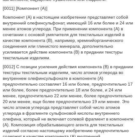
[0011] [Компонент (А)]
Компонент (А) в настоящем изобретении представляет собой
внутренний олефинсульфонат, имеющий 16 или более и 24 или
менее атомов углерода. При применении компонента (А) в
сочетании с основой умягчителя для текстильных изделий в
качестве компонента (В), например, кремнийорганического
соединения или глинистого минерала, дополнительно
усиливается действие компонента (В) в придании текстуры
текстильным изделиям.
[0012] С позиции усиления действия компонента (В) в придании
текстуры текстильным изделиям, число атомов углерода во
внутреннем олефинсульфонате в компоненте (А)
предпочтительно составляет 16 или более, предпочтительно 17
или более, более предпочтительно 18 или более, и 24 или
менее, предпочтительно 22 или менее, более предпочтительно
20 или менее, еще более предпочтительно 19 или менее. Это
число атомов углерода представляет собой число атомов
углерода в фрагменте сульфоновой кислоты внутреннего
олефина, который не включает солевой фрагмент в компоненте
(А). Композиция обрабатывающего агента для текстильных
изделий согласно настоящему изобретению предпочтительно
содержит в качестве компонента (А) внутренний