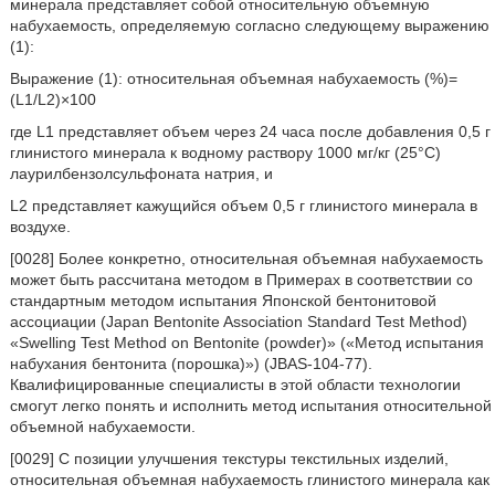
минерала представляет собой относительную объемную
набухаемость, определяемую согласно следующему выражению
(1):
Выражение (1): относительная объемная набухаемость (%)=
(L1/L2)×100
где L1 представляет объем через 24 часа после добавления 0,5 г
глинистого минерала к водному раствору 1000 мг/кг (25°С)
лаурилбензолсульфоната натрия, и
L2 представляет кажущийся объем 0,5 г глинистого минерала в
воздухе.
[0028] Более конкретно, относительная объемная набухаемость
может быть рассчитана методом в Примерах в соответствии со
стандартным методом испытания Японской бентонитовой
ассоциации (Japan Bentonite Association Standard Test Method)
«Swelling Test Method on Bentonite (powder)» («Метод испытания
набухания бентонита (порошка)») (JBAS-104-77).
Квалифицированные специалисты в этой области технологии
смогут легко понять и исполнить метод испытания относительной
объемной набухаемости.
[0029] С позиции улучшения текстуры текстильных изделий,
относительная объемная набухаемость глинистого минерала как