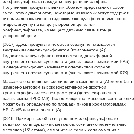
олефинсульфоната находится внутри цепи олефина.
Полученные продукты главным образом представляют собой
смеси этих сульфонатов, некоторые из каковых могут содержать
очень малое количество гидроксиалкансульфоната, имеющего
гидроксигруппу на конце углеродной цепи, или
олефинсульфоната, имеющего двойную связи в конце
углеродной цепи.
[0017] Здесь продукты и их смеси совокупно называются
внутренним олефинсульфонатом (компонентом (А)).
Гидроксиалкансульфонат называется гидроксиформой
внутреннего олефинсульфоната (здесь также называемой HAS),
и олефинсульфонат называется олефиновой формой
внутреннего олефинсульфоната (здесь также называемой IOS).
Массовое соотношение соединений в компонента (А) может быть
измерено методом высокоэффективной жидкостной
хроматографии-масс-спектрометрии (далее сокращенно
называемым HPLC-MS). Более конкретно, массовое соотношение
может быть определено по площади пиков в хроматограммах
HPLC-MS для компонента (А).
[0018] Примеры солей во внутреннем олефинсульфонате
включают соли щелочных металлов, соли щелочноземельных
металлов (1/2 атома), аммониевые соли и соли аммония с