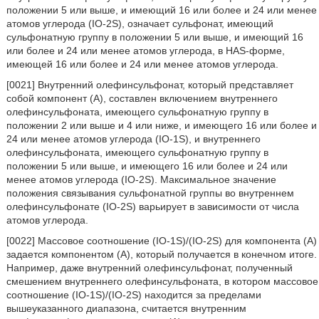
положении 5 или выше, и имеющий 16 или более и 24 или менее
атомов углерода (IO-2S), означает сульфонат, имеющий
сульфонатную группу в положении 5 или выше, и имеющий 16
или более и 24 или менее атомов углерода, в HAS-форме,
имеющей 16 или более и 24 или менее атомов углерода.
[0021] Внутренний олефинсульфонат, который представляет
собой компонент (А), составлен включением внутреннего
олефинсульфоната, имеющего сульфонатную группу в
положении 2 или выше и 4 или ниже, и имеющего 16 или более и
24 или менее атомов углерода (IO-1S), и внутреннего
олефинсульфоната, имеющего сульфонатную группу в
положении 5 или выше, и имеющего 16 или более и 24 или
менее атомов углерода (IO-2S). Максимальное значение
положения связывания сульфонатной группы во внутреннем
олефинсульфонате (IO-2S) варьирует в зависимости от числа
атомов углерода.
[0022] Массовое соотношение (IO-1S)/(IO-2S) для компонента (А)
задается компонентом (А), который получается в конечном итоге.
Например, даже внутренний олефинсульфонат, полученный
смешением внутреннего олефинсульфоната, в котором массовое
соотношение (IO-1S)/(IO-2S) находится за пределами
вышеуказанного диапазона, считается внутренним