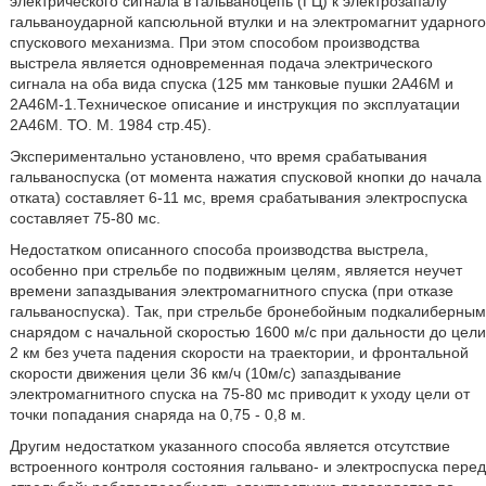
электрического сигнала в гальваноцепь (ГЦ) к электрозапалу
гальваноударной капсюльной втулки и на электромагнит ударного
спускового механизма. При этом способом производства
выстрела является одновременная подача электрического
сигнала на оба вида спуска (125 мм танковые пушки 2А46М и
2А46М-1.Техническое описание и инструкция по эксплуатации
2А46М. ТО. М. 1984 стр.45).
Экспериментально установлено, что время срабатывания
гальваноспуска (от момента нажатия спусковой кнопки до начала
отката) составляет 6-11 мс, время срабатывания электроспуска
составляет 75-80 мс.
Недостатком описанного способа производства выстрела,
особенно при стрельбе по подвижным целям, является неучет
времени запаздывания электромагнитного спуска (при отказе
гальваноспуска). Так, при стрельбе бронебойным подкалиберным
снарядом с начальной скоростью 1600 м/с при дальности до цели
2 км без учета падения скорости на траектории, и фронтальной
скорости движения цели 36 км/ч (10м/с) запаздывание
электромагнитного спуска на 75-80 мс приводит к уходу цели от
точки попадания снаряда на 0,75 - 0,8 м.
Другим недостатком указанного способа является отсутствие
встроенного контроля состояния гальвано- и электроспуска перед