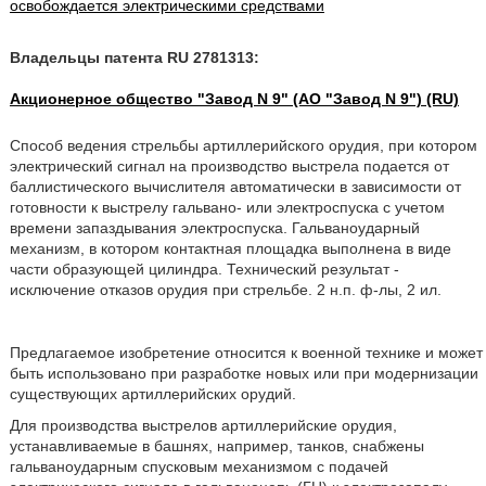
освобождается электрическими средствами
Владельцы патента RU 2781313:
Акционерное общество "Завод N 9" (АО "Завод N 9") (RU)
Способ ведения стрельбы артиллерийского орудия, при котором
электрический сигнал на производство выстрела подается от
баллистического вычислителя автоматически в зависимости от
готовности к выстрелу гальвано- или электроспуска с учетом
времени запаздывания электроспуска. Гальваноударный
механизм, в котором контактная площадка выполнена в виде
части образующей цилиндра. Технический результат -
исключение отказов орудия при стрельбе. 2 н.п. ф-лы, 2 ил.
Предлагаемое изобретение относится к военной технике и может
быть использовано при разработке новых или при модернизации
существующих артиллерийских орудий.
Для производства выстрелов артиллерийские орудия,
устанавливаемые в башнях, например, танков, снабжены
гальваноударным спусковым механизмом с подачей