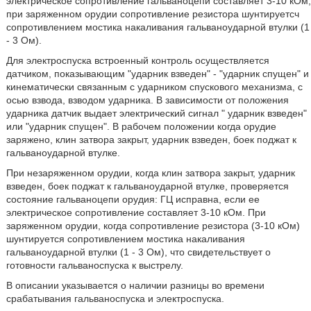
электрическое сопротивление гальваноцепи составляет 3-10 кОм;
при заряженном орудии сопротивление резистора шунтируетсч
сопротивлением мостика накаливания гальваноударной втулки (1
- 3 Ом).
Для электроспуска встроенный контроль осуществляется
датчиком, показывающим "ударник взведен" - "ударник спущен" и
кинематически связанным с ударником спускового механизма, с
осью взвода, взводом ударника. В зависимости от положения
ударника датчик выдает электрический сигнал " ударник взведен"
или "ударник спущен". В рабочем положении когда орудие
заряжено, клин затвора закрыт, ударник взведен, боек поджат к
гальваноударной втулке.
При незаряженном орудии, когда клин затвора закрыт, ударник
взведен, боек поджат к гальваноударной втулке, проверяется
состояние гальваноцепи орудия: ГЦ исправна, если ее
электрическое сопротивление составляет 3-10 кОм. При
заряженном орудии, когда сопротивление резистора (3-10 кОм)
шунтируется сопротивлением мостика накаливания
гальваноударной втулки (1 - 3 Ом), что свидетельствует о
готовности гальваноспуска к выстрелу.
В описании указывается о наличии разницы во времени
срабатывания гальваноспуска и электроспуска.