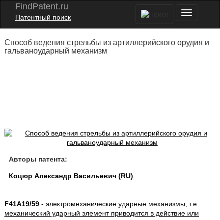
FindPatent.ru
Патентный поиск
Способ ведения стрельбы из артиллерийского орудия и
гальваноударный механизм
Авторы патента:
Коцюр Александр Васильевич (RU)
F41A19/59
- электромеханические ударные механизмы, т.е.
механический ударный элемент приводится в действие или