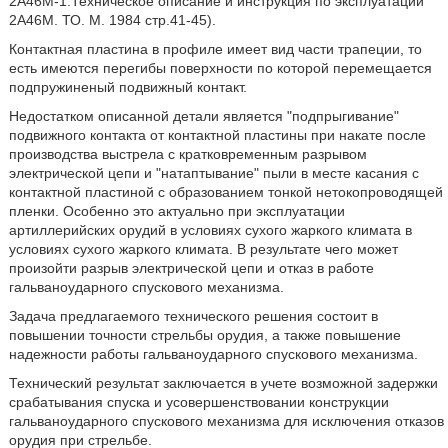
2А46М-1.Техническое описание и инструкция по эксплуатации
2А46М. ТО. М. 1984 стр.41-45).
Контактная пластина в профиле имеет вид части трапеции, то
есть имеются перегибы поверхности по которой перемещается
подпружиненый подвижный контакт.
Недостатком описанной детали является "подпрыгивание"
подвижного контакта от контактной пластины при накате после
производства выстрела с кратковременным разрывом
электрической цепи и "натаптывание" пыли в месте касания с
контактной пластиной с образованием тонкой нетокопроводящей
пленки. Особенно это актуально при эксплуатации
артиллерийских орудий в условиях сухого жаркого климата в
условиях сухого жаркого климата. В результате чего может
произойти разрыв электрической цепи и отказ в работе
гальваноударного спускового механизма.
Задача предлагаемого технического решения состоит в
повышении точности стрельбы орудия, а также повышение
надежности работы гальваноударного спускового механизма.
Технический результат заключается в учете возможной задержки
срабатывания спуска и усовершенствовании конструкции
гальваноударного спускового механизма для исключения отказов
орудия при стрельбе.