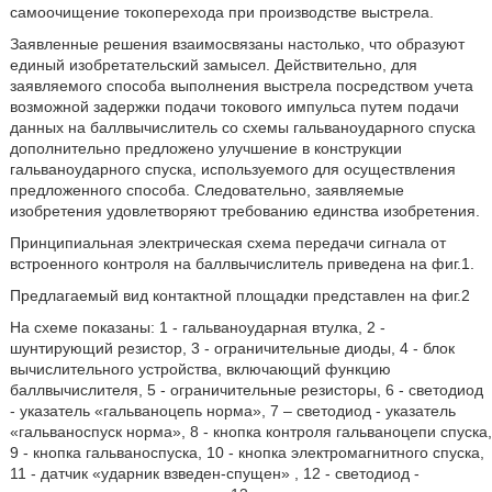
самоочищение токоперехода при производстве выстрела.
Заявленные решения взаимосвязаны настолько, что образуют
единый изобретательский замысел. Действительно, для
заявляемого способа выполнения выстрела посредством учета
возможной задержки подачи токового импульса путем подачи
данных на баллвычислитель со схемы гальваноударного спуска
дополнительно предложено улучшение в конструкции
гальваноударного спуска, используемого для осуществления
предложенного способа. Следовательно, заявляемые
изобретения удовлетворяют требованию единства изобретения.
Принципиальная электрическая схема передачи сигнала от
встроенного контроля на баллвычислитель приведена на фиг.1.
Предлагаемый вид контактной площадки представлен на фиг.2
На схеме показаны: 1 - гальваноударная втулка, 2 -
шунтирующий резистор, 3 - ограничительные диоды, 4 - блок
вычислительного устройства, включающий функцию
баллвычислителя, 5 - ограничительные резисторы, 6 - светодиод
- указатель «гальваноцепь норма», 7 – светодиод - указатель
«гальваноспуск норма», 8 - кнопка контроля гальваноцепи спуска,
9 - кнопка гальваноспуска, 10 - кнопка электромагнитного спуска,
11 - датчик «ударник взведен-спущен» , 12 - светодиод -