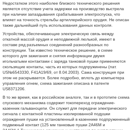
Недостатком этого наиболее близкого технического решения
является отсутствие учета задержки на производство выстрела
при наличии запаздывания срабатывания электроспуска, что
влияет на точность стрельбы артиллерийского орудия. Не описан
также дальнейший путь использования данных контроля.
Устройства, обеспечивающие электрическую связь между
откатной массой орудия и неподвижной люлькой, имеют в
составе ряд разъемных соединений разнообразных по
конструкции. Так известно техническое решение, в схеме
которого для зажигания и снятия информации двумя
игольчатыми контактами с заряда танковой пушки применяются
скользящие контакты, часть из которых подпружинены (пат.
US№6543330, F41A19/69, от 8.04.2003). Сама конструкция при
этом не раскрывается. Более подробно, вплоть до компьютера
управления огнем, схема зажигания описана в патенте
US8371206.
В то же время, как в российском аналоге, так и в прототипе схема
спускового механизма содержит токопереход ограждение-
казенник гальваноцепи. Он служит для передачи электрического
сигнала с контактной пластины изолированной подушки
ограждения пушки на установленный в казеннике подпружиненый
подвижный контакт (125 мм танковые пушки 2А46М и