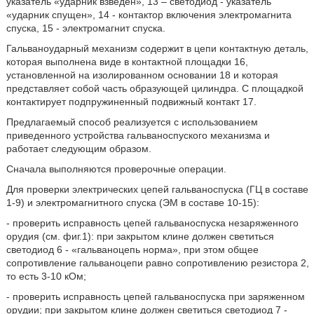
указатель «ударник взведен», 13 – светодиод - указатель
«ударник спущен», 14 - контактор включения электромагнита
спуска, 15 - электромагнит спуска.
Гальваноударный механизм содержит в цепи контактную деталь,
которая выполнена виде в контактной площадки 16,
установленной на изолированном основании 18 и которая
представляет собой часть образующей цилиндра. С площадкой
контактирует подпружиненный подвижный контакт 17.
Предлагаемый способ реализуется с использованием
приведенного устройства гальваноспуского механизма и
работает следующим образом.
Сначала выполняются проверочные операции.
Для проверки электрических цепей гальваноспуска (ГЦ в составе
1-9) и электромагнитного спуска (ЭМ в составе 10-15):
- проверить исправность цепей гальваноспуска незаряженного
орудия (см. фиг.1): при закрытом клине должен светиться
светодиод 6 - «гальваноцепь норма», при этом общее
сопротивление гальваноцепи равно сопротивлению резистора 2,
то есть 3-10 кОм;
- проверить исправность цепей гальваноспуска при заряженном
орудии; при закрытом клине должен светиться светодиод 7 -