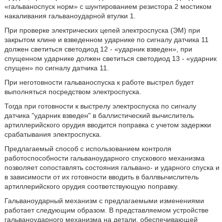
«гальваноспуск норм» с шунтированием резистора 2 мостиком
накаливания гальваноударной втулки 1.
При проверке электрических цепей электроспуска (ЭМ) при
закрытом клине и взведенном ударнике по сигналу датчика 11
должен светиться светодиод 12 - «ударник взведен», при
спущенном ударнике должен светиться светодиод 13 - «ударник
спущен» по сигналу датчика 11.
При неготовности гальваноспуска к работе выстрел будет
выполняться посредством электроспуска.
Тогда при готовности к выстрелу электроспуска по сигналу
датчика "ударник взведен" в баллистический вычислитель
артиллерийского орудия вводится поправка с учетом задержки
срабатывания электроспуска.
Предлагаемый способ с использованием контроля
работоспособности гальваноударного спускового механизма
позволяет сопоставлять состояния гальвано- и ударного спуска и
в зависимости от их готовности вводить в баллвычислитель
артиллерийского орудия соответствующую поправку.
Гальваноударный механизм с предлагаемыми изменениями
работает следующим образом. В представляемом устройстве
гальваноударного механизма на детали, обеспечивающей