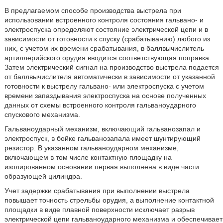
В предлагаемом способе производства выстрела при
использовании встроенного контроля состояния гальвано- и
электроспуска определяют состояние электрической цепи и в
зависимости от готовности к спуску (срабатыванию) любого из
них, с учетом их времени срабатывания, в баллвычислитель
артиллерийского орудия вводится соответствующая поправка.
Затем электрический сигнал на производство выстрела подается
от баллвычислителя автоматически в зависимости от указанной
готовности к выстрелу гальвано- или электроспуска с учетом
времени запаздывания электроспуска на основе полученных
данных от схемы встроенного контроля гальваноударного
спускового механизма.
Гальваноударный механизм, включающий гальванозапал и
электроспуск, в бойке гальванозапала имеет шунтирующий
резистор. В указанном гальваноударном механизме,
включающем в том числе контактную площадку на
изолированном основании первая выполнена в виде части
образующей цилиндра.
Учет задержки срабатывания при выполнении выстрела
повышает точность стрельбы орудия, а выполнение контактной
площадки в виде плавной поверхности исключает разрыв
электрической цепи гальваноударного механизма и обеспечивает