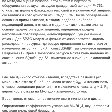
по методам оценки безопасности систем и бортового
оборудования воздушных судов гражданской авиации Р4761,
отказы, вызванные факторами тепловой и механической энергии,
составляют в совокупности от 80% до 95%. После определения
основных причин отказов, методом подбора наиболее
подходящей данным отказам модели физики отказов или на
основе параметрических моделей, определяют модель
накопления повреждений, интенсифицирующую указанные
отказы. Для БРЭО моделью физики отказов является модель
расходования ресурса, где ресурс представлен как интеграл от
изменения энтропии: при λ = const dS/dt(t), выполняется принцип
Седякина (1). Время выработки ресурса может быть найдено из
соотношения S(t)=S*, где S* - критическое значение накопленной
энтропии.
Где
где d
- число отказов изделий, вследствие развития j-го
i
механизма отказа; S - общее число отказов; λ
- интенсивность
Иi
отказов, вследствие развития j-го механизма отказа; a
q
= 1; P
-
i
k
вероятность отказа на М-стадии жизненного цикла.
Вероятность отказа на протяжении всего жизненного цикла
Определение коэффициента ускорения МФЭЦИ, осуществляем
согласно следующей формулы: