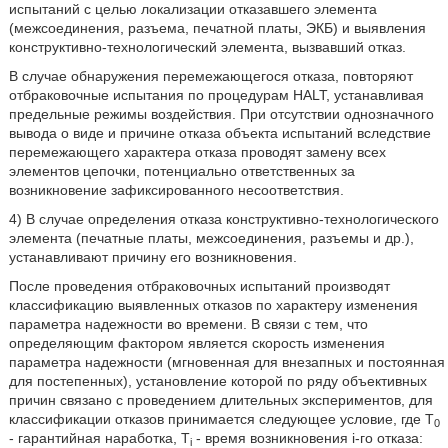
испытаний с целью локализации отказавшего элемента
(межсоединения, разъема, печатной платы, ЭКБ) и выявления
конструктивно-технологический элемента, вызвавший отказ.
В случае обнаружения перемежающегося отказа, повторяют
отбраковочные испытания по процедурам HALT, устанавливая
предельные режимы воздействия. При отсутствии однозначного
вывода о виде и причине отказа объекта испытаний вследствие
перемежающего характера отказа проводят замену всех
элементов цепочки, потенциально ответственных за
возникновение зафиксированного несоответствия.
4) В случае определения отказа конструктивно-технологического
элемента (печатные платы, межсоединения, разъемы и др.),
устанавливают причину его возникновения.
После проведения отбраковочных испытаний производят
классификацию выявленных отказов по характеру изменения
параметра надежности во времени. В связи с тем, что
определяющим фактором является скорость изменения
параметра надежности (мгновенная для внезапных и постоянная
для постепенных), установление которой по ряду объективных
причин связано с проведением длительных экспериментов, для
классификации отказов принимается следующее условие, где Т
0
- гарантийная наработка, T
- время возникновения i-го отказа:
i