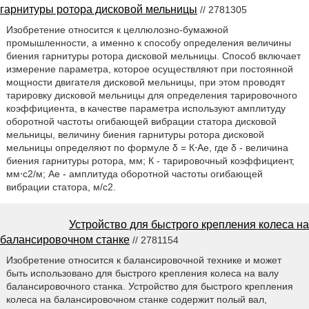
гарнитуры ротора дисковой мельницы
// 2781305
Изобретение относится к целлюлозно-бумажной
промышленности, а именно к способу определения величины
биения гарнитуры ротора дисковой мельницы. Способ включает
измерение параметра, которое осуществляют при постоянной
мощности двигателя дисковой мельницы, при этом проводят
тарировку дисковой мельницы для определения тарировочного
коэффициента, в качестве параметра используют амплитуду
оборотной частоты огибающей вибрации статора дисковой
мельницы, величину биения гарнитуры ротора дисковой
мельницы определяют по формуле δ = К⋅Ае, где δ - величина
биения гарнитуры ротора, мм; К - тарировочный коэффициент,
мм⋅с2/м; Ае - амплитуда оборотной частоты огибающей
вибрации статора, м/с2.
Устройство для быстрого крепления колеса на
балансировочном станке
// 2781154
Изобретение относится к балансировочной технике и может
быть использовано для быстрого крепления колеса на валу
балансировочного станка. Устройство для быстрого крепления
колеса на балансировочном станке содержит полый вал,