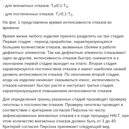
- для внезапных отказов: T
≤0,1⋅Т
;
i
0
- для постепенных отказов: T
>0,1⋅Т
.
i
0
На фиг. 1 представлена кривая интенсивности отказов во
времени.
Время жизни любого изделия принято разделять на три стадии.
Первая стадия - период приработки, характеризующаяся
большим количеством отказов, вызванных сбоями в работе
дефектных элементов. Так как дефектные элементы отказывают
один за другим, интенсивность отказов быстро снижается и к
окончанию первой стадии выходит на плато. Вторая стадия
характеризуется постоянством отказов и имеет наиболее низкий
уровень интенсивности отказов. По окончании второй стадии,
когда на изделии начинает сказываться износ, интенсивность
отказов начинает быстро расти и наступает третья стадия,
характеризующаяся повышением интенсивности отказов.
Для определения границ указанных стадий производят проверку
гипотезы о постоянстве отказов. Проверку гипотезы проводят в
соответствии с критерием согласия Пирсона по числу
зафиксированных внезапных отказов к в ходе процедур HALT, при
этом количество внезапных отказов должно быть от 3 до 40.
Критерий согласия Пирсона принимает следующий вид: