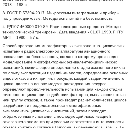
2013. - 188 c.
3. ГОСТ P 57394-2017. Микросхемы интегральные и приборы
полупроводниковые. Методы испытаний на безотказность.
4. РД107.460000.010-89. Радиоэлектронные средства. Методы
технологической тренировки. Дата введения - 01.07.1990. ГНТУ
МРП. - 1990. - 57 с.
Способ проведения многофакторных эквивалентно-циклических
испытаний радиоэлектронной аппаратуры авиационного
назначения на безотказность, согласно которому производят
моделирование многофакторных эквивалентно-циклических
испытаний, включающее определение стадии жизненного цикла
по опыту эксплуатации изделий-аналогов, определение основных
видов отказов и их причин, присущих каждой стадии жизненного
цикла, далее на основе модели расходования ресурса
определяют продолжительность испытаний для каждой стадии
жизненного цикла при воздействии факторов, вызывающих отказ
или группу отказов, а также производят расчет количества циклов
воздействия и продолжительности многофакторных
эквивалентно-циклических испытаний, затем проводят
отбраковочные испытания с последующей локализацией
отказавшего элемента при условии соответствия интенсивности
отказов критерию согласия Пирсона, выраженному в
, где Т
, Т
,