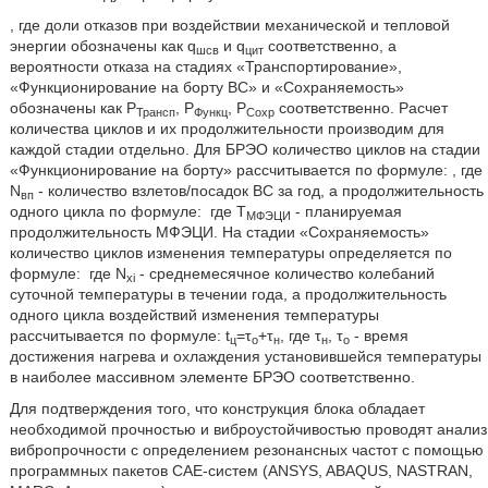
, где доли отказов при воздействии механической и тепловой
энергии обозначены как q
и q
соответственно, а
шсв
цит
вероятности отказа на стадиях «Транспортирование»,
«Функционирование на борту ВС» и «Сохраняемость»
обозначены как Р
, Р
, Р
соответственно. Расчет
Трансп
Функц
Сохр
количества циклов и их продолжительности производим для
каждой стадии отдельно. Для БРЭО количество циклов на стадии
«Функционирование на борту» рассчитывается по формуле:
, где
N
- количество взлетов/посадок ВС за год, а продолжительность
вп
одного цикла по формуле:
где Т
- планируемая
МФЭЦИ
продолжительность МФЭЦИ. На стадии «Сохраняемость»
количество циклов изменения температуры определяется по
формуле:
где N
- среднемесячное количество колебаний
xi
суточной температуры в течении года, а продолжительность
одного цикла воздействий изменения температуры
рассчитывается по формуле: t
=τ
+τ
, где τ
, τ
- время
ц
о
н
н
о
достижения нагрева и охлаждения установившейся температуры
в наиболее массивном элементе БРЭО соответственно.
Для подтверждения того, что конструкция блока обладает
необходимой прочностью и виброустойчивостью проводят анализ
вибропрочности с определением резонансных частот с помощью
программных пакетов САЕ-систем (ANSYS, ABAQUS, NASTRAN,