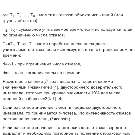
где Т
, Т
, …, T
- моменты отказов объекта испытаний (или
1
2
K
группы объектов);
T
=T
- суммарное учитываемое время, если используется план
Σ
K
по ограничению числа отказов;
T
=T
+T, где Т - время наработки после последнего
Σ
K
учитываемого отказа, если используется план с ограничением по
времени;
d=k-1 - при ограничении числа отказов,
d=k - план с ограничением по времени.
2
Расчетное значение χ
сравнивается с теоретическими
значениями Р-квантилей [4]. двустороннего доверительного
интервала, которые при уровне значимости 10% для числа
степеней свободы ν=2(k-1) [4].
Если расчетное значение
лежит в пределах двустороннего
интервала, то принимается гипотеза, что интенсивность отказов
постоянна во времени, (λ=const»).
Если расчетное значение
то интенсивность отказов вероятно
возрастет и необходимо повторное выполнение отбраковочных