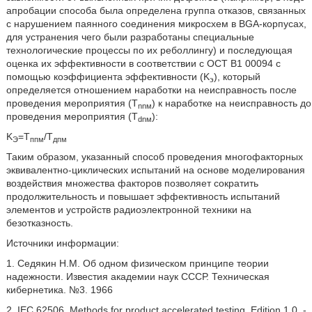
апробации способа была определена группа отказов, связанных
с нарушением паянного соединения микросхем в BGA-корпусах,
для устранения чего были разработаны специальные
технологические процессы по их реболлингу) и последующая
оценка их эффективности в соответствии с OCT В1 00094 с
помощью коэффициента эффективности (K
), который
э
определяется отношением наработки на неисправность после
проведения мероприятия (Т
) к наработке на неисправность до
nnм
проведения мероприятия (Т
):
dnм
K
=Т
/Т
Э
ппм
дпм
Таким образом, указанный способ проведения многофакторных
эквивалентно-циклических испытаний на основе моделирования
воздействия множества факторов позволяет сократить
продолжительность и повышает эффективность испытаний
элементов и устройств радиоэлектронной техники на
безотказность.
Источники информации:
1. Седякин Н.М. Об одном физическом принципе теории
надежности. Известия академии наук СССР. Техническая
кибернетика. №3. 1966
2. IEC 62506. Methods for product accelerated testing. Edition 1.0. -