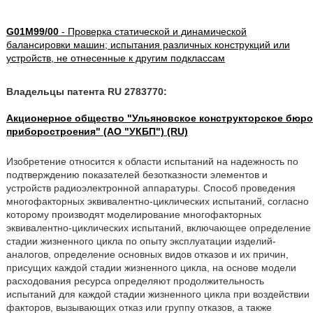
G01M99/00
- Проверка статической и динамической
балансировки машин; испытания различных конструкций или
устройств, не отнесенные к другим подклассам
Владельцы патента RU 2783770:
Акционерное общество "Ульяновское конструкторское бюро
приборостроения" (АО "УКБП") (RU)
Изобретение относится к области испытаний на надежность по
подтверждению показателей безотказности элементов и
устройств радиоэлектронной аппаратуры. Способ проведения
многофакторных эквивалентно-циклических испытаний, согласно
которому производят моделирование многофакторных
эквивалентно-циклических испытаний, включающее определение
стадии жизненного цикла по опыту эксплуатации изделий-
аналогов, определение основных видов отказов и их причин,
присущих каждой стадии жизненного цикла, на основе модели
расходования ресурса определяют продолжительность
испытаний для каждой стадии жизненного цикла при воздействии
факторов, вызывающих отказ или группу отказов, а также