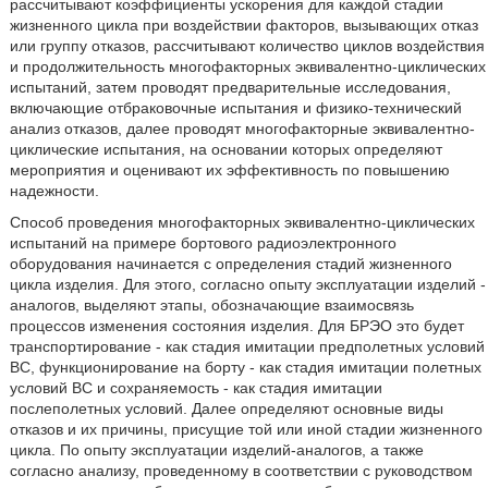
рассчитывают коэффициенты ускорения для каждой стадии
жизненного цикла при воздействии факторов, вызывающих отказ
или группу отказов, рассчитывают количество циклов воздействия
и продолжительность многофакторных эквивалентно-циклических
испытаний, затем проводят предварительные исследования,
включающие отбраковочные испытания и физико-технический
анализ отказов, далее проводят многофакторные эквивалентно-
циклические испытания, на основании которых определяют
мероприятия и оценивают их эффективность по повышению
надежности.
Способ проведения многофакторных эквивалентно-циклических
испытаний на примере бортового радиоэлектронного
оборудования начинается с определения стадий жизненного
цикла изделия. Для этого, согласно опыту эксплуатации изделий -
аналогов, выделяют этапы, обозначающие взаимосвязь
процессов изменения состояния изделия. Для БРЭО это будет
транспортирование - как стадия имитации предполетных условий
ВС, функционирование на борту - как стадия имитации полетных
условий ВС и сохраняемость - как стадия имитации
послеполетных условий. Далее определяют основные виды
отказов и их причины, присущие той или иной стадии жизненного
цикла. По опыту эксплуатации изделий-аналогов, а также
согласно анализу, проведенному в соответствии с руководством