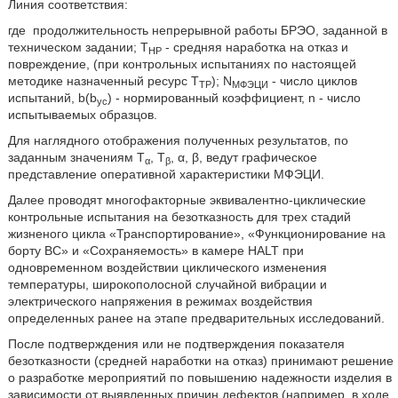
Линия соответствия:
где
продолжительность непрерывной работы БРЭО, заданной в
техническом задании; T
- средняя наработка на отказ и
HP
повреждение, (при контрольных испытаниях по настоящей
методике назначенный ресурс T
); N
- число циклов
TP
МФЭЦИ
испытаний, b(b
) - нормированный коэффициент, n - число
yc
испытываемых образцов.
Для наглядного отображения полученных результатов, по
заданным значениям Т
, Т
, α, β, ведут графическое
α
β
представление оперативной характеристики МФЭЦИ.
Далее проводят многофакторные эквивалентно-циклические
контрольные испытания на безотказность для трех стадий
жизненого цикла «Транспортирование», «Функционирование на
борту ВС» и «Сохраняемость» в камере HALT при
одновременном воздействии циклического изменения
температуры, широкополосной случайной вибрации и
электрического напряжения в режимах воздействия
определенных ранее на этапе предварительных исследований.
После подтверждения или не подтверждения показателя
безотказности (средней наработки на отказ) принимают решение
о разработке мероприятий по повышению надежности изделия в
зависимости от выявленных причин дефектов (например, в ходе