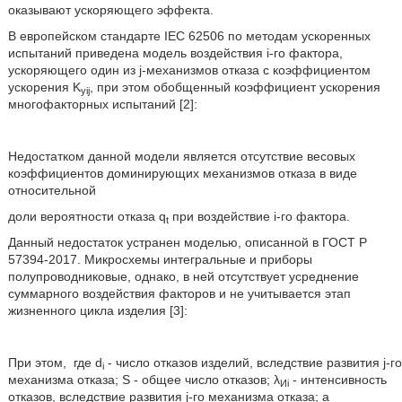
оказывают ускоряющего эффекта.
В европейском стандарте IEC 62506 по методам ускоренных
испытаний приведена модель воздействия i-го фактора,
ускоряющего один из j-механизмов отказа с коэффициентом
ускорения K
, при этом обобщенный коэффициент ускорения
yij
многофакторных испытаний [2]:
Недостатком данной модели является отсутствие весовых
коэффициентов доминирующих механизмов отказа в виде
относительной
доли вероятности отказа q
при воздействие i-го фактора.
t
Данный недостаток устранен моделью, описанной в ГОСТ Р
57394-2017. Микросхемы интегральные и приборы
полупроводниковые, однако, в ней отсутствует усреднение
суммарного воздействия факторов и не учитывается этап
жизненного цикла изделия [3]:
При этом,
где d
- число отказов изделий, вследствие развития j-го
i
механизма отказа; S - общее число отказов; λ
- интенсивность
Иi
отказов, вследствие развития j-го механизма отказа; а