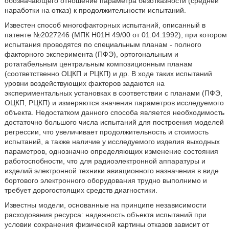
обозначающего отношение параметра безотказности (средней
наработки на отказ) к продолжительности испытаний.
Известен способ многофакторных испытаний, описанный в
патенте №2027246 (МПК Н01Н 49/00 от 01.04.1992), при котором
испытания проводятся по специальным планам - полного
факторного эксперимента (ПФЭ), ортогональным и
ротатабельным центральным композиционным планам
(соответственно ОЦКП и РЦКП) и др. В ходе таких испытаний
уровни воздействующих факторов задаются на
экспериментальных установках в соответствии с планами (ПФЭ,
ОЦКП, РЦКП) и измеряются значения параметров исследуемого
объекта. Недостатком данного способа является необходимость
достаточно большого числа испытаний для построения моделей
регрессии, что увеличивает продолжительность и стоимость
испытаний, а также наличие у исследуемого изделия выходных
параметров, однозначно определяющих изменение состояния
работоспобности, что для радиоэлектронной аппаратуры и
изделий электронной техники авиационного назначения в виде
бортового электронного оборудования трудно выполнимо и
требует дорогостоящих средств диагностики.
Известны модели, основанные на принципе независимости
расходования ресурса: надежность объекта испытаний при
условии сохранения физической картины отказов зависит от