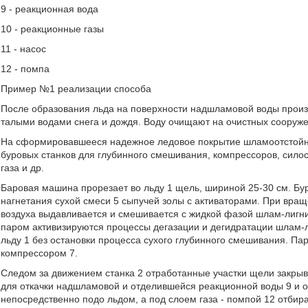
9 - реакционная вода
10 - реакционные газы
11 - насос
12 - помпа
Пример №1 реализации способа
После образования льда на поверхности надшламовой воды произв
талыми водами снега и дождя. Воду очищают на очистных сооруже
На сформировавшееся надежное ледовое покрытие шламоотстойни
буровых станков для глубинного смешивания, компрессоров, силос
газа и др.
Баровая машина прорезает во льду 1 щель, шириной 25-30 см. Бур
нагнетания сухой смеси 5 сыпучей золы с активаторами. При вращ
воздуха выдавливается и смешивается с жидкой фазой шлам-лигни
паром активизируются процессы дегазации и дегидратации шлам-л
льду 1 без остановки процесса сухого глубинного смешивания. Па
компрессором 7.
Следом за движением станка 2 отработанные участки щели закры
для откачки надшламовой и отделившейся реакционной воды 9 и о
непосредственно подо льдом, а под слоем газа - помпой 12 отбир