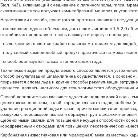
Бюл. №3), включающий смешивание с лигнином золы, гипса, мрам
схватывания смеси получают камнеобразный монолит, внутри кото
Недостатками способа, принятого за прототип являются следующи
- смешивание одного объема жидкого шлам-лигнина с 1,5-2,0 объ
отстойниках представляет очень сложную и дорогую операцию;
- пыль кремния является крайне опасным материалом для людей, 
- получаемый камнеподобный продукт практически не может испол
- способ реализуется только в теплое время года.
Технической задачей предлагаемого способа является устранение н
способ рекультивации шлам-лигнина осуществляется, в основном,
покрывается слоем льда и другие способы рекультивации затрудне
процессе, являясь настилом для технологического оборудования и
Способ дополнительно включает удаление надшламовой воды, сме
цеолитовым порошком, золой, кородревесных отходов, щебнем (в т
удаление реакционной воды и газов, причем смешивание произв
воздухом с порошковой пылью и образуют грунтошламлигниновый
щебеночными сваями для повышения несущей способности основ
кородревесными отходами для повышения лесотехнических качест
Карбонатная (известняковая или мраморная) мука из местных ка