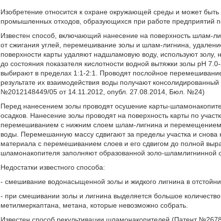
Изобретение относится к охране окружающей среды и может быть 
промышленных отходов, образующихся при работе предприятий п
Известен способ, включающий нанесение на поверхность шлам-лиг
от сжигания углей, перемешивание золы и шлам-лигнина, удалени
поверхности карты удаляют надшламовую воду, используют золу, н
до состояния показателя кислотности водной вытяжки золы рН 7.
выбирают в пределах 1:1-2:1. Проводят послойное перемешивани
результате их взаимодействия воды получают консолидированный
№2012148449/05 от 14.11.2012, опубл. 27.08.2014, Бюл. №24)
Перед нанесением золы проводят осушение карты-шламонакопите
осадков. Нанесение золы проводят на поверхность карты по участ
перемешиванием с нижним слоем шлам-лигнина и перемещением 
воды. Перемешанную массу сдвигают за пределы участка и снова 
материала с перемешиванием слоев и его сдвигом до полной выр
шламонакопителя заполняют образованной золо-шламлигнинной с
Недостатки известного способа:
- смешивание водонасыщенной золы и жидкого лигнина в отстойни
- при смешивании золы и лигнина выделяется большое количество
метилмеркаптана, метана, которые невозможно собрать.
Известен способ рекультивации шламонакопителей (Патент №26782