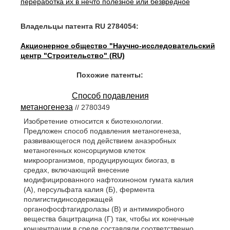
переработка их в нечто полезное или безвредное
Владельцы патента RU 2784054:
Акционерное общество "Научно-исследовательский
центр "Строительство" (RU)
Похожие патенты:
Способ подавления
метаногенеза
// 2780349
Изобретение относится к биотехнологии.
Предложен способ подавления метаногенеза,
развивающегося под действием анаэробных
метаногенных консорциумов клеток
микроорганизмов, продуцирующих биогаз, в
средах, включающий внесение
модифицированного нафтохиноном гумата калия
(А), персульфата калия (Б), фермента
полигистидинсодержащей
органофосфтагидролазы (В) и антимикробного
вещества бацитрацина (Г) так, чтобы их конечные
концентрации в среде составляли соответственно