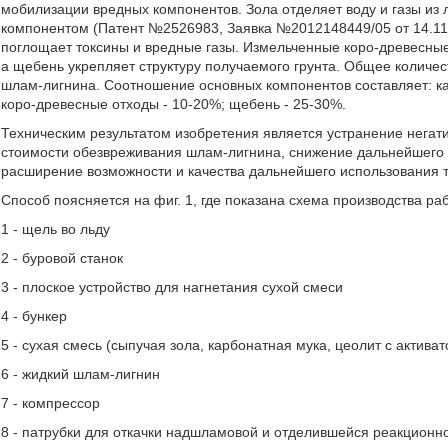
мобилизации вредных компонентов. Зола отделяет воду и газы из
компонентом (Патент №2526983, Заявка №2012148449/05 от 14.11.
поглощает токсины и вредные газы. Измельченные коро-древесны
а щебень укрепляет структуру получаемого грунта. Общее количе
шлам-лигнина. Соотношение основных компонентов составляет: кар
коро-древесные отходы - 10-20%; щебень - 25-30%.
Техническим результатом изобретения является устранение негат
стоимости обезвреживания шлам-лигнина, снижение дальнейшего з
расширение возможности и качества дальнейшего использования т
Способ поясняется на фиг. 1, где показана схема производства раб
1 - щель во льду
2 - буровой станок
3 - плоское устройство для нагнетания сухой смеси
4 - бункер
5 - сухая смесь (сыпучая зола, карбонатная мука, цеолит с актива
6 - жидкий шлам-лигнин
7 - компрессор
8 - патрубки для откачки надшламовой и отделившейся реакционн