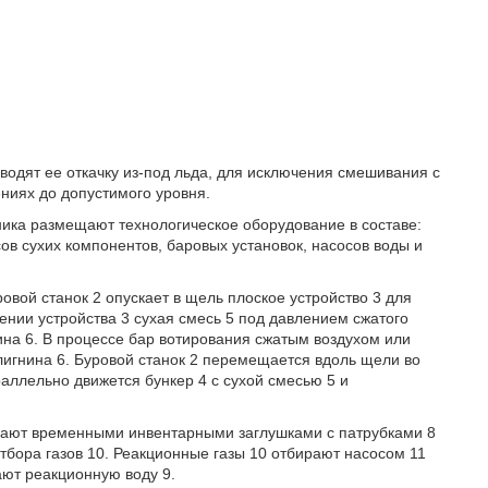
одят ее откачку из-под льда, для исключения смешивания с
ниях до допустимого уровня.
ка размещают технологическое оборудование в составе:
ов сухих компонентов, баровых установок, насосов воды и
овой станок 2 опускает в щель плоское устройство 3 для
ении устройства 3 сухая смесь 5 под давлением сжатого
на 6. В процессе бар вотирования сжатым воздухом или
игнина 6. Буровой станок 2 перемещается вдоль щели во
раллельно движется бункер 4 с сухой смесью 5 и
вают временными инвентарными заглушками с патрубками 8
тбора газов 10. Реакционные газы 10 отбирают насосом 11
ают реакционную воду 9.