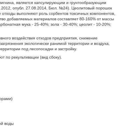
 лигнина, является капсулирующим и грунтообразующим
2012, опубл. 27.08.2014, Бюл. №24). Цеолитовый порошок
е отходы выполняют роль сорбентов токсичных компонентов,
ство добавляемых материалов составляет 80-160% от массы
бонатная мука - 25-40%; зола - 30-40%; цеолит - 10-20%;
ивного воздействия отходов предприятия, снижение
агрязнения экологически ранимой территории и воздуха,
ерритории под лесопосадки и застройку.
от по рекультивации (вид сбоку).
торами)
ой воды