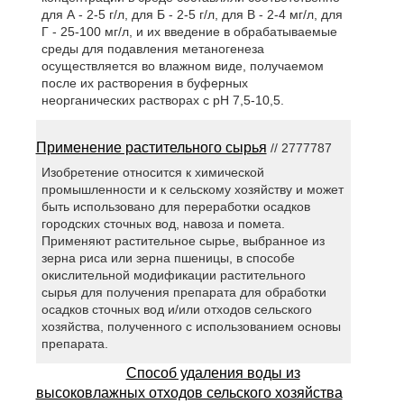
для А - 2-5 г/л, для Б - 2-5 г/л, для В - 2-4 мг/л, для
Г - 25-100 мг/л, и их введение в обрабатываемые
среды для подавления метаногенеза
осуществляется во влажном виде, получаемом
после их растворения в буферных
неорганических растворах с рН 7,5-10,5.
Применение растительного сырья
// 2777787
Изобретение относится к химической
промышленности и к сельскому хозяйству и может
быть использовано для переработки осадков
городских сточных вод, навоза и помета.
Применяют растительное сырье, выбранное из
зерна риса или зерна пшеницы, в способе
окислительной модификации растительного
сырья для получения препарата для обработки
осадков сточных вод и/или отходов сельского
хозяйства, полученного с использованием основы
препарата.
Способ удаления воды из
высоковлажных отходов сельского хозяйства