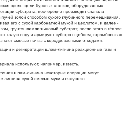
хся вдоль щели буровых станков, оборудованных
отации субстрата, поочерёдно производят сначала
ыпучей золой способом сухого глубинного перемешивания,
вая его с сухой карбонатной мукой и цеолитом, и далее -
зом, грунтошламлигниновый субстрат; после этого в тёплое
яют талую воду и армируют субстрат щебнем, втрамбовывая
асыпают смесью почвы с кородревесными отходами.
азации и дегидратации шлам-лигнина реакционные газы и
териала используют, например, известь.
остояния шлам-лигнина некоторые операции могут
е лигнина сухой смесью муки и вяжущего.