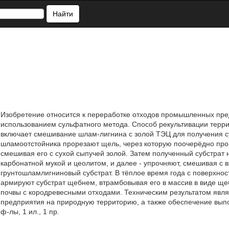
Найти
Изобретение относится к переработке отходов промышленных пре
использованием сульфатного метода. Способ рекультивации терр
включает смешивание шлам-лигнина с золой ТЭЦ для получения су
шламоотстойника прорезают щель, через которую поочерёдно про
смешивая его с сухой сыпучей золой. Затем полученный субстрат 
карбонатной мукой и цеолитом, и далее - упрочняют, смешивая с
грунтошламлигниновый субстрат. В тёплое время года с поверхнос
армируют субстрат щебнем, втрамбовывая его в массив в виде ще
почвы с кородревесными отходами. Техническим результатом явля
предприятия на природную территорию, а также обеспечение выпо
ф-лы, 1 ил., 1 пр.