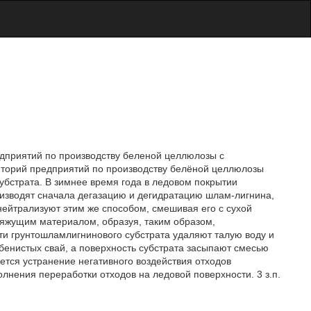
дприятий по производству беленой целлюлозы с
иторий предприятий по производству белёной целлюлозы
бстрата. В зимнее время года в ледовом покрытии
изводят сначала дегазацию и дегидратацию шлам-лигнина,
нейтрализуют этим же способом, смешивая его с сухой
 вяжущим материалом, образуя, таким образом,
ти грунтошламлигнинового субстрата удаляют талую воду и
бенистых свай, а поверхность субстрата засыпают смесью
ется устранение негативного воздействия отходов
лнения переработки отходов на ледовой поверхности. 3 з.п.