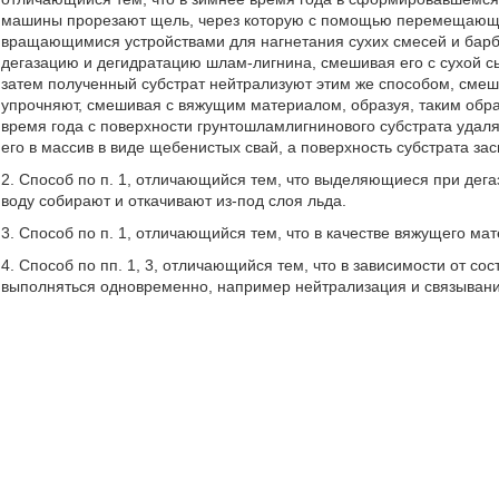
машины прорезают щель, через которую с помощью перемещающи
вращающимися устройствами для нагнетания сухих смесей и барб
дегазацию и дегидратацию шлам-лигнина, смешивая его с сухой с
затем полученный субстрат нейтрализуют этим же способом, смеши
упрочняют, смешивая с вяжущим материалом, образуя, таким обра
время года с поверхности грунтошламлигнинового субстрата удал
его в массив в виде щебенистых свай, а поверхность субстрата з
2. Способ по п. 1, отличающийся тем, что выделяющиеся при дег
воду собирают и откачивают из-под слоя льда.
3. Способ по п. 1, отличающийся тем, что в качестве вяжущего ма
4. Способ по пп. 1, 3, отличающийся тем, что в зависимости от с
выполняться одновременно, например нейтрализация и связывани