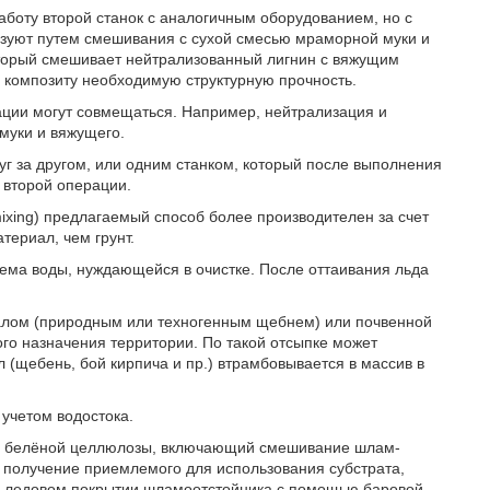
аботу второй станок с аналогичным оборудованием, но с
изуют путем смешивания с сухой смесью мраморной муки и
который смешивает нейтрализованный лигнин с вяжущим
у композиту необходимую структурную прочность.
ации могут совмещаться. Например, нейтрализация и
муки и вяжущего.
г за другом, или одним станком, который после выполнения
 второй операции.
ixing) предлагаемый способ более производителен за счет
териал, чем грунт.
ема воды, нуждающейся в очистке. После оттаивания льда
иалом (природным или техногенным щебнем) или почвенной
го назначения территории. По такой отсыпке может
(щебень, бой кирпича и пр.) втрамбовывается в массив в
учетом водостока.
тву белёной целлюлозы, включающий смешивание шлам-
и получение приемлемого для использования субстрата,
я ледовом покрытии шламоотстойника с помощью баровой