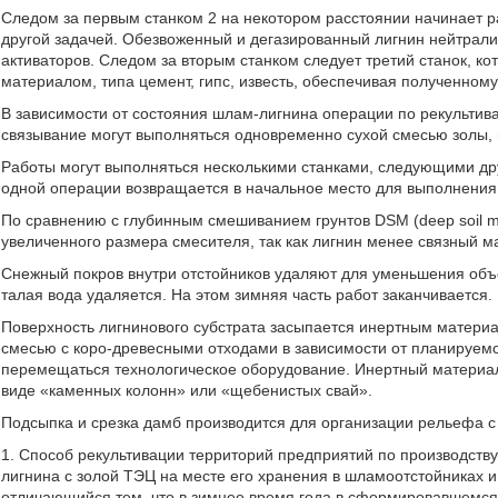
Следом за первым станком 2 на некотором расстоянии начинает р
другой задачей. Обезвоженный и дегазированный лигнин нейтрал
активаторов. Следом за вторым станком следует третий станок, 
материалом, типа цемент, гипс, известь, обеспечивая полученном
В зависимости от состояния шлам-лигнина операции по рекультив
связывание могут выполняться одновременно сухой смесью золы, 
Работы могут выполняться несколькими станками, следующими дру
одной операции возвращается в начальное место для выполнения
По сравнению с глубинным смешиванием грунтов DSM (deep soil m
увеличенного размера смесителя, так как лигнин менее связный ма
Снежный покров внутри отстойников удаляют для уменьшения объ
талая вода удаляется. На этом зимняя часть работ заканчивается.
Поверхность лигнинового субстрата засыпается инертным матер
смесью с коро-древесными отходами в зависимости от планируемо
перемещаться технологическое оборудование. Инертный материал 
виде «каменных колонн» или «щебенистых свай».
Подсыпка и срезка дамб производится для организации рельефа с 
1. Способ рекультивации территорий предприятий по производс
лигнина с золой ТЭЦ на месте его хранения в шламоотстойниках 
отличающийся тем, что в зимнее время года в сформировавшемс