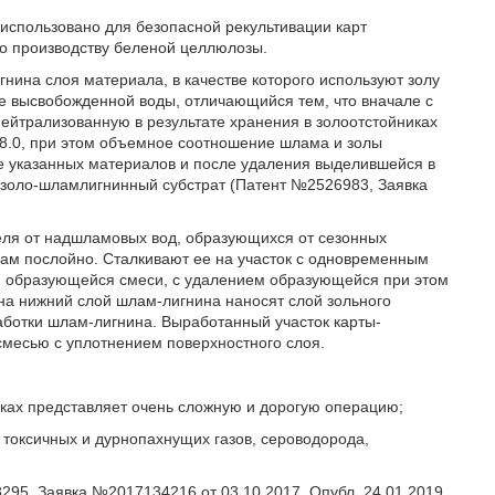
использовано для безопасной рекультивации карт
о производству беленой целлюлозы.
нина слоя материала, в качестве которого используют золу
е высвобожденной воды, отличающийся тем, что вначале с
ейтрализованную в результате хранения в золоотстойниках
0-8.0, при этом объемное соотношение шлама и золы
е указанных материалов и после удаления выделившейся в
 золо-шламлигнинный субстрат (Патент №2526983, Заявка
ля от надшламовых вод, образующихся от сезонных
кам послойно. Сталкивают ее на участок с одновременным
образующейся смеси, с удалением образующейся при этом
на нижний слой шлам-лигнина наносят слой зольного
аботки шлам-лигнина. Выработанный участок карты-
месью с уплотнением поверхностного слоя.
ках представляет очень сложную и дорогую операцию;
 токсичных и дурнопахнущих газов, сероводорода,
95, Заявка №2017134216 от 03.10.2017, Опубл. 24.01.2019