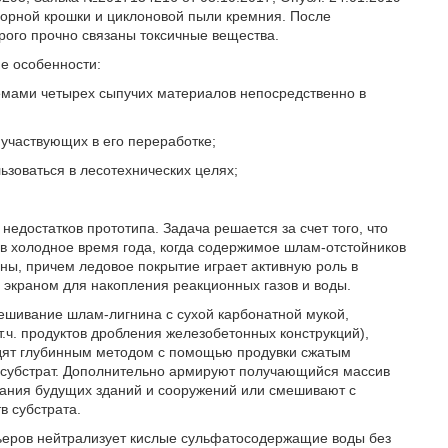
орной крошки и циклоновой пыли кремния. После
рого прочно связаны токсичные вещества.
е особенности:
емами четырех сыпучих материалов непосредственно в
участвующих в его переработке;
ьзоваться в лесотехнических целях;
едостатков прототипа. Задача решается за счет того, что
 в холодное время года, когда содержимое шлам-отстойников
ны, причем ледовое покрытие играет активную роль в
 экраном для накопления реакционных газов и воды.
шивание шлам-лигнина с сухой карбонатной мукой,
.ч. продуктов дробления железобетонных конструкций),
одят глубинным методом с помощью продувки сжатым
 субстрат. Дополнительно армируют получающийся массив
ания будущих зданий и сооружений или смешивают с
в субстрата.
рьеров нейтрализует кислые сульфатосодержащие воды без