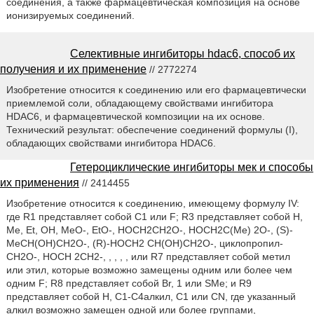
соединения, а также фармацевтическая композиция на основе
ионизируемых соединений.
Селективные ингибиторы hdac6, способ их
получения и их применение
// 2772274
Изобретение относится к соединению или его фармацевтически
приемлемой соли, обладающему свойствами ингибитора
HDAC6, и фармацевтической композиции на их основе.
Технический результат: обеспечение соединений формулы (I),
обладающих свойствами ингибитора HDAC6.
Гетероциклические ингибиторы мек и способы
их применения
// 2414455
Изобретение относится к соединению, имеющему формулу IV:
где R1 представляет собой С1 или F; R3 представляет собой H,
Me, Et, ОН, МеО-, ЕtO-, НОСН2CH2О-, HOCH2C(Me) 2O-, (S)-
MeCH(OH)CH2O-, (R)-НОСН2 СН(ОН)СН2O-, циклопропил-
СН2O-, НОСН 2СН2-, , , , , или R7 представляет собой метил
или этил, которые возможно замещены одним или более чем
одним F; R8 представляет собой Вr, 1 или SMe; и R9
представляет собой Н, С1-С4алкил, С1 или CN, где указанный
алкил возможно замещен одной или более группами,