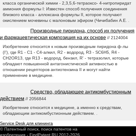
класса органической химии - 2,3,5,6-тетраоксо- 4-нитропиридат
аммония формулы I: Известен способ получения соединения
близкого класса - аллоксана формулы II, которое получают
окислением мочевины с малоновым эфиром (Чичибабин А.Е. .
Производные пиридона, способ их получения
и фармацевтическая композиция на их основе
// 2124004
Изобретение относится к новым производным пиридона ф-лы
(I'), где R1 - C1 - C4-алкил, R2 - водород, R3 - SC6H5, R4 -
CH2OR13, где R13 - водород, бензил, R' - тетразолил, которые
обладают повышенной антагонистической активностью в
отношении рецепторов антиотензина II и могут найти
применение в медицине.
Средство, обладающее антикомбустионным
действием
// 2056844
Изобретение относится к медицине, а именно к средствам,
обладающим антикомбустионным действием. .
Service Desk для клининга
© Патентный поиск, поиск патентов на
изобретения - FindPatent.RU 2012-2026