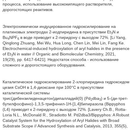
процесса, использование высококипящего растворителя,
дорогостоящих реактивов.
Электрохимически индуцированное гидроксилирование на
платиновых электродах 2-иодпиридина в присутствии Et
N и
3
Bu
NPF
в воде приводит к 2-пиридону с выходом 72%. [Li Yang,
4
6
Qinglong Zhuang, Mei Wu, Hua Long, Chen Lin, Mei Lin, Fang Ke.
Electrochemical-induced hydroxylation of aryl halides in the presence
of Et
N in water // Organic and Biomolecular Chemistry, 2021,
3
19(29), pp. 6417-6421]. Недостаток способа - использование
сложного и дорогостоящего оборудования.
Каталитическое гидроксилирование 2-хлорпиридина гидроксидом
цезия CsOH в 1,4-диоксане при 100°С в присутствии
каталитической системы
трис(дибензилиденацетон)дипалладий(0) (Pd
dba
) и 5-(ди-трет-
2
3
бутилфосфино)-1,3,5-трифенил-1H-[1,4]бипиразола (Bippyphos
(L4) приводит к 2-пиридону с выходом 72%. [Lavery Ch.B., Rotta-
Loria N.L., McDonald R., Stradiotto M. Pd2dba3/Bippyphos: A Robust
Catalyst System for the Hydroxylation of Aryl Halides with Broad
Substrate Scope // Advanced Synthesis and Catalysis, 2013, 355(5),