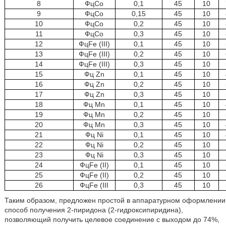
8
ФцСо
0,1
45
10
9
ФцСо
0,15
45
10
10
ФцСо
0,2
45
10
11
ФцСо
0,3
45
10
12
ФцFe (III)
0,1
45
10
13
ФцFe (III)
0,2
45
10
14
ФцFe (III)
0,3
45
10
15
Фц Zn
0,1
45
10
16
Фц Zn
0,2
45
10
17
Фц Zn
0,3
45
10
18
Фц Mn
0,1
45
10
19
Фц Mn
0,2
45
10
20
Фц Mn
0,3
45
10
21
Фц Ni
0,1
45
10
22
Фц Ni
0,2
45
10
23
Фц Ni
0,3
45
10
24
ФцFe (II)
0,1
45
10
25
ФцFe (II)
0,2
45
10
26
ФцFe (III
0,3
45
10
Таким образом, предложен простой в аппаратурном оформлении
способ получения 2-пиридона (2-гидроксипиридина),
позволяющий получить целевое соединение с выходом до 74%,