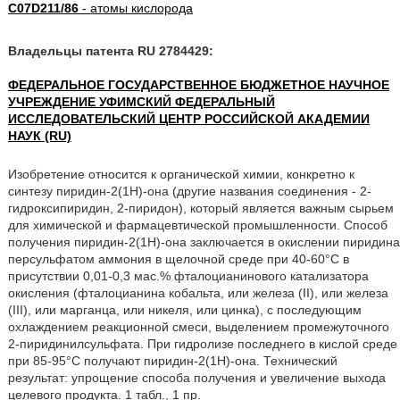
C07D211/86
- атомы кислорода
Владельцы патента RU 2784429:
ФЕДЕРАЛЬНОЕ ГОСУДАРСТВЕННОЕ БЮДЖЕТНОЕ НАУЧНОЕ
УЧРЕЖДЕНИЕ УФИМСКИЙ ФЕДЕРАЛЬНЫЙ
ИССЛЕДОВАТЕЛЬСКИЙ ЦЕНТР РОССИЙСКОЙ АКАДЕМИИ
НАУК (RU)
Изобретение относится к органической химии, конкретно к
синтезу пиридин-2(1Н)-она (другие названия соединения - 2-
гидроксипиридин, 2-пиридон), который является важным сырьем
для химической и фармацевтической промышленности. Способ
получения пиридин-2(1Н)-она заключается в окислении пиридина
персульфатом аммония в щелочной среде при 40-60°С в
присутствии 0,01-0,3 мас.% фталоцианинового катализатора
окисления (фталоцианина кобальта, или железа (II), или железа
(III), или марганца, или никеля, или цинка), с последующим
охлаждением реакционной смеси, выделением промежуточного
2-пиридинилсульфата. При гидролизе последнего в кислой среде
при 85-95°С получают пиридин-2(1Н)-она. Технический
результат: упрощение способа получения и увеличение выхода
целевого продукта. 1 табл., 1 пр.