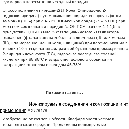
суммарно в пересчете на исходный пиридин.
Способ получения пиридин-2(1Н)-она (2-пиридона, 2-
гидроксипиридина) путем окисления пиридина персульфатом
аммония (ПСА) при 40-60°С в щелочной среде (24% NaOH) при
мольном соотношении пиридин:NaOH:ПСА, равном 1:4:1,5, в
присутствии 0,01-0,3 мас.% фталоцианинового катализатора
окисления (фталоцианина кобальта, или железа (II), или железа
(III), или марганца, или никеля, или цинка) при перемешивании в
течение 10 ч, выделения экстракцией бутанолом промежуточного
2-пиридинилсульфата (ПС), гидролиза последнего соляной
кислотой при 85-95°С и выделения целевого соединения
экстракцией этанолом с выходом 45-78%.
Похожие патенты:
Ионизируемые соединения и композиции и их
применения
// 2776478
Изобретение относится к области биофармацевтических и
терапевтических средств. Предложены ионизируемые