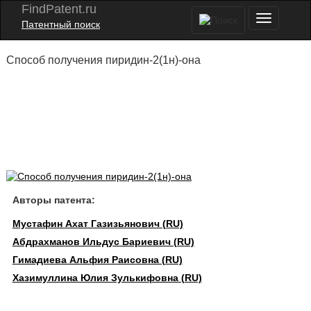
FindPatent.ru
Патентный поиск
Способ получения пиридин-2(1н)-она
Авторы патента:
Мустафин Ахат Газизьянович (RU)
Абдрахманов Ильдус Бариевич (RU)
Гимадиева Альфия Раисовна (RU)
Хазимуллина Юлия Зулькифовна (RU)