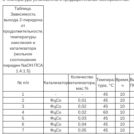
Таблица.
Зависимость
выхода 2-пиридона
от
продолжительности,
температуры
окисления и
катализатора
(мольное
соотношение
пиридин:NaOH:ПСА
1:4:1.5)
Количество
Темпера-
Время,
В
№ п/п
Катализатор
катализатора,
тура, °С
ч
П
мас.%
1
-
-
45
10
2
ФцСо
0,01
45
10
3
ФцСо
0,02
45
10
4
ФцСо
0,02
60
10
5
ФцСо
0,03
45
10
6
ФцСо
0,04
45
10
7
ФцСо
0,05
45
10