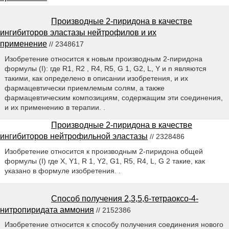
Производные 2-пиридона в качестве
ингибиторов эластазы нейтрофилов и их
применение
// 2348617
Изобретение относится к новым производным 2-пиридона
формулы (I): где R1, R2 , R4, R5, G 1, G2, L, Y и n являются
такими, как определено в описании изобретения, и их
фармацевтически приемлемым солям, а также
фармацевтическим композициям, содержащим эти соединения,
и их применению в терапии. .
Производные 2-пиридона в качестве
ингибиторов нейтрофильной эластазы
// 2328486
Изобретение относится к производным 2-пиридона общей
формулы (I) где X, Y1, R 1, Y2, G1, R5, R4, L, G 2 такие, как
указано в формуле изобретения. .
Способ получения 2,3,5,6-тетраоксо-4-
нитропиридата аммония
// 2152386
Изобретение относится к способу получения соединения нового