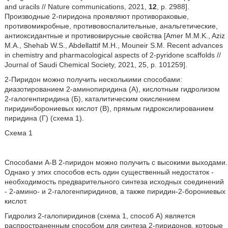
and uracils // Nature communications, 2021,
12
, p. 2988].
Производные 2-пиридона проявляют противораковые,
противомикробные, противовоспалительные, анальгетические,
антиоксидантные и противовирусные свойства [Amer M.M.K., Aziz
M.A., Shehab W.S., Abdellattif M.H., Mouneir S.M. Recent advances
in chemistry and pharmacological aspects of 2-pyridone scaffolds //
Journal of Saudi Chemical Society, 2021, 25, p. 101259].
2-Пиридон можно получить несколькими способами:
диазотированием 2-аминопиридина (А), кислотным гидролизом
2-галогенпиридина (Б), каталитическим окислением
пиридинборониевых кислот (В), прямым гидроксилированием
пиридина (Г) (схема 1).
Схема 1
Способами А-В 2-пиридон можно получить с высокими выходами.
Однако у этих способов есть один существенный недостаток -
необходимость предварительного синтеза исходных соединений
- 2-амино- и 2-галогенпиридинов, а также пиридин-2-борониевых
кислот.
Гидролиз 2-галопиридинов (схема 1, способ А) является
распространенным способом для синтеза 2-пиридонов, которые