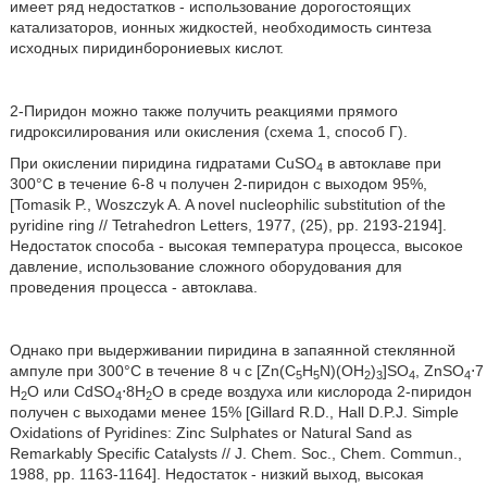
имеет ряд недостатков - использование дорогостоящих
катализаторов, ионных жидкостей, необходимость синтеза
исходных пиридинборониевых кислот.
2-Пиридон можно также получить реакциями прямого
гидроксилирования или окисления (схема 1, способ Г).
При окислении пиридина гидратами CuSO
в автоклаве при
4
300°С в течение 6-8 ч получен 2-пиридон с выходом 95%,
[Tomasik P., Woszczyk A. A novel nucleophilic substitution of the
pyridine ring // Tetrahedron Letters, 1977, (25), рр. 2193-2194].
Недостаток способа - высокая температура процесса, высокое
давление, использование сложного оборудования для
проведения процесса -
автоклава.
Однако при выдерживании пиридина в запаянной стеклянной
ампуле при 300°С в течение 8 ч с [Zn(C
H
N)(OH
)
]SO
, ZnSO
⋅7
5
5
2
3
4
4
H
O или CdSО
⋅8H
О в среде воздуха или кислорода 2-пиридон
2
4
2
получен с выходами менее 15% [Gillard R.D., Hall D.P.J. Simple
Oxidations of Pyridines: Zinc Sulphates or Natural Sand as
Remarkably Specific Catalysts // J. Chem. Soc., Chem. Commun.,
1988, рр. 1163-1164]. Недостаток - низкий выход, высокая