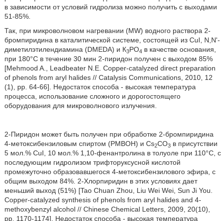
в зависимости от условий гидролиза можно получить с выходами
51-85%.
Так, при микроволновом нагревании (MW) водного раствора 2-
бромпиридина в каталитической системе, состоящей из CuI, N,N'-
диметилэтилендиамина (DMEDA) и К
РО
в качестве основания,
3
4
при 180°С в течение 30 мин 2-пиридон получен с выходом 85%
[Mehmood A., Leadbeater N.E. Copper-catalyzed direct preparation
of phenols from aryl halides // Catalysis Communications, 2010, 12
(1), рр. 64-66]. Недостаток способа - высокая температура
процесса, использование сложного и дорогостоящего
оборудования для микроволнового излучения.
2-Пиридон может быть получен при обработке 2-бромпиридина
4-метоксибензиловым спиртом (PMBOH) и Cs
CO
в присутствии
2
3
5 мол.% CuI, 10 мол.% 1,10-фенантролина в толуоле при 110°С, с
последующим гидролизом трифторуксусной кислотой
промежуточно образовавшегося 4-метоксибензилового эфира, с
общим выходом 84%. 2-Хлорпиридин в этих условиях дает
меньший выход (51%) [Tao Chuan Zhou, Liu Wei Wei, Sun Ji You.
Copper-catalyzed synthesis of phenols from aryl halides and 4-
methoxybenzyl alcohol // Chinese Chemical Letters, 2009, 20(10),
рр. 1170-1174]. Недостаток способа - высокая температура