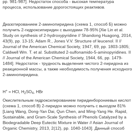
pp. 981-987]. Недостаток способа - высокая температура
процесса, использование дорогостоящих реактивов.
Диазотированием 2-аминопиридина (схема 1, способ Б) можно
получить 2-гидроксипиридин с выходами 78-95% [Xie Lin et al.
Study on synthesis of 2-hydroxypyridine // Shandong Huagong, 2014,
43(9), рр. 13-15; Adam R., Jones V.V. Structure of leucenol. II //
Journal of the American Chemical Society, 1947, 69, рр. 1803-1805;
Caldwell Wm. T. et al. Substituted 2-sulfonamido-5-aminopyridines. II
// Journal of the American Chemical Society, 1944, 66, рр. 1479-
1484]. Недостаток - трудность выделения чистого 2-пиридона
из
реакционной массы, а также необходимость получения исходного
2-аминопиридина.
+
H
= HCl, H
SO
, HBr
2
4
Окислительным гидроксилированием пиридинборониевых кислот
(схема 1, способ В) 2-пиридон можно получить с выходом 81%
[Liang Wang, Dong-Yan Dai, Qun Chen, and Ming-Yang He. Rapid,
Sustainable, and Gram-Scale Synthesis of Phenols Catalyzed by a
Biodegradable Deep Eutectic Mixture in Water // Asian Journal of
Organic Chemistry, 2013, 2(12), pp. 1040-1043]. Данный способ