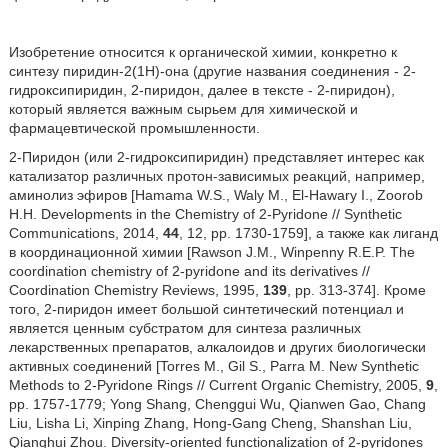
Изобретение относится к органической химии, конкретно к
синтезу пиридин-2(1Н)-она (другие названия соединения - 2-
гидроксипиридин, 2-пиридон, далее в тексте - 2-пиридон),
который является важным сырьем для химической и
фармацевтической промышленности.
2-Пиридон (или 2-гидроксипиридин) представляет интерес как
катализатор различных протон-зависимых реакций, например,
аминолиз эфиров [Hamama W.S., Waly M., El-Hawary I., Zoorob
H.H. Developments in the Chemistry of 2-Pyridone // Synthetic
Communications, 2014,
44
, 12, pp. 1730-1759], а также как лиганд
в координационной химии [Rawson J.M., Winpenny R.E.P. The
coordination chemistry of 2-pyridone and its derivatives //
Coordination Chemistry Reviews, 1995,
139
, pp. 313-374]. Кроме
того, 2-пиридон имеет большой синтетический потенциал и
является ценным субстратом для синтеза различных
лекарственных препаратов, алкалоидов и других биологически
активных соединений [Torres M., Gil S., Parra M. New Synthetic
Methods to 2-Pyridone Rings // Current Organic Chemistry, 2005,
9
,
pp. 1757-1779; Yong Shang, Chenggui Wu, Qianwen Gao, Chang
Liu, Lisha Li, Xinping Zhang, Hong-Gang Cheng, Shanshan Liu,
Qianghui Zhou. Diversity-oriented functionalization of 2-pyridones