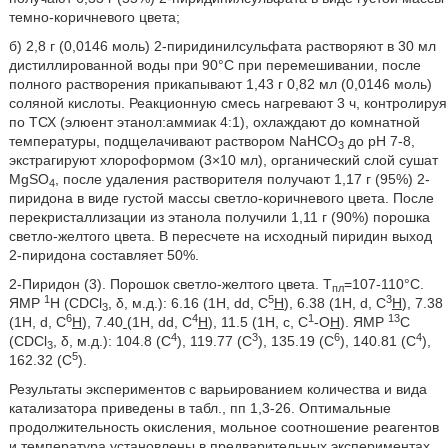
темно-коричневого цвета;
б) 2,8 г (0,0146 моль) 2-пиридинилсульфата растворяют в 30 мл
дистиллированной воды при 90°С при перемешивании, после
полного растворения прикапывают 1,43 г 0,82 мл (0,0146 моль)
соляной кислоты. Реакционную смесь нагревают 3 ч, контролируя
по ТСХ (элюент этанол:аммиак 4:1), охлаждают до комнатной
температуры, подщелачивают раствором NaHCO
до рН 7-8,
3
экстрагируют хлороформом (3×10 мл), органический слой сушат
MgSO
, после удаления растворителя получают 1,17 г (95%) 2-
4
пиридона в виде густой массы светло-коричневого цвета. После
перекристаллизации из этанола получили 1,11 г (90%) порошка
светло-желтого цвета. В пересчете на исходный пиридин выход
2-пиридона составляет 50%.
2-Пиридон (3). Порошок светло-желтого цвета. Т
=107-110°С.
пл
1
5
3
ЯМР
H (CDCl
, δ, м.д.): 6.16 (1H, dd, С
H
), 6.38 (1H, d, С
H
), 7.38
3
6
4
1
13
(1H, d, С
H
), 7.40
(1H, dd, С
H
), 11.5 (1H, c, C
-O
H
). ЯМР
С
4
3
6
4
(CDCl
, δ, м.д.): 104.8 (С
), 119.77 (С
), 135.19 (С
), 140.81 (С
),
3
5
162.32 (С
).
Результаты экспериментов с варьированием количества и вида
катализатора приведены в табл., пп 1,3-26. Оптимальные
продолжительность окисления, мольное соотношение реагентов
и температура установлены в предварительных экспериментах.