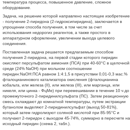
температура процесса, повышенное давление, сложное
оборудование.
Задача, на решение которой направлено настоящее изобретение
- получение 2-пиридона (2-гидроксипиридина), заключается в
упрощении способа получения, в том числе за счет
использования недорогих реагентов, а также простого в
аппаратурном оформлении, увеличении выхода целевого
соединения.
Поставленная задача решается предлагаемым способом
получения 2-пиридона, на первой стадии которого пиридин
окисляют персульфатом аммония (ПСА) при 40-60°С в щелочной
среде (24% NaOH) при мольном соотношении
пиридин:NaOH:ПСА равном 1:4:1,5 в присутствии 0,01-0,3 мас.%
фталоцианинового катализатора окисления (фталоцианина
кобальта, или железа (II), или железа (III), или марганца, или
никеля, или цинка - ФцМе) при перемешивании в течение 10 ч до
промежуточного 2-пиридинилсульфата (ПС). Затем реакционную
смесь охлаждают до комнатной температуры, путем экстракции
бутанолом выделяют 2-пиридинилсульфат (выход 50-81%),
который затем гидролизуют соляной кислотой при 85-95°С и
получают 2-пиридон с выходом 45-74%, суммарно в пересчете на
исходный пиридин (схема 2, табл.).