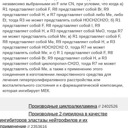
независимо выбранными из F или CN, при условии, что когда а)
R1 представляет собой F, R8 представляет собой Вr, R9
представляет собой Н, и R7 представляет собой либо Me, либо
Et, тогда R3 не может представлять собой HOCH2CH2O; б) R1
представляет собой F, R8 представляет собой I, R9
представляет собой Н, и R3 представляет собой МеО, тогда R7
не может представлять собой Me; в) R1 представляет собой F,
R8 представляет собой Me, R9 представляет собой Н, и R3
представляет собой НОСH2СН2 О, тогда R7 не может
представлять собой Me; и г) R 1 представляет собой F, R8
представляет собой Вr, R9 представляет собой Н, и R3
представляет собой циклопропил-СН2O, тогда R7 не может
представлять собой Me, а также к применению этого
соединения в изготовлении лекарственного средства для
лечения гиперпролиферативного расстройства или
воспалительного состояния и к фармацевтической композиции,
которая ингибирует МЕК.
Производные циклоалкиламина
// 2402526
Производные 2-пиридона в качестве
ингибиторов эластазы нейтрофилов и их
применение
// 2353616