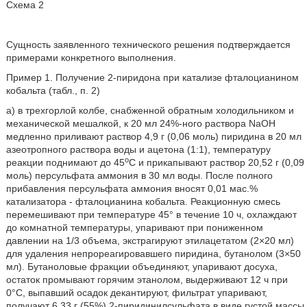
Схема 2
Сущность заявленного технического решения подтверждается
примерами конкретного выполнения.
Пример 1. Получение 2-пиридона при катализе фталоцианином
кобальта (табл., п. 2)
а) в трехгорлой колбе, снабженной обратным холодильником и
механической мешалкой, к 20 мл 24%-ного раствора NaOH
медленно приливают раствор 4,9 г (0,06 моль) пиридина в 20 мл
азеотропного раствора воды и ацетона (1:1), температуру
о
реакции поднимают до 45
С и прикапывают раствор 20,52 г (0,09
моль) персульфата аммония в 30 мл воды. После полного
прибавления персульфата аммония вносят 0,01 мас.%
катализатора - фталоцианина кобальта. Реакционную смесь
перемешивают при температуре 45° в течение 10 ч, охлаждают
до комнатной температуры, упаривают при пониженном
давлении на 1/3 объема, экстрагируют этилацетатом (2×20 мл)
для удаления непрореагировавшего пиридина, бутанолом (3×50
мл). Бутаноловые фракции объединяют, упаривают досуха,
остаток промывают горячим этанолом, выдерживают 12 ч при
0°С, выпавший осадок декантируют, фильтрат упаривают,
получают 6,33 г (55%) 2-пиридинилсульфата в виде густой массы