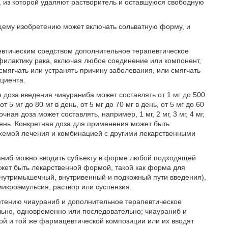
, из которой удаляют растворитель и оставшуюся свободную
щему изобретению может включать сольватную форму, и
втическим средством дополнительное терапевтическое
офилактику рака, включая любое соединение или компонент,
смягчать или устранять причину заболевания, или смягчать
циента.
доза введения чиаураниба может составлять от 1 мг до 500
т 5 мг до 80 мг в день, от 5 мг до 70 мг в день, от 5 мг до 60
чная доза может составлять, например, 1 мг, 2 мг, 3 мг, 4 мг,
мг в день. Конкретная доза для применения может быть
 схемой лечения и комбинацией с другими лекарственными
аниб можно вводить субъекту в форме любой подходящей
ет быть лекарственной формой, такой как форма для
внутримышечный, внутривенный и подкожный пути введения),
 микроэмульсия, раствор или суспензия.
тению чиаураниб и дополнительное терапевтическое
льно, одновременно или последовательно; чиаураниб и
ой и той же фармацевтической композиции или их вводят