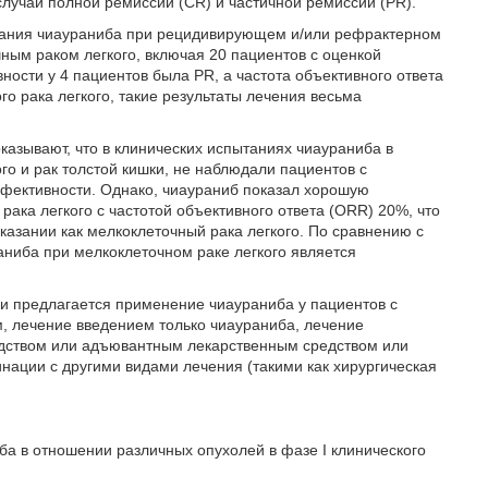
лучаи полной ремиссии (CR) и частичной ремиссии (PR).
ования чиаураниба при рецидивирующем и/или рефрактерном
чным раком легкого, включая 20 пациентов с оценкой
ности у 4 пациентов была PR, а частота объективного ответа
о рака легкого, такие результаты лечения весьма
азывают, что в клинических испытаниях чиаураниба в
го и рак толстой кишки, не наблюдали пациентов с
фективности. Однако, чиаураниб показал хорошую
ака легкого с частотой объективного ответа (ORR) 20%, что
азании как мелкоклеточный рака легкого. По сравнению с
ниба при мелкоклеточном раке легкого является
и предлагается применение чиаураниба у пациентов с
м, лечение введением только чиаураниба, лечение
дством или адъювантным лекарственным средством или
нации с другими видами лечения (такими как хирургическая
ба в отношении различных опухолей в фазе I клинического