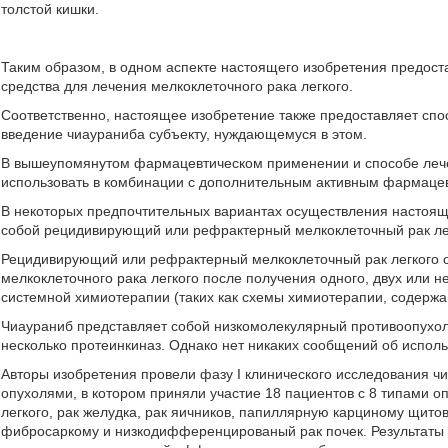
толстой кишки.
Таким образом, в одном аспекте настоящего изобретения предос
средства для лечения мелкоклеточного рака легкого.
Соответственно, настоящее изобретение также предоставляет спо
введение чиаураниба субъекту, нуждающемуся в этом.
В вышеупомянутом фармацевтическом применении и способе леч
использовать в комбинации с дополнительным активным фармаце
В некоторых предпочтительных вариантах осуществления настояще
собой рецидивирующий или рефрактерный мелкоклеточный рак ле
Рецидивирующий или рефрактерный мелкоклеточный рак легкого о
мелкоклеточного рака легкого после получения одного, двух или 
системной химиотерапии (таких как схемы химиотерапии, содержа
Чиаураниб представляет собой низкомолекулярный противоопухол
несколько протеинкиназ. Однако нет никаких сообщений об исполь
Авторы изобретения провели фазу I клинического исследования 
опухолями, в котором приняли участие 18 пациентов с 8 типами о
легкого, рак желудка, рак яичников, папиллярную карциному щи
фибросаркому и низкодифференцированый рак почек. Результаты 