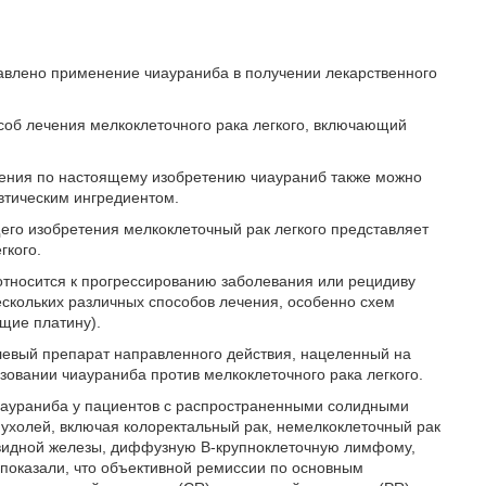
тавлено применение чиаураниба в получении лекарственного
соб лечения мелкоклеточного рака легкого, включающий
ения по настоящему изобретению чиаураниб также можно
втическим ингредиентом.
го изобретения мелкоклеточный рак легкого представляет
гкого.
тносится к прогрессированию заболевания или рецидиву
нескольких различных способов лечения, особенно схем
щие платину).
евый препарат направленного действия, нацеленный на
зовании чиаураниба против мелкоклеточного рака легкого.
чиаураниба у пациентов с распространенными солидными
пухолей, включая колоректальный рак, немелкоклеточный рак
товидной железы, диффузную В-крупноклеточную лимфому,
показали, что объективной ремиссии по основным