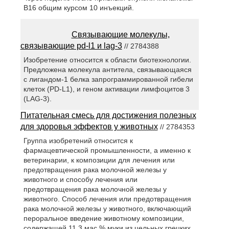
В16 общим курсом 10 инъекций.
Связывающие молекулы,
связывающие pd-l1 и lag-3
// 2784388
Изобретение относится к области биотехнологии.
Предложена молекула антитела, связывающаяся
с лигандом-1 белка запрограммированной гибели
клеток (PD-L1), и геном активации лимфоцитов 3
(LAG-3).
Питательная смесь для достижения полезных
для здоровья эффектов у животных
// 2784353
Группа изобретений относится к
фармацевтической промышленности, а именно к
ветеринарии, к композиции для лечения или
предотвращения рака молочной железы у
животного и способу лечения или
предотвращения рака молочной железы у
животного. Способ лечения или предотвращения
рака молочной железы у животного, включающий
пероральное введение животному композиции,
содержащей 11,3 мас.% муки из цельных грецких