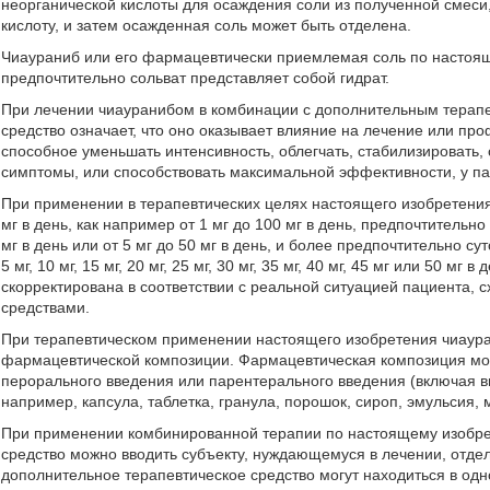
неорганической кислоты для осаждения соли из полученной смеси
кислоту, и затем осажденная соль может быть отделена.
Чиаураниб или его фармацевтически приемлемая соль по настоя
предпочтительно сольват представляет собой гидрат.
При лечении чиауранибом в комбинации с дополнительным терапе
средство означает, что оно оказывает влияние на лечение или пр
способное уменьшать интенсивность, облегчать, стабилизировать, 
симптомы, или способствовать максимальной эффективности, у па
При применении в терапевтических целях настоящего изобретения 
мг в день, как например от 1 мг до 100 мг в день, предпочтительно о
мг в день или от 5 мг до 50 мг в день, и более предпочтительно суто
5 мг, 10 мг, 15 мг, 20 мг, 25 мг, 30 мг, 35 мг, 40 мг, 45 мг или 50 
скорректирована в соответствии с реальной ситуацией пациента,
средствами.
При терапевтическом применении настоящего изобретения чиаур
фармацевтической композиции. Фармацевтическая композиция мож
перорального введения или парентерального введения (включая 
например, капсула, таблетка, гранула, порошок, сироп, эмульсия,
При применении комбинированной терапии по настоящему изобре
средство можно вводить субъекту, нуждающемуся в лечении, отде
дополнительное терапевтическое средство могут находиться в одн