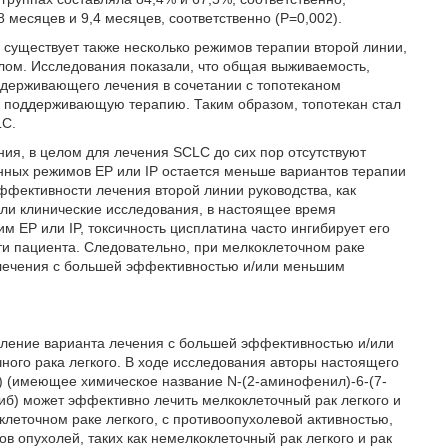
 месяцев и 9,4 месяцев, соответственно (P=0,002).
уществует также несколько режимов терапии второй линии,
елом. Исследования показали, что общая выживаемость,
ддерживающего лечения в сочетании с топотеканом
ю поддерживающую терапию. Таким образом, топотекан стал
LC.
я, в целом для лечения SCLC до сих пор отсутствуют
ных режимов EP или IP остается меньше вариантов терапии
еэффективности лечения второй линии руководства, как
и клинические исследования, в настоящее время
м EP или IP, токсичность цисплатина часто ингибирует его
ти пациента. Следовательно, при мелкоклеточном раке
в лечения с большей эффективностью и/или меньшим
вление варианта лечения с большей эффективностью и/или
ого рака легкого. В ходе исследования авторы настоящего
) (имеющее химическое название N-(2-аминофенил)-6-(7-
б) может эффективно лечить мелкоклеточный рак легкого и
леточном раке легкого, с противоопухолевой активностью,
в опухолей, таких как немелкоклеточный рак легкого и рак