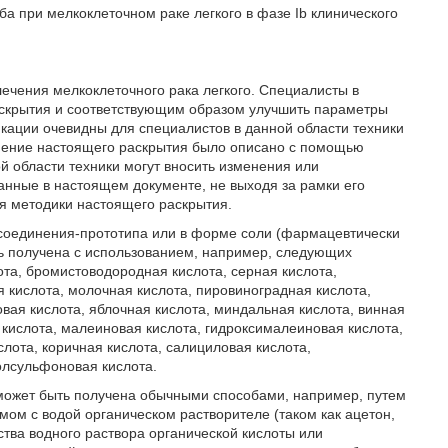
а при мелкоклеточном раке легкого в фазе Ib клинического
ечения мелкоклеточного рака легкого. Специалисты в
аскрытия и соответствующим образом улучшить параметры
икации очевидны для специалистов в данной области техники
нение настоящего раскрытия было описано с помощью
й области техники могут вносить изменения или
нные в настоящем документе, не выходя за рамки его
я методики настоящего раскрытия.
 соединения-прототипа или в форме соли (фармацевтически
ь получена с использованием, например, следующих
ота, бромистоводородная кислота, серная кислота,
я кислота, молочная кислота, пировиноградная кислота,
овая кислота, яблочная кислота, миндальная кислота, винная
 кислота, малеиновая кислота, гидроксималеиновая кислота,
лота, коричная кислота, салициловая кислота,
олсульфоновая кислота.
ожет быть получена обычными способами, например, путем
м с водой органическом растворителе (таком как ацетон,
ства водного раствора органической кислоты или