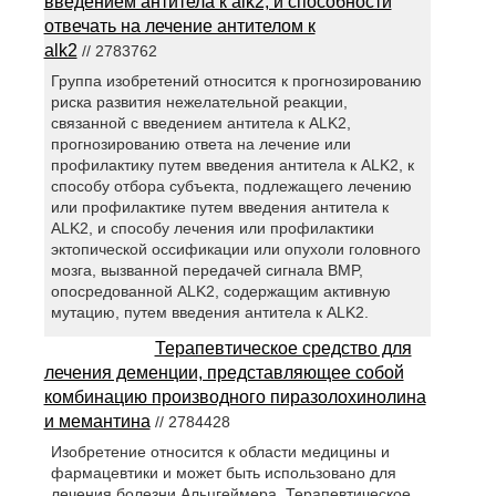
введением антитела к alk2, и способности
отвечать на лечение антителом к
alk2
// 2783762
Группа изобретений относится к прогнозированию
риска развития нежелательной реакции,
связанной с введением антитела к ALK2,
прогнозированию ответа на лечение или
профилактику путем введения антитела к ALK2, к
способу отбора субъекта, подлежащего лечению
или профилактике путем введения антитела к
ALK2, и способу лечения или профилактики
эктопической оссификации или опухоли головного
мозга, вызванной передачей сигнала BMP,
опосредованной ALK2, содержащим активную
мутацию, путем введения антитела к ALK2.
Терапевтическое средство для
лечения деменции, представляющее собой
комбинацию производного пиразолохинолина
и мемантина
// 2784428
Изобретение относится к области медицины и
фармацевтики и может быть использовано для
лечения болезни Альцгеймера. Терапевтическое