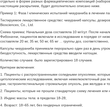
отдельно в форме разных фармацевтических композиций (наборов
настоящим раскрытием, будет дополнительно описано ниже.
Пример 1
:
Фаза I клинических испытаний чиаураниба в лечении 
Тестируемое лекарственное средство
:
чиаураниб капсулы, дозировк
Biosciences, Co., Ltd.
Cхема приема
:
Начальная доза составляла 10 мг/сут. После нача
Фибоначчи, пациентов включали в исследование в порядке от низк
составляли 20 мг, 35 мг, 50 мг, 65 мг ... группы доз, соответствен
Капсулы чиаураниба принимали перорально один раз в день утро
биодоступность, лекарственные средства вводили натощак.
Количество случаев: было зарегистрировано 18 случаев.
Критерии включения:
1. Пациенты с распространенными солидными опухолями, которые
цитологическим исследованием, включая немелкоклеточный рак лег
рак, гастроинтестинальную стромальную опухоль, рак желудка и т
2. Пациенты, которые не прошли стандартную схему лечения или 
3. Индекс массы тела: в пределах 18-28;
4. Возраст: 18~65 лет, без гендерных ограничений;