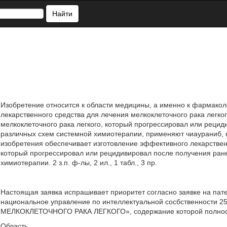
Найти
Изобретение относится к области медицины, а именно к фармаколо
лекарственного средства для лечения мелкоклеточного рака легког
мелкоклеточного рака легкого, который прогрессировал или реци
различных схем системной химиотерапии, применяют чиаураниб, 
изобретения обеспечивает изготовление эффективного лекарственн
который прогрессировал или рецидивировал после получения ран
химиотерапии. 2 з.п. ф-лы, 2 ил., 1 табл., 3 пр.
Настоящая заявка испрашивает приоритет согласно заявке на пате
национальное управление по интеллектуальной сосбственности 2
МЕЛКОКЛЕТОЧНОГО РАКА ЛЕГКОГО», содержание которой полность
Область