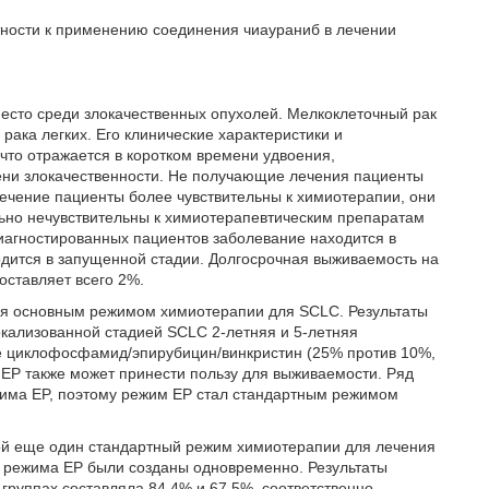
тности к применению соединения чиаураниб в лечении
место среди злокачественных опухолей. Мелкоклеточный рак
рака легких. Его клинические характеристики и
 что отражается в коротком времени удвоения,
ени злокачественности. Не получающие лечения пациенты
лечение пациенты более чувствительны к химиотерапии, они
льно нечувствительны к химиотерапевтическим препаратам
иагностированных пациентов заболевание находится в
дится в запущенной стадии. Долгосрочная выживаемость на
оставляет всего 2%.
ся основным режимом химиотерапии для SCLC. Результаты
локализованной стадией SCLC 2-летняя и 5-летняя
е циклофосфамид/эпирубицин/винкристин (25% против 10%,
EP также может принести пользу для выживаемости. Ряд
има EP, поэтому режим EP стал стандартным режимом
бой еще один стандартный режим химиотерапии для лечения
а режима EP были созданы одновременно. Результаты
 группах составляла 84,4% и 67,5%, соответственно,