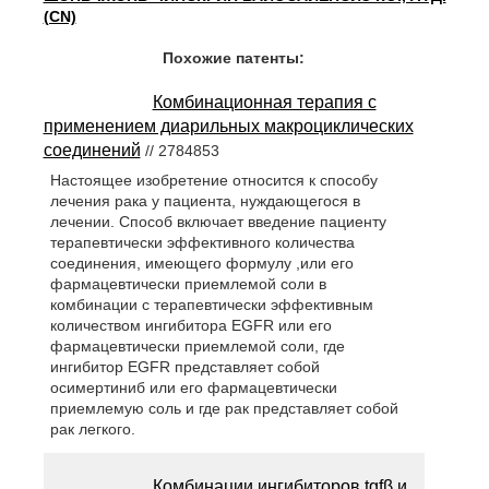
(CN)
Похожие патенты:
Комбинационная терапия с
применением диарильных макроциклических
соединений
// 2784853
Настоящее изобретение относится к способу
лечения рака у пациента, нуждающегося в
лечении. Способ включает введение пациенту
терапевтически эффективного количества
соединения, имеющего формулу ,или его
фармацевтически приемлемой соли в
комбинации с терапевтически эффективным
количеством ингибитора EGFR или его
фармацевтически приемлемой соли, где
ингибитор EGFR представляет собой
осимертиниб или его фармацевтически
приемлемую соль и где рак представляет собой
рак легкого.
Комбинации ингибиторов tgfβ и