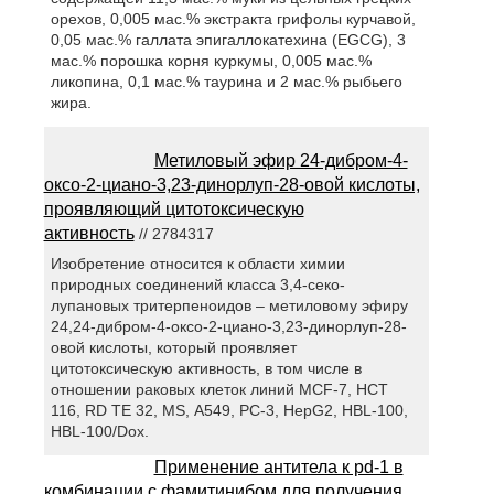
орехов, 0,005 мас.% экстракта грифолы курчавой,
0,05 мас.% галлата эпигаллокатехина (EGCG), 3
мас.% порошка корня куркумы, 0,005 мас.%
ликопина, 0,1 мас.% таурина и 2 мас.% рыбьего
жира.
Метиловый эфир 24-дибром-4-
оксо-2-циано-3,23-динорлуп-28-овой кислоты,
проявляющий цитотоксическую
активность
// 2784317
Изобретение относится к области химии
природных соединений класса 3,4-секо-
лупановых тритерпеноидов – метиловому эфиру
24,24-дибром-4-оксо-2-циано-3,23-динорлуп-28-
овой кислоты, который проявляет
цитотоксическую активность, в том числе в
отношении раковых клеток линий MCF-7, НСТ
116, RD ТЕ 32, MS, А549, PC-3, HepG2, HBL-100,
HBL-100/Dox.
Применение антитела к pd-1 в
комбинации с фамитинибом для получения