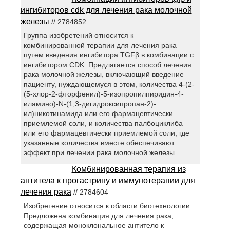
ингибиторов cdk для лечения рака молочной
железы
// 2784852
Группа изобретений относится к
комбинированной терапии для лечения рака
путем введения ингибитора TGFβ в комбинации с
ингибитором CDK. Предлагается способ лечения
рака молочной железы, включающий введение
пациенту, нуждающемуся в этом, количества 4-(2-
(5-хлор-2-фторфенил)-5-изопропилпиридин-4-
иламино)-N-(1,3-дигидроксипропан-2)-
ил)никотинамида или его фармацевтически
приемлемой соли, и количества палбоциклиба
или его фармацевтически приемлемой соли, где
указанные количества вместе обеспечивают
эффект при лечении рака молочной железы.
Комбинированная терапия из
антитела к прогастрину и иммунотерапии для
лечения рака
// 2784604
Изобретение относится к области биотехнологии.
Предложена комбинация для лечения рака,
содержащая моноклональное антитело к