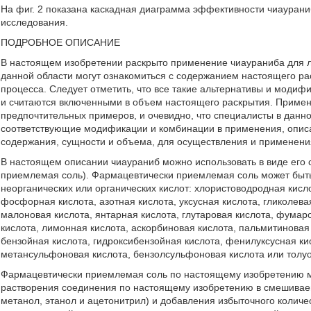
На фиг. 2 показана каскадная диаграмма эффективности чиаураниб
исследования.
ПОДРОБНОЕ ОПИСАНИЕ
В настоящем изобретении раскрыто применение чиаураниба для л
данной области могут ознакомиться с содержанием настоящего р
процесса. Следует отметить, что все такие альтернативы и модиф
и считаются включенными в объем настоящего раскрытия. Приме
предпочтительных примеров, и очевидно, что специалисты в данно
соответствующие модификации и комбинации в применения, описа
содержания, сущности и объема, для осуществления и применени
В настоящем описании чиаураниб можно использовать в виде его
приемлемая соль). Фармацевтически приемлемая соль может быт
неорганических или органических кислот: хлористоводродная кисл
фосфорная кислота, азотная кислота, уксусная кислота, гликолева
малоновая кислота, янтарная кислота, глутаровая кислота, фумар
кислота, лимонная кислота, аскорбиновая кислота, пальмитиновая
бензойная кислота, гидроксибензойная кислота, фенилуксусная кис
метансульфоновая кислота, бензолсульфоновая кислота или толу
Фармацевтически приемлемая соль по настоящему изобретению м
растворения соединения по настоящему изобретению в смешиваемо
метанол, этанол и ацетонитрил) и добавления избыточного количе