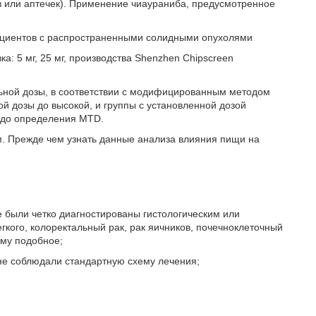
 или аптечек). Применение чиаураниба, предусмотренное
пациентов с распространенными солидными опухолями
а: 5 мг, 25 мг, производства Shenzhen Chipscreen
льной дозы, в соответствии с модифицированным методом
ой дозы до высокой, и группы с установленной дозой
но, до определения MTD.
м. Прежде чем узнать данные анализа влияния пищи на
 были четко диагностированы гистологическим или
кого, колоректальный рак, рак яичников, почечноклеточный
ому подобное;
не соблюдали стандартную схему лечения;