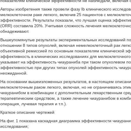
показателям клинической эффективности не наблюдали, включая с
Авторы изобретения также провели фазу Ib клинического исслед
мелкоклеточном раке легкого, включив 25 пациентов с мелкоклето
эффективности. Результаты показали, что лучшая оценка эффектив
(ORR) составила 20%. Учитывая сложность лечения мелкоклеточног
обнадеживают.
Вышеупомянутые результаты экспериментальных исследований пок
отношении 8 типов опухолей, включая немелкоклеточный рак легко
объективной ремиссией по основным показателям клинической эф
эффективность в клинических исследованиях для мелкоклеточного р
указывает на эффективность чиаураниба при таком опухолевом пок
эффективностью при других типах опухолей эффективность чиаура
неожиданной.
На основании вышеизложенных результатов, в настоящем описани
мелкоклеточным раком легкого, включая, но не ограничиваясь эти
чиауранибом в комбинации с дополнительным лекарственным сре
терапевтическим средством, а также лечение чиауранибом в комби
операция, лучевая терапия и т.п.).
Краткое описание чертежей
На фиг. 1 показана каскадная диаграмма эффективности чиаурани
исследования;