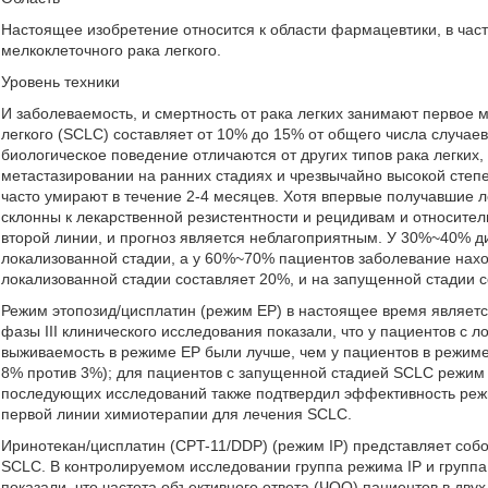
Настоящее изобретение относится к области фармацевтики, в час
мелкоклеточного рака легкого.
Уровень техники
И заболеваемость, и смертность от рака легких занимают первое 
легкого (SCLC) составляет от 10% до 15% от общего числа случаев 
биологическое поведение отличаются от других типов рака легких,
метастазировании на ранних стадиях и чрезвычайно высокой степ
часто умирают в течение 2-4 месяцев. Хотя впервые получавшие 
склонны к лекарственной резистентности и рецидивам и относите
второй линии, и прогноз является неблагоприятным. У 30%~40% д
локализованной стадии, а у 60%~70% пациентов заболевание нахо
локализованной стадии составляет 20%, и на запущенной стадии с
Режим этопозид/цисплатин (режим EP) в настоящее время являет
фазы III клинического исследования показали, что у пациентов с 
выживаемость в режиме EP были лучше, чем у пациентов в режим
8% против 3%); для пациентов с запущенной стадией SCLC режим 
последующих исследований также подтвердил эффективность реж
первой линии химиотерапии для лечения SCLC.
Иринотекан/цисплатин (CPT-11/DDP) (режим IP) представляет со
SCLC. В контролируемом исследовании группа режима IP и групп
показали, что частота объективного ответа (ЧОО) пациентов в двух