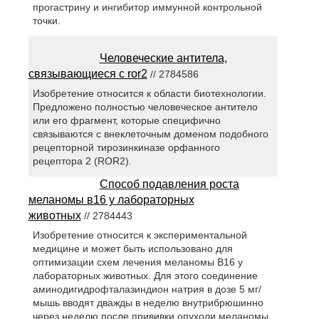
прогастрину и ингибитор иммунной контрольной
точки.
Человеческие антитела,
связывающиеся с ror2
// 2784586
Изобретение относится к области биотехнологии.
Предложено полностью человеческое антитело
или его фрагмент, которые специфично
связываются с внеклеточным доменом подобного
рецепторной тирозинкиназе орфанного
рецептора 2 (ROR2).
Способ подавления роста
меланомы в16 у лабораторных
животных
// 2784443
Изобретение относится к экспериментальной
медицине и может быть использовано для
оптимизации схем лечения меланомы В16 у
лабораторных животных. Для этого соединение
аминодигидрофталазиндион натрия в дозе 5 мг/
мышь вводят дважды в неделю внутрибрюшинно
через неделю после прививки опухоли меланомы