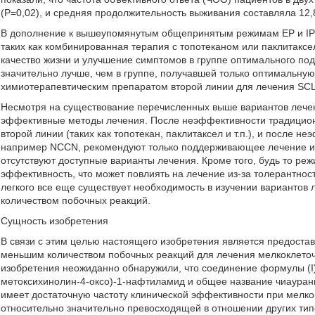
(P=0,02), и средняя продолжительность выживания составляла 12,8
В дополнение к вышеупомянутым общепринятым режимам EP и IP с
таких как комбинированная терапия с топотеканом или паклитакс
качество жизни и улучшение симптомов в группе оптимального по
значительно лучше, чем в группе, получавшей только оптимальну
химиотерапевтическим препаратом второй линии для лечения SC
Несмотря на существование перечисленных выше вариантов лечени
эффективные методы лечения. После неэффективности традицион
второй линии (таких как топотекан, паклитаксел и т.п.), и после н
например NCCN, рекомендуют только поддерживающее лечение ил
отсутствуют доступные варианты лечения. Кроме того, будь то режи
эффективность, что может повлиять на лечение из-за толерантнос
легкого все еще существует необходимость в изучении варианто
количеством побочных реакций.
Сущность изобретения
В связи с этим целью настоящего изобретения является предоста
меньшим количеством побочных реакций для лечения мелкоклеточн
изобретения неожиданно обнаружили, что соединение формулы (I
метоксихинолин-4-оксо)-1-нафтиламид и общее название чиаурани
имеет достаточную частоту клинической эффективности при мелкок
относительно значительно превосходящей в отношении других типо