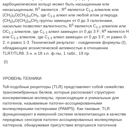
карбоциклическое кольцо может быть насыщенным или
3
4
ненасыщенным; R
является ; R
является C
алкилом или
1-6
(CH
)
O(CH
)
CH
, где C
алкил или любой атом углерода
2
n
2
m
3
1-6
(CH
)
O(CH
)
CH
группы замещен от 0 до 3 галогенами,
2
n
2
m
3
5
насколько позволяет валентность; R
является C
алкилом или
1-3
6
OC
алкилом, где C
алкил замещен от 0 до 3 F; R
является H
1-3
1-3
или C
алкилом, где C
алкил замещен от 0 до 3 F; m равно 0-
1-3
1-3
2; n равно 1-3. Технический результат - соединение формулы (I),
обладающее агонистической активностью в отношении
TLR7/TLR8. 3 н. и 18 з.п. ф-лы, 1 табл., 19 пр.
(I)
УРОВЕНЬ ТЕХНИКИ
Toll-подобные рецепторы (TLR) представляют собой семейство
трансмембранных белков, которые распознают структурно
консервативные молекулы, происходящие и уникальные для
патогенов, называемые патоген-ассоциированными
молекулярными паттернами (PAMPS). Как таковые, TLR
функционируют в иммунной системе млекопитающих в качестве
передовых сенсоров патоген-ассоциированных молекулярных
паттернов, обнаруживая присутствие вторгшихся патогенов