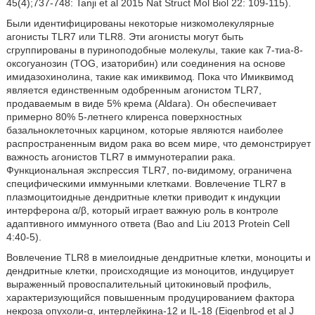
45(4);737-748: Tanji et al 2015 Nat Struct Mol Biol 22: 109-115).
Были идентифицированы некоторые низкомолекулярные
агонисты TLR7 или TLR8. Эти агонисты могут быть
сгруппированы в пуриноподобные молекулы, такие как 7-тиа-8-
оксогуанозин (TOG, изаторибин) или соединения на основе
имидазохинолина, такие как имиквимод. Пока что Имиквимод
является единственным одобренным агонистом TLR7,
продаваемым в виде 5% крема (Aldara). Он обеспечивает
примерно 80% 5-летнего клиренса поверхностных
базальноклеточных карцином, которые являются наиболее
распространенным видом рака во всем мире, что демонстрирует
важность агонистов TLR7 в иммунотерапии рака.
Функциональная экспрессия TLR7, по-видимому, ограничена
специфическими иммунными клетками. Вовлечение TLR7 в
плазмоцитоидные дендритные клетки приводит к индукции
интерферона α/β, который играет важную роль в контроле
адаптивного иммунного ответа (Bao and Liu 2013 Protein Cell
4:40-5).
Вовлечение TLR8 в миелоидные дендритные клетки, моноциты и
дендритные клетки, происходящие из моноцитов, индуцирует
выраженный провоспалительный цитокиновый профиль,
характеризующийся повышенным продуцированием фактора
некроза опухоли-α, интерлейкина-12 и IL-18 (Eigenbrod et al J