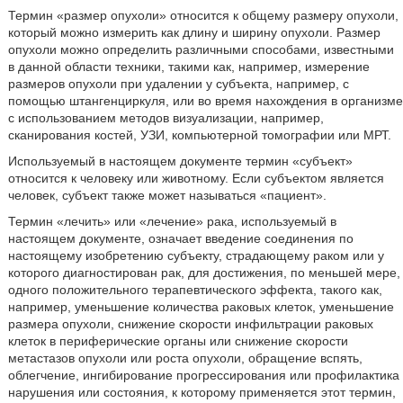
Термин «размер опухоли» относится к общему размеру опухоли,
который можно измерить как длину и ширину опухоли. Размер
опухоли можно определить различными способами, известными
в данной области техники, такими как, например, измерение
размеров опухоли при удалении у субъекта, например, с
помощью штангенциркуля, или во время нахождения в организме
с использованием методов визуализации, например,
сканирования костей, УЗИ, компьютерной томографии или МРТ.
Используемый в настоящем документе термин «субъект»
относится к человеку или животному. Если субъектом является
человек, субъект также может называться «пациент».
Термин «лечить» или «лечение» рака, используемый в
настоящем документе, означает введение соединения по
настоящему изобретению субъекту, страдающему раком или у
которого диагностирован рак, для достижения, по меньшей мере,
одного положительного терапевтического эффекта, такого как,
например, уменьшение количества раковых клеток, уменьшение
размера опухоли, снижение скорости инфильтрации раковых
клеток в периферические органы или снижение скорости
метастазов опухоли или роста опухоли, обращение вспять,
облегчение, ингибирование прогрессирования или профилактика
нарушения или состояния, к которому применяется этот термин,