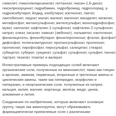
гликолят, гликоллиларсанилат, гептаноат, гексин-1,6-диоат,
гексилрезорцинат, гидрабамин, гидробромид, гидрохлорид, γ-
гидроксибутират, йодид, изобутират, изотионат, лактат,
лактобионат, лаурат, малат, малеат, малонат, миндалят, мезилат,
метафосфат, метансульфонат, метилсульфат, моногидрофосфат,
мукат, напсилат, нафталин-1-сульфонат, нафталин-2-сульфонат,
нитрат, олеат, оксалат, памоат (эмбонат), пальмитат, пантотенат,
фенилацетаты, фенилбутират, фенилпропионат, фталат, фосфат/
дифосфат, полигалактуронат, пропансульфонат, пропионат,
пропиолат, пирофосфат, пиросульфат, салицилат, стеарат,
субацетат, суберат, сукцинат, сульфат, сульфонат, сульфит, таннат,
тартрат, теоклат, тозилат и валерат.
Иллюстративные примеры подходящих солей включают
органические соли, полученные из аминокислот, таких как глицин
и аргинин, аммиак, первичные, вторичные и третичные амины и
циклические амины, такие как пиперидин, морфолин и
пиперазин, и неорганические соли, полученные из натрия,
кальция, калия, магния, марганца, железа, меди, цинка,
алюминия и лития.
Соединения по изобретению, которые включают основную
группу, такую как аминогруппа, могут образовывать
фармацевтически приемлемые соли с различными