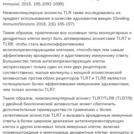
Immunol, 2015, 195,1092-1099).
Низкомолекулярные агонисты TLR также исследовались на
предмет использования в качестве адъювантов вакцин (Dowling,
ImmunoHorizons
2018, 2(6) 185-197).
Таким образом, практически все основные типы моноцитарных и
дендритных клеток могут быть активированы агонистами TLR7 и
TLR8, чтобы стать высокоэффективными
антигенпрезентирующими клетками, способствуя тем самым
эффективному врожденному и адаптивному иммунному ответу.
Большинство типов антигенпрезентирующих клеток
экспрессируют только один из этих двух рецепторов,
соответственно, малые молекулы с мощной агонистической
активностью против обоих рецепторов TLR7 и TLR8 являются
потенциально более эффективными иммунными адъювантами,
чем только агонисты TLR7.
Таким образом, низкомолекулярный агонист TLR7/TLR8 (TLR7/8)
с двойной биологической активностью может обеспечить
дополнительные преимущества по сравнению с более
селективным агонистом TLR7 и вызывать врожденные иммунные
ответы в более широком диапазоне антигенпрезентирующих
клеток и других ключевых типов иммунных клеток, включая
плазмоцитоидные и миелоидные дендритные клетки, моноциты и