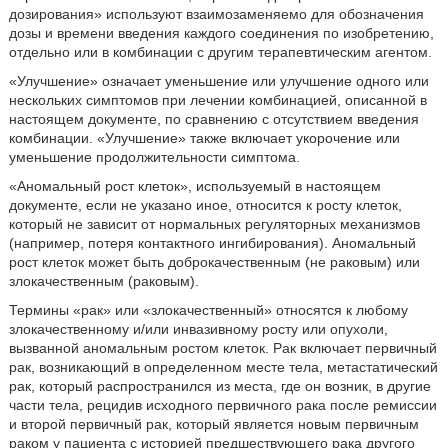
дозирования» используют взаимозаменяемо для обозначения
дозы и времени введения каждого соединения по изобретению,
отдельно или в комбинации с другим терапевтическим агентом.
«Улучшение» означает уменьшение или улучшение одного или
нескольких симптомов при лечении комбинацией, описанной в
настоящем документе, по сравнению с отсутствием введения
комбинации. «Улучшение» также включает укорочение или
уменьшение продолжительности симптома.
«Аномальный рост клеток», используемый в настоящем
документе, если не указано иное, относится к росту клеток,
который не зависит от нормальных регуляторных механизмов
(например, потеря контактного ингибирования). Аномальный
рост клеток может быть доброкачественным (не раковым) или
злокачественным (раковым).
Термины «рак» или «злокачественный» относятся к любому
злокачественному и/или инвазивному росту или опухоли,
вызванной аномальным ростом клеток. Рак включает первичный
рак, возникающий в определенном месте тела, метастатический
рак, который распространился из места, где он возник, в другие
части тела, рецидив исходного первичного рака после ремиссии
и второй первичный рак, который является новым первичным
раком у пациента с историей предшествующего рака другого