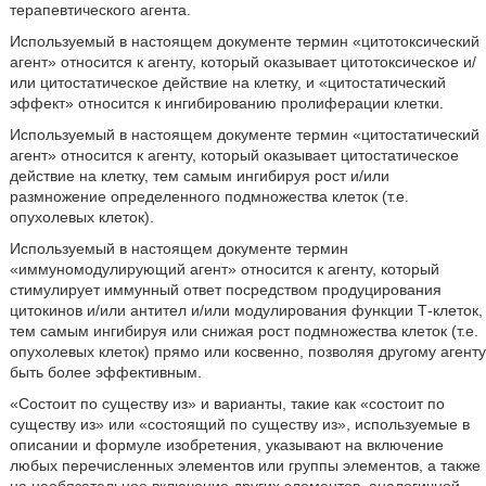
терапевтического агента.
Используемый в настоящем документе термин «цитотоксический
агент» относится к агенту, который оказывает цитотоксическое и/
или цитостатическое действие на клетку, и «цитостатический
эффект» относится к ингибированию пролиферации клетки.
Используемый в настоящем документе термин «цитостатический
агент» относится к агенту, который оказывает цитостатическое
действие на клетку, тем самым ингибируя рост и/или
размножение определенного подмножества клеток (т.е.
опухолевых клеток).
Используемый в настоящем документе термин
«иммуномодулирующий агент» относится к агенту, который
стимулирует иммунный ответ посредством продуцирования
цитокинов и/или антител и/или модулирования функции Т-клеток,
тем самым ингибируя или снижая рост подмножества клеток (т.е.
опухолевых клеток) прямо или косвенно, позволяя другому агенту
быть более эффективным.
«Состоит по существу из» и варианты, такие как «состоит по
существу из» или «состоящий по существу из», используемые в
описании и формуле изобретения, указывают на включение
любых перечисленных элементов или группы элементов, а также