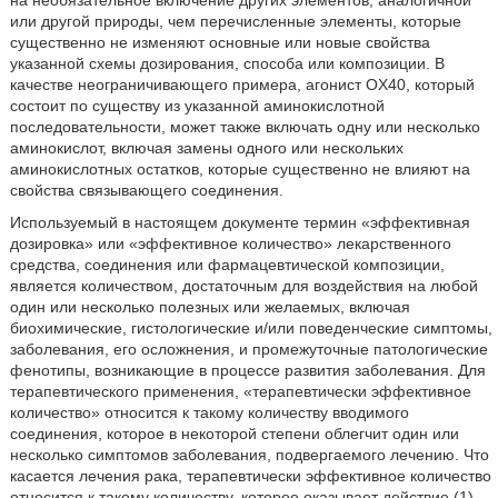
на необязательное включение других элементов, аналогичной
или другой природы, чем перечисленные элементы, которые
существенно не изменяют основные или новые свойства
указанной схемы дозирования, способа или композиции. В
качестве неограничивающего примера, агонист OX40, который
состоит по существу из указанной аминокислотной
последовательности, может также включать одну или несколько
аминокислот, включая замены одного или нескольких
аминокислотных остатков, которые существенно не влияют на
свойства связывающего соединения.
Используемый в настоящем документе термин «эффективная
дозировка» или «эффективное количество» лекарственного
средства, соединения или фармацевтической композиции,
является количеством, достаточным для воздействия на любой
один или несколько полезных или желаемых, включая
биохимические, гистологические и/или поведенческие симптомы,
заболевания, его осложнения, и промежуточные патологические
фенотипы, возникающие в процессе развития заболевания. Для
терапевтического применения, «терапевтически эффективное
количество» относится к такому количеству вводимого
соединения, которое в некоторой степени облегчит один или
несколько симптомов заболевания, подвергаемого лечению. Что
касается лечения рака, терапевтически эффективное количество
относится к такому количеству, которое оказывает действие (1)