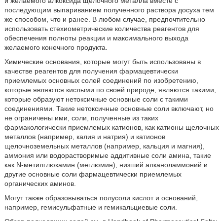
и желаемого алкоксида щелочного металла вместе с
последующим выпариванием полученного раствора досуха тем
же способом, что и ранее. В любом случае, предпочтительно
использовать стехиометрические количества реагентов для
обеспечения полноты реакции и максимального выхода
желаемого конечного продукта.
Химические основания, которые могут быть использованы в
качестве реагентов для получения фармацевтически
приемлемых основных солей соединений по изобретению,
которые являются кислыми по своей природе, являются такими,
которые образуют нетоксичные основные соли с такими
соединениями. Такие нетоксичные основные соли включают, но
не ограничены ими, соли, полученные из таких
фармакологически приемлемых катионов, как катионы щелочных
металлов (например, калия и натрия) и катионов
щелочноземельных металлов (например, кальция и магния),
аммония или водорастворимые аддитивные соли амина, такие
как N-метилглюкамин (меглюмин), низший алканоламмоний и
другие основные соли фармацевтически приемлемых
органических аминов.
Могут также образовываться полусоли кислот и оснований,
например, гемисульфатные и гемикальциевые соли.