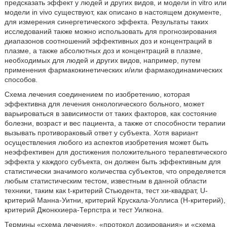
предсказать эффект у людей и других видов, и модели in vitro или
модели in vivo существуют, как описано в настоящем документе,
для измерения синергетического эффекта. Результаты таких
исследований также можно использовать для прогнозирования
диапазонов соотношений эффективных доз и концентраций в
плазме, а также абсолютных доз и концентраций в плазме,
необходимых для людей и других видов, например, путем
применения фармакокинетических и/или фармакодинамических
способов.
Схема лечения соединением по изобретению, которая
эффективна для лечения онкологического больного, может
варьироваться в зависимости от таких факторов, как состояние
болезни, возраст и вес пациента, а также от способности терапии
вызывать противораковый ответ у субъекта. Хотя вариант
осуществления любого из аспектов изобретения может быть
неэффективен для достижения положительного терапевтического
эффекта у каждого субъекта, он должен быть эффективным для
статистически значимого количества субъектов, что определяется
любым статистическим тестом, известным в данной области
техники, таким как t-критерий Стьюдента, тест хи-квадрат, U-
критерий Манна-Уитни, критерий Крускала-Уоллиса (H-критерий),
критерий Джонкхиера-Терпстра и тест Уилкона.
Термины «схема лечения», «протокол дозирования» и «схема