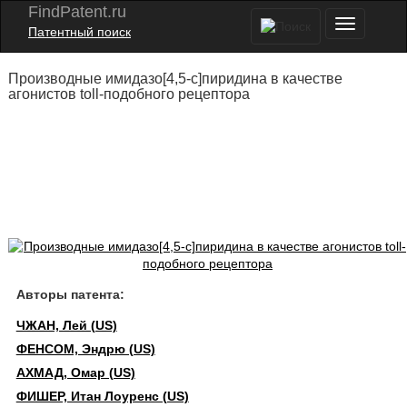
FindPatent.ru
Патентный поиск
Производные имидазо[4,5-с]пиридина в качестве
агонистов toll-подобного рецептора
Авторы патента:
ЧЖАН, Лей (US)
ФЕНСОМ, Эндрю (US)
АХМАД, Омар (US)
ФИШЕР, Итан Лоуренс (US)