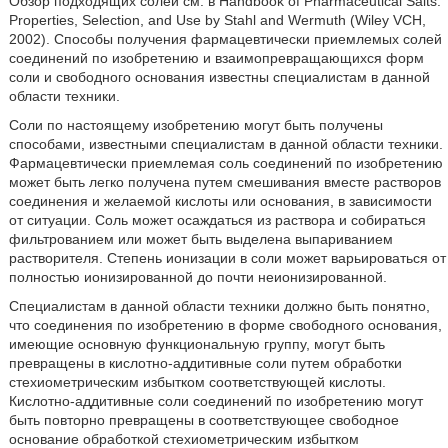
Обзор подходящих солей см. в Handbook of Pharmaceutical Salts:
Properties, Selection, and Use by Stahl and Wermuth (Wiley VCH,
2002). Способы получения фармацевтически приемлемых солей
соединений по изобретению и взаимопревращающихся форм
соли и свободного основания известны специалистам в данной
области техники.
Соли по настоящему изобретению могут быть получены
способами, известными специалистам в данной области техники.
Фармацевтически приемлемая соль соединений по изобретению
может быть легко получена путем смешивания вместе растворов
соединения и желаемой кислоты или основания, в зависимости
от ситуации. Соль может осаждаться из раствора и собираться
фильтрованием или может быть выделена выпариванием
растворителя. Степень ионизации в соли может варьироваться от
полностью ионизированной до почти неионизированной.
Специалистам в данной области техники должно быть понятно,
что соединения по изобретению в форме свободного основания,
имеющие основную функциональную группу, могут быть
превращены в кислотно-аддитивные соли путем обработки
стехиометрическим избытком соответствующей кислоты.
Кислотно-аддитивные соли соединений по изобретению могут
быть повторно превращены в соответствующее свободное
основание обработкой стехиометрическим избытком