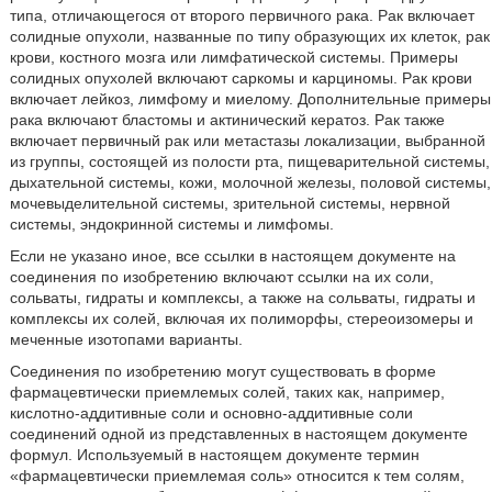
типа, отличающегося от второго первичного рака. Рак включает
солидные опухоли, названные по типу образующих их клеток, рак
крови, костного мозга или лимфатической системы. Примеры
солидных опухолей включают саркомы и карциномы. Рак крови
включает лейкоз, лимфому и миелому. Дополнительные примеры
рака включают бластомы и актинический кератоз. Рак также
включает первичный рак или метастазы локализации, выбранной
из группы, состоящей из полости рта, пищеварительной системы,
дыхательной системы, кожи, молочной железы, половой системы,
мочевыделительной системы, зрительной системы, нервной
системы, эндокринной системы и лимфомы.
Если не указано иное, все ссылки в настоящем документе на
соединения по изобретению включают ссылки на их соли,
сольваты, гидраты и комплексы, а также на сольваты, гидраты и
комплексы их солей, включая их полиморфы, стереоизомеры и
меченные изотопами варианты.
Соединения по изобретению могут существовать в форме
фармацевтически приемлемых солей, таких как, например,
кислотно-аддитивные соли и основно-аддитивные соли
соединений одной из представленных в настоящем документе
формул. Используемый в настоящем документе термин
«фармацевтически приемлемая соль» относится к тем солям,