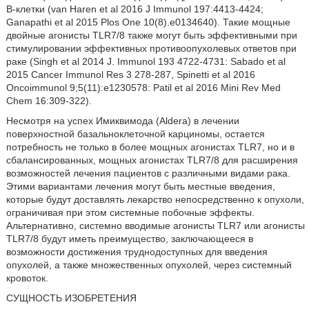
В-клетки (van Haren et al 2016 J Immunol 197:4413-4424;
Ganapathi et al 2015 Plos One 10(8).e0134640). Такие мощные
двойные агонисты TLR7/8 также могут быть эффективными при
стимулировании эффективных противоопухолевых ответов при
раке (Singh et al 2014 J. Immunol 193 4722-4731: Sabado et al
2015 Cancer Immunol Res 3 278-287, Spinetti et al 2016
Oncoimmunol 9;5(11):e1230578: Patil et al 2016 Mini Rev Med
Chem 16:309-322).
Несмотря на успех Имиквимода (Aldera) в лечении
поверхностной базальноклеточной карциномы, остается
потребность не только в более мощных агонистах TLR7, но и в
сбалансированных, мощных агонистах TLR7/8 для расширения
возможностей лечения пациентов с различными видами рака.
Этими вариантами лечения могут быть местные введения,
которые будут доставлять лекарство непосредственно к опухоли,
ограничивая при этом системные побочные эффекты.
Альтернативно, системно вводимые агонисты TLR7 или агонисты
TLR7/8 будут иметь преимущество, заключающееся в
возможности достижения труднодоступных для введения
опухолей, а также множественных опухолей, через системный
кровоток.
СУЩНОСТЬ ИЗОБРЕТЕНИЯ