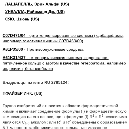
ЛАШАПЕЛЛЬ, Эрик Альфи (US)
УНВАЛЛА, Райоманд Дж. (US)
СЯО, Цзюнь (US)
C07D471/04
- орто-конденсированные системы (карбацефамы,
например гомотиенамицины C07D463/00)
A61P35/00
- Противоопухолевые средства
A61K31/437
- гетероциклическая система, содержащая
пятичленное кольцо с азотом в качестве гетероатома, например
индолизин, бета-карболин
Владельцы патента RU 2785124:
ПФАЙЗЕР ИНК. (US)
Группа изобретений относится к области фармацевтической
химии и включает соединение формулы (I) и фармацевтическую
1
2
композицию на его основе, где в формуле (I) R
и R
независимо
1
2
являются C
алкилом; или R
и R
объединены с образованием
1-3
5-7-членного карбоциклического кольца, где указанное