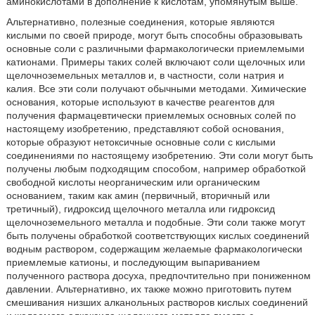
аминокислотами в дополнение к кислотам, упомянутым выше.
Альтернативно, полезные соединения, которые являются
кислыми по своей природе, могут быть способны образовывать
основные соли с различными фармакологически приемлемыми
катионами. Примеры таких солей включают соли щелочных или
щелочноземельных металлов и, в частности, соли натрия и
калия. Все эти соли получают обычными методами. Химические
основания, которые используют в качестве реагентов для
получения фармацевтически приемлемых основных солей по
настоящему изобретению, представляют собой основания,
которые образуют нетоксичные основные соли с кислыми
соединениями по настоящему изобретению. Эти соли могут быть
получены любым подходящим способом, например обработкой
свободной кислоты неорганическим или органическим
основанием, таким как амин (первичный, вторичный или
третичный), гидроксид щелочного металла или гидроксид
щелочноземельного металла и подобные. Эти соли также могут
быть получены обработкой соответствующих кислых соединений
водным раствором, содержащим желаемые фармакологически
приемлемые катионы, и последующим выпариванием
полученного раствора досуха, предпочтительно при пониженном
давлении. Альтернативно, их также можно приготовить путем
смешивания низших алканольных растворов кислых соединений