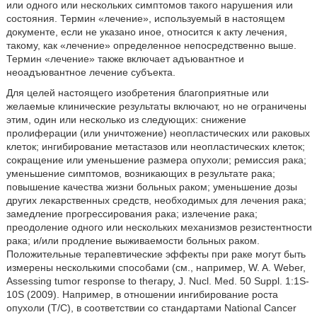
или одного или нескольких симптомов такого нарушения или
состояния. Термин «лечение», используемый в настоящем
документе, если не указано иное, относится к акту лечения,
такому, как «лечение» определенное непосредственно выше.
Термин «лечение» также включает адъювантное и
неоадъювантное лечение субъекта.
Для целей настоящего изобретения благоприятные или
желаемые клинические результаты включают, но не ограничены
этим, один или несколько из следующих: снижение
пролиферации (или уничтожение) неопластических или раковых
клеток; ингибирование метастазов или неопластических клеток;
сокращение или уменьшение размера опухоли; ремиссия рака;
уменьшение симптомов, возникающих в результате рака;
повышение качества жизни больных раком; уменьшение дозы
других лекарственных средств, необходимых для лечения рака;
замедление прогрессирования рака; излечение рака;
преодоление одного или нескольких механизмов резистентности
рака; и/или продление выживаемости больных раком.
Положительные терапевтические эффекты при раке могут быть
измерены несколькими способами (см., например, W. A. Weber,
Assessing tumor response to therapy, J. Nucl. Med. 50 Suppl. 1:1S-
10S (2009). Например, в отношении ингибирование роста
опухоли (Т/С), в соответствии со стандартами National Cancer