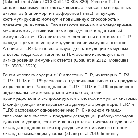
(Takeuchi and Akira 2010 Cell 140:805-820). Участие TLR в
сигнальных иммунных клетках вызывает биосинтез выбранных
цитокинов (например, интерферонов I типа), индукцию
костимулирующих молекул и повышенную способность к
презентации антигена. Это являются важными молекулярными
механизмами, активирующими врожденный и адаптивный
иммунный ответ. Соответственно, агонисты и антагонисты TLR
находят применение при модулировании иммунных ответов.
Агонисты TLR обычно используют для стимуляции иммунных
ответов, тогда как антагонисты TLR обычно используют для
ингибирования иммунных ответов (Gosu et al 2012. Molecules
17:13503-13529).
Геном человека содержит 10 известных TLR, из которых TLR3,
TLR7, TLR8 и TLR9 распознают нуклеиновые кислоты и продукты
их разложения. Распределение TLR7, TLR8 и TLR9 ограничено
эндосомальными компартментами клеток, и они
преимущественно экспрессируются в клетках иммунной системы.
В конфигурации активированного димерного рецептора, TLR7 и
TLR8 распознают одноцепочечную РНК на одном лиганд-
связывающем участке и продукты деградации рибонуклеозидов
гуанозин и уридин, соответственно (а также низкомолекулярные
лиганды с родственными структурными мотивами) во втором
лиганд-связывающем участке (Zhang et al 2016 Immunity