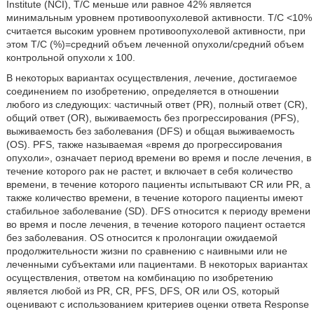
Institute (NCI), Т/С меньше или равное 42% является
минимальным уровнем противоопухолевой активности. Т/С <10%
считается высоким уровнем противоопухолевой активности, при
этом T/C (%)=средний объем леченной опухоли/средний объем
контрольной опухоли x 100.
В некоторых вариантах осуществления, лечение, достигаемое
соединением по изобретению, определяется в отношении
любого из следующих: частичный ответ (PR), полный ответ (CR),
общий ответ (OR), выживаемость без прогрессирования (PFS),
выживаемость без заболевания (DFS) и общая выживаемость
(OS). PFS, также называемая «время до прогрессирования
опухоли», означает период времени во время и после лечения, в
течение которого рак не растет, и включает в себя количество
времени, в течение которого пациенты испытывают CR или PR, а
также количество времени, в течение которого пациенты имеют
стабильное заболевание (SD). DFS относится к периоду времени
во время и после лечения, в течение которого пациент остается
без заболевания. OS относится к пролонгации ожидаемой
продолжительности жизни по сравнению с наивными или не
леченными субъектами или пациентами. В некоторых вариантах
осуществления, ответом на комбинацию по изобретению
является любой из PR, CR, PFS, DFS, OR или OS, который
оценивают с использованием критериев оценки ответа Response