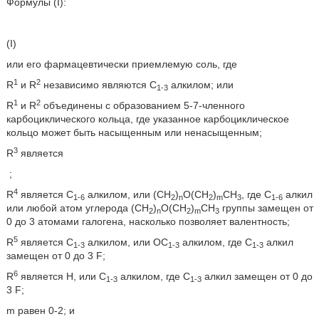
Формулы (I):
(I)
или его фармацевтически приемлемую соль, где
1
2
R
и R
независимо являются C
алкилом; или
1-3
1
2
R
и R
объединены с образованием 5-7-членного
карбоциклического кольца, где указанное карбоциклическое
кольцо может быть насыщенным или ненасыщенным;
3
R
является
;
4
R
является C
алкилом, или (CH
)
O(CH
)
CH
, где C
алкил
1-6
2
n
2
m
3
1-6
или любой атом углерода (CH
)
O(CH
)
CH
группы замещен от
2
n
2
m
3
0 до 3 атомами галогена, насколько позволяет валентность;
5
R
является C
алкилом, или OC
алкилом, где C
алкил
1-3
1-3
1-3
замещен от 0 до 3 F;
6
R
является H, или C
алкилом, где C
алкил замещен от 0 до
1-3
1-3
3 F;
m равен 0-2; и