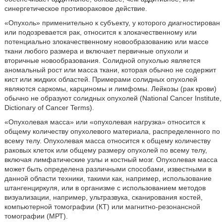
синергетическое противораковое действие.
«Опухоль» применительно к субъекту, у которого диагностирован
или подозревается рак, относится к злокачественному или
потенциально злокачественному новообразованию или массе
ткани любого размера и включает первичные опухоли и
вторичные новообразования. Солидной опухолью является
аномальный рост или масса ткани, которая обычно не содержит
кист или жидких областей. Примерами солидных опухолей
являются саркомы, карциномы и лимфомы. Лейкозы (рак крови)
обычно не образуют солидных опухолей (National Cancer Institute,
Dictionary of Cancer Terms).
«Опухолевая масса» или «опухолевая нагрузка» относится к
общему количеству опухолевого материала, распределенного по
всему телу. Опухолевая масса относится к общему количеству
раковых клеток или общему размеру опухолей по всему телу,
включая лимфатические узлы и костный мозг. Опухолевая масса
может быть определена различными способами, известными в
данной области техники, такими как, например, использование
штангенциркуля, или в организме с использованием методов
визуализации, например, ультразвука, сканирования костей,
компьютерной томографии (КТ) или магнитно-резонансной
томографии (МРТ).