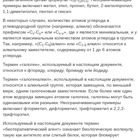
n
(2n+1)
примеры включают метил, этил, пропил, бутил, 2-метилпропил,
1,1-диметилэтил, пентил и гексил.
В некоторых случаях, количество атомов углерода в
углеводородной группе (например, алкиле) обозначается
префиксом «C
-C
» или «C
», где x является минимальным, и y
x
y
x-y
является максимальным количеством атомов углерода в группе.
Так, например, «(C
-C
)алкил» или «C
алкил» относится к
1
6
1-6
алкильному заместителю, содержащему от 1 до 6 атомов
углерода.
Термин «галоген», используемый в настоящем документе,
относится к фториду, хлориду, бромиду или йодиду.
Термин «галогеналкил», используемый в настоящем документе,
относится к алкильной группе, которая замещена, по меньшей
мере, одним галогеновым заместителем. Если более чем один
атом водорода замещен атомом галогена, галогены могут быть
одинаковыми или разными. Неограничивающие примеры
включают фторметил, дифторметил, трифторметил и 2,2,2-
трифторэтил.
Используемый в настоящем документе термин
«биотерапевтический агент» означает биологическую молекулу,
такую как антитело или слитый белок, которая блокирует