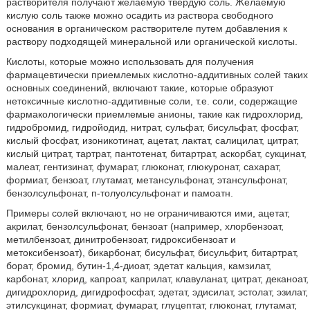
растворителя получают желаемую твердую соль. Желаемую
кислую соль также можно осадить из раствора свободного
основания в органическом растворителе путем добавления к
раствору подходящей минеральной или органической кислоты.
Кислоты, которые можно использовать для получения
фармацевтически приемлемых кислотно-аддитивных солей таких
основных соединений, включают такие, которые образуют
нетоксичные кислотно-аддитивные соли, т.е. соли, содержащие
фармакологически приемлемые анионы, такие как гидрохлорид,
гидробромид, гидройодид, нитрат, сульфат, бисульфат, фосфат,
кислый фосфат, изоникотинат, ацетат, лактат, салицилат, цитрат,
кислый цитрат, тартрат, пантотенат, битартрат, аскорбат, сукцинат,
малеат, гентизинат, фумарат, глюконат, глюкуронат, сахарат,
формиат, бензоат, глутамат, метансульфонат, этансульфонат,
бензолсульфонат, п-толуолсульфонат и памоатн.
Примеры солей включают, но не ограничиваются ими, ацетат,
акрилат, бензолсульфонат, бензоат (например, хлорбензоат,
метилбензоат, динитробензоат, гидроксибензоат и
метоксибензоат), бикарбонат, бисульфат, бисульфит, битартрат,
борат, бромид, бутин-1,4-диоат, эдетат кальция, камзилат,
карбонат, хлорид, капроат, каприлат, клавуланат, цитрат, деканоат,
дигидрохлорид, дигидрофосфат, эдетат, эдисилат, эстолат, эзилат,
этилсукцинат, формиат, фумарат, глуцептат, глюконат, глутамат,