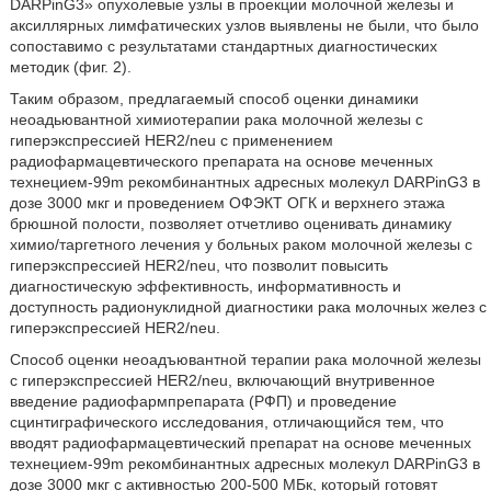
DARPinG3» опухолевые узлы в проекции молочной железы и
аксиллярных лимфатических узлов выявлены не были, что было
сопоставимо с результатами стандартных диагностических
методик (фиг. 2).
Таким образом, предлагаемый способ оценки динамики
неоадьювантной химиотерапии рака молочной железы с
гиперэкспрессией HER2/neu с применением
радиофармацевтического препарата на основе меченных
технецием-99m рекомбинантных адресных молекул DARPinG3 в
дозе 3000 мкг и проведением ОФЭКТ ОГК и верхнего этажа
брюшной полости, позволяет отчетливо оценивать динамику
химио/таргетного лечения у больных раком молочной железы с
гиперэкспрессией HER2/neu, что позволит повысить
диагностическую эффективность, информативность и
доступность радионуклидной диагностики рака молочных желез с
гиперэкспрессией HER2/neu.
Способ оценки неоадъювантной терапии рака молочной железы
с гиперэкспрессией HER2/neu, включающий внутривенное
введение радиофармпрепарата (РФП) и проведение
сцинтиграфического исследования, отличающийся тем, что
вводят радиофармацевтический препарат на основе меченных
технецием-99m рекомбинантных адресных молекул DARPinG3 в
дозе 3000 мкг с активностью 200-500 МБк, который готовят