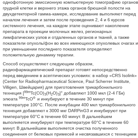
однофотонную эмиссионную компьютерную томографию органов
грудной клетки и верхнего этажа органов брюшной полости на
двухдетекторной гамма-камере, исследование выполняют перед
началом лечения и затем после проведения 2, 4 и 6 курсов
системного лечения, на каждом этапе оценивают накопление
препарата в проекции молочных желез, регионарных
лимфатических узлов и отдаленных органов и тканей, а также
показатели опухоль/фон во всех имеющихся опухолевых очагах и
при уменьшении последнего показателя определяют
положительную динамику терапии.
Способ осуществляют следующим образом,
радиофармацевтический препарат готовят непосредственно
перед введением в асептических условиях: в набор «CRS Isolink»
(Center for Radiopharmaceutical Science, Paul Scherrer Institute,
Villigen, Швейцария) для приготовления трикарбонильного
99m
+
технеция [
Tc(СО)
(H
O)
]
добавляют 1000 мкл (2-4 ГБк)
3
2
3
99m
4-
элюата
TcO
и инкубируют в течение 30 минут при
температуре 100°С. После инкубации 400 мкл трикарбонильного
технеция добавляют к 3000 мкг DARPinG3 и инкубируют при
температуре 60°С в течение 60 минут. В дальнейшем
выполняется инкубируют при температуре 60°С в течение 60
минут. В дальнейшем выполняется очистка полученного
соединения от белковых примесей и несвязавшихся с технецием