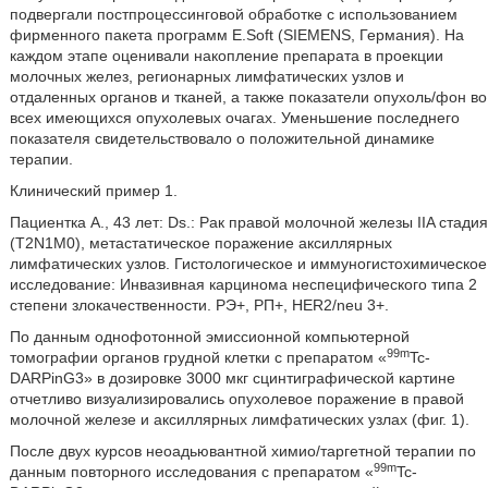
подвергали постпроцессинговой обработке с использованием
фирменного пакета программ E.Soft (SIEMENS, Германия). На
каждом этапе оценивали накопление препарата в проекции
молочных желез, регионарных лимфатических узлов и
отдаленных органов и тканей, а также показатели опухоль/фон во
всех имеющихся опухолевых очагах. Уменьшение последнего
показателя свидетельствовало о положительной динамике
терапии.
Клинический пример 1.
Пациентка А., 43 лет: Ds.: Рак правой молочной железы IIA стадия
(T2N1M0), метастатическое поражение аксиллярных
лимфатических узлов. Гистологическое и иммуногистохимическое
исследование: Инвазивная карцинома неспецифического типа 2
степени злокачественности. РЭ+, РП+, HER2/neu 3+.
По данным однофотонной эмиссионной компьютерной
99m
томографии органов грудной клетки с препаратом «
Tc-
DARPinG3» в дозировке 3000 мкг сцинтиграфической картине
отчетливо визуализировались опухолевое поражение в правой
молочной железе и аксиллярных лимфатических узлах (фиг. 1).
После двух курсов неоадьювантной химио/таргетной терапии по
99m
данным повторного исследования с препаратом «
Tc-