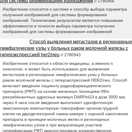
для системы формирования изображений
// 2780966
Изобретение относится к системе и способу выбора параметра
получения изображений для системы формирования
изображений. Техническим результатом является повышение
эффективности и точности выбора параметра получения
изображений для системы формирования изображений.
Способ выявления метастазов в регионарные
лимфатические узлы у больных раком молочной железы с
гиперэкспрессией her2/neu
// 2780943
Изобретение относится к области медицины, а именно к
онкологии, и может быть использовано для выявления
метастазов в регионарные лимфатические узлы у больных
раком молочной железы с гиперэкспрессией HER2/neu. Способ
включает введение пациенту радиофармацевтического
препарата (РФП) на основе меченных технецием-99m
рекомбинантных адресных молекул DARPinG3 в дозе 3000 мкг,
через 4 часа после введения выполняют однофотонную
эмиссионную компьютерную томографию органов грудной
клетки на двухдетекторной гамма-камере с оценкой накопления
препарата в проекции молочных желез и регионарных
лимфатических узлов и при визуализации участков
гиперфиксации РФП диагностировали злокачественную