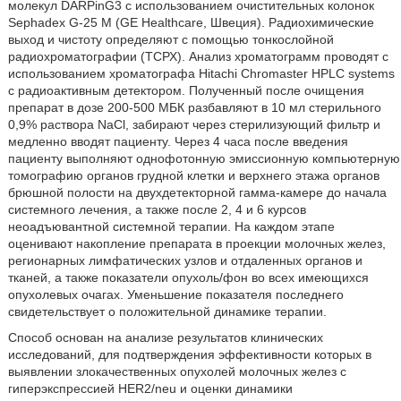
молекул DARPinG3 с использованием очистительных колонок
Sephadex G-25 М (GE Healthcare, Швеция). Радиохимические
выход и чистоту определяют с помощью тонкослойной
радиохроматографии (ТСРХ). Анализ хроматограмм проводят с
использованием хроматографа Hitachi Chromaster HPLC systems
с радиоактивным детектором. Полученный после очищения
препарат в дозе 200-500 МБК разбавляют в 10 мл стерильного
0,9% раствора NaCl, забирают через стерилизующий фильтр и
медленно вводят пациенту. Через 4 часа после введения
пациенту выполняют однофотонную эмиссионную компьютерную
томографию органов грудной клетки и верхнего этажа органов
брюшной полости на двухдетекторной гамма-камере до начала
системного лечения, а также после 2, 4 и 6 курсов
неоадъювантной системной терапии. На каждом этапе
оценивают накопление препарата в проекции молочных желез,
регионарных лимфатических узлов и отдаленных органов и
тканей, а также показатели опухоль/фон во всех имеющихся
опухолевых очагах. Уменьшение показателя последнего
свидетельствует о положительной динамике терапии.
Способ основан на анализе результатов клинических
исследований, для подтверждения эффективности которых в
выявлении злокачественных опухолей молочных желез с
гиперэкспрессией HER2/neu и оценки динамики