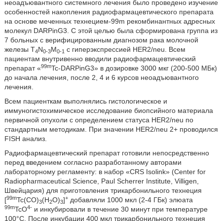
неоадъювантного системного лечения было проведено изучение
особенностей накопления радиофармацевтического препарата
на основе меченных технецием-99m рекомбинантных адресных
молекул DARPinG3. С этой целью была сформирована группа из
7 больных с верифицированным диагнозом рака молочной
железы T
N
M
с гиперэкспрессией HER2/neu. Всем
4
0-3
0-1
пациентам внутривенно вводили радиофармацевтический
99m
препарат «
Tc-DARPinG3» в дозировке 3000 мкг (200-500 МБк)
до начала лечения, после 2, 4 и 6 курсов неоадъювантного
лечения.
Всем пациенткам выполнялись гистологическое и
иммуногистохимическое исследование биопсийного материала
первичной опухоли с определением статуса HER2/neu по
стандартным методикам. При значении HER2/neu 2+ проводился
FISH анализ.
Радиофармацевтический препарат готовили непосредственно
перед введением согласно разработанному авторами
лабораторному регламенту: в набор «CRS Isolink» (Center for
Radiopharmaceutical Science, Paul Scherrer Institute, Villigen,
Швейцария) для приготовления трикарбонильного технеция
99m
+
[
Tc(СО)
(H
O)
]
добавляли 1000 мкл (2-4 ГБк) элюата
3
2
3
99m
4-
TcO
и инкубировали в течение 30 минут при температуре
100°С. После инкубации 400 мкл трикарбонильного технеция