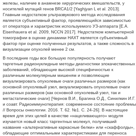
железы, наличие в анамнезе хирургических вмешательств, у
носителей мутаций генов BRCA1/2 [Yaghjyan L et al. 2013].
Главным недостатком ультразвукового метода исследования
является субъективный фактор, проявляющийся зависимостью
от оператора и характристик используемого УЗ-аппарата [Е.А.
Eisenhauera et al. 2009, NCCN 2017]. Недостатком компьютерной
томографии в оценке динамики НАХТ является субъективный
фактор при оценке полученных результатов, а также сложность в
визуализации опухолей менее 2 см.
В последние годы все большую популярность получают
таргетные радионуклидные методы диагностики злокачественных
заболеваний, обладающие высокой специфичностью к
различным молекулярным мишеням и позволяющие
визуализировать опухолевые очаги различных размеров (как
основной опухолевый узел, визуализировать опухолевые очаги
различных размеров (как основной опухолевый узел, так и
метастатические очаги) [Чернов В.И., Брагина О.Д., Синилкин И.Г.
и соавт. Радиоиммунотерапия: современное состояние проблемы
// Вопросы онкологии. 2016. Т. 62. №1. С. 24-26]. В настоящее
время для этих целей в качестве «нацеливающего» модуля
изучается новый класс таргентных молекул, получивший
название «альтернативные каркасные белки» или «скаффолды»,
обладающие оптимальными характеристиками для переноса