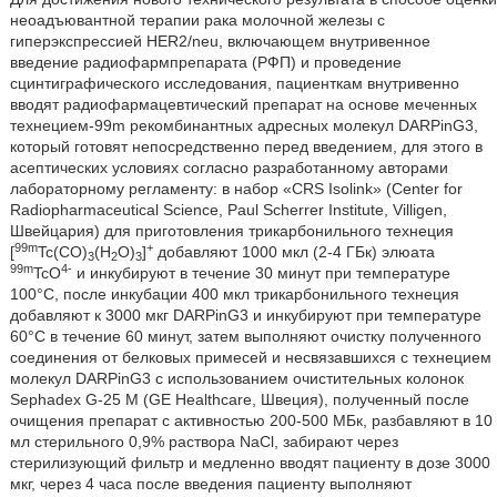
неоадъювантной терапии рака молочной железы с
гиперэкспрессией HER2/neu, включающем внутривенное
введение радиофармпрепарата (РФП) и проведение
сцинтиграфического исследования, пациенткам внутривенно
вводят радиофармацевтический препарат на основе меченных
технецием-99m рекомбинантных адресных молекул DARPinG3,
который готовят непосредственно перед введением, для этого в
асептических условиях согласно разработанному авторами
лабораторному регламенту: в набор «CRS Isolink» (Center for
Radiopharmaceutical Science, Paul Scherrer Institute, Villigen,
Швейцария) для приготовления трикарбонильного технеция
99m
+
[
Tc(СО)
(H
O)
]
добавляют 1000 мкл (2-4 ГБк) элюата
3
2
3
99m
4-
TcO
и инкубируют в течение 30 минут при температуре
100°С, после инкубации 400 мкл трикарбонильного технеция
добавляют к 3000 мкг DARPinG3 и инкубируют при температуре
60°С в течение 60 минут, затем выполняют очистку полученного
соединения от белковых примесей и несвязавшихся с технецием
молекул DARPinG3 с использованием очистительных колонок
Sephadex G-25 М (GE Healthcare, Швеция), полученный после
очищения препарат с активностью 200-500 МБк, разбавляют в 10
мл стерильного 0,9% раствора NaCl, забирают через
стерилизующий фильтр и медленно вводят пациенту в дозе 3000
мкг, через 4 часа после введения пациенту выполняют