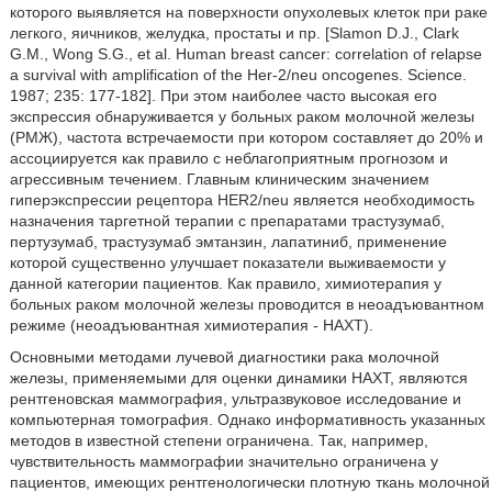
которого выявляется на поверхности опухолевых клеток при раке
легкого, яичников, желудка, простаты и пр. [Slamon D.J., Clark
G.M., Wong S.G., et al. Human breast cancer: correlation of relapse
a survival with amplification of the Her-2/neu oncogenes. Science.
1987; 235: 177-182]. При этом наиболее часто высокая его
экспрессия обнаруживается у больных раком молочной железы
(РМЖ), частота встречаемости при котором составляет до 20% и
ассоциируется как правило с неблагоприятным прогнозом и
агрессивным течением. Главным клиническим значением
гиперэкспрессии рецептора HER2/neu является необходимость
назначения таргетной терапии с препаратами трастузумаб,
пертузумаб, трастузумаб эмтанзин, лапатиниб, применение
которой существенно улучшает показатели выживаемости у
данной категории пациентов. Как правило, химиотерапия у
больных раком молочной железы проводится в неоадъювантном
режиме (неоадъювантная химиотерапия - НАХТ).
Основными методами лучевой диагностики рака молочной
железы, применяемыми для оценки динамики НАХТ, являются
рентгеновская маммография, ультразвуковое исследование и
компьютерная томография. Однако информативность указанных
методов в известной степени ограничена. Так, например,
чувствительность маммографии значительно ограничена у
пациентов, имеющих рентгенологически плотную ткань молочной