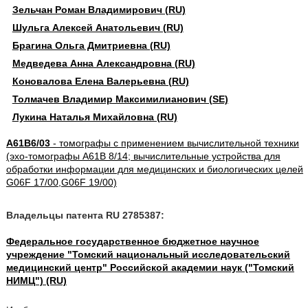
Зельчан Роман Владимирович (RU)
Шульга Алексей Анатольевич (RU)
Брагина Ольга Дмитриевна (RU)
Медведева Анна Александровна (RU)
Коновалова Елена Валерьевна (RU)
Толмачев Владимир Максимилианович (SE)
Лукина Наталья Михайловна (RU)
A61B6/03
- томографы с применением вычислительной техники
(эхо-томографы A61B 8/14; вычислительные устройства для
обработки информации для медицинских и биологических целей
G06F 17/00,G06F 19/00)
Владельцы патента RU 2785387:
Федеральное государственное бюджетное научное
учреждение "Томский национальный исследовательский
медицинский центр" Российской академии наук ("Томский
НИМЦ") (RU)