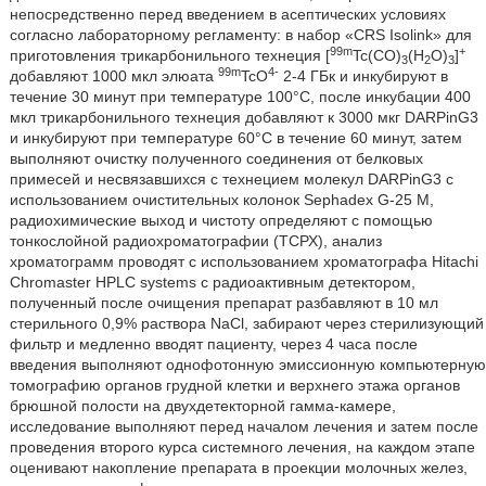
непосредственно перед введением в асептических условиях
согласно лабораторному регламенту: в набор «CRS Isolink» для
99m
+
приготовления трикарбонильного технеция [
Tc(СО)
(Н
О)
]
3
2
3
99m
4-
добавляют 1000 мкл элюата
TcO
2-4 ГБк и инкубируют в
течение 30 минут при температуре 100°С, после инкубации 400
мкл трикарбонильного технеция добавляют к 3000 мкг DARPinG3
и инкубируют при температуре 60°С в течение 60 минут, затем
выполняют очистку полученного соединения от белковых
примесей и несвязавшихся с технецием молекул DARPinG3 с
использованием очистительных колонок Sephadex G-25 Μ,
радиохимические выход и чистоту определяют с помощью
тонкослойной радиохроматографии (ТСРХ), анализ
хроматограмм проводят с использованием хроматографа Hitachi
Chromaster HPLC systems с радиоактивным детектором,
полученный после очищения препарат разбавляют в 10 мл
стерильного 0,9% раствора NaCl, забирают через стерилизующий
фильтр и медленно вводят пациенту, через 4 часа после
введения выполняют однофотонную эмиссионную компьютерную
томографию органов грудной клетки и верхнего этажа органов
брюшной полости на двухдетекторной гамма-камере,
исследование выполняют перед началом лечения и затем после
проведения второго курса системного лечения, на каждом этапе
оценивают накопление препарата в проекции молочных желез,