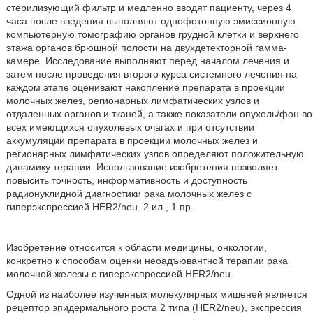
стерилизующий фильтр и медленно вводят пациенту, через 4
часа после введения выполняют однофотонную эмиссионную
компьютерную томографию органов грудной клетки и верхнего
этажа органов брюшной полости на двухдетекторной гамма-
камере. Исследование выполняют перед началом лечения и
затем после проведения второго курса системного лечения на
каждом этапе оценивают накопление препарата в проекции
молочных желез, регионарных лимфатических узлов и
отдаленных органов и тканей, а также показатели опухоль/фон во
всех имеющихся опухолевых очагах и при отсутствии
аккумуляции препарата в проекции молочных желез и
регионарных лимфатических узлов определяют положительную
динамику терапии. Использование изобретения позволяет
повысить точность, информативность и доступность
радионуклидной диагностики рака молочных желез с
гиперэкспрессией HER2/neu. 2 ил., 1 пр.
Изобретение относится к области медицины, онкологии,
конкретно к способам оценки неоадъювантной терапии рака
молочной железы с гиперэкспрессией HER2/neu.
Одной из наиболее изученных молекулярных мишеней является
рецептор эпидермального роста 2 типа (HER2/neu), экспрессия