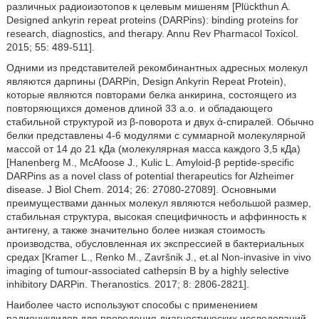
различных радиоизотопов к целевым мишеням [Plückthun A.
Designed ankyrin repeat proteins (DARPins): binding proteins for
research, diagnostics, and therapy. Annu Rev Pharmacol Toxicol.
2015; 55: 489-511].
Одними из представителей рекомбинантных адресных молекул
являются дарпины (DARPin, Design Ankyrin Repeat Protein),
которые являются повторами белка анкирина, состоящего из
повторяющихся доменов длиной 33 а.о. и обладающего
стабильной структурой из β-поворота и двух ά-спиралей. Обычно
белки представлены 4-6 модулями с суммарной молекулярной
массой от 14 до 21 кДа (молекулярная масса каждого 3,5 кДа)
[Hanenberg М., McAfoose J., Kulic L. Amyloid-β peptide-specific
DARPins as a novel class of potential therapeutics for Alzheimer
disease. J Biol Chem. 2014; 26: 27080-27089]. Основными
преимуществами данных молекул являются небольшой размер,
стабильная структура, высокая специфичность и аффинность к
антигену, а также значительно более низкая стоимость
производства, обусловленная их экспрессией в бактериальных
средах [Kramer L., Renko М., Završnik J., et.al Non-invasive in vivo
imaging of tumour-associated cathepsin В by a highly selective
inhibitory DARPin. Theranostics. 2017; 8: 2806-2821].
Наиболее часто используют способы с применением
радионуклидов для проведения диагностических исследований