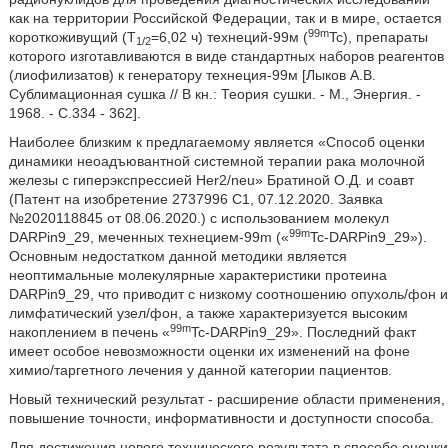
как на территории Российской Федерации, так и в мире, остается
99m
короткоживущий (T
=6,02 ч) технеций-99м (
Tc), препараты
1/2
которого изготавливаются в виде стандартных наборов реагентов
(лиофилизатов) к генератору технеция-99м [Лыков А.В.
Сублимационная сушка // В кн.: Теория сушки. - М., Энергия. -
1968. - С.334 - 362].
Наиболее близким к предлагаемому является «Способ оценки
динамики неоадъювантной системной терапии рака молочной
железы с гиперэкспрессией Her2/neu» Братиной О.Д. и соавт
(Патент на изобретение 2737996 С1, 07.12.2020. Заявка
№2020118845 от 08.06.2020.) с использованием молекул
99m
DARPin9_29, меченных технецием-99m («
Tc-DARPin9_29»).
Основным недостатком данной методики является
неоптимальные молекулярные характеристики протеина
DARPin9_29, что приводит с низкому соотношению опухоль/фон и
лимфатический узел/фон, а также характеризуется высоким
99m
накоплением в печень «
Tc-DARPin9_29». Последний факт
имеет особое невозможности оценки их изменений на фоне
химио/таргетного лечения у данной категории пациентов.
Новый технический результат - расширение области применения,
повышение точности, информативности и доступности способа.
Для достижения нового технического результата в способе оценки