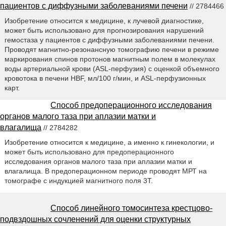
пациентов с диффузными заболеваниями печени
// 2784466
Изобретение относится к медицине, к лучевой диагностике,
может быть использовано для прогнозирования нарушений
гемостаза у пациентов с диффузными заболеваниями печени.
Проводят магнитно-резонансную томографию печени в режиме
маркирования спинов протонов магнитным полем в молекулах
воды артериальной крови (ASL-перфузия) с оценкой объемного
кровотока в печени HBF, мл/100 г/мин, и ASL-перфузионных
карт.
Способ предоперационного исследования
органов малого таза при аплазии матки и
влагалища
// 2784282
Изобретение относится к медицине, а именно к гинекологии, и
может быть использовано для предоперационного
исследования органов малого таза при аплазии матки и
влагалища. В предоперационном периоде проводят МРТ на
томографе с индукцией магнитного поля 3Т.
Способ линейного томосинтеза крестцово-
подвздошных сочленений для оценки структурных