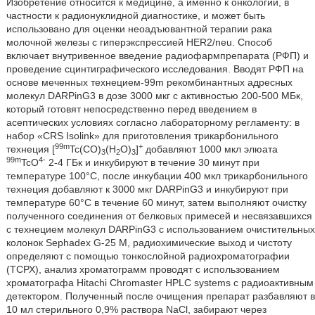
Изобретение относится к медицине, а именно к онкологии, в
частности к радионуклидной диагностике, и может быть
использовано для оценки неоадъювантной терапии рака
молочной железы с гиперэкспрессией HER2/neu. Способ
включает внутривенное введение радиофармпрепарата (РФП) и
проведение сцинтиграфического исследования. Вводят РФП на
основе меченных технецием-99m рекомбинантных адресных
молекул DARPinG3 в дозе 3000 мкг с активностью 200-500 МБк,
который готовят непосредственно перед введением в
асептических условиях согласно лабораторному регламенту: в
набор «CRS Isolink» для приготовления трикарбонильного
99m
+
технеция [
Tc(СО)
(Н
О)
]
добавляют 1000 мкл элюата
3
2
3
99m
4-
TcO
2-4 ГБк и инкубируют в течение 30 минут при
температуре 100°С, после инкубации 400 мкл трикарбонильного
технеция добавляют к 3000 мкг DARPinG3 и инкубируют при
температуре 60°С в течение 60 минут, затем выполняют очистку
полученного соединения от белковых примесей и несвязавшихся
с технецием молекул DARPinG3 с использованием очистительных
колонок Sephadex G-25 Μ, радиохимические выход и чистоту
определяют с помощью тонкослойной радиохроматографии
(ТСРХ), анализ хроматограмм проводят с использованием
хроматографа Hitachi Chromaster HPLC systems с радиоактивным
детектором. Полученный после очищения препарат разбавляют в
10 мл стерильного 0,9% раствора NaCl, забирают через