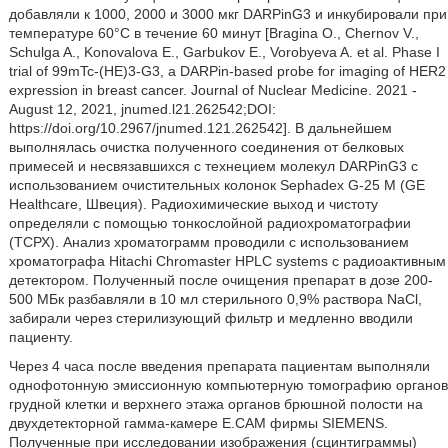
добавляли к 1000, 2000 и 3000 мкг DARPinG3 и инкубировали при
температуре 60°С в течение 60 минут [Bragina О., Chernov V.,
Schulga A., Konovalova Е., Garbukov Е., Vorobyeva A. et al. Phase I
trial of 99mTc-(HE)3-G3, a DARPin-based probe for imaging of HER2
expression in breast cancer. Journal of Nuclear Medicine. 2021 -
August 12, 2021, jnumed.l21.262542;DOI:
https://doi.org/10.2967/jnumed.121.262542]. В дальнейшем
выполнялась очистка полученного соединения от белковых
примесей и несвязавшихся с технецием молекул DARPinG3 с
использованием очистительных колонок Sephadex G-25 М (GE
Healthcare, Швеция). Радиохимические выход и чистоту
определяли с помощью тонкослойной радиохроматографии
(ТСРХ). Анализ хроматограмм проводили с использованием
хроматографа Hitachi Chromaster HPLC systems с радиоактивным
детектором. Полученный после очищения препарат в дозе 200-
500 МБк разбавляли в 10 мл стерильного 0,9% раствора NaCl,
забирали через стерилизующий фильтр и медленно вводили
пациенту.
Через 4 часа после введения препарата пациентам выполняли
однофотонную эмиссионную компьютерную томографию органов
грудной клетки и верхнего этажа органов брюшной полости на
двухдетекторной гамма-камере Е.САМ фирмы SIEMENS.
Полученные при исследовании изображения (сцинтиграммы)