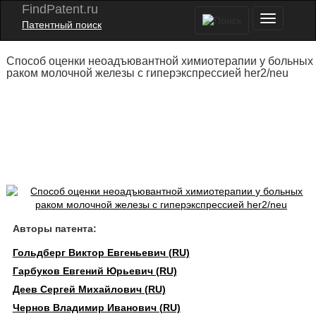
FindPatent.ru
Патентный поиск
Способ оценки неоадъювантной химиотерапии у больных
раком молочной железы с гиперэкспрессией her2/neu
Авторы патента:
Гольдберг Виктор Евгеньевич (RU)
Гарбуков Евгений Юрьевич (RU)
Деев Сергей Михайлович (RU)
Чернов Владимир Иванович (RU)