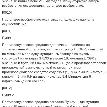
экзоне 18 и/или экзоне 21. Благодаря этому открытию авторы
изобретения осуществили настоящее изобретение.
[0010]
Настоящее изобретение охватывает следующие варианты
осуществления.
[0011]
Пункт 1.
Противоопухолевое средство для лечения пациента со
злокачественной опухолью, экспрессирующей EGFR, имеющий
по меньшей мере одну мутацию, выбранную из группы,
состоящей из мутации G719X в экзоне 18, мутации E709X в
экзоне 18 и мутации L861X в экзоне 21, где X представляет собой
произвольный аминокислотный остаток, при этом
противоопухолевое средство содержит (S)-N-(4-амино-6-метил-5-
(хинолин-3-ил)-8,9-дигидропиримидо[5,4-b]индолизин-8-
ил)акриламид или его соль.
[0012]
Пункт 2.
Противоопухолевое средство согласно Пункту 1, где мутация
экзона 18 является по меньшей мере одной мутацией,