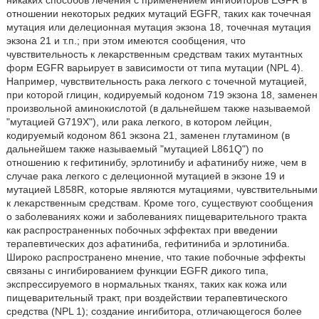
никаких способов лечения с применением ингибиторов EGFR в
отношении некоторых редких мутаций EGFR, таких как точечная
мутация или делеционная мутация экзона 18, точечная мутация
экзона 21 и т.п.; при этом имеются сообщения, что
чувствительность к лекарственным средствам таких мутантных
форм EGFR варьирует в зависимости от типа мутации (NPL 4).
Например, чувствительность рака легкого с точечной мутацией,
при которой глицин, кодируемый кодоном 719 экзона 18, заменен
произвольной аминокислотой (в дальнейшем также называемой
"мутацией G719X"), или рака легкого, в котором лейцин,
кодируемый кодоном 861 экзона 21, заменен глутамином (в
дальнейшем также называемый "мутацией L861Q") по
отношению к гефитинибу, эрлотинибу и афатинибу ниже, чем в
случае рака легкого с делеционной мутацией в экзоне 19 и
мутацией L858R, которые являются мутациями, чувствительными
к лекарственным средствам. Кроме того, существуют сообщения
о заболеваниях кожи и заболеваниях пищеварительного тракта
как распространенных побочных эффектах при введении
терапевтических доз афатиниба, гефитиниба и эрлотиниба.
Широко распространено мнение, что такие побочные эффекты
связаны с ингибированием функции EGFR дикого типа,
экспрессируемого в нормальных тканях, таких как кожа или
пищеварительный тракт, при воздействии терапевтического
средства (NPL 1); создание ингибитора, отличающегося более