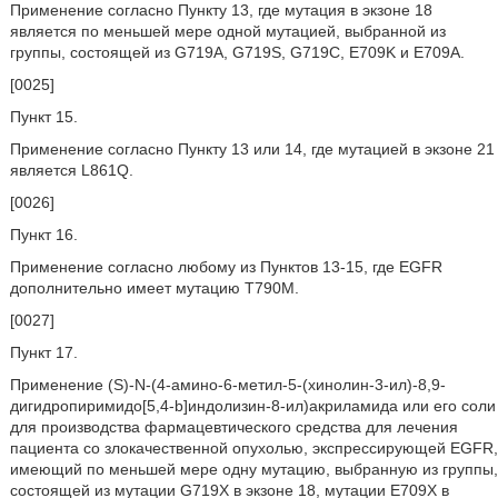
Применение согласно Пункту 13, где мутация в экзоне 18
является по меньшей мере одной мутацией, выбранной из
группы, состоящей из G719A, G719S, G719C, E709K и E709A.
[0025]
Пункт 15.
Применение согласно Пункту 13 или 14, где мутацией в экзоне 21
является L861Q.
[0026]
Пункт 16.
Применение согласно любому из Пунктов 13-15, где EGFR
дополнительно имеет мутацию T790M.
[0027]
Пункт 17.
Применение (S)-N-(4-амино-6-метил-5-(хинолин-3-ил)-8,9-
дигидропиримидо[5,4-b]индолизин-8-ил)акриламида или его соли
для производства фармацевтического средства для лечения
пациента со злокачественной опухолью, экспрессирующей EGFR,
имеющий по меньшей мере одну мутацию, выбранную из группы,
состоящей из мутации G719X в экзоне 18, мутации E709X в