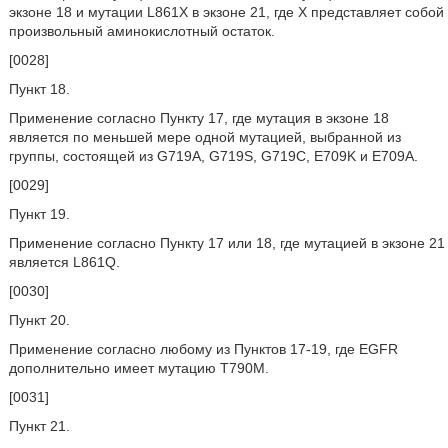
экзоне 18 и мутации L861X в экзоне 21, где X представляет собой
произвольный аминокислотный остаток.
[0028]
Пункт 18.
Применение согласно Пункту 17, где мутация в экзоне 18
является по меньшей мере одной мутацией, выбранной из
группы, состоящей из G719A, G719S, G719C, E709K и E709A.
[0029]
Пункт 19.
Применение согласно Пункту 17 или 18, где мутацией в экзоне 21
является L861Q.
[0030]
Пункт 20.
Применение согласно любому из Пунктов 17-19, где EGFR
дополнительно имеет мутацию T790M.
[0031]
Пункт 21.