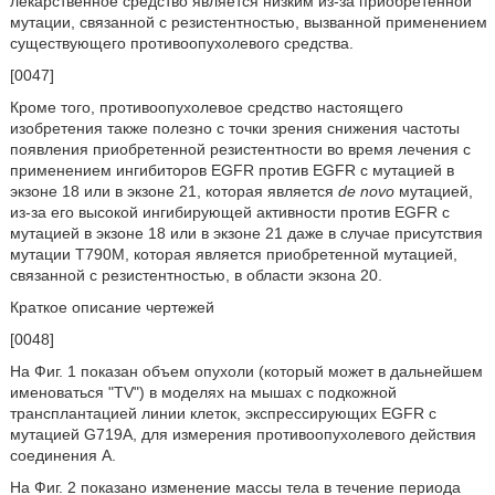
лекарственное средство является низким из-за приобретенной
мутации, связанной с резистентностью, вызванной применением
существующего противоопухолевого средства.
[0047]
Кроме того, противоопухолевое средство настоящего
изобретения также полезно с точки зрения снижения частоты
появления приобретенной резистентности во время лечения с
применением ингибиторов EGFR против EGFR с мутацией в
экзоне 18 или в экзоне 21, которая является
de novo
мутацией,
из-за его высокой ингибирующей активности против EGFR с
мутацией в экзоне 18 или в экзоне 21 даже в случае присутствия
мутации T790M, которая является приобретенной мутацией,
связанной с резистентностью, в области экзона 20.
Краткое описание чертежей
[0048]
На Фиг. 1 показан объем опухоли (который может в дальнейшем
именоваться "TV") в моделях на мышах с подкожной
трансплантацией линии клеток, экспрессирующих EGFR с
мутацией G719A, для измерения противоопухолевого действия
соединения A.
На Фиг. 2 показано изменение массы тела в течение периода