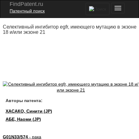
FindPatent.ru
Патентный поиск
Селективный ингибитор egfr, имеющего мутацию в экзоне
18 и/или экзоне 21
Авторы патента:
ХАСАКО, Синити (JP)
АБЕ, Наоми (JP)
G01N33/574
- рака