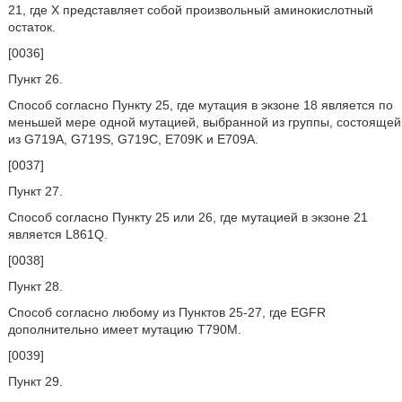
21, где X представляет собой произвольный аминокислотный
остаток.
[0036]
Пункт 26.
Способ согласно Пункту 25, где мутация в экзоне 18 является по
меньшей мере одной мутацией, выбранной из группы, состоящей
из G719A, G719S, G719C, E709K и E709A.
[0037]
Пункт 27.
Способ согласно Пункту 25 или 26, где мутацией в экзоне 21
является L861Q.
[0038]
Пункт 28.
Способ согласно любому из Пунктов 25-27, где EGFR
дополнительно имеет мутацию T790M.
[0039]
Пункт 29.