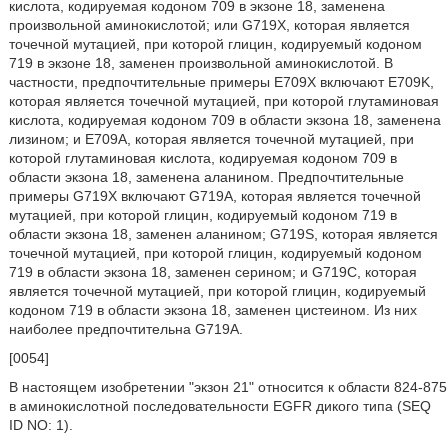
кислота, кодируемая кодоном 709 в экзоне 18, заменена
произвольной аминокислотой; или G719X, которая является
точечной мутацией, при которой глицин, кодируемый кодоном
719 в экзоне 18, заменен произвольной аминокислотой. В
частности, предпочтительные примеры E709X включают E709K,
которая является точечной мутацией, при которой глутаминовая
кислота, кодируемая кодоном 709 в области экзона 18, заменена
лизином; и E709A, которая является точечной мутацией, при
которой глутаминовая кислота, кодируемая кодоном 709 в
области экзона 18, заменена аланином. Предпочтительные
примеры G719X включают G719A, которая является точечной
мутацией, при которой глицин, кодируемый кодоном 719 в
области экзона 18, заменен аланином; G719S, которая является
точечной мутацией, при которой глицин, кодируемый кодоном
719 в области экзона 18, заменен серином; и G719C, которая
является точечной мутацией, при которой глицин, кодируемый
кодоном 719 в области экзона 18, заменен цистеином. Из них
наиболее предпочтительна G719A.
[0054]
В настоящем изобретении "экзон 21" относится к области 824-875
в аминокислотной последовательности EGFR дикого типа (SEQ
ID NO: 1).