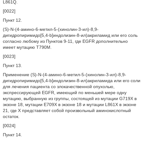
L861Q.
[0022]
Пункт 12.
(S)-N-(4-амино-6-метил-5-(хинолин-3-ил)-8,9-
дигидропиримидо[5,4-b]индолизин-8-ил)акриламид или его соль
согласно любому из Пунктов 9-11, где EGFR дополнительно
имеет мутацию T790M.
[0023]
Пункт 13.
Применение (S)-N-(4-амино-6-метил-5-(хинолин-3-ил)-8,9-
дигидропиримидо[5,4-b]индолизин-8-ил)акриламида или его соли
для лечения пациента со злокачественной опухолью,
экспрессирующей EGFR, имеющий по меньшей мере одну
мутацию, выбранную из группы, состоящей из мутации G719X в
экзоне 18, мутации E709X в экзоне 18 и мутации L861X в экзоне
21, где X представляет собой произвольный аминокислотный
остаток.
[0024]
Пункт 14.