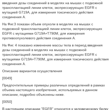
введения дозы соединений в моделях на мышах с подкожной
трансплантацией линии клеток, экспрессирующих EGFR с
мутацией G719A, для измерения токсического действия
соединения A.
На Фиг.3 показан объем опухоли в моделях на мышах с
подкожной трансплантацией линии клеток, экспрессирующих
EGFR с мутациями G719A+T790M, для измерения
противоопухолевого действия соединения A.
На Фиг. 4 показано изменение массы тела в период введения
дозы соединений в моделях на мышах с подкожной
трансплантацией линии клеток, экспрессирующих EGFR с
мутациями G719A+T790M, для измерения токсического действия
соединения A.
Описание вариантов осуществления
[0049]
Предпочтительные примеры различных определений в рамках
объема настоящего изобретения, используемых в данном
описании, подробно объяснены ниже.
[0050]
В настоящем описании "EGFR" относится к человеческому белку