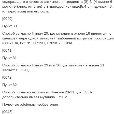
содержащего в качестве активного ингредиента (S)-N-(4-амино-6-
метил-5-(хинолин-3-ил)-8,9-дигидропиримидо[5,4-b]индолизин-8-
ил)акриламид или его соль.
[0040]
Пункт 30.
Способ согласно Пункту 29, где мутация в экзоне 18 является по
меньшей мере одной мутацией, выбранной из группы, состоящей
из G719A, G719S, G719C, E709K и E709A.
[0041]
Пункт 31.
Способ согласно Пункту 29 или 30, где мутацией в экзоне 21
является L861Q.
[0042]
Пункт 32.
Способ согласно любому из Пунктов 29-31, где EGFR
дополнительно имеет мутацию T790M.
Полезные эффекты изобретения
[0043]