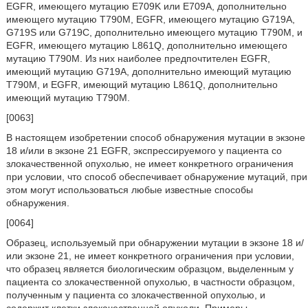
EGFR, имеющего мутацию E709K или E709A, дополнительно
имеющего мутацию T790M, EGFR, имеющего мутацию G719A,
G719S или G719C, дополнительно имеющего мутацию T790M, и
EGFR, имеющего мутацию L861Q, дополнительно имеющего
мутацию T790M. Из них наиболее предпочтителен EGFR,
имеющий мутацию G719A, дополнительно имеющий мутацию
T790M, и EGFR, имеющий мутацию L861Q, дополнительно
имеющий мутацию T790M.
[0063]
В настоящем изобретении способ обнаружения мутации в экзоне
18 и/или в экзоне 21 EGFR, экспрессируемого у пациента со
злокачественной опухолью, не имеет конкретного ограничения
при условии, что способ обеспечивает обнаружение мутаций, при
этом могут использоваться любые известные способы
обнаружения.
[0064]
Образец, используемый при обнаружении мутации в экзоне 18 и/
или экзоне 21, не имеет конкретного ограничения при условии,
что образец является биологическим образцом, выделенным у
пациента со злокачественной опухолью, в частности образцом,
полученным у пациента со злокачественной опухолью, и