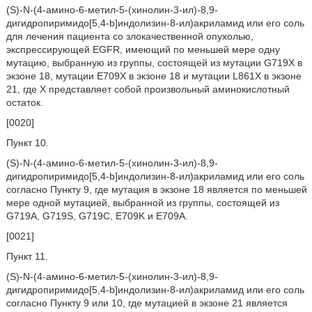
(S)-N-(4-амино-6-метил-5-(хинолин-3-ил)-8,9-
дигидропиримидо[5,4-b]индолизин-8-ил)акриламид или его соль
для лечения пациента со злокачественной опухолью,
экспрессирующей EGFR, имеющий по меньшей мере одну
мутацию, выбранную из группы, состоящей из мутации G719X в
экзоне 18, мутации E709X в экзоне 18 и мутации L861X в экзоне
21, где X представляет собой произвольный аминокислотный
остаток.
[0020]
Пункт 10.
(S)-N-(4-амино-6-метил-5-(хинолин-3-ил)-8,9-
дигидропиримидо[5,4-b]индолизин-8-ил)акриламид или его соль
согласно Пункту 9, где мутация в экзоне 18 является по меньшей
мере одной мутацией, выбранной из группы, состоящей из
G719A, G719S, G719C, E709K и E709A.
[0021]
Пункт 11.
(S)-N-(4-амино-6-метил-5-(хинолин-3-ил)-8,9-
дигидропиримидо[5,4-b]индолизин-8-ил)акриламид или его соль
согласно Пункту 9 или 10, где мутацией в экзоне 21 является