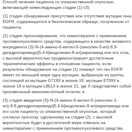
Способ лечения пациента со злокачественной опухолью,
включающий нижеследующие стадии (1)-(3):
(1) стадия обнаружения присутствия или отсутствия мутации гена
EGFR, содержащегося в биологическом образце, полученном от
пациента;
(2) стадия прогнозирования, что химиотерапия с применением
противоопухолевого средства, содержащего в качестве активного
ингредиента (S)-N-(4-амино-6-метил-5-(хинолин-3-ил)-8,9-
дигидропиримидо[5,4-b]индолизин-8-ил)акриламид или его соль,
с высокой вероятностью продемонстрирует достаточные
терапевтические эффекты в отношении пациента, если
результаты обнаружения на стадии (1) покажут, что ген EGFR
имеет по меньшей мере одну мутацию, выбранную из группы,
состоящей из мутации G719X в экзоне 18, мутации E709X в
экзоне 18 и мутации L861X в экзоне 21, где X представляет собой
произвольный аминокислотный остаток; и
(3) стадия введения (S)-N-(4-амино-6-метил-5-(хинолин-3-
ил)-8,9-дигидропиримидо[5,4-b]индолизин-8-ил)акриламида или
его соли пациенту со злокачественной опухолью, который
согласно прогнозу, сделанному на стадии (2), с высокой
вероятностью будет в достаточной мере отвечать на
химиотерапию с применением противоопухолевого средства,