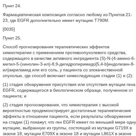
Пункт 24.
Фармацевтическая композиция согласно любому из Пунктов 21-
23, где EGFR дополнительно имеет мутацию T790M.
[0035]
Пункт 25.
Способ прогнозирования терапевтических эффектов
химиотерапии с применением противоопухолевого средства,
содержащего в качестве активного ингредиента (S)-N-(4-амино-6-
метил-5-(хинолин-3-ил)-8,9-дигидропиримидо[5,4-b]индолизин-8-
ил)акриламид или его соль, у пациента со злокачественной
опухолью, где способ включает нижеследующие стадии (1) и (2):
(1) стадия обнаружения присутствия или отсутствия мутации гена
EGFR, содержащегося в биологическом образце, полученном от
пациента; и
(2) стадия прогнозирования, что химиотерапия с высокой
вероятностью продемонстрирует достаточные терапевтические
эффекты в отношении пациента, если результаты обнаружения
на стадии (1) покажут, что ген EGFR имеет по меньшей мере одну
мутацию, выбранную из группы, состоящей из мутации G719X в
экзоне 18, мутации E709X в экзоне 18 и мутации L861X в экзоне