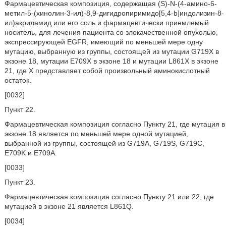
Фармацевтическая композиция, содержащая (S)-N-(4-амино-6-
метил-5-(хинолин-3-ил)-8,9-дигидропиримидо[5,4-b]индолизин-8-
ил)акриламид или его соль и фармацевтически приемлемый
носитель, для лечения пациента со злокачественной опухолью,
экспрессирующей EGFR, имеющий по меньшей мере одну
мутацию, выбранную из группы, состоящей из мутации G719X в
экзоне 18, мутации E709X в экзоне 18 и мутации L861X в экзоне
21, где X представляет собой произвольный аминокислотный
остаток.
[0032]
Пункт 22.
Фармацевтическая композиция согласно Пункту 21, где мутация в
экзоне 18 является по меньшей мере одной мутацией,
выбранной из группы, состоящей из G719A, G719S, G719C,
E709K и E709A.
[0033]
Пункт 23.
Фармацевтическая композиция согласно Пункту 21 или 22, где
мутацией в экзоне 21 является L861Q.
[0034]