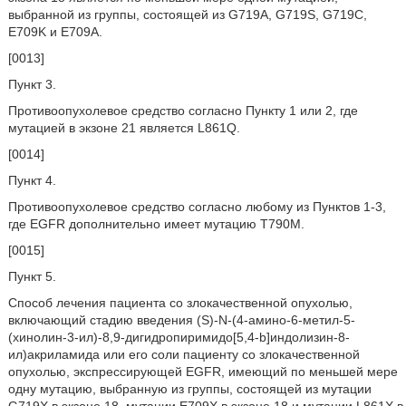
выбранной из группы, состоящей из G719A, G719S, G719C,
E709K и E709A.
[0013]
Пункт 3.
Противоопухолевое средство согласно Пункту 1 или 2, где
мутацией в экзоне 21 является L861Q.
[0014]
Пункт 4.
Противоопухолевое средство согласно любому из Пунктов 1-3,
где EGFR дополнительно имеет мутацию T790M.
[0015]
Пункт 5.
Способ лечения пациента со злокачественной опухолью,
включающий стадию введения (S)-N-(4-амино-6-метил-5-
(хинолин-3-ил)-8,9-дигидропиримидо[5,4-b]индолизин-8-
ил)акриламида или его соли пациенту со злокачественной
опухолью, экспрессирующей EGFR, имеющий по меньшей мере
одну мутацию, выбранную из группы, состоящей из мутации