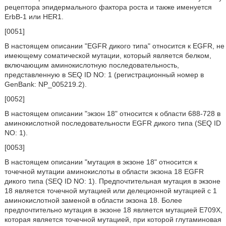
рецептора эпидермального фактора роста и также именуется
ErbB-1 или HER1.
[0051]
В настоящем описании "EGFR дикого типа" относится к EGFR, не
имеющему соматической мутации, который является белком,
включающим аминокислотную последовательность,
представленную в SEQ ID NO: 1 (регистрационный номер в
GenBank: NP_005219.2).
[0052]
В настоящем описании "экзон 18" относится к области 688-728 в
аминокислотной последовательности EGFR дикого типа (SEQ ID
NO: 1).
[0053]
В настоящем описании "мутация в экзоне 18" относится к
точечной мутации аминокислоты в области экзона 18 EGFR
дикого типа (SEQ ID NO: 1). Предпочтительная мутация в экзоне
18 является точечной мутацией или делеционной мутацией с 1
аминокислотной заменой в области экзона 18. Более
предпочтительно мутация в экзоне 18 является мутацией E709X,
которая является точечной мутацией, при которой глутаминовая