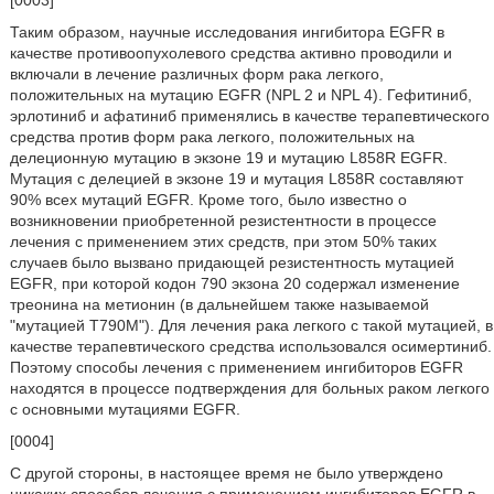
[0003]
Таким образом, научные исследования ингибитора EGFR в
качестве противоопухолевого средства активно проводили и
включали в лечение различных форм рака легкого,
положительных на мутацию EGFR (NPL 2 и NPL 4). Гефитиниб,
эрлотиниб и афатиниб применялись в качестве терапевтического
средства против форм рака легкого, положительных на
делеционную мутацию в экзоне 19 и мутацию L858R EGFR.
Мутация с делецией в экзоне 19 и мутация L858R составляют
90% всех мутаций EGFR. Кроме того, было известно о
возникновении приобретенной резистентности в процессе
лечения с применением этих средств, при этом 50% таких
случаев было вызвано придающей резистентность мутацией
EGFR, при которой кодон 790 экзона 20 содержал изменение
треонина на метионин (в дальнейшем также называемой
"мутацией T790M"). Для лечения рака легкого с такой мутацией, в
качестве терапевтического средства использовался осимертиниб.
Поэтому способы лечения с применением ингибиторов EGFR
находятся в процессе подтверждения для больных раком легкого
с основными мутациями EGFR.
[0004]
С другой стороны, в настоящее время не было утверждено