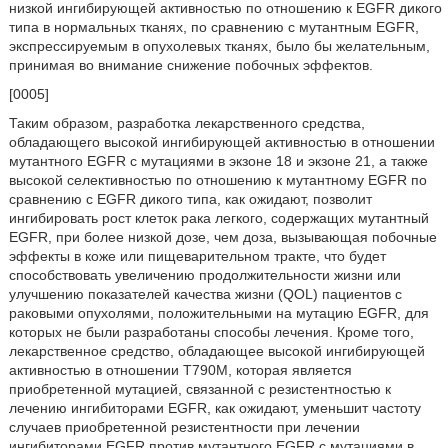
низкой ингибирующей активностью по отношению к EGFR дикого
типа в нормальных тканях, по сравнению с мутантным EGFR,
экспрессируемым в опухолевых тканях, было бы желательным,
принимая во внимание снижение побочных эффектов.
[0005]
Таким образом, разработка лекарственного средства,
обладающего высокой ингибирующей активностью в отношении
мутантного EGFR с мутациями в экзоне 18 и экзоне 21, а также
высокой селективностью по отношению к мутантному EGFR по
сравнению с EGFR дикого типа, как ожидают, позволит
ингибировать рост клеток рака легкого, содержащих мутантный
EGFR, при более низкой дозе, чем доза, вызывающая побочные
эффекты в коже или пищеварительном тракте, что будет
способствовать увеличению продолжительности жизни или
улучшению показателей качества жизни (QOL) пациентов с
раковыми опухолями, положительными на мутацию EGFR, для
которых не были разработаны способы лечения. Кроме того,
лекарственное средство, обладающее высокой ингибирующей
активностью в отношении T790M, которая является
приобретенной мутацией, связанной с резистентностью к
лечению ингибиторами EGFR, как ожидают, уменьшит частоту
случаев приобретенной резистентности при лечении
ингибиторами EGFR против мутантного EGFR с мутациями в