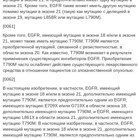
экзоне 21. Кроме того, EGFR также может иметь другую мутацию
помимо мутации в экзоне 21 (такую как мутацию с делецией в
экзоне 19, мутацию L858R или мутацию L790M).
[0061]
Кроме того, EGFR, имеющий мутацию в экзоне 18 и/или в экзоне
21, может также иметь мутацию T790M. T790M является
приобретенной мутацией, связанной с резистентностью, в
области экзона 20. Как известно, T790M возникает в результате
применения существующих ингибиторов EGFR. Приобретение
T790M часто ослабляет действие существующего лекарственного
средства в отношении пациентов со злокачественной опухолью.
[0062]
В настоящем изобретении, в частности, EGFR, имеющий
мутацию в экзоне 18 и/или в экзоне 21, дополнительно имеющий
мутацию T790M, является предпочтительно одним из EGFR,
имеющего мутацию E709X и/или G719X в области экзона 18,
дополнительно имеющего мутацию T790M, и EGFR, имеющего
мутацию L861X в области экзона 21, дополнительно имеющего
мутацию T790M. В настоящем изобретении, в частности, EGFR,
имеющий мутацию в экзоне 18 и/или в экзоне 21, дополнительно
имеющий мутацию T790M, является предпочтительно одним из