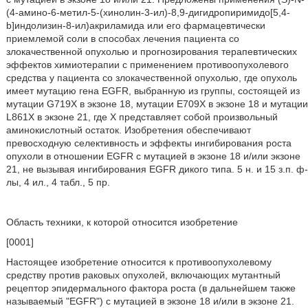
(4-амино-6-метил-5-(хинолин-3-ил)-8,9-дигидропиримидо[5,4-
b]индолизин-8-ил)акриламида или его фармацевтически
приемлемой соли в способах лечения пациента со
злокачественной опухолью и прогнозирования терапевтических
эффектов химиотерапии с применением противоопухолевого
средства у пациента со злокачественной опухолью, где опухоль
имеет мутацию гена EGFR, выбранную из группы, состоящей из
мутации G719X в экзоне 18, мутации E709X в экзоне 18 и мутации
L861X в экзоне 21, где X представляет собой произвольный
аминокислотный остаток. Изобретения обеспечивают
превосходную селективность и эффекты ингибирования роста
опухоли в отношении EGFR с мутацией в экзоне 18 и/или экзоне
21, не вызывая ингибирования EGFR дикого типа. 5 н. и 15 з.п. ф-
лы, 4 ил., 4 табл., 5 пр.
Область техники, к которой относится изобретение
[0001]
Настоящее изобретение относится к противоопухолевому
средству против раковых опухолей, включающих мутантный
рецептор эпидермального фактора роста (в дальнейшем также
называемый "EGFR") с мутацией в экзоне 18 и/или в экзоне 21.