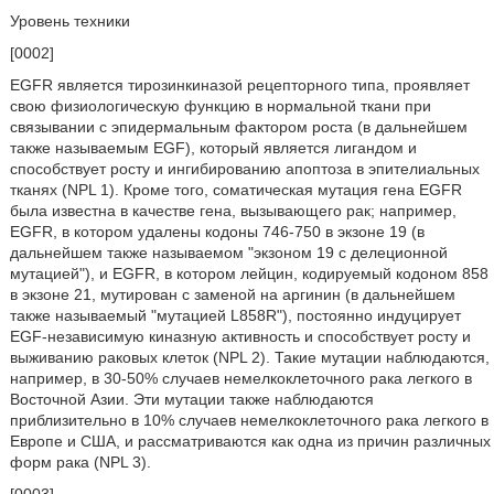
Уровень техники
[0002]
EGFR является тирозинкиназой рецепторного типа, проявляет
свою физиологическую функцию в нормальной ткани при
связывании с эпидермальным фактором роста (в дальнейшем
также называемым EGF), который является лигандом и
способствует росту и ингибированию апоптоза в эпителиальных
тканях (NPL 1). Кроме того, соматическая мутация гена EGFR
была известна в качестве гена, вызывающего рак; например,
EGFR, в котором удалены кодоны 746-750 в экзоне 19 (в
дальнейшем также называемом "экзоном 19 с делеционной
мутацией"), и EGFR, в котором лейцин, кодируемый кодоном 858
в экзоне 21, мутирован с заменой на аргинин (в дальнейшем
также называемый "мутацией L858R"), постоянно индуцирует
EGF-независимую киназную активность и способствует росту и
выживанию раковых клеток (NPL 2). Такие мутации наблюдаются,
например, в 30-50% случаев немелкоклеточного рака легкого в
Восточной Азии. Эти мутации также наблюдаются
приблизительно в 10% случаев немелкоклеточного рака легкого в
Европе и США, и рассматриваются как одна из причин различных
форм рака (NPL 3).