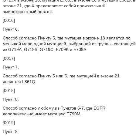
G719X в экзоне 18, мутации E709X в экзоне 18 и мутации L861X в
экзоне 21, где X представляет собой произвольный
аминокислотный остаток.
[0016]
Пункт 6.
Способ согласно Пункту 5, где мутация в экзоне 18 является по
меньшей мере одной мутацией, выбранной из группы, состоящей
из G719A, G719S, G719C, E709K и E709A.
[0017]
Пункт 7.
Способ согласно Пункту 5 или 6, где мутацией в экзоне 21
является L861Q.
[0018]
Пункт 8.
Способ согласно любому из Пунктов 5-7, где EGFR
дополнительно имеет мутацию T790M.
[0019]
Пункт 9.