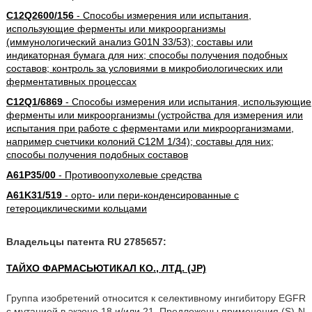
C12Q2600/156
- Способы измерения или испытания,
использующие ферменты или микроорганизмы
(иммунологический анализ G01N 33/53); составы или
индикаторная бумага для них; способы получения подобных
составов; контроль за условиями в микробиологических или
ферментативных процессах
C12Q1/6869
- Способы измерения или испытания, использующие
ферменты или микроорганизмы (устройства для измерения или
испытания при работе с ферментами или микроорганизмами,
например счетчики колоний C12M 1/34); составы для них;
способы получения подобных составов
A61P35/00
- Противоопухолевые средства
A61K31/519
- орто- или пери-конденсированные с
гетероциклическими кольцами
Владельцы патента RU 2785657:
ТАЙХО ФАРМАСЬЮТИКАЛ КО., ЛТД. (JP)
Группа изобретений относится к селективному ингибитору EGFR
с мутацией в экзоне 18 и/или 21. Предложены применения (S)-N-