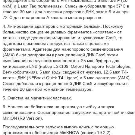
предварительно собранного РНП-комплекса, 1,5 мкл dATP (10
мкМ) и 1 мкл Taq полимеразы. Смесь инкубировали при 37°С в
течение 30 мин для внесения разрезов в ДНК, затем 5 мин при
72°С для построения А-хвоста в местах разрезов.
4. Лигирование адаптеров с моторными белками. Поскольку
большинство концов нецелевых фрагментов «спрятано» от
лигазы в ходе дефосфорилирования и нуклеазами Cas9, то
адаптеры в основном лигируются только с целевыми
фрагментами. Адаптеры для нанопорового секвенирования
(АМХ) были лигированы к расщепленной ДНК Cas9 путем
смешивания следующих компонентов: 25 мкл буфера для
лигирования LNB (набор LSK109, Oxford Nanopore Technologies,
Великобритания), 5 мкл воды сводной от нуклеаз, 12,5 мкл Т4-
лигазы ДНК (NEBnext Quick Т4 Ligase) и 5 мкл адаптеров (АМХ).
Смесь добавляли к расщепленной ДНК Cas9 и инкубировали в
течение 20 мин при комнатной температуре.
5. Очистка на магнитных частицах.
6. Нанесение библиотеки на проточную ячейку и запуск
секвенирования. Секвенирование запускали на проточной ячейке
MinlON (R9 Version).
Последовательности запусков выполнялись с помощью
программного обеспечения MinKNOW (версия 19.2.2).