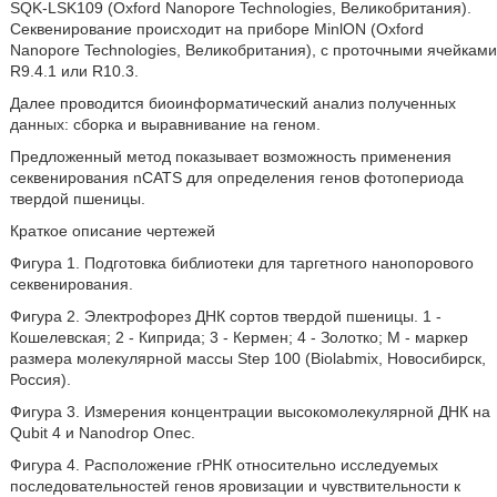
SQK-LSK109 (Oxford Nanopore Technologies, Великобритания).
Секвенирование происходит на приборе MinlON (Oxford
Nanopore Technologies, Великобритания), с проточными ячейками
R9.4.1 или R10.3.
Далее проводится биоинформатический анализ полученных
данных: сборка и выравнивание на геном.
Предложенный метод показывает возможность применения
секвенирования nCATS для определения генов фотопериода
твердой пшеницы.
Краткое описание чертежей
Фигура 1. Подготовка библиотеки для таргетного нанопорового
секвенирования.
Фигура 2. Электрофорез ДНК сортов твердой пшеницы. 1 -
Кошелевская; 2 - Киприда; 3 - Кермен; 4 - Золотко; М - маркер
размера молекулярной массы Step 100 (Biolabmix, Новосибирск,
Россия).
Фигура 3. Измерения концентрации высокомолекулярной ДНК на
Qubit 4 и Nanodrop Опес.
Фигура 4. Расположение гРНК относительно исследуемых
последовательностей генов яровизации и чувствительности к