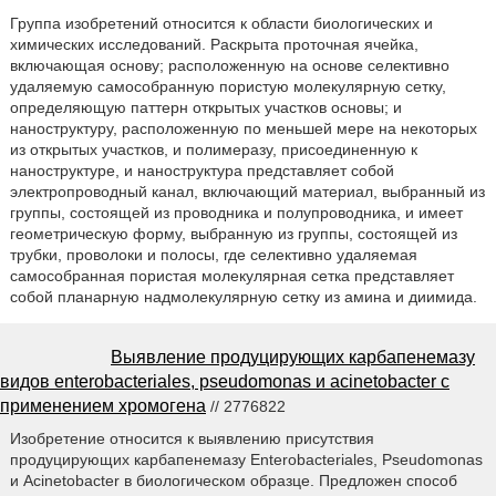
Группа изобретений относится к области биологических и
химических исследований. Раскрыта проточная ячейка,
включающая основу; расположенную на основе селективно
удаляемую самособранную пористую молекулярную сетку,
определяющую паттерн открытых участков основы; и
наноструктуру, расположенную по меньшей мере на некоторых
из открытых участков, и полимеразу, присоединенную к
наноструктуре, и наноструктура представляет собой
электропроводный канал, включающий материал, выбранный из
группы, состоящей из проводника и полупроводника, и имеет
геометрическую форму, выбранную из группы, состоящей из
трубки, проволоки и полосы, где селективно удаляемая
самособранная пористая молекулярная сетка представляет
собой планарную надмолекулярную сетку из амина и диимида.
Выявление продуцирующих карбапенемазу
видов enterobacteriales, pseudomonas и acinetobacter с
применением хромогена
// 2776822
Изобретение относится к выявлению присутствия
продуцирующих карбапенемазу Enterobacteriales, Pseudomonas
и Acinetobacter в биологическом образце. Предложен способ