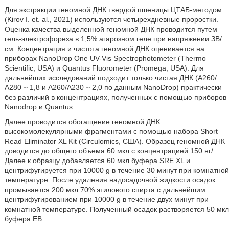
Для экстракции геномной ДНК твердой пшеницы ЦТАБ-методом
(Kirov I. et. al., 2021) используются четырехдневные проростки.
Оценка качества выделенной геномной ДНК проводится путем
гель-электрофореза в 1,5% агарозном геле при напряжении ЗВ/
см. Концентрация и чистота геномной ДНК оценивается на
приборах NanoDrop One UV-Vis Spectrophotometer (Thermo
Scientific, USA) и Quantus Fluorometer (Promega, USA). Для
дальнейших исследований подходит только чистая ДНК (А260/
А280 ~ 1,8 и А260/А230 ~ 2,0 по данным NanoDrop) практически
без различий в концентрациях, полученных с помощью приборов
Nanodrop и Quantus.
Далее проводится обогащение геномной ДНК
высокомолекулярными фрагментами с помощью набора Short
Read Eliminator XL Kit (Circulomics, США). Образец геномной ДНК
доводится до общего объема 60 мкл с концентрацией 150 нг/.
Далее к образцу добавляется 60 мкл буфера SRE XL и
центрифугируется при 10000 g в течение 30 минут при комнатной
температуре. После удаления надосадочной жидкости осадок
промывается 200 мкл 70% этилового спирта с дальнейшим
центрифугированием при 10000 g в течение двух минут при
комнатной температуре. Полученный осадок растворяется 50 мкл
буфера ЕВ.