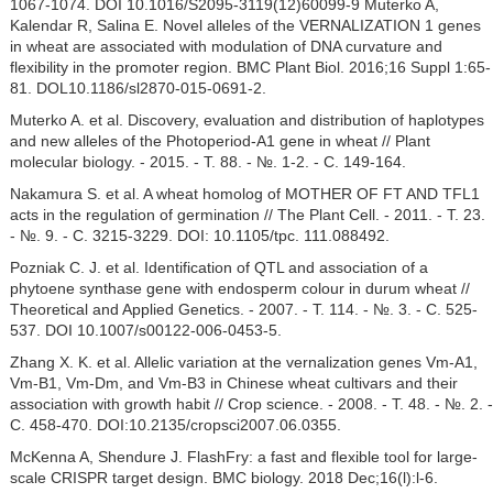
1067-1074. DOI 10.1016/S2095-3119(12)60099-9 Muterko A,
Kalendar R, Salina E. Novel alleles of the VERNALIZATION 1 genes
in wheat are associated with modulation of DNA curvature and
flexibility in the promoter region. BMC Plant Biol. 2016;16 Suppl 1:65-
81. DOL10.1186/sl2870-015-0691-2.
Muterko A. et al. Discovery, evaluation and distribution of haplotypes
and new alleles of the Photoperiod-A1 gene in wheat // Plant
molecular biology. - 2015. - T. 88. - №. 1-2. - C. 149-164.
Nakamura S. et al. A wheat homolog of MOTHER OF FT AND TFL1
acts in the regulation of germination // The Plant Cell. - 2011. - T. 23.
- №. 9. - C. 3215-3229. DOI: 10.1105/tpc. 111.088492.
Pozniak C. J. et al. Identification of QTL and association of a
phytoene synthase gene with endosperm colour in durum wheat //
Theoretical and Applied Genetics. - 2007. - Т. 114. - №. 3. - C. 525-
537. DOI 10.1007/s00122-006-0453-5.
Zhang X. K. et al. Allelic variation at the vernalization genes Vm-A1,
Vm-B1, Vm-Dm, and Vm-B3 in Chinese wheat cultivars and their
association with growth habit // Crop science. - 2008. - T. 48. - №. 2. -
C. 458-470. DOI:10.2135/cropsci2007.06.0355.
McKenna A, Shendure J. FlashFry: a fast and flexible tool for large-
scale CRISPR target design. BMC biology. 2018 Dec;16(l):l-6.