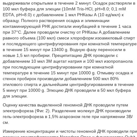
выдерживали открытыми в течение 2 минут. Осадок растворяли в
100 мкл буфера для элюции (10mМ Tris-HCl, рН=8.0; 0,1 mМ
EDTA, рН=8.0) с добавлением 1 мкл РНКазы А (10 ед/мкл) к
образцу. Полного растворения осадка и элиминации
контаминирующей РНК достигали инкубацией в течение 1 часа
при 37°С. Далее проводили очистку от РНКазы А добавлением
равного объема (100 мкл) смеси хлороформ:изоамиловый спирт
и последующего центрифугирования при комнатной температуре
в течение 15 минут при 13400 g. Водную фазу переносили в
новые 1,5 мл пробирки. Преципитацию ДНК проводили с
добавлением 10 мкл 3М ацетат натрия и 100 мкл изопропанола
при последующем центрифугировании при комнатной
температуре в течение 15 минут при 10000 g. Отмывку осадка и
стенок пробирок производили добавлением 500 мкл 80%
этилового спирта и дальнейшим центрифугированием в течение
5 минут при 10000 g. Элюцию ДНК проводили в 50 мкл буфера
для элюции.
Оценку качества выделенной геномной ДНК проводили путем
электрофореза (Фиг. 2). Разделение молекул ДНК производили
гель-электрофореза в 1,5% агарозном геле при напряжении 3В/
см.
Измерение концентрации и чистоты геномной ДНК проводили при