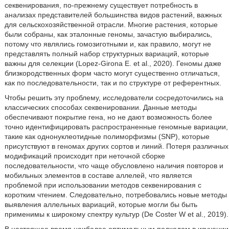
секвенирования, по-прежнему существует потребность в
анализах представителей большинства видов растений, важных
для сельскохозяйственной отрасли. Многие растения, которые
были собраны, как эталонные геномы, зачастую выбирались,
потому что являлись гомозиготными и, как правило, могут не
представлять полный набор структурных вариаций, которые
важны для селекции (Lopez-Girona Е. et al., 2020). Геномы даже
близкородственных форм часто могут существенно отличаться,
как по последовательности, так и по структуре от референтных.
Чтобы решить эту проблему, исследователи сосредоточились на
классических способах секвенировании. Данные методы
обеспечивают покрытие гена, но не дают возможность более
точно идентифицировать распространенные геномные вариации,
такие как однонуклеотидные полиморфизмы (SNP), которые
присутствуют в геномах других сортов и линий. Потеря различных
модификаций происходит при неточной сборке
последовательности, что чаще обусловлено наличия повторов и
мобильных элементов в составе аллелей, что является
проблемой при использовании методов секвенирования с
коротким чтением. Следовательно, потребовались новые методы
выявления аллельных вариаций, которые могли бы быть
применимы к широкому спектру культур (De Coster W et al., 2019).