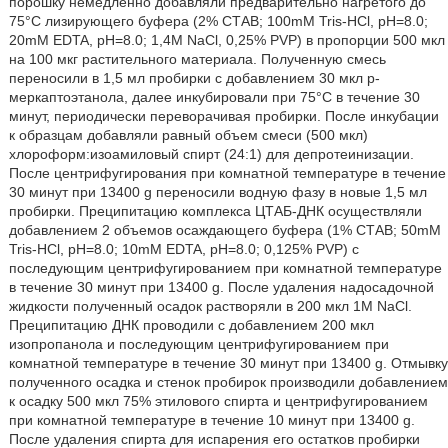
порошку немедленно добавляли предварительно нагретого до
75°С лизирующего буфера (2% СТАВ; 100mM Tris-HCl, рН=8.0;
20mM EDTA, рН=8.0; 1,4М NaCl, 0,25% PVP) в пропорции 500 мкл
на 100 мкг растительного материала. Полученную смесь
переносили в 1,5 мл пробирки с добавлением 30 мкл р-
меркаптоэтанола, далее инкубировали при 75°С в течение 30
минут, периодически переворачивая пробирки. После инкубации
к образцам добавляли равный объем смеси (500 мкл)
хлороформ:изоамиловый спирт (24:1) для депротеинизации.
После центрифугирования при комнатной температуре в течение
30 минут при 13400 g переносили водную фазу в новые 1,5 мл
пробирки. Преципитацию комплекса ЦТАБ-ДНК осуществляли
добавлением 2 объемов осаждающего буфера (1% СТАВ; 50mM
Tris-HCl, рН=8.0; 10mМ EDTA, рН=8.0; 0,125% PVP) с
последующим центрифугированием при комнатной температуре
в течение 30 минут при 13400 g. После удаления надосадочной
жидкости полученный осадок растворяли в 200 мкл 1М NaCl.
Преципитацию ДНК проводили с добавлением 200 мкл
изопропанола и последующим центрифугированием при
комнатной температуре в течение 30 минут при 13400 g. Отмывку
полученного осадка и стенок пробирок производили добавлением
к осадку 500 мкл 75% этилового спирта и центрифугированием
при комнатной температуре в течение 10 минут при 13400 g.
После удаления спирта для испарения его остатков пробирки