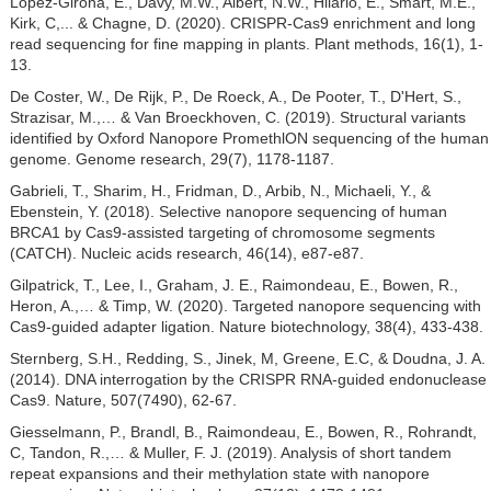
Lopez-Girona, Е., Davy, М.W., Albert, N.W., Hilario, E., Smart, M.E.,
Kirk, C,... & Chagne, D. (2020). CRISPR-Cas9 enrichment and long
read sequencing for fine mapping in plants. Plant methods, 16(1), 1-
13.
De Coster, W., De Rijk, P., De Roeck, A., De Pooter, Т., D'Hert, S.,
Strazisar, M.,… & Van Broeckhoven, C. (2019). Structural variants
identified by Oxford Nanopore PromethlON sequencing of the human
genome. Genome research, 29(7), 1178-1187.
Gabrieli, Т., Sharim, H., Fridman, D., Arbib, N., Michaeli, Y., &
Ebenstein, Y. (2018). Selective nanopore sequencing of human
BRCA1 by Cas9-assisted targeting of chromosome segments
(CATCH). Nucleic acids research, 46(14), e87-e87.
Gilpatrick, Т., Lee, I., Graham, J. E., Raimondeau, E., Bowen, R.,
Heron, A.,… & Timp, W. (2020). Targeted nanopore sequencing with
Cas9-guided adapter ligation. Nature biotechnology, 38(4), 433-438.
Sternberg, S.H., Redding, S., Jinek, M, Greene, E.C, & Doudna, J. A.
(2014). DNA interrogation by the CRISPR RNA-guided endonuclease
Cas9. Nature, 507(7490), 62-67.
Giesselmann, P., Brandl, В., Raimondeau, E., Bowen, R., Rohrandt,
C, Tandon, R.,… & Muller, F. J. (2019). Analysis of short tandem
repeat expansions and their methylation state with nanopore