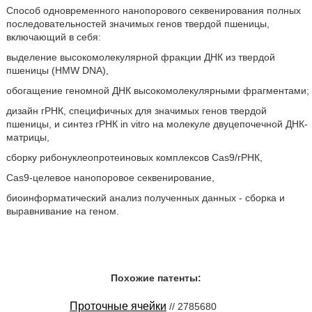
Способ одновременного нанопорового секвенирования полных
последовательностей значимых генов твердой пшеницы,
включающий в себя:
выделение высокомолекулярной фракции ДНК из твердой
пшеницы (HMW DNA),
обогащение геномной ДНК высокомолекулярными фрагментами;
дизайн гРНК, специфичных для значимых генов твердой
пшеницы, и синтез гРНК in vitro на молекуле двуцепочечной ДНК-
матрицы,
сборку рибонуклеопротеиновых комплексов Cas9/гРНК,
Cas9-целевое нанопоровое секвенирование,
биоинформатический анализ полученных данных - сборка и
выравнивание на геном.
Похожие патенты:
Проточные ячейки
// 2785680