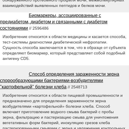
обнаруженного протеомного профиля мочи, межмолекулярных
взаимодействий выявленных пептидов и белков мочи.
Биомаркеры, ассоциированные с
предиабетом, диабетом и связанными с диабетом
состояниями
// 2596486
Изобретение относится к области медицины и касается способа,
тест-системы диагностики диабетической нефропатии.
Сущность способа заключается в том, что в образце от субъекта
определяют биомаркер, который представляет собой подобный
антигену CD5.
Способ определения зараженности зерна
спорообразующими бактериями-возбудителями
"картофельной" болезни хлеба
// 2548713
Изобретение относится к области пищевой промышленности и
предназначено для определения зараженности зерна
возбудителями «картофельной» болезни хлеба. Способ
включает приготовление водного смыва бактерий с пробы
зерна, фильтрацию и пастеризацию смыва для уничтожения
вегетативных форм бактерий, инокуляцию срезов хлеба
пастеризованными смывами с зерна и увлажнение контрольных