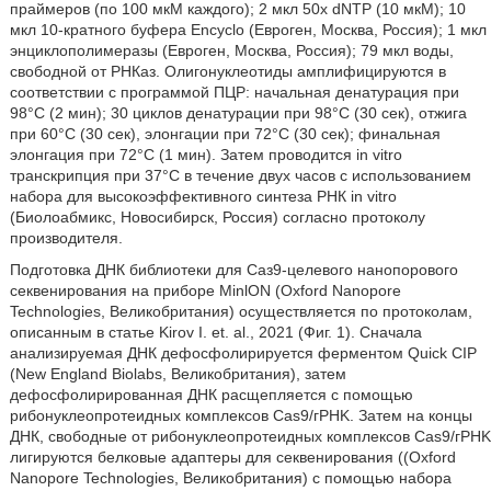
праймеров (по 100 мкМ каждого); 2 мкл 50х dNTP (10 мкМ); 10
мкл 10-кратного буфера Encyclo (Евроген, Москва, Россия); 1 мкл
энциклополимеразы (Евроген, Москва, Россия); 79 мкл воды,
свободной от РНКаз. Олигонуклеотиды амплифицируются в
соответствии с программой ПЦР: начальная денатурация при
98°С (2 мин); 30 циклов денатурации при 98°С (30 сек), отжига
при 60°С (30 сек), элонгации при 72°С (30 сек); финальная
элонгация при 72°С (1 мин). Затем проводится in vitro
транскрипция при 37°С в течение двух часов с использованием
набора для высокоэффективного синтеза РНК in vitro
(Биолоабмикс, Новосибирск, Россия) согласно протоколу
производителя.
Подготовка ДНК библиотеки для Саз9-целевого нанопорового
секвенирования на приборе MinlON (Oxford Nanopore
Technologies, Великобритания) осуществляется по протоколам,
описанным в статье Kirov I. et. al., 2021 (Фиг. 1). Сначала
анализируемая ДНК дефосфолирируется ферментом Quick CIP
(New England Biolabs, Великобритания), затем
дефосфолирированная ДНК расщепляется с помощью
рибонуклеопротеидных комплексов Cas9/гPHK. Затем на концы
ДНК, свободные от рибонуклеопротеидных комплексов Cas9/гPHK
лигируются белковые адаптеры для секвенирования ((Oxford
Nanopore Technologies, Великобритания) с помощью набора