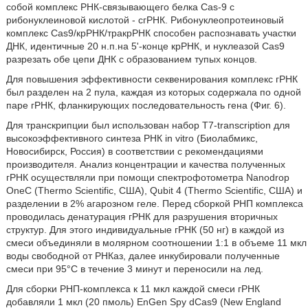
собой комплекс РНК-связывающего белка Cas-9 с
рибонуклеиновой кислотой - сгРНК. Рибонуклеопротеиновый
комплекс Саs9/крРНК/тракрРНК способен распознавать участки
ДНК, идентичные 20 н.п.на 5'-конце крРНК, и нуклеазой Cas9
разрезать обе цепи ДНК с образованием тупых концов.
Для повышения эффективности секвенирования комплекс гРНК
был разделен на 2 пула, каждая из которых содержала по одной
паре гРНК, фланкирующих последовательность гена (Фиг. 6).
Для транскрипции был использован набор T7-transcription для
высокоэффективного синтеза РНК in vitro (Биолабмикс,
Новосибирск, Россия) в соответствии с рекомендациями
производителя. Анализ концентрации и качества полученных
гРНК осуществляли при помощи спектрофотометра Nanodrop
OneC (Thermo Scientific, США), Qubit 4 (Thermo Scientific, США) и
разделении в 2% агарозном геле. Перед сборкой РНП комплекса
проводилась денатурация гРНК для разрушения вторичных
структур. Для этого индивидуальные гРНК (50 нг) в каждой из
смеси объединяли в молярном соотношении 1:1 в объеме 11 мкл
воды свободной от РНКаз, далее инкубировали полученные
смеси при 95°С в течение 3 минут и переносили на лед.
Для сборки РНП-комплекса к 11 мкл каждой смеси гРНК
добавляли 1 мкл (20 пмоль) EnGen Spy dCas9 (New England