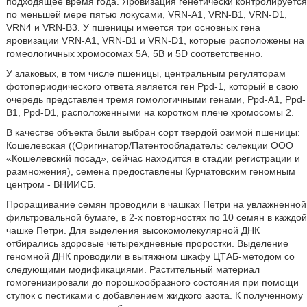
подходящее время года. Яровизация генетически контролируется
по меньшей мере пятью локусами, VRN-A1, VRN-B1, VRN-D1,
VRN4 и VRN-B3. У пшеницы имеется три основных гена
яровизации VRN-A1, VRN-B1 и VRN-D1, которые расположены на
гомеологичных хромосомах 5А, 5В и 5D соответственно.
У злаковых, в том числе пшеницы, центральным регуляторам
фотопериодического ответа является ген Ppd-1, который в свою
очередь представлен тремя гомологичными генами, Ppd-A1, Ppd-
B1, Ppd-D1, расположенными на коротком плече хромосомы 2.
В качестве объекта были выбран сорт твердой озимой пшеницы:
Кошелевская ((Оригинатор/Патентообладатель: селекции ООО
«Кошелевский посад», сейчас находится в стадии регистрации и
размножения), семена предоставлены Курчатовским геномным
центром - ВНИИСБ.
Проращивание семян проводили в чашках Петри на увлажненной
фильтровальной бумаге, в 2-х повторностях по 10 семян в каждой
чашке Петри. Для выделения высокомолекулярной ДНК
отбирались здоровые четырехдневные проростки. Выделение
геномной ДНК проводили в вытяжном шкафу ЦТАБ-методом со
следующими модификациями. Растительный материал
гомогенизировали до порошкообразного состояния при помощи
ступок с пестиками с добавлением жидкого азота. К полученному