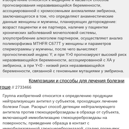
прогнозирования неразвивающейся беременности,
ассоциированной с хромосомными аномалиями эмбриона,
заключающегося в том, что определяют анамнестические
данные женщины и мужчины, планирующих деторождение:
возраст пациентки и ее партнера, наличие у пациентки
хронических заболеваний мочеполовой системы,
злоупотребление алкоголем партнером, осуществляют анализ
полиморфизма MTHFR С677Т у женщины и параметров
спермограммы у мужчины, после чего вычисляют
прогностический индекс Y; и при Y>0 прогнозируют высокий риск
неразвивающейся беременности, ассоциированной с ХА у
эмбриона, а при Y<0 - низкий риск неразвивающейся
беременности, связанной с геномными мутациями у эмбриона.
Композиции и способы для лечения болезни
гоше
// 2733466
Группа изобретений относится к определению продукции
нейтрализующих антител у субъектов, проходящих лечение
болезни Гоше. Раскрыт способ детекции нейтрализующего
антитела против глюкоцереброзидазы в образце от субъекта,
включающий иммобилизацию глюкоцереброзидазы на
поверхность; приведение образца в контакт с
иммобилизованной глюкоцереброзидазой; стадию промывки;