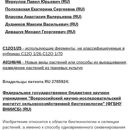
Меркулов Павел Юрьевич (RU)
Полховская Екатерина Сергеевна (RU)
Власова Анастасия Валерьевна (RU)
Дудников Максим Васильевич (RU)
Дивашук Михаил Георгиевич (RU)
C12Q1/25
- использующие ферменты, не классифицируемые в
рубриках C12Q 1/26-C12Q 1/70
A01H6/46
- Новые виды растений или способы их выращивания;
разведение растений из тканевых культур
Владельцы патента RU 2785924:
Федеральное государственное бюджетное научное
учреждение "Всероссийский научно-исследовательский
институт сельскохозяйственной биотехнологии" (ФГБНУ
ВНИИСБ) (RU)
Изобретение относится к области биотехнологии и селекции
растений, а именно к способу одновременного секвенирования