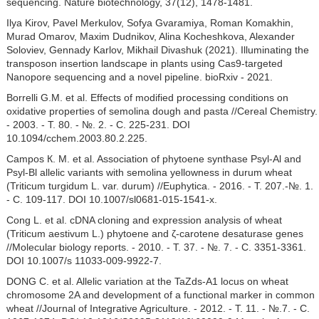
sequencing. Nature biotechnology, 37(12), 1478-1481.
Ilya Kirov, Pavel Merkulov, Sofya Gvaramiya, Roman Komakhin,
Murad Omarov, Maxim Dudnikov, Alina Kocheshkova, Alexander
Soloviev, Gennady Karlov, Mikhail Divashuk (2021). Illuminating the
transposon insertion landscape in plants using Cas9-targeted
Nanopore sequencing and a novel pipeline. bioRxiv - 2021.
Borrelli G.M. et al. Effects of modified processing conditions on
oxidative properties of semolina dough and pasta //Cereal Chemistry.
- 2003. - T. 80. - №. 2. - C. 225-231. DOI
10.1094/cchem.2003.80.2.225.
Campos К. M. et al. Association of phytoene synthase Psyl-Al and
Psyl-Bl allelic variants with semolina yellowness in durum wheat
(Triticum turgidum L. var. durum) //Euphytica. - 2016. - T. 207.-№. 1.
- C. 109-117. DOI 10.1007/sl0681-015-1541-x.
Cong L. et al. cDNA cloning and expression analysis of wheat
(Triticum aestivum L.) phytoene and ζ-carotene desaturase genes
//Molecular biology reports. - 2010. - T. 37. - №. 7. - C. 3351-3361.
DOI 10.1007/s 11033-009-9922-7.
DONG C. et al. Allelic variation at the TaZds-A1 locus on wheat
chromosome 2A and development of a functional marker in common
wheat //Journal of Integrative Agriculture. - 2012. - T. 11. - №.7. - C.