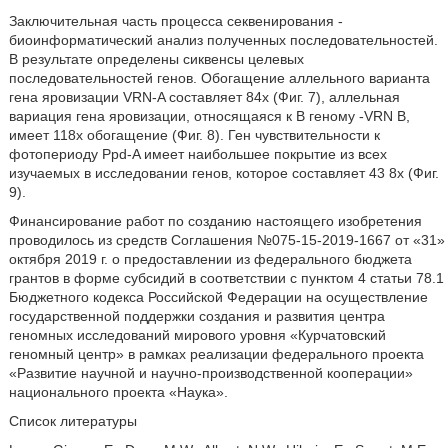
Заключительная часть процесса секвенирования -
биоинформатический анализ полученных последовательностей.
В результате определены сиквенсы целевых
последовательностей генов. Обогащение аллельного варианта
гена яровизации VRN-A составляет 84х (Фиг. 7), аллельная
вариация гена яровизации, относящаяся к В геному -VRN В,
имеет 118х обогащение (Фиг. 8). Ген чувствительности к
фотопериоду Ppd-A имеет наибольшее покрытие из всех
изучаемых в исследовании генов, которое составляет 43 8х (Фиг.
9).
Финансирование работ по созданию настоящего изобретения
проводилось из средств Соглашения №075-15-2019-1667 от «31»
октября 2019 г. о предоставлении из федерального бюджета
грантов в форме субсидий в соответствии с пунктом 4 статьи 78.1
Бюджетного кодекса Российской Федерации на осуществление
государственной поддержки создания и развития центра
геномных исследований мирового уровня «Курчатовский
геномный центр» в рамках реализации федерального проекта
«Развитие научной и научно-производственной кооперации»
национального проекта «Наука».
Список литературы