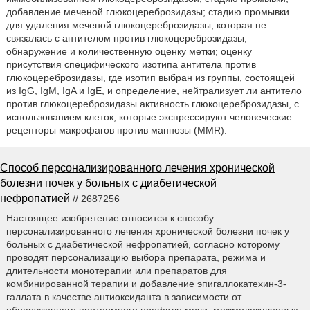
добавление меченой глюкоцереброзидазы; стадию промывки
для удаления меченой глюкоцереброзидазы, которая не
связалась с антителом против глюкоцереброзидазы;
обнаружение и количественную оценку метки; оценку
присутствия специфического изотипа антитела против
глюкоцереброзидазы, где изотип выбран из группы, состоящей
из IgG, IgM, IgA и IgE, и определение, нейтрализует ли антитело
против глюкоцереброзидазы активность глюкоцереброзидазы, с
использованием клеток, которые экспрессируют человеческие
рецепторы макрофагов против маннозы (MMR).
Способ персонализированного лечения хронической
болезни почек у больных с диабетической
нефропатией
// 2687256
Настоящее изобретение относится к способу
персонализированного лечения хронической болезни почек у
больных с диабетической нефропатией, согласно которому
проводят персонализацию выбора препарата, режима и
длительности монотерапии или препаратов для
комбинированной терапии и добавление эпигаллокатехин-3-
галлата в качестве антиоксиданта в зависимости от