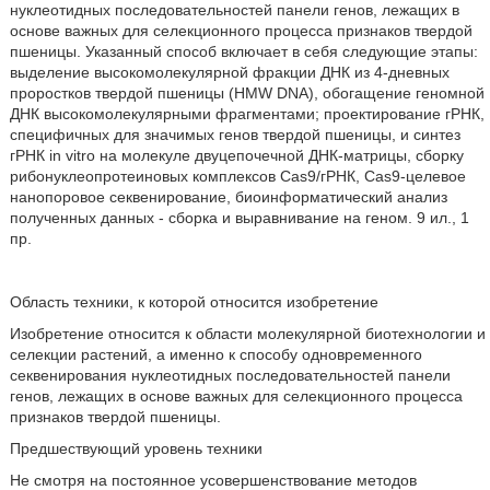
нуклеотидных последовательностей панели генов, лежащих в
основе важных для селекционного процесса признаков твердой
пшеницы. Указанный способ включает в себя следующие этапы:
выделение высокомолекулярной фракции ДНК из 4-дневных
проростков твердой пшеницы (HMW DNA), обогащение геномной
ДНК высокомолекулярными фрагментами; проектирование гРНК,
специфичных для значимых генов твердой пшеницы, и синтез
гРНК in vitro на молекуле двуцепочечной ДНК-матрицы, сборку
рибонуклеопротеиновых комплексов Cas9/гРНК, Cas9-целевое
нанопоровое секвенирование, биоинформатический анализ
полученных данных - сборка и выравнивание на геном. 9 ил., 1
пр.
Область техники, к которой относится изобретение
Изобретение относится к области молекулярной биотехнологии и
селекции растений, а именно к способу одновременного
секвенирования нуклеотидных последовательностей панели
генов, лежащих в основе важных для селекционного процесса
признаков твердой пшеницы.
Предшествующий уровень техники
Не смотря на постоянное усовершенствование методов