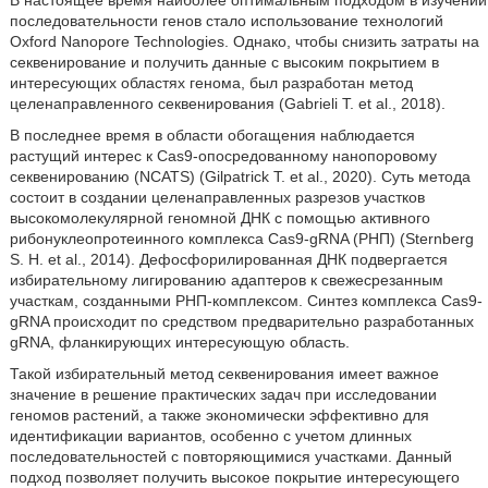
В настоящее время наиболее оптимальным подходом в изучении
последовательности генов стало использование технологий
Oxford Nanopore Technologies. Однако, чтобы снизить затраты на
секвенирование и получить данные с высоким покрытием в
интересующих областях генома, был разработан метод
целенаправленного секвенирования (Gabrieli Т. et al., 2018).
В последнее время в области обогащения наблюдается
растущий интерес к Cas9-опосредованному нанопоровому
секвенированию (NCATS) (Gilpatrick Т. et al., 2020). Суть метода
состоит в создании целенаправленных разрезов участков
высокомолекулярной геномной ДНК с помощью активного
рибонуклеопротеинного комплекса Cas9-gRNA (РНП) (Sternberg
S. Н. et al., 2014). Дефосфорилированная ДНК подвергается
избирательному лигированию адаптеров к свежесрезанным
участкам, созданными РНП-комплексом. Синтез комплекса Cas9-
gRNA происходит по средством предварительно разработанных
gRNA, фланкирующих интересующую область.
Такой избирательный метод секвенирования имеет важное
значение в решение практических задач при исследовании
геномов растений, а также экономически эффективно для
идентификации вариантов, особенно с учетом длинных
последовательностей с повторяющимися участками. Данный
подход позволяет получить высокое покрытие интересующего