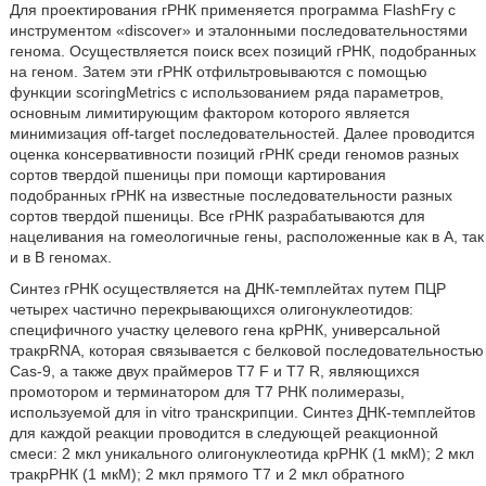
Для проектирования гРНК применяется программа FlashFry с
инструментом «discover» и эталонными последовательностями
генома. Осуществляется поиск всех позиций гРНК, подобранных
на геном. Затем эти гРНК отфильтровываются с помощью
функции scoringMetrics с использованием ряда параметров,
основным лимитирующим фактором которого является
минимизация off-target последовательностей. Далее проводится
оценка консервативности позиций гРНК среди геномов разных
сортов твердой пшеницы при помощи картирования
подобранных гРНК на известные последовательности разных
сортов твердой пшеницы. Все гРНК разрабатываются для
нацеливания на гомеологичные гены, расположенные как в А, так
и в В геномах.
Синтез гРНК осуществляется на ДНК-темплейтах путем ПЦР
четырех частично перекрывающихся олигонуклеотидов:
специфичного участку целевого гена крРНК, универсальной
тpaкpRNA, которая связывается с белковой последовательностью
Cas-9, а также двух праймеров Т7 F и Т7 R, являющихся
промотором и терминатором для Т7 РНК полимеразы,
используемой для in vitro транскрипции. Синтез ДНК-темплейтов
для каждой реакции проводится в следующей реакционной
смеси: 2 мкл уникального олигонуклеотида крРНК (1 мкМ); 2 мкл
тракрРНК (1 мкМ); 2 мкл прямого Т7 и 2 мкл обратного