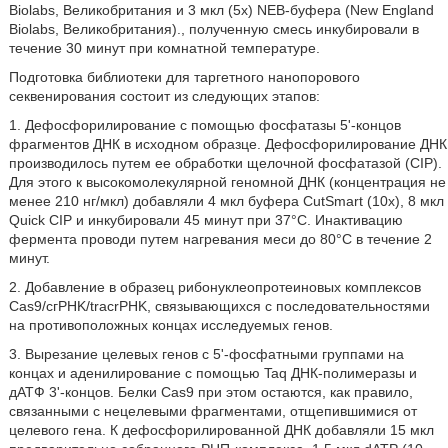
Biolabs, Великобритания и 3 мкл (5x) NEB-буфера (New England
Biolabs, Великобритания)., полученную смесь инкубировали в
течение 30 минут при комнатной температуре.
Подготовка библиотеки для таргетного нанопорового
секвенирования состоит из следующих этапов:
1. Дефосфорилирование с помощью фосфатазы 5'-концов
фрагментов ДНК в исходном образце. Дефосфорилирование ДНК
производилось путем ее обработки щелочной фосфатазой (CIP).
Для этого к высокомолекулярной геномной ДНК (концентрация не
менее 210 нг/мкл) добавляли 4 мкл буфера CutSmart (10х), 8 мкл
Quick CIP и инкубировали 45 минут при 37°С. Инактивацию
фермента проводи путем нагревания меси до 80°С в течение 2
минут.
2. Добавление в образец рибонуклеопротеиновых комплексов
Cas9/cгPHK/tracrPHK, связывающихся с последовательностями
на противоположных концах исследуемых генов.
3. Вырезание целевых генов с 5'-фосфатными группами на
концах и аденилирование с помощью Taq ДНК-полимеразы и
дАТФ 3'-концов. Белки Cas9 при этом остаются, как правило,
связанными с нецелевыми фрагментами, отщепившимися от
целевого гена. К дефосфорилированной ДНК добавляли 15 мкл