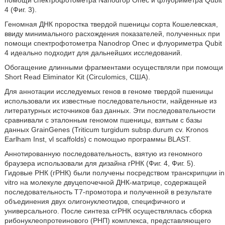
помощи спектрофотометра Nanodrop Опес и флуориметра Qubit
4 (Фиг. 3).
Геномная ДНК проростка твердой пшеницы сорта Кошелевская,
ввиду минимального расхождения показателей, полученных при
помощи спектрофотометра Nanodrop Опес и флуориметра Qubit
4 идеально подходит для дальнейших исследований.
Обогащение длинными фрагментами осуществляли при помощи
Short Read Eliminator Kit (Circulomics, США).
Для аннотации исследуемых генов в геноме твердой пшеницы
использовали их известные последовательности, найденные из
литературных источников баз данных. Эти последовательности
сравнивали с эталонным геномом пшеницы, взятым с базы
данных GrainGenes (Triticum turgidum subsp.durum cv. Kronos
Earlham Inst, vl scaffolds) с помощью программы BLAST.
Аннотированную последовательность, взятую из геномного
браузера использовали для дизайна гРНК (Фиг. 4, Фиг. 5).
Гидовые РНК (гРНК) были получены посредством транскрипции in
vitro на молекуле двуцепочечной ДНК-матрице, содержащей
последовательность Т7-промотора и полученной в результате
объединения двух олигонуклеотидов, специфичного и
универсального. После синтеза сгРНК осуществлялась сборка
рибонуклеопротеинового (РНП) комплекса, представляющего