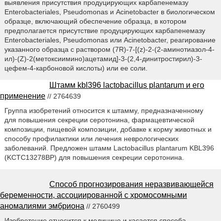
выявления присутствия продуцирующих карбапенемазу
Enterobacteriales, Pseudomonas и Acinetobacter в биологическом
образце, включающий обеспечение образца, в котором
предполагается присутствие продуцирующих карбапенемазу
Enterobacteriales, Pseudomonas или Acinetobacter, реагирование
указанного образца с раствором (7R)-7-[(z)-2-(2-аминотиазол-4-
ил)-(Z)-2(метоксиимино)ацетамид]-3-(2,4-динитростирил)-3-
цефем-4-карбоновой кислоты) или ее соли.
Штамм kbl396 lactobacillus plantarum и его
применение
// 2764639
Группа изобретений относится к штамму, предназначенному
для повышения секреции серотонина, фармацевтической
композиции, пищевой композиции, добавке к корму животных и
способу профилактики или лечения неврологических
заболеваний. Предложен штамм Lactobacillus plantarum KBL396
(KCTC13278BP) для повышения секреции серотонина.
Способ прогнозирования неразвивающейся
беременности, ассоциированной с хромосомными
аномалиями эмбриона
// 2760499
Изобретение относится к медицине и касается способа