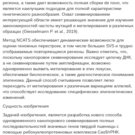
региона, а также дает возможность полная сборки de novo, что
является наилучшим подходом для полной характеристики
генетического разнообразия. Охват секвенированием
интересующей области имеет решающее значение для изучения
закономерностей частоты мутаций и метилирования в различных
образцах (Giesselmann P. et al., 2019).
Метод NCATS обеспечивает динамические возможности для
оценки геномных перестроек, в том числе больших SVS и трудно
отображаемые повторяющиеся регионы. Важно отметить, что,
поскольку нанопоровое секвенирование исследует цепочку ДНК,
а не секвенирование путем амплификации, возможно
одновременно выявить метилирование в этих локусах,
обеспечивая биологическое, а также диагностическое понимание
эпигенома. Данный способ считывание позволяет легко
переходить от метилирования к различным вариациям аллелей,
что способствует исследованию специфических эпигенетических
изменений.
Сущность изобретения
Задачей изобретения, является разработка нового способа
одновременного нанопорового секвенирования полных
последовательностей значимых генов твердой пшеницы с
помощью рибонуклеопротеиновых комплексов Cas9/гPHK.