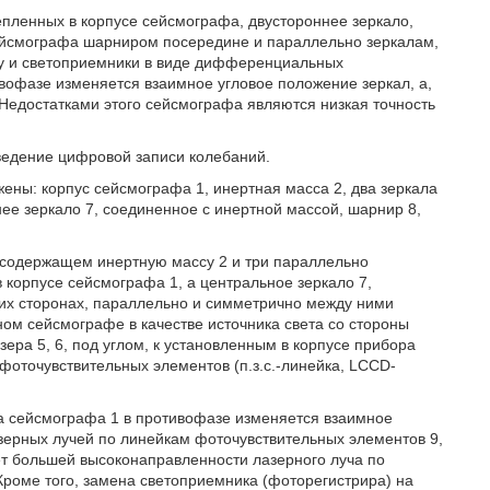
епленных в корпусе сейсмографа, двустороннее зеркало,
сейсмографа шарниром посередине и параллельно зеркалам,
му и светоприемники в виде дифференциальных
вофазе изменяется взаимное угловое положение зеркал, а,
 Недостатками этого сейсмографа являются низкая точность
ведение цифровой записи колебаний.
жены: корпус сейсмографа 1, инертная масса 2, два зеркала
нее зеркало 7, соединенное с инертной массой, шарнир 8,
 содержащем инертную массу 2 и три параллельно
 в корпусе сейсмографа 1, а центральное зеркало 7,
их сторонах, параллельно и симметрично между ними
ном сейсмографе в качестве источника света со стороны
ера 5, 6, под углом, к установленным в корпусе прибора
 фоточувствительных элементов (п.з.с.-линейка, LCCD-
а сейсмографа 1 в противофазе изменяется взаимное
азерных лучей по линейкам фоточувствительных элементов 9,
ет большей высоконаправленности лазерного луча по
Кроме того, замена светоприемника (фоторегистрира) на