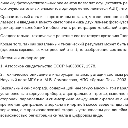
линейку фоточувствительных элементов позволит осуществлять рег
фоточувствительных элементов одновременно является АЦП), что 
Сравнительный анализ с прототипом показал, что заявленное изобр
лазеров и введения вместо светоприемника двух линеек фоточувст
регистрации колебаний и обеспечить регистрацию колебаний в ци
Следовательно, техническое решение соответствует критерию "нов
Кроме того, так как заявленный технический результат может быть
(ядерных взрывов, землетрясений и т.п.), то изобретение соотве
Источники информации:
1. Авторское свидетельство СССР №638907, 1978.
2. Техническое описание и инструкция по эксплуатации системы р
Научный парк МГУ им. М.В. Ломоносова, НПО «Дельта-Тех». 2003 г
Зеркальный сейсмограф, содержащий инертную массу и три парал
установлены в корпусе прибора, а центральное - третье, выполн
сторонах, параллельно и симметрично между ними скреплено с ин
крепления центрального зеркала к инертной массе введены два ла
зеркалам, а с противоположной стороны установлены две линейки
возможностью регистрации сигнала в цифровом виде.