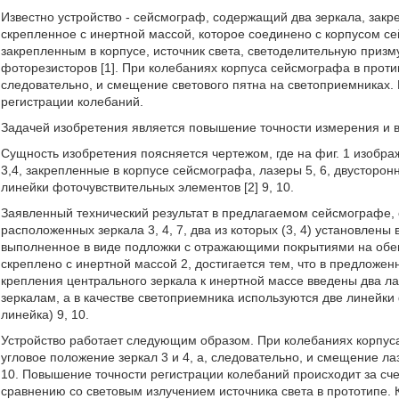
Известно устройство - сейсмограф, содержащий два зеркала, закр
скрепленное с инертной массой, которое соединено с корпусом 
закрепленным в корпусе, источник света, светоделительную приз
фоторезисторов [1]. При колебаниях корпуса сейсмографа в проти
следовательно, и смещение светового пятна на светоприемниках.
регистрации колебаний.
Задачей изобретения является повышение точности измерения и 
Сущность изобретения поясняется чертежом, где на фиг. 1 изобра
3,4, закрепленные в корпусе сейсмографа, лазеры 5, 6, двусторон
линейки фоточувствительных элементов [2] 9, 10.
Заявленный технический результат в предлагаемом сейсмографе,
расположенных зеркала 3, 4, 7, два из которых (3, 4) установлены
выполненное в виде подложки с отражающими покрытиями на обе
скреплено с инертной массой 2, достигается тем, что в предложен
крепления центрального зеркала к инертной массе введены два лаз
зеркалам, а в качестве светоприемника используются две линейки
линейка) 9, 10.
Устройство работает следующим образом. При колебаниях корпус
угловое положение зеркал 3 и 4, а, следовательно, и смещение л
10. Повышение точности регистрации колебаний происходит за сч
сравнению со световым излучением источника света в прототипе. 