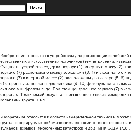
Найти
Изобретение относится к устройствам для регистрации колебаний
естественных и искусственных источников (землетрясений, изверже
Сущность: устройство содержит корпус (1), инертную массу (2), т
зеркало (7) расположено между зеркалами (3, 4) и скреплено с ин
зеркала (7) к инертной массе (2) расположены два лазера (5, 6) по
6) стороны установлены две линейки (9, 10) фоточувствительных
сигнала в цифровом виде. При этом центральное зеркало (7) вып
сторонах. Технический результат: повышение точности измерения
колебаний грунта. 1 ил.
Изобретение относится к области измерительной техники и может 
грунта, генерируемых сейсмическими волнами от естественных и 
вулканов, взрывов, техногенных катастроф и др.) [МПК G01V 1/18].