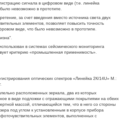
истрацию сигнала в цифровом виде (т.е. линейка
было невозможно в прототипе.
етение, за счет введения вместо источника света двух
вительных элементов, позволяет повысить точность
фровом виде, что было невозможно в прототипе.
изна".
 использован в системах сейсмического мониторинга
тствует критерию «промышленная применимость».
егистрирования оптических спектров «Линейка 2К/14U» М.:
.
лельно расположенных зеркала, два из которых
енное в виде подложки с отражающими покрытиями на обеих
ертной массой, отличающийся тем, что в него со стороны
зера под углом к установленным в корпусе прибора
 фоточувствительных элементов, выполненных с