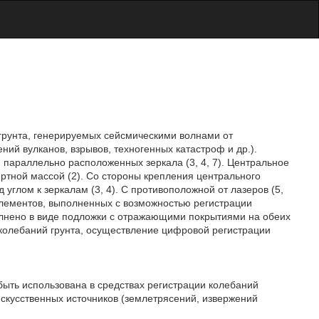
 грунта, генерируемых сейсмическими волнами от
ний вулканов, взрывов, техногенных катастроф и др.).
ри параллельно расположенных зеркала (3, 4, 7). Центральное
ертной массой (2). Со стороны крепления центрального
д углом к зеркалам (3, 4). С противоположной от лазеров (5,
 элементов, выполненных с возможностью регистрации
олнено в виде подложки с отражающими покрытиями на обеих
 колебаний грунта, осуществление цифровой регистрации
быть использована в средствах регистрации колебаний
искусственных источников (землетрясений, извержений