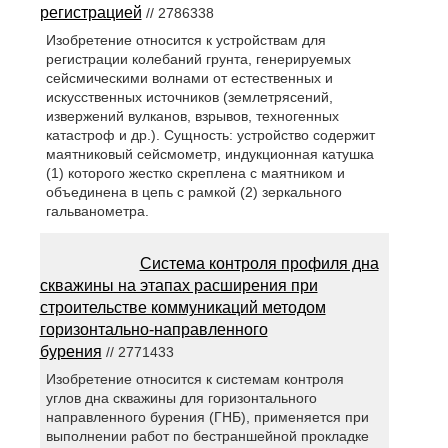
регистрацией
// 2786338
Изобретение относится к устройствам для
регистрации колебаний грунта, генерируемых
сейсмическими волнами от естественных и
искусственных источников (землетрясений,
извержений вулканов, взрывов, техногенных
катастроф и др.). Сущность: устройство содержит
маятниковый сейсмометр, индукционная катушка
(1) которого жестко скреплена с маятником и
объединена в цепь с рамкой (2) зеркального
гальванометра.
Система контроля профиля дна
скважины на этапах расширения при
строительстве коммуникаций методом
горизонтально-направленного
бурения
// 2771433
Изобретение относится к системам контроля
углов дна скважины для горизонтального
направленного бурения (ГНБ), применяется при
выполнении работ по бестраншейной прокладке