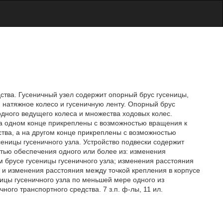
дства. Гусеничный узел содержит опорный брус гусеницы,
 натяжное колесо и гусеничную ленту. Опорный брус
дного ведущего колеса и множества ходовых колес.
на одном конце прикреплены с возможностью вращения к
ства, а на другом конце прикреплены с возможностью
еницы гусеничного узла. Устройство подвески содержит
стью обеспечения одного или более из: изменения
 брусе гусеницы гусеничного узла; изменения расстояния
 и изменения расстояния между точкой крепления в корпусе
ницы гусеничного узла по меньшей мере одного из
ого транспортного средства. 7 з.п. ф-лы, 11 ил.