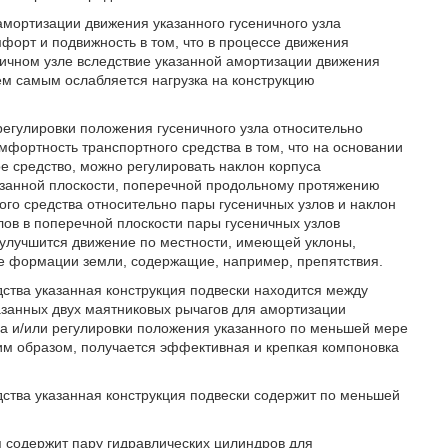
амортизации движения указанного гусеничного узла
форт и подвижность в том, что в процессе движения
ичном узле вследствие указанной амортизации движения
Тем самым ослабляется нагрузка на конструкцию
регулировки положения гусеничного узла относительно
мфортность транспортного средства в том, что на основании
е средство, можно регулировать наклон корпуса
казанной плоскости, поперечной продольному протяжению
ого средства относительно пары гусеничных узлов и наклон
лов в поперечной плоскости пары гусеничных узлов
го улучшится движение по местности, имеющей уклоны,
гие формации земли, содержащие, например, препятствия.
дства указанная конструкция подвески находится между
азанных двух маятниковых рычагов для амортизации
а и/или регулировки положения указанного по меньшей мере
ким образом, получается эффективная и крепкая компоновка
дства указанная конструкция подвески содержит по меньшей
я содержит пару гидравлических цилиндров для