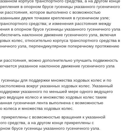
азанном корпусе транспортного средства, а на другом конце
репления в опорном брусе гусеницы указанного гусеничного
вки расстояния, которое выполнено с возможностью
казанными двумя точками крепления в гусеничном узле;
транспортного средства; и изменения расстояния между
ления в опорном брусе гусеницы указанного гусеничного узла
обеспечить наклонное движение гусеничного узла, включая
овых колес, относительно корпуса транспортного средства в
сеничного узла, перпендикулярном поперечному протяжению
вки расстояния, можно дополнительно улучшить подвижность
легчается указанное наклонное движение гусеничного узла
 гусеницы для поддержки множества ходовых колес и по
расположена вокруг указанных ходовых колес. Указанный
поддержки указанного по меньшей мере одного ведущего
дно ведущее колесо и множество ходовых колес таким
занная гусеничная лента выполнена с возможностью
о колеса и множества ходовых колес.
е прикреплены с возможностью вращения к указанной
ого средства, а на другом конце прикреплены с
ном брусе гусеницы указанного гусеничного узла.