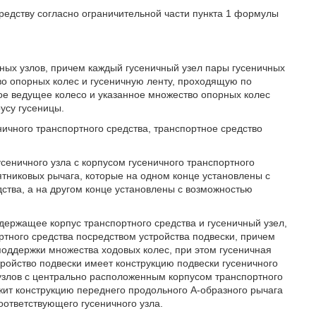
редству согласно ограничительной части пункта 1 формулы
ных узлов, причем каждый гусеничный узел пары гусеничных
во опорных колес и гусеничную ленту, проходящую по
ое ведущее колесо и указанное множество опорных колес
усу гусеницы.
ничного транспортного средства, транспортное средство
сеничного узла с корпусом гусеничного транспортного
ятниковых рычага, которые на одном конце установлены с
ства, а на другом конце установлены с возможностью
.
держащее корпус транспортного средства и гусеничный узел,
тного средства посредством устройства подвески, причем
поддержки множества ходовых колес, при этом гусеничная
тройство подвески имеет конструкцию подвески гусеничного
узлов с центрально расположенным корпусом транспортного
ржит конструкцию переднего продольного A-образного рычага
оответствующего гусеничного узла.