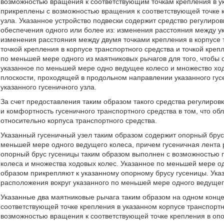
возможностью вращения к соответствующим точкам крепления в ук
прикреплены с возможностью вращения к соответствующей точке к
узла. Указанное устройство подвески содержит средство регулиро
обеспечения одного или более из: изменения расстояния между у
изменения расстояния между двумя точками крепления в корпусе 
точкой крепления в корпусе транспортного средства и точкой креп
по меньшей мере одного из маятниковых рычагов для того, чтобы 
указанное по меньшей мере одно ведущее колесо и множество ход
плоскости, проходящей в продольном направлении указанного гу
указанного гусеничного узла.
За счет предоставления таким образом такого средства регулиро
и комфортность гусеничного транспортного средства в том, что об
относительно корпуса транспортного средства.
Указанный гусеничный узел таким образом содержит опорный брус
меньшей мере одного ведущего колеса, причем гусеничная лента 
опорный брус гусеницы таким образом выполнен с возможностью 
колеса и множества ходовых колес. Указанное по меньшей мере о
образом прикрепляют к указанному опорному брусу гусеницы. Ука
расположения вокруг указанного по меньшей мере одного ведущег
Указанные два маятниковые рычага таким образом на одном конц
соответствующей точке крепления в указанном корпусе транспортн
возможностью вращения к соответствующей точке крепления в опор