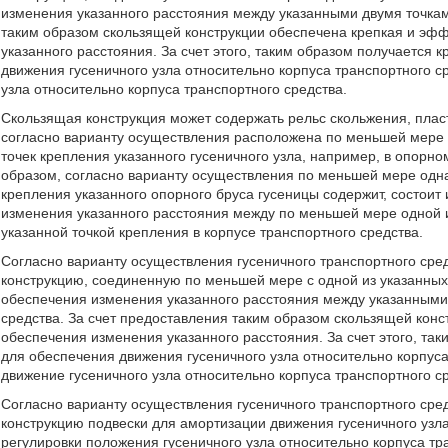
изменения указанного расстояния между указанными двумя точкам
таким образом скользящей конструкции обеспечена крепкая и эф
указанного расстояния. За счет этого, таким образом получается
движения гусеничного узла относительно корпуса транспортного с
узла относительно корпуса транспортного средства.
Скользящая конструкция может содержать рельс скольжения, плас
согласно варианту осуществления расположена по меньшей мере в
точек крепления указанного гусеничного узла, например, в опорно
образом, согласно варианту осуществления по меньшей мере одна 
крепления указанного опорного бруса гусеницы содержит, состоит
изменения указанного расстояния между по меньшей мере одной и
указанной точкой крепления в корпусе транспортного средства.
Согласно варианту осуществления гусеничного транспортного сре
конструкцию, соединенную по меньшей мере с одной из указанных 
обеспечения изменения указанного расстояния между указанными 
средства. За счет предоставления таким образом скользящей кон
обеспечения изменения указанного расстояния. За счет этого, та
для обеспечения движения гусеничного узла относительно корпуса
движение гусеничного узла относительно корпуса транспортного с
Согласно варианту осуществления гусеничного транспортного сре
конструкцию подвески для амортизации движения гусеничного узла
регулировки положения гусеничного узла относительно корпуса тр