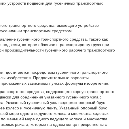
ких устройств подвески для гусеничных транспортных
ого транспортного средства, имеющего устройство
гусеничным транспортным средством.
ление гусеничного транспортного средства, такого как
 подвески, которое облегчает транспортировку груза при
й производительности гусеничного рабочего транспортного
ия, достигаются посредством гусеничного транспортного
улы изобретения. Предпочтительные варианты
в приложенных зависимых пунктах формулы изобретения.
транспортного средства, содержащего корпус транспортного
вески для соединения указанного гусеничного узла с
ва. Указанный гусеничный узел содержит опорный брус
ее колесо и гусеничную ленту. Указанный опорный брус
ьшей мере одного ведущего колеса и множества ходовых
о по меньшей мере одного ведущего колеса и множества
никовых рычага, которые на одном конце прикреплены с