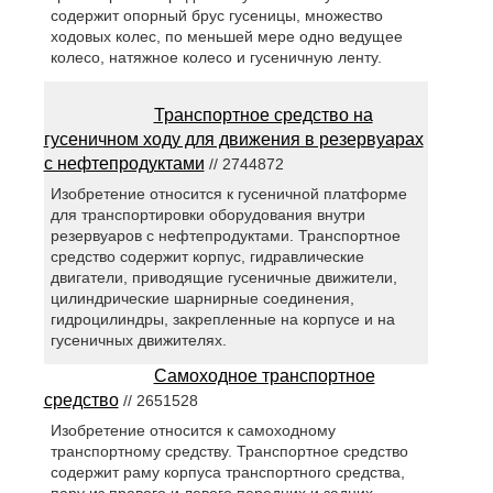
содержит опорный брус гусеницы, множество
ходовых колес, по меньшей мере одно ведущее
колесо, натяжное колесо и гусеничную ленту.
Транспортное средство на
гусеничном ходу для движения в резервуарах
с нефтепродуктами
// 2744872
Изобретение относится к гусеничной платформе
для транспортировки оборудования внутри
резервуаров с нефтепродуктами. Транспортное
средство содержит корпус, гидравлические
двигатели, приводящие гусеничные движители,
цилиндрические шарнирные соединения,
гидроцилиндры, закрепленные на корпусе и на
гусеничных движителях.
Самоходное транспортное
средство
// 2651528
Изобретение относится к самоходному
транспортному средству. Транспортное средство
содержит раму корпуса транспортного средства,
пару из правого и левого передних и задних