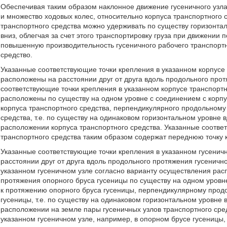
Обеспечивая таким образом наклонное движение гусеничного узл
и множество ходовых колес, относительно корпуса транспортного с
транспортного средства можно удерживать по существу горизонталь
вниз, облегчая за счет этого транспортировку груза при движении
повышенную производительность гусеничного рабочего транспортно
средство.
Указанные соответствующие точки крепления в указанном корпусе
расположены на расстоянии друг от друга вдоль продольного прот
соответствующие точки крепления в указанном корпусе транспорт
расположены по существу на одном уровне с соединением с корп
корпуса транспортного средства, перпендикулярного продольному
средства, т.е. по существу на одинаковом горизонтальном уровне 
расположении корпуса транспортного средства. Указанные соотве
транспортного средства таким образом содержат переднюю точку 
Указанные соответствующие точки крепления в указанном гусенич
расстоянии друг от друга вдоль продольного протяжения гусеничн
указанном гусеничном узле согласно варианту осуществления рас
протяжения опорного бруса гусеницы по существу на одном уров
к протяжению опорного бруса гусеницы, перпендикулярному прод
гусеницы, т.е. по существу на одинаковом горизонтальном уровне
расположении на земле пары гусеничных узлов транспортного сре
указанном гусеничном узле, например, в опорном брусе гусеницы