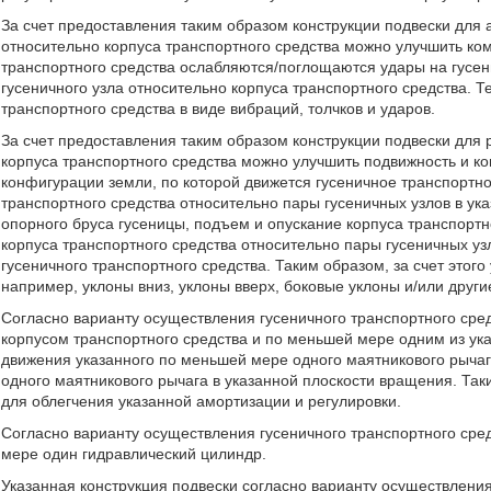
За счет предоставления таким образом конструкции подвески для 
относительно корпуса транспортного средства можно улучшить ком
транспортного средства ослабляются/поглощаются удары на гусен
гусеничного узла относительно корпуса транспортного средства. 
транспортного средства в виде вибраций, толчков и ударов.
За счет предоставления таким образом конструкции подвески для 
корпуса транспортного средства можно улучшить подвижность и ко
конфигурации земли, по которой движется гусеничное транспортно
транспортного средства относительно пары гусеничных узлов в у
опорного бруса гусеницы, подъем и опускание корпуса транспортн
корпуса транспортного средства относительно пары гусеничных уз
гусеничного транспортного средства. Таким образом, за счет это
например, уклоны вниз, уклоны вверх, боковые уклоны и/или дру
Согласно варианту осуществления гусеничного транспортного сре
корпусом транспортного средства и по меньшей мере одним из ук
движения указанного по меньшей мере одного маятникового рычаг
одного маятникового рычага в указанной плоскости вращения. Та
для облегчения указанной амортизации и регулировки.
Согласно варианту осуществления гусеничного транспортного сре
мере один гидравлический цилиндр.
Указанная конструкция подвески согласно варианту осуществлени