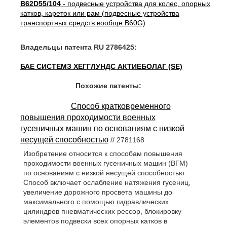
B62D55/104
- подвесные устройства для колес, опорных
катков, кареток или рам (подвесные устройства
транспортных средств вообще B60G)
Владельцы патента RU 2786425:
БАЕ СИСТЕМЗ ХЕГГЛУНДС АКТИЕБОЛАГ (SE)
Похожие патенты:
Способ кратковременного
повышения проходимости военных
гусеничных машин по основаниям с низкой
несущей способностью
// 2781168
Изобретение относится к способам повышения
проходимости военных гусеничных машин (ВГМ)
по основаниям с низкой несущей способностью.
Способ включает ослабление натяжения гусениц,
увеличение дорожного просвета машины до
максимального с помощью гидравлических
цилиндров пневматических рессор, блокировку
элементов подвески всех опорных катков в