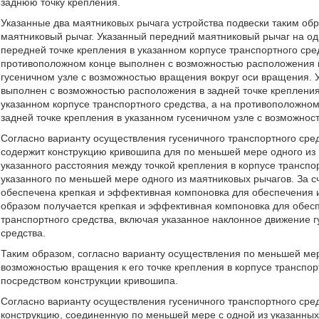
заднюю точку крепления.
Указанные два маятниковых рычага устройства подвески таким об
маятниковый рычаг. Указанный передний маятниковый рычаг на о
передней точке крепления в указанном корпусе транспортного сре
противоположном конце выполнен с возможностью расположения в
гусеничном узле с возможностью вращения вокруг оси вращения. 
выполнен с возможностью расположения в задней точке креплени
указанном корпусе транспортного средства, а на противоположно
задней точке крепления в указанном гусеничном узле с возможнос
Согласно варианту осуществления гусеничного транспортного сред
содержит конструкцию кривошипа для по меньшей мере одного из
указанного расстояния между точкой крепления в корпусе транспор
указанного по меньшей мере одного из маятниковых рычагов. За 
обеспечена крепкая и эффективная компоновка для обеспечения из
образом получается крепкая и эффективная компоновка для обесп
транспортного средства, включая указанное наклонное движение г
средства.
Таким образом, согласно варианту осуществления по меньшей мер
возможностью вращения к его точке крепления в корпусе транспорт
посредством конструкции кривошипа.
Согласно варианту осуществления гусеничного транспортного сре
конструкцию, соединенную по меньшей мере с одной из указанных 