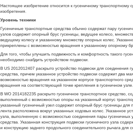
Настоящее изобретение относится к гусеничному транспортному с
изобретения.
Уровень техники
Гусеничные транспортные средства обычно содержат пару гусенич
узлов содержит опорный брус гусеницы, ведущее колесо, множест
ведущему колесу и указанному множеству опорных колес. Указанн
прикреплены с возможностью вращения к указанному опорному бр
Для того, чтобы улучшить подвижность и комфортность такого гусе
необходимо снабдить устройством подвески.
В US 2012012407 раскрыто устройство подвески для соединения гу
средства, причем указанное устройство подвески содержит два ма
возможностью вращения на указанном корпусе транспортного сред
вращения на соответствующей точке крепления в гусеничном узле
В WO 2014182235 раскрыто гусеничное транспортное средство, со
выполненный с возможностью опоры на указанный корпус транспор
указанный гусеничный узел содержит опорный брус гусеницы для 
лента расположена вокруг указанных ходовых колес. Указанное ус
узла, выполненную с возможностью соединения пары гусеничных 
средства. Указанная конструкция подвески гусеничного узла соде
и конструкцию заднего продольного соединительного рычага для с