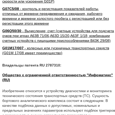
скорости или ускорения G01P)
G07C5/08
- контроль и регистрация показателей работы,
отличных от времени передвижения и ожидания, рабочего
времени и времени холостого пробега с регистрацией или без
регистрации этого времени
G06Q50/30
- Вычисление; счет (счетные устройства для подсчета
очков при играх A63B 71/06,A63D 15/20,A63F 1/18; комбинации
счетных устройств с пишущими приспособлениями B43K 29/08)
G01M17/007
- колесных или гусеничных транспортных средств
(G01M 17/08 имеет преимущество)
Владельцы патента RU 2787310:
Общество с ограниченной ответственностью "Инфоматикс"
(RU)
Изобретение относится к устройству диагностики и мониторинга
технического состояния транспортных средств (ТС). Сущность
бортового аналитического комплекса состоит в следующем. В
качестве подблока данных о допустимых, номинальных и
предельных значениях параметров используют подблок триггеров