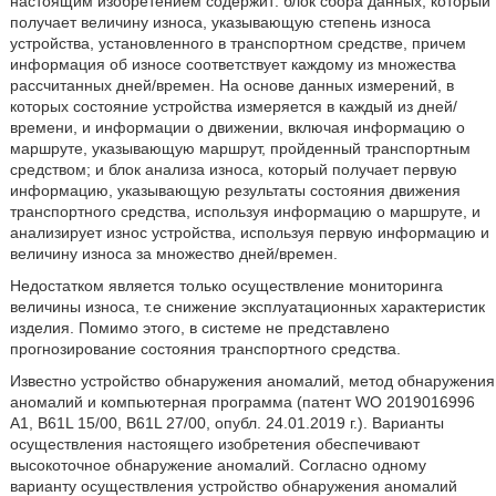
настоящим изобретением содержит: блок сбора данных, который
получает величину износа, указывающую степень износа
устройства, установленного в транспортном средстве, причем
информация об износе соответствует каждому из множества
рассчитанных дней/времен. На основе данных измерений, в
которых состояние устройства измеряется в каждый из дней/
времени, и информации о движении, включая информацию о
маршруте, указывающую маршрут, пройденный транспортным
средством; и блок анализа износа, который получает первую
информацию, указывающую результаты состояния движения
транспортного средства, используя информацию о маршруте, и
анализирует износ устройства, используя первую информацию и
величину износа за множество дней/времен.
Недостатком является только осуществление мониторинга
величины износа, т.е снижение эксплуатационных характеристик
изделия. Помимо этого, в системе не представлено
прогнозирование состояния транспортного средства.
Известно устройство обнаружения аномалий, метод обнаружения
аномалий и компьютерная программа (патент WO 2019016996
A1, B61L 15/00, B61L 27/00, опубл. 24.01.2019 г.). Варианты
осуществления настоящего изобретения обеспечивают
высокоточное обнаружение аномалий. Согласно одному
варианту осуществления устройство обнаружения аномалий