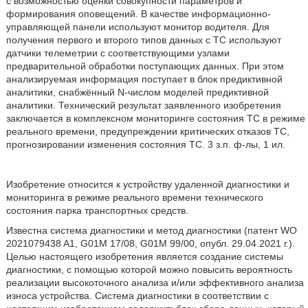
с возможностью оценки совокупности параметров и
формирования оповещений. В качестве информационно-
управляющей панели используют монитор водителя. Для
получения первого и второго типов данных с ТС используют
датчики телеметрии с соответствующими узлами
предварительной обработки поступающих данных. При этом
анализируемая информация поступает в блок предиктивной
аналитики, снабжённый N-числом моделей предиктивной
аналитики. Технический результат заявленного изобретения
заключается в комплексном мониторинге состояния ТС в режиме
реального времени, предупреждении критических отказов ТС,
прогнозировании изменения состояния ТС. 3 з.п. ф-лы, 1 ил.
Изобретение относится к устройству удаленной диагностики и
мониторинга в режиме реального времени технического
состояния парка транспортных средств.
Известна система диагностики и метод диагностики (патент WO
2021079438 A1, G01M 17/08, G01M 99/00, опубл. 29.04.2021 г.).
Целью настоящего изобретения является создание системы
диагностики, с помощью которой можно повысить вероятность
реализации высокоточного анализа и/или эффективного анализа
износа устройства. Система диагностики в соответствии с