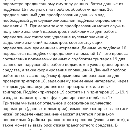
параметра предписанному ему типу данных. Затем данные из
подблока 15 поступают на подблок обработки данных 16,
предназначенный для преобразования данных в вид,
необходимый для функционирования подблока определения
аномалий 17. Примером такого преобразования может служить
получение значений параметров, необходимых для работы
определенных триггеров; удаление нулевых значений;
выделение значений параметров, соответствующих
определенным временным интервалам. Данные из подблока 16
передаются на подблок определения аномалий 17 - это процесс
соотнесения получаемых данных с подблоком триггеров 19 для
выявления нарушений в работе подсистем и узлов транспортного
средства, а также формирования оповещений. Данный подблок
работает согласно подблоку формирования расписания для
проверки триггеров 18, задающему временные интервалы, через
которые должна осуществляться проверка тех или иных
триггеров. Подблок триггеров 19 состоит из N триггеров 19.1-19.N
и задает параметры для функционирования подблока 17.
Триггеры учитывают отдельное и совокупное количество
параметров (данных телеметрии), изменение которых выше (или
ниже) определенных значений может являться признаком
неправильной работы транспортного средства (узлов и систем), а
также может вызвать риск отказа транспортного средства. В