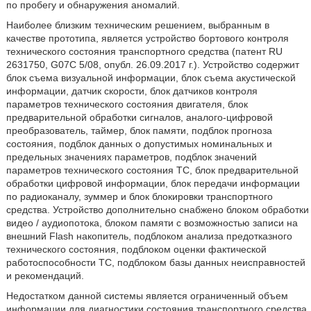
по пробегу и обнаружения аномалий.
Наиболее близким техническим решением, выбранным в
качестве прототипа, является устройство бортового контроля
технического состояния транспортного средства (патент RU
2631750, G07C 5/08, опубл. 26.09.2017 г.). Устройство содержит
блок съема визуальной информации, блок съема акустической
информации, датчик скорости, блок датчиков контроля
параметров технического состояния двигателя, блок
предварительной обработки сигналов, аналого-цифровой
преобразователь, таймер, блок памяти, подблок прогноза
состояния, подблок данных о допустимых номинальных и
предельных значениях параметров, подблок значений
параметров технического состояния ТС, блок предварительной
обработки цифровой информации, блок передачи информации
по радиоканалу, зуммер и блок блокировки транспортного
средства. Устройство дополнительно снабжено блоком обработки
видео / аудиопотока, блоком памяти с возможностью записи на
внешний Flash накопитель, подблоком анализа предотказного
технического состояния, подблоком оценки фактической
работоспособности ТС, подблоком базы данных неисправностей
и рекомендаций.
Недостатком данной системы является ограниченный объем
информации для диагностики состояния транспортного средства