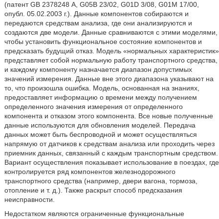
(патент GB 2378248 А, G05B 23/02, G01D 3/08, G01M 17/00,
опубл. 05.02.2003 г.). Данные компонентов собираются и
передаются средствам анализа, где они анализируются и
создаются две модели. Данные сравниваются с этими моделями,
чтобы установить функциональное состояние компонентов и
предсказать будущий отказ. Модель «нормальных характеристик»
представляет собой нормальную работу транспортного средства,
и каждому компоненту назначается диапазон допустимых
значений измерения. Данные вне этого диапазона указывают на
то, что произошла ошибка. Модель, основанная на знаниях,
предоставляет информацию о времени между получением
определенного значения измерения от определенного
компонента и отказом этого компонента. Все новые полученные
данные используются для обновления моделей. Передача
данных может быть беспроводной и может осуществляться
напрямую от датчиков к средствам анализа или проходить через
приемник данных, связанный с каждым транспортным средством.
Вариант осуществления показывает использование в поездах, где
контролируется ряд компонентов железнодорожного
транспортного средства (например, двери вагона, тормоза,
отопление и т. д.). Также раскрыт способ предсказания
неисправности.
Недостатком являются ограниченные функциональные