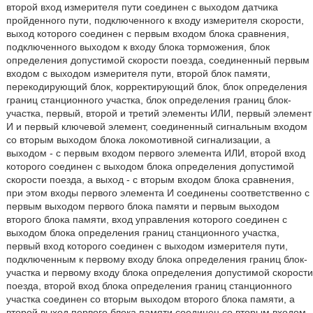
второй вход измерителя пути соединен с выходом датчика
пройденного пути, подключенного к входу измерителя скорости,
выход которого соединен с первым входом блока сравнения,
подключенного выходом к входу блока торможения, блок
определения допустимой скорости поезда, соединенный первым
входом с выходом измерителя пути, второй блок памяти,
перекодирующий блок, корректирующий блок, блок определения
границ станционного участка, блок определения границ блок-
участка, первый, второй и третий элементы ИЛИ, первый элемент
И и первый ключевой элемент, соединенный сигнальным входом
со вторым выходом блока локомотивной сигнализации, а
выходом - с первым входом первого элемента ИЛИ, второй вход
которого соединен с выходом блока определения допустимой
скорости поезда, а выход - с вторым входом блока сравнения,
при этом входы первого элемента И соединены соответственно с
первым выходом первого блока памяти и первым выходом
второго блока памяти, вход управления которого соединен с
выходом блока определения границ станционного участка,
первый вход которого соединен с выходом измерителя пути,
подключенным к первому входу блока определения границ блок-
участка и первому входу блока определения допустимой скорости
поезда, второй вход блока определения границ станционного
участка соединен со вторым выходом второго блока памяти, а
второй выход первого блока памяти соединен со вторым входом