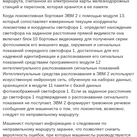
маршрута, считанной из электронной карты железнодорожных
станций и перегонов, которая хранится в ее памяти.
Когда локомотивная бортовая ЭВМ 2 с помощью модуля 13,
который сопоставляет измеренные текущие координаты
локомотива и координаты светофора 1, определит нахождение
светофора на заданном расстоянии прямой видимости она
включает блок 10 бортовых видеокамер для получения серии
фотоснимков его внешнего вида, окружения и сигнальных
показаний очередного светофора 1, достаточных для его
надежной идентификации и распознавания его сигнальных
показаний средствами программного модуля 12
интеллектуального распознавания сигнальных показаний.
Интеллектуальные средства распознавания в ЭВМ 2 используют
искусственную нейронную сеть, обученную на наборах данных,
хранящихся в модуле 11 памяти с базой данных
фотоизображений светофоров 1. Если за заданное расстояние
до светофора 1 подтверждение о распознавании сигнального
показания не поступает, ЭВМ 2 формирует тревожное речевое
сообщение для машиниста о том, что локомотив, возможно,
следует по неправильному маршруту.
Машинист получает информацию о следовании по
неправильному маршруту заранее, что позволяет снизить
вероятность ошибок, при которых машинисты руководствуются