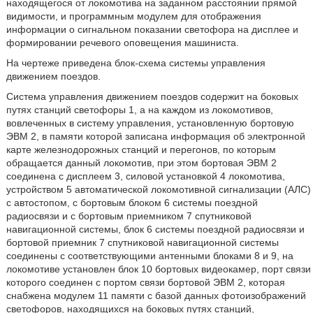
находящегося от локомотива на заданном расстоянии прямой
видимости, и программным модулем для отображения
информации о сигнальном показании светофора на дисплее и
формировании речевого оповещения машиниста.
На чертеже приведена блок-схема системы управления
движением поездов.
Система управления движением поездов содержит на боковых
путях станций светофоры 1, а на каждом из локомотивов,
вовлеченных в систему управления, установленную бортовую
ЭВМ 2, в памяти которой записана информация об электронной
карте железнодорожных станций и перегонов, по которым
обращается данный локомотив, при этом бортовая ЭВМ 2
соединена с дисплеем 3, силовой установкой 4 локомотива,
устройством 5 автоматической локомотивной сигнализации (АЛС)
с автостопом, с бортовым блоком 6 системы поездной
радиосвязи и с бортовым приемником 7 спутниковой
навигационной системы, блок 6 системы поездной радиосвязи и
бортовой приемник 7 спутниковой навигационной системы
соединены с соответствующими антенными блоками 8 и 9, на
локомотиве установлен блок 10 бортовых видеокамер, порт связи
которого соединен с портом связи бортовой ЭВМ 2, которая
снабжена модулем 11 памяти с базой данных фотоизображений
светофоров, находящихся на боковых путях станций,