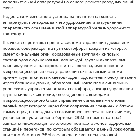
дополнительной аппаратурой на основе рельсопроводных линий
связи.
Недостатком известного устройства является сложность
аппаратуры, приводящая к его удорожанию и затруднению
оперативного оснащения этой аппаратурой железнодорожного
транспорта.
В качестве прототипа принята система управления движением
поездов, содержащая на пути светофоры, каждый из которых
имеет сигнальные огни, образованные группами силовых
светодиодов с одинаковыми для каждой группы диапазонами
длин излучаемых электромагнитных волн видимого света, и
микропроцессорный блок управления сигнальными огнями,
причем группы силовых светодиодов подключены к блоку питания
через блок коммутации, образованный контактами сигнальных
реле схемы управления огнями светофора, а входы управления
группы силовых светодиодов соединены с выходами
микропроцессорного блока управления сигнальными огнями,
первый порт которого через блок сопряжения соединен с блоком
коммутации, на каждом из локомотивов, вовлеченных в систему
управления, установлена бортовая ЭВМ, в памяти которой
записана информация об электронной карте железнодорожных
станций и перегонов, по которым обращается данный локомотив,
при этом бортовая ЭВМ соединена с дисплеем, силовой