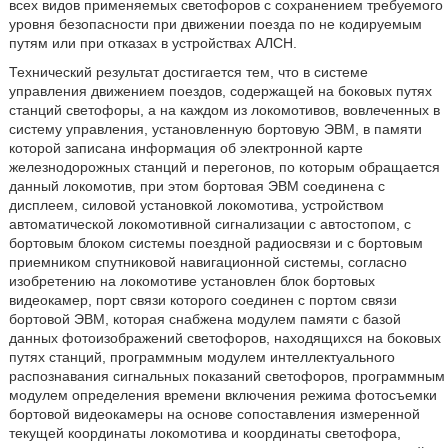
всех видов применяемых светофоров с сохранением требуемого
уровня безопасности при движении поезда по не кодируемым
путям или при отказах в устройствах АЛСН.
Технический результат достигается тем, что в системе
управления движением поездов, содержащей на боковых путях
станций светофоры, а на каждом из локомотивов, вовлеченных в
систему управления, установленную бортовую ЭВМ, в памяти
которой записана информация об электронной карте
железнодорожных станций и перегонов, по которым обращается
данный локомотив, при этом бортовая ЭВМ соединена с
дисплеем, силовой установкой локомотива, устройством
автоматической локомотивной сигнализации с автостопом, с
бортовым блоком системы поездной радиосвязи и с бортовым
приемником спутниковой навигационной системы, согласно
изобретению на локомотиве установлен блок бортовых
видеокамер, порт связи которого соединен с портом связи
бортовой ЭВМ, которая снабжена модулем памяти с базой
данных фотоизображений светофоров, находящихся на боковых
путях станций, программным модулем интеллектуального
распознавания сигнальных показаний светофоров, программным
модулем определения времени включения режима фотосъемки
бортовой видеокамеры на основе сопоставления измеренной
текущей координаты локомотива и координаты светофора,