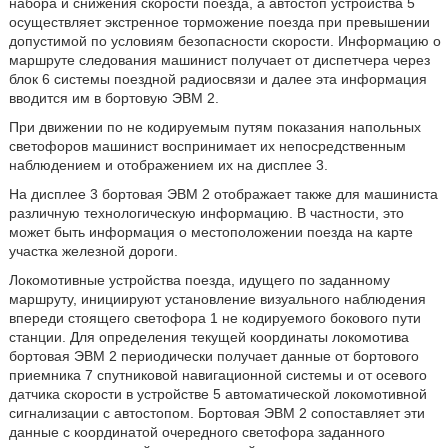
набора и снижения скорости поезда, а автостоп устройства 5
осуществляет экстренное торможение поезда при превышении
допустимой по условиям безопасности скорости. Информацию о
маршруте следования машинист получает от диспетчера через
блок 6 системы поездной радиосвязи и далее эта информация
вводится им в бортовую ЭВМ 2.
При движении по не кодируемым путям показания напольных
светофоров машинист воспринимает их непосредственным
наблюдением и отображением их на дисплее 3.
На дисплее 3 бортовая ЭВМ 2 отображает также для машиниста
различную технологическую информацию. В частности, это
может быть информация о местоположении поезда на карте
участка железной дороги.
Локомотивные устройства поезда, идущего по заданному
маршруту, инициируют установление визуального наблюдения
впереди стоящего светофора 1 не кодируемого бокового пути
станции. Для определения текущей координаты локомотива
бортовая ЭВМ 2 периодически получает данные от бортового
приемника 7 спутниковой навигационной системы и от осевого
датчика скорости в устройстве 5 автоматической локомотивной
сигнализации с автостопом. Бортовая ЭВМ 2 сопоставляет эти
данные с координатой очередного светофора заданного