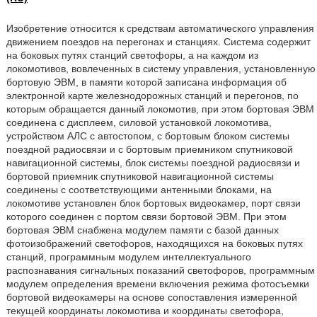
Изобретение относится к средствам автоматического управления
движением поездов на перегонах и станциях. Система содержит
на боковых путях станций светофоры, а на каждом из
локомотивов, вовлеченных в систему управления, установленную
бортовую ЭВМ, в памяти которой записана информация об
электронной карте железнодорожных станций и перегонов, по
которым обращается данный локомотив, при этом бортовая ЭВМ
соединена с дисплеем, силовой установкой локомотива,
устройством АЛС с автостопом, с бортовым блоком системы
поездной радиосвязи и с бортовым приемником спутниковой
навигационной системы, блок системы поездной радиосвязи и
бортовой приемник спутниковой навигационной системы
соединены с соответствующими антенными блоками, на
локомотиве установлен блок бортовых видеокамер, порт связи
которого соединен с портом связи бортовой ЭВМ. При этом
бортовая ЭВМ снабжена модулем памяти с базой данных
фотоизображений светофоров, находящихся на боковых путях
станций, программным модулем интеллектуального
распознавания сигнальных показаний светофоров, программным
модулем определения времени включения режима фотосъемки
бортовой видеокамеры на основе сопоставления измеренной
текущей координаты локомотива и координаты светофора,