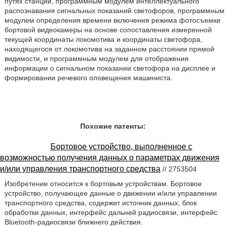
путях станций, программным модулем интеллектуального
распознавания сигнальных показаний светофоров, программным
модулем определения времени включения режима фотосъемки
бортовой видеокамеры на основе сопоставления измеренной
текущей координаты локомотива и координаты светофора,
находящегося от локомотива на заданном расстоянии прямой
видимости, и программным модулем для отображения
информации о сигнальном показании светофора на дисплее и
формировании речевого оповещения машиниста.
Похожие патенты:
Бортовое устройство, выполненное с
возможностью получения данных о параметрах движения
и/или управления транспортного средства
// 2753504
Изобретение относится к бортовым устройствам. Бортовое
устройство, получающее данные о движении и/или управлении
транспортного средства, содержит источник данных, блок
обработки данных, интерфейс дальней радиосвязи, интерфейс
Bluetooth-радиосвязи ближнего действия.