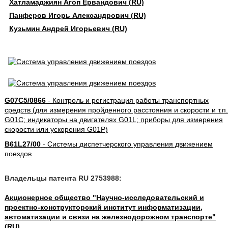
Хатламаджиян Агоп Ервандович (RU)
Панферов Игорь Александрович (RU)
Кузьмин Андрей Игорьевич (RU)
G07C5/0866
- Контроль и регистрация работы транспортных
средств (для измерения пройденного расстояния и скорости и т.п.
G01C; индикаторы на двигателях G01L; приборы для измерения
скорости или ускорения G01P)
B61L27/00
- Системы диспетчерского управления движением
поездов
Владельцы патента RU 2753988:
Акционерное общество "Научно-исследовательский и
проектно-конструкторский институт информатизации,
автоматизации и связи на железнодорожном транспорте"
(RU)