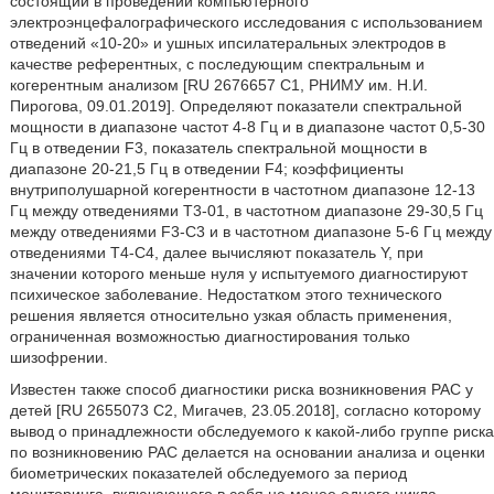
состоящий в проведении компьютерного
электроэнцефалографического исследования с использованием
отведений «10-20» и ушных ипсилатеральных электродов в
качестве референтных, с последующим спектральным и
когерентным анализом [RU 2676657 С1, РНИМУ им. Н.И.
Пирогова, 09.01.2019]. Определяют показатели спектральной
мощности в диапазоне частот 4-8 Гц и в диапазоне частот 0,5-30
Гц в отведении F3, показатель спектральной мощности в
диапазоне 20-21,5 Гц в отведении F4; коэффициенты
внутриполушарной когерентности в частотном диапазоне 12-13
Гц между отведениями Т3-01, в частотном диапазоне 29-30,5 Гц
между отведениями F3-C3 и в частотном диапазоне 5-6 Гц между
отведениями Т4-С4, далее вычисляют показатель Y, при
значении которого меньше нуля у испытуемого диагностируют
психическое заболевание. Недостатком этого технического
решения является относительно узкая область применения,
ограниченная возможностью диагностирования только
шизофрении.
Известен также способ диагностики риска возникновения РАС у
детей [RU 2655073 С2, Мигачев, 23.05.2018], согласно которому
вывод о принадлежности обследуемого к какой-либо группе риска
по возникновению РАС делается на основании анализа и оценки
биометрических показателей обследуемого за период