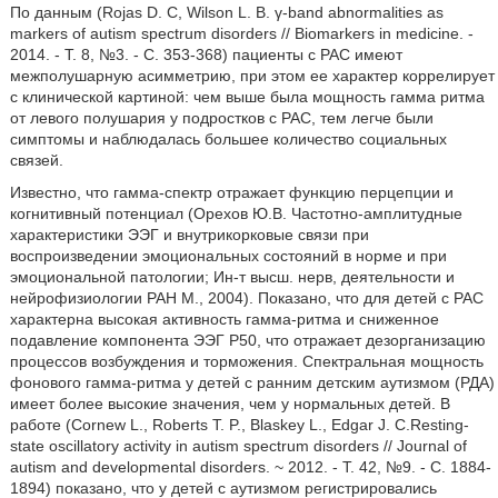
По данным (Rojas D. C, Wilson L. B. γ-band abnormalities as
markers of autism spectrum disorders // Biomarkers in medicine. -
2014. - T. 8, №3. - C. 353-368) пациенты с РАС имеют
межполушарную асимметрию, при этом ее характер коррелирует
с клинической картиной: чем выше была мощность гамма ритма
от левого полушария у подростков с РАС, тем легче были
симптомы и наблюдалась большее количество социальных
связей.
Известно, что гамма-спектр отражает функцию перцепции и
когнитивный потенциал (Орехов Ю.В. Частотно-амплитудные
характеристики ЭЭГ и внутрикорковые связи при
воспроизведении эмоциональных состояний в норме и при
эмоциональной патологии; Ин-т высш. нерв, деятельности и
нейрофизиологии РАН М., 2004). Показано, что для детей с РАС
характерна высокая активность гамма-ритма и сниженное
подавление компонента ЭЭГ Р50, что отражает дезорганизацию
процессов возбуждения и торможения. Спектральная мощность
фонового гамма-ритма у детей с ранним детским аутизмом (РДА)
имеет более высокие значения, чем у нормальных детей. В
работе (Cornew L., Roberts Т. P., Blaskey L., Edgar J. С.Resting-
state oscillatory activity in autism spectrum disorders // Journal of
autism and developmental disorders. ~ 2012. - T. 42, №9. - C. 1884-
1894) показано, что у детей с аутизмом регистрировались