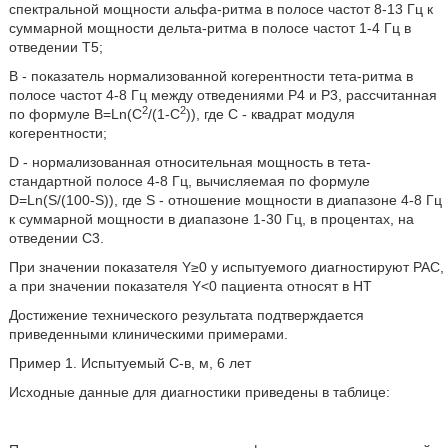
спектральной мощности альфа-ритма в полосе частот 8-13 Гц к
суммарной мощности дельта-ритма в полосе частот 1-4 Гц в
отведении Т5;
В - показатель нормализованной когерентности тета-ритма в
полосе частот 4-8 Гц между отведениями Р4 и Р3, рассчитанная
2
2
по формуле В=Ln(C
/(1-С
)), где С - квадрат модуля
когерентности;
D - нормализованная относительная мощность в тета-
стандартной полосе 4-8 Гц, вычисляемая по формуле
D=Ln(S/(100-S)), где S - отношение мощности в диапазоне 4-8 Гц
к суммарной мощности в диапазоне 1-30 Гц, в процентах, на
отведении С3.
При значении показателя Y≥0 у испытуемого диагностируют РАС,
а при значении показателя Υ<0 пациента относят в НТ
Достижение технического результата подтверждается
приведенными клиническими примерами.
Пример 1. Испытуемый С-в, м, 6 лет
Исходные данные для диагностики приведены в таблице: