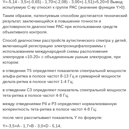
Υ=-5,14 - 3,5×(-0,65) - 1,70×(-2,08) - 3,00×(-1,51)=5,20>0 Вывод:
испытуемую С-ву относят к группе РАС (значение функции Υ>0).
Таким образом, патентуемым способом достигается технический
результат, заключающийся в повышении точности и
достоверности диагностики РАС при использовании средств
объективного контроля.
Способ диагностики расстройств аутистического спектра у детей,
включающий регистрацию электроэнцефалограммы с
использованием международной схемы расположения
электродов «10-20» с объединенным ушным электродом, при
котором:
в отведении Т5 определяют показатели спектральной мощности
альфа-ритма в полосе частот 8-13 Гц и суммарной мощности
дельта-ритма в полосе частот 1-4 Гц;
в отведении С3 определяют показатель спектральной мощности
тета-ритма в полосе частот 4-8 Гц;
между отведениями Р4 и Р3 определяют нормализованную
когерентность тета-ритма в полосе частот 4-8 Гц;
после чего рассчитывают показатель Υ по формуле:
Υ=-3,5×Α - 1,7×В - 3,0×D - 5,14;