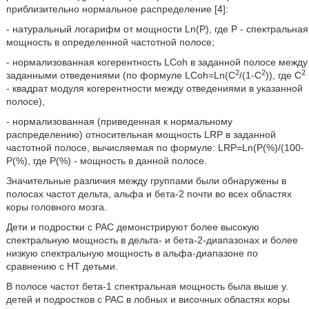
приблизительно нормальное распределение [4]:
- натуральный логарифм от мощности Ln(P), где Ρ - спектральная
мощность в определенной частотной полосе;
- нормализованная когерентность LCoh в заданной полосе между
2
2
2
заданными отведениями (по формуле LCoh=Ln(C
/(1-С
)), где С
- квадрат модуля когерентности между отведениями в указанной
полосе),
- нормализованная (приведенная к нормальному
распределению) относительная мощность LRP в заданной
частотной полосе, вычисляемая по формуле: LRP=Ln(P(%)/(100-
P(%), где Р(%) - мощность в данной полосе.
Значительные различия между группами были обнаружены в
полосах частот дельта, альфа и бета-2 почти во всех областях
коры головного мозга.
Дети и подростки с РАС демонстрируют более высокую
спектральную мощность в дельта- и бета-2-диапазонах и более
низкую спектральную мощность в альфа-диапазоне по
сравнению с НТ детьми.
В полосе частот бета-1 спектральная мощность была выше у.
детей и подростков с РАС в лобных и височных областях коры