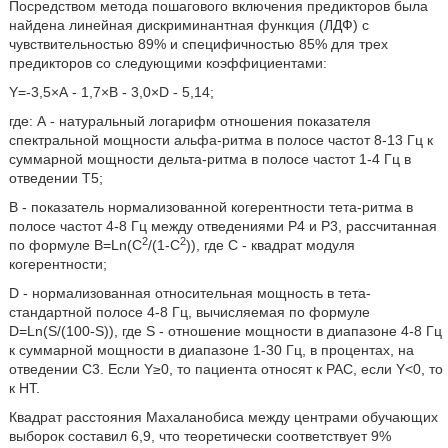
Посредством метода пошагового включения предикторов была
найдена линейная дискриминантная функция (ЛДФ) с
чувствительностью 89% и специфичностью 85% для трех
предикторов со следующими коэффициентами:
Y=-3,5×А - 1,7×В - 3,0×D - 5,14;
где: А - натуральный логарифм отношения показателя
спектральной мощности альфа-ритма в полосе частот 8-13 Гц к
суммарной мощности дельта-ритма в полосе частот 1-4 Гц в
отведении Т5;
В - показатель нормализованной когерентности тета-ритма в
полосе частот 4-8 Гц между отведениями Р4 и Р3, рассчитанная
2
2
по формуле В=Ln(C
/(1-С
)), где С - квадрат модуля
когерентности;
D - нормализованная относительная мощность в тета-
стандартной полосе 4-8 Гц, вычисляемая по формуле
D=Ln(S/(100-S)), где S - отношение мощности в диапазоне 4-8 Гц
к суммарной мощности в диапазоне 1-30 Гц, в процентах, на
отведении С3. Если Y≥0, то пациента относят к РАС, если Υ<0, то
к НТ.
Квадрат расстояния Махаланобиса между центрами обучающих
выборок составил 6,9, что теоретически соответствует 9%