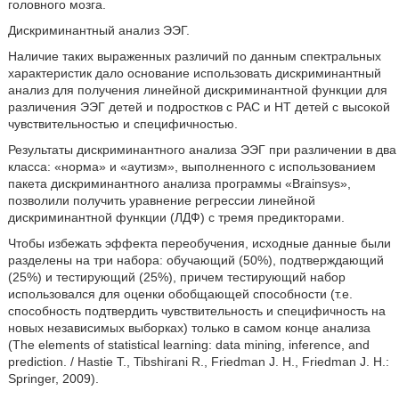
головного мозга.
Дискриминантный анализ ЭЭГ.
Наличие таких выраженных различий по данным спектральных
характеристик дало основание использовать дискриминантный
анализ для получения линейной дискриминантной функции для
различения ЭЭГ детей и подростков с РАС и НТ детей с высокой
чувствительностью и специфичностью.
Результаты дискриминантного анализа ЭЭГ при различении в два
класса: «норма» и «аутизм», выполненного с использованием
пакета дискриминантного анализа программы «Brainsys»,
позволили получить уравнение регрессии линейной
дискриминантной функции (ЛДФ) с тремя предикторами.
Чтобы избежать эффекта переобучения, исходные данные были
разделены на три набора: обучающий (50%), подтверждающий
(25%) и тестирующий (25%), причем тестирующий набор
использовался для оценки обобщающей способности (т.е.
способность подтвердить чувствительность и специфичность на
новых независимых выборках) только в самом конце анализа
(The elements of statistical learning: data mining, inference, and
prediction. / Hastie Т., Tibshirani R., Friedman J. H., Friedman J. H.:
Springer, 2009).