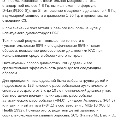
D - нормализованная относительная мощность в тета-
стандартной полосе 4-8 Гц, вычисляемая по формуле
D=Ln(S/(100-S)), где S - отношение мощности в диапазоне 4-8 Гц
к суммарной мощности в диапазоне 1-30 Гц, в процентах, на
отведении С3;
и при значении показателя Υ равного или больше нуля у
испытуемого диагностируют РАС.
Технический результат - повышение точности с
чувствительностью 89% и специфичностью 85% и, таким
образом, повышение достоверности диагностики РАС при
использовании средств объективного контроля.
Патентуемый способ диагностики РАС у детей и его
сравнительная эффективность реализуются следующим
образом.
Для проведения исследований была выбрана группа детей и
подростков из 126 человек с расстройствами аутистического
спектра в возрасте от 3-х до 19 лет. Клинический диагноз у них
был поставлен врачами психиатрами: расстройства
аутистического расстройства (F84.0), синдром Аспергера (F84.5)
или атипичный аутизм (F84.1) в соответствии с МКБ-10 (World
Health 1992). Помимо этого, родители детей заполняли
социально-коммуникативный опросник SCQ (Раттер М., Бэйли Э.,