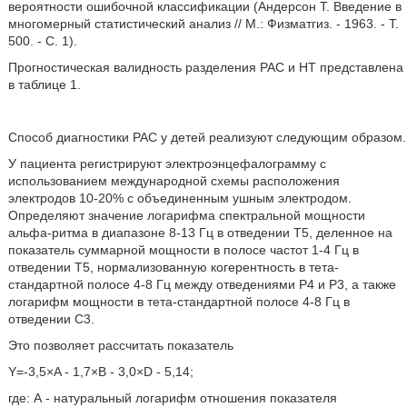
вероятности ошибочной классификации (Андерсон Т. Введение в
многомерный статистический анализ // М.: Физматгиз. - 1963. - Т.
500. - С. 1).
Прогностическая валидность разделения РАС и НТ представлена
в таблице 1.
Способ диагностики РАС у детей реализуют следующим образом.
У пациента регистрируют электроэнцефалограмму с
использованием международной схемы расположения
электродов 10-20% с объединенным ушным электродом.
Определяют значение логарифма спектральной мощности
альфа-ритма в диапазоне 8-13 Гц в отведении Т5, деленное на
показатель суммарной мощности в полосе частот 1-4 Гц в
отведении Т5, нормализованную когерентность в тета-
стандартной полосе 4-8 Гц между отведениями Р4 и Р3, а также
логарифм мощности в тета-стандартной полосе 4-8 Гц в
отведении С3.
Это позволяет рассчитать показатель
Υ=-3,5×Α - 1,7×В - 3,0×D - 5,14;
где: А - натуральный логарифм отношения показателя