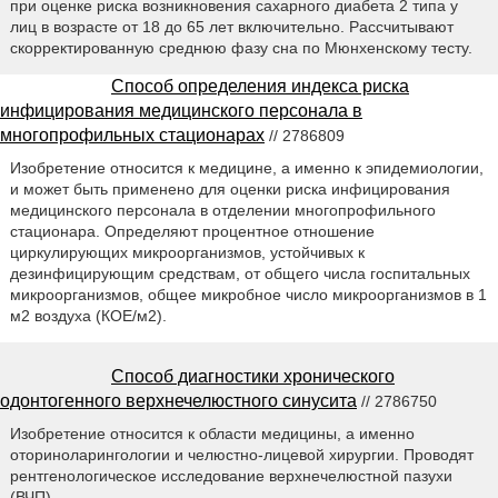
при оценке риска возникновения сахарного диабета 2 типа у
лиц в возрасте от 18 до 65 лет включительно. Рассчитывают
скорректированную среднюю фазу сна по Мюнхенскому тесту.
Способ определения индекса риска
инфицирования медицинского персонала в
многопрофильных стационарах
// 2786809
Изобретение относится к медицине, а именно к эпидемиологии,
и может быть применено для оценки риска инфицирования
медицинского персонала в отделении многопрофильного
стационара. Определяют процентное отношение
циркулирующих микроорганизмов, устойчивых к
дезинфицирующим средствам, от общего числа госпитальных
микроорганизмов, общее микробное число микроорганизмов в 1
м2 воздуха (КОЕ/м2).
Способ диагностики хронического
одонтогенного верхнечелюстного синусита
// 2786750
Изобретение относится к области медицины, а именно
оториноларингологии и челюстно-лицевой хирургии. Проводят
рентгенологическое исследование верхнечелюстной пазухи
(ВЧП).