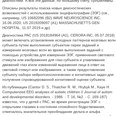
диагностики. А все эти данные, по большому счету, субъективны.
Описаны результаты поиска новых диагностических
возможностей с использованием энцефалографии (ЭЭГ) (см.,
например, US 10682096 (В2) WAVE NEUROSCIENCE INC,
16.06.2020; US 2019209097 (Α1) MASSACHUSETTS GEN
HOSPITAL, 11.07.2019 и др).
Диагностика РАС (US 2018184964 (A1), CERORA INC, 05.07.2018)
может включать установление исходных паттернов мозговых волн
субъекта путем выполнения субъектом серии заданий и
измерения мозговых волн во время выполнения заданий с
помощью устройства для измерения ЭЭГ, применения светового
стимула или изображения для глаз субъекта и улавливание
движений глаз и/или изменений выражения лица в ответ на
световой стимул или изображения, а также предоставление
субъекту набора нейропсихологических и когнитивных задач для
получения спровоцированной когнитивной оценки субъекта.
Из публикации (Cantor D. S., Thatcher R. W., Hrybyk Μ., Kaye Η.
Computerized EEG analyses of autistic children // Journal of autism
and developmental disorders. - 1986. - T. 16, №2. - C. 169-187)
известно, что у детей с РАС, во время регистрации ЭЭГ с
открытыми глазами в состоянии спокойного бодрствования,
отмечалось значительное преобладание дельта-и альфа