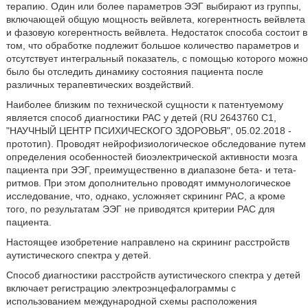
терапию. Один или более параметров ЭЭГ выбирают из группы,
включающей общую мощность вейвлета, когерентность вейвлета
и фазовую когерентность вейвлета. Недостаток способа состоит в
том, что обработке подлежит большое количество параметров и
отсутствует интегральный показатель, с помощью которого можно
было бы отследить динамику состояния пациента после
различных терапевтических воздействий.
Наиболее близким по технической сущности к патентуемому
является способ диагностики РАС у детей (RU 2643760 С1,
"НАУЧНЫЙ ЦЕНТР ПСИХИЧЕСКОГО ЗДОРОВЬЯ", 05.02.2018 -
прототип). Проводят нейрофизиологическое обследование путем
определения особенностей биоэлектрической активности мозга
пациента при ЭЭГ, преимущественно в диапазоне бета- и тета-
ритмов. При этом дополнительно проводят иммунологическое
исследование, что, однако, усложняет скрининг РАС, а кроме
того, по результатам ЭЭГ не приводятся критерии РАС для
пациента.
Настоящее изобретение направлено на скрининг расстройств
аутистического спектра у детей.
Способ диагностики расстройств аутистического спектра у детей
включает регистрацию электроэнцефалограммы с
использованием международной схемы расположения