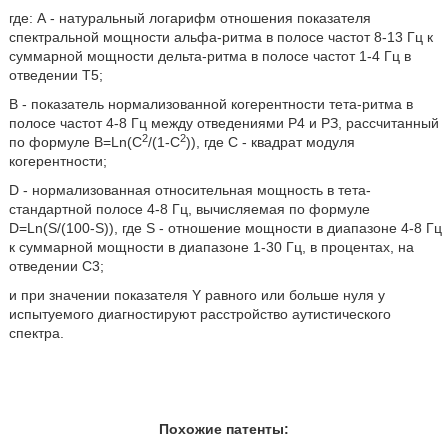
где: А - натуральный логарифм отношения показателя
спектральной мощности альфа-ритма в полосе частот 8-13 Гц к
суммарной мощности дельта-ритма в полосе частот 1-4 Гц в
отведении Т5;
В - показатель нормализованной когерентности тета-ритма в
полосе частот 4-8 Гц между отведениями Р4 и РЗ, рассчитанный
2
2
по формуле B=Ln(C
/(1-С
)), где С - квадрат модуля
когерентности;
D - нормализованная относительная мощность в тета-
стандартной полосе 4-8 Гц, вычисляемая по формуле
D=Ln(S/(100-S)), где S - отношение мощности в диапазоне 4-8 Гц
к суммарной мощности в диапазоне 1-30 Гц, в процентах, на
отведении С3;
и при значении показателя Υ равного или больше нуля у
испытуемого диагностируют расстройство аутистического
спектра.
Похожие патенты: