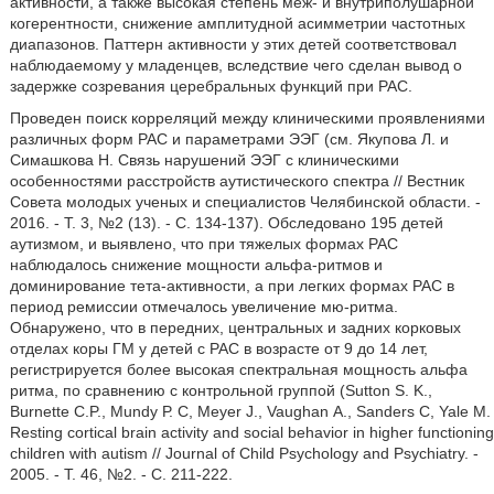
активности, а также высокая степень меж- и внутриполушарной
когерентности, снижение амплитудной асимметрии частотных
диапазонов. Паттерн активности у этих детей соответствовал
наблюдаемому у младенцев, вследствие чего сделан вывод о
задержке созревания церебральных функций при РАС.
Проведен поиск корреляций между клиническими проявлениями
различных форм РАС и параметрами ЭЭГ (см. Якупова Л. и
Симашкова Н. Связь нарушений ЭЭГ с клиническими
особенностями расстройств аутистического спектра // Вестник
Совета молодых ученых и специалистов Челябинской области. -
2016. - Т. 3, №2 (13). - С. 134-137). Обследовано 195 детей
аутизмом, и выявлено, что при тяжелых формах РАС
наблюдалось снижение мощности альфа-ритмов и
доминирование тета-активности, а при легких формах РАС в
период ремиссии отмечалось увеличение мю-ритма.
Обнаружено, что в передних, центральных и задних корковых
отделах коры ГМ у детей с РАС в возрасте от 9 до 14 лет,
регистрируется более высокая спектральная мощность альфа
ритма, по сравнению с контрольной группой (Sutton S. K.,
Burnette С.P., Mundy Р. С, Meyer J., Vaughan Α., Sanders С, Yale Μ.
Resting cortical brain activity and social behavior in higher functioning
children with autism // Journal of Child Psychology and Psychiatry. -
2005. - T. 46, №2. - C. 211-222.