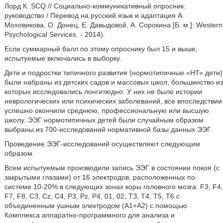
Лорд К. SCQ // Социально-коммуникативный опросник:
руководство / Перевод на русский язык и адаптация А.
Моховикова, О. Донец, Е. Давыдовой, А. Сорокина [Б. м.]: Western
Psychological Services. - 2014).
Если суммарный балл по этому опроснику был 15 и выше,
испытуемые включались в выборку.
Дети и подростки типичного развития (нормотипичные «НТ» дети)
были набраны из детских садов и массовых школ, большинство из
которых исследовались лонгитюдно. У них не было истории
неврологических или психических заболеваний, все впоследствии
успешно окончили среднюю, профессиональную или высшую
школу. ЭЭГ нормотипичных детей были случайным образом
выбраны из 700-исследований нормативной базы данных ЭЭГ.
Проведение ЭЭГ-исследований осуществляют следующим
образом.
Всем испытуемым производили запись ЭЭГ в состоянии покоя (с
закрытыми глазами) от 16 электродов, расположенных по
системе 10-20% в следующих зонах коры головного мозга: F3, F4,
F7, F8, СЗ, Cz, С4, Р3, Pz, Р4, 01, 02, ТЗ, Т4, Т5, Т6 с
объединенным ушным электродом (А1+А2) с помощью
Комплекса аппаратно-программного для анализа и