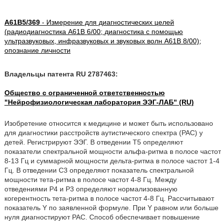
A61B5/369
- Измерение для диагностических целей
(радиодиагностика A61B 6/00; диагностика с помощью
ультразвуковых, инфразвуковых и звуковых волн A61B 8/00);
опознание личности
Владельцы патента RU 2787463:
Общество с ограниченной ответственностью
"Нейрофизиологическая лаборатория ЭЭГ-ЛАБ" (RU)
Изобретение относится к медицине и может быть использовано
для диагностики расстройств аутистического спектра (РАС) у
детей. Регистрируют ЭЭГ. В отведении Т5 определяют
показатели спектральной мощности альфа-ритма в полосе частот
8-13 Гц и суммарной мощности дельта-ритма в полосе частот 1-4
Гц. В отведении С3 определяют показатель спектральной
мощности тета-ритма в полосе частот 4-8 Гц. Между
отведениями Р4 и Р3 определяют нормализованную
когерентность тета-ритма в полосе частот 4-8 Гц. Рассчитывают
показатель Υ по заявленной формуле. При Υ равном или больше
нуля диагностируют РАС. Способ обеспечивает повышение