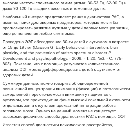
высокие частоты спонтанного гамма ритма: 30-53 Гц, 62-90 Гц и
даже 90-120 Гц в задних височных и теменных долях.
Наибольший интерес представляет ранняя диагностика РАС, а
именно, поиск достоверных предикторов, которые могли бы
прогнозировать развитие аутизма у детей первых месяцев жизни,
еще до появления любых симптомов.
Проведено ЭЭГ обследование 30-ти детей с аутизмом в возрасте
от 15 до 19 лет (Dawson G. Early behavioral intervention, brain
plasticity, and the prevention of autism spectrum disorder //
Development and psychopathology. - 2008. - T. 20, №3. - C. 775-
803). Показано, что с помощью результатов количественного
анализа ЭЭГ можно дифференцировать детей с аутизмом от
здоровых детей.
Суммируя данные, можно говорить об одновременной
повышенной концентрации внимания (фиксации) и патологически
замедленной переключаемости внимания у пациентов с
аутизмом, что происходит на фоне высокой локальной активности
отдельных зон и отсутствия адекватной интеграции работы
головного мозга. Однако на данный момент не существует
высокоспецифичного способа диагностики РАС с помощью ЭЭГ.
Известен способ диагностики психического расстройства,