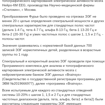
топографического картирования электрической активности мозга
Нейро-КМ EEG, производства Научно-медицинской фирмы
«Статокин», г. Москва.
Преобразование Фурье было проведено на отрезках ЭЭГ не
менее 20 с целью определения спектральной мощности и других
спектральных характеристик для стандартных полос частот
(дельта 1-4 Гц, тета 4-7 Гц, альфа 8-13 Гц, бета-1 13-20 Гц и
бета-2 (20-30 Гц) и узких частотных полос с шагом 1, 1,5 и 2 Гц. -
полосы частот.
Значения сравнивались с нормативной базой данных 700
записей ЭЭГ нормотипичных детей, разделенных в возрастные
группы по 1 году.
Спектральный и когерентный анализ ЭЭГ проводили при помощи
Программного комплекса для анализа и топографического
картирования электрической активности мозга с
нейрометрическим банком ЭЭГ-данных «Brainsys»
(Свидетельство о государственной регистрации программы для
ЭВМ №2019666977), далее «программа «Brainsys».
Всем испытуемым для каждого из стандартных отведений
системы 10-20% с шагом 1, 1,5 и 2 Гц и для стандартных
частотных диапазонов (дельта, тета, альфа, бета1 и бета2) были
рассчитаны следующие параметры ЭЭГ, имеющих