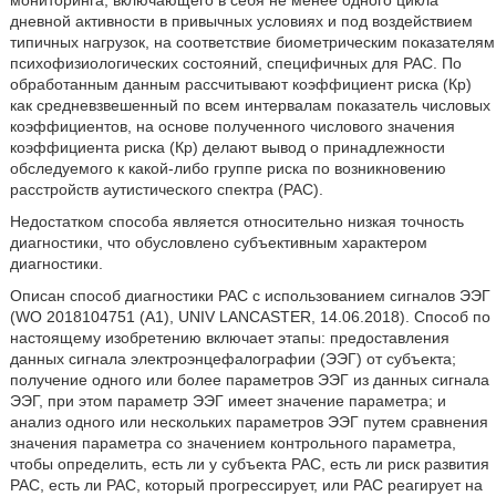
мониторинга, включающего в себя не менее одного цикла
дневной активности в привычных условиях и под воздействием
типичных нагрузок, на соответствие биометрическим показателям
психофизиологических состояний, специфичных для РАС. По
обработанным данным рассчитывают коэффициент риска (Кр)
как средневзвешенный по всем интервалам показатель числовых
коэффициентов, на основе полученного числового значения
коэффициента риска (Кр) делают вывод о принадлежности
обследуемого к какой-либо группе риска по возникновению
расстройств аутистического спектра (РАС).
Недостатком способа является относительно низкая точность
диагностики, что обусловлено субъективным характером
диагностики.
Описан способ диагностики РАС с использованием сигналов ЭЭГ
(WO 2018104751 (А1), UNIV LANCASTER, 14.06.2018). Способ по
настоящему изобретению включает этапы: предоставления
данных сигнала электроэнцефалографии (ЭЭГ) от субъекта;
получение одного или более параметров ЭЭГ из данных сигнала
ЭЭГ, при этом параметр ЭЭГ имеет значение параметра; и
анализ одного или нескольких параметров ЭЭГ путем сравнения
значения параметра со значением контрольного параметра,
чтобы определить, есть ли у субъекта РАС, есть ли риск развития
РАС, есть ли РАС, который прогрессирует, или РАС реагирует на