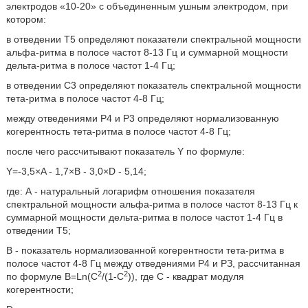
электродов «10-20» с объединенным ушным электродом, при
котором:
в отведении Т5 определяют показатели спектральной мощности
альфа-ритма в полосе частот 8-13 Гц и суммарной мощности
дельта-ритма в полосе частот 1-4 Гц;
в отведении С3 определяют показатель спектральной мощности
тета-ритма в полосе частот 4-8 Гц;
между отведениями Р4 и Р3 определяют нормализованную
когерентность тета-ритма в полосе частот 4-8 Гц;
после чего рассчитывают показатель Υ по формуле:
Υ=-3,5×Α - 1,7×В - 3,0×D - 5,14;
где: А - натуральный логарифм отношения показателя
спектральной мощности альфа-ритма в полосе частот 8-13 Гц к
суммарной мощности дельта-ритма в полосе частот 1-4 Гц в
отведении Т5;
В - показатель нормализованной когерентности тета-ритма в
полосе частот 4-8 Гц между отведениями Р4 и РЗ, рассчитанная
2
2
по формуле В=Ln(C
/(1-С
)), где С - квадрат модуля
когерентности;