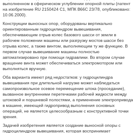
выполненном в сферическом углублении опорной плиты (патент
на изобретение RU 2150424 С1, МПК В66С 23/78, опубликовано:
10.06.2000).
Конструкции выносных опор, оборудованы вертикально
ориентированным гидроцилиндром вывешивания,
обеспечивающим отрыв колес базового шасси от земли в
рабочем положении машины или разгрузку мостов шасси без
отрыва колес, а также винтом, выполняющим ту же функцию. В
первом случае вывешивание машины полностью
автоматизировано при помощи гидравлики. Во втором случае
вращение винта может обеспечиваться электромотором или
выполняться вручную.
Оба варианта имеют ряд недостатков: у гидроцилиндра
вывешивания при длительной нагрузке может наблюдаться
самопроизвольное осевое перемещение штока (проседание),
вызванное внутренними перетечками рабочей жидкости между
штоковой и поршневой полостями, а применение электропривода
в машине, имеющей гидропривод выполнения основных
операций, не является целесообразным с конструктивной точки
зрения.
Задачей изобретения является создание выносной опоры с
гидроцилиндром вывешивания, которая воспринимает