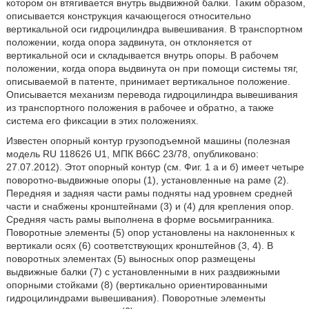
котором он втягивается внутрь выдвижной балки. Таким образом,
описывается конструкция качающегося относительно
вертикальной оси гидроцилиндра вывешивания. В транспортном
положении, когда опора задвинута, он отклоняется от
вертикальной оси и складывается внутрь опоры. В рабочем
положении, когда опора выдвинута он при помощи системы тяг,
описываемой в патенте, принимает вертикальное положение.
Описывается механизм перевода гидроцилиндра вывешивания
из транспортного положения в рабочее и обратно, а также
система его фиксации в этих положениях.
Известен опорный контур грузоподъемной машины (полезная
модель RU 118626 U1, МПК В66С 23/78, опубликовано:
27.07.2012). Этот опорный контур (см. Фиг. 1 а и б) имеет четыре
поворотно-выдвижные опоры (1), установленные на раме (2).
Передняя и задняя части рамы подняты над уровнем средней
части и снабжены кронштейнами (3) и (4) для крепления опор.
Средняя часть рамы выполнена в форме восьмигранника.
Поворотные элементы (5) опор установлены на наклоненных к
вертикали осях (6) соответствующих кронштейнов (3, 4). В
поворотных элементах (5) выносных опор размещены
выдвижные балки (7) с установленными в них раздвижными
опорными стойками (8) (вертикально ориентированными
гидроцилиндрами вывешивания). Поворотные элементы