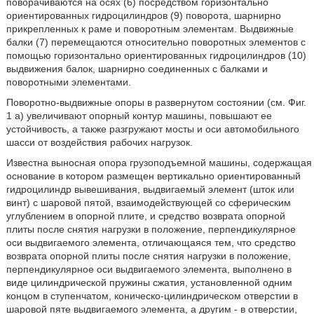
поворачиваются на осях (6) посредством горизонтально
ориентированных гидроцилиндров (9) поворота, шарнирно
прикрепленных к раме и поворотным элементам. Выдвижные
балки (7) перемещаются относительно поворотных элементов с
помощью горизонтально ориентированных гидроцилиндров (10)
выдвижения балок, шарнирно соединенных с балками и
поворотными элементами.
Поворотно-выдвижные опоры в развернутом состоянии (см. Фиг.
1 а) увеличивают опорный контур машины, повышают ее
устойчивость, а также разгружают мосты и оси автомобильного
шасси от воздействия рабочих нагрузок.
Известна выносная опора грузоподъемной машины, содержащая
основание в котором размещен вертикально ориентированный
гидроцилиндр вывешивания, выдвигаемый элемент (шток или
винт) с шаровой пятой, взаимодействующей со сферическим
углублением в опорной плите, и средство возврата опорной
плиты после снятия нагрузки в положение, перпендикулярное
оси выдвигаемого элемента, отличающаяся тем, что средство
возврата опорной плиты после снятия нагрузки в положение,
перпендикулярное оси выдвигаемого элемента, выполнено в
виде цилиндрической пружины сжатия, установленной одним
концом в ступенчатом, коническо-цилиндрическом отверстии в
шаровой пяте выдвигаемого элемента, а другим - в отверстии,