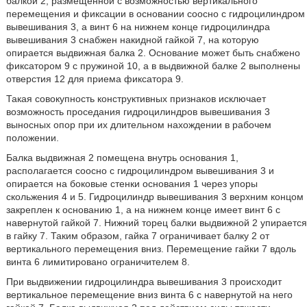
балкой 2, размещенной с возможностью вертикального
перемещения и фиксации в основании соосно с гидроцилиндром
вывешивания 3, а винт 6 на нижнем конце гидроцилиндра
вывешивания 3 снабжен накидной гайкой 7, на которую
опирается выдвижная балка 2. Основание может быть снабжено
фиксатором 9 с пружиной 10, а в выдвижной балке 2 выполнены
отверстия 12 для приема фиксатора 9.
Такая совокупность конструктивных признаков исключает
возможность проседания гидроцилиндров вывешивания 3
выносных опор при их длительном нахождении в рабочем
положении.
Балка выдвижная 2 помещена внутрь основания 1,
располагается соосно с гидроцилиндром вывешивания 3 и
опирается на боковые стенки основания 1 через упоры
скольжения 4 и 5. Гидроцилиндр вывешивания 3 верхним концом
закреплен к основанию 1, а на нижнем конце имеет винт 6 с
навернутой гайкой 7. Нижний торец балки выдвижной 2 упирается
в гайку 7. Таким образом, гайка 7 ограничивает балку 2 от
вертикального перемещения вниз. Перемещение гайки 7 вдоль
винта 6 лимитировано ограничителем 8.
При выдвижении гидроцилиндра вывешивания 3 происходит
вертикальное перемещение вниз винта 6 с навернутой на него