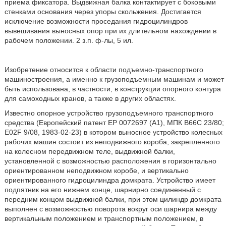
приема фиксатора. Выдвижная балка контактирует с боковыми
стенками основания через упоры скольжения. Достигается
исключение возможности проседания гидроцилиндров
вывешивания выносных опор при их длительном нахождении в
рабочем положении. 2 з.п. ф-лы, 5 ил.
Изобретение относится к области подъемно-транспортного
машиностроения, а именно к грузоподъемным машинам и может
быть использована, в частности, в конструкции опорного контура
для самоходных кранов, а также в других областях.
Известно опорное устройство грузоподъемного транспортного
средства (Европейский патент ЕР 0072697 (А1), МПК В66С 23/80;
E02F 9/08, 1983-02-23) в котором выносное устройство колесных
рабочих машин состоит из неподвижного короба, закрепленного
на колесном передвижном теле, выдвижной балки,
установленной с возможностью расположения в горизонтально
ориентированном неподвижном коробе, и вертикально
ориентированного гидроцилиндра домкрата. Устройство имеет
подпятник на его нижнем конце, шарнирно соединенный с
передним концом выдвижной балки, при этом цилиндр домкрата
выполнен с возможностью поворота вокруг оси шарнира между
вертикальным положением и транспортным положением, в