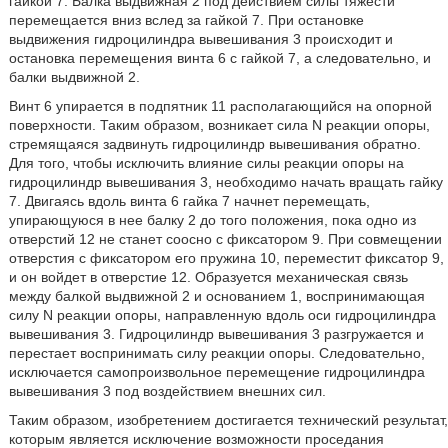
гайкой 7. Балка выдвижная 2 под действием силы тяжести
перемещается вниз вслед за гайкой 7. При остановке
выдвижения гидроцилиндра вывешивания 3 происходит и
остановка перемещения винта 6 с гайкой 7, а следовательно, и
балки выдвижной 2.
Винт 6 упирается в подпятник 11 располагающийся на опорной
поверхности. Таким образом, возникает сила N реакции опоры,
стремящаяся задвинуть гидроцилиндр вывешивания обратно.
Для того, чтобы исключить влияние силы реакции опоры на
гидроцилиндр вывешивания 3, необходимо начать вращать гайку
7. Двигаясь вдоль винта 6 гайка 7 начнет перемещать,
упирающуюся в нее балку 2 до того положения, пока одно из
отверстий 12 не станет соосно с фиксатором 9. При совмещении
отверстия с фиксатором его пружина 10, переместит фиксатор 9,
и он войдет в отверстие 12. Образуется механическая связь
между балкой выдвижной 2 и основанием 1, воспринимающая
силу N реакции опоры, направленную вдоль оси гидроцилиндра
вывешивания 3. Гидроцилиндр вывешивания 3 разгружается и
перестает воспринимать силу реакции опоры. Следовательно,
исключается самопроизвольное перемещение гидроцилиндра
вывешивания 3 под воздействием внешних сил.
Таким образом, изобретением достигается технический результат,
которым является исключение возможности проседания