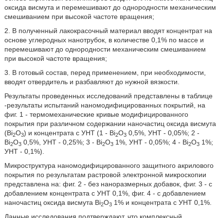
оксида висмута и перемешивают до однородности механическим
смешиванием при высокой частоте вращения;
2. В полученный лакокрасочный материал вводят концентрат на
основе углеродных нанотрубок, в количестве 0,1% по массе и
перемешивают до однородности механическим смешиванием
при высокой частоте вращения;
3. В готовый состав, перед применением, при необходимости,
вводят отвердитель и разбавляют до нужной вязкости.
Результаты проведенных исследований представлены в таблице
-результаты испытаний наномодифицированных покрытий, на
фиг. 1 - термомеханические кривые модифицированного
покрытия при различном содержании наночастиц оксида висмута
(Bi
O
) и концентрата с УНТ (1 - Bi
O
0,5%, УНТ - 0,05%; 2 -
2
3
2
3
Bi
O
0,5%, УНТ - 0,25%; 3 - Bi
O
1%, УНТ - 0,05%; 4 - Bi
O
1%;
2
3
2
3
2
3
УНТ - 0,1%).
Микроструктура наномодифицированного защитного акрилового
покрытия по результатам растровой электронной микроскопии
представлена на: фиг. 2 - без наноразмерных добавок, фиг. 3 - с
добавлением концентрата с УНТ 0,1%, фиг. 4 - с добавлением
наночастиц оксида висмута Bi
O
1% и концентрата с УНТ 0,1%.
2
3
Данные исследования подтверждают, что комплексный