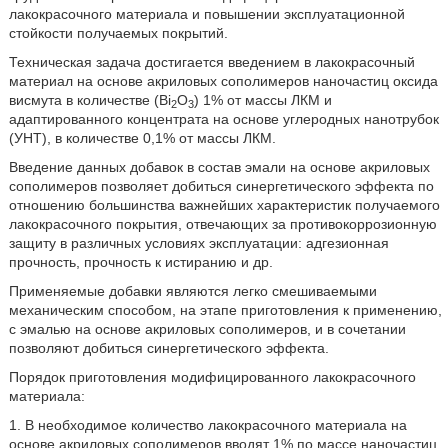
лакокрасочного материала и повышении эксплуатационной
стойкости получаемых покрытий.
Техническая задача достигается введением в лакокрасочный
материал на основе акриловых сополимеров наночастиц оксида
висмута в количестве (Bi
O
) 1% от массы ЛКМ и
2
3
адаптированного концентрата на основе углеродных нанотрубок
(УНТ), в количестве 0,1% от массы ЛКМ.
Введение данных добавок в состав эмали на основе акриловых
сополимеров позволяет добиться синергетического эффекта по
отношению большинства важнейших характеристик получаемого
лакокрасочного покрытия, отвечающих за противокоррозионную
защиту в различных условиях эксплуатации: адгезионная
прочность, прочность к истиранию и др.
Применяемые добавки являются легко смешиваемыми
механическим способом, на этапе приготовления к применению,
с эмалью на основе акриловых сополимеров, и в сочетании
позволяют добиться синергетического эффекта.
Порядок приготовления модифицированного лакокрасочного
материала:
1. В необходимое количество лакокрасочного материала на
основе акриловых сополимеров вводят 1% по массе наночастиц