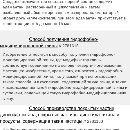
Средство включает три состава: первый состав содержит
адамантан, растворенный в циклопентане и затем
разбавленный абсолютированным изопропанолом, который
играет роль капленосителя, при этом адамантан присутствует в
концентрации от 5 до менее 15 мас.
Способ получения гидрофобно-
модифицированной глины
// 2781616
Изобретение относится к способу получения гидрофобно-
модифицированной глины, где модификатор глины
соответствует соединению на основе четвертичного аммония.
Настоящее изобретение, кроме того, относится к гидрофобно-
модифицированной глине, получаемой при использовании
такого способа, и к суспензии, содержащей такую глину, а также
к использованию такой гидрофобно-модифицированной глины и
суспензии, содержащей такую гидрофобно-модифицированную
глину.
Способ производства покрытых частиц
диоксида титана, покрытые частицы диоксида титана и
продукты, содержащие такие частицы
// 2781183
Изобретение относится к дисперсному материалу на основе