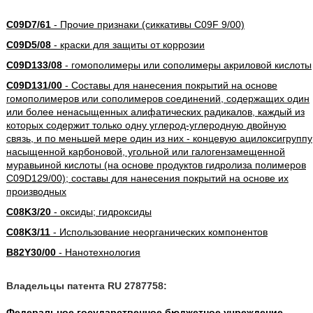
C09D7/61
- Прочие признаки (сиккативы C09F 9/00)
C09D5/08
- краски для защиты от коррозии
C09D133/08
- гомополимеры или сополимеры акриловой кислоты
C09D131/00
- Составы для нанесения покрытий на основе
гомополимеров или сополимеров соединений, содержащих один
или более ненасыщенных алифатических радикалов, каждый из
которых содержит только одну углерод-углеродную двойную
связь, и по меньшей мере один из них - концевую ацилоксигруппу
насыщенной карбоновой, угольной или галогензамещенной
муравьиной кислоты (на основе продуктов гидролиза полимеров
C09D129/00); составы для нанесения покрытий на основе их
производных
C08K3/20
- оксиды; гидроксиды
C08K3/11
- Использование неорганических компонентов
B82Y30/00
- Нанотехнология
Владельцы патента RU 2787758:
Федеральное государственное бюджетное учреждение