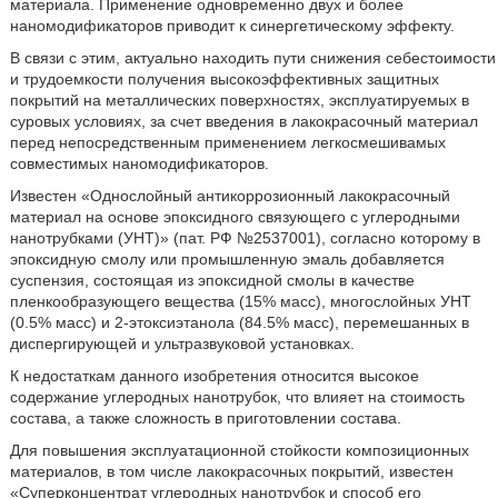
материала. Применение одновременно двух и более
наномодификаторов приводит к синергетическому эффекту.
В связи с этим, актуально находить пути снижения себестоимости
и трудоемкости получения высокоэффективных защитных
покрытий на металлических поверхностях, эксплуатируемых в
суровых условиях, за счет введения в лакокрасочный материал
перед непосредственным применением легкосмешивамых
совместимых наномодификаторов.
Известен «Однослойный антикоррозионный лакокрасочный
материал на основе эпоксидного связующего с углеродными
нанотрубками (УНТ)» (пат. РФ №2537001), согласно которому в
эпоксидную смолу или промышленную эмаль добавляется
суспензия, состоящая из эпоксидной смолы в качестве
пленкообразующего вещества (15% масс), многослойных УНТ
(0.5% масс) и 2-этоксиэтанола (84.5% масс), перемешанных в
диспергирующей и ультразвуковой установках.
К недостаткам данного изобретения относится высокое
содержание углеродных нанотрубок, что влияет на стоимость
состава, а также сложность в приготовлении состава.
Для повышения эксплуатационной стойкости композиционных
материалов, в том числе лакокрасочных покрытий, известен
«Суперконцентрат углеродных нанотрубок и способ его