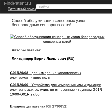
FindPatent.ru
Патентный поиск
Способ обслуживания сенсорных узлов
беспроводных сенсорных сетей
Авторы патента:
Лихтциндер Борис Яковлевич (RU)
G01R29/08
- для измерения характеристик
электромагнитного поля
G01R29/00
- Устройства для измерения или индикации
электрических величин, не отнесенные к группам G01R
19/00-G01R 27/00
Владельцы патента RU 2790652: