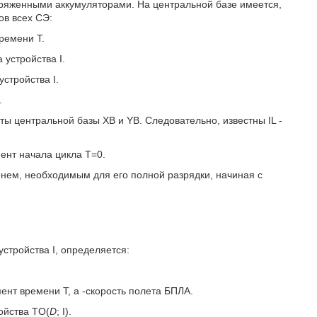
аряженными аккумуляторами. На центральной базе имеется,
ов всех СЭ:
времени Т.
устройства I.
стройства I.
.
наты центральной базы XB и YB. Следовательно, известны IL -
мент начала цикла Т=0.
нем, необходимым для его полной разрядки, начиная с
стройства I, определяется:
мент времени Т, а
-скорость полета БПЛА.
ойства TO(
D
; I).