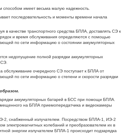
ым способом имеет весьма малую надежность.
тывает последовательность и моменты времени начала
зуя в качестве транспортного средства БПЛА, доставлять СЭ к
порядок и время обслуживания определяются с помощью
чающей по сети информацию о состоянии аккумуляторных
ется недопущение полной разрядки аккумуляторных
 СЭ.
 на обслуживание очередного СЭ поступает к БПЛА от
чающей по сети информацию о степени и скорости разрядки
образом.
зарядки аккумуляторных батарей в БСС при помощи БПЛА.
азмещенного на БПЛА приемопередатчика и видеокамеры
ИЭ-2, снабженный излучателем. Посредством БПЛА-1, ИЭ-2
ом электромагнитных колебаний и преобразователем их в
нитной энергии излучателем БПЛА-1 происходит подзарядка