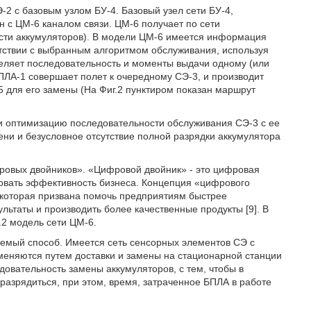
2 с базовым узлом БУ-4. Базовый узел сети БУ-4,
 с ЦМ-6 каналом связи. ЦМ-6 получает по сети
сти аккумуляторов). В модели ЦМ-6 имеется информация
етствии с выбранным алгоритмом обслуживания, используя
еляет последовательность и моменты выдачи одному (или
ПЛА-1 совершает полет к очередному СЭ-3, и производит
5 для его замены (На Фиг.2 пунктиром показан маршрут
и оптимизацию последовательности обслуживания СЭ-3 с ее
ни и безусловное отсутствие полной разрядки аккумулятора
ровых двойников». «Цифровой двойник» - это цифровая
овать эффективность бизнеса. Концепция «цифрового
которая призвана помочь предприятиям быстрее
льтаты и производить более качественные продукты [9]. В
.2 модель сети ЦМ-6.
емый способ. Имеется сеть сенсорных элементов СЭ с
еняются путем доставки и замены на стационарной станции
вательность замены аккумуляторов, с тем, чтобы в
разрядиться, при этом, время, затраченное БПЛА в работе