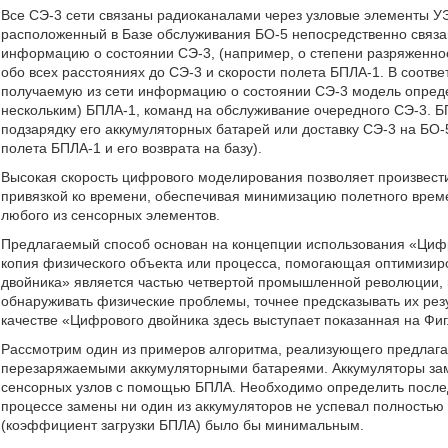
Все СЭ-3 сети связаны радиоканалами через узловые элементы УЭ-
расположенный в Базе обслуживания БО-5 непосредственно связан
информацию о состоянии СЭ-3, (например, о степени разряженно
обо всех расстояниях до СЭ-3 и скорости полета БПЛА-1. В соотв
получаемую из сети информацию о состоянии СЭ-3 модель опред
нескольким) БПЛА-1, команд на обслуживание очередного СЭ-3. Б
подзарядку его аккумуляторных батарей или доставку СЭ-3 на БО-
полета БПЛА-1 и его возврата на базу).
Высокая скорость цифрового моделирования позволяет произвест
привязкой ко времени, обеспечивая минимизацию полетного време
любого из сенсорных элементов.
Предлагаемый способ основан на концепции использования «Циф
копия физического объекта или процесса, помогающая оптимизир
двойника» является частью четвертой промышленной революции, 
обнаруживать физические проблемы, точнее предсказывать их резу
качестве «Цифрового двойника здесь выступает показанная на Фиг
Рассмотрим один из примеров алгоритма, реализующего предлага
перезаряжаемыми аккумуляторными батареями. Аккумуляторы зам
сенсорных узлов c помощью БПЛА. Необходимо определить последо
процессе замены ни один из аккумуляторов не успевал полностью 
(коэффициент загрузки БПЛА) было бы минимальным.