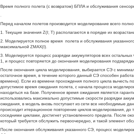
Время полного полета (с возвратом) БПЛА и обслуживания сенсорн
.
Перед началом полетов производится моделирование всего полно
1. Текущие значения Z(I; T) располагаются в порядке их возраста
2. Моделируется полное время
полета и обслуживания указанного
максимальной ZMAX(I).
3. Моделируется процесс разрядки аккумуляторов всех остальных
1, и процесс повторяется до окончания моделирования подзарядки
После окончания цикла моделирования, выбирается СЭ с минимал
остаточное время, в течение которого данный СЭ способен работ
времена). Если из времени прохождения полного цикла вычесть п
допустимое время ожидания полета, с начала процесса моделиро
находиться на базе. Полученное время ожидания является гаран
использовались максимально допустимые скорости разрядки акку
ожидания, в модель вновь поступают из сети все необходимые да
происходит итерационное повторение циклов моделирования, до те
соседними циклами, достигнет установленного предела. После о
который требуется обслужить первоочередно, и такой элемент об
После окончания обслуживания указанного СЭ, процесс моделиров