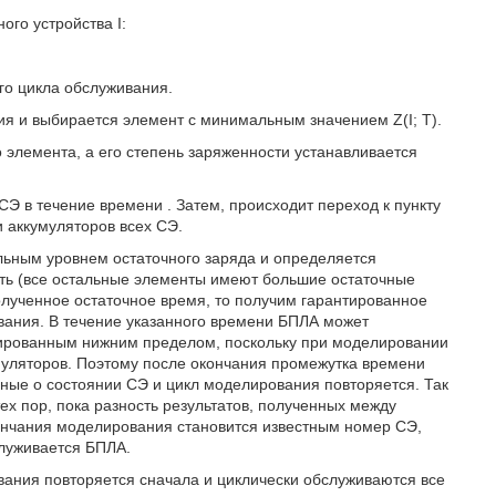
ого устройства I:
го цикла обслуживания.
ния и выбирается элемент с минимальным значением Z(I; T).
 элемента, а его степень заряженности устанавливается
 СЭ в течение времени
. Затем, происходит переход к пункту
 аккумуляторов всех СЭ.
ьным уровнем остаточного заряда и определяется
ать (все остальные элементы имеют большие остаточные
олученное остаточное время, то получим гарантированное
вания. В течение указанного времени БПЛА может
тированным нижним пределом, поскольку при моделировании
муляторов. Поэтому после окончания промежутка времени
нные о состоянии СЭ и цикл моделирования повторяется. Так
х пор, пока разность результатов, полученных между
кончания моделирования становится известным номер СЭ,
служивается БПЛА.
ания повторяется сначала и циклически обслуживаются все