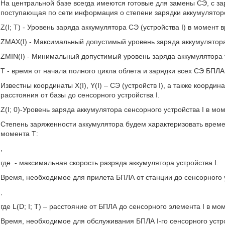
На центральной базе всегда имеются готовые для замены СЭ, с з
поступающая по сети информация о степени зарядки аккумулятор
Z(I; T) - Уровень заряда аккумулятора СЭ (устройства I) в момент 
ZMAX(I) - Максимальный допустимый уровень заряда аккумулятора 
ZMIN(I) - Минимальный допустимый уровень заряда аккумулятора у
Т - время от начала полного цикла облета и зарядки всех СЭ БПЛА
Известны координаты X(I), Y(I) – СЭ (устройств I), а также коорди
расстояния от базы до сенсорного устройства I.
Z(I; 0)-Уровень заряда аккумулятора сенсорного устройства I в мо
Степень заряженности аккумулятора будем характеризовать време
момента Т:
,
где
- максимальная скорость разряда аккумулятора устройства I.
Время, необходимое для прилета БПЛА от станции до сенсорного у
,
где L(D; I; T) – расстояние от БПЛА до сенсорного элемента I в мо
Время, необходимое для обслуживания БПЛА I-го сенсорного устр