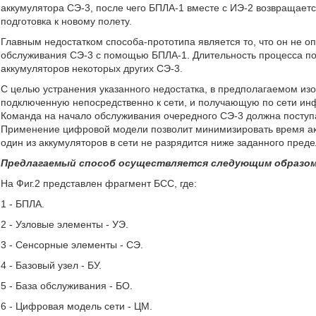
аккумулятора СЭ-3, после чего БПЛА-1 вместе с ИЭ-2 возвращаетс
подготовка к новому полету.
Главным недостатком способа-прототипа является то, что он не о
обслуживания СЭ-3 с помощью БПЛА-1. Длительность процесса по
аккумуляторов некоторых других СЭ-3.
С целью устранения указанного недостатка, в предполагаемом из
подключенную непосредственно к сети, и получающую по сети ин
Команда на начало обслуживания очередного СЭ-3 должна поступ
Применение цифровой модели позволит минимизировать время акт
один из аккумуляторов в сети не разрядится ниже заданного преде
Предлагаемый способ осуществляется следующим образом
На Фиг.2 представлен фрагмент БСС, где:
1 - БПЛА.
2 - Узловые элементы - УЭ.
3 - Сенсорные элементы - СЭ.
4 - Базовый узел - БУ.
5 - База обслуживания - БО.
6 - Цифровая модель сети - ЦМ.