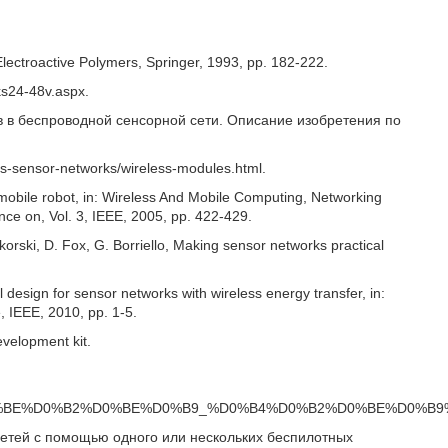
f Electroactive Polymers, Springer, 1993, pp. 182-222.
ks24-48v.aspx.
в в беспроводной сенсорной сети. Описание изобретения по
s-sensor-networks/wireless-modules.html.
mobile robot, in: Wireless And Mobile Computing, Networking
e on, Vol. 3, IEEE, 2005, pp. 422-429.
korski, D. Fox, G. Borriello, Making sensor networks practical
l design for sensor networks with wireless energy transfer, in:
IEEE, 2010, pp. 1-5.
velopment kit.
1%80%D0%BE%D0%B2%D0%BE%D0%B9_%D0%B4%D0%B2%D0%BE%D0%
етей с помощью одного или нескольких беспилотных