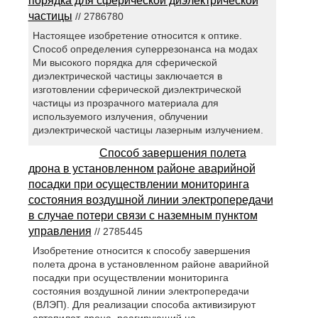
порядка для сферической диэлектрической
частицы
// 2786780
Настоящее изобретение относится к оптике.
Способ определения суперрезонанса на модах
Ми высокого порядка для сферической
диэлектрической частицы заключается в
изготовлении сферической диэлектрической
частицы из прозрачного материала для
используемого излучения, облучении
диэлектрической частицы лазерным излучением.
Способ завершения полета
дрона в установленном районе аварийной
посадки при осуществлении мониторинга
состояния воздушной линии электропередачи
в случае потери связи с наземным пунктом
управления
// 2785445
Изобретение относится к способу завершения
полета дрона в установленном районе аварийной
посадки при осуществлении мониторинга
состояния воздушной линии электропередачи
(ВЛЭП). Для реализации способа активизируют
автопилот дрона, реагирующий на