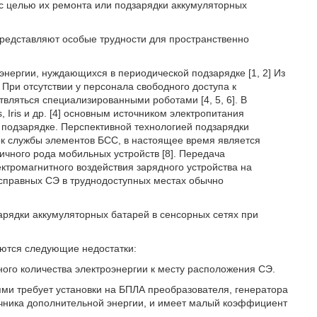
с целью их ремонта или подзарядки аккумуляторных
редставляют особые трудности для пространственно
нергии, нуждающихся в периодической подзарядке [1, 2] Из
При отсутствии у персонала свободного доступа к
вляться специализированными роботами [4, 5, 6]. В
, Iris и др. [4] основным источником электропитания
 подзарядке. Перспективной технологией подзарядки
ок службы элементов БСС, в настоящее время является
ичного рода мобильных устройств [8]. Передача
ктромагнитного воздействия зарядного устройства на
справных СЭ в труднодоступных местах обычно
арядки аккумуляторных батарей в сенсорных сетях при
ются следующие недостатки:
ного количества электроэнергии к месту расположения СЭ.
ми требует установки на БПЛА преобразователя, генератора
очника дополнительной энергии, и имеет малый коэффициент