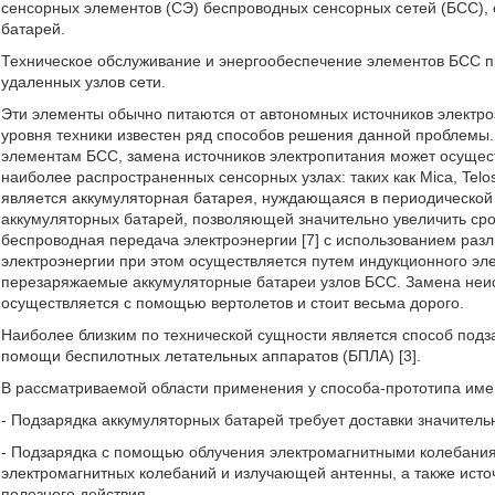
сенсорных элементов (СЭ) беспроводных сенсорных сетей (БСС), 
батарей.
Техническое обслуживание и энергообеспечение элементов БСС п
удаленных узлов сети.
Эти элементы обычно питаются от автономных источников электроэ
уровня техники известен ряд способов решения данной проблемы. 
элементам БСС, замена источников электропитания может осущест
наиболее распространенных сенсорных узлах: таких как Mica, Telos
является аккумуляторная батарея, нуждающаяся в периодической
аккумуляторных батарей, позволяющей значительно увеличить ср
беспроводная передача электроэнергии [7] с использованием разл
электроэнергии при этом осуществляется путем индукционного эле
перезаряжаемые аккумуляторные батареи узлов БСС. Замена неи
осуществляется с помощью вертолетов и стоит весьма дорого.
Наиболее близким по технической сущности является способ подз
помощи беспилотных летательных аппаратов (БПЛА) [3].
В рассматриваемой области применения у способа-прототипа име
- Подзарядка аккумуляторных батарей требует доставки значитель
- Подзарядка с помощью облучения электромагнитными колебания
электромагнитных колебаний и излучающей антенны, а также ист
полезного действия.