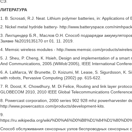
СЭ.
ЛИТЕРАТУРА
1. B. Scrosati, R.J. Neat. Lithium polymer batteries, in: Applications o
2. Nickel metal hydride battery- http://www.batteryspace.com/nimhpac
3. Лихтциндер Б.Я., Маслов О.Н. Способ подзарядки аккумуляторо
Заявке №2019135170 от 01. 11. 2019.
4. Memsic wireless modules - http://www.memsic.com/products/wireles
5. J. Sheu, P. Cheng, K. Hsieh, Design and implementation of a smart 
And Communications, 2005.(WiMob’2005), IEEE International Conferenc
6. A. LaMarca, W. Brunette, D. Koizumi, M. Lease, S. Sigurdsson, K. Si
with robots, Pervasive Computing (2002) рр. 615-622.
7. R. Doost, K. Chowdhury, M. Di Felice, Routing and link layer protoco
GLOBECOM 2010, 2010 IEEE Global Telecommunications Conference, 
8. Powercast corporation, 2000 series 902 928 mhz powerharvester de
http://www.powercastco.com/products/development-kits.
9.
https://ru.wikipedia.org/wiki/%D0%A6%D0%B8%D1%84%D
Способ обслуживания сенсорных узлов беспроводных сенсорных с