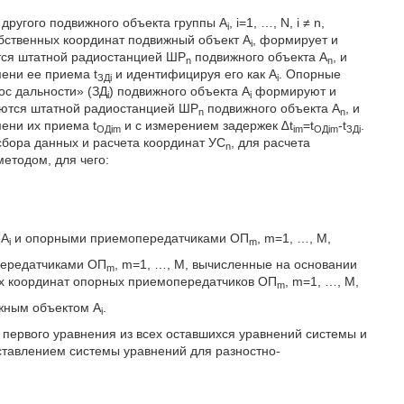
) другого подвижного объекта группы А
, i=1, …, N, i ≠ n,
i
бственных координат подвижный объект А
, формирует и
i
тся штатной радиостанцией ШР
подвижного объекта А
, и
n
n
ени ее приема t
и идентифицируя его как А
. Опорные
ЗДi
i
рос дальности» (ЗД
) подвижного объекта А
формируют и
i
i
аются штатной радиостанцией ШР
подвижного объекта А
, и
n
n
ени их приема t
и с измерением задержек ∆t
=t
-t
.
ОДim
im
ОДim
ЗДi
 сбора данных и расчета координат УС
, для расчета
n
етодом, для чего:
 А
и опорными приемопередатчиками ОП
, m=1, …, M,
i
m
ередатчиками ОП
, m=1, …, M, вычисленные на основании
m
х координат опорных приемопередатчиков ОП
, m=1, …, M,
m
жным объектом А
.
i
 первого уравнения из всех оставшихся уравнений системы и
ставлением системы уравнений для разностно-