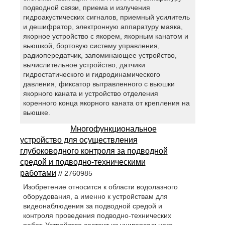
подводной связи, приема и излучения
гидроакустических сигналов, приемный усилитель
и дешифратор, электронную аппаратуру маяка,
якорное устройство с якорем, якорным канатом и
вьюшкой, бортовую систему управления,
радиопередатчик, запоминающее устройство,
вычислительное устройство, датчики
гидростатического и гидродинамического
давления, фиксатор вытравленного с вьюшки
якорного каната и устройство отделения
коренного конца якорного каната от крепления на
вьюшке.
Многофункциональное
устройство для осуществления
глубоководного контроля за подводной
средой и подводно-техническими
работами
// 2760985
Изобретение относится к области водолазного
оборудования, а именно к устройствам для
видеонаблюдения за подводной средой и
контроля проведения подводно-технических
работ. Устройство состоит из универсального