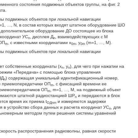
менного состояния подвижных объектов группы, на фиг. 2
та.
пы подвижных объектов при локальной навигации
n=1, …, N, в состав которых входят штатное оборудование ШО
и дополнительное оборудование ДО состоящее из блока
 координат УС
, дисплея Д
, взаимодействующих с М
n
n
 ОП
, с известными координатами x
, y
(m=1, …, M).
m
0m
0m
пы подвижных объектов при локальной навигации
яет собственные координаты (x
, y
), для чего при нажатии на
n
n
режим «Передача» с помощью блока управления
ЗД
) содержащая уникальный идентификационный номер,
n
е приемопередатчики ОП
, с фиксацией времени ее
m
приемопередатчиков ОП
, m=1, …, M, на подвижный объект
m
нимаются штатной радиостанцией ШР
и передаются в блок
n
ется время их приема t
и измеряются задержки
ОДnm
я в устройство сбора данных и расчета координат УС
, для
n
ьномерным методом путем решения системы уравнений
скорость распространения радиоволны, равная скорости