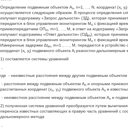
Определение подвижным объектом А
, n=1, …, N, координат (x
, y
n
i
i
осуществляется следующим образом. В процессе определения со
излучает кодограмму «Запрос дальности» (ЗД
), которая принимае
i
передается в блок управления мониторингом М
с фиксацией врем
n
приемопередатчики ОП
, m=1, …, M, в ответ на кодограмму «Зап
m
излучают кодограммы «Ответ дальности» (ОД
), которые приним
im
передается в блок управления мониторингом М
с фиксацией врем
n
Измеренные задержки ∆t
, m=1 ,.…., M, передаются в устройство
im
координат (x
, y
) подвижного объекта А
разностно-дальномерным м
i
i
i
1) составляется системы уравнений
,
где
- неизвестные расстояния между другим подвижным объектом
- расстояния между подвижным объектом А
и опорными приемоп
n
рассчитанных координат (x
, y
) подвижного объекта А
и известны
n
n
n
- неизвестное расстояние между подвижным объектом А
и подви
n
2) полученная система уравнений преобразуется путем вычитания
переноса известных составляющих в правую часть уравнений с со
дальномерного метода
,