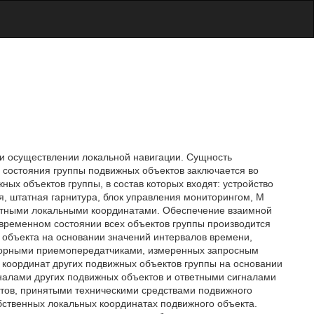
ри осуществлении локальной навигации. Сущность
 состояния группы подвижных объектов заключается во
ых объектов группы, в состав которых входят: устройство
я, штатная гарнитура, блок управления мониторингом, M
естными локальными координатами. Обеспечение взаимной
временном состоянии всех объектов группы производится
 объекта на основании значений интервалов времени,
орными приемопередатчиками, измеренных запросным
координат других подвижных объектов группы на основании
алами других подвижных объектов и ответными сигналами
тов, принятыми техническими средствами подвижного
бственных локальных координатах подвижного объекта.