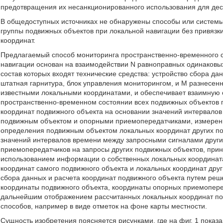
предотвращения их несанкционированного использования для дест
В общедоступных источниках не обнаружены способы или системы
группы подвижных объектов при локальной навигации без привязк
координат.
Предлагаемый способ мониторинга пространственно-временного с
навигации основан на взаимодействии N равноправных одинаковы
состав которых входят технические средства: устройство сбора да
штатная гарнитура, блок управления мониторингом, и M разнесен
известными локальными координатами, и обеспечивает взаимную 
пространственно-временном состоянии всех подвижных объектов 
координат подвижного объекта на основании значений интервало
подвижным объектом и опорными приемопередатчиками, измерен
определения подвижным объектом локальных координат других п
значений интервалов времени между запросными сигналами други
приемопередатчиков на запросы других подвижных объектов, прин
использованием информации о собственных локальных координата
координат самого подвижного объекта и локальных координат друг
сбора данных и расчета координат подвижного объекта путем ре
координаты подвижного объекта, координаты опорных приемопере
дальнейшим отображением рассчитанных локальных координат под
способов, например в виде отметок на фоне карты местности.
Сущность изобретения поясняется рисунками, где на фиг. 1 пока