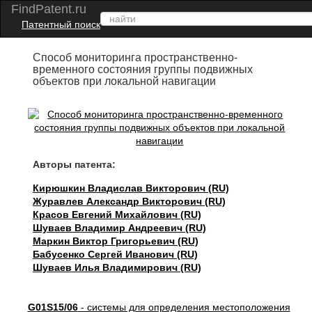
FindPatent.ru
Патентный поиск
Способ мониторинга пространственно-
временного состояния группы подвижных
объектов при локальной навигации
Авторы патента:
Кирюшкин Владислав Викторович (RU)
Журавлев Александр Викторович (RU)
Красов Евгений Михайлович (RU)
Шуваев Владимир Андреевич (RU)
Маркин Виктор Григорьевич (RU)
Бабусенко Сергей Иванович (RU)
Шуваев Илья Владимирович (RU)
G01S15/06
- системы для определения местоположения