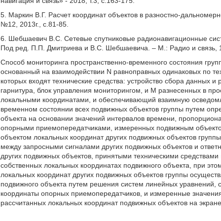
навигация и связь» - 2018, т.3, с.163-175.
5. Маркин В.Г. Расчет координат объектов в разностно-дальномер
№12, 2013г., с.81-85.
6. Шебшаевич В.С. Сетевые спутниковые радионавигационные систе
Под ред. П.П. Дмитриева и В.С. Шебшаевича. – М.: Радио и связь, 1
Способ мониторинга пространственно-временного состояния груп
основанный на взаимодействии N равноправных одинаковых по те
которых входят технические средства: устройство сбора данных и 
гарнитура, блок управления мониторингом, и M разнесенных в пр
локальными координатами, и обеспечивающий взаимную осведомле
временном состоянии всех подвижных объектов группы путем опр
объекта на основании значений интервалов времени, пропорцио
опорными приемопередатчиками, измеренных подвижным объекто
объектом локальных координат других подвижных объектов групп
между запросными сигналами других подвижных объектов и ответ
других подвижных объектов, принятыми техническими средствами
собственных локальных координатах подвижного объекта, при это
локальных координат других подвижных объектов группы осуществл
подвижного объекта путем решения систем линейных уравнений, 
координаты опорных приемопередатчиков, и измеренные значени
рассчитанных локальных координат подвижных объектов на экране