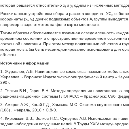
которая решается относительно x
и y
одним из численных методов [
i
i
Рассчитанные устройством сбора и расчета координат УС
собстве
n
координаты (x
, y
) других подвижных объектов А
группы выводятся 
i
i
i
например в виде отметок на фоне карты местности.
Таким образом обеспечивается взаимная осведомленность каждог
временном состоянии и о пространственно-временном состоянии в
локальной навигации. При этом между подвижными объектами гр
которая могла бы быть несанкционированно использована для орг
объекты.
Источники информации
1. Журавлев, А.В.
Навигационные комплексы наземных мобильных
Журавлев. - Воронеж: Издательско-полиграфический центр «Научн
290 с.
2. Тяпкин В.Н., Гарин Е.Н. Методы определения навигационных п
радионавигационной системы ГЛОНАСС: – Красноярск: Сиб. федер. 
3. Амиров А.Ж., Когай Г.Д., Хамзина М.С. Система спутникового 
(108) . Февраль, 2016 г. С.8-9.
4. Кирюшкин В.В., Волков Н.С., Супрунов А.В. Использование нав
задаче наблюдения воздушных целей // Труды XXIV международно