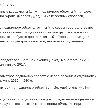
4, 5, 6].
нные координаты (x
, y
) подвижного объекта А
, а также
n
n
n
на экране дисплея Д
одним из известных способов,
n
о подвижного объекта группы А
о своем пространственно-
n
сех остальных подвижных объектов группы в условиях
уппы не требуется дополнительный обмен информацией,
анизации деструктивного воздействия на подвижные
 средств
военного назначения [Текст]: монография / А.В.
ая книга», 2017. —
араметров подвижных средств с использованием спутниковой
ун-т, 2012. – 260 с.
мониторинга подвижных объектов. «Молодой учёный» . № 4
игационных позиционных методов определения координат в
й научно-технической конференции «Радиолокация,