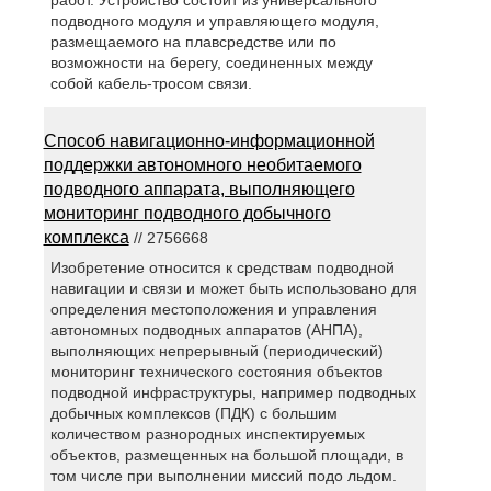
подводного модуля и управляющего модуля,
размещаемого на плавсредстве или по
возможности на берегу, соединенных между
собой кабель-тросом связи.
Способ навигационно-информационной
поддержки автономного необитаемого
подводного аппарата, выполняющего
мониторинг подводного добычного
комплекса
// 2756668
Изобретение относится к средствам подводной
навигации и связи и может быть использовано для
определения местоположения и управления
автономных подводных аппаратов (АНПА),
выполняющих непрерывный (периодический)
мониторинг технического состояния объектов
подводной инфраструктуры, например подводных
добычных комплексов (ПДК) с большим
количеством разнородных инспектируемых
объектов, размещенных на большой площади, в
том числе при выполнении миссий подо льдом.