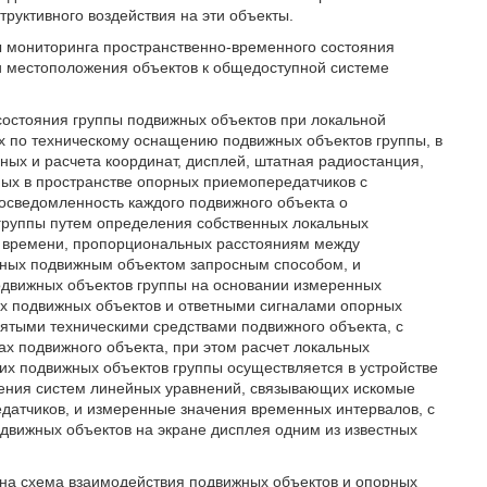
руктивного воздействия на эти объекты.
 мониторинга пространственно-временного состояния
и местоположения объектов к общедоступной системе
остояния группы подвижных объектов при локальной
х по техническому оснащению подвижных объектов группы, в
нных и расчета координат, дисплей, штатная радиостанция,
ных в пространстве опорных приемопередатчиков с
осведомленность каждого подвижного объекта о
группы путем определения собственных локальных
в времени, пропорциональных расстояниям между
ных подвижным объектом запросным способом, и
одвижных объектов группы на основании измеренных
х подвижных объектов и ответными сигналами опорных
ятыми техническими средствами подвижного объекта, с
х подвижного объекта, при этом расчет локальных
их подвижных объектов группы осуществляется в устройстве
шения систем линейных уравнений, связывающих искомые
датчиков, и измеренные значения временных интервалов, с
вижных объектов на экране дисплея одним из известных
зана схема взаимодействия подвижных объектов и опорных