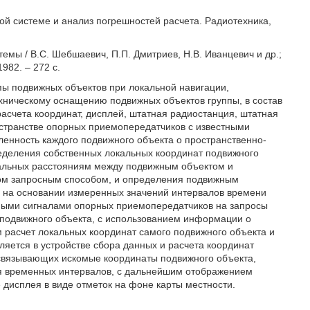
ной системе и анализ погрешностей расчета. Радиотехника,
мы / В.С. Шебшаевич, П.П. Дмитриев, Н.В. Иванцевич и др.;
982. – 272 с.
пы подвижных объектов при локальной навигации,
хническому оснащению подвижных объектов группы, в состав
расчета координат, дисплей, штатная радиостанция, штатная
остранстве опорных приемопередатчиков с известными
нность каждого подвижного объекта о пространственно-
еделения собственных локальных координат подвижного
нальных расстояниям между подвижным объектом и
м запросным способом, и определения подвижным
ы на основании измеренных значений интервалов времени
ными сигналами опорных приемопередатчиков на запросы
 подвижного объекта, с использованием информации о
м расчет локальных координат самого подвижного объекта и
яется в устройстве сбора данных и расчета координат
связывающих искомые координаты подвижного объекта,
я временных интервалов, с дальнейшим отображением
 дисплея в виде отметок на фоне карты местности.