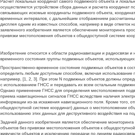
Расчет локальных координат самого подвижного объекта и локаль
осуществляется устройством сбора данных и расчета координат 
связывающих искомые координаты подвижного объекта, координа
временных интервалов, с дальнейшим отображением рассчитанных
дисплея одним из известных способов, например в виде отметок н
заявленного изобретения является обеспечение мониторинга про
привязки местоположения объектов к общедоступной системе коорд
Изобретение относится к области радионавигации и радиосвязи и
временного состояния группы подвижных объектов, использующих
Пространственно-временное состояние подвижных объектов в сос
определить любым доступным способом, включая использование г
например, [1, 2, 3]. При этом N подвижных объектов должны опре
с использованием ГНСС и передавать их всем остальным подвижн
Однако применение ГНСС для определения местоположения подви
приема навигационных сигналов ГНСС вследствие наличия электр
информации из-за искажения навигационного поля. Кроме того, о
общедоступной системе координат) данных
о местоположении объ
использованию этих данных для деструктивного воздействия на п
Задачей данного изобретения является обеспечение мониторинга
объектов без привязки местоположения объектов к общедоступной
живучести объектов и исключению передачи по линиям радиосвяз