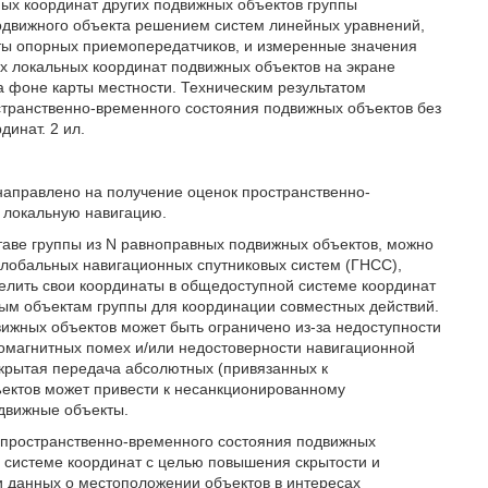
ных координат других подвижных объектов группы
подвижного объекта решением систем линейных уравнений,
ты опорных приемопередатчиков, и измеренные значения
 локальных координат подвижных объектов на экране
а фоне карты местности. Техническим результатом
странственно-временного состояния подвижных объектов без
инат. 2 ил.
 направлено на получение оценок пространственно-
 локальную навигацию.
таве группы из N равноправных подвижных объектов, можно
лобальных навигационных спутниковых систем (ГНСС),
делить свои координаты в общедоступной системе координат
ым объектам группы для координации совместных действий.
жных объектов может быть ограничено из-за недоступности
омагнитных помех и/или недостоверности навигационной
ткрытая передача абсолютных (привязанных к
ектов может привести к несанкционированному
одвижные объекты.
 пространственно-временного состояния подвижных
 системе координат с целью повышения скрытости и
и данных о местоположении объектов в интересах