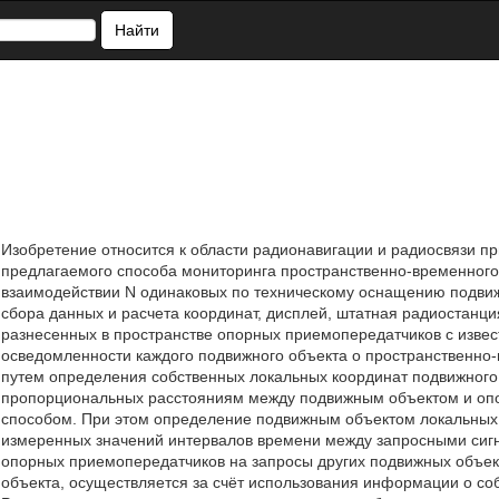
Найти
Изобретение относится к области радионавигации и радиосвязи п
предлагаемого способа мониторинга пространственно-временного
взаимодействии N одинаковых по техническому оснащению подвижн
сбора данных и расчета координат, дисплей, штатная радиостанци
разнесенных в пространстве опорных приемопередатчиков с изв
осведомленности каждого подвижного объекта о пространственно-
путем определения собственных локальных координат подвижного
пропорциональных расстояниям между подвижным объектом и оп
способом. При этом определение подвижным объектом локальных 
измеренных значений интервалов времени между запросными сигн
опорных приемопередатчиков на запросы других подвижных объек
объекта, осуществляется за счёт использования информации о со