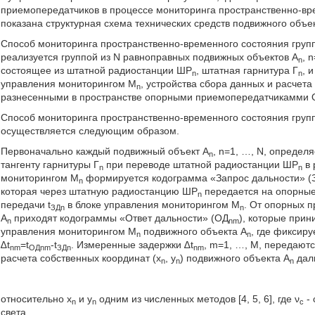
приемопередатчиков в процессе мониторинга пространственно-вре
показана структурная схема технических средств подвижного объек
Способ мониторинга пространственно-временного состояния груп
реализуется группой из N равноправных подвижных объектов А
, 
n
состоящее из штатной радиостанции ШР
, штатная гарнитура Г
, 
n
n
управления мониторингом М
, устройства сбора данных и расчета
n
разнесенными в пространстве опорными приемопередатчикамми
Способ мониторинга пространственно-временного состояния груп
осуществляется следующим образом.
Первоначально каждый подвижный объект А
, n=1, …, N, определ
n
тангенту гарнитуры Г
при переводе штатной радиостанции ШР
в 
n
n
мониторингом М
формируется кодограмма «Запрос дальности» (
n
которая через штатную радиостанцию ШР
передается на опорны
n
передачи t
в блоке управления мониторингом М
. От опорных 
ЗДn
n
А
приходят кодограммы «Ответ дальности» (ОД
), которые при
n
nm
управления мониторингом М
подвижного объекта А
, где фиксиру
n
n
∆t
=t
-t
. Измеренные задержки ∆t
, m=1, …, M, передаютс
nm
ОДnm
ЗДn
nm
расчета собственных координат (x
, y
) подвижного объекта А
дал
n
n
n
относительно x
и y
одним из численных методов [4, 5, 6], где ν
- 
n
n
с
света.