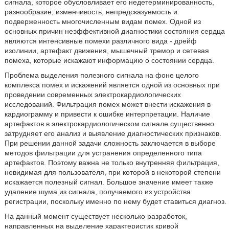
сигнала, которое обусловливает его недетерминированность,
разнообразие, изменчивость, непредсказуемость и
подверженность многочисленным видам помех. Одной из
основных причин неэффективной диагностики состояния сердца
являются интенсивные помехи различного вида - дрейф
изолинии, артефакт движения, мышечный тремор и сетевая
помеха, которые искажают информацию о состоянии сердца.
Проблема выделения полезного сигнала на фоне целого
комплекса помех и искажений является одной из основных при
проведении современных электрокардиологических
исследований. Фильтрация помех может внести искажения в
кардиограмму и привести к ошибке интерпретации. Наличие
артефактов в электрокардиологическом сигнале существенно
затрудняет его анализ и выявление диагностических признаков.
При решении данной задачи сложность заключается в выборе
методов фильтрации для устранения определенного типа
артефактов. Поэтому важна не только внутренняя фильтрация,
невидимая для пользователя, при которой в некоторой степени
искажается полезный сигнал. Большое значение имеет также
удаление шума из сигнала, получаемого из устройства
регистрации, поскольку именно по нему будет ставиться диагноз.
На данный момент существует несколько разработок,
направленных на выделение характеристик кривой