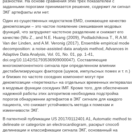
разностей. На основе сравнения этих трех показателей с
заданными порогами принимается решение, содержит ли сигнал
ЭКГ артефакты или нет.
Один из существенных недостатков EMD, снижающее качество
декомпозиции – это частое появление смешивания модовых
функций, что затрудняет частотное разделение и снижает его
качество (Wu Z., and N.E. Huang (2009), Podladchikova T., R.A.M.
Van der Linden, and A.M. Veronig (2017), Ensemble empirical mode
decomposition: a noise-assisted data analysis method, Advances in
Adaptive Data Analysis, Vol. 01, No. 01, pp. 1-41,
doi.org/10.1142/S1793536909000047). Составляющие
многокомпонентного сигнала при определенном влиянии
дестабилизирующих факторов (шумов, импульсных помех и т. п.)
и близких по частоте соседних компонент могут при
декомпозиции «перетекать» на отдельных временных интервалах
в модовые функции соседних IMF. Кроме того, для обеспечения
надежной работы этих алгоритмов необходима подстройка
порогов обнаружении артефактов в ЭКГ сигнале для каждого
пациента, что снижает устойчивость метода к помехам и
изменчивости ЭКГ.
В патентной публикации US 2017/0112401 A1, Automatic method to
delineate or categorize an electrocardiogram, раскрыт cпособ
делинеации и классификации сигнала ЭКГ, основанный на