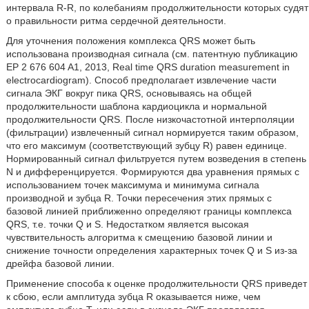
интервала R-R, по колебаниям продолжительности которых судят
о правильности ритма сердечной деятельности.
Для уточнения положения комплекса QRS может быть
использована производная сигнала (см. патентную публикацию
EP 2 676 604 A1, 2013, Real time QRS duration measurement in
electrocardiogram). Способ предполагает извлечение части
сигнала ЭКГ вокруг пика QRS, основываясь на общей
продолжительности шаблона кардиоцикла и нормальной
продолжительности QRS. После низкочастотной интерполяции
(фильтрации) извлеченный сигнал нормируется таким образом,
что его максимум (соответствующий зубцу R) равен единице.
Нормированный сигнал фильтруется путем возведения в степень
N и дифференцируется. Формируются два уравнения прямых с
использованием точек максимума и минимума сигнала
производной и зубца R. Точки пересечения этих прямых с
базовой линией приближенно определяют границы комплекса
QRS, т.е. точки Q и S. Недостатком является высокая
чувствительность алгоритма к смещению базовой линии и
снижение точности определения характерных точек Q и S из-за
дрейфа базовой линии.
Применение способа к оценке продолжительности QRS приведет
к сбою, если амплитуда зубца R оказывается ниже, чем