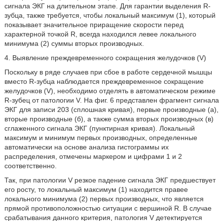
сигнала ЭКГ на длительном этапе. Для гарантии выделения R-
зубца, также требуется, чтобы локальный максимум (1), который
показывает значительное приращение скорости перед
характерной точкой R, всегда находился левее локального
минимума (2) суммы вторых производных.
4. Выявление преждевременного сокращения желудочков (V)
Поскольку в ряде случаев при сбое в работе сердечной мышцы
вместо R-зубца наблюдается преждевременное сокращение
желудочков (V), необходимо отделять в автоматическом режиме
R-зубец от патологии V. На фиг. 6 представлен фрагмент сигнала
ЭКГ для записи 203 (сплошная кривая), первые производные (а),
вторые производные (б), а также сумма вторых производных (в)
сглаженного сигнала ЭКГ (пунктирная кривая). Локальный
максимум и минимум первых производных, определенные
автоматически на основе анализа гистограммы их
распределения, отмечены маркером и цифрами 1 и 2
соответственно.
Так, при патологии V резкое падение сигнала ЭКГ предшествует
его росту, то локальный максимум (1) находится правее
локального минимума (2) первых производных, что является
прямой противоположностью ситуации с вершиной R. В случае
срабатывания данного критерия, патология V детектируется