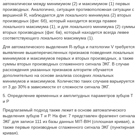
автоматически между минимумом (2) и максимумом (1) первых
производных. Аналогично, ситуация противоположная ситуации с
вершиной R, наблюдается для локального минимума (2) вторых
производных (фиг. 6б), который находится всегда правее
локального максимума (1), и для локального минимума (2) суммы
вторых производных (фиг. 6в), который находится всегда левее
соответствующего локального максимума (1).
Для автоматического выделения R-зубца и патологии V требуется
выявление вышеперечисленных признаков поведения локальных
минимумов и максимумов первых и вторых производных, а также
суммы вторых производных сглаженного сигнала ЭКГ. В случае
расхождения указанных признаков алгоритм обучается
дополнительно на основе анализа соседних локальных
минимумов и максимумов. Количество таких случаев варьируется
от 3 до 30% в зависимости от сложности сигнала ЭКГ.
5. Определение временных и амплитудных параметров зубцов T
и P
Предлагаемый подход также лежит в основе автоматического
выделения зубцов Т и P. На фиг. 7 представлен фрагмент сигнала
ЭКГ для записи 111 из базы данных MIT-BIH (сплошная кривая), а
также первые производные сглаженного сигнала ЭКГ (пунктирная
кривая).