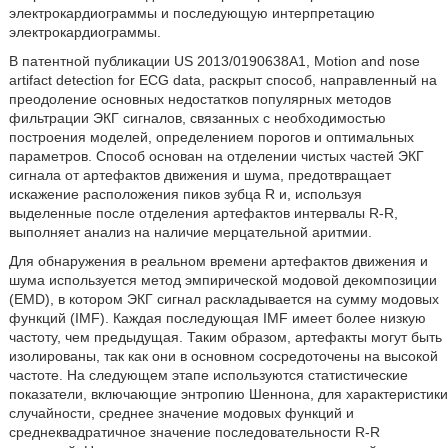
электрокардиограммы и последующую интерпретацию
электрокардиограммы.
В патентной публикации US 2013/0190638A1, Motion and nose
artifact detection for ECG data, раскрыт способ, направленный на
преодоление основных недостатков популярных методов
фильтрации ЭКГ сигналов, связанных с необходимостью
построения моделей, определением порогов и оптимальных
параметров. Способ основан на отделении чистых частей ЭКГ
сигнала от артефактов движения и шума, предотвращает
искажение расположения пиков зубца R и, используя
выделенные после отделения артефактов интервалы R-R,
выполняет анализ на наличие мерцательной аритмии.
Для обнаружения в реальном времени артефактов движения и
шума используется метод эмпирической модовой декомпозиции
(EMD), в котором ЭКГ сигнал раскладывается на сумму модовых
функций (IMF). Каждая последующая IMF имеет более низкую
частоту, чем предыдущая. Таким образом, артефакты могут быть
изолированы, так как они в основном сосредоточены на высокой
частоте. На следующем этапе используются статистические
показатели, включающие энтропию Шеннона, для характеристики
случайности, среднее значение модовых функций и
среднеквадратичное значение последовательности R-R