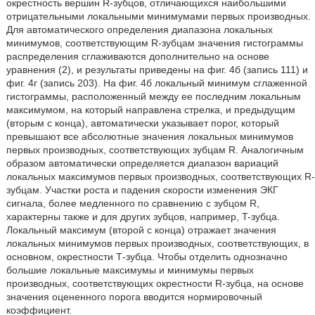
окрестность вершин R-зубцов, отличающихся наибольшими
отрицательными локальными минимумами первых производных.
Для автоматического определения диапазона локальных
минимумов, соответствующим R-зубцам значения гистограммы
распределения сглаживаются дополнительно на основе
уравнения (2), и результаты приведены на фиг. 4б (запись 111) и
фиг. 4г (запись 203). На фиг. 4б локальный минимум сглаженной
гистограммы, расположенный между ее последним локальным
максимумом, на который направлена стрелка, и предыдущим
(вторым с конца), автоматически указывает порог, который
превышают все абсолютные значения локальных минимумов
первых производных, соответствующих зубцам R. Аналогичным
образом автоматически определяется диапазон вариаций
локальных максимумов первых производных, соответствующих R-
зубцам. Участки роста и падения скорости изменения ЭКГ
сигнала, более медленного по сравнению с зубцом R,
характерны также и для других зубцов, например, T-зубца.
Локальный максимум (второй с конца) отражает значения
локальных минимумов первых производных, соответствующих, в
основном, окрестности Т-зубца. Чтобы отделить однозначно
большие локальные максимумы и минимумы первых
производных, соответствующих окрестности R-зубца, на основе
значения оцененного порога вводится нормировочный
коэффициент.