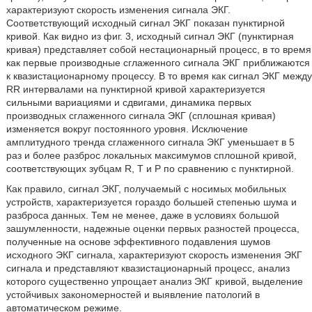
характеризуют скорость изменения сигнала ЭКГ.
Соответствующий исходный сигнал ЭКГ показан пунктирной
кривой. Как видно из фиг. 3, исходный сигнал ЭКГ (пунктирная
кривая) представляет собой нестационарный процесс, в то время
как первые производные сглаженного сигнала ЭКГ приближаются
к квазистационарному процессу. В то время как сигнал ЭКГ между
RR интервалами на пунктирной кривой характеризуется
сильными вариациями и сдвигами, динамика первых
производных сглаженного сигнала ЭКГ (сплошная кривая)
изменяется вокруг постоянного уровня. Исключение
амплитудного тренда сглаженного сигнала ЭКГ уменьшает в 5
раз и более разброс локальных максимумов сплошной кривой,
соответствующих зубцам R, T и P по сравнению с пунктирной.
Как правило, сигнал ЭКГ, получаемый с носимых мобильных
устройств, характеризуется гораздо большей степенью шума и
разброса данных. Тем не менее, даже в условиях большой
зашумленности, надежные оценки первых разностей процесса,
полученные на основе эффективного подавления шумов
исходного ЭКГ сигнала, характеризуют скорость изменения ЭКГ
сигнала и представляют квазистационарный процесс, анализ
которого существенно упрощает анализ ЭКГ кривой, выделение
устойчивых закономерностей и выявление патологий в
автоматическом режиме.