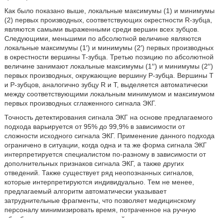
Как было показано выше, локальные максимумы (1) и минимумы
(2) первых производных, соответствующих окрестности R-зубца,
являются самыми выраженными среди вершин всех зубцов.
Следующими, меньшими по абсолютной величине являются
локальные максимумы (1′) и минимумы (2′) первых производных
в окрестности вершины T-зубца. Третью позицию по абсолютной
величине занимают локальные максимумы (1′′) и минимумы (2′′)
первых производных, окружающие вершину P-зубца. Вершины T
и P-зубцов, аналогично зубцу R и T, выделяется автоматически
между соответствующими локальным минимумом и максимумом
первых производных сглаженного сигнала ЭКГ.
Точность детектирования сигнала ЭКГ на основе предлагаемого
подхода варьируется от 95% до 99,9% в зависимости от
сложности исходного сигнала ЭКГ. Применение данного подхода
ограничено в ситуации, когда одна и та же форма сигнала ЭКГ
интерпретируется специалистом по-разному в зависимости от
дополнительных признаков сигнала ЭКГ, а также других
отведений. Также существует ряд неопознанных сигналов,
которые интерпретируются индивидуально. Тем не менее,
предлагаемый алгоритм автоматически указывает
затруднительные фрагменты, что позволяет медицинскому
персоналу минимизировать время, потраченное на ручную