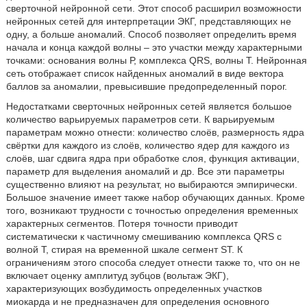
сверточной нейронной сети. Этот способ расширил возможности
нейронных сетей для интерпретации ЭКГ, представляющих не
одну, а больше аномалий. Способ позволяет определить время
начала и конца каждой волны – это участки между характерными
точками: основания волны Р, комплекса QRS, волны Т. Нейронная
сеть отображает список найденных аномалий в виде вектора
баллов за аномалии, превысившие предопределенный порог.
Недостатками сверточных нейронных сетей является большое
количество варьируемых параметров сети. К варьируемым
параметрам можно отнести: количество слоёв, размерность ядра
свёртки для каждого из слоёв, количество ядер для каждого из
слоёв, шаг сдвига ядра при обработке слоя, функция активации,
параметр для выделения аномалий и др. Все эти параметры
существенно влияют на результат, но выбираются эмпирически.
Большое значение имеет также набор обучающих данных. Кроме
того, возникают трудности с точностью определения временных
характерных сегментов. Потеря точности приводит
систематически к частичному смешиванию комплекса QRS с
волной T, стирая на временной шкале сегмент ST. К
ограничениям этого способа следует отнести также то, что он не
включает оценку амплитуд зубцов (вольтаж ЭКГ),
характеризующих возбудимость определенных участков
миокарда и не предназначен для определения основного