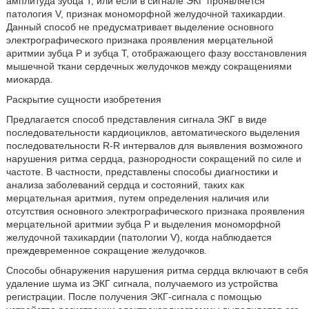
амплитуда зубца Т, или если в сигнале ЭКГ проявляется
патология V, признак мономорфной желудочной тахикардии.
Данный способ не предусматривает выделение основного
электрографического признака проявления мерцательной
аритмии зубца P и зубца T, отображающего фазу восстановления
мышечной ткани сердечных желудочков между сокращениями
миокарда.
Раскрытие сущности изобретения
Предлагается способ представления сигнала ЭКГ в виде
последовательности кардиоциклов, автоматического выделения
последовательности R-R интервалов для выявления возможного
нарушения ритма сердца, разнородности сокращений по силе и
частоте. В частности, представлены способы диагностики и
анализа заболеваний сердца и состояний, таких как
мерцательная аритмия, путем определения наличия или
отсутствия основного электрографического признака проявления
мерцательной аритмии зубца Р и выделения мономорфной
желудочной тахикардии (патологии V), когда наблюдается
преждевременное сокращение желудочков.
Способы обнаружения нарушения ритма сердца включают в себя
удаление шума из ЭКГ сигнала, получаемого из устройства
регистрации. После получения ЭКГ-сигнала с помощью