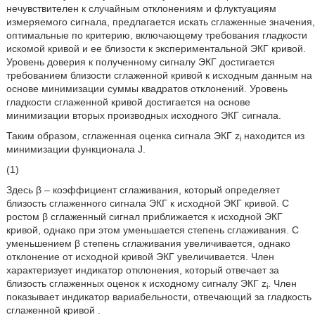
нечувствителен к случайным отклонениям и флуктуациям
измеряемого сигнала, предлагается искать сглаженные значения,
оптимальные по критерию, включающему требования гладкости
искомой кривой и ее близости к экспериментальной ЭКГ кривой.
Уровень доверия к полученному сигналу ЭКГ достигается
требованием близости сглаженной кривой к исходным данным на
основе минимизации суммы квадратов отклонений. Уровень
гладкости сглаженной кривой достигается на основе
минимизации вторых производных исходного ЭКГ сигнала.
Таким образом, сглаженная оценка
сигнала ЭКГ z
находится из
i
минимизации функционала J.
(1)
Здесь β – коэффициент сглаживания, который определяет
близость сглаженного сигнала ЭКГ к исходной ЭКГ кривой. С
ростом β сглаженный сигнал приближается к исходной ЭКГ
кривой, однако при этом уменьшается степень сглаживания. С
уменьшением β степень сглаживания увеличивается, однако
отклонение от исходной кривой ЭКГ увеличивается. Член
характеризует индикатор отклонения, который отвечает за
близость сглаженных оценок
к исходному сигналу ЭКГ z
. Член
i
показывает индикатор вариабельности, отвечающий за гладкость
сглаженной кривой
.