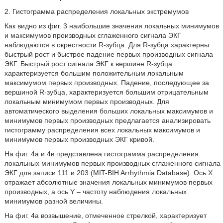
2. Гистограмма распределения локальных экстремумов
Как видно из фиг. 3 наибольшие значения локальных минимумов
и максимумов производных сглаженного сигнала ЭКГ
наблюдаются в окрестности R-зубца. Для R-зубца характерны
быстрый рост и быстрое падение первых производных сигнала
ЭКГ. Быстрый рост сигнала ЭКГ к вершине R-зубца
характеризуется большим положительным локальным
максимумом первых производных. Падение, последующее за
вершиной R-зубца, характеризуется большим отрицательным
локальным минимумом первых производных. Для
автоматического выделения больших локальных максимумов и
минимумов первых производных предлагается анализировать
гистограмму распределения всех локальных максимумов и
минимумов первых производных ЭКГ кривой.
На фиг. 4a и 4в представлена гистограмма распределения
локальных минимумов первых производных сглаженного сигнала
ЭКГ для записи 111 и 203 (MIT-BIH Arrhythmia Database). Ось X
отражает абсолютные значения локальных минимумов первых
производных, а ось Y – частоту наблюдения локальных
минимумов разной величины.
На фиг. 4а возвышение, отмеченное стрелкой, характеризует