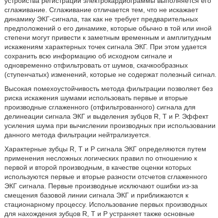
устройства регистрации электрокардиограммы выполняется его
сглаживание. Сглаживание отличается тем, что не искажает
динамику ЭКГ-сигнала, так как не требует предварительных
предположений о его динамике, которые обычно в той или иной
степени могут привести к заметным временным и амплитудным
искажениям характерных точек сигнала ЭКГ. При этом удается
сохранить всю информацию об исходном сигнале и
одновременно отфильтровать от шумов, скачкообразных
(ступенчатых) изменений, которые не содержат полезный сигнал.
Высокая помехоустойчивость метода фильтрации позволяет без
риска искажения шумами использовать первые и вторые
производные сглаженного (отфильтрованного) сигнала для
делинеации сигнала ЭКГ и выделения зубцов R, T и P. Эффект
усиления шума при вычислении производных при использовании
данного метода фильтрации нейтрализуется.
Характерные зубцы R, T и Р сигнала ЭКГ определяются путем
применения несложных логических правил по отношению к
первой и второй производным, в качестве оценки которых
используются первые и вторые разности отсчетов сглаженного
ЭКГ сигнала. Первые производные исключают ошибки из-за
смещения базовой линии сигнала ЭКГ и приближаются к
стационарному процессу. Использование первых производных
для нахождения зубцов R, T и Р устраняет также основные