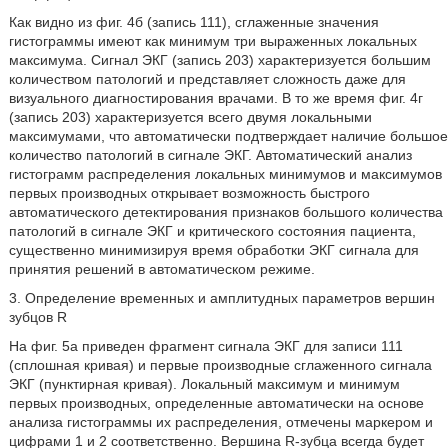
Как видно из фиг. 4б (запись 111), сглаженные значения
гистограммы имеют как минимум три выраженных локальных
максимума. Сигнал ЭКГ (запись 203) характеризуется большим
количеством патологий и представляет сложность даже для
визуального диагностирования врачами. В то же время фиг. 4г
(запись 203) характеризуется всего двумя локальными
максимумами, что автоматически подтверждает наличие большое
количество патологий в сигнале ЭКГ. Автоматический анализ
гистограмм распределения локальных минимумов и максимумов
первых производных открывает возможность быстрого
автоматического детектирования признаков большого количества
патологий в сигнале ЭКГ и критического состояния пациента,
существенно минимизируя время обработки ЭКГ сигнала для
принятия решений в автоматическом режиме.
3. Определение временных и амплитудных параметров вершин
зубцов R
На фиг. 5a приведен фрагмент сигнала ЭКГ для записи 111
(сплошная кривая) и первые производные сглаженного сигнала
ЭКГ (пунктирная кривая). Локальный максимум и минимум
первых производных, определенные автоматически на основе
анализа гистограммы их распределения, отмечены маркером и
цифрами 1 и 2 соответственно. Вершина R-зубца всегда будет