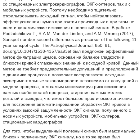
со стационарных электрокардиографов, ЭКГ-холтеров, так и с
мобильных устройств. Поэтому необходимо тщательно
отфильтровывать исходный сигнал, чтобы нейтрализовать
эффект усиления шумов при взятии производных и при этом не
внести динамические искажения в полезный сигнал. В работе
Podladchikova T., R.A.M. Van der Linden, and A.M. Veronig (2017),
Sunspot number second differences as precursor of the following 11-
year sunspot cycle, The Astrophysical Journal, 850, 81,
doi.org/10.3847/1538-4357/aa93ef был предложен эффективный
метод фильтрации шумов, основан на балансе гладкости и
близости кривой сглаженных значений к исходной кривой. Данный
метод не требует предварительных допущений и предположений
о динамике процесса и позволяет воспроизвести исходные
экспериментальные закономерности независимо от допущений о
модели процесса, тем самым минимизируя риск искажения
важных особенностей процесса, стирания важных мелких
деталей и выводов, что имеет большое практическое значение
для построения автоматизированной обработки ЭКГ кривой в
условиях высокой зашумлённости ЭКГ сигнала, полученного с
носимых устройств, мобильных устройств, ЭКГ-холтеров,
стационарных кардиографов.
Для того, чтобы выделенный полезный сигнал был максимально
близок к полученному ЭКГ сигналу, но в то же время был