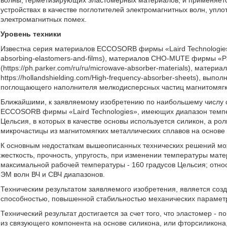
волны, герметизирующих эластомерных материалов, и применяетс
устройствах в качестве поглотителей электромагнитных волн, упло
электромагнитных помех.
Уровень техники
Известна серия материалов ECCOSORB фирмы «Laird Technologies» (
absorbing-elastomers-and-films), материалов CHO-MUTE фирмы «Par
(https://ph.parker.com/ru/ru/microwave-absorber-materials), матер
https://hollandshielding.com/High-frequency-absorber-sheets), вып
поглощающего наполнителя мелкодисперсных частиц магнитомягки
Ближайшими, к заявляемому изобретению по наибольшему числу 
ECCOSORB фирмы «Laird Technologies», имеющих диапазон темпер
Цельсия, в которых в качестве основы используется силикон, а 
микрочастицы из магнитомягких металлических сплавов на основе
К основным недостаткам вышеописанных технических решений мож
жесткость, прочность, упругость, при изменении температуры мат
максимальной рабочей температуры - 160 градусов Цельсия; отно
ЭМ волн ВЧ и СВЧ диапазонов.
Техническим результатом заявляемого изобретения, является с
способностью, повышенной стабильностью механических параметр
Технический результат достигается за счет того, что эластомер - п
из связующего компонента на основе силикона, или фторсиликона