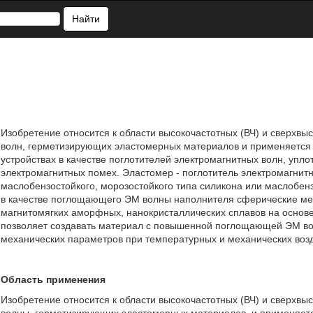
Найти
Изобретение относится к области высокочастотных (ВЧ) и сверхв
волн, герметизирующих эластомерных материалов и применяется 
устройствах в качестве поглотителей электромагнитных волн, упло
электромагнитных помех. Эластомер - поглотитель электромагнит
маслобензостойкого, морозостойкого типа силикона или маслобен
в качестве поглощающего ЭМ волны наполнителя сферические мел
магнитомягких аморфных, нанокристаллических сплавов на основе
позволяет создавать материал с повышенной поглощающей ЭМ в
механических параметров при температурных и механических возд
Область применения
Изобретение относится к области высокочастотных (ВЧ) и сверхв