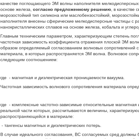
качестве поглощающего ЭМ волны наполнителя мелкодисперсных м
основе железа,
согласно предложенному решению
, в качестве
морозостойкий тип силикона или маслобензостойкий, морозостойк
наполнителя внесены сферические мелкодисперсные частицы с ра
нанокристаллических сплавов на основе железа, кобальта и углер
Главным техническим параметром, характеризующим степень по
частотная зависимость коэффициента отражения плоской ЭМ волны
образом определяемый согласованием волновых сопротивлений сре
материала, в которых распространяется ЭМ волна. Волновое сопр
следующим соотношением:
где
- магнитная и диэлектрическая проницаемости вакуума.
Частотная зависимость волнового сопротивления материала опр
где
- комплексные частотно-зависимые относительные магнитная 
реальной части которых, рассчитываются величины, характеризую
распространяющейся в материале:
- тангенсы магнитных и диэлектрических потерь.
В случае идеального согласования, ВС согласуемых сред должны 