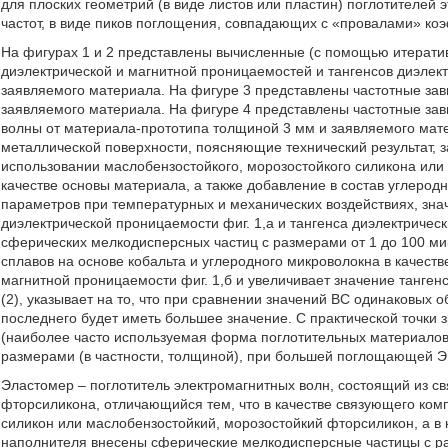
для плоских геометрий (в виде листов или пластин) поглотителей 
частот, в виде пиков поглощения, совпадающих с «провалами» к
На фигурах 1 и 2 представлены вычисленные (с помощью итерати
диэлектрической и магнитной проницаемостей и тангенсов диэлек
заявляемого материала. На фигуре 3 представлены частотные за
заявляемого материала. На фигуре 4 представлены частотные з
волны от материала-прототипа толщиной 3 мм и заявляемого мат
металлической поверхности, поясняющие технический результат, з
использовании маслобензостойкого, морозостойкого силикона или
качестве основы материала, а также добавление в состав углеро
параметров при температурных и механических воздействиях, зна
диэлектрической проницаемости фиг. 1,а и тангенса диэлектрическ
сферических мелкодисперсных частиц с размерами от 1 до 100 м
сплавов на основе кобальта и углеродного микроволокна в качест
магнитной проницаемости фиг. 1,б и увеличивает значение тангенс
(2), указывает на то, что при сравнении значений ВС одинаковых
последнего будет иметь большее значение. С практической точки зр
(наиболее часто используемая форма поглотительных материало
размерами (в частности, толщиной), при большей поглощающей ЭМ
Эластомер – поглотитель электромагнитных волн, состоящий из с
фторсиликона, отличающийся тем, что в качестве связующего ком
силикон или маслобензостойкий, морозостойкий фторсиликон, а 
наполнителя внесены сферические мелкодисперсные частицы с ра