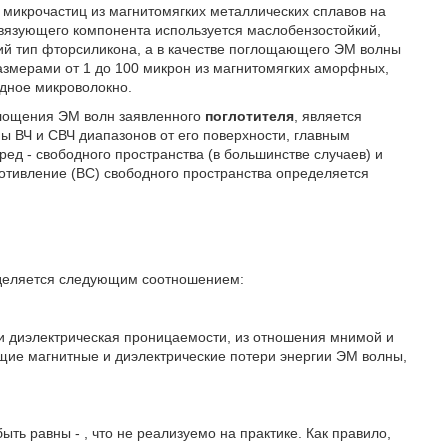
икрочастиц из магнитомягких металлических сплавов на
 связующего компонента используется маслобензостойкий,
ий тип фторсиликона, а в качестве поглощающего ЭМ волны
змерами от 1 до 100 микрон из магнитомягких аморфных,
одное микроволокно.
глощения ЭМ волн заявленного
поглотителя
, является
 ВЧ и СВЧ диапазонов от его поверхности, главным
д - свободного пространства (в большинстве случаев) и
отивление (ВС) свободного пространства определяется
еделяется следующим соотношением:
и диэлектрическая проницаемости, из отношения мнимой и
щие магнитные и диэлектрические потери энергии ЭМ волны,
быть равны -
, что не реализуемо на практике. Как правило,