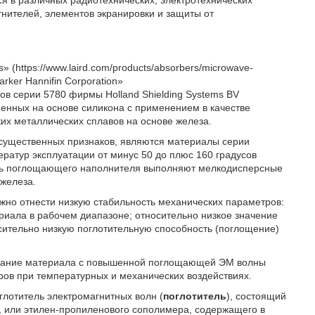
я в различных радиотехнических, электротехнических
тнителей, элементов экранировки и защиты от
https://www.laird.com/products/absorbers/microwave-
ker Hannifin Corporation»
иалов серии 5780 фирмы Holland Shielding Systems BV
олненных на основе силикона с применением в качестве
х металлических сплавов на основе железа.
существенных признаков, являются материалы серии
атур эксплуатации от минус 50 до плюс 160 градусов
роль поглощающего наполнителя выполняют мелкодисперсные
 железа.
но отнести низкую стабильность механических параметров:
ериала в рабочем диапазоне; относительно низкое значение
сительно низкую поглотительную способность (поглощение)
оздание материала с повышенной поглощающей ЭМ волны
ов при температурных и механических воздействиях.
оглотитель электромагнитных волн (
поглотитель
), состоящий
, или этилен-пропиленового сополимера, содержащего в