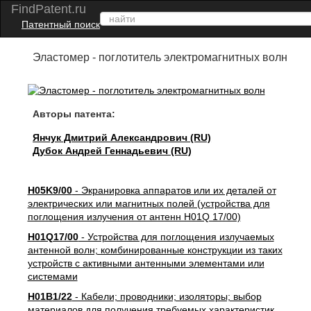
FindPatent.ru
Патентный поиск
Эластомер - поглотитель электромагнитных волн
Авторы патента:
Янчук Дмитрий Александрович (RU)
Дубок Андрей Геннадьевич (RU)
H05K9/00
- Экранировка аппаратов или их деталей от
электрических или магнитных полей (устройства для
поглощения излучения от антенн H01Q 17/00)
H01Q17/00
- Устройства для поглощения излучаемых
антенной волн; комбинированные конструкции из таких
устройств с активными антенными элементами или
системами
H01B1/22
- Кабели; проводники; изоляторы; выбор
материалов для получения требуемых характеристик