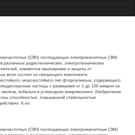
ысокочастотных (СВЧ) поглощающих электромагнитных (ЭМ)
в различных радиотехнических, электротехнических
тнителей, элементов экранировки и защиты от
ных волн состоит из связующего компонента
зостойкого, морозостойкого тип фторсиликона, содержащего
кодисперсные частицы с размерами от 1 до 100 микрон из
 железа, кобальта и углеродное микроволокно. Изобретение
олны способностью, повышенной стабильностью
ействиях. 6 ил.
ысокочастотных (СВЧ) поглощающих электромагнитные (ЭМ)