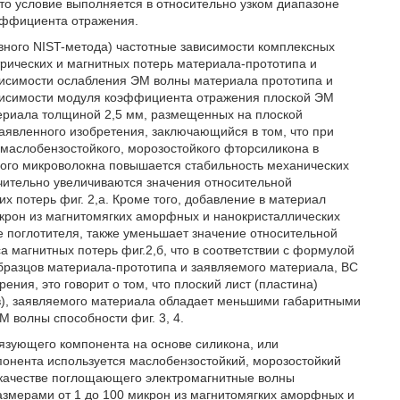
это условие выполняется в относительно узком диапазоне
оэффициента отражения.
вного NIST-метода) частотные зависимости комплексных
трических и магнитных потерь материала-прототипа и
висимости ослабления ЭМ волны материала прототипа и
ависимости модуля коэффициента отражения плоской ЭМ
ериала толщиной 2,5 мм, размещенных на плоской
аявленного изобретения, заключающийся в том, что при
 маслобензостойкого, морозостойкого фторсиликона в
дного микроволокна повышается стабильность механических
чительно увеличиваются значения относительной
их потерь фиг. 2,а. Кроме того, добавление в материал
икрон из магнитомягких аморфных и нанокристаллических
ве поглотителя, также уменьшает значение относительной
а магнитных потерь фиг.2,б, что в соответствии с формулой
 образцов материала-прототипа и заявляемого материала, ВС
ения, это говорит о том, что плоский лист (пластина)
в), заявляемого материала обладает меньшими габаритными
 волны способности фиг. 3, 4.
вязующего компонента на основе силикона, или
понента используется маслобензостойкий, морозостойкий
в качестве поглощающего электромагнитные волны
змерами от 1 до 100 микрон из магнитомягких аморфных и