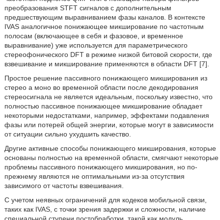
преобразования STFT сигналов с дополнительным
предшествующим выравниванием фазы каналов. В контексте
IVAS аналогичное понижающее микширование по частотным
полосам (включающее в себя и фазовое, и временное
выравнивание) уже используется для параметрического
стереофонического DFT в режиме низкой битовой скорости, где
взвешивание и микширование применяются в области DFT [7].
Простое решение пассивного понижающего микширования из
стерео а моно во временной области после декодирования
стереосигнала не является идеальным, поскольку известно, что
полностью пассивное понижающее микширование обладает
некоторыми недостатками, например, эффектами подавления
фазы или потерей общей энергии, которые могут в зависимости
от ситуации сильно ухудшить качество.
Другие активные способы понижающего микширования, которые
основаны полностью на временной области, смягчают некоторые
проблемы пассивного понижающего микширования, но по-
прежнему являются не оптимальными из-за отсутствия
зависимого от частоты взвешивания.
С учетом неявных ограничений для кодеков мобильной связи,
таких как IVAS, с точки зрения задержки и сложности, наличие
специальной ступени постобработки, такой как модуль