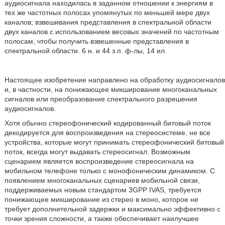
аудиосигнала находилась в заданном отношении к энергиям в
тех же частотных полосах упомянутых по меньшей мере двух
каналов; взвешивания представления в спектральной области
двух каналов с использованием весовых значений по частотным
полосам, чтобы получить взвешенные представления в
спектральной области. 6 н. и 44 з.п. ф-лы, 14 ил.
Настоящее изобретение направлено на обработку аудиосигналов
и, в частности, на понижающее микширование многоканальных
сигналов или преобразование спектрального разрешения
аудиосигналов.
Хотя обычно стереофонический кодированный битовый поток
декодируется для воспроизведения на стереосистеме, не все
устройства, которые могут принимать стереофонический битовый
поток, всегда могут выдавать стереосигнал. Возможным
сценарием является воспроизведение стереосигнала на
мобильном телефоне только с монофоническим динамиком. С
появлением многоканальных сценариев мобильной связи,
поддерживаемых новым стандартом 3GPP IVAS, требуется
понижающее микширование из стерео в моно, которое не
требует дополнительной задержки и максимально эффективно с
точки зрения сложности, а также обеспечивает наилучшее