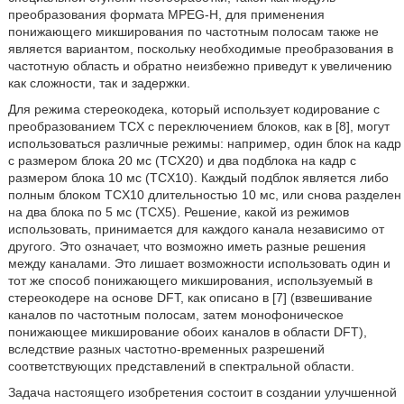
преобразования формата MPEG-H, для применения
понижающего микширования по частотным полосам также не
является вариантом, поскольку необходимые преобразования в
частотную область и обратно неизбежно приведут к увеличению
как сложности, так и задержки.
Для режима стереокодека, который использует кодирование с
преобразованием TCX с переключением блоков, как в [8], могут
использоваться различные режимы: например, один блок на кадр
с размером блока 20 мс (TCX20) и два подблока на кадр с
размером блока 10 мс (TCX10). Каждый подблок является либо
полным блоком TCX10 длительностью 10 мс, или снова разделен
на два блока по 5 мс (TCX5). Решение, какой из режимов
использовать, принимается для каждого канала независимо от
другого. Это означает, что возможно иметь разные решения
между каналами. Это лишает возможности использовать один и
тот же способ понижающего микширования, используемый в
стереокодере на основе DFT, как описано в [7] (взвешивание
каналов по частотным полосам, затем монофоническое
понижающее микширование обоих каналов в области DFT),
вследствие разных частотно-временных разрешений
соответствующих представлений в спектральной области.
Задача настоящего изобретения состоит в создании улучшенной