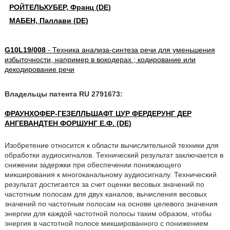
РОЙТЕЛЬХУБЕР, Франц (DE)
МАБЕН, Паллави (DE)
G10L19/008
- Техника анализа-синтеза речи для уменьшения
избыточности, например в вокодерах ; кодирование или
декодирование речи
Владельцы патента RU 2791673:
ФРАУНХОФЕР-ГЕЗЕЛЛЬШАФТ ЦУР ФЕРДЕРУНГ ДЕР
АНГЕВАНДТЕН ФОРШУНГ Е.Ф. (DE)
Изобретение относится к области вычислительной техники для
обработки аудиосигналов. Технический результат заключается в
снижении задержки при обеспечении понижающего
микширования к многоканальному аудиосигналу. Технический
результат достигается за счет оценки весовых значений по
частотным полосам для двух каналов, вычисления весовых
значений по частотным полосам на основе целевого значения
энергии для каждой частотной полосы таким образом, чтобы
энергия в частотной полосе микшированного с понижением