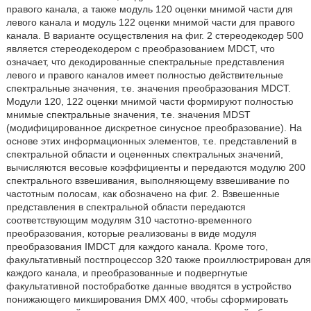
правого канала, а также модуль 120 оценки мнимой части для
левого канала и модуль 122 оценки мнимой части для правого
канала. В варианте осуществления на фиг. 2 стереодекодер 500
является стереодекодером с преобразованием MDCT, что
означает, что декодированные спектральные представления
левого и правого каналов имеет полностью действительные
спектральные значения, т.е. значения преобразования MDCT.
Модули 120, 122 оценки мнимой части формируют полностью
мнимые спектральные значения, т.е. значения MDST
(модифицированное дискретное синусное преобразование). На
основе этих информационных элементов, т.е. представлений в
спектральной области и оцененных спектральных значений,
вычисляются весовые коэффициенты и передаются модулю 200
спектрального взвешивания, выполняющему взвешивание по
частотным полосам, как обозначено на фиг. 2. Взвешенные
представления в спектральной области передаются
соответствующим модулям 310 частотно-временного
преобразования, которые реализованы в виде модуля
преобразования IMDCT для каждого канала. Кроме того,
факультативный постпроцессор 320 также проиллюстрирован для
каждого канала, и преобразованные и подвергнутые
факультативной постобработке данные вводятся в устройство
понижающего микширования DMX 400, чтобы сформировать