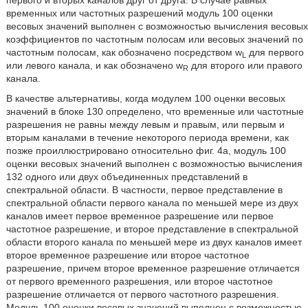
первого и вторых каналов друг от друга. В случае равных
временных или частотных разрешений модуль 100 оценки
весовых значений выполнен с возможностью вычисления весовых
коэффициентов по частотным полосам или весовых значений по
частотным полосам, как обозначено посредством w
для первого
L
или левого канала, и как обозначено w
для второго или правого
R
канала.
В качестве альтернативы, когда модулем 100 оценки весовых
значений в блоке 130 определено, что временные или частотные
разрешения не равны между левым и правым, или первым и
вторым каналами в течение некоторого периода времени, как
позже проиллюстрировано относительно фиг. 4a, модуль 100
оценки весовых значений выполнен с возможностью вычисления
132 одного или двух объединенных представлений в
спектральной области. В частности, первое представление в
спектральной области первого канала по меньшей мере из двух
каналов имеет первое временное разрешение или первое
частотное разрешение, и второе представление в спектральной
области второго канала по меньшей мере из двух каналов имеет
второе временное разрешение или второе частотное
разрешение, причем второе временное разрешение отличается
от первого временного разрешения, или второе частотное
разрешение отличается от первого частотного разрешения.
Модуль 100 оценки весовых значений выполнен с возможностью