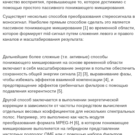
качество восприятия, превышающее то, которое достижимо с
помощью простого пассивного понижающего микширования.
Существует несколько способов преобразования стереосигнала в
моносигнал. Наиболее прямым способом сделать это является
пассивное понижающее микширование [1] во временной области,
которое формирует mid-сигнал путем сложения левого и правого
каналов и масштабирования результата:
Дальнейшие более сложные (т.е. активные) способы
понижающего микширования на основе временной области
включают в себя масштабирование энергии в попытке обеспечить
сохранность общей энергии сигнала [2] [3], выравнивание фазы,
чтобы избежать эффектов взаимной компенсации [4], и
предотвращение эффектов гребенчатых фильтров с помощью
подавления когерентности [5].
Другой способ заключается в выполнении энергетической
коррекции в зависимости от частоты посредством вычисления
отдельных весовых коэффициентов для нескольких спектральных
полос. Например, это выполнено как часть модуля
преобразования формата MPEG-H [6], в котором понижающее
микширование выполняется на гибридном представлении
частотных подполос QMF или с помощью набора фильтров