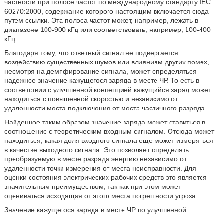
частности при полосе частот по международному стандарту IEC
60270:2000, содержание которого настоящим включается сюда
путем ссылки. Эта полоса частот может, например, лежать в
диапазоне 100-900 кГц или соответствовать, например, 100-400
кГц.
Благодаря тому, что ответный сигнал не подвергается
воздействию существенных шумов или влияниям других помех,
несмотря на демпфирование сигнала, может определяться
надежное значение кажущегося заряда в месте ЧР. То есть в
соответствии с улучшенной концепцией кажущийся заряд может
находиться с повышенной скоростью и независимо от
удаленности места подключения от места частичного разряда.
Найденное таким образом значение заряда может ставиться в
соотношение с теоретическим входным сигналом. Отсюда может
находиться, какая доля входного сигнала еще может измеряться
в качестве выходного сигнала. Это позволяет определять
преобразуемую в месте разряда энергию независимо от
удаленности точки измерения от места неисправности. Для
оценки состояния электрических рабочих средств это является
значительным преимуществом, так как при этом может
оцениваться исходящая от этого места погрешности угроза.
Значение кажущегося заряда в месте ЧР по улучшенной