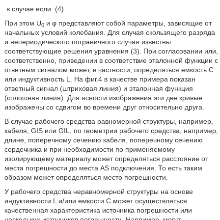
в случае если
(4)
При этом U
и φ представляют собой параметры, зависящие от
0
начальных условий колебания. Для случая скользящего разряда
и непериодического пограничного случая известны
соответствующие решения уравнения (3). При согласовании или,
соответственно, приведении в соответствие эталонной функции с
ответным сигналом может, в частности, определяться емкость C
или индуктивность L. На фиг.4 в качестве примера показан
ответный сигнал (штриховая линия) и эталонная функция
(сплошная линия). Для ясности изображения эти две кривые
изображены со сдвигом во времени друг относительно друга.
В случае рабочего средства равномерной структуры, например,
кабеля, GIS или GIL, по геометрии рабочего средства, например,
длине, поперечному сечению кабеля, поперечному сечению
сердечника и при необходимости по применяемому
изолирующему материалу может определяться расстояние от
места погрешности до места AS подключения. То есть таким
образом может определяться место погрешности.
У рабочего средства неравномерной структуры на основе
индуктивности L и/или емкости C может осуществляться
качественная характеристика источника погрешности или
нескольких источников погрешности. Например, могут