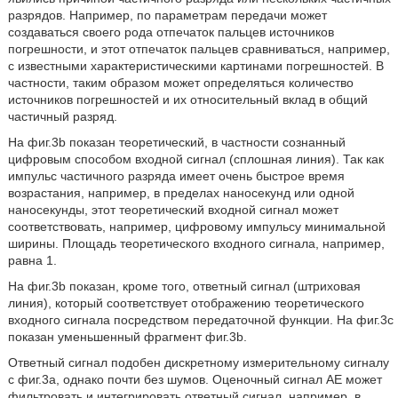
разрядов. Например, по параметрам передачи может
создаваться своего рода отпечаток пальцев источников
погрешности, и этот отпечаток пальцев сравниваться, например,
с известными характеристическими картинами погрешностей. В
частности, таким образом может определяться количество
источников погрешностей и их относительный вклад в общий
частичный разряд.
На фиг.3b показан теоретический, в частности сознанный
цифровым способом входной сигнал (сплошная линия). Так как
импульс частичного разряда имеет очень быстрое время
возрастания, например, в пределах наносекунд или одной
наносекунды, этот теоретический входной сигнал может
соответствовать, например, цифровому импульсу минимальной
ширины. Площадь теоретического входного сигнала, например,
равна 1.
На фиг.3b показан, кроме того, ответный сигнал (штриховая
линия), который соответствует отображению теоретического
входного сигнала посредством передаточной функции. На фиг.3с
показан уменьшенный фрагмент фиг.3b.
Ответный сигнал подобен дискретному измерительному сигналу
с фиг.3a, однако почти без шумов. Оценочный сигнал AE может
фильтровать и интегрировать ответный сигнал, например, в