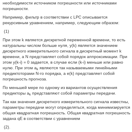
необходимости источником погрешности или источниками
погрешности.
Например, фильтр в соответствии с LPC описывается
рекурсивным уравнением, например, следующим образом:
(1)
При этом k является дискретной переменной времени, то есть
натуральны числом больше нуля, y(k) является значением
дискретного измерительного сигнала в дискретный момент k
времени, а N представляет собой порядок аппроксимации. При
этом y(k-i) = 0 задается, в случае если (k-i) меньше или равно
нулю. При этом a
являются так называемыми линейными
k
предиктоторами N-го порядка, а e(k) представляет собой
погрешность прогноза.
По меньшей мере по одному из вариантов осуществления
предикторы a
представляют собой параметры передачи.
k
Так как значения дискретного измерительного сигнала известны,
параметры передачи могут определяться, когда минимизируется
общая квадратная погрешность. Общая квадратная погрешность
задана qE в соответствии с уравнением
(2).