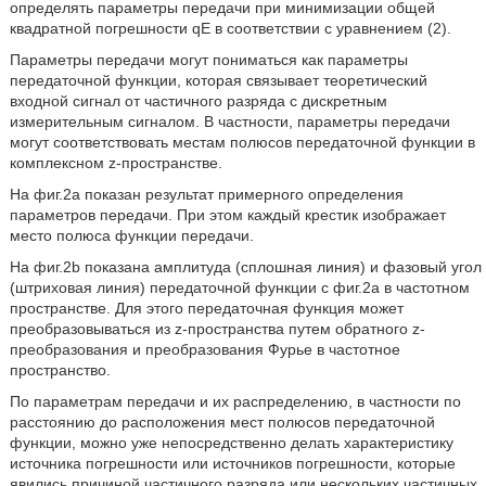
определять параметры передачи при минимизации общей
квадратной погрешности qE в соответствии с уравнением (2).
Параметры передачи могут пониматься как параметры
передаточной функции, которая связывает теоретический
входной сигнал от частичного разряда с дискретным
измерительным сигналом. В частности, параметры передачи
могут соответствовать местам полюсов передаточной функции в
комплексном z-пространстве.
На фиг.2a показан результат примерного определения
параметров передачи. При этом каждый крестик изображает
место полюса функции передачи.
На фиг.2b показана амплитуда (сплошная линия) и фазовый угол
(штриховая линия) передаточной функции с фиг.2a в частотном
пространстве. Для этого передаточная функция может
преобразовываться из z-пространства путем обратного z-
преобразования и преобразования Фурье в частотное
пространство.
По параметрам передачи и их распределению, в частности по
расстоянию до расположения мест полюсов передаточной
функции, можно уже непосредственно делать характеристику
источника погрешности или источников погрешности, которые
явились причиной частичного разряда или нескольких частичных