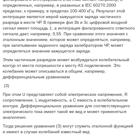
определенных, например, в указанных в IEC 60270:2000
пределах, к примеру, в пределах 100-400 кГц. Результат этой
интеграции является мерой кажущегося заряда частичного
разряда в месте ЧР. В примере фиг.3b и 3c цифровой входной
сигнал имеет площадь 1, а интеграция фильтрованного ответного
сигнала дает, например, 0,55. При сравнении этого значения с
эталонным значением, которое может определяться, например,
при запитывании заданного заряда калибратором ЧР, может
определяться значение кажущегося заряда.
Этим частичным разрядом может возбуждаться колебательный
контур от места погрешности к месту AS подключения. Это
колебание может описываться в общем, например,
дифференциальным уравнением
(3)
При этом U представляет собой электрическое напряжение, R
сопротивление, L индуктивность, а C емкость в колебательном
контуре. Дифференциальное уравнение для соответствующего
электрического тока имеет такой же вид и может применяться
аналогично.
Тогда решения уравнения (3) могут служить эталонной функцией
и имеют в случае колебаний известный вид