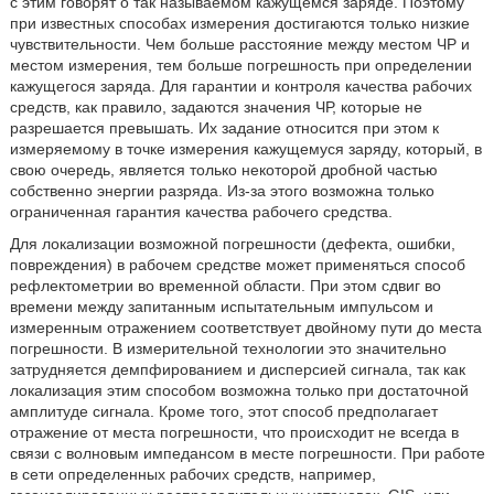
с этим говорят о так называемом кажущемся заряде. Поэтому
при известных способах измерения достигаются только низкие
чувствительности. Чем больше расстояние между местом ЧР и
местом измерения, тем больше погрешность при определении
кажущегося заряда. Для гарантии и контроля качества рабочих
средств, как правило, задаются значения ЧР, которые не
разрешается превышать. Их задание относится при этом к
измеряемому в точке измерения кажущемуся заряду, который, в
свою очередь, является только некоторой дробной частью
собственно энергии разряда. Из-за этого возможна только
ограниченная гарантия качества рабочего средства.
Для локализации возможной погрешности (дефекта, ошибки,
повреждения) в рабочем средстве может применяться способ
рефлектометрии во временной области. При этом сдвиг во
времени между запитанным испытательным импульсом и
измеренным отражением соответствует двойному пути до места
погрешности. В измерительной технологии это значительно
затрудняется демпфированием и дисперсией сигнала, так как
локализация этим способом возможна только при достаточной
амплитуде сигнала. Кроме того, этот способ предполагает
отражение от места погрешности, что происходит не всегда в
связи с волновым импедансом в месте погрешности. При работе
в сети определенных рабочих средств, например,