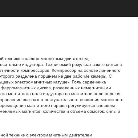
ой технике с электромагнитным двигателем,
ительно индуктора. Технический результат заключается в
тичности компрессоров. Компрессор на основе линейного
которого разделена поршнем на две рабочие камеры. С
ьцевых электромагнитных катушек. Роль сердечника
з ферромагнитных дисков, разделенных немагнитными
ого магнитного поля индуктора на магнитное поле поршня.
правление возвратно-поступательного движения магнитного
 перемещения магнитного поршня регулируется внешним
меняемых магнитов, количества и объема обмоток, силы и
ной технике с электромагнитным двигателем,