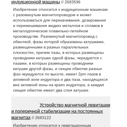
индукционной машины
// 2683596
Изобретение относится к индукционным машинам
с разомкнутым магнитопроводом и может
использоваться для перекачивания, дозирования
и перемешивания жидких металлов и сплавов в
металлургическом плавильно-литейном
производстве. Разомкнутый магнитопровод с
обмоткой, фазы которой образованы катушками,
размещенными в разных параллельных
плоскостях, причем пазы, в которых размещены
проводники катушки одной фазы, чередуются с
пазами, в которых размещены проводники
катушки другой фазы, и секции обмотки разных
фаз чередуются по высоте, имеет 2pm пазов в
активной зоне индуктора и два паза, находящихся
вне активной зоны на краях индуктора, а каждая
секция обмотки имеет два слоя катушек.
Устройство магнитной левитации
и поперечной стабилизации на постоянных
магнитах
// 2683122
Изобретение относится к левитационным