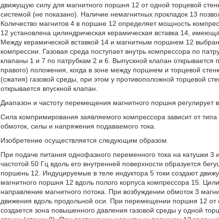
движущую силу для магнитного поршня 12 от одной торцевой стен
системой (не показано). Наличие немагнитных прокладок 13 позв
Количество магнитов 4 в поршне 12 определяет мощность компре
12 установлена цилиндрическая керамическая вставка 14, имеющ
Между керамической вставкой 14 и магнитным поршнем 12 выбра
компрессии. Газовая среда поступает внутрь компрессора по патру
клапаны 1 и 7 по патрубкам 2 и 6. Выпускной клапан открывается
правого) положения, когда в зоне между поршнем и торцевой сте
(сжатия) газовой среды, при этом у противоположной торцевой сте
открывается впускной клапан.
Диапазон и частоту перемещения магнитного поршня регулирует в
Сила компримирования заявляемого компрессора зависит от типа 
обмоток, силы и напряжения подаваемого тока.
Изобретение осуществляется следующим образом.
При подаче питания однофазного переменного тока на катушки 3 и
частотой 50 Гц вдоль его внутренней поверхности образуется бег
поршень 12. Индуцируемые в теле индуктора 5 токи создают движ
магнитного поршня 12 вдоль полого корпуса компрессора 15. Ци
направление магнитного потока. При возбуждении обмоток 3 магн
движения вдоль продольной оси. При перемещении поршня 12 от о
создается зона повышенного давления газовой среды у одной торце