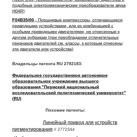
подобные электромеханические преобразователи звука
H04R)
F04B35/00
- Поршневые компрессоры, отличающиеся
приводными устройствами, или их комбинацией с
особыми приводными двигателями, не отнесенные к
другим рубрикам (при преобладании отличительных
признаков двигателей см. классы, к которым отнесены
эти двигатели или устройства)
Владельцы патента RU 2792183:
Федеральное государственное автономное
образовательное учреждение высшего
образования "Пермский национальный
исследовательский политехнический университет"
(RU)
Похожие патенты:
Линейный привод для устройств
пигментирования
// 2772344