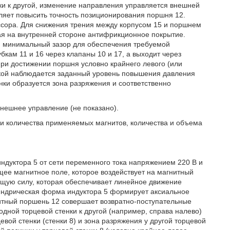
ки к другой, изменение направления управляется внешней
оляет повысить точность позиционирования поршня 12.
ссора. Для снижения трения между корпусом 15 и поршнем
ая на внутренней стороне антифрикционное покрытие.
н минимальный зазор для обеспечения требуемой
бкам 11 и 16 через клапаны 10 и 17, а выходит через
 при достижении поршня условно крайнего левого (или
нкой наблюдается заданный уровень повышения давления
нки образуется зона разряжения и соответственно
нешнее управление (не показано).
и количества применяемых магнитов, количества и объема
ндуктора 5 от сети переменного тока напряжением 220 В и
ущее магнитное поле, которое воздействует на магнитный
ущую силу, которая обеспечивает линейное движение
линдрическая форма индуктора 5 формирует аксиальное
итный поршень 12 совершает возвратно-поступательные
дной торцевой стенки к другой (например, справа налево)
вой стенки (стенки 8) и зона разряжения у другой торцевой