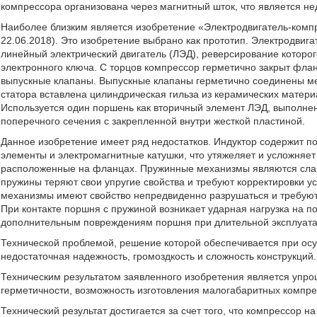
компрессора организована через магнитный шток, что является не
Наиболее близким является изобретение «Электродвигатель-комп
22.06.2018). Это изобретение выбрано как прототип. Электродви
линейный электрический двигатель (ЛЭД), реверсирование котор
электронного ключа. С торцов компрессор герметично закрыт фла
выпускные клапаны. Выпускные клапаны герметично соединены меж
статора вставлена цилиндрическая гильза из керамических матер
Используется один поршень как вторичный элемент ЛЭД, выполне
поперечного сечения с закрепленной внутри жесткой пластиной.
Данное изобретение имеет ряд недостатков. Индуктор содержит 
элементы и электромагнитные катушки, что утяжеляет и усложняе
расположенные на фланцах. Пружинные механизмы являются слабы
пружины теряют свои упругие свойства и требуют корректировки у
механизмы имеют свойство непредвиденно разрушаться и требуют
При контакте поршня с пружиной возникает ударная нагрузка на по
дополнительным повреждениям поршня при длительной эксплуата
Технической проблемой, решение которой обеспечивается при ос
недостаточная надежность, громоздкость и сложность конструкций.
Техническим результатом заявленного изобретения является упр
герметичности, возможность изготовления малогабаритных компре
Технический результат достигается за счет того, что компрессор 