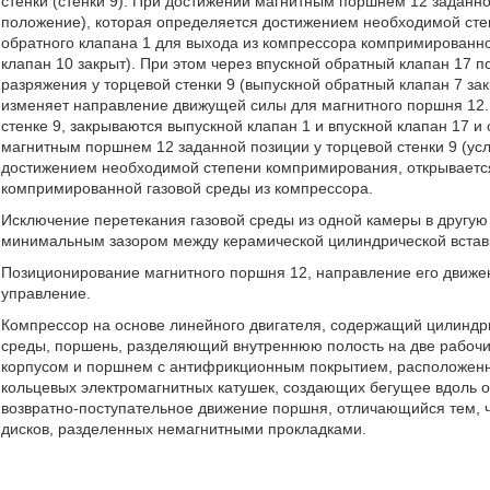
стенки (стенки 9). При достижении магнитным поршнем 12 заданно
положение), которая определяется достижением необходимой сте
обратного клапана 1 для выхода из компрессора компримированной
клапан 10 закрыт). При этом через впускной обратный клапан 17 п
разряжения у торцевой стенки 9 (выпускной обратный клапан 7 зак
изменяет направление движущей силы для магнитного поршня 12. 
стенке 9, закрываются выпускной клапан 1 и впускной клапан 17 и
магнитным поршнем 12 заданной позиции у торцевой стенки 9 (ус
достижением необходимой степени компримирования, открывается
компримированной газовой среды из компрессора.
Исключение перетекания газовой среды из одной камеры в другую
минимальным зазором между керамической цилиндрической встав
Позиционирование магнитного поршня 12, направление его движе
управление.
Компрессор на основе линейного двигателя, содержащий цилиндри
среды, поршень, разделяющий внутреннюю полость на две рабочи
корпусом и поршнем с антифрикционным покрытием, расположенны
кольцевых электромагнитных катушек, создающих бегущее вдоль 
возвратно-поступательное движение поршня, отличающийся тем, 
дисков, разделенных немагнитными прокладками.