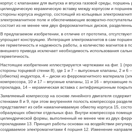
корпус с клапанами для выпуска и впуска газовой среды, поршен
цилиндрическую керамическую вставку между корпусом и поршне
стороны корпуса индуктор, состоящий из кольцевых электромагни
электромагнитное поле и обеспечивающие возвратно-поступатель
состоит из не менее чем двух ферромагнитных дисков, разделенн
В предлагаемом изобретении, в отличие от прототипа, отсутству
упрощает конструкцию. Интеграция электромагнитов в сам поршень
ее герметичность и надежность работы, а количество магнитов в 
внешнего привода исключает необходимость использования сальни
герметичность.
Настоящее изобретение иллюстрируется чертежами на фиг. 1 (прод
стороны торцевой стенки 8), где 1 и 7 – выпускные клапаны, 2 и 6
(обмотка) индуктора, 4 – диски из ферромагнитного материала (эле
компрессора, 10 и 17 – впускные клапаны, 11 и 16 – впускающие п
прокладка, 14 – керамическая вставка с антифрикционным покрыти
Заявляемый компрессор на основе линейного двигателя содержит
стенками 8 и 9, при этом внутренняя полость компрессора разде
представляет из себя намагничиваемую обмотку корпуса 15, состо
образующих обмотки отдельных фаз. Внутри компрессора помеще
цилиндрической формы, выполненный не менее чем из двух ферр
прокладками 13. Принцип работы основан на воздействии регулир
создаваемое электромагнитами 4 поршня 12. Изменение направле