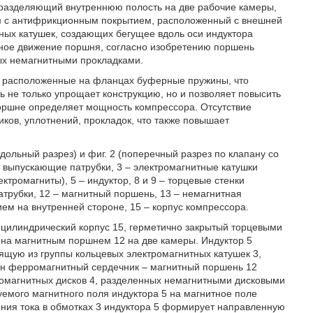
ь разделяющий внутреннюю полость на две рабочие камеры,
м с антифрикционным покрытием, расположенный с внешней
тных катушек, создающих бегущее вдоль оси индуктора
ное движение поршня, согласно изобретению поршень
ых немагнитными прокладками.
ют расположенные на фланцах буферные пружины, что
 не только упрощает конструкцию, но и позволяет повысить
поршне определяет мощность компрессора. Отсутствие
ков, уплотнений, прокладок, что также повышает
ольный разрез) и фиг. 2 (поперечный разрез по клапану со
 – выпускающие патрубки, 3 – электромагнитные катушки
ктромагниты), 5 – индуктор, 8 и 9 – торцевые стенки
атрубки, 12 – магнитный поршень, 13 – немагнитная
ем на внутренней стороне, 15 – корпус компрессора.
 цилиндрический корпус 15, герметично закрытый торцевыми
лена магнитным поршнем 12 на две камеры. Индуктор 5
ящую из группы кольцевых электромагнитных катушек 3,
н ферромагнитный сердечник – магнитный поршень 12
омагнитных дисков 4, разделенных немагнитными дисковыми
уемого магнитного поля индуктора 5 на магнитное поле
ния тока в обмотках 3 индуктора 5 формирует направленную