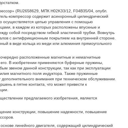
достатком.
рессор» (RU2658629, МПК H02K33/12, F04B35/04, опубл.
гатель-компрессор содержит асинхронный цилиндрический
ого осуществляется цепью управления с помощью
нцами, в каждом из которых расположены впускные и
ду собой посредством гибкой эластичной трубки. Вовнутрь
иалов с антифрикционным покрытием на внутренней стороне.
нный в виде кольца из меди или алюминия прямоугольного
поочередно расположенные магнитные и немагнитные
т его. В изобретении применяются буферные пружины,
м звеном данной конструкции, так как при эксплуатации
силия магнитного поля индуктора. Также пружинные
 дополнительного внимания при техническом обслуживании.
ршень в пятне контакта, что может привести к
ции.
уществлении предлагаемого изобретения, является
ощение конструкции, повышение надежности, повышение
ссоров.
на основе линейного двигателя, содержащий цилиндрический