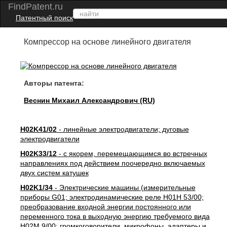
FindPatent.ru
Патентный поиск
Компрессор на основе линейного двигателя
Авторы патента:
Веснин Михаил Александрович (RU)
H02K41/02
- линейные электродвигатели; дуговые
электродвигатели
H02K33/12
- с якорем, перемещающимся во встречных
направлениях под действием поочередно включаемых
двух систем катушек
H02K1/34
- Электрические машины (измерительные
приборы G01; электродинамические реле H01H 53/00;
преобразование входной энергии постоянного или
переменного тока в выходную энергию требуемого вида
H02M 9/00; громкоговорители, микрофоны, адаптеры и