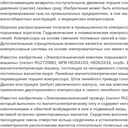
обеспечивающим возвратно-поступательное движение поршня отн
давления (сжатия) газовых сред. Изобретение может быть использ
компримировании газа на промышленных предприятиях, в том числ
малогабаритных конструкций, н медицинских компрессоров.
Широкое распространение получили в промышленности компрессор
поршневых агрегатов. Гидравлические и пневматические компрес
линий. Компрессоры на основе сжигания топливных смесей в газо
Дополнительным отрицательным моментом является экологическая
компрессорные системы на основе электромагнитных сил имеют 
Известно изобретение «Электротехнический комплекс поршневого
машины» (патент RU2720882, МПК Н02К41/03, Н02K33/16, опубл. 1
магнитоэлектрическую машину, состоящую из неподвижного статор
постоянных магнитов якоря. Линейная магнитоэлектрическая маш
перемещение поршня компрессора. Шток линейного привода сочл
Данная конструкция требует увеличенного корпуса, так как компле
применении двухпоршневого компрессора и самого линейного при
Известно изобретение «Электромеханический провод» (патент RU2
который выполнен по магнитоэлектрическому типу и содержит неп
наконечниками и обмоткой возбуждения в нем и подвижный якорь
вставкой встречно ориентированных магнитов. Сердечник выполнен
проходящем сквозь отверстие кольца сердечника и установленном
симметричном расположении магнитов относительно полюсных на