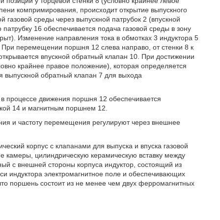
й позиции у торцевой стенки 8 (условно крайнее левое
пени компримирования, происходит открытие выпускного
 газовой среды через выпускной патрубок 2 (впускной
о патрубку 16 обеспечивается подача газовой среды в зону
рыт). Изменение направления тока в обмотках 3 индуктора 5
При перемещении поршня 12 слева направо, от стенки 8 к
 открывается впускной обратный клапан 10. При достижении
ловно крайнее правое положение), которая определяется
 выпускной обратный клапан 7 для выхода
 в процессе движения поршня 12 обеспечивается
кой 14 и магнитным поршнем 12.
ния и частоту перемещения регулируют через внешнее
ческий корпус с клапанами для выпуска и впуска газовой
е камеры, цилиндрическую керамическую вставку между
й с внешней стороны корпуса индуктор, состоящий из
оси индуктора электромагнитное поле и обеспечивающих
что поршень состоит из не менее чем двух ферромагнитных