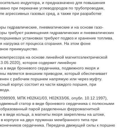
осительно индуктора, и предназначено для повышения
овано при перекачке углеводородов по трубопроводам,
е агрессивных газовых сред, а также при разработке
ы гидравлические, пневматические и на основе газо-
соры требуют размещения гидравлических и пневматических
-поршневых установках требуют подвоз и хранение топлива.
 нагрузка от процесса сгорания. На этом фоне
явное преимущество.
 компрессора на основе линейной магнитоэлектрической
3.05.2020), которое содержит линейную
а в виде броневого сердечника, подвижного якоря и
ины является внешним приводом, который обеспечивает
енен с рабочим поршнем напрямую или через муфту.
ксный корпус состоит из части каждого поршня, при
вода.
098909, МПК Н02К41/03, Н02К33/06, опубл. 10.12.1997),
одвижный статор в виде броневого сердечника с полюсными
, образованный парой разделенных ферромагнитной
 в виде кольца, а магниты якоря закреплены на штоке,
 в корпусе на двух пружинах мембранного типа при
конечников сердечника. Передача движущей силы к поршню