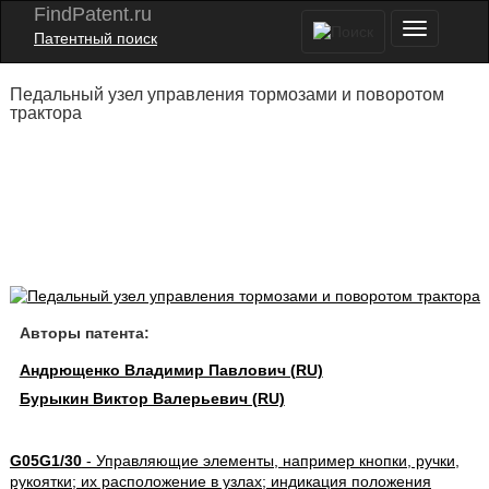
FindPatent.ru
Патентный поиск
Педальный узел управления тормозами и поворотом
трактора
Авторы патента:
Андрющенко Владимир Павлович (RU)
Бурыкин Виктор Валерьевич (RU)
G05G1/30
- Управляющие элементы, например кнопки, ручки,
рукоятки; их расположение в узлах; индикация положения