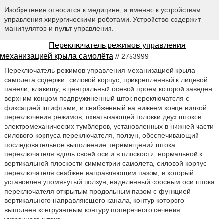
Изобретение относится к медицине, а именно к устройствам
управления хирургическими роботами. Устройство содержит
манипулятор и пульт управления.
Переключатель режимов управления
механизацией крыла самолёта
// 2753999
Переключатель режимов управления механизацией крыла
самолета содержит силовой корпус, прикрепленный к лицевой
панели, клавишу, в центральный осевой проем которой заведен
верхним концом подпружиненный шток переключателя с
фиксацией штифтами, и снабженный на нижнем конце вилкой
переключения режимов, охватывающей головки двух штоков
электромеханических тумблеров, установленных в нижней части
силового корпуса переключателя, ползун, обеспечивающий
последовательное выполнение перемещений штока
переключателя вдоль своей оси и в плоскости, нормальной к
вертикальной плоскости симметрии самолета, силовой корпус
переключателя снабжен направляющим пазом, в который
установлен упомянутый ползун, наделенный соосным оси штока
переключателя открытым продольным пазом с функцией
вертикального направляющего канала, контур которого
выполнен конгруэнтным контуру поперечного сечения
указанного штока.