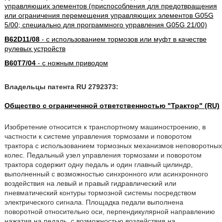
управляющих элементов (приспособления для предотвращения
или ограничения перемещения управляющих элементов G05G
5/00; специально для программного управления G05G 21/00)
B62D11/08
- с использованием тормозов или муфт в качестве
рулевых устройств
B60T7/04
- с ножным приводом
Владельцы патента RU 2792373:
Общество с ограниченной ответственностью "Трактор" (RU)
Изобретение относится к транспортному машиностроению, в
частности к системе управления тормозами и поворотом
трактора с использованием тормозных механизмов неповоротных
колес. Педальный узел управления тормозами и поворотом
трактора содержит одну педаль и один главный цилиндр,
выполненный с возможностью синхронного или асинхронного
воздействия на левый и правый гидравлический или
пневматический контуры тормозной системы посредством
электрического сигнала. Площадка педали выполнена
поворотной относительно оси, перпендикулярной направлению
нажатия на педаль, с возможностью воздействия на