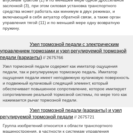
впускным трактом (2) и по меньшей мере одной дроссельной
заслонкой (3), при этом силовая установка транспортного
средства может работать как минимум в двух режимах, и
включающий в себя актуатор обратной связи, а также орган
управления тягой (11) и по меньшей мере одну возвратную
пружину.
Узел тормозной педали с электрическим
управлением тормозами и узел регулируемой тормозной
педали (варианты)
// 2675766
Узел тормозной педали содержит как имитатор ощущения
педали, так и регулируемую тормозную педаль. Имитатор
ощущения педали имеет неподвижную кулачковую поверхность
и подвижный кулачковый следящий элемент, который
обеспечивает повышенное сопротивление, которое имитирует
сопротивление реальной тормозной системы, по мере того как
нажимается рычаг тормозной педали.
Узел тормозной педали (варианты) и узел
регулируемой тормозной педали
// 2675721
Группа изобретений относится к области транспортного
машиностроения, в частности к системам управления