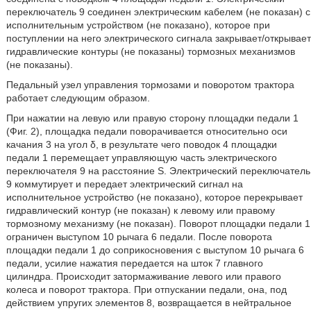
переключатель 9 соединен электрическим кабелем (не показан) с
исполнительным устройством (не показано), которое при
поступлении на него электрического сигнала закрывает/открывает
гидравлические контуры (не показаны) тормозных механизмов
(не показаны).
Педальный узел управления тормозами и поворотом трактора
работает следующим образом.
При нажатии на левую или правую сторону площадки педали 1
(Фиг. 2), площадка педали поворачивается относительно оси
качания 3 на угол δ, в результате чего поводок 4 площадки
педали 1 перемещает управляющую часть электрического
переключателя 9 на расстояние S. Электрический переключатель
9 коммутирует и передает электрический сигнал на
исполнительное устройство (не показано), которое перекрывает
гидравлический контур (не показан) к левому или правому
тормозному механизму (не показан). Поворот площадки педали 1
ограничен выступом 10 рычага 6 педали. После поворота
площадки педали 1 до соприкосновения с выступом 10 рычага 6
педали, усилие нажатия передается на шток 7 главного
цилиндра. Происходит затормаживание левого или правого
колеса и поворот трактора. При отпускании педали, она, под
действием упругих элементов 8, возвращается в нейтральное