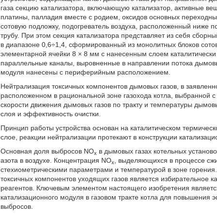
газа секцию катализатора, включающую катализатор, активные ве
платины, палладия вместе с родием, оксидов основных переходны
сотовую подложку, подогреватель воздуха, расположенный ниже по
трубу. При этом секция катализатора представляет из себя сборн
в диапазоне 0,6÷1,4, сформированный из монолитных блоков сото
элементарной ячейки 8 × 8 мм с нанесенным слоем каталитически
параллельные каналы, выровненные в направлении потока дымовых
модуля нанесены с периферийным расположением.
Нейтрализация токсичных компонентов дымовых газов, в заявленн
расположенном в рациональной зоне газохода котла, выбранной с
скорости движения дымовых газов по тракту и температуры дымов
слоя и эффективность очистки.
Принцип работы устройства основан на каталитическом термическ
слое, реакции нейтрализации протекают в конструкции катализаци
Основная доля выбросов NO
в дымовых газах котельных установо
х
азота в воздухе. Концентрация NO
, выделяющихся в процессе сж
х
стехиометрическими параметрами и температурой в зоне горения.
токсичных компонентов уходящих газов является избирательное к
реагентов. Ключевым элементом настоящего изобретения являетс
катализационного модуля в газовом тракте котла для повышения 
выбросов.