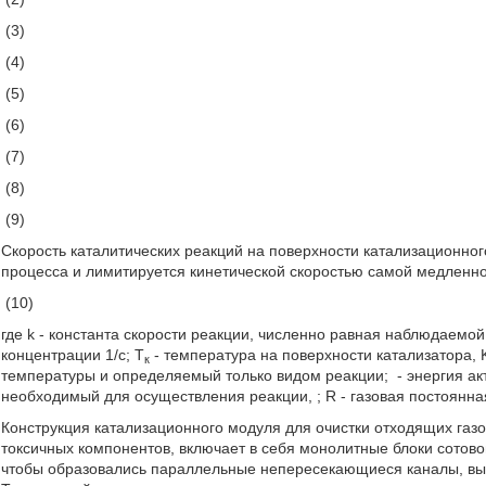
(3)
(4)
(5)
(6)
(7)
(8)
(9)
Скорость каталитических реакций на поверхности катализационно
процесса и лимитируется кинетической скоростью самой медленно
(10)
где k - константа скорости реакции, численно равная наблюдаемо
концентрации 1/c; T
- температура на поверхности катализатора, 
к
температуры и определяемый только видом реакции;
- энергия а
необходимый для осуществления реакции,
; R - газовая постоянна
Конструкция катализационного модуля для очистки отходящих газо
токсичных компонентов, включает в себя монолитные блоки сотовой
чтобы образовались параллельные непересекающиеся каналы, вы