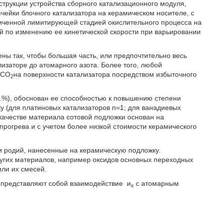
струкции устройства сборного катализационного модуля,
ейки блочного катализатора на керамическом носителе, с
иченной лимитирующей стадией окислительного процесса на
й по изменению ее кинетической скорости при варьировании
ны так, чтобы большая часть, или предпочтительно весь
лизаторе до атомарного азота. Более того, любой
 CO
на поверхности катализатора посредством избыточного
2
ас.%), обоснован ее способностью к повышению степени
ку (для платиновых катализаторов n=1; для ванадиевых
 качестве материала сотовой подложки основан на
прогрева и с учетом более низкой стоимости керамического
и родий, нанесенные на керамическую подложку.
ругих материалов, например оксидов основных переходных
или их смесей.
 представляют собой взаимодействие
и
с атомарным
х