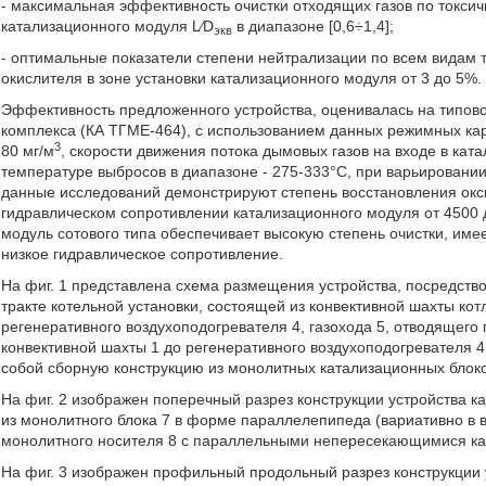
- максимальная эффективность очистки отходящих газов по токс
катализационного модуля L⁄D
в диапазоне [0,6÷1,4];
экв
- оптимальные показатели степени нейтрализации по всем видам
окислителя в зоне установки катализационного модуля от 3 до 5%.
Эффективность предложенного устройства, оценивалась на типов
комплекса (КА ТГМЕ-464), с использованием данных режимных ка
3
80 мг/м
, скорости движения потока дымовых газов на входе в кат
температуре выбросов в диапазоне - 275-333°C, при варьировании 
данные исследований демонстрируют степень восстановления окси
гидравлическом сопротивлении катализационного модуля от 4500
модуль сотового типа обеспечивает высокую степень очистки, име
низкое гидравлическое сопротивление.
На фиг. 1 представлена схема размещения устройства, посредство
тракте котельной установки, состоящей из конвективной шахты кот
регенеративного воздухоподогревателя 4, газохода 5, отводящего г
конвективной шахты 1 до регенеративного воздухоподогревателя 
собой сборную конструкцию из монолитных катализационных блоко
На фиг. 2 изображен поперечный разрез конструкции устройства к
из монолитного блока 7 в форме параллелепипеда (вариативно в в
монолитного носителя 8 с параллельными непересекающимися к
На фиг. 3 изображен профильный продольный разрез конструкции 