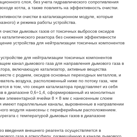
ционного слоя, без учета гидравлического сопротивления
зоходе котла, а также повлиять на эффективность очистки.
ективности очистки в катализационном модуле, которые
разного) и режима работы устройства.
 очистки дымовых газов от токсичных выбросов оксидов
я каталитического реактора без снижения эффективности
щение устройства для нейтрализации токсичных компонентов
м устройстве для нейтрализации токсичных компонентов
ащем канал дымового газа для направления дымового газа в
атора, включающую катализатор, активные вещества
месте с родием, оксидов основных переходных металлов, и
ватель воздуха, расположенный ниже по потоку газа, чем
ется в том, что секция катализатора представляет из себя
кв в диапазоне 0,6÷1,4, сформированный из монолитных
рами элементарной ячейки 8 × 8 мм с нанесенным слоем
уля имеют параллельные каналы, выровненные в направлении
онного модуля нанесены с периферийным расположением.
грегата с температурой дымовых газов в диапазоне
ез введения внешнего реагента осуществляется в
ымового газа в атмосферу, размещённую в канале дымового