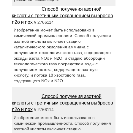
Способ получения азотной
кислоты с третичным сокращением выбросов
n2o и nox
// 2766114
Изобретение может быть использовано в
химической промышленности. Способ получения
азотной кислоты включает стадию
каталитического окисления аммиака с
получением технологического газа, содержащего
оксиды азота NOx и N2O, и стадию абсорбции
технологического газа посредством воды с
получением потока, содержащего азотную
кислоту, и потока 18 хвостового газа,
содержащего NOx и N2O.
Способ получения азотной
кислоты с третичным сокращением выбросов
n2o и nox
// 2766114
Изобретение может быть использовано в
химической промышленности. Способ получения
азотной кислоты включает стадию