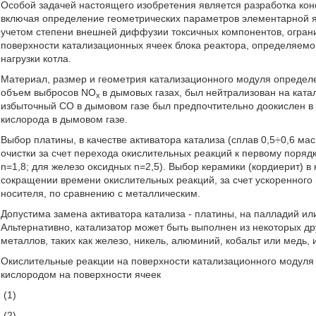
Особой задачей настоящего изобретения является разработка кон
включая определение геометрических параметров элементарной яч
учетом степени внешней диффузии токсичных компонентов, огран
поверхности катализационных ячеек блока реактора, определяемо
нагрузки котла.
Материал, размер и геометрия катализационного модуля определе
объем выбросов NO
в дымовых газах, был нейтрализован на ката
x
избыточный СО в дымовом газе был предпочтительно доокислен в
кислорода в дымовом газе.
Выбор платины, в качестве активатора катализа (сплав 0,5÷0,6 м
очистки за счет перехода окислительных реакций к первому поряд
n=1,8; для железо оксидных n=2,5). Выбор керамики (кордиерит) в
сокращении времени окислительных реакций, за счет ускоренного 
носителя, по сравнению с металлическим.
Допустима замена активатора катализа - платины, на палладий ил
Альтернативно, катализатор может быть выполнен из некоторых д
металлов, таких как железо, никель, алюминий, кобальт или медь, 
Окислительные реакции на поверхности катализационного модуля
кислородом на поверхности ячеек
(1)
(2)