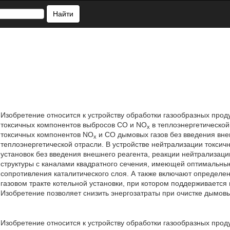
Найти
Изобретение относится к устройству обработки газообразных проду
токсичных компонентов выбросов CO и NO
в теплоэнергетической
x
токсичных компонентов NO
и СО дымовых газов без введения вне
x
теплоэнергетической отрасли. В устройстве нейтрализации токси
установок без введения внешнего реагента, реакции нейтрализаци
структуры с каналами квадратного сечения, имеющей оптимальны
сопротивления каталитического слоя. А также включают определе
газовом тракте котельной установки, при котором поддерживается
Изобретение позволяет снизить энергозатраты при очистке дымовых 
Изобретение относится к устройству обработки газообразных проду