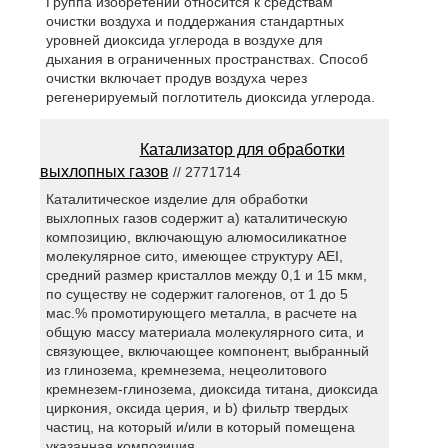
Группа изобретений относится к средствам
очистки воздуха и поддержания стандартных
уровней диоксида углерода в воздухе для
дыхания в ограниченных пространствах. Способ
очистки включает продув воздуха через
регенерируемый поглотитель диоксида углерода.
Катализатор для обработки
выхлопных газов
// 2771714
Каталитическое изделие для обработки
выхлопных газов содержит а) каталитическую
композицию, включающую алюмосиликатное
молекулярное сито, имеющее структуру AEI,
средний размер кристаллов между 0,1 и 15 мкм,
по существу не содержит галогенов, от 1 до 5
мас.% промотирующего металла, в расчете на
общую массу материала молекулярного сита, и
связующее, включающее компонент, выбранный
из глинозема, кремнезема, нецеолитового
кремнезем-глинозема, диоксида титана, диоксида
циркония, оксида церия, и b) фильтр твердых
частиц, на который и/или в который помещена
указанная композиция.