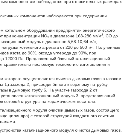
ичным компонентам наблюдается при относительных размерах
 токсичных компонентов наблюдаются при содержании
ом котельном оборудовании предприятий энергетического
3
рт при концентрации NO
в диапазоне 168-286 мг/м
, СО до
x
ализационный модуль в диапазоне 5,68-10,64 м/с,
нагрузки котельного агрегата от 220 до 500 т/ч. Полученные
дов азота до 96%, оксида углерода до 90%, при
 до 12000 Па. Предложенный блочный катализационный
ет сравнительно несложную технологию изготовления и
м которого осуществляется очистка дымовых газов в газовом
ла 1,газохода 2, присоединённого к верхнему патрубку
азы в дымовую трубу 6. На участке газохода 2 от
4 установлен катализационный модуль 3, представляющий
в сотовой структуры на керамическом носителе.
атализационного модуля очистки дымовых газов, состоящего
иде цилиндра) с сотовой структурой квадратного сечения
аналами.
устройства катализационного модуля очистки дымовых газов,