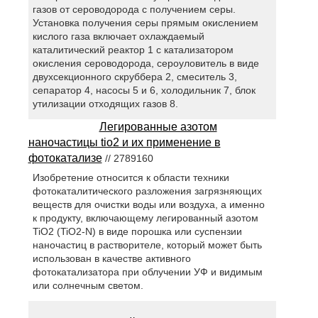
газов от сероводорода с получением серы.
Установка получения серы прямым окислением
кислого газа включает охлаждаемый
каталитический реактор 1 с катализатором
окисления сероводорода, сероуловитель в виде
двухсекционного скруббера 2, смеситель 3,
сепаратор 4, насосы 5 и 6, холодильник 7, блок
утилизации отходящих газов 8.
Легированные азотом
наночастицы tio2 и их применение в
фотокатализе
// 2789160
Изобретение относится к области техники
фотокаталитического разложения загрязняющих
веществ для очистки воды или воздуха, а именно
к продукту, включающему легированный азотом
TiO2 (TiO2-N) в виде порошка или суспензии
наночастиц в растворителе, который может быть
использован в качестве активного
фотокатализатора при облучении УФ и видимым
или солнечным светом.