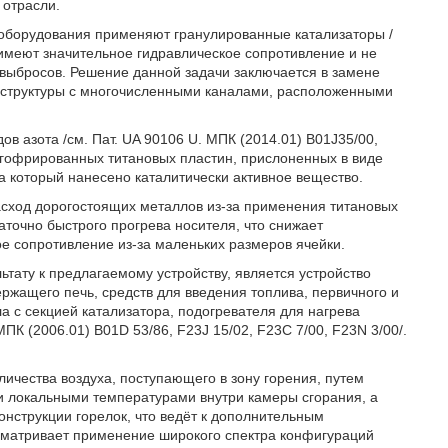
 отрасли.
 оборудования применяют гранулированные катализаторы /
е имеют значительное гидравлическое сопротивление и не
выбросов. Решение данной задачи заключается в замене
й структуры с многочисленными каналами, расположенными
ов азота /см. Пат. UA 90106 U. МПК (2014.01) B01J35/00,
гофрированных титановых пластин, прислоненных в виде
а который нанесено каталитически активное вещество.
асход дорогостоящих металлов из-за применения титановых
аточно быстрого прогрева носителя, что снижает
ое сопротивление из-за маленьких размеров ячейки.
ьтату к предлагаемому устройству, является устройство
ержащего печь, средств для введения топлива, первичного и
а с секцией катализатора, подогревателя для нагрева
ПК (2006.01) B01D 53/86, F23J 15/02, F23C 7/00, F23N 3/00/.
личества воздуха, поступающего в зону горения, путем
и локальными температурами внутри камеры сгорания, а
нструкции горелок, что ведёт к дополнительным
ссматривает применение широкого спектра конфигураций