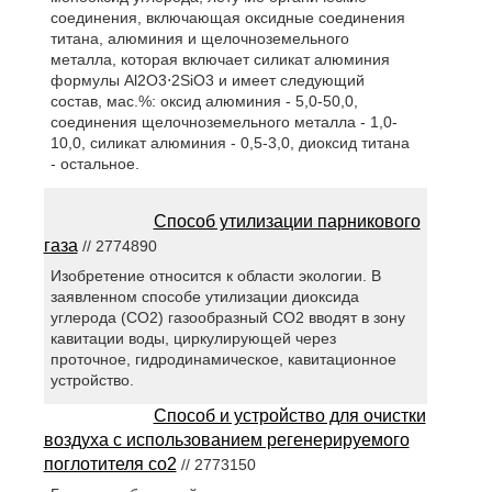
соединения, включающая оксидные соединения
титана, алюминия и щелочноземельного
металла, которая включает силикат алюминия
формулы Al2O3⋅2SiO3 и имеет следующий
состав, мас.%: оксид алюминия - 5,0-50,0,
соединения щелочноземельного металла - 1,0-
10,0, силикат алюминия - 0,5-3,0, диоксид титана
- остальное.
Способ утилизации парникового
газа
// 2774890
Изобретение относится к области экологии. В
заявленном способе утилизации диоксида
углерода (СO2) газообразный СO2 вводят в зону
кавитации воды, циркулирующей через
проточное, гидродинамическое, кавитационное
устройство.
Способ и устройство для очистки
воздуха с использованием регенерируемого
поглотителя co2
// 2773150