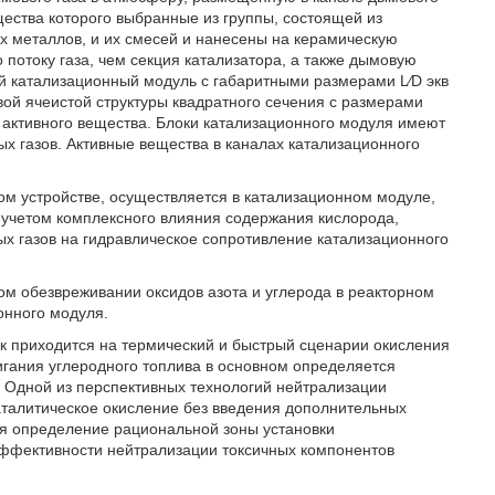
щества которого выбранные из группы, состоящей из
х металлов, и их смесей и нанесены на керамическую
 потоку газа, чем секция катализатора, а также дымовую
ый катализационный модуль с габаритными размерами L⁄D экв
вой ячеистой структуры квадратного сечения с размерами
 активного вещества. Блоки катализационного модуля имеют
 газов. Активные вещества в каналах катализационного
ом устройстве, осуществляется в катализационном модуле,
 учетом комплексного влияния содержания кислорода,
ых газов на гидравлическое сопротивление катализационного
ом обезвреживании оксидов азота и углерода в реакторном
онного модуля.
к приходится на термический и быстрый сценарии окисления
игания углеродного топлива в основном определяется
 Одной из перспективных технологий нейтрализации
аталитическое окисление без введения дополнительных
я определение рациональной зоны установки
эффективности нейтрализации токсичных компонентов