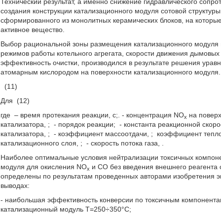
Технический результат, а именно снижение гидравлического сопро
создания конструкции катализационного модуля сотовой структуры
сформированного из монолитных керамических блоков, на которы
активное вещество.
Выбор рациональной зоны размещения катализационного модуля в
режимов работы котельного агрегата, скорости движения дымовых 
эффективность очистки, производился в результате решения ура
атомарным кислородом на поверхности катализационного модуля.
(11)
Для
(12)
где
– время протекания реакции, с;.
- концентрация NO
на поверх
x
катализатора,
;
- порядок реакции;
- константа реакционной скор
катализатора,
;
- коэффициент массоотдачи,
;
коэффициент тепл
катализационного слоя,
;
- скорость потока газа,
.
Наиболее оптимальные условия нейтрализации токсичных компоне
модуля для окисления NO
и СО без введения внешнего реагента с
x
определены по результатам проведенных авторами изобретения 
выводах:
- наибольшая эффективность конверсии по токсичным компонента
катализационный модуль T=250÷350°C;