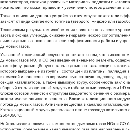
катализаторов, включая различные материалы подложки и катализа
носителей, что может привести к увеличению потерь давления в га
Также в описании данного устройства отсутствуют показатели эфф
зависят от вида сжигаемого топлива (твердого, жидкого или газооб
Техническим результатом изобретения является повышение уровня
азота и оксида углерода, снижение гидравлического сопротивлени
очистки дымовых газов, повышение эффективности работы и упро
дымовых газов.
Указанный технический результат достигается тем, что в известно
дымовых газов NO
и СО без введения внешнего реагента, содерж
x
атмосферу, размещённую в канале дымового газа секцию катализ
которого выбранные из группы, состоящей из платины, палладия в
их смесей и нанесены на керамическую сотовую подложку, подогре
секция катализатора, а также дымовую трубу, особенность заключа
сборный катализационный модуль с габаритными размерами L⁄D э
блоков сотовой ячеистой структуры квадратного сечения с разме
каталитически активного вещества. Блоки катализационного мод
потока дымовых газов. Активные вещества в каналах катализаци
Катализационный модуль расположен в зоне газохода котельного а
250÷350°C.
Нейтрализация токсичных компонентов дымовых газов NOx и СО б
устройстве, содержащем канал дымового газа для направления д