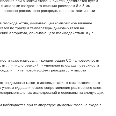
тивления при высокой степени очистки достигается путем
 с каналами квадратного сечения размером 8 × 8 мм,
е нанесено равномерно распределенное каталитически
 газоходе котла, учитывающей комплексное влияние
газов по тракту и температуры дымовых газов на
внений алгоритма, описывающего взаимодействия
и
с
х
ности катализатора,
,
- концентрация СО на поверхности
ости
,
;
- число реакций;
- удельная площадь поверхности
оотдачи,
;
- тепловой эффект реакции
,
;
– высота
нтов дымовых газов, с использованием катализационного
 учетом гидравлического сопротивления реакторного слоя,
экспериментальных исследований и основаны на следующих
м наблюдается при температуре дымовых газов на входе в