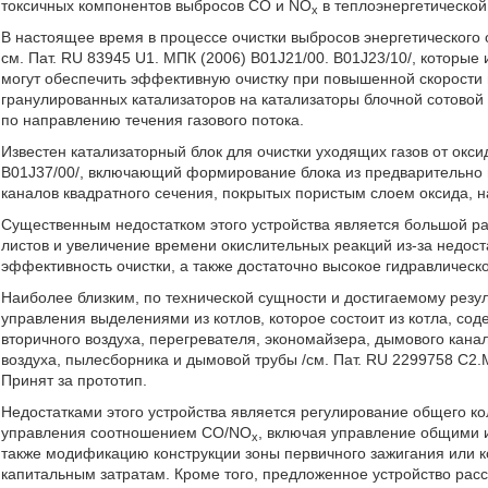
токсичных компонентов выбросов CO и NO
в теплоэнергетической
x
В настоящее время в процессе очистки выбросов энергетического
см. Пат. RU 83945 U1. МПК (2006) B01J21/00. B01J23/10/, которы
могут обеспечить эффективную очистку при повышенной скорости 
гранулированных катализаторов на катализаторы блочной сотово
по направлению течения газового потока.
Известен катализаторный блок для очистки уходящих газов от оксид
B01J37/00/, включающий формирование блока из предварительно 
каналов квадратного сечения, покрытых пористым слоем оксида, н
Существенным недостатком этого устройства является большой р
листов и увеличение времени окислительных реакций из-за недост
эффективность очистки, а также достаточно высокое гидравлическ
Наиболее близким, по технической сущности и достигаемому резул
управления выделениями из котлов, которое состоит из котла, сод
вторичного воздуха, перегревателя, экономайзера, дымового канал
воздуха, пылесборника и дымовой трубы /см. Пат. RU 2299758 С2.М
Принят за прототип.
Недостатками этого устройства является регулирование общего ко
управления соотношением СО/NO
, включая управление общими 
x
также модификацию конструкции зоны первичного зажигания или ко
капитальным затратам. Кроме того, предложенное устройство ра