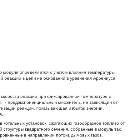
го модуля определяется с учетом влияния температуры
й реакции в цепи на основании в уравнения Аррениуса:
й скорости реакции при фиксированной температуре и
K;
- предэкспоненциальный множитель, не зависящий от
ктивации реакции, показывающая избыток энергии,
я.
в котельных установок, сжигающих газообразное топливо от
 структуры квадратного сечения, собранные в модуль так,
ровненные в направлении потока дымовых газов.