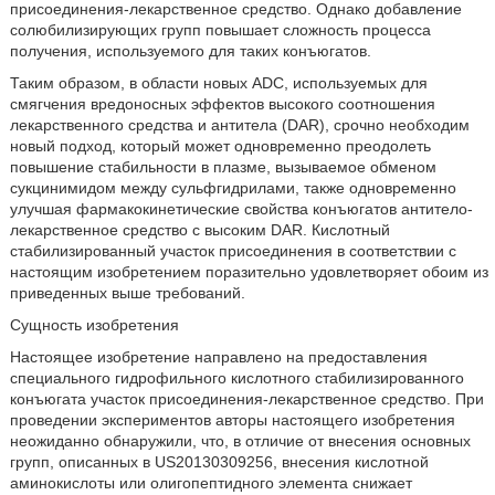
присоединения-лекарственное средство. Однако добавление
солюбилизирующих групп повышает сложность процесса
получения, используемого для таких конъюгатов.
Таким образом, в области новых ADC, используемых для
смягчения вредоносных эффектов высокого соотношения
лекарственного средства и антитела (DAR), срочно необходим
новый подход, который может одновременно преодолеть
повышение стабильности в плазме, вызываемое обменом
сукцинимидом между сульфгидрилами, также одновременно
улучшая фармакокинетические свойства конъюгатов антитело-
лекарственное средство с высоким DAR. Кислотный
стабилизированный участок присоединения в соответствии с
настоящим изобретением поразительно удовлетворяет обоим из
приведенных выше требований.
Сущность изобретения
Настоящее изобретение направлено на предоставления
специального гидрофильного кислотного стабилизированного
конъюгата участок присоединения-лекарственное средство. При
проведении экспериментов авторы настоящего изобретения
неожиданно обнаружили, что, в отличие от внесения основных
групп, описанных в US20130309256, внесения кислотной
аминокислоты или олигопептидного элемента снижает