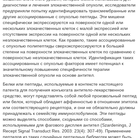
диагностики и лечения злокачественной опухоли, исследователи
предприняли попытку идентифицировать трансмембранные или
другие ассоциированные с опухолью пептиды. Эти мишени
специфически экспрессируются на поверхности одной или
нескольких злокачественных клеток с малой экспрессией или
отсутствием экспрессии на поверхности одной или нескольких
незлокачественных клеток. Как правило, такие ассоциированные
с опухолью полипептиды сверхэкспрессируются в большей
степени на поверхности злокачественных клеток по сравнению с
поверхностью незлокачественных клеток. Идентификация таких
ассоциированных с опухолью факторов имеет потенциал к
значительному повышению специфичности терапии
злокачественной опухоли на основе антител.
Белки или пептиды, используемые в контексте настоящего
патента для получения конъюгата антитело-лекарственное
средство, могут представлять собой любой произвольный пептид
или белок, который обладает аффинностью в отношении эпитопа
или соответствующего рецептора, и они не обязательно должны
принадлежать к семейству иммуноглобулинов. Эти пептиды
можно выделять способами, сходными со способами,
используемыми для фагового дисплея антител (Szardenings, J
Recept Signal Transduct Res. 2003: 23(4): 307-49). Применение
пептидов из таких случайных пептидных библиотек может быть