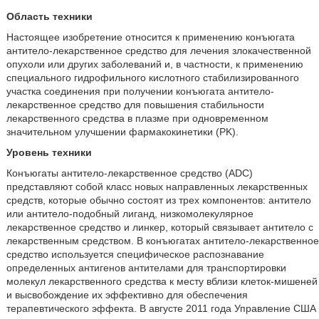
Область техники
Настоящее изобретение относится к применению конъюгата
антитело-лекарственное средство для лечения злокачественной
опухоли или других заболеваний и, в частности, к применению
специального гидрофильного кислотного стабилизированного
участка соединения при получении конъюгата антитело-
лекарственное средство для повышения стабильности
лекарственного средства в плазме при одновременном
значительном улучшении фармакокинетики (PK).
Уровень техники
Конъюгаты антитело-лекарственное средство (ADC)
представляют собой класс новых направленных лекарственных
средств, которые обычно состоят из трех компонентов: антитело
или антитело-подобный лиганд, низкомолекулярное
лекарственное средство и линкер, который связывает антитело с
лекарственным средством. В конъюгатах антитело-лекарственное
средство используется специфическое распознавание
определенных антигенов антителами для транспортировки
молекул лекарственного средства к месту вблизи клеток-мишеней
и высвобождение их эффективно для обеспечения
терапевтического эффекта. В августе 2011 года Управление США