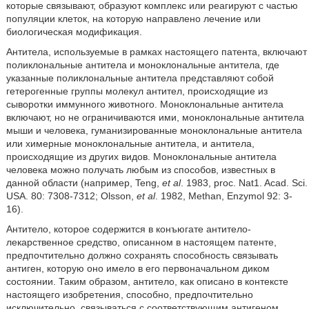
которые связывают, образуют комплекс или реагируют с частью
популяции клеток, на которую направлено лечение или
биологическая модификация.
Антитела, используемые в рамках настоящего патента, включают
поликлональные антитела и моноклональные антитела, где
указанные поликлональные антитела представляют собой
гетерогенные группы молекул антител, происходящие из
сыворотки иммунного животного. Моноклональные антитела
включают, но не ограничиваются ими, моноклональные антитела
мыши и человека, гуманизированные моноклональные антитела
или химерные моноклональные антитела, и антитела,
происходящие из других видов. Моноклональные антитела
человека можно получать любым из способов, известных в
данной области (например, Teng,
et al
. 1983, proc. Nat1. Acad. Sci.
USA. 80: 7308-7312; Olsson,
et al
. 1982, Methan, Enzymol 92: 3-
16).
Антитело, которое содержится в конъюгате антитело-
лекарственное средство, описанном в настоящем патенте,
предпочтительно должно сохранять способность связывать
антиген, которую оно имело в его первоначальном диком
состоянии. Таким образом, антитело, как описано в контексте
настоящего изобретения, способно, предпочтительно
исключительно, связываться с соответствующим антигеном.