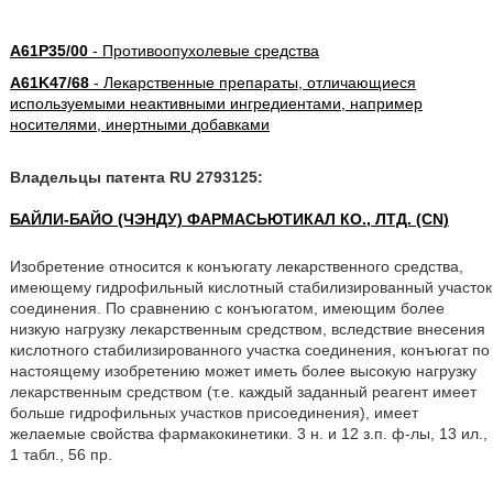
A61P35/00
- Противоопухолевые средства
A61K47/68
- Лекарственные препараты, отличающиеся
используемыми неактивными ингредиентами, например
носителями, инертными добавками
Владельцы патента RU 2793125:
БАЙЛИ-БАЙО (ЧЭНДУ) ФАРМАСЬЮТИКАЛ КО., ЛТД. (CN)
Изобретение относится к конъюгату лекарственного средства,
имеющему гидрофильный кислотный стабилизированный участок
соединения. По сравнению с конъюгатом, имеющим более
низкую нагрузку лекарственным средством, вследствие внесения
кислотного стабилизированного участка соединения, конъюгат по
настоящему изобретению может иметь более высокую нагрузку
лекарственным средством (т.е. каждый заданный реагент имеет
больше гидрофильных участков присоединения), имеет
желаемые свойства фармакокинетики. 3 н. и 12 з.п. ф-лы, 13 ил.,
1 табл., 56 пр.