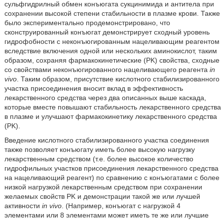
сульфгидрилный обмен конъюгата сукцинимида и антитела при
сохранении высокой степени стабильности в плазме крови. Также
было экспериментально продемонстрировано, что
сконструированный конъюгат демонстрирует сходный уровень
гидрофобности с неконъюгированным нацеливающим реагентом
вследствие включения одной или нескольких аминокислот, таким
образом, сохраняя фармакокинетические (PK) свойства, сходные
со свойствами неконъюгированного нацеливающего реагента
in
vivo
. Таким образом, присутствие кислотного стабилизированного
участка присоединения вносит вклад в эффективность
лекарственного средства через два описанных выше каскада,
которые вместе повышают стабильность лекарственного средства
в плазме и улучшают фармакокинетику лекарственного средства
(PK).
Введение кислотного стабилизированного участка соединения
также позволяет конъюгату иметь более высокую нагрузку
лекарственным средством (т.е. более высокое количество
гидрофильных участков присоединения лекарственного средства
на нацеливающий реагент) по сравнению с конъюгатами с более
низкой нагрузкой лекарственным средством при сохранении
желаемых свойств PK и демонстрации такой же или лучшей
активности
in vivo
. (Например, конъюгат с нагрузкой 4
элементами или 8 элементами может иметь те же или лучшие