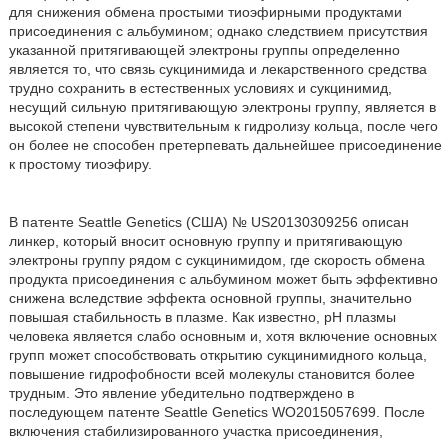
для снижения обмена простыми тиоэфирными продуктами
присоединения с альбумином; однако следствием присутствия
указанной притягивающей электроны группы определенно
является то, что связь сукцинимида и лекарственного средства
трудно сохранить в естественных условиях и сукцинимид,
несущий сильную притягивающую электроны группу, является в
высокой степени чувствительным к гидролизу кольца, после чего
он более не способен претерпевать дальнейшее присоединение
к простому тиоэфиру.
В патенте Seattle Genetics (США) № US20130309256 описан
линкер, который вносит основную группу и притягивающую
электроны группу рядом с сукцинимидом, где скорость обмена
продукта присоединения с альбумином может быть эффективно
снижена вследствие эффекта основной группы, значительно
повышая стабильность в плазме. Как известно, pH плазмы
человека является слабо основным и, хотя включение основных
групп может способствовать открытию сукцинимидного кольца,
повышение гидрофобности всей молекулы становится более
трудным. Это явление убедительно подтверждено в
последующем патенте Seattle Genetics WO2015057699. После
включения стабилизированного участка присоединения,