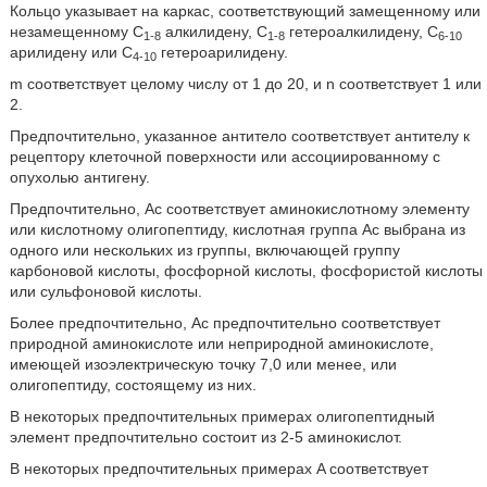
Кольцо указывает на каркас, соответствующий замещенному или
незамещенному C
алкилидену, C
гетероалкилидену, C
1-8
1-8
6-10
арилидену или C
гетероарилидену.
4-10
m соответствует целому числу от 1 до 20, и n соответствует 1 или
2.
Предпочтительно, указанное антитело соответствует антителу к
рецептору клеточной поверхности или ассоциированному с
опухолью антигену.
Предпочтительно, Ac соответствует аминокислотному элементу
или кислотному олигопептиду, кислотная группа Ac выбрана из
одного или нескольких из группы, включающей группу
карбоновой кислоты, фосфорной кислоты, фосфористой кислоты
или сульфоновой кислоты.
Более предпочтительно, Ac предпочтительно соответствует
природной аминокислоте или неприродной аминокислоте,
имеющей изоэлектрическую точку 7,0 или менее, или
олигопептиду, состоящему из них.
В некоторых предпочтительных примерах олигопептидный
элемент предпочтительно состоит из 2-5 аминокислот.
В некоторых предпочтительных примерах A соответствует