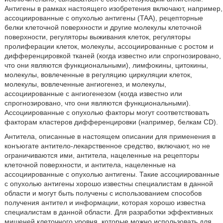
Антигены в рамках настоящего изобретения включают, например,
ассоциированные с опухолью антигены (TAA), рецепторные
белки клеточной поверхности и другие молекулы клеточной
поверхности, регуляторы выживания клеток, регуляторы
пролиферации клеток, молекулы, ассоциированные с ростом и
дифференцировкой тканей (когда известно или спрогнозировано,
что они являются функциональными), лимфокины, цитокины,
молекулы, вовлеченные в регуляцию циркуляции клеток,
молекулы, вовлеченные ангиогенез, и молекулы,
ассоциированные с ангиогенезом (когда известно или
спрогнозировано, что они являются функциональными).
Ассоциированные с опухолью факторы могут соответствовать
факторам кластеров дифференцировки (например, белкам CD).
Антитела, описанные в настоящем описании для применения в
конъюгате антитело-лекарственное средство, включают, но не
ограничиваются ими, антитела, нацеленные на рецепторы
клеточной поверхности, и антитела, нацеленные на
ассоциированные с опухолью антигены. Такие ассоциированные
с опухолью антигены хорошо известны специалистам в данной
области и могут быть получены с использованием способов
получения антител и информации, которая хорошо известна
специалистам в данной области. Для разработки эффективных
мишеней клеточного уровня, которые можно использовать для