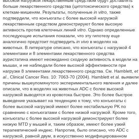
высокой нагрузкой лекарственным средством будут доставлять
больше лекарственного средства (цитотоксического средства) к
клеткам-мишеням. Результаты, полученные
in vitro,
также
подтвердили, что конъюгаты с более высокой нагрузкой
лекарственным средством демонстрируют более высокую
активность против клеточных линий
vitro
. Однако определенные
последующие испытания показали, что эту гипотезу еще
аналогично предстоит подтвердить
in vivo
в моделях на
животных. В литературе описано, что конъюгаты с нагрузкой 4
элементами и 8 элементами лекарственного средства
ауристатина имеют неожиданно сходную активность в модели на
мышах, и не наблюдали более высокой эффективности при
нагрузке 8 элементами лекарственного средства. См. Hamblett,
et
al
., Clinical Cancer Res. 10: 7063-70 (2004). Hamblett et al. выявили
причины вышеупомянутого экспериментального явления и далее
описали, что в моделях на животных ADC с более высокой
нагрузкой выводятся из кровотока быстрее. Это более быстрое
выведение указывает на тенденцию к тому, что конъюгаты с
более высокой нагрузкой имеют более нестабильную PK по
сравнению с конъюгатами с более низкой нагрузкой. Кроме того,
конъюгаты с более высокой нагрузкой демонстрируют более
низкую MTD у мышей и, таким образом, имеют более узкий
терапевтический индекс. Напротив, было описано, что ADC с
нагрузкой, равной двум, в искусственно модифицированном