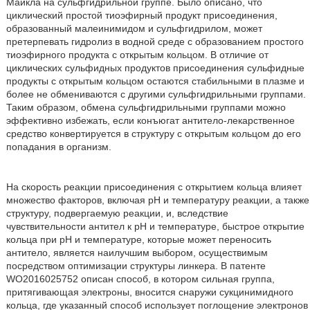
Майкла на сульфгидрильной группе. Было описано, что
циклический простой тиоэфирный продукт присоединения,
образованный малеинимидом и сульфгидрилом, может
претерпевать гидролиз в водной среде с образованием простого
тиоэфирного продукта с открытым кольцом. В отличие от
циклических сульфидных продуктов присоединения сульфидные
продукты с открытым кольцом остаются стабильными в плазме и
более не обмениваются с другими сульфгидрильными группами.
Таким образом, обмена сульфгидрильными группами можно
эффективно избежать, если конъюгат антитело-лекарственное
средство конвертируется в структуру с открытым кольцом до его
попадания в организм.
На скорость реакции присоединения с открытием кольца влияет
множество факторов, включая pH и температуру реакции, а также
структуру, подвергаемую реакции, и, вследствие
чувствительности антител к pH и температуре, быстрое открытие
кольца при pH и температуре, которые может переносить
антитело, является наилучшим выбором, осуществимым
посредством оптимизации структуры линкера. В патенте
WO2016025752 описан способ, в котором сильная группа,
притягивающая электроны, вносится снаружи сукцинимидного
кольца, где указанный способ использует поглощение электронов