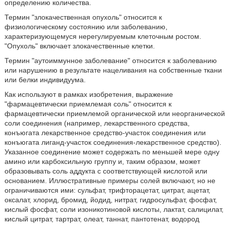
определению количества.
Термин "злокачественная опухоль" относится к
физиологическому состоянию или заболеванию,
характеризующемуся нерегулируемым клеточным ростом.
"Опухоль" включает злокачественные клетки.
Термин "аутоиммунное заболевание" относится к заболеванию
или нарушению в результате нацеливания на собственные ткани
или белки индивидуума.
Как используют в рамках изобретения, выражение
"фармацевтически приемлемая соль" относится к
фармацевтически приемлемой органической или неорганической
соли соединения (например, лекарственного средства,
конъюгата лекарственное средство-участок соединения или
конъюгата лиганд-участок соединения-лекарственное средство).
Указанное соединение может содержать по меньшей мере одну
амино или карбоксильную группу и, таким образом, может
образовывать соль аддукта с соответствующей кислотой или
основанием. Иллюстративные примеры солей включают, но не
ограничиваются ими: сульфат, трифторацетат, цитрат, ацетат,
оксалат, хлорид, бромид, йодид, нитрат, гидросульфат, фосфат,
кислый фосфат, соли изоникотиновой кислоты, лактат, салицилат,
кислый цитрат, тартрат, олеат, таннат, пантотенат, водород