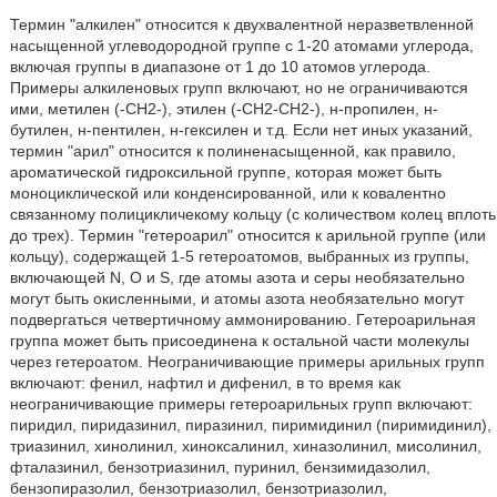
Термин "алкилен" относится к двухвалентной неразветвленной
насыщенной углеводородной группе с 1-20 атомами углерода,
включая группы в диапазоне от 1 до 10 атомов углерода.
Примеры алкиленовых групп включают, но не ограничиваются
ими, метилен (-CH2-), этилен (-CH2-CH2-), н-пропилен, н-
бутилен, н-пентилен, н-гексилен и т.д. Если нет иных указаний,
термин "арил" относится к полиненасыщенной, как правило,
ароматической гидроксильной группе, которая может быть
моноциклической или конденсированной, или к ковалентно
связанному полицикличекому кольцу (с количеством колец вплоть
до трех). Термин "гетероарил" относится к арильной группе (или
кольцу), содержащей 1-5 гетероатомов, выбранных из группы,
включающей N, O и S, где атомы азота и серы необязательно
могут быть окисленными, и атомы азота необязательно могут
подвергаться четвертичному аммонированию. Гетероарильная
группа может быть присоединена к остальной части молекулы
через гетероатом. Неограничивающие примеры арильных групп
включают: фенил, нафтил и дифенил, в то время как
неограничивающие примеры гетероарильных групп включают:
пиридил, пиридазинил, пиразинил, пиримидинил (пиримидинил),
триазинил, хинолинил, хиноксалинил, хиназолинил, мисолинил,
фталазинил, бензотриазинил, пуринил, бензимидазолил,
бензопиразолил, бензотриазолил, бензотриазолил,