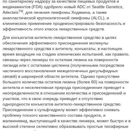
по санитарному надзору за качеством пищевых продуктов и
медикаментов (FDA) одобрило новый ADC от Seattle Genetics,
TM
Adecteis
, для лечения лимфомы Ходжкина, а также
анапластической крупноклеточной лимфомы (ALCL), и
клиническое применение продемонстрировало безопасность и
эффективность этого класса лекарственных средств.
Для конъюгатов антитело-лекарственное средство в целях
обеспечения эффективного присоединения молекулы
лекарственного средства к антителу, конъюгаты, в настоящее
время входящие на стадию клинических испытаний, как правило,
связаны через линкеры по остаткам лизина на поверхности
лиганда или с остатками цистеина (полученными посредством
частичного восстановления межцепочечных дисульфидных
связей) в шарнирной области антитела. Однако присутствие
большого количества остатков лизина (более 80) на поверхности
антитела и неселективная природа присоединения приводит к
неопределенности в отношении количества и присоединений и
участков, что в свою очередь приводит к отсутствию
однородности конъюгатов антитело-лекарственное средство.
Присоединение к сульфгидрилу может эффективно снижать
проблему плохого качественного состава продукта, и
малеинимид, выступающий в качестве линкера, может быстро и в
высокой степени селективно образовывать простые тиоэфирные