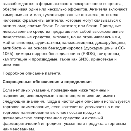
высвобождается в форме активного лекарственное вещества,
обеспечивая один или несколько эффектов. Антитела включают
химерные антитела, гуманизированные антитела, антитела
человека; фрагменты антитела, которые могут связываться с
антигенами; слитые белки Fc антител; или белки. Пригодные
лекарственные средства представляют собой высокоактивные
лекарственные средства, включая, но не ограничиваясь ими,
майтанзиноиды, ауристатины, калихеамицины, доксорубицины,
антибиотики на основе бензодипирролов (дуокармицины и CC-
1065), димеры пирролобензодиазепина (PBDS), гоитрогены,
камптотецин и производные, такие как SN38, иринотекан и
икситекан.
Подробное описание патента.
Сокращенные обозначения и определения
Если нет иных указаний, приведенные ниже термины и
выражения, используемые в настоящем описании, имеют
следующие значения. Когда в настоящем описании используется
торговое наименование, если контекст не указывает на иное,
торговое наименование включает состав продукта,
дженерическое лекарственное средство и активный
фармацевтический ингредиент указанного продукта с торговым
наименованием.