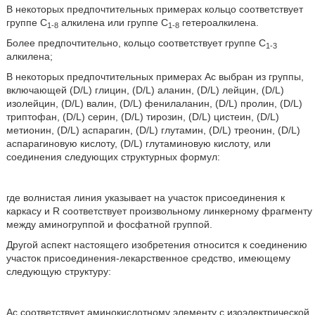
В некоторых предпочтительных примерах кольцо соответствует
группе C
алкилена или группе C
гетероалкилена.
1-8
1-8
Более предпочтительно, кольцо соответствует группе C
1-3
алкилена;
В некоторых предпочтительных примерах Ac выбран из группы,
включающей (D/L) глицин, (D/L) аланин, (D/L) лейцин, (D/L)
изолейцин, (D/L) валин, (D/L) фенилаланин, (D/L) пролин, (D/L)
триптофан, (D/L) серин, (D/L) тирозин, (D/L) цистеин, (D/L)
метионин, (D/L) аспарагин, (D/L) глутамин, (D/L) треонин, (D/L)
аспарагиновую кислоту, (D/L) глутаминовую кислоту, или
соединения следующих структурных формул:
где волнистая линия указывает на участок присоединения к
каркасу и R соответствует произвольному линкерному фрагменту
между аминогруппой и фосфатной группой.
Другой аспект настоящего изобретения относится к соединению
участок присоединения-лекарственное средство, имеющему
следующую структуру:
Ac соответствует аминокислотному элементу с изоэлектрической