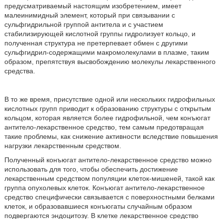
предусматриваемый настоящим изобретением, имеет
малеинимидный элемент, который при связывании с
сульфгидрильной группой антитела и с участием
стабилизирующей кислотной группы гидролизует кольцо, и
полученная структура не претерпевает обмен с другими
сульфгидрил-содержащими макромолекулами в плазме, таким
образом, препятствуя высвобождению молекулы лекарственного
средства.
В то же время, присутствие одной или нескольких гидрофильных
кислотных групп приводит к образованию структуры с открытым
кольцом, которая является более гидрофильной, чем конъюгат
антитело-лекарственное средство, тем самым предотвращая
такие проблемы, как снижение активности вследствие повышения
нагрузки лекарственным средством.
Полученный конъюгат антитело-лекарственное средство можно
использовать для того, чтобы обеспечить достижение
лекарственным средством популяции клеток-мишеней, такой как
группа опухолевых клеток. Конъюгат антитело-лекарственное
средство специфически связывается с поверхностными белками
клеток, и образовавшиеся конъюгаты случайным образом
подвергаются эндоцитозу. В клетке лекарственное средство