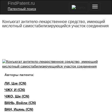
FindPatent.ru
Патентный поиск
Конъюгат антитело-лекарственное средство, имеющий
кислотный самостабилизирующийся участок соединения
Авторы патента:
ЛИ, Цзе (CN)
ЧЖУ, И (CN)
ЧЖО, Ши (CN)
ВАНЬ, Вэйли (CN)
ВАН, Ицянь (CN)