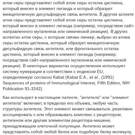
атом серы представляет собой атом серы остатка цистеина,
который внесен в элемент лиганда и который образует
межцепочечную дисульфидную связь антитела. В другом аспекте
атом серы представляет собой атом серы остатка цистеина,
который внесен в элемент лиганда (например, посредством сайт-
направленного мутагенеза или химической реакции). В других
аспектах атом серы, с которым связан линкер, выбран из атома
серы остатка цистеина, который образует межцепочечную
дисульфидную связь антитела, или фронтального остатка
цистеина, который внесен в элемент лиганда (например,
посредством сайт-направленного мутагенеза или химической
реакции). В некоторых вариантах осуществления используют
систему нумерации в соответствии с индексом EU,
определяемую согласно Kabat (Kabat E.A.,
et al
., (1991)
Sequences of proteins of Immunological Interest, Fifth Edition, NIH
Publication 91-3242).
Как используют в настоящем патенте, "антитело" или "элемент
антитела" включает, в пределах его объема, любую часть
структуры антитела. Этот элемент может связываться, реактивно
ассоциировать с или образовывать комплекс с рецептором,
антигеном или другим элементом рецептора-мишени,
принадлежащем клеточной популяции. Антитело может
представлять собой любой белок или подобную белку молекулу,