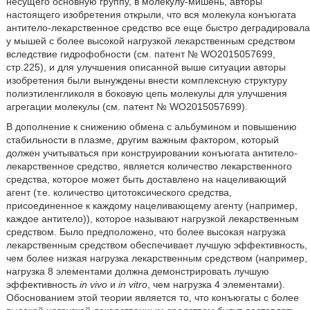
несущего основную группу, в молекулу-мишень, авторы
настоящего изобретения открыли, что вся молекула конъюгата
антитело-лекарственное средство все еще быстро деградировала
у мышей с более высокой нагрузкой лекарственным средством
вследствие гидрофобности (см. патент № WO2015057699,
стр.225), и для улучшения описанной выше ситуации авторы
изобретения были вынуждены внести комплексную структуру
полиэтиленгликоля в боковую цепь молекулы для улучшения
агрегации молекулы (см. патент № WO2015057699).
В дополнение к снижению обмена с альбумином и повышению
стабильности в плазме, другим важным фактором, который
должен учитываться при конструировании конъюгата антитело-
лекарственное средство, является количество лекарственного
средства, которое может быть доставлено на нацеливающий
агент (т.е. количество цитотоксического средства,
присоединенное к каждому нацеливающему агенту (например,
каждое антитело)), которое называют нагрузкой лекарственным
средством. Было предположено, что более высокая нагрузка
лекарственным средством обеспечивает лучшую эффективность,
чем более низкая нагрузка лекарственным средством (например,
нагрузка 8 элементами должна демонстрировать лучшую
эффективность
in vivo
и
in vitro
, чем нагрузка 4 элементами).
Обоснованием этой теории является то, что конъюгаты с более