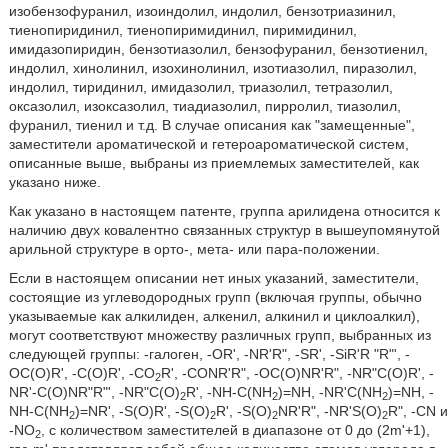
изобензофуранил, изоиндолил, индолил, бензотриазинил,
тиенопиридинил, тиенопиримидинил, пиримидинил,
имидазопиридин, бензотиазолил, бензофуранил, бензотиенил,
индолил, хинолинил, изохинолинил, изотиазолил, пиразолил,
индолил, тиридинил, имидазолил, триазолил, тетразолил,
оксазолил, изоксазолил, тиадиазолил, пирролил, тиазолил,
фуранил, тиенил и т.д. В случае описания как "замещенные",
заместители ароматической и гетероароматической систем,
описанные выше, выбраны из приемлемых заместителей, как
указано ниже.
Как указано в настоящем патенте, группа арилидена относится к
наличию двух ковалентно связанных структур в вышеупомянутой
арильной структуре в орто-, мета- или пара-положении.
Если в настоящем описании нет иных указаний, заместители,
состоящие из углеводородных групп (включая группы, обычно
указываемые как алкилиден, алкенил, алкинил и циклоалкил),
могут соответствуют множеству различных групп, выбранных из
следующей группы: -галоген, -OR', -NR'R", -SR', -SiR'R "R"', -
OC(O)R', -C(O)R', -CO
R', -CONR'R", -OC(O)NR'R", -NR"C(O)R', -
2
NR'-C(O)NR"R"', -NR"C(O)
R', -NH-C(NH
)=NH, -NR'C(NH
)=NH, -
2
2
2
NH-C(NH
)=NR', -S(O)R', -S(O)
R', -S(O)
NR'R", -NR'S(O)
R", -CN и
2
2
2
2
-NO
, с количеством заместителей в диапазоне от 0 до (2m'+1),
2