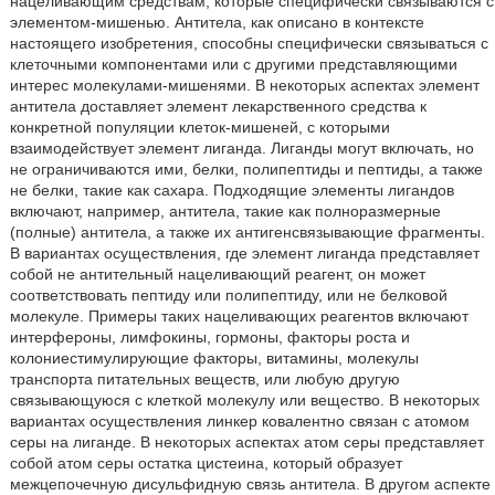
нацеливающим средствам, которые специфически связываются с
элементом-мишенью. Антитела, как описано в контексте
настоящего изобретения, способны специфически связываться с
клеточными компонентами или с другими представляющими
интерес молекулами-мишенями. В некоторых аспектах элемент
антитела доставляет элемент лекарственного средства к
конкретной популяции клеток-мишеней, с которыми
взаимодействует элемент лиганда. Лиганды могут включать, но
не ограничиваются ими, белки, полипептиды и пептиды, а также
не белки, такие как сахара. Подходящие элементы лигандов
включают, например, антитела, такие как полноразмерные
(полные) антитела, а также их антигенсвязывающие фрагменты.
В вариантах осуществления, где элемент лиганда представляет
собой не антительный нацеливающий реагент, он может
соответствовать пептиду или полипептиду, или не белковой
молекуле. Примеры таких нацеливающих реагентов включают
интерфероны, лимфокины, гормоны, факторы роста и
колониестимулирующие факторы, витамины, молекулы
транспорта питательных веществ, или любую другую
связывающуюся с клеткой молекулу или вещество. В некоторых
вариантах осуществления линкер ковалентно связан с атомом
серы на лиганде. В некоторых аспектах атом серы представляет
собой атом серы остатка цистеина, который образует
межцепочечную дисульфидную связь антитела. В другом аспекте