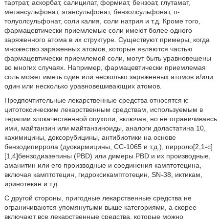
тартрат, аскорбат, салицилат, формиат, бензоат, глутамат,
метансульфонат, этансульфонат, бензолсульфонат, п-
толуолсульфонат, соли калия, соли натрия и т.д. Кроме того,
фармацевтически приемлемые соли имеют более одного
заряженного атома в их структуре. Существуют примеры, когда
множество заряженных атомов, которые являются частью
фармацевтически приемлемой соли, могут быть уравновешены
во многих случаях. Например, фармацевтически приемлемая
соль может иметь один или несколько заряженных атомов и/или
один или несколько уравновешивающих атомов.
Предпочтительные лекарственные средства относятся к:
цитотоксическим лекарственным средствам, используемым в
терапии злокачественной опухоли, включая, но не ограничиваясь
ими, майтанзин или майтанзиноиды, аналоги доластатина 10,
кахимицины, доксорубицины, антибиотики на основе
бензодипиррола (дуокармицины, CC-1065 и т.д.), пирроло[2,1-c]
[1,4]бензодиазепины (PBD) или димеры PBD и их производные,
аманитин или его производные и соединения камптотецина,
включая камптотецин, гидроксикамптотецин, SN-38, иктикам,
иринотекан и т.д.
С другой стороны, пригодные лекарственные средства не
ограничиваются упомянутыми выше категориями, а скорее
включают все лекарственные средства, которые можно