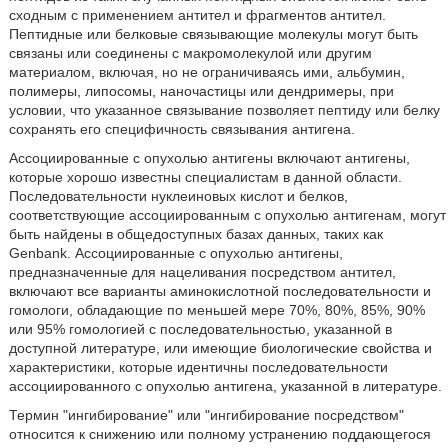
сходным с применением антител и фрагментов антител.
Пептидные или белковые связывающие молекулы могут быть
связаны или соединены с макромолекулой или другим
материалом, включая, но не ограничиваясь ими, альбумин,
полимеры, липосомы, наночастицы или дендримеры, при
условии, что указанное связывание позволяет пептиду или белку
сохранять его специфичность связывания антигена.
Ассоциированные с опухолью антигены включают антигены,
которые хорошо известны специалистам в данной области.
Последовательности нуклеиновых кислот и белков,
соответствующие ассоциированным с опухолью антигенам, могут
быть найдены в общедоступных базах данных, таких как
Genbank. Ассоциированные с опухолью антигены,
предназначенные для нацеливания посредством антител,
включают все варианты аминокислотной последовательности и
гомологи, обладающие по меньшей мере 70%, 80%, 85%, 90%
или 95% гомологией с последовательностью, указанной в
доступной литературе, или имеющие биологические свойства и
характеристики, которые идентичны последовательности
ассоциированного с опухолью антигена, указанной в литературе.
Термин "ингибирование" или "ингибирование посредством"
относится к снижению или полному устранению поддающегося