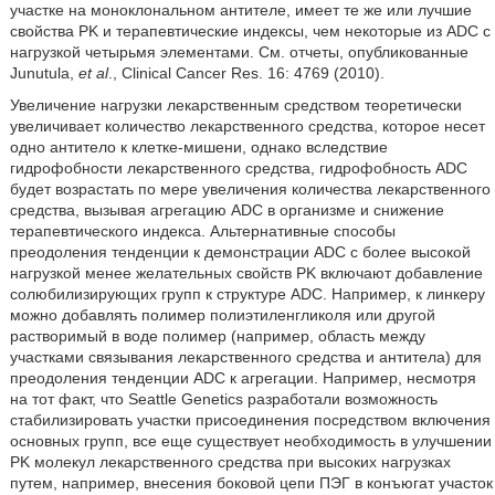
участке на моноклональном антителе, имеет те же или лучшие
свойства PK и терапевтические индексы, чем некоторые из ADC с
нагрузкой четырьмя элементами. См. отчеты, опубликованные
Junutula,
et al
., Clinical Cancer Res. 16: 4769 (2010).
Увеличение нагрузки лекарственным средством теоретически
увеличивает количество лекарственного средства, которое несет
одно антитело к клетке-мишени, однако вследствие
гидрофобности лекарственного средства, гидрофобность ADC
будет возрастать по мере увеличения количества лекарственного
средства, вызывая агрегацию ADC в организме и снижение
терапевтического индекса. Альтернативные способы
преодоления тенденции к демонстрации ADC с более высокой
нагрузкой менее желательных свойств PK включают добавление
солюбилизирующих групп к структуре ADC. Например, к линкеру
можно добавлять полимер полиэтиленгликоля или другой
растворимый в воде полимер (например, область между
участками связывания лекарственного средства и антитела) для
преодоления тенденции ADC к агрегации. Например, несмотря
на тот факт, что Seattle Genetics разработали возможность
стабилизировать участки присоединения посредством включения
основных групп, все еще существует необходимость в улучшении
PK молекул лекарственного средства при высоких нагрузках
путем, например, внесения боковой цепи ПЭГ в конъюгат участок