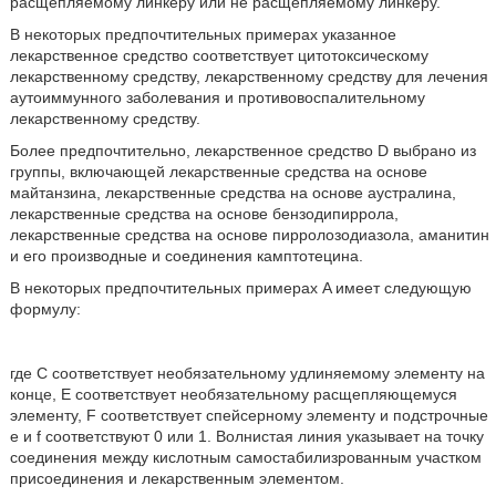
расщепляемому линкеру или не расщепляемому линкеру.
В некоторых предпочтительных примерах указанное
лекарственное средство соответствует цитотоксическому
лекарственному средству, лекарственному средству для лечения
аутоиммунного заболевания и противовоспалительному
лекарственному средству.
Более предпочтительно, лекарственное средство D выбрано из
группы, включающей лекарственные средства на основе
майтанзина, лекарственные средства на основе аустралина,
лекарственные средства на основе бензодипиррола,
лекарственные средства на основе пирролозодиазола, аманитин
и его производные и соединения камптотецина.
В некоторых предпочтительных примерах A имеет следующую
формулу:
где C соответствует необязательному удлиняемому элементу на
конце, E соответствует необязательному расщепляющемуся
элементу, F соответствует спейсерному элементу и подстрочные
e и f соответствуют 0 или 1. Волнистая линия указывает на точку
соединения между кислотным самостабилизрованным участком
присоединения и лекарственным элементом.