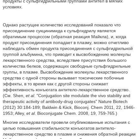
продукты с сульфгидрильными группами антител в мягких
условиях.
Однако растущее количество исследований показало что
присоединение сукцинимида к сульфгидрилу является
обратимым процессом (обратная реакция Майкла), и, когда
продукт присоединения попадает в плазму, можно отчетливо
наблюдать обмен продукта присоединения с сульфгидрильной
группой альбумина, что приводит к высвобождению молекулы
лекарственного средства, вследствие присутствия большого
количества белков, содержащих свободные сульфгидрильные
группы, в плазме. Высвобождение молекулы лекарственного
средства с одной стороны вызывает токсические побочные
эффекты, в то время как с другой стороны снижает
эффективность конъюгата антитело-лекарственное средство.
(См. Shen,
et al
. "Conjugation site modulate the vivo stability and
therapeutic activity of antibody-drug conjugates" Nature Biotech
(2012) 30:184-189; Baldwin & Kiick, Bioconj. Chem 2011, 22, 1946-
1953; Alley,
et al
. Bioconjugate Chem. 2008, 19, 759-765.)
Многие исследователи провели опубликованные испытания с
целью повышения стабильности конъюгатов антитело-
лекарственное средство в плазме и снижения обратной реакции