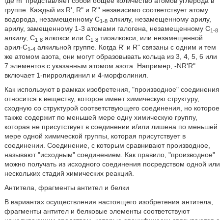
где m' представляет собой общее количество атомов углерода в
группе. Каждый из R', R" и R"' независимо соответствует атому
водорода, незамещенному C
алкилу, незамещенному арилу,
1-8
арилу, замещенному 1-3 атомами галогена, незамещенному C
1-8
алкилу, C
алкокси или C
тиоалкокси, или незамещенной
1-8
1-8
арил-C
алкильной группе. Когда R' и R" связаны с одним и тем
1-4
же атомом азота, они могут образовывать кольца из 3, 4, 5, 6 или
7 элементов с указанным атомом азота. Например, -NR'R"
включает 1-пирролидинил и 4-морфолинил.
Как используют в рамках изобретения, "производное" соединения
относится к веществу, которое имеет химическую структуру,
сходную со структурой соответствующего соединения, но которое
также содержит по меньшей мере одну химическую группу,
которая не присутствует в соединении и/или лишена по меньшей
мере одной химической группы, которая присутствует в
соединении. Соединение, с которым сравнивают производное,
называют "исходным" соединением. Как правило, "производное"
можно получать из исходного соединения посредством одной или
нескольких стадий химических реакций.
Антитела, фрагменты антител и белки
В вариантах осуществления настоящего изобретения антитела,
фрагменты антител и белковые элементы соответствуют