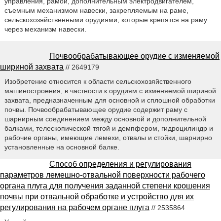
управления, рамой, дополнительным электродвигателем,
съемным механизмом навески, закрепляемым на раме,
сельскохозяйственными орудиями, которые крепятся на раму
через механизм навески.
Почвообрабатывающее орудие с изменяемой
шириной захвата
// 2649179
Изобретение относится к области сельскохозяйственного
машиностроения, в частности к орудиям с изменяемой шириной
захвата, предназначенным для основной и сплошной обработки
почвы. Почвообрабатывающее орудие содержит раму с
шарнирным соединением между основной и дополнительной
балками, телескопической тягой и демпфером, гидроцилиндр и
рабочие органы, имеющие лемехи, отвалы и стойки, шарнирно
установленные на основной балке.
Способ определения и регулирования
параметров лемешно-отвальной поверхности рабочего
органа плуга для получения заданной степени крошения
почвы при отвальной обработке и устройство для их
регулирования на рабочем органе плуга
// 2535864