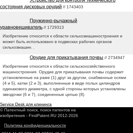
Устройство для контроля технического
состояния дисковых орудий
// 1743403
Пружинно-рычажный
уравновешиватель
// 1729313
Изобретение относится к области сельхозмашиностроения и
может быть использовано в подвесках рабочих органов
сельхозмашин. .
Орудие для прикатывания почвы
// 2734947
Изобретение относится к области сельскохозяйственного
машиностроения. Орудие для прикатывания почвы содержит
установленные на раме (1) друг за другом, снабженные осями
(4 и 5), катки (2 и 3), выполненные в виде полых цилиндров
одинакового диаметра, с одной стороны которых установлены
звездочки (6 и 7), соединенные цепью (8).
Service Desk для клининга
© Патентный поиск, поиск патентов на
изобретения - FindPatent.RU 2012-2026
Политика конфиденциальности