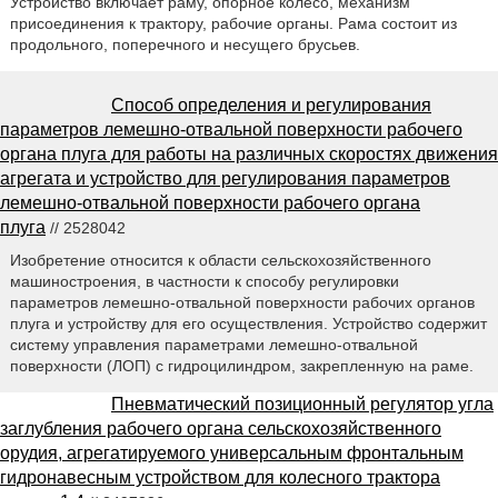
Устройство включает раму, опорное колесо, механизм
присоединения к трактору, рабочие органы. Рама состоит из
продольного, поперечного и несущего брусьев.
Способ определения и регулирования
параметров лемешно-отвальной поверхности рабочего
органа плуга для работы на различных скоростях движения
агрегата и устройство для регулирования параметров
лемешно-отвальной поверхности рабочего органа
плуга
// 2528042
Изобретение относится к области сельскохозяйственного
машиностроения, в частности к способу регулировки
параметров лемешно-отвальной поверхности рабочих органов
плуга и устройству для его осуществления. Устройство содержит
систему управления параметрами лемешно-отвальной
поверхности (ЛОП) с гидроцилиндром, закрепленную на раме.
Пневматический позиционный регулятор угла
заглубления рабочего органа сельскохозяйственного
орудия, агрегатируемого универсальным фронтальным
гидронавесным устройством для колесного трактора