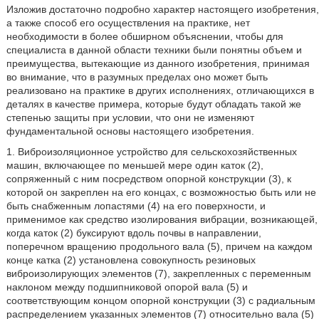
Изложив достаточно подробно характер настоящего изобретения,
а также способ его осуществления на практике, нет
необходимости в более обширном объяснении, чтобы для
специалиста в данной области техники были понятны объем и
преимущества, вытекающие из данного изобретения, принимая
во внимание, что в разумных пределах оно может быть
реализовано на практике в других исполнениях, отличающихся в
деталях в качестве примера, которые будут обладать такой же
степенью защиты при условии, что они не изменяют
фундаментальной основы настоящего изобретения.
1. Виброизоляционное устройство для сельскохозяйственных
машин, включающее по меньшей мере один каток (2),
сопряженный с ним посредством опорной конструкции (3), к
которой он закреплен на его концах, с возможностью быть или не
быть снабженным лопастями (4) на его поверхности, и
применимое как средство изолирования вибрации, возникающей,
когда каток (2) буксируют вдоль почвы в направлении,
поперечном вращению продольного вала (5), причем на каждом
конце катка (2) установлена совокупность резиновых
виброизолирующих элементов (7), закрепленных с переменным
наклоном между подшипниковой опорой вала (5) и
соответствующим концом опорной конструкции (3) с радиальным
распределением указанных элементов (7) относительно вала (5)