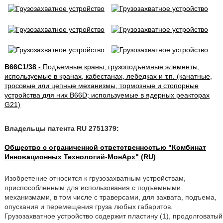
B66C1/38
- Подъемные краны; грузоподъемные элементы,
используемые в кранах, кабестанах, лебедках и т.п. (канатные,
тросовые или цепные механизмы, тормозные и стопорные
устройства для них B66D; используемые в ядерных реакторах
G21)
Владельцы патента RU 2751379:
Общество с ограниченной ответственностью "Комбинат
Инновационных Технологий-МонАрх" (RU)
Изобретение относится к грузозахватным устройствам,
приспособленным для использования с подъемными
механизмами, в том числе с траверсами, для захвата, подъема,
опускания и перемещения груза любых габаритов.
Грузозахватное устройство содержит пластину (1), продолговатый