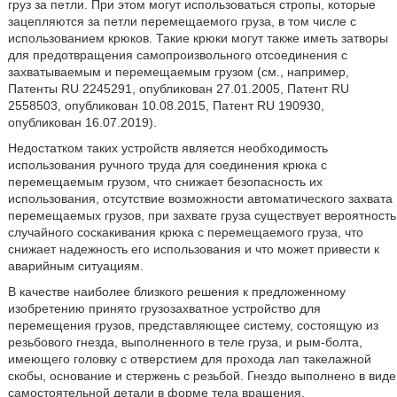
груз за петли. При этом могут использоваться стропы, которые
зацепляются за петли перемещаемого груза, в том числе с
использованием крюков. Такие крюки могут также иметь затворы
для предотвращения самопроизвольного отсоединения с
захватываемым и перемещаемым грузом (см., например,
Патенты RU 2245291, опубликован 27.01.2005, Патент RU
2558503, опубликован 10.08.2015, Патент RU 190930,
опубликован 16.07.2019).
Недостатком таких устройств является необходимость
использования ручного труда для соединения крюка с
перемещаемым грузом, что снижает безопасность их
использования, отсутствие возможности автоматического захвата
перемещаемых грузов, при захвате груза существует вероятность
случайного соскакивания крюка с перемещаемого груза, что
снижает надежность его использования и что может привести к
аварийным ситуациям.
В качестве наиболее близкого решения к предложенному
изобретению принято грузозахватное устройство для
перемещения грузов, представляющее систему, состоящую из
резьбового гнезда, выполненного в теле груза, и рым-болта,
имеющего головку с отверстием для прохода лап такелажной
скобы, основание и стержень с резьбой. Гнездо выполнено в виде
самостоятельной детали в форме тела вращения,