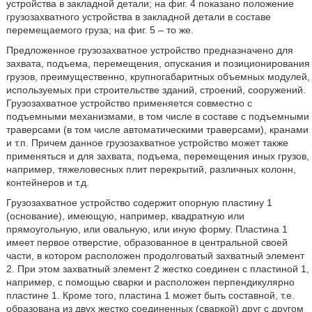
устройства в закладной детали; на фиг. 4 показано положение
грузозахватного устройства в закладной детали в составе
перемещаемого груза; на фиг. 5 – то же.
Предложенное грузозахватное устройство предназначено для
захвата, подъема, перемещения, опускания и позиционирования
грузов, преимущественно, крупногабаритных объемных модулей,
используемых при строительстве зданий, строений, сооружений.
Грузозахватное устройство применяется совместно с
подъемными механизмами, в том числе в составе с подъемными
траверсами (в том числе автоматическими траверсами), кранами
и т.п. Причем данное грузозахватное устройство может также
применяться и для захвата, подъема, перемещения иных грузов,
например, тяжеловесных плит перекрытий, различных колонн,
контейнеров и т.д.
Грузозахватное устройство содержит опорную пластину 1
(основание), имеющую, например, квадратную или
прямоугольную, или овальную, или иную форму. Пластина 1
имеет первое отверстие, образованное в центральной своей
части, в котором расположен продолговатый захватный элемент
2. При этом захватный элемент 2 жестко соединен с пластиной 1,
например, с помощью сварки и расположен перпендикулярно
пластине 1. Кроме того, пластина 1 может быть составной, т.е.
образована из двух жестко соединенных (сваркой) друг с другом