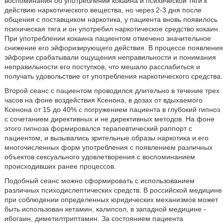
воспоминания об употреблении кокаина и психической тяги к
действию наркотического вещества, но через 2-3 дня после
общения с поставщиком наркотика, у пациента вновь появилось
психическая тяга и он употребил наркотическое средство кокаин.
При употреблении кокаина пациентом отмечено значительное
снижение его эйфоризирующего действия. В процессе появления
эйфории срабатывали ощущения неправильности и понимания
неправильности его поступков, что мешало расслабиться и
получать удовольствие от употребления наркотического средства.
Второй сеанс с пациентом проводился длительно в течение трех
часов на фоне воздействия Ксенона, в дозах от вдыхаемого
Ксенона от 15 до 40% с погружением пациента в глубокий гипноз
с сочетанием директивных и не директивных методов. На фоне
этого гипноза формировался терапевтический раппорт с
пациентом, и вызывались зрительные образы наркотика и его
многочисленных форм употребления с появлением различных
объектов сексуального удовлетворения с воспоминанием
происходивших ранее процессов.
Подобный сеанс можно сформировать с использованием
различных психодислептических средств. В российской медицине
при соблюдении определенных юридических механизмов может
быть использован кетамин, калипсол, в западной медицине -
ибогаин, диметилтриптамин. За состоянием пациента