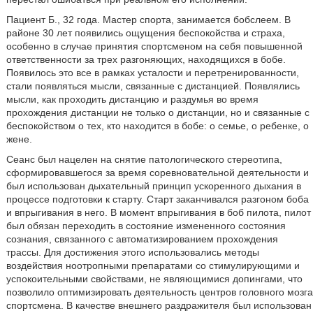
Пациент Б., 32 года. Мастер спорта, занимается бобслеем. В
районе 30 лет появились ощущения беспокойства и страха,
особенно в случае принятия спортсменом на себя повышенной
ответственности за трех разгоняющих, находящихся в бобе.
Появилось это все в рамках усталости и перетренированности,
стали появляться мысли, связанные с дистанцией. Появлялись
мысли, как проходить дистанцию и раздумья во время
прохождения дистанции не только о дистанции, но и связанные с
беспокойством о тех, кто находится в бобе: о семье, о ребенке, о
жене.
Сеанс был нацелен на снятие патологического стереотипа,
сформировавшегося за время соревновательной деятельности и
был использован дыхательный принцип ускоренного дыхания в
процессе подготовки к старту. Старт заканчивался разгоном боба
и впрыгивания в него. В момент впрыгивания в боб пилота, пилот
был обязан переходить в состояние измененного состояния
сознания, связанного с автоматизированием прохождения
трассы. Для достижения этого использовались методы
воздействия ноотропными препаратами со стимулирующими и
успокоительными свойствами, не являющимися допингами, что
позволило оптимизировать деятельность центров головного мозга
спортсмена. В качестве внешнего раздражителя был использован