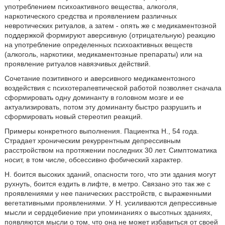
употреблением психоактивного вещества, алкоголя,
наркотического средства и проявлением различных
невротических ритуалов, а затем - опять же с медикаментозной
поддержкой формируют аверсивную (отрицательную) реакцию
на употребление определенных психоактивных веществ
(алкоголь, наркотики, медикаментозные препараты) или на
проявление ритуалов навязчивых действий.
Сочетание позитивного и аверсивного медикаментозного
воздействия с психотерапевтической работой позволяет сначала
сформировать одну доминанту в головном мозге и ее
актуализировать, потом эту доминанту быстро разрушить и
сформировать новый стереотип реакций.
Примеры конкретного выполнения. Пациентка Н., 54 года.
Страдает хроническим рекуррентным депрессивным
расстройством на протяжении последних 30 лет. Симптоматика
носит, в том числе, обсессивно фобический характер.
Н. боится высоких зданий, опасности того, что эти здания могут
рухнуть, боится ездить в лифте, в метро. Связано это так же с
проявлениями у нее панических расстройств, с выраженными
вегетативными проявлениями. У Н. усиливаются депрессивные
мысли и сердцебиение при упоминаниях о высотных зданиях,
появляются мысли о том, что она не может избавиться от своей