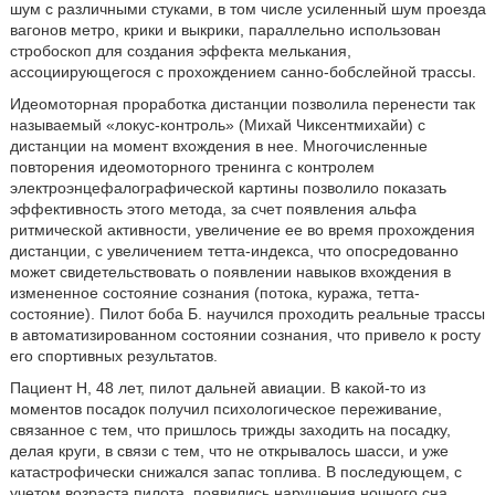
шум с различными стуками, в том числе усиленный шум проезда
вагонов метро, крики и выкрики, параллельно использован
стробоскоп для создания эффекта мелькания,
ассоциирующегося с прохождением санно-бобслейной трассы.
Идеомоторная проработка дистанции позволила перенести так
называемый «локус-контроль» (Михай Чиксентмихайи) с
дистанции на момент вхождения в нее. Многочисленные
повторения идеомоторного тренинга с контролем
электроэнцефалографической картины позволило показать
эффективность этого метода, за счет появления альфа
ритмической активности, увеличение ее во время прохождения
дистанции, с увеличением тетта-индекса, что опосредованно
может свидетельствовать о появлении навыков вхождения в
измененное состояние сознания (потока, куража, тетта-
состояние). Пилот боба Б. научился проходить реальные трассы
в автоматизированном состоянии сознания, что привело к росту
его спортивных результатов.
Пациент Н, 48 лет, пилот дальней авиации. В какой-то из
моментов посадок получил психологическое переживание,
связанное с тем, что пришлось трижды заходить на посадку,
делая круги, в связи с тем, что не открывалось шасси, и уже
катастрофически снижался запас топлива. В последующем, с
учетом возраста пилота, появились нарушения ночного сна,