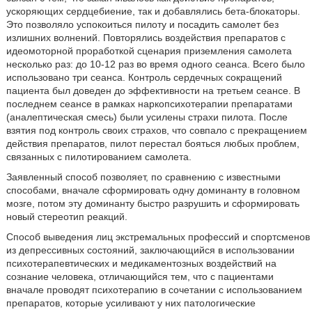
ускоряющих сердцебиение, так и добавлялись бета-блокаторы.
Это позволяло успокоиться пилоту и посадить самолет без
излишних волнений. Повторялись воздействия препаратов с
идеомоторной проработкой сценария приземления самолета
несколько раз: до 10-12 раз во время одного сеанса. Всего было
использовано три сеанса. Контроль сердечных сокращений
пациента был доведен до эффективности на третьем сеансе. В
последнем сеансе в рамках наркопсихотерапии препаратами
(аналептическая смесь) были усилены страхи пилота. После
взятия под контроль своих страхов, что совпало с прекращением
действия препаратов, пилот перестал бояться любых проблем,
связанных с пилотированием самолета.
Заявленный способ позволяет, по сравнению с известными
способами, вначале сформировать одну доминанту в головном
мозге, потом эту доминанту быстро разрушить и сформировать
новый стереотип реакций.
Способ выведения лиц экстремальных профессий и спортсменов
из депрессивных состояний, заключающийся в использовании
психотерапевтических и медикаментозных воздействий на
сознание человека, отличающийся тем, что с пациентами
вначале проводят психотерапию в сочетании с использованием
препаратов, которые усиливают у них патологические