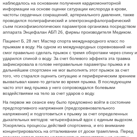
наблюдалось на основании получения кардиомониторной
информации на основе оценки сатурации кислорода в крови,
частоты сердечных сокращений, артериального давления, также
проводился полиграфический и электроэнцефалографический
съем психофизиологических параметров организма посредством
аппарата Энцефалан АБП 26, фирмы производителя Медиком.
Пациент Б, 28 лет. Мастер спорта международного класс по
прыжкам в воду. На одном из международных соревнований не
смог правильно сделать прыжок с тремя оборотами через спину и
ударился спиной о воду. За счет болевого эффекта эта травма
зафиксировала в голове неправильные параметры прыжка и в
дальнейшем спортсмен не мог выполнять этот прыжок за счет
того, что старался оценить ситуацию и периферическим зрением
выхватывал какие-то детали во время прыжка. В последующем
часто этот вид прыжка у него сопровождался болевыми
воздействиями на тело за счет ударов о воду.
На первом же сеансе ему было предложено войти в состояние
предспортивного напряжения (предсоревновательного
напряжения) и подготовиться к прыжку за счет определенных
дыхательных методов: четырехфазный вдох с единым выдохом.
Ускорялись процессы действий спортсмена, и его внимание
концентрировалось на отталкивании от доски трамплина. Перед