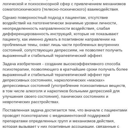
логической и психосенсорной сфер с привлечением механизмов
соматопсихического (телесно-психического) взаимодействия.
Однако поверхностный подход к пациентам, отсутствие
воздействий на патогенетически значимые уровни личности,
неопределенность направленности воздействия, слабая
дифференцированность инструкций, которые не показывают
пациенту, как именно думать в позитивном направлении на
проблемные темы, охват лишь части проблемных внутренних
состояний, сопутствующих депрессиям, не позволяет получить
выраженный и стабильный терапевтический эффект.
Задача изобретения - создание высокоэффективного способа
психотерапии, позволяющего в кратчайшие сроки получать более
выраженный и стабильный терапевтический эффект при
депрессивных состояниях, наркологических «масках»
депрессивных состояний (употребление психоактивных веществ,
в том числе алкоголя и наркотиков больными депрессией для
улучшения своего состояния), панических состояниях и
невротических расстройствах.
Поставленная задача достигается тем, что вначале с пациентами
проводят психотерапию с медикаментозной поддержкой
препаратами определенных групп и механизмов действия,
которая вызывает у них позитивные ассоциации, связанные с