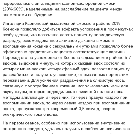
чередовались с ингаляциями ксенон-кислородной смеси
(20%:60%), нацеленными на расслабление пациента между
элементами возбуждения.
Ингаляции Ксеноновой дыхательной смесью в районе 20%
Ксенона позволяло добиться эффекта успокоения в промежутках
возбуждения, что позволяло давать пациенту периодическую
разрядку, рекомендованное активное дыхание в момент
воспоминания кокаина с сексуальными утехами позволяло более
эффективно представить пациенту соответствующие картины.
Переход его на успокоение от Ксенона с дыханием в районе 5-7
вдохов, выдохов в минуту, из которых каждый вдох состоял из
четырех мини-вдохов: четырехфазный вдох, позволял пациенту
расслабиться и получить успокоение, от вызванных перед этим
переживаний. Для усиления раздражения на слизистую носа,
связанную с употреблением кокаина, использовались иглы для
акупунктуры, которые подводились к слизистой полости носа
методом аппликации и через них, то через правую ноздрю при
воспоминании вдоха, то через левую ноздрю при воспоминании
вдоха, пропускался кратковременный 0,5 секунд, разряд
электрического тока 6 вольт.
На первом сеансе, особенно при использовании внутривенно
ноотропных средств, удалось получить ослабление психического