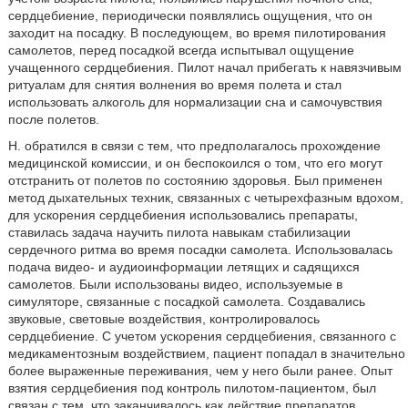
сердцебиение, периодически появлялись ощущения, что он
заходит на посадку. В последующем, во время пилотирования
самолетов, перед посадкой всегда испытывал ощущение
учащенного сердцебиения. Пилот начал прибегать к навязчивым
ритуалам для снятия волнения во время полета и стал
использовать алкоголь для нормализации сна и самочувствия
после полетов.
Н. обратился в связи с тем, что предполагалось прохождение
медицинской комиссии, и он беспокоился о том, что его могут
отстранить от полетов по состоянию здоровья. Был применен
метод дыхательных техник, связанных с четырехфазным вдохом,
для ускорения сердцебиения использовались препараты,
ставилась задача научить пилота навыкам стабилизации
сердечного ритма во время посадки самолета. Использовалась
подача видео- и аудиоинформации летящих и садящихся
самолетов. Были использованы видео, используемые в
симуляторе, связанные с посадкой самолета. Создавались
звуковые, световые воздействия, контролировалось
сердцебиение. С учетом ускорения сердцебиения, связанного с
медикаментозным воздействием, пациент попадал в значительно
более выраженные переживания, чем у него были ранее. Опыт
взятия сердцебиения под контроль пилотом-пациентом, был
связан с тем, что заканчивалось как действие препаратов,