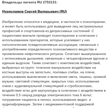
Владельцы патента RU 2753131:
Нурисламов Сергей Валерьевич (RU)
Изобретение относится к медицине, в частности к психотерапии,
и может быть использовано для выведения лиц экстремальных
профессий и спортсменов из депрессивных состояний. С
пациентами вначале проводят психотерапию в сочетании с
использованием препаратов, которые усиливают у них
патологические псевдопозитивные ассоциации, связанные с
употреблением определенного психоактивного вещества и
проявлением невротического ритуала. Сочетают вышеуказанное
с интенсивным дыханием, связанным с четырехфазным вдохом и
единым выдохом. Также сочетают с комплексом воздействий,
выбранных из групп: точечное мануальное воздействие на
костные выступы на запястьях, локтевых сгибах, на плече,
использование выключения и включения света, тишины, громкой
музыки, световой стимуляции, закрытых глаз, использование
очков с аудиовизуальной стимуляцией и стробоскопами,
воздействие иглы для акупунктуры в сочетании с воздействием в
течение 0,5 секунд разряда электрического тока 6 вольт,
погружение пациента в гипноз, использование видео- и
аудиоиформации. Затем с медикаментозной поддержкой