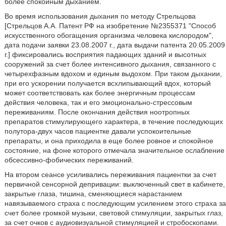
более спокойным дыханием.
Во время использования дыхания по методу Стрельцова
[Стрельцов А.А. Патент РФ на изобретение №2355371 "Способ
искусственного обогащения организма человека кислородом",
дата подачи заявки 23.08.2007 г., дата выдачи патента 20.05.2009
г.] фиксировались восприятия падающих зданий и высотных
сооружений за счет более интенсивного дыхания, связанного с
четырехфазным вдохом и единым выдохом. При таком дыхании,
при его ускорении получается всхлипывающий вдох, который
может соответствовать как более энергичным процессам
действия человека, так и его эмоционально-стрессовым
переживаниям. После окончания действия ноотропных
препаратов стимулирующего характера, в течение последующих
полутора-двух часов пациентке давали успокоительные
препараты, и она приходила в еще более ровное и спокойное
состояние, на фоне которого отмечала значительное ослабление
обсессивно-фобических переживаний.
На втором сеансе усиливались переживания пациентки за счет
первичной сенсорной депривации: выключенный свет в кабинете,
закрытые глаза, тишина, сменяющиеся нарастанием
навязываемого страха с последующим усилением этого страха за
счет более громкой музыки, световой стимуляции, закрытых глаз,
за счет очков с аудиовизуальной стимуляцией и стробоскопами.