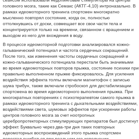
сеансом использовали недопинговые стимуляторы на центры
головного мозга, такие как Семакс (АКТГ-4,10) интроназально. В
рамках идеомоторного тренинга спортсмен многократно
мысленно повторял состояние, когда он, полностью
оттолкнувшись от доски, совмещает все свои части тела и
концентрируется только на времени, связанном с вращением и
выходом из него для вхождения в воду.
В процессе идеомоторной подготовки анализировался кожно-
гальванический потенциал и частота сердечных сокращений.
После того, как изменения частоты сердечных сокращений и
кожно-гальванического потенциала перестали быть значимыми
во время идеомоторных повторов прыжка, состояние психики при
правильно выполненном прыжке фиксировалось. Для усиления
воздействия эффекта толпы включали магнитофон с записью
шума трибун, также включали стробоскоп для дестабилизации
спортсмена во время идеомоторного выполнения прыжка. При
многократных повторениях с психотерапевтом самого прыжка в
рамках идеомоторного тренинга с дыхательными воздействиями,
воздействиями света, шумовых эффектов при ускорении работы
центров головного мозга за счет ноотропных
церебропротекторных стимулирующих препаратов был достигнут
эффект. Буквально через два-три дня таких повторных
идеомоторных воспроизведений этого прыжка спортсмен
перестал ошибаться при реальном его исполнении.