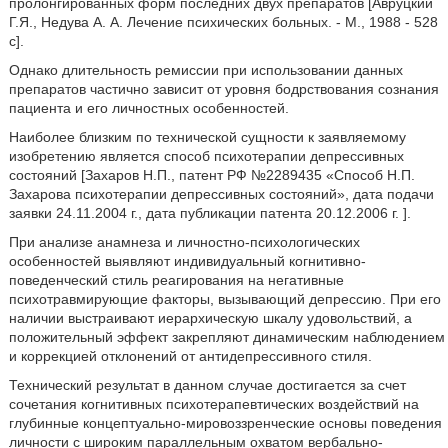
пролонгированных форм последних двух препаратов [Авруцкий
Г.Я., Недува А. А. Лечение психических больных. - М., 1988 - 528
с].
Однако длительность ремиссии при использовании данных
препаратов частично зависит от уровня бодрствования сознания
пациента и его личностных особенностей.
Наиболее близким по технической сущности к заявляемому
изобретению является способ психотерапии депрессивных
состояний [Захаров Н.П., патент РФ №2289435 «Способ Н.П.
Захарова психотерапии депрессивных состояний», дата подачи
заявки 24.11.2004 г., дата публикации патента 20.12.2006 г. ].
При анализе анамнеза и личностно-психологических
особенностей выявляют индивидуальный когнитивно-
поведенческий стиль реагирования на негативные
психотравмирующие факторы, вызывающий депрессию. При его
наличии выстраивают иерархическую шкалу удовольствий, а
положительный эффект закрепляют динамическим наблюдением
и коррекцией отклонений от антидепрессивного стиля.
Технический результат в данном случае достигается за счет
сочетания когнитивных психотерапевтических воздействий на
глубинные концептуально-мировоззренческие основы поведения
личности с широким параллельным охватом вербально-