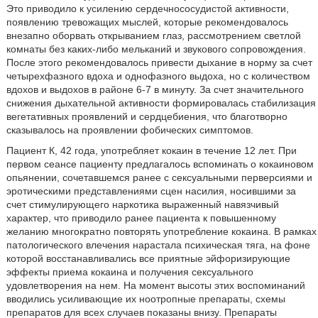
Это приводило к усилению сердечнососудистой активности,
появлению тревожащих мыслей, которые рекомендовалось
внезапно оборвать открыванием глаз, рассмотрением светлой
комнаты без каких-либо мельканий и звукового сопровождения.
После этого рекомендовалось привести дыхание в норму за счет
четырехфазного вдоха и однофазного выдоха, но с количеством
вдохов и выдохов в районе 6-7 в минуту. За счет значительного
снижения дыхательной активности формировалась стабилизация
вегетативных проявлений и сердцебиения, что благотворно
сказывалось на проявлении фобических симптомов.
Пациент К, 42 года, употребляет кокаин в течение 12 лет. При
первом сеансе пациенту предлагалось вспоминать о кокаиновом
опьянении, сочетавшемся ранее с сексуальными перверсиями и
эротическими представлениями сцен насилия, носившими за
счет стимулирующего наркотика выраженный навязчивый
характер, что приводило ранее пациента к повышенному
желанию многократно повторять употребление кокаина. В рамках
патологического влечения нарастала психическая тяга, на фоне
которой восстанавливались все приятные эйфоризирующие
эффекты приема кокаина и получения сексуального
удовлетворения на нем. На момент высоты этих воспоминаний
вводились усиливающие их ноотропные препараты, схемы
препаратов для всех случаев показаны внизу. Препараты