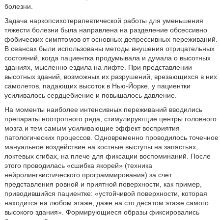
болезни.
Задача наркопсихотерапевтической работы для уменьшения
тяжести болезни была направлена на разделение обсессивно
фобических симптомов от основных депрессивных переживаний.
В сеансах были использованы методы внушения отрицательных
состояний, когда пациентка продумывала и думала о высотных
зданиях, мысленно ездила на лифте. При представлении
высотных зданий, возможных их разрушений, врезающихся в них
самолетов, падающих высоток в Нью-Йорке, у пациентки
усиливалось сердцебиение и повышалось давление.
На моменты наиболее интенсивных переживаний вводились
препараты ноотропного ряда, стимулирующие центры головного
мозга и тем самым усиливающие эффект восприятия
патологических процессов. Одновременно проводилось точечное
мануальное воздействие на костные выступы на запястьях,
локтевых сгибах, на плече для фиксации воспоминаний. После
этого проводилась «сшибка якорей» (техника
нейролингвистического программирования) за счет
представления ровной и приятной поверхности, как пример,
приводившийся пациентке: «устойчивой поверхности, которая
находится на любом этаже, даже на сто десятом этаже самого
высокого здания». Формирующиеся образы фиксировались