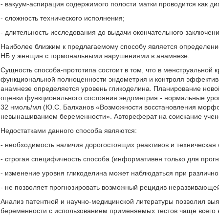
- вакуум-аспирация содержимого полости матки проводится как д
- сложность технического исполнения;
- длительность исследования до выдачи окончательного заключени
Наиболее близким к предлагаемому способу является определени
НБ у женщин с гормональными нарушениями в анамнезе.
Сущность способа-прототипа состоит в том, что в менструальной 
функциональной полноценности эндометрия и контроля эффективн
анамнезе определяется уровень гликоделина. Планирование ново
оценки функционального состояния эндометрия - нормальные уро
32 нмоль/мл (Ю.С. Балханов «Возможности восстановления морф
невынашиванием беременности». Автореферат на соискание ученой
Недостатками данного способа являются:
- необходимость наличия дорогостоящих реактивов и техническая
- строгая специфичность способа (информативен только для прогн
- изменение уровня гликоделина может наблюдаться при различно
- не позволяет прогнозировать возможный рецидив неразвивающе
Анализ патентной и научно-медицинской литературы позволил вы
беременности с использованием применяемых тестов чаще всего в