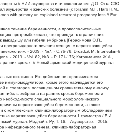
лаценты // НИИ акушерства и гинекологии им. Д.О. Отта СЗО
нал акушерства и женских болезней»); Ibrahim Μ.I., Harb Η.Μ.,
 women with primary un explained recurrent pregnancy loss // Eur.
ешное течение беременности, а провоспалительные
вацию протромбокиназы, что приводит к ограничению
 к выкидышу или гибели эмбриона [Герасимова О.П.,
ти прегравидарного лечения женщин с неразвивающейся
кология». - 2009. - №7. - С.76-78; Drozdzik Μ. Interleukin-6
ens. - 2013. - Vol. 82, №3. - P. 171-176; Каграманова Ж.Α.,
 ранних сроках. // Новый армянский медицинский журнал.
льных цитокинов. Его действие не ограничивается
ве иммуномодулятора, кроме этого наблюдается его
вой и соавторов, посвященном сравнительному анализу
ная гибель эмбриона на ранних сроках беременности
 о необходимости специального морфологического
 причины неразвивающейся беременности, а также
нии с комплексным клинико-лабораторным обследованием
стика неразвивающейся беременности 1 триместра / Е.И.
ский журнал. Медлайн. Ру, Т. 16. - Акушерство. - 2015. -
ра инфекционного генеза, клинико-лабораторная