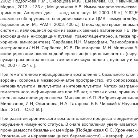
2002; Подзолкова Η.М., Скворцова М.Ю., Шевелева Т.В. Невынашив
Медиа., 2013. - 136 с.; Мещерякова А.В. Иммуноморфологически
триместра: Автореф. дис. … канд. мед. наук. М. 2000. 19 с.]. У
анамнезе обнаруживают специфические анти-ЦМВ - иммуноглобулин
беременности. М.: РАМН, 2003. 400 с.]. В последнее время вним
системы, являющейся одной из важных звеньев патогенеза НБ. И
восходящим и нисходящим путями, трансплацентарно, а также пр
хориона, амниоцентезе) [Сарбаева Η.Н. Макрофаги. Разнообрази
материалами / Н.Н. Сарбаева, Ю.В. Пономарева, Μ.Н. Милякова // 
инфицировании околоплодной среды инфекционные агенты (вирус
пузыре распространяются в амниотическую полость, пуповину и хо
М., 2007.- 224 с.].
При гематогенном инфицировании воспаление с базального слоя 
ворсины хориона и межворсинчатое пространство, что сопровожд
интервиллузитом, виллузитом и интервиллузитом. Четких разгран
гематогенного инфицирования при НБ нет, в связи с чем, причин
смешанным инфицированием [Милованов А.П. Эмбриохириальная н
Милованов, И.Н, Ожиганова, Н.А. Татарова, В.В. Чирский // Научн
Вып. 21/1. - С.62-68].
При развитии хронического воспалительного процесса в эндометр
нарушения иммунного статуса. В очаге воспаления увеличивается
проницаемости базальных мембран [Побединская О.С. Хроническ
(спонтанные и неразвивающиеся беременности). - автореф. дис. … ка