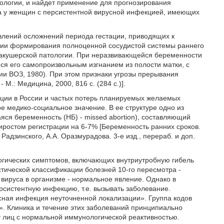
кологии, и найдет применение для прогнозирования
а у женщин с персистентной вирусной инфекцией, имеющих
лений осложнений периода гестации, приводящих к
ии формирования полноценной сосудистой системы раннего
 акушерской патологии. При неразвивающейся беременности
я его самопроизвольным изгнанием из полости матки, с
ии ВОЗ, 1980). При этом признаки угрозы прерывания
 М.: Медицина, 2000, 816 с. (284 с.)].
ции в России и частых потерь планируемых желаемых
медико-социальное значение. В ее структуре одно из
ся беременность (НБ) - missed abortion), составляющий
ростом регистрации на 6-7% [Беременность ранних сроков.
 Радзинского, А.А. Оразмурадова. 3-е изд., перераб. и доп.
гических симптомов, включающих внутриутробную гибель
стической классификации болезней 10-го пересмотра -
вируса в организме - нормальное явление. Однако в
рсистентную инфекцию, т.е. вызывать заболевание.
сная инфекция неуточненной локализации». Группа кодов
». Клиника и течение этих заболеваний принципиально
у лиц с нормальной иммунологической реактивностью.