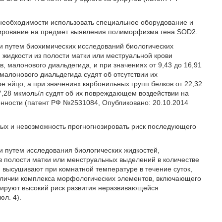
 необходимости использовать специальное оборудование и
ипирование на предмет выявления полиморфизма гена SOD2.
и путем биохимических исследований биологических
 жидкости из полости матки или меструальной крови
 малонового диальдегида, и при значениях от 9,43 до 16,91
 малонового диальдегида судят об отсутствии их
 яйцо, а при значениях карбонильных групп белков от 22,32
7,28 мкмоль/л судят об их повреждающем воздействии на
нности (патент РФ №2531084, Опубликовано: 20.10.2014
ных и невозможность прогногнозировать риск последующего
 путем исследования биологических жидкостей,
з полости матки или менструальных выделений в количестве
, высушивают при комнатной температуре в течение суток,
аличии комплекса морфологических элементов, включающего
озируют высокий риск развития неразвивающейся
л. 4).