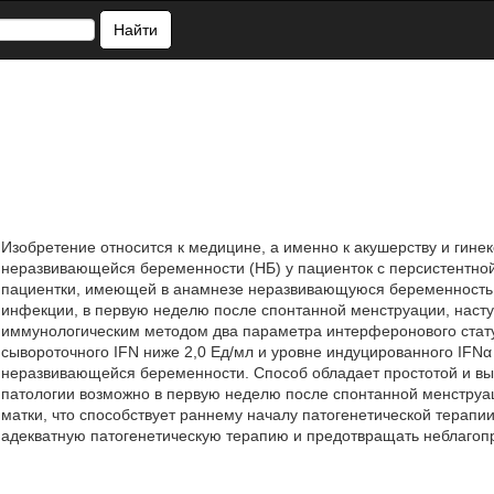
Найти
Изобретение относится к медицине, а именно к акушерству и гине
неразвивающейся беременности (НБ) у пациенток с персистентной
пациентки, имеющей в анамнезе неразвивающуюся беременность
инфекции, в первую неделю после спонтанной менструации, наст
иммунологическим методом два параметра интерферонового стату
сывороточного IFN ниже 2,0 Ед/мл и уровне индуцированного IFNα
неразвивающейся беременности. Способ обладает простотой и вы
патологии возможно в первую неделю после спонтанной менструа
матки, что способствует раннему началу патогенетической терапи
адекватную патогенетическую терапию и предотвращать неблагоп