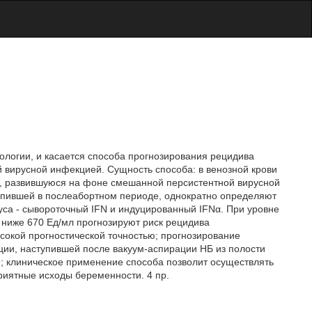
кологии, и касается способа прогнозирования рецидива
 вирусной инфекцией. Сущность способа: в венозной крови
, развившуюся на фоне смешанной персистентной вирусной
упившей в послеабортном периоде, однократно определяют
са - сывороточный IFN и индуцированный IFNα. При уровне
 ниже 670 Ед/мл прогнозируют риск рецидива
сокой прогностической точностью; прогнозирование
ции, наступившей после вакуум-аспирации НБ из полости
и; клиническое применение способа позволит осуществлять
риятные исходы беременности. 4 пр.