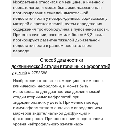
Изобретение относится к медицине, а именно к
неонатологии, и может быть использовано для
прогнозирования тяжелой дыхательной
недостаточности у новорожденных, родившихся у
матерей с преэклампсией, путем определения
содержания тромбомодулина в пуповинной крови.
При его значении, равном или более 63,2 нг/мл,
прогнозируют развитие тяжелой дыхательной
недостаточности в раннем неонатальном
периоде.
Способ диагностики
доклинической стадии вторичных нефропатий
у детей
// 2753588
Изобретение относится к медицине, а именно к
клинической нефрологии, и может быть
использовано для диагностики доклинической
стадии вторичных нефропатий при
эндокринопатиях у детей. Применяют метод
иммуноферментного анализа с определением
маркеров эндотелиальной дисфункции и
факторов роста. При повышении концентрации
уровня нейтрофильного желатиназо-