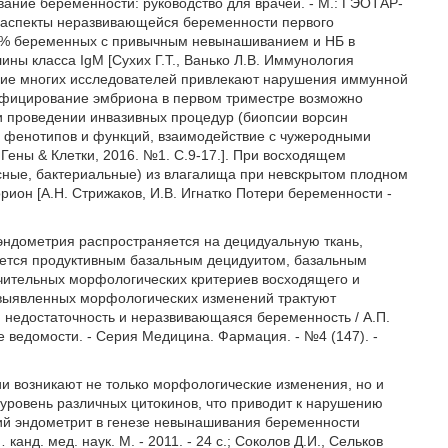
ание беременности: руководство для врачей. - М.: ГЭОТАР-
е аспекты неразвивающейся беременности первого
 62,5% беременных с привычным невынашиванием и НБ в
ы класса IgM [Сухих Г.Т., Ванько Л.В. Иммунология
ание многих исследователей привлекают нарушения иммунной
нфицирование эмбриона в первом триместре возможно
и проведении инвазивных процедур (биопсии ворсин
е фенотипов и функций, взаимодействие с чужеродными
Гены & Клетки, 2016. №1. С.9-17.]. При восходящем
ные, бактериальные) из влагалища при невскрытом плодном
рион [А.Н. Стрижаков, И.В. Игнатко Потери беременности -
эндометрия распространяется на децидуальную ткань,
ается продуктивным базальным децидуитом, базальным
ичительных морфологических критериев восходящего и
у выявленных морфологических изменений трактуют
едостаточность и неразвивающаяся беременность / А.П.
ые ведомости. - Серия Медицина. Фармация. - №4 (147). -
ии возникают не только морфологические изменения, но и
 уровень различных цитокинов, что приводит к нарушению
ий эндометрит в генезе невынашивания беременности
нд. мед. наук. М. - 2011. - 24 с.; Соколов Д.И., Сельков