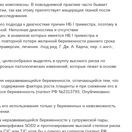
 комплексны. В повседневной практике часто бывает
ии, так как этому препятствует мацерация тканей после
 исследование.
о подхода к диагностике причин НБ I триместра, поэтому в
ой. Неполная диагностика и отсутствие
ин, в анамнезе которых имеется НБ I триместра и
к повторной потере желанной беременности раннего срока
ерсии, лечение. /под ред. Г. Дж. А. Карпа; пер. с англ.;
целесообразно выделять в группу высокого риска по
розных патологических изменений, которые лежат в основе
ния неразвивающейся беременности, отличающийся тем, что
 содержание фактора роста плаценты и при снижении его в
юся беременность (патент РФ №2313793, Опубликовано:
 его использования только у беременных и невозможность
енки.
ва неразвивающейся беременности у супружеской пары,
лиморфизма SOD2 и прогнозирование высокой степени риска
С/С или Т/С хотя бы у одного из супругов (патент РФ