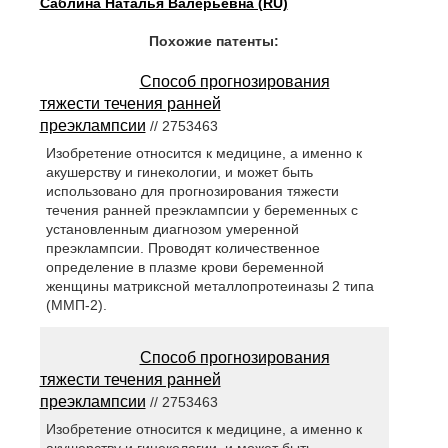
Саблина Наталья Валерьевна (RU)
Похожие патенты:
Способ прогнозирования
тяжести течения ранней
преэклампсии
// 2753463
Изобретение относится к медицине, а именно к
акушерству и гинекологии, и может быть
использовано для прогнозирования тяжести
течения ранней преэклампсии у беременных с
установленным диагнозом умеренной
преэклампсии. Проводят количественное
определение в плазме крови беременной
женщины матриксной металлопротеиназы 2 типа
(ММП-2).
Способ прогнозирования
тяжести течения ранней
преэклампсии
// 2753463
Изобретение относится к медицине, а именно к
акушерству и гинекологии, и может быть