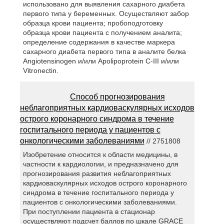
использовано для выявления сахарного диабета
первого типа у беременных. Осуществляют забор
образца крови пациента; пробоподготовку
образца крови пациента с получением аналита;
определение содержания в качестве маркера
сахарного диабета первого типа в аналите белка
Angiotensinogen и/или Apolipoprotein С-III и/или
Vitronectin.
Способ прогнозирования
неблагоприятных кардиоваскулярных исходов
острого коронарного синдрома в течение
госпитального периода у пациентов с
онкологическими заболеваниями
// 2751808
Изобретение относится к области медицины, в
частности к кардиологии, и предназначено для
прогнозирования развития неблагоприятных
кардиоваскулярных исходов острого коронарного
синдрома в течение госпитального периода у
пациентов с онкологическими заболеваниями.
При поступлении пациента в стационар
осуществляют подсчет баллов по шкале GRACE