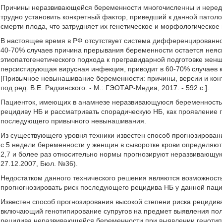
Причины неразвивающейся беременности многочисленны и нередко
трудно установить конкретный фактор, приведший к данной патолог
смерти плода, что затрудняет их генетическое и морфологическое
В настоящее время в РФ отсутствует система дифференцированног
40-70% случаев причина прерывания беременности остается неясн
этиопатогенетического подхода к прегравидарной подготовке женщ
персистирующая вирусная инфекция, приводит в 60-70% случаев 
[Привычное невынашивание беременности: причины, версии и контрав
под ред. В.Е. Радзинского. - М.: ГЭОТАР-Медиа, 2017. - 592 с.].
Пациенток, имеющих в анамнезе неразвивающуюся беременность, 
рецидиву НБ и рассматривать спорадическую НБ, как проявление г
последующего привычного невынашивания.
Из существующего уровня техники известен способ прогнозирова
с 5 недели беременности у женщин в сыворотке крови определяют
2,7 и более раз относительно нормы прогнозируют неразвивающу
27.12.2007, Бюл. №36).
Недостатком данного технического решения являются возможность
прогногнозировать риск последующего рецидива НБ у данной паци
Известен способ прогнозирования высокой степени риска рециди
включающий генотипирование супругов на предмет выявления по
рецидива неразвивающейся беременности при выявлении генотипа 