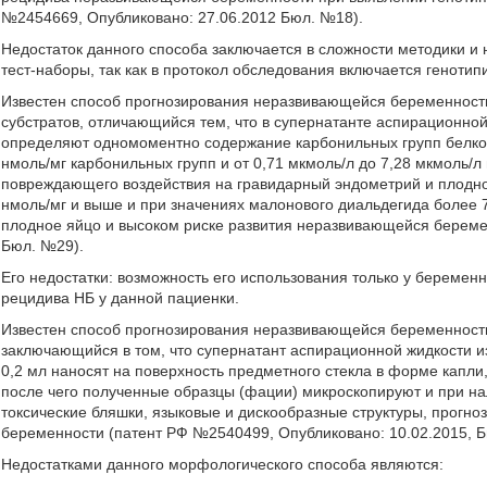
№2454669, Опубликовано: 27.06.2012 Бюл. №18).
Недостаток данного способа заключается в сложности методики и
тест-наборы, так как в протокол обследования включается генот
Известен способ прогнозирования неразвивающейся беременност
субстратов, отличающийся тем, что в супернатанте аспирационной
определяют одномоментно содержание карбонильных групп белков,
нмоль/мг карбонильных групп и от 0,71 мкмоль/л до 7,28 мкмоль/л
повреждающего воздействия на гравидарный эндометрий и плодное
нмоль/мг и выше и при значениях малонового диальдегида более 
плодное яйцо и высоком риске развития неразвивающейся береме
Бюл. №29).
Его недостатки: возможность его использования только у беремен
рецидива НБ у данной пациенки.
Известен способ прогнозирования неразвивающейся беременности
заключающийся в том, что супернатант аспирационной жидкости и
0,2 мл наносят на поверхность предметного стекла в форме капли
после чего полученные образцы (фации) микроскопируют и при н
токсические бляшки, языковые и дискообразные структуры, прогн
беременности (патент РФ №2540499, Опубликовано: 10.02.2015, Бю
Недостатками данного морфологического способа являются: