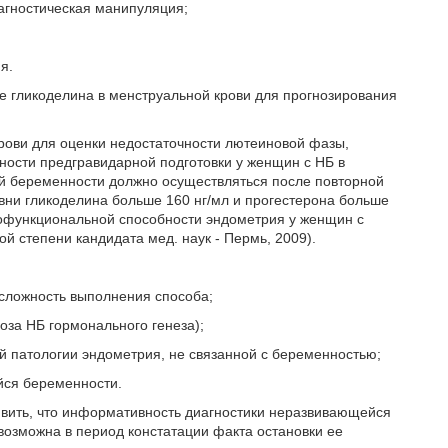
иагностическая манипуляция;
я.
е гликоделина в менструальной крови для прогнозирования
крови для оценки недостаточности лютеиновой фазы,
ости предгравидарной подготовки у женщин с НБ в
й беременности должно осуществляться после повторной
вни гликоделина больше 160 нг/мл и прогестерона больше
офункциональной способности эндометрия у женщин с
 степени кандидата мед. наук - Пермь, 2009).
 сложность выполнения способа;
оза НБ гормонального генеза);
й патологии эндометрия, не связанной с беременностью;
йся беременности.
явить, что информативность диагностики неразвивающейся
озможна в период констатации факта остановки ее