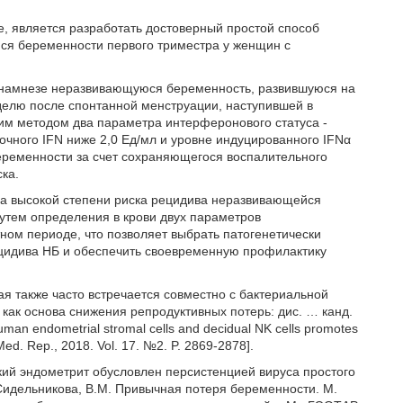
, является разработать достоверный простой способ
ся беременности первого триместра у женщин с
 анамнезе неразвивающуюся беременность, развившуюся на
елю после спонтанной менструации, наступившей в
м методом два параметра интерферонового статуса -
очного IFN ниже 2,0 Ед/мл и уровне индуцированного IFNα
еременности за счет сохраняющегося воспалительного
ка.
оза высокой степени риска рецидива неразвивающейся
утем определения в крови двух параметров
ном периоде, что позволяет выбрать патогенетически
цидива НБ и обеспечить своевременную профилактику
ая также часто встречается совместно с бактериальной
как основа снижения репродуктивных потерь: дис. … канд.
uman endometrial stromal cells and decidual NK cells promotes
l. Med. Rep., 2018. Vol. 17. №2. P. 2869-2878].
кий эндометрит обусловлен персистенцией вируса простого
[Сидельникова, В.М. Привычная потеря беременности. М.