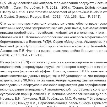
С.А. Иммунологический контроль формирования сосудистой сети п
РАМН. - Санкт-Петербург: Н-Л, 2012. - 206 с. (Серия: Exlibris «Жур
Ellaithy Μ.I. et al. First trimester assessment of pentraxin-3 levels in
J. Obstet. Gynecol. Reprod. Biol. - 2012. - Vol. 165, №1. - P. 3741].
Считается, что противоспалительные цитокины обеспечивают усп
цитокины обладают эмбриотоксическим действием, вызывают акти
инвазии трофобласта, тромбозам, инфарктам и в конечном итоге -
Милованов А.П. Клинико-морфологический контроль эффективнос
беременностью // Вестник РУДН. Серия «Медицина. Акушерство и гине
level and genepolymorphism in spontaneousmiscarriage. // TissueAntig
Ланщакова П.Ε. Факторы риска неразвивающейся беременности на
-2016. - Т.10, №4. - С.5-12].
Интерферон (IFN) считается одним из ключевых противовоспалите
подавлением репродукции вируса, интерферон выступает в качест
антрипролиферативный эффект. В исследовании Г.Р. Нигаметзяно
анамнестических данных пациенток с НБ установлено, что повтор
встречалась у 30,6% этих женщин. Авторы единодушны во мнении
исследования абортусов и соскобов эндометрия для верификации
использования интегральной аналитической программы в сочета
супружеской пары [Новиков Е.И. Клинико-морфологическая диагно
Новиков, Б.И. Глуховец, Л.Ш. Горбакова, М.С. Фомина // Биомедицин
С.976-986; Шмидт Α.Α., Неразвивающаяся беременность I тримест