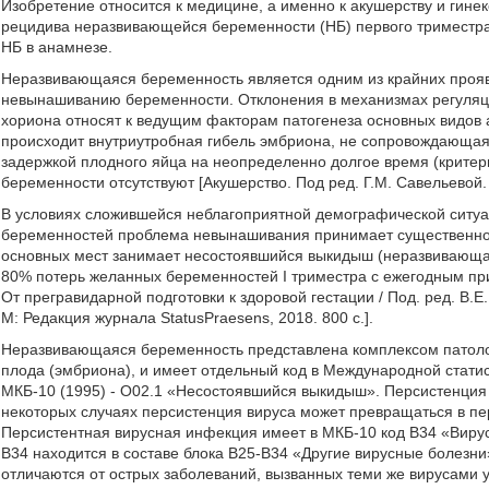
Изобретение относится к медицине, а именно к акушерству и гине
рецидива неразвивающейся беременности (НБ) первого триместр
НБ в анамнезе.
Неразвивающаяся беременность является одним из крайних прояв
невынашиванию беременности. Отклонения в механизмах регуляц
хориона относят к ведущим факторам патогенеза основных видов
происходит внутриутробная гибель эмбриона, не сопровождающаяс
задержкой плодного яйца на неопределенно долгое время (критер
беременности отсутствуют [Акушерство. Под ред. Г.М. Савельевой. -
В условиях сложившейся неблагоприятной демографической ситуа
беременностей проблема невынашивания принимает существенное 
основных мест занимает несостоявшийся выкидыш (неразвивающая
80% потерь желанных беременностей I триместра с ежегодным при
От прегравидарной подготовки к здоровой гестации / Под. ред. В.Е.
М: Редакция журнала StatusPraesens, 2018. 800 с.].
Неразвивающаяся беременность представлена комплексом патоло
плода (эмбриона), и имеет отдельный код в Международной стати
МКБ-10 (1995) - О02.1 «Несостоявшийся выкидыш». Персистенция 
некоторых случаях персистенция вируса может превращаться в пе
Персистентная вирусная инфекция имеет в МКБ-10 код В34 «Виру
В34 находится в составе блока В25-В34 «Другие вирусные болезни
отличаются от острых заболеваний, вызванных теми же вирусами 