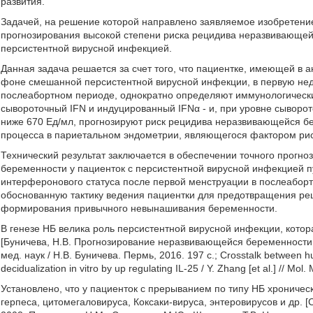
развития.
Задачей, на решение которой направлено заявляемое изобретение
прогнозирования высокой степени риска рецидива неразвивающей
персистентной вирусной инфекцией.
Данная задача решается за счет того, что пациентке, имеющей в
фоне смешанной персистентной вирусной инфекции, в первую нед
послеабортном периоде, однократно определяют иммунологически
сывороточный IFN и индуцированный IFNα - и, при уровне сыворот
ниже 670 Ед/мл, прогнозируют риск рецидива неразвивающейся б
процесса в париетальном эндометрии, являющегося фактором рис
Технический результат заключается в обеспечении точного прогн
беременности у пациенток с персистентной вирусной инфекцией п
интерферонового статуса после первой менструации в послеаборт
обоснованную тактику ведения пациентки для предотвращения ре
формирования привычного невынашивания беременности.
В генезе НБ велика роль персистентной вирусной инфекции, котор
[Буничева, Н.В. Прогнозирование неразвивающейся беременности 
мед. наук / Н.В. Буничева. Пермь, 2016. 197 с.; Crosstalk between h
decidualization in vitro by up regulating IL-25 / Y. Zhang [et al.] // Mo
Установлено, что у пациенток с прерыванием по типу НБ хроничес
герпеса, цитомегаловируса, Коксаки-вируса, энтеровирусов и др. 