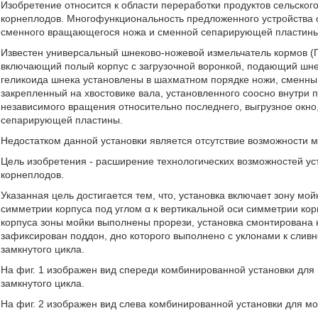
Изобретение относится к области переработки продуктов сельског
корнеплодов. Многофункциональность предложенного устройства 
сменного вращающегося ножа и сменной сепарирующей пластины
Известен универсальный шнеково-ножевой измельчатель кормов (П
включающий полый корпус с загрузочной воронкой, подающий шнек
геликоида шнека установлены в шахматном порядке ножи, сменны
закрепленный на хвостовике вала, установленного соосно внутри
независимого вращения относительно последнего, выгрузное окно
сепарирующей пластины.
Недостатком данной установки является отсутствие возможности 
Цель изобретения - расширение технологических возможностей ус
корнеплодов.
Указанная цель достигается тем, что, установка включает зону мо
симметрии корпуса под углом α к вертикальной оси симметрии ко
корпуса зоны мойки выполнены прорези, установка смонтирована 
зафиксирован поддон, дно которого выполнено с уклонами к сливн
замкнутого цикла.
На фиг. 1 изображен вид спереди комбинированной установки для
замкнутого цикла.
На фиг. 2 изображен вид слева комбинированной установки для мо