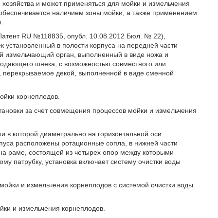
о хозяйства и может применяться для мойки и измельчения
обеспечивается наличием зоны мойки, а также применением
.
атент RU №118835, опубл. 10.08.2012 Бюл. № 22),
 установленный в полости корпуса на передней части
й измельчающий орган, выполненный в виде ножа и
 подающего шнека, с возможностью совместного или
, перекрываемое декой, выполненной в виде сменной
мойки корнеплодов.
тановки за счет совмещения процессов мойки и измельчения
йки в которой диаметрально на горизонтальной оси
рпуса расположены ротационные сопла, в нижней части
на раме, состоящей из четырех опор между которыми
ому патрубку, установка включает систему очистки воды
 мойки и измельчения корнеплодов с системой очистки воды
йки и измельчения корнеплодов.