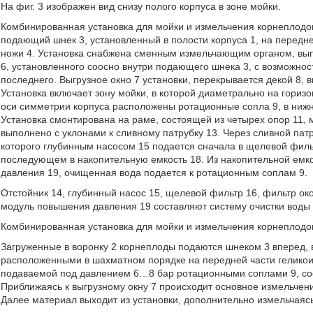
На фиг. 3 изображен вид снизу полого корпуса в зоне мойки.
Комбинированная установка для мойки и измельчения корнеплодов 
подающий шнек 3, установленный в полости корпуса 1, на передн
ножи 4. Установка снабжена сменным измельчающим органом, выпо
6, установленного соосно внутри подающего шнека 3, с возможно
последнего. Выгрузное окно 7 установки, перекрывается декой 8
Установка включает зону мойки, в которой диаметрально на гориз
оси симметрии корпуса расположены ротационные сопла 9, в нижн
Установка смонтирована на раме, состоящей из четырех опор 11, 
выполнено с уклонами к сливному патрубку 13. Через сливной патр
которого глубинным насосом 15 подается сначала в щелевой фильтр
последующем в накопительную емкость 18. Из накопительной ем
давления 19, очищенная вода подается к ротационным соплам 9.
Отстойник 14, глубинный насос 15, щелевой фильтр 16, фильтр око
модуль повышения давления 19 составляют систему очистки воды 
Комбинированная установка для мойки и измельчения корнеплод
Загруженные в воронку 2 корнеплоды подаются шнеком 3 вперед, 
расположенными в шахматном порядке на передней части геликоид
подаваемой под давлением 6…8 бар ротационными соплами 9, сое
Приближаясь к выгрузному окну 7 происходит основное измельче
Далее материал выходит из установки, дополнительно измельчая