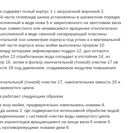
содержит полый корпус 1 с загрузочной воронкой 2,
ей части геликоида шнека установлены в шахматном порядке
лненный в виде ножа 5 и закрепленного на хвостовике вала
стью совместного или независимого вращения относительно
, выполненной в виде сменной сепарирующей пластины.
онтальной оси симметрии корпуса под углом α к вертикальной
ей части корпуса зоны мойки выполнены прорези 10.
между которыми зафиксирован поддон 12, дно которого
убок 13 отработанная вода попадает в отстойник 14, из
 16, затем в фильтр окончательной (тонкой) очистки 17 ив
кости 18 под давлением, создаваемым модулем повышения
нчательной (тонкой) очистки 17, накопительная емкость 18 и
замкнутого цикла.
ов работает следующим образом.
в зону мойки, предварительно измельчаясь ножами 4,
а шнека 3, где подвергаются интенсивной обработке водой,
диненными с системой очистки воды замкнутого цикла.
ние корнеплодов вращающимся на конце вала 6 ножом 5.
сь противорежущими ножами деки 8.