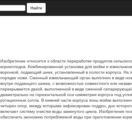
Найти
Изобретение относится к области переработки продуктов сельског
корнеплодов. Комбинированная установка для мойки и измельчени
воронкой, подающий шнек, установленный в полости корпуса. На 
порядке ножи. Сменный измельчающий орган выполнен в виде ножа
внутри подающего шнека, с возможностью совместного или незави
перекрывается декой, выполненной в виде сменной сепарирующей 
диаметрально на горизонтальной оси симметрии корпуса под угло
ротационные сопла. В нижней части корпуса зоны мойки выполнен
четырех опор, между которыми зафиксирован поддон, дно которого
включает систему очистки воды замкнутого цикла. Изобретение поз
обеспечить экономию потребляемой воды при приготовлении корм