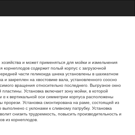
о хозяйства и может применяться для мойки и измельчения
я корнеплодов содержит полый корпус с загрузочной
передней части геликоида шнека установлены в шахматном
 и закреплен на хвостовике вала, установленного соосно
симого вращения относительно последнего. Выгрузное окно
пластины. Установка включает зону мойки, в которой
м α к вертикальной оси симметрии корпуса расположены
ы прорези. Установка смонтирована на раме, состоящей из
 выполнено с уклонами к сливному патрубку. Установка
волит снизить трудоемкость, повысить производительность и
ов из корнеплодов.