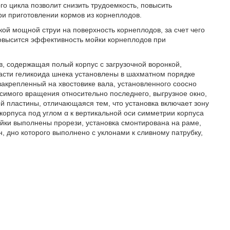
го цикла позволит снизить трудоемкость, повысить
и приготовлении кормов из корнеплодов.
ой мощной струи на поверхность корнеплодов, за счет чего
повысится эффективность мойки корнеплодов при
, содержащая полый корпус с загрузочной воронкой,
асти геликоида шнека установлены в шахматном порядке
акрепленный на хвостовике вала, установленного соосно
симого вращения относительно последнего, выгрузное окно,
 пластины, отличающаяся тем, что установка включает зону
корпуса под углом α к вертикальной оси симметрии корпуса
йки выполнены прорези, установка смонтирована на раме,
 дно которого выполнено с уклонами к сливному патрубку,