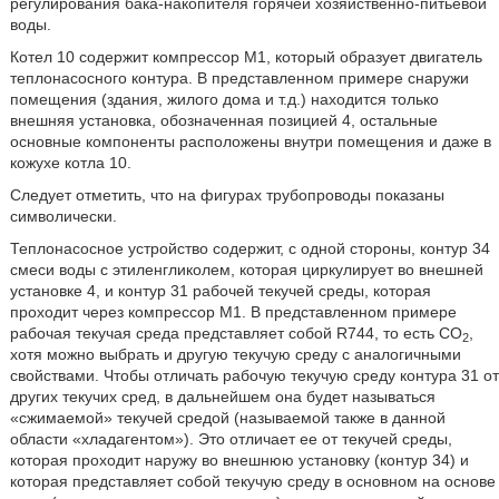
регулирования бака-накопителя горячей хозяйственно-питьевой
воды.
Котел 10 содержит компрессор М1, который образует двигатель
теплонасосного контура. В представленном примере снаружи
помещения (здания, жилого дома и т.д.) находится только
внешняя установка, обозначенная позицией 4, остальные
основные компоненты расположены внутри помещения и даже в
кожухе котла 10.
Следует отметить, что на фигурах трубопроводы показаны
символически.
Теплонасосное устройство содержит, с одной стороны, контур 34
смеси воды с этиленгликолем, которая циркулирует во внешней
установке 4, и контур 31 рабочей текучей среды, которая
проходит через компрессор М1. В представленном примере
рабочая текучая среда представляет собой R744, то есть СО
,
2
хотя можно выбрать и другую текучую среду с аналогичными
свойствами. Чтобы отличать рабочую текучую среду контура 31 от
других текучих сред, в дальнейшем она будет называться
«сжимаемой» текучей средой (называемой также в данной
области «хладагентом»). Это отличает ее от текучей среды,
которая проходит наружу во внешнюю установку (контур 34) и
которая представляет собой текучую среду в основном на основе