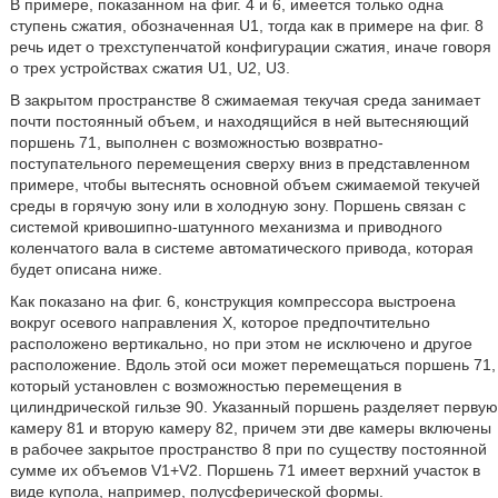
В примере, показанном на фиг. 4 и 6, имеется только одна
ступень сжатия, обозначенная U1, тогда как в примере на фиг. 8
речь идет о трехступенчатой конфигурации сжатия, иначе говоря
о трех устройствах сжатия U1, U2, U3.
В закрытом пространстве 8 сжимаемая текучая среда занимает
почти постоянный объем, и находящийся в ней вытесняющий
поршень 71, выполнен с возможностью возвратно-
поступательного перемещения сверху вниз в представленном
примере, чтобы вытеснять основной объем сжимаемой текучей
среды в горячую зону или в холодную зону. Поршень связан с
системой кривошипно-шатунного механизма и приводного
коленчатого вала в системе автоматического привода, которая
будет описана ниже.
Как показано на фиг. 6, конструкция компрессора выстроена
вокруг осевого направления Х, которое предпочтительно
расположено вертикально, но при этом не исключено и другое
расположение. Вдоль этой оси может перемещаться поршень 71,
который установлен с возможностью перемещения в
цилиндрической гильзе 90. Указанный поршень разделяет первую
камеру 81 и вторую камеру 82, причем эти две камеры включены
в рабочее закрытое пространство 8 при по существу постоянной
сумме их объемов V1+V2. Поршень 71 имеет верхний участок в
виде купола, например, полусферической формы.