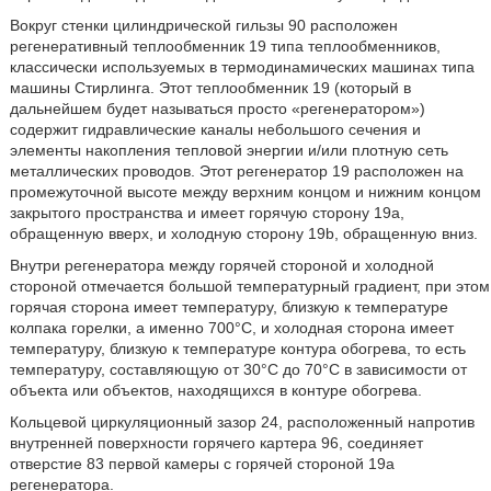
Вокруг стенки цилиндрической гильзы 90 расположен
регенеративный теплообменник 19 типа теплообменников,
классически используемых в термодинамических машинах типа
машины Стирлинга. Этот теплообменник 19 (который в
дальнейшем будет называться просто «регенератором»)
содержит гидравлические каналы небольшого сечения и
элементы накопления тепловой энергии и/или плотную сеть
металлических проводов. Этот регенератор 19 расположен на
промежуточной высоте между верхним концом и нижним концом
закрытого пространства и имеет горячую сторону 19а,
обращенную вверх, и холодную сторону 19b, обращенную вниз.
Внутри регенератора между горячей стороной и холодной
стороной отмечается большой температурный градиент, при этом
горячая сторона имеет температуру, близкую к температуре
колпака горелки, а именно 700°С, и холодная сторона имеет
температуру, близкую к температуре контура обогрева, то есть
температуру, составляющую от 30°С до 70°С в зависимости от
объекта или объектов, находящихся в контуре обогрева.
Кольцевой циркуляционный зазор 24, расположенный напротив
внутренней поверхности горячего картера 96, соединяет
отверстие 83 первой камеры с горячей стороной 19а
регенератора.