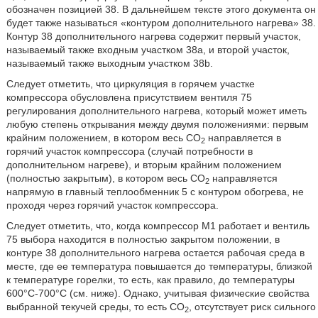
обозначен позицией 38. В дальнейшем тексте этого документа он
будет также называться «контуром дополнительного нагрева» 38.
Контур 38 дополнительного нагрева содержит первый участок,
называемый также входным участком 38а, и второй участок,
называемый также выходным участком 38b.
Следует отметить, что циркуляция в горячем участке
компрессора обусловлена присутствием вентиля 75
регулирования дополнительного нагрева, который может иметь
любую степень открывания между двумя положениями: первым
крайним положением, в котором весь СО
направляется в
2
горячий участок компрессора (случай потребности в
дополнительном нагреве), и вторым крайним положением
(полностью закрытым), в котором весь СО
направляется
2
напрямую в главный теплообменник 5 с контуром обогрева, не
проходя через горячий участок компрессора.
Следует отметить, что, когда компрессор М1 работает и вентиль
75 выбора находится в полностью закрытом положении, в
контуре 38 дополнительного нагрева остается рабочая среда в
месте, где ее температура повышается до температуры, близкой
к температуре горелки, то есть, как правило, до температуры
600°С-700°С (см. ниже). Однако, учитывая физические свойства
выбранной текучей среды, то есть СО
, отсутствует риск сильного
2