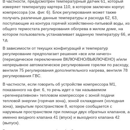
В частности, предусмотрен температурный датчик 61, который
измеряет температуру картера 110, в котором заключен корпус
компрессора (см. фиг. 6). Блок регулирования может также
получать различные данные температуры и расхода 62, 63,
поступающие из контура горячей хозяйственно-питьевой воды, из
общего термостата регулирования обогрева в жилом доме, на
котором пользователь устанавливает заданную температуру 66, и
т.д.
В зависимости от текущих конфигураций и температур
регулирование предполагает решения «все или ничего»
(периодическое переключение ВКЛЮЧЕНО/ВЫКЛЮЧЕНО) и/или
непрерывное автоматическое регулирование горелки по расходу,
вентиля 75 регулирования дополнительного нагрева, вентиля 78
регулирования ГВС.
В частности, если говорить об устройстве компрессора М1,
показанного на фиг. 6, то речь идет о так называемом
«регенеративном» тепловом компрессоре с зоной подачи
тепловой энергии (горячая зона), зоной охлаждения (холодная
зона), закрытым пространством 8, которое сообщается с
наружным пространством при помощи двух обратных клапанов, а
именно входного клапана 41 (впуск) и выходного клапана 42
(выпуск).