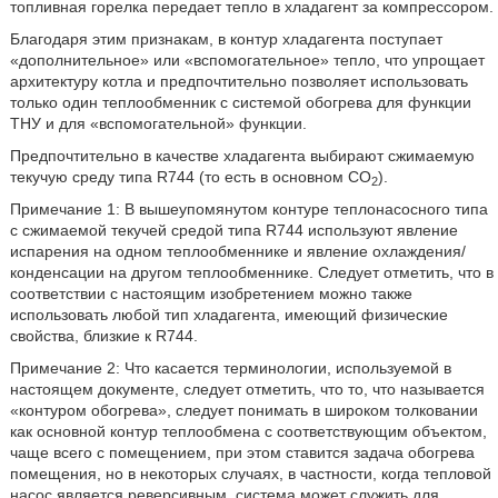
топливная горелка передает тепло в хладагент за компрессором.
Благодаря этим признакам, в контур хладагента поступает
«дополнительное» или «вспомогательное» тепло, что упрощает
архитектуру котла и предпочтительно позволяет использовать
только один теплообменник с системой обогрева для функции
ТНУ и для «вспомогательной» функции.
Предпочтительно в качестве хладагента выбирают сжимаемую
текучую среду типа R744 (то есть в основном СО
).
2
Примечание 1: В вышеупомянутом контуре теплонасосного типа
с сжимаемой текучей средой типа R744 используют явление
испарения на одном теплообменнике и явление охлаждения/
конденсации на другом теплообменнике. Следует отметить, что в
соответствии с настоящим изобретением можно также
использовать любой тип хладагента, имеющий физические
свойства, близкие к R744.
Примечание 2: Что касается терминологии, используемой в
настоящем документе, следует отметить, что то, что называется
«контуром обогрева», следует понимать в широком толковании
как основной контур теплообмена с соответствующим объектом,
чаще всего с помещением, при этом ставится задача обогрева
помещения, но в некоторых случаях, в частности, когда тепловой
насос является реверсивным, система может служить для