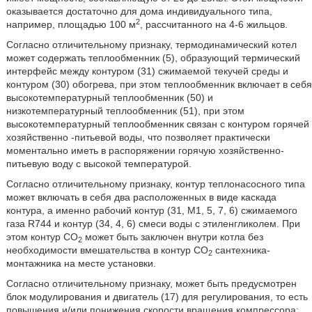
оказывается достаточно для дома индивидуального типа,
2
например, площадью 100 м
, рассчитанного на 4-6 жильцов.
Согласно отличительному признаку, термодинамический котел
может содержать теплообменник (5), образующий термический
интерфейс между контуром (31) сжимаемой текучей среды и
контуром (30) обогрева, при этом теплообменник включает в себя
высокотемпературный теплообменник (50) и
низкотемпературный теплообменник (51), при этом
высокотемпературный теплообменник связан с контуром горячей
хозяйственно -питьевой воды, что позволяет практически
моментально иметь в распоряжении горячую хозяйственно-
питьевую воду с высокой температурой.
Согласно отличительному признаку, контур теплонасосного типа
может включать в себя два расположенных в виде каскада
контура, а именно рабочий контур (31, М1, 5, 7, 6) сжимаемого
газа R744 и контур (34, 4, 6) смеси воды с этиленгликолем. При
этом контур СО
может быть заключен внутри котла без
2
необходимости вмешательства в контур СО
сантехника-
2
монтажника на месте установки.
Согласно отличительному признаку, может быть предусмотрен
блок модулирования и двигатель (17) для регулирования, то есть
повышения и/или понижения скорости вращения компрессора;