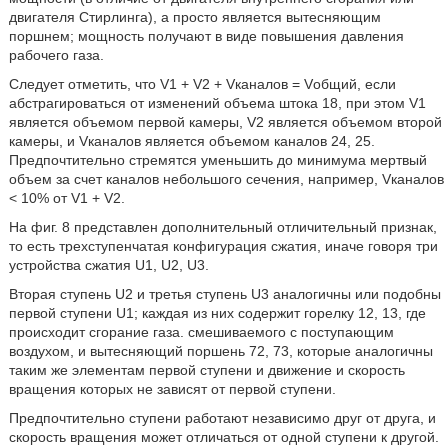
двигателя Стирлинга), а просто является вытесняющим
поршнем; мощность получают в виде повышения давления
рабочего газа.
Следует отметить, что V1 + V2 + Vканалов = Vобщий, если
абстрагироваться от изменений объема штока 18, при этом V1
является объемом первой камеры, V2 является объемом второй
камеры, и Vканалов является объемом каналов 24, 25.
Предпочтительно стремятся уменьшить до минимума мертвый
объем за счет каналов небольшого сечения, например, Vканалов
< 10% от V1 + V2.
На фиг. 8 представлен дополнительный отличительный признак,
то есть трехступенчатая конфигурация сжатия, иначе говоря три
устройства сжатия U1, U2, U3.
Вторая ступень U2 и третья ступень U3 аналогичны или подобны
первой ступени U1; каждая из них содержит горелку 12, 13, где
происходит сгорание газа. смешиваемого с поступающим
воздухом, и вытесняющий поршень 72, 73, которые аналогичны
таким же элементам первой ступени и движение и скорость
вращения которых не зависят от первой ступени.
Предпочтительно ступени работают независимо друг от друга, и
скорость вращения может отличаться от одной ступени к другой.