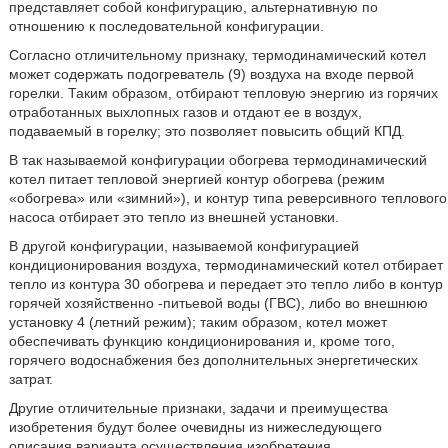
представляет собой конфигурацию, альтернативную по
отношению к последовательной конфигурации.
Согласно отличительному признаку, термодинамический котел
может содержать подогреватель (9) воздуха на входе первой
горелки. Таким образом, отбирают тепловую энергию из горячих
отработанных выхлопных газов и отдают ее в воздух,
подаваемый в горелку; это позволяет повысить общий КПД.
В так называемой конфигурации обогрева термодинамический
котел питает тепловой энергией контур обогрева (режим
«обогрева» или «зимний»), и контур типа реверсивного теплового
насоса отбирает это тепло из внешней установки.
В другой конфигурации, называемой конфигурацией
кондиционирования воздуха, термодинамический котел отбирает
тепло из контура 30 обогрева и передает это тепло либо в контур
горячей хозяйственно -питьевой воды (ГВС), либо во внешнюю
установку 4 (летний режим); таким образом, котел может
обеспечивать функцию кондиционирования и, кроме того,
горячего водоснабжения без дополнительных энергетических
затрат.
Другие отличительные признаки, задачи и преимущества
изобретения будут более очевидны из нижеследующего
описания варианта осуществления изобретения,