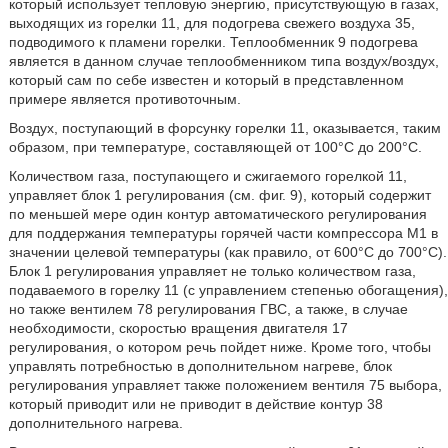
который использует тепловую энергию, присутствующую в газах,
выходящих из горелки 11, для подогрева свежего воздуха 35,
подводимого к пламени горелки. Теплообменник 9 подогрева
является в данном случае теплообменником типа воздух/воздух,
который сам по себе известен и который в представленном
примере является противоточным.
Воздух, поступающий в форсунку горелки 11, оказывается, таким
образом, при температуре, составляющей от 100°С до 200°С.
Количеством газа, поступающего и сжигаемого горелкой 11,
управляет блок 1 регулирования (см. фиг. 9), который содержит
по меньшей мере один контур автоматического регулирования
для поддержания температуры горячей части компрессора М1 в
значении целевой температуры (как правило, от 600°С до 700°С).
Блок 1 регулирования управляет не только количеством газа,
подаваемого в горелку 11 (с управлением степенью обогащения),
но также вентилем 78 регулирования ГВС, а также, в случае
необходимости, скоростью вращения двигателя 17
регулирования, о котором речь пойдет ниже. Кроме того, чтобы
управлять потребностью в дополнительном нагреве, блок
регулирования управляет также положением вентиля 75 выбора,
который приводит или не приводит в действие контур 38
дополнительного нагрева.