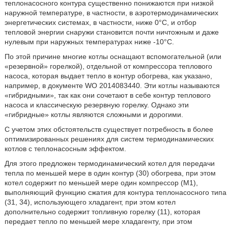
теплонасосного контура существенно понижаются при низкой
наружной температуре, в частности, в аэротермодинамических
энергетических системах, в частности, ниже 0°С, и отбор
тепловой энергии снаружи становится почти ничтожным и даже
нулевым при наружных температурах ниже -10°С.
По этой причине многие котлы оснащают вспомогательной (или
«резервной» горелкой), отдельной от компрессора теплового
насоса, которая выдает тепло в контур обогрева, как указано,
например, в документе WO 2014083440. Эти котлы называются
«гибридными», так как они сочетают в себе контур теплового
насоса и классическую резервную горелку. Однако эти
«гибридные» котлы являются сложными и дорогими.
С учетом этих обстоятельств существует потребность в более
оптимизированных решениях для систем термодинамических
котлов с теплонасосным эффектом.
Для этого предложен термодинамический котел для передачи
тепла по меньшей мере в один контур (30) обогрева, при этом
котел содержит по меньшей мере один компрессор (М1),
выполняющий функцию сжатия для контура теплонасосного типа
(31, 34), использующего хладагент, при этом котел
дополнительно содержит топливную горелку (11), которая
передает тепло по меньшей мере хладагенту, при этом