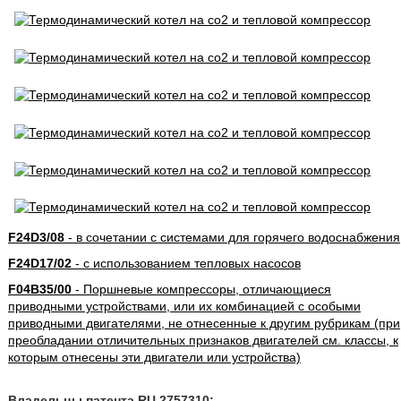
F24D3/08
- в сочетании с системами для горячего водоснабжения
F24D17/02
- с использованием тепловых насосов
F04B35/00
- Поршневые компрессоры, отличающиеся
приводными устройствами, или их комбинацией с особыми
приводными двигателями, не отнесенные к другим рубрикам (при
преобладании отличительных признаков двигателей см. классы, к
которым отнесены эти двигатели или устройства)
Владельцы патента RU 2757310: