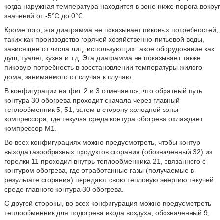
когда наружная температура находится в зоне ниже порога вокруг
значений от -5°С до 0°С.
Кроме того, эта диаграмма не показывает пиковых потребностей,
таких как производство горячей хозяйственно-питьевой воды,
зависящее от числа лиц, использующих такое оборудование как
душ, туалет, кухня и т.д. Эта диаграмма не показывает также
пиковую потребность в восстановлении температуры жилого
дома, занимаемого от случая к случаю.
В конфигурации на фиг. 2 и 3 отмечается, что обратный путь
контура 30 обогрева проходит сначала через главный
теплообменник 5, 51, затем в сторону холодной зоны
компрессора, где текучая среда контура обогрева охлаждает
компрессор М1.
Во всех конфигурациях можно предусмотреть, чтобы контур
выхода газообразных продуктов сгорания (обозначенный 32) из
горелки 11 проходил внутрь теплообменника 21, связанного с
контуром обогрева, где отработанные газы (получаемые в
результате сгорания) передают свою тепловую энергию текучей
среде главного контура 30 обогрева.
С другой стороны, во всех конфигурация можно предусмотреть
теплообменник для подогрева входа воздуха, обозначенный 9,