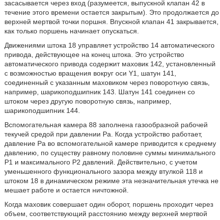
засасывается через вход (разумеется, выпускной клапан 42 в
течение этого времени остается закрытым). Это продолжается до
верхней мертвой точки поршня. Впускной клапан 41 закрывается,
как только поршень начинает опускаться.
Движениями штока 18 управляет устройство 14 автоматического
привода, действующее на конец штока. Это устройство
автоматического привода содержит маховик 142, установленный
с возможностью вращения вокруг оси Y1, шатун 141,
соединенный с указанным маховиком через поворотную связь,
например, шарикоподшипник 143. Шатун 141 соединен со
штоком через другую поворотную связь, например,
шарикоподшипник 144.
Вспомогательная камера 88 заполнена газообразной рабочей
текучей средой при давлении Ра. Когда устройство работает,
давление Ра во вспомогательной камере приводится к среднему
давлению, по существу равному половине суммы минимального
Р1 и максимального Р2 давлений. Действительно, с учетом
уменьшенного функционального зазора между втулкой 118 и
штоком 18 в динамическом режиме эта незначительная утечка не
мешает работе и остается ничтожной.
Когда маховик совершает один оборот, поршень проходит через
объем, соответствующий расстоянию между верхней мертвой