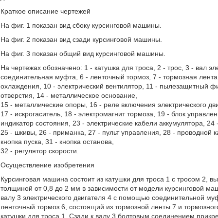
Краткое описание чертежей
На фиг. 1 показан вид сбоку курсинговой машины.
На фиг. 2 показан вид сзади курсинговой машины.
На фиг. 3 показан общий вид курсинговой машины.
На чертежах обозначено: 1 - катушка для троса, 2 - трос, 3 - вал эл
соединительная муфта, 6 - ленточный тормоз, 7 - тормозная лента
охлаждения, 10 - электрический вентилятор, 11 - пылезащитный фил
отверстия, 14 - металлическое основание,
15 - металлические опоры, 16 - реле включения электрического дв
17 - искрогаситель, 18 - электромагнит тормоза, 19 - блок управлен
индикатор состояния, 23 - электрические кабели аккумулятора, 24 
25 - шкивы, 26 - приманка, 27 - пульт управления, 28 - проводной 
кнопка пуска, 31 - кнопка останова,
32 - регулятор скорости.
Осуществление изобретения
Курсинговая машина состоит из катушки для троса 1 с тросом 2, в
толщиной от 0,8 до 2 мм в зависимости от модели курсинговой ма
валу 3 электрического двигателя 4 с помощью соединительной муфт
ленточный тормоз 6, состоящий из тормозной ленты 7 и тормозно
катушки для троса 1. Сзади к валу 3 болтовым соединением прик