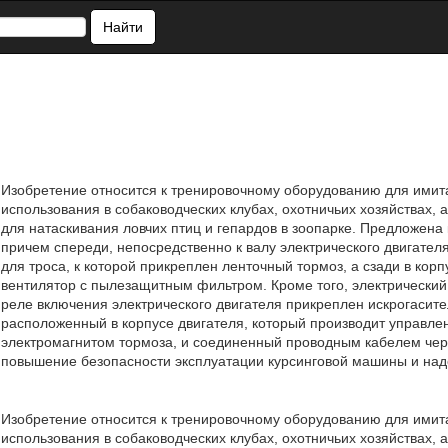
Найти
Изобретение относится к тренировочному оборудованию для имит
использования в собаководческих клубах, охотничьих хозяйствах, 
для натаскивания ловчих птиц и гепардов в зоопарке. Предложена
причем спереди, непосредственно к валу электрического двигате
для троса, к которой прикреплен ленточный тормоз, а сзади в кор
вентилятор с пылезащитным фильтром. Кроме того, электрический 
реле включения электрического двигателя прикреплен искрогасите
расположенный в корпусе двигателя, который производит управлен
электромагнитом тормоза, и соединенный проводным кабелем чере
повышение безопасности эксплуатации курсинговой машины и надеж
Изобретение относится к тренировочному оборудованию для имит
использования в собаководческих клубах, охотничьих хозяйствах, 