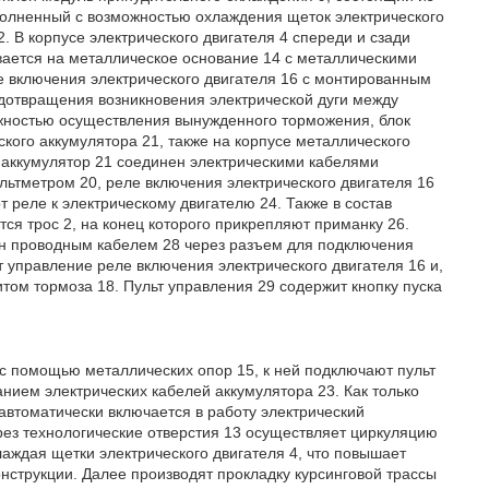
полненный с возможностью охлаждения щеток электрического
. В корпусе электрического двигателя 4 спереди и сзади
ивается на металлическое основание 14 с металлическими
е включения электрического двигателя 16 с монтированным
дотвращения возникновения электрической дуги между
ожностью осуществления вынужденного торможения, блок
ского аккумулятора 21, также на корпусе металлического
 аккумулятор 21 соединен электрическими кабелями
ольтметром 20, реле включения электрического двигателя 16
 реле к электрическому двигателю 24. Также в состав
ся трос 2, на конец которого прикрепляют приманку 26.
нен проводным кабелем 28 через разъем для подключения
т управление реле включения электрического двигателя 16 и,
итом тормоза 18. Пульт управления 29 содержит кнопку пуска
с помощью металлических опор 15, к ней подключают пульт
анием электрических кабелей аккумулятора 23. Как только
автоматически включается в работу электрический
рез технологические отверстия 13 осуществляет циркуляцию
лаждая щетки электрического двигателя 4, что повышает
онструкции. Далее производят прокладку курсинговой трассы