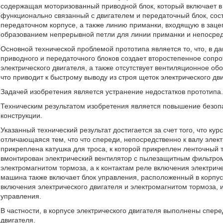
содержащая моторизованный приводной блок, который включает в 
функционально связанный с двигателем и передаточный блок, сос
передаточном корпусе, а также линию приманки, входящую в зац
образованием непрерывной петли для линии приманки и непосред
Основной технической проблемой прототипа является то, что, в
приводного и передаточного блоков создает второстепенное сопро
электрического двигателя, а также отсутствует вентиляционное об
что приводит к быстрому выводу из строя щеток электрического дв
Задачей изобретения является устранение недостатков прототипа
Техническим результатом изобретения является повышение безоп
конструкции.
Указанный технический результат достигается за счет того, что к
отличающаяся тем, что что спереди, непосредственно к валу эле
прикреплена катушка для троса, к которой прикреплен ленточный т
вмонтирован электрический вентилятор с пылезащитным фильтром,
электромагнитом тормоза, а к контактам реле включения электриче
машина также включает блок управления, расположенный в корпус
включения электрического двигателя и электромагнитом тормоза,
управления.
В частности, в корпусе электрического двигателя выполнены спере
двигателя.