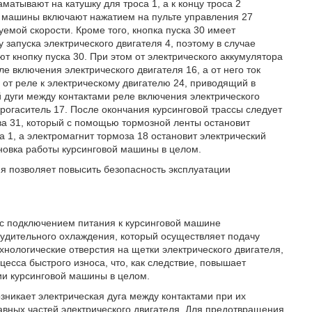
матывают на катушку для троса 1, а к концу троса 2
й машины включают нажатием на пульте управления 27
уемой скорости. Кроме того, кнопка пуска 30 имеет
 запуска электрического двигателя 4, поэтому в случае
 кнопку пуска 30. При этом от электрического аккумулятора
ле включения электрического двигателя 16, а от него ток
 от реле к электрическому двигателю 24, приводящий в
 дуги между контактами реле включения электрического
крогаситель 17. После окончания курсинговой трассы следует
ва 31, который с помощью тормозной ленты остановит
а 1, а электромагнит тормоза 18 остановит электрический
ановка работы курсинговой машины в целом.
я позволяет повысить безопасность эксплуатации
 с подключением питания к курсинговой машине
нудительного охлаждения, который осуществляет подачу
хнологические отверстия на щетки электрического двигателя,
сса быстрого износа, что, как следствие, повышает
ии курсинговой машины в целом.
зникает электрическая дуга между контактами при их
авных частей электрического двигателя. Для предотвращения