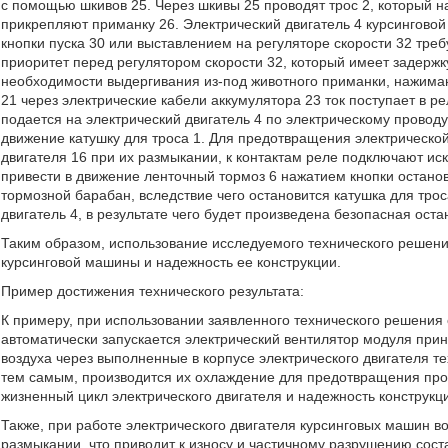
с помощью шкивов 25. Через шкивы 25 проводят трос 2, который на
прикрепляют приманку 26. Электрический двигатель 4 курсингово
кнопки пуска 30 или выставлением на регуляторе скорости 32 треб
приоритет перед регулятором скорости 32, который имеет задержку
необходимости выдергивания из-под животного приманки, нажимают
21 через электрические кабели аккумулятора 23 ток поступает в ре
подается на электрический двигатель 4 по электрическому проводу
движение катушку для троса 1. Для предотвращения электрической
двигателя 16 при их размыкании, к контактам реле подключают ис
привести в движение ленточный тормоз 6 нажатием кнопки остано
тормозной барабан, вследствие чего остановится катушка для трос
двигатель 4, в результате чего будет произведена безопасная ост
Таким образом, использование исследуемого технического решени
курсинговой машины и надежность ее конструкции.
Пример достижения технического результата:
К примеру, при использовании заявленного технического решения
автоматически запускается электрический вентилятор модуля при
воздуха через выполненные в корпусе электрического двигателя те
тем самым, производится их охлаждение для предотвращения проце
жизненный цикл электрического двигателя и надежность конструкц
Также, при работе электрического двигателя курсинговых машин во
размыкании, что приводит к износу и частичному разрушению сост