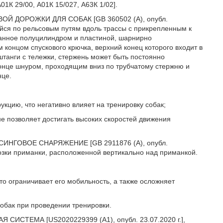
01К 29/00, А01К 15/027, А63К 1/02].
ОЙ ДОРОЖКИ ДЛЯ СОБАК [GB 360502 (A), опубл.
щейся по рельсовым путям вдоль трассы с прикрепленным к
ованное полуцилиндром и пластиной, шарнирно
концом спускового крючка, верхний конец которого входит в
танги с тележки, стержень может быть постоянно
конце шнуром, проходящим вниз по трубчатому стержню и
нце.
кцию, что негативно влияет на тренировку собак;
 не позволяет достигать высоких скоростей движения
СИНГОВОЕ СНАРЯЖЕНИЕ [GB 2911876 (A), опубл.
возки приманки, расположенной вертикально над приманкой.
то ограничивает его мобильность, а также осложняет
собак при проведении тренировки.
 СИСТЕМА [US2020229399 (A1), опубл. 23.07.2020 г.],