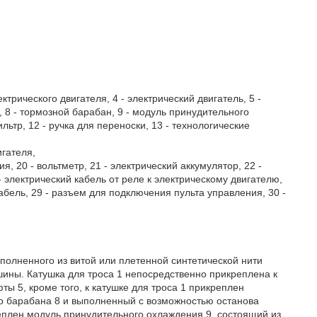
ектрического двигателя, 4 - электрический двигатель, 5 -
, 8 - тормозной барабан, 9 - модуль принудительного
ьтр, 12 - ручка для переноски, 13 - технологические
игателя,
ия, 20 - вольтметр, 21 - электрический аккумулятор, 22 -
- электрический кабель от реле к электрическому двигателю,
кабель, 29 - разъем для подключения пульта управления, 30 -
ыполненного из витой или плетенной синтетической нити
шины. Катушка для троса 1 непосредственно прикреплена к
ы 5, кроме того, к катушке для троса 1 прикреплен
го барабана 8 и выполненный с возможностью останова
реплен модуль принудительного охлаждения 9, состоящий из