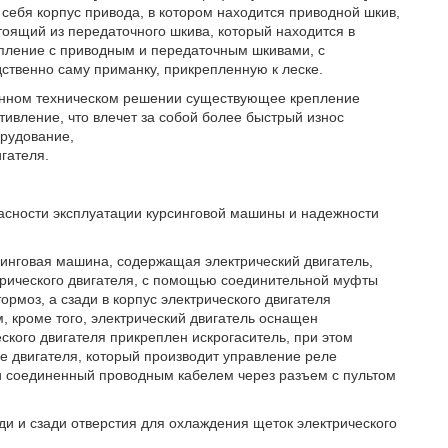
себя корпус привода, в котором находится приводной шкив,
тоящий из передаточного шкива, который находится в
епление с приводным и передаточным шкивами, с
ственно саму приманку, прикрепленную к леске.
 данном техническом решении существующее крепление
тивление, что влечет за собой более быстрый износ
орудование,
игателя.
.
асности эксплуатации курсинговой машины и надежности
урсинговая машина, содержащая электрический двигатель,
ктрического двигателя, с помощью соединительной муфты
ормоз, а сзади в корпус электрического двигателя
 кроме того, электрический двигатель оснащен
ского двигателя прикреплен искрогаситель, при этом
е двигателя, который производит управление реле
 и соединенный проводным кабелем через разъем с пультом
ди и сзади отверстия для охлаждения щеток электрического