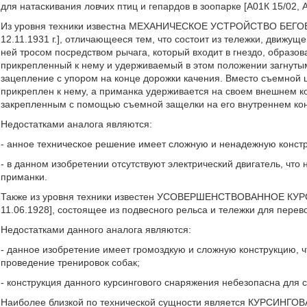
для натаскивания ловчих птиц и гепардов в зоопарке [А01К 15/02, А
Из уровня техники известна МЕХАНИЧЕСКОЕ УСТРОЙСТВО БЕГОВ
12.11.1931 г.], отличающееся тем, что состоит из тележки, движу
ней тросом посредством рычага, который входит в гнездо, образ
прикрепленный к нему и удерживаемый в этом положении загнутым 
зацепление с упором на конце дорожки качения. Вместо съемной ш
прикреплен к нему, а приманка удерживается на своем внешнем 
закрепленным с помощью съемной защелки на его внутреннем ко
Недостатками аналога являются:
- анное техническое решение имеет сложную и ненадежную констру
- в данном изобретении отсутствуют электрический двигатель, что
приманки.
Также из уровня техники известен УСОВЕРШЕНСТВОВАННОЕ КУР
11.06.1928], состоящее из подвесного рельса и тележки для пере
Недостатками данного аналога являются:
- данное изобретение имеет громоздкую и сложную конструкцию, ч
проведение тренировок собак;
- конструкция данного курсингового снаряжения небезопасна для 
Наиболее близкой по технической сущности является КУРСИНГОВАЯ