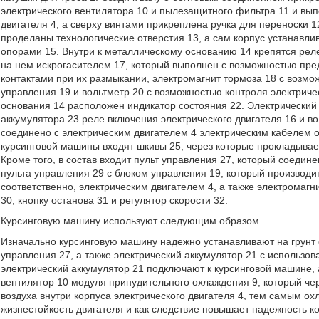
электрического вентилятора 10 и пылезащитного фильтра 11 и вы
двигателя 4, а сверху винтами прикреплена ручка для переноски 12
проделаны технологические отверстия 13, а сам корпус устанавл
опорами 15. Внутри к металлическому основанию 14 крепятся рел
на нем искрогасителем 17, который выполнен с возможностью пре
контактами при их размыкании, электромагнит тормоза 18 с возм
управления 19 и вольтметр 20 с возможностью контроля электриче
основания 14 расположен индикатор состояния 22. Электрический
аккумулятора 23 реле включения электрического двигателя 16 и в
соединено с электрическим двигателем 4 электрическим кабелем от
курсинговой машины входят шкивы 25, через которые прокладывает
Кроме того, в состав входит пульт управления 27, который соеди
пульта управления 29 с блоком управления 19, который производи
соответственно, электрическим двигателем 4, а также электромагн
30, кнопку останова 31 и регулятор скорости 32.
Курсинговую машину используют следующим образом.
Изначально курсинговую машину надежно устанавливают на грунт 
управления 27, а также электрический аккумулятор 21 с использов
электрический аккумулятор 21 подключают к курсинговой машине, 
вентилятор 10 модуля принудительного охлаждения 9, который че
воздуха внутри корпуса электрического двигателя 4, тем самым ох
жизнестойкость двигателя и как следствие повышает надежность к