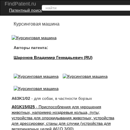
FindPatent.ru
Патентный поиск
Курсинговая машина
Авторы патента:
Шаронов Владимир Геннадьевич (RU)
A63K1/02
- для собак, в частности борзых
A01K15/025
- Приспособления для укрощения
животных, например ноздревые кольца, путы;
устройства для опрокидывания животных; устройства
для дрессировки; станы для случки (устройства для
ветеринарных целей A61D 3/00)