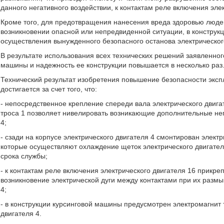
данного негативного воздействии, к контактам реле включения эле
Кроме того, для предотвращения нанесения вреда здоровью люде
возникновении опасной или непредвиденной ситуации, в конструк
осуществления вынужденного безопасного останова электрическог
В результате использования всех технических решений заявленног
машины и надежность ее конструкции повышается в несколько раз
Технический результат изобретения повышение безопасности эксп
достигается за счет того, что:
- непосредственное крепление спереди вала электрического двиг
троса 1 позволяет нивелировать возникающие дополнительные не
4;
- сзади на корпусе электрического двигателя 4 смонтирован элек
которые осуществляют охлаждение щеток электрического двигателя
срока службы;
- к контактам реле включения электрического двигателя 16 прикре
возникновение электрической дуги между контактами при их размы
4;
- в конструкции курсинговой машины предусмотрен электромагнит
двигателя 4.