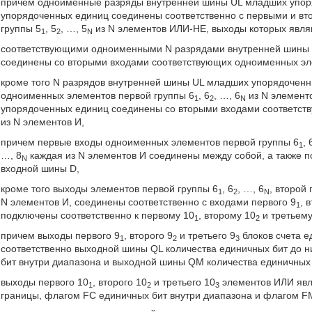
причем одноименные разряды внутренней шины UL младших упор
упорядоченных единиц соединены соответственно с первыми и в
группы 5
, 5
, …, 5
из N элементов ИЛИ-НЕ, выходы которых явл
1
2
N
соответствующими одноименными N разрядами внутренней шины U
соединены со вторыми входами соответствующих одноименных эл
кроме того N разрядов внутренней шины UL младших упорядочен
одноименных элементов первой группы 6
, 6
, …, 6
из N элемент
1
2
N
упорядоченных единиц соединены со вторыми входами соответст
из N элементов И,
причем первые входы одноименных элементов первой группы 6
, 
1
…, 8
каждая из N элементов И соединены между собой, а также
N
входной шины D,
кроме того выходы элементов первой группы 6
, 6
, …, 6
, второй 
1
2
N
N элементов И, соединены соответственно с входами первого 9
, 
1
подключены соответственно к первому 10
, второму 10
и третьему
1
2
причем выходы первого 9
, второго 9
и третьего 9
блоков счета 
1
2
3
соответственно выходной шины QL количества единичных бит до 
бит внутри диапазона и выходной шины QM количества единичных
выходы первого 10
, второго 10
и третьего 10
элементов ИЛИ явл
1
2
3
границы, флагом FC единичных бит внутри диапазона и флагом F