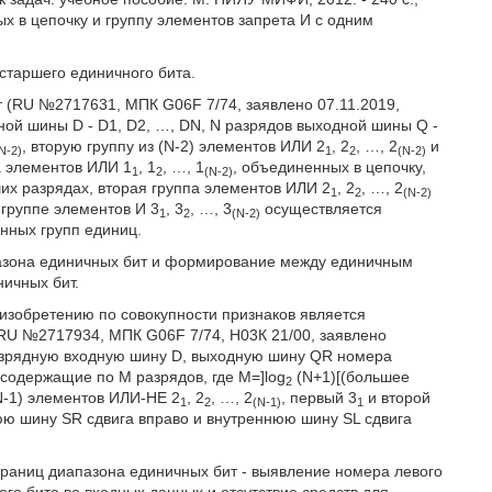
х в цепочку и группу элементов запрета И с одним
старшего единичного бита.
т (RU №2717631, МПК G06F 7/74, заявлено 07.11.2019,
ной шины D - D1, D2, …, DN, N разрядов выходной шины Q -
, вторую группу из (N-2) элементов ИЛИ 2
, 2
, …, 2
и
N-2)
1
2
(N-2)
а элементов ИЛИ 1
, 1
, …, 1
, объединенных в цепочку,
1
2
(N-2)
х разрядах, вторая группа элементов ИЛИ 2
, 2
, …, 2
1
2
(N-2)
 группе элементов И 3
, 3
, …, 3
осуществляется
1
2
(N-2)
нных групп единиц.
пазона единичных бит и формирование между единичным
ичных бит.
 изобретению по совокупности признаков является
(RU №2717934, МПК G06F 7/74, Н03К 21/00, заявлено
разрядную входную шину D, выходную шину QR номера
содержащие по М разрядов, где M=]log
(N+1)[(большее
2
(N-1) элементов ИЛИ-НЕ 2
, 2
, …, 2
, первый 3
и второй
1
2
(N-1)
1
юю шину SR сдвига вправо и внутреннюю шину SL сдвига
границ диапазона единичных бит - выявление номера левого