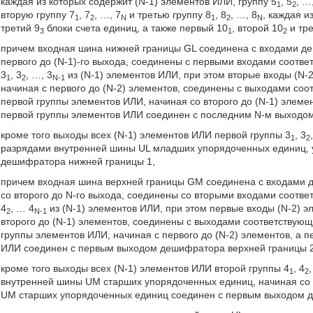
каждая из которых содержит (N-1) элементов ИЛИ, группу 5
, 5
, …
1
2
вторую группу 7
, 7
, …, 7
и третью группу 8
, 8
, …, 8
, каждая и
1
2
N
1
2
N
третий 9
блоки счета единиц, а также первый 10
, второй 10
и тре
3
1
2
причем входная шина нижней границы GL соединена с входами де
первого до (N-1)-го выхода, соединены с первыми входами соотв
3
, 3
, …, 3
из (N-1) элементов ИЛИ, при этом вторые входы (N-2
1
2
N-1
начиная с первого до (N-2) элементов, соединены с выходами со
первой группы элементов ИЛИ, начиная со второго до (N-1) элемен
первой группы элементов ИЛИ соединен с последним N-м выходо
кроме того выходы всех (N-1) элементов ИЛИ первой группы 3
, 3
1
2
разрядами внутренней шины UL младших упорядоченных единиц, у
дешифратора нижней границы 1,
причем входная шина верхней границы GM соединена с входами д
со второго до N-го выхода, соединены со вторыми входами соотве
4
, … 4
из (N-1) элементов ИЛИ, при этом первые входы (N-2) э
2
N-1
второго до (N-1) элементов, соединены с выходами соответствую
группы элементов ИЛИ, начиная с первого до (N-2) элементов, а п
ИЛИ соединен с первым выходом дешифратора верхней границы 2
кроме того выходы всех (N-1) элементов ИЛИ второй группы 4
, 4
1
2
внутренней шины UM старших упорядоченных единиц, начиная со 
UM старших упорядоченных единиц соединен с первым выходом д