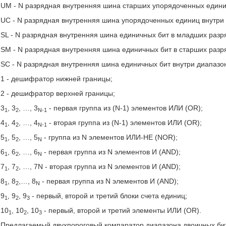
UM - N разрядная внутренняя шина старших упорядоченных едини
UC - N разрядная внутренняя шина упорядоченных единиц внутри
SL - N разрядная внутренняя шина единичных бит в младших разр
SM - N разрядная внутренняя шина единичных бит в старших разр
SC - N разрядная внутренняя шина единичных бит внутри диапазо
1 - дешифратор нижней границы;
2 - дешифратор верхней границы;
3
, 3
, …, 3
- первая группа из (N-1) элементов ИЛИ (OR);
1
2
N-1
4
, 4
, …, 4
- вторая группа из (N-1) элементов ИЛИ (OR);
1
2
N-1
5
, 5
, …, 5
- группа из N элементов ИЛИ-НЕ (NOR);
1
2
N
6
, 6
, …, 6
- первая группа из N элементов И (AND);
1
2
N
7
, 7
, …, 7N - вторая группа из N элементов И (AND);
1
2
8
, 8
,…, 8
- первая группа из N элементов И (AND);
1
2
N
9
, 9
, 9
- первый, второй и третий блоки счета единиц;
1
2
3
10
, 10
, 10
- первый, второй и третий элементы ИЛИ (OR).
1
2
3
Предлагаемый двухпороговый компаратор диапазона двоичных би