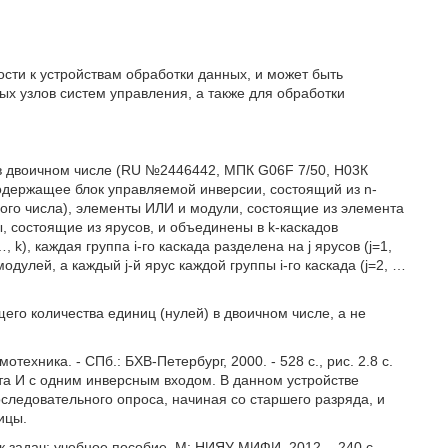
ости к устройствам обработки данных, и может быть
х узлов систем управления, а также для обработки
 в двоичном числе (RU №2446442, МПК G06F 7/50, Н03К
 содержащее блок управляемой инверсии, состоящий из n-
го числа), элементы ИЛИ и модули, состоящие из элемента
состоящие из ярусов, и объединены в k-каскадов
…, k), каждая группа i-го каскада разделена на j ярусов (j=1,
модулей, а каждый j-й ярус каждой группы i-го каскада (j=2, …
его количества единиц (нулей) в двоичном числе, а не
ехника. - СПб.: БХВ-Петербург, 2000. - 528 с., рис. 2.8 с.
та И с одним инверсным входом. В данном устройстве
следовательного опроса, начиная со старшего разряда, и
ицы.
задач: учебное пособие. М: НИЯУ МИФИ, 2012. - 240 с.,