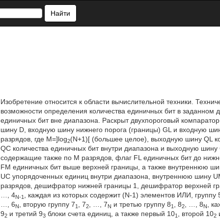
Найти
Изобретение относится к области вычислительной техники. Техни
возможности определения количества единичных бит в заданном д
единичных бит вне диапазона. Раскрыт двухпороговый компарато
шину D, входную шину нижнего порога (границы) GL и входную ши
разрядов, где M=]log
(N+1)[ (большее целое), выходную шину QL 
2
QC количества единичных бит внутри диапазона и выходную шину
содержащие также по М разрядов, флаг FL единичных бит до нижн
FM единичных бит выше верхней границы, а также внутреннюю ш
UC упорядоченных единиц внутри диапазона, внутреннюю шину U
разрядов, дешифратор нижней границы 1, дешифратор верхней гр
…, 4
, каждая из которых содержит (N-1) элементов ИЛИ, группу 
N-1
…, 6
, вторую группу 7
, 7
, …, 7
и третью группу 8
, 8
, …, 8
, к
N
1
2
N
1
2
N
9
и третий 9
блоки счета единиц, а также первый 10
, второй 10
2
3
1
2