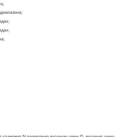
ц;
 диапазона;
ядах;
ядах;
на;
т содержит N разрядную входную шину D, входную шину