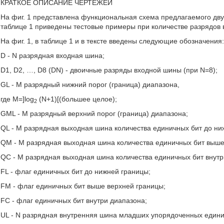
КРАТКОЕ ОПИСАНИЕ ЧЕРТЕЖЕЙ
На фиг. 1 представлена функциональная схема предлагаемого дву
таблице 1 приведены тестовые примеры при количестве разрядов 
На фиг. 1, в таблице 1 и в тексте введены следующие обозначения
D - N разрядная входная шина;
D1, D2, …, D8 (DN) - двоичные разряды входной шины (при N=8);
GL - М разрядный нижний порог (граница) диапазона,
где M=]log
(N+1)[(большее целое);
2
GML - М разрядный верхний порог (граница) диапазона;
QL - М разрядная выходная шина количества единичных бит до ни
QM - М разрядная выходная шина количества единичных бит выше
QC - М разрядная выходная шина количества единичных бит внутр
FL - флаг единичных бит до нижней границы;
FM - флаг единичных бит выше верхней границы;
FC - флаг единичных бит внутри диапазона;
UL - N разрядная внутренняя шина младших упорядоченных едини