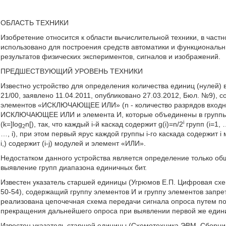
ОБЛАСТЬ ТЕХНИКИ
Изобретение относится к области вычислительной техники, в частн
использовано для построения средств автоматики и функциональны
результатов физических экспериментов, сигналов и изображений.
ПРЕДШЕСТВУЮЩИЙ УРОВЕНЬ ТЕХНИКИ
Известно устройство для определения количества единиц (нулей)
21/00, заявлено 11.04.2011, опубликовано 27.03.2012, Бюл. №9),
элементов «ИСКЛЮЧАЮЩЕЕ ИЛИ» (n - количество разрядов входно
ИСКЛЮЧАЮЩЕЕ ИЛИ и элемента И, которые объединены в группы, 
i
(k=]log
n[), так, что каждый i-й каскад содержит g(i)=n/2
групп (i=1, 
2
…, i), при этом первый ярус каждой группы i-го каскада содержит i 
i,) содержит (i-j) модулей и элемент «ИЛИ».
Недостатком данного устройства является определение только общ
выявление групп диапазона единичных бит.
Известен указатель старшей единицы (Угрюмов Е.П. Цифровая схемот
50-54), содержащий группу элементов И и группу элементов запре
реализована цепочечная схема передачи сигнала опроса путем по
прекращения дальнейшего опроса при выявлении первой же един
Известен указатель старшей единицы (Схемотехника ЭВМ. Сборник 