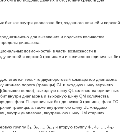
го бита во входных данных и отсутствие средств для
х бит как внутри диапазона бит, заданного нижней и верхней
 предназначено для выявления и подсчета количества
а пределы диапазона.
циональных возможностей в части возможности в
ду нижней и верхней границами и количество единичных бит
достигается тем, что двухпороговый компаратор диапазона
у нижнего порога (границы) GL и входную шину верхнего
)[(большее целое), выходную шину QL количества единичных
 бит внутри диапазона и выходную шину QM количества
рядов, флаг FL единичных бит до нижней границы, флаг FC
ерхней границы, а также внутреннюю шину UL младших
иц внутри диапазона, внутреннюю шину UM старших
ервую группу 3
, 3
, …, 3
и вторую группу 4
, 4
, …, 4
1
2
N-1
1
2
N-1