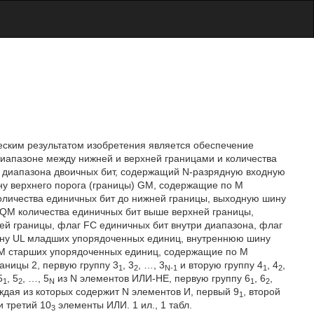
ческим результатом изобретения является обеспечение
иапазоне между нижней и верхней границами и количества
р диапазона двоичных бит, содержащий N-разрядную входную
ну верхнего порога (границы) GM, содержащие по М
количества единичных бит до нижней границы, выходную шину
 QM количества единичных бит выше верхней границы,
ей границы, флаг FC единичных бит внутри диапазона, флаг
ину UL младших упорядоченных единиц, внутреннюю шину
M старших упорядоченных единиц, содержащие по М
аницы 2, первую группу 3
, 3
, …, 3
и вторую группу 4
, 4
,
1
2
N-1
1
2
5
, 5
, …, 5
из N элементов ИЛИ-НЕ, первую группу 6
, 6
,
1
2
N
1
2
аждая из которых содержит N элементов И, первый 9
, второй
1
и третий 10
элементы ИЛИ. 1 ил., 1 табл.
3