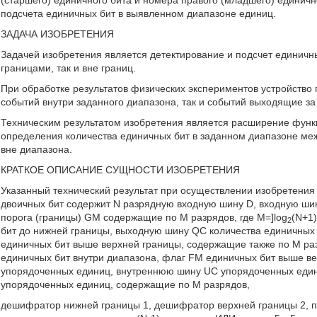
(старшего) единичного бита и номера правого (младшего) единично
подсчета единичных бит в выявленном диапазоне единиц.
ЗАДАЧА ИЗОБРЕТЕНИЯ
Задачей изобретения является детектирование и подсчет единичны
границами, так и вне границ.
При обработке результатов физических экспериментов устройство
событий внутри заданного диапазона, так и событий выходящие з
Техническим результатом изобретения является расширение функ
определения количества единичных бит в заданном диапазоне меж
вне диапазона.
КРАТКОЕ ОПИСАНИЕ СУЩНОСТИ ИЗОБРЕТЕНИЯ
Указанный технический результат при осуществлении изобретения 
двоичных бит содержит N разрядную входную шину D, входную шин
порога (границы) GM содержащие по М разрядов, где M=]log
(N+1
2
бит до нижней границы, выходную шину QC количества единичных
единичных бит выше верхней границы, содержащие также по М раз
единичных бит внутри диапазона, флаг FM единичных бит выше в
упорядоченных единиц, внутреннюю шину UC упорядоченных един
упорядоченных единиц, содержащие по М разрядов,
дешифратор нижней границы 1, дешифратор верхней границы 2, п