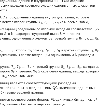
ядоченных единиц и внутренней шины UM старших
торыми входами соответствующих одноименных элементов
яются
C упорядоченных единиц внутри диапазона, которые
ементов второй группы 7
, 7
, …, 7
из N элементов И,
1
2
N
ных единиц соединены со вторыми входами соответствующих
ов И, а N разрядов внутренней шины UM старших
вующих одноименных элементов третьей группы 8
, 8
, …, 8
1
2
N
6
, …, 6
, второй группы 7
, 7
, …, 7
и третьей группы 8
, 8
,
2
N
1
2
N
1
2
 подключены к соответствующим одноименным N разрядам
группы 7
, 7
, …, 7
и третьей группы 8
, 8
, …, 8
, каждая из
1
2
N
1
2
N
второго 9
и третьего 9
блоков счета единиц, выходы которых
2
3
 10
элементам ИЛИ,
3
единиц являются соответствующими разрядами
нижней границы, выходной шины QC количества единичных
 бит выше верхней границы,
яются соответственно флагом FL единичных бит до нижней
M единичных бит выше верхней границы.