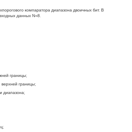
хпорогового компаратора диапазона двоичных бит. В
входных данных N=8.
:
жней границы;
 верхней границы;
и диапазона;
ц;