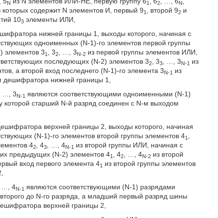
, 5
из N элементов ИЛИ-НЕ, первую группу 6
, 6
, …, 6
,
N
1
2
N
з которых содержит N элементов И, первый 9
, второй 9
и
1
2
тий 10
элементы ИЛИ,
3
шифратора нижней границы 1, выходы которого, начиная с
етствующих одноименных (N-1)-го элементов первой группы
) элементов 3
, 3
, …, 3
из первой группы элементов ИЛИ,
1
2
N-2
ответствующих последующих (N-2) элементов 3
, 3
, …, 3
из
2
3
N-1
тов, а второй вход последнего (N-1)-го элемента 3
из
N-1
м дешифратора нижней границы 1,
, …, 3
являются соответствующими одноименными (N-1)
N-1
 которой старший N-й разряд соединен с N-м выходом
ешифратора верхней границы 2, выходы которого, начиная
тствующих (N-1)-го элементов второй группы элементов 4
,
1
лементов 4
, 4
, …, 4
из второй группы ИЛИ, начиная с
2
3
N-1
щих предыдущих (N-2) элементов 4
, 4
, …, 4
из второй
1
2
N-2
ервый вход первого элемента 4
из второй группы элементов
1
,
, …, 4
являются соответствующими (N-1) разрядами
N-1
второго до N-го разряда, а младший первый разряд шины
ешифратора верхней границы 2,