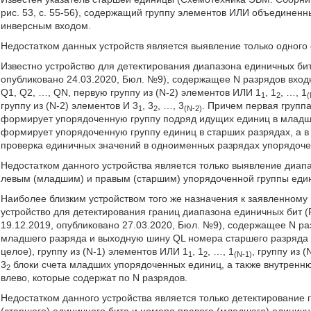
рис. 53, с. 55-56), содержащий группу элементов ИЛИ объединенны
инверсным входом.
Недостатком данных устройств является выявление только одного 
Известно устройство для детектирования диапазона единичных би
опубликовано 24.03.2020, Бюл. №9), содержащее N разрядов вход
Q1, Q2, …, QN, первую группу из (N-2) элементов ИЛИ 1
, 1
, …, 1
1
2
(
группу из (N-2) элементов И 3
, 3
, …, 3
. Причем первая групп
1
2
(N-2)
формирует упорядоченную группу подряд идущих единиц в младши
формирует упорядоченную группу единиц в старших разрядах, а в
проверка единичных значений в одноименных разрядах упорядоче
Недостатком данного устройства является только выявление диа
левым (младшим) и правым (старшим) упорядоченной группы един
Наиболее близким устройством того же назначения к заявленному
устройство для детектирования границ диапазона единичных бит 
19.12.2019, опубликовано 27.03.2020, Бюл. №9), содержащее N 
младшего разряда и выходную шину QL номера старшего разряда 
целое), группу из (N-1) элементов ИЛИ 1
, 1
, …, 1
, группу из 
1
2
(N-1)
3
блоки счета младших упорядоченных единиц, а также внутренн
2
влево, которые содержат по N разрядов.
Недостатком данного устройства является только детектирование 