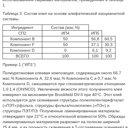
1.
Таблица 3. Состав клея на основе алифатической изоцианатной
системы
Ингредиент
Состав (мас.%)
СП2
ИП4
ИП5
Компонент В
50
56,8
60,5
Компонент F
50
37,1
30,3
Компонент D
0
6,1
9,2
ВСЕГО
100
100
100
Пример 1 (“ИП1”)
Полиуретановая клеевая композиция, содержащая около 66,7
мас.% Компонента А, 32,6 мас.% Компонента С и 0,7 мас.%
Компонента D, смешивается при стехиометрическом отношении
1,0:1,4 (OH/NCO). Увеличение вязкости этого полученного клея
измеряют на вискозиметре Brookfield DV-II при 40°C. Этот клей
используется для склеивания структуры полиэтилентерефталат
(«ПЭТ»)/фольга, структуры фольга/полиэтилен («ПЭ») и
структуры ПЭТ/ПЭ. Полученные ламинированные материалы
отверждают при 22°C и относительной влажности 50%. Образцы
ламинированных материалов разрезают на полоски шириной
25,4 мм, а их прочность склеивания в T-отслаивании оценивают в