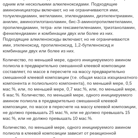
одним или несколькими алкиленоксидами. Подходящие
аминоинициаторы включают, но не ограничиваются ими,
толуилендиамин, метиламин, этилендиамин, диэтилентриамин,
анилин, аминоэтилэтаноламин, бис-3-аминопропилметиламин,
пропилендиамин, тетра- или гексаметиленамин, триэтаноламин,
фенилендиамин и комбинации двух или более из них.
Подходящие алкиленоксиды включают, но не ограничиваются
ими, этиленоксид, пропиленоксид, 1,2-бутиленоксид и
комбинации двух или более из них.
Количество, по меньшей мере, одного инициируемого амином
полиола в предварительно смешанной клеевой композиции
составляет, по массе в пересчете на массу предварительно
смешанной клеевой композиции (т.е. общая масса изоцианатного
компонента и полиольного компонента), по меньшей мере, 0,5
мас.%, или, по меньшей мере, 0,7 мас.%, или, по меньшей мере,
6 мас.%. Количество, по меньшей мере, одного инициируемого
амином полиола в предварительно смешанной клеевой
композиции, по массе в пересчете на массу клеевой композиции,
не должно превышать 25 мас.%, или не должно превышать 15
мас.%, или не должно превышать 10 мас.%.
Количество, по меньшей мере, одного инициируемого амином
полиола в клеевой композиции зависит от реакционной