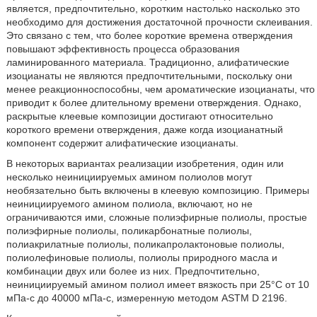
является, предпочтительно, коротким настолько насколько это
необходимо для достижения достаточной прочности склеивания.
Это связано с тем, что более короткие времена отверждения
повышают эффективность процесса образования
ламинированного материала. Традиционно, алифатические
изоцианаты не являются предпочтительными, поскольку они
менее реакционноспособны, чем ароматические изоцианаты, что
приводит к более длительному времени отверждения. Однако,
раскрытые клеевые композиции достигают относительно
короткого времени отверждения, даже когда изоцианатный
компонент содержит алифатические изоцианаты.
В некоторых вариантах реализации изобретения, один или
несколько неинициируемых амином полиолов могут
необязательно быть включены в клеевую композицию. Примеры
неинициируемого амином полиола, включают, но не
ограничиваются ими, сложные полиэфирные полиолы, простые
полиэфирные полиолы, поликарбонатные полиолы,
полиакрилатные полиолы, поликапролактоновые полиолы,
полиолефиновые полиолы, полиолы природного масла и
комбинации двух или более из них. Предпочтительно,
неинициируемый амином полиол имеет вязкость при 25°С от 10
мПа-с до 40000 мПа-с, измеренную методом ASTM D 2196.