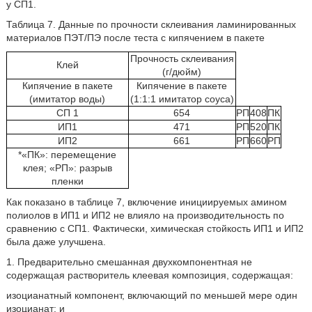
у СП1.
Таблица 7. Данные по прочности склеивания ламинированных
материалов ПЭТ/ПЭ после теста с кипячением в пакете
Прочность склеивания
Клей
(г/дюйм)
Кипячение в пакете
Кипячение в пакете
(имитатор воды)
(1:1:1 имитатор соуса)
СП 1
654
РП
408
ПК
ИП1
471
РП
520
ПК
ИП2
661
РП
660
РП
*«ПК»: перемещение
клея; «РП»: разрыв
пленки
Как показано в таблице 7, включение инициируемых амином
полиолов в ИП1 и ИП2 не влияло на производительность по
сравнению с СП1. Фактически, химическая стойкость ИП1 и ИП2
была даже улучшена.
1. Предварительно смешанная двухкомпонентная не
содержащая растворитель клеевая композиция, содержащая:
изоцианатный компонент, включающий по меньшей мере один
изоцианат; и