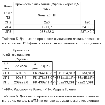
Прочность склеивания (г/дюйм) через 3,5
Клей
часа
ПЭТ/
Фольга/ЛПП
ПЭ
СП2
2±0
1±0
ИП4
12±1,7
24±1,5
ИП5
233±22,3
287±42,9
Таблица 5. Данные по прочности склеивания ламинированных
материалов ПЭТ/фольга на основе ароматического изоцианата
Прочность
Клей
склеивания
(г/дюйм)
3,5
3
22 часа
7 дней
часа
дня
СП1
69±3,9
РК
264±40,8
РК
319±14,8
РК
305±33,8
РК
ИП1
90±5,4
РК
378±53,0
РК
381±18,1
РК
436±45,6
РК
ИП3
209±29,6
РК
438±41,4
РК
482±33,2
РП
472±27,0
РП
* «РК»: Расслоение Клея; «РП»: Разрыв Пленки
Таблица 6. Данные по прочности склеивания ламинированных
материалов фольга/ПЭ на основе ароматического изоцианата