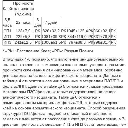
Прочность
Клей
склеивания
(г/дюйм)
3,5
3
22 часа
7 дней
часа
дня
СП1
128±7,9
РК
826±32,2
РК
1045±125,4
РК
960±92,1
РК
ИП1
229±5,3
РК
1081±39,8
РК
844±119,0
РК
831±76,8
РК
ИП3
241±12,5
РК
1006±51,5
РК
767±88,8
РК
798±31,4
РК
* «РК»: Расслоение Клея; «РП»: Разрыв Пленки
В таблицах 4-6 показано, что включение инициируемых амином
полиолов в клеевые композиции значительно ускоряет развитие
прочности склеивания ламинированных материалов, особенно
для системы на основе алифатического изоцианата. Данные в
таблице 4 относятся к ламинированным материалам ПЭТ/ПЭ и
фольга/ЛПП. Данные в таблице 5 относятся к ламинированным
материалам ПЭТ/фольга, которые содержат клей на основе
алифатического изоцианата. Таблица 6 относится к
ламинированным материалам фольга/ПЭ, которые содержат
клей на основе ароматического изоцианата. Способ разрушения
структуры ПЭТ/фольга, подробно описанный в таблице 5,
заметно изменяется от расслоения клея до разрыва пленки, а 7-
дневная прочность склеивания ИП1 и ИП3 была также выше, чем