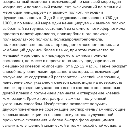
изоцианатный компонент, включающий по меньшей мере один
изоцианат, и полиольный компонент, включающий по меньшей
мере один инициируемый амином полиол, имеющий
функциональность от 3 до 8 и гидроксильное число от 750 до
1000, и по меньшей мере один неинициируемый амином полиол,
выбранный из группы, состоящей из сложного полиэфирполиола,
простого полиэфирполиола, поликарбонатного полиола,
полиакрилатного полиола, поликапролактонполиола,
полиолефинового полиола, природного масляного полиола и
комбинаций двух или более из них, при этом количество по
меньшей мере одного инициируемого амином полиола
составляет, по массе в пересчете на массу предварительно
смешанной клеевой композиции, от 6 до 12 мас.%. Также раскрыт
способ получения ламинированного материала, включающий
получение не содержащей растворитель клеевой композиции,
нанесение слоя указанной клеевой композиции на поверхность
пленки, приведение указанного слоя в контакт с поверхностью
другой пленки с получением ламината и отверждение клеевой
композиции. Кроме того, раскрыт ламинат, полученный
указанным способом. Изобретение позволяет получить
двухкомпонентные не содержащие растворитель ламинирующие
клеевые композиции на основе полиуретана с улучшенной
прочностью склеивания и более быстро формирующимися
связями, улучшенной химической и термической стойкостью, а