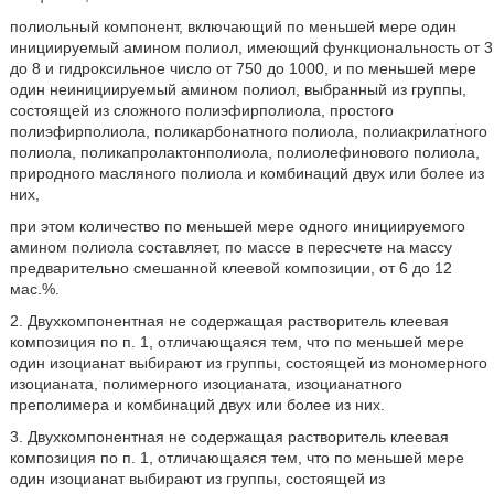
полиольный компонент, включающий по меньшей мере один
инициируемый амином полиол, имеющий функциональность от 3
до 8 и гидроксильное число от 750 до 1000, и по меньшей мере
один неинициируемый амином полиол, выбранный из группы,
состоящей из сложного полиэфирполиола, простого
полиэфирполиола, поликарбонатного полиола, полиакрилатного
полиола, поликапролактонполиола, полиолефинового полиола,
природного масляного полиола и комбинаций двух или более из
них,
при этом количество по меньшей мере одного инициируемого
амином полиола составляет, по массе в пересчете на массу
предварительно смешанной клеевой композиции, от 6 до 12
мас.%.
2. Двухкомпонентная не содержащая растворитель клеевая
композиция по п. 1, отличающаяся тем, что по меньшей мере
один изоцианат выбирают из группы, состоящей из мономерного
изоцианата, полимерного изоцианата, изоцианатного
преполимера и комбинаций двух или более из них.
3. Двухкомпонентная не содержащая растворитель клеевая
композиция по п. 1, отличающаяся тем, что по меньшей мере
один изоцианат выбирают из группы, состоящей из