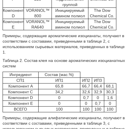
группой
Компонент
VORANOL™
Инициируемый
The Dow
D
800
амином полиол
Chemical Co.
Компонент
VORANOL™
Инициируемый
The Dow
Е
RA640
амином полиол
Chemical Co.
Примеры, содержащие ароматические изоцианаты, получают в
соответствии с составами, приведенными в таблице 2, с
использованием сырьевых материалов, приведенных в таблице
1.
Таблица 2. Состав клея на основе ароматических изоцианатных
систем
Ингредиент
Состав (мас.%)
СП1
ИП1
ИП2
ИП3
Компонент А
65,8
66,7
66,4
68,1
Компонент С
34,2
32,6
32,9
30,3
Компонент D
0
0,7
0
1,6
Компонент Е
0
0
0,7
0
ВСЕГО
100
100
100
100
Примеры, содержащие алифатические изоцианаты, получают в
соответствии с составами, приведенными в таблице 3, с
использованием сырьевых материалов, приведенных в таблице