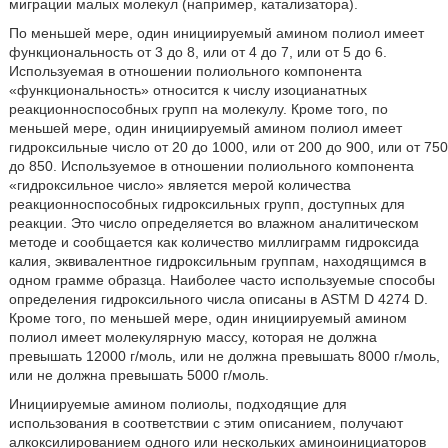
миграции малых молекул (например, катализатора).
По меньшей мере, один инициируемый амином полиол имеет
функциональность от 3 до 8, или от 4 до 7, или от 5 до 6.
Используемая в отношении полиольного компонента
«функциональность» относится к числу изоцианатных
реакционноспособных групп на молекулу. Кроме того, по
меньшей мере, один инициируемый амином полиол имеет
гидроксильные число от 20 до 1000, или от 200 до 900, или от 750
до 850. Используемое в отношении полиольного компонента
«гидроксильное число» является мерой количества
реакционноспособных гидроксильных групп, доступных для
реакции. Это число определяется во влажном аналитическом
методе и сообщается как количество миллиграмм гидроксида
калия, эквивалентное гидроксильным группам, находящимся в
одном грамме образца. Наиболее часто используемые способы
определения гидроксильного числа описаны в ASTM D 4274 D.
Кроме того, по меньшей мере, один инициируемый амином
полиол имеет молекулярную массу, которая не должна
превышать 12000 г/моль, или не должна превышать 8000 г/моль,
или не должна превышать 5000 г/моль.
Инициируемые амином полиолы, подходящие для
использования в соответствии с этим описанием, получают
алкоксилированием одного или нескольких аминоинициаторов