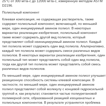
25°С от 300 мПа-с до 12000 мПа-с, измеренную методом ASTM
D2196.
Полиольный компонент
Клеевая композиция, не содержащая растворитель, также
содержит полиольный компонент, включающий, по меньшей
мере, один инициируемый амином полиол. В некоторых
вариантах реализации изобретения, полиольный компонент
также может содержать другой вид полиола, который
представляет собой неинициируемый амином полиол. Каждый
тип полиола может содержать один вид полиола. Альтернативно,
каждый тип полиола может содержать смеси различных видов
полиолов. В некоторых вариантах реализации изобретения, один
полиольный тип может представлять собой один вид полиола,
тогда как другой тип полиола может представлять собой смесь
различных видов полиолов.
По меньшей мере, один инициируемый амином полиол улучшает
реакционную способность системы клеевой композиции. В
частности, по меньшей мере, один инициируемый амином
полиол представляет собой молекулу с концевой гидроксильной
группой и, как результат, становится частью полиуретановой
полимерной сети, образованной реакцией изоцианатных и
полиольных компонентов. В результате устраняется проблема