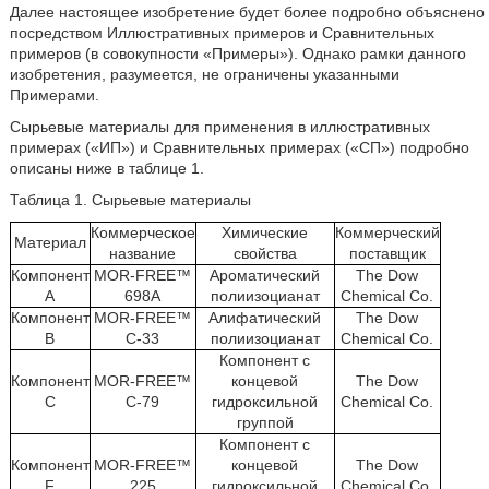
Далее настоящее изобретение будет более подробно объяснено
посредством Иллюстративных примеров и Сравнительных
примеров (в совокупности «Примеры»). Однако рамки данного
изобретения, разумеется, не ограничены указанными
Примерами.
Сырьевые материалы для применения в иллюстративных
примерах («ИП») и Сравнительных примерах («СП») подробно
описаны ниже в таблице 1.
Таблица 1. Сырьевые материалы
Коммерческое
Химические
Коммерческий
Материал
название
свойства
поставщик
Компонент
MOR-FREE™
Ароматический
The Dow
А
698A
полиизоцианат
Chemical Co.
Компонент
MOR-FREE™
Алифатический
The Dow
В
C-33
полиизоцианат
Chemical Co.
Компонент с
Компонент
MOR-FREE™
концевой
The Dow
С
C-79
гидроксильной
Chemical Co.
группой
Компонент с
Компонент
MOR-FREE™
концевой
The Dow
F
225
гидроксильной
Chemical Co.