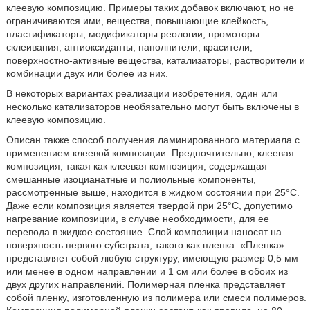
клеевую композицию. Примеры таких добавок включают, но не
ограничиваются ими, вещества, повышающие клейкость,
пластификаторы, модификаторы реологии, промоторы
склеивания, антиоксиданты, наполнители, красители,
поверхностно-активные вещества, катализаторы, растворители и
комбинации двух или более из них.
В некоторых вариантах реализации изобретения, один или
несколько катализаторов необязательно могут быть включены в
клеевую композицию.
Описан также способ получения ламинированного материала с
применением клеевой композиции. Предпочтительно, клеевая
композиция, такая как клеевая композиция, содержащая
смешанные изоцианатные и полиольные компоненты,
рассмотренные выше, находится в жидком состоянии при 25°С.
Даже если композиция является твердой при 25°C, допустимо
нагревание композиции, в случае необходимости, для ее
перевода в жидкое состояние. Слой композиции наносят на
поверхность первого субстрата, такого как пленка. «Пленка»
представляет собой любую структуру, имеющую размер 0,5 мм
или менее в одном направлении и 1 см или более в обоих из
двух других направлений. Полимерная пленка представляет
собой пленку, изготовленную из полимера или смеси полимеров.