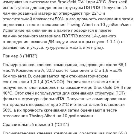
измеряют на вискозиметре Brookfield DV-II при 40°C. Этот клей
используется для соединения структуры ПЭТ/ПЭ. Полученный
ламинированный материал отверждают при 22°С и
относительной влажности 50%, а его прочность склеивания затем
оценивают в тесте отслаивания Thwing-Albert на 10 дюймов/мин.
Испытание на кипячение в пакете проводится в пакете
ламинированного материала ПЭТ/ПЭ после 14-дневного
отверждения, включая ДИ-воду и имитаторы соусов 1:1:1 (т.е.
равные части уксуса, кукурузного масла и кетчупа).
Пример 3 (“ИП3”)
Полиуретановая клеевая композиция, содержащая около 68,1
мас.% Компонента А, 30,3 мас.% Компонента С и 1,6 мас.%
Компонента D, смешивается при стехиометрическом
соотношении 1,0:1,4 (OH/NCO). Увеличение вязкости этого
полученного клея измеряют на вискозиметре Brookfield DV-II при
40°C. Этот клей используется для склеивания структуры ПЭТ/
фольга и структуры фольга/ПЭ. Полученные ламинированные
материалы отверждают при 22°С и относительной влажности
50%, а их прочность склеивания затем оценивают в тесте
отслаивания Thwing-Albert на 10 дюймов/мин.
Сравнительный пример 1 (“СП1”)
Полиуретановая клеевая композиция, содержащая около 65,8