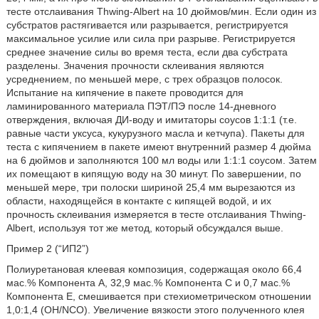
тесте отслаивания Thwing-Albert на 10 дюймов/мин. Если один из
субстратов растягивается или разрывается, регистрируется
максимальное усилие или сила при разрыве. Регистрируется
среднее значение силы во время теста, если два субстрата
разделены. Значения прочности склеивания являются
усреднением, по меньшей мере, с трех образцов полосок.
Испытание на кипячение в пакете проводится для
ламинированного материала ПЭТ/ПЭ после 14-дневного
отверждения, включая ДИ-воду и имитаторы соусов 1:1:1 (т.е.
равные части уксуса, кукурузного масла и кетчупа). Пакеты для
теста с кипячением в пакете имеют внутренний размер 4 дюйма
на 6 дюймов и заполняются 100 мл воды или 1:1:1 соусом. Затем
их помещают в кипящую воду на 30 минут. По завершении, по
меньшей мере, три полоски шириной 25,4 мм вырезаются из
области, находящейся в контакте с кипящей водой, и их
прочность склеивания измеряется в тесте отслаивания Thwing-
Albert, используя тот же метод, который обсуждался выше.
Пример 2 (“ИП2”)
Полиуретановая клеевая композиция, содержащая около 66,4
мас.% Компонента А, 32,9 мас.% Компонента С и 0,7 мас.%
Компонента Е, смешивается при стехиометрическом отношении
1,0:1,4 (OH/NCO). Увеличение вязкости этого полученного клея