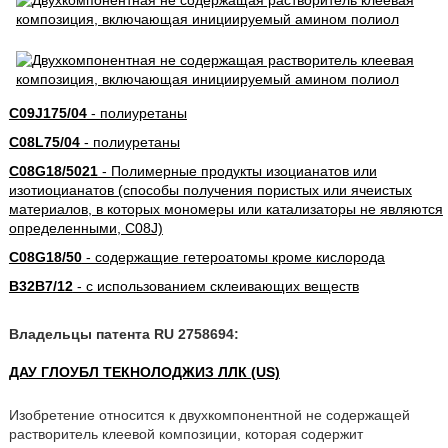
C09J175/04
- полиуретаны
C08L75/04
- полиуретаны
C08G18/5021
- Полимерные продукты изоцианатов или
изотиоцианатов (способы получения пористых или ячеистых
материалов, в которых мономеры или катализаторы не являются
определенными, C08J)
C08G18/50
- содержащие гетероатомы кроме кислорода
B32B7/12
- с использованием склеивающих веществ
Владельцы патента RU 2758694:
ДАУ ГЛОУБЛ ТЕКНОЛОДЖИЗ ЛЛК (US)
Изобретение относится к двухкомпонентной не содержащей
растворитель клеевой композиции, которая содержит