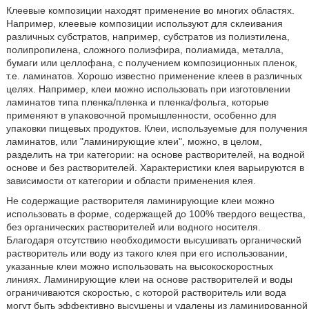
Клеевые композиции находят применение во многих областях.
Например, клеевые композиции используют для склеивания
различных субстратов, например, субстратов из полиэтилена,
полипропилена, сложного полиэфира, полиамида, металла,
бумаги или целлофана, с получением композиционных пленок,
т.е. ламинатов. Хорошо известно применение клеев в различных
целях. Например, клеи можно использовать при изготовлении
ламинатов типа пленка/пленка и пленка/фольга, которые
применяют в упаковочной промышленности, особенно для
упаковки пищевых продуктов. Клеи, используемые для получения
ламинатов, или "ламинирующие клеи", можно, в целом,
разделить на три категории: на основе растворителей, на водной
основе и без растворителей. Характеристики клея варьируются в
зависимости от категории и области применения клея.
Не содержащие растворителя ламинирующие клеи можно
использовать в форме, содержащей до 100% твердого вещества,
без органических растворителей или водного носителя.
Благодаря отсутствию необходимости высушивать органический
растворитель или воду из такого клея при его использовании,
указанные клеи можно использовать на высокоскоростных
линиях. Ламинирующие клеи на основе растворителей и воды
ограничиваются скоростью, с которой растворитель или вода
могут быть эффективно высушены и удалены из ламинированной