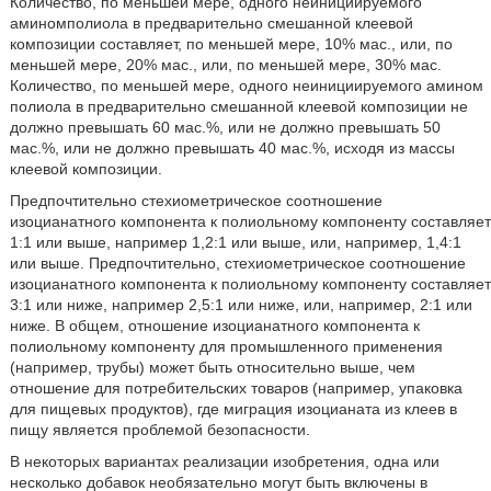
Количество, по меньшей мере, одного неинициируемого
аминомполиола в предварительно смешанной клеевой
композиции составляет, по меньшей мере, 10% мас., или, по
меньшей мере, 20% мас., или, по меньшей мере, 30% мас.
Количество, по меньшей мере, одного неинициируемого амином
полиола в предварительно смешанной клеевой композиции не
должно превышать 60 мас.%, или не должно превышать 50
мас.%, или не должно превышать 40 мас.%, исходя из массы
клеевой композиции.
Предпочтительно стехиометрическое соотношение
изоцианатного компонента к полиольному компоненту составляет
1:1 или выше, например 1,2:1 или выше, или, например, 1,4:1
или выше. Предпочтительно, стехиометрическое соотношение
изоцианатного компонента к полиольному компоненту составляет
3:1 или ниже, например 2,5:1 или ниже, или, например, 2:1 или
ниже. В общем, отношение изоцианатного компонента к
полиольному компоненту для промышленного применения
(например, трубы) может быть относительно выше, чем
отношение для потребительских товаров (например, упаковка
для пищевых продуктов), где миграция изоцианата из клеев в
пищу является проблемой безопасности.
В некоторых вариантах реализации изобретения, одна или
несколько добавок необязательно могут быть включены в