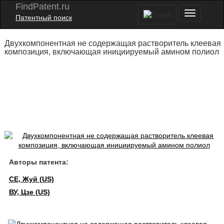
FindPatent.ru
Патентный поиск
Двухкомпонентная не содержащая растворитель клеевая
композиция, включающая инициируемый амином полиол
Авторы патента:
СЕ, Жуй (US)
ВУ, Цзе (US)