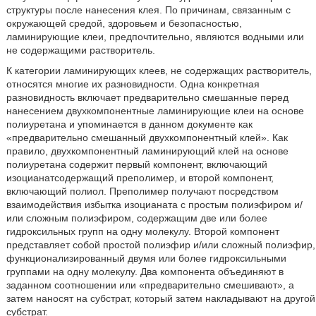
структуры после нанесения клея. По причинам, связанным с
окружающей средой, здоровьем и безопасностью,
ламинирующие клеи, предпочтительно, являются водными или
не содержащими растворитель.
К категории ламинирующих клеев, не содержащих растворитель,
относятся многие их разновидности. Одна конкретная
разновидность включает предварительно смешанные перед
нанесением двухкомпонентные ламинирующие клеи на основе
полиуретана и упоминается в данном документе как
«предварительно смешанный двухкомпонентный клей». Как
правило, двухкомпонентный ламинирующий клей на основе
полиуретана содержит первый компонент, включающий
изоцианатсодержащий преполимер, и второй компонент,
включающий полиол. Преполимер получают посредством
взаимодействия избытка изоцианата с простым полиэфиром и/
или сложным полиэфиром, содержащим две или более
гидроксильных групп на одну молекулу. Второй компонент
представляет собой простой полиэфир и/или сложный полиэфир,
функционализированный двумя или более гидроксильными
группами на одну молекулу. Два компонента объединяют в
заданном соотношении или «предварительно смешивают», а
затем наносят на субстрат, который затем накладывают на другой
субстрат.