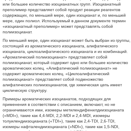
или большее количество изоцианатных групп. Изоцианатный
преполимер представляет собой продукт реакции реагентов
содержащих, по меньшей мере, один изоцианат и, по меньшей
мере, один полиол. Используемый в данном документе термин
«изоцианатный преполимер» может представлять собой
полиизоцианат.
По меньшей мере, один изоцианат может быть выбран из группы,
состоящей из ароматического изоцианата, алифатического
изоцианата, циклоалифатического изоцианата и их комбинаций.
«Ароматический полиизоцианат» представляет собой
полиизоцианат, который содержит одно или большее количество
ароматических колец. «Алифатический полиизоцианат» не
содержит ароматических колец. «Циклоалифатический
полиизоцианат» представляет собой подмножество
алифатических полиизоцианатов, где химическая цепь имеет
циклическую структуру.
Примеры ароматических изоцианатов, подходящих для
применения в соответствии с описанием, включают, но не
ограничиваются ими, изомеры метилендифенилдиизоцианата
(«MDI»), такие как 4,4-MDI, 2,2-MDI и 2,4-MDI, изомеры
толуилендиизоцианата («TDI»), такие как 2,4-TDI, 2,6-TDI,
изомеры нафталендиизоцианата («NDI»), такие как 1,5-NDI,