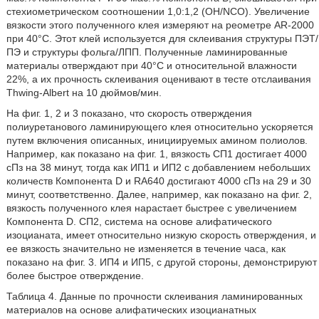
стехиометрическом соотношении 1,0:1,2 (OH/NCO). Увеличение
вязкости этого полученного клея измеряют на реометре AR-2000
при 40°C. Этот клей используется для склеивания структуры ПЭТ/
ПЭ и структуры фольга/ЛПП. Полученные ламинированные
материалы отверждают при 40°С и относительной влажности
22%, а их прочность склеивания оценивают в тесте отслаивания
Thwing-Albert на 10 дюймов/мин.
На фиг. 1, 2 и 3 показано, что скорость отверждения
полиуретанового ламинирующего клея относительно ускоряется
путем включения описанных, инициируемых амином полиолов.
Например, как показано на фиг. 1, вязкость СП1 достигает 4000
сПз на 38 минут, тогда как ИП1 и ИП2 с добавлением небольших
количеств Компонента D и RA640 достигают 4000 сПз на 29 и 30
минут, соответственно. Далее, например, как показано на фиг. 2,
вязкость полученного клея нарастает быстрее с увеличением
Компонента D. СП2, система на основе алифатического
изоцианата, имеет относительно низкую скорость отверждения, и
ее вязкость значительно не изменяется в течение часа, как
показано на фиг. 3. ИП4 и ИП5, с другой стороны, демонстрируют
более быстрое отверждение.
Таблица 4. Данные по прочности склеивания ламинированных
материалов на основе алифатических изоцианатных