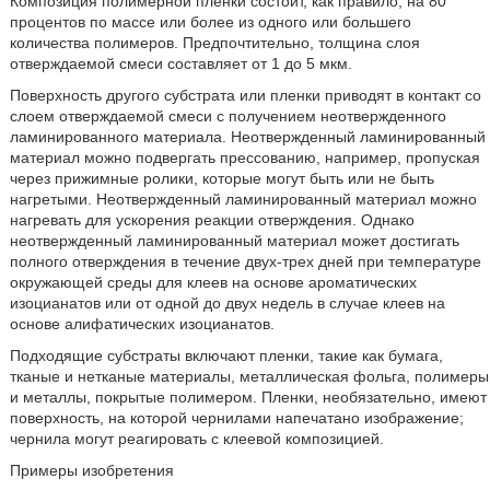
Композиция полимерной пленки состоит, как правило, на 80
процентов по массе или более из одного или большего
количества полимеров. Предпочтительно, толщина слоя
отверждаемой смеси составляет от 1 до 5 мкм.
Поверхность другого субстрата или пленки приводят в контакт со
слоем отверждаемой смеси с получением неотвержденного
ламинированного материала. Неотвержденный ламинированный
материал можно подвергать прессованию, например, пропуская
через прижимные ролики, которые могут быть или не быть
нагретыми. Неотвержденный ламинированный материал можно
нагревать для ускорения реакции отверждения. Однако
неотвержденный ламинированный материал может достигать
полного отверждения в течение двух-трех дней при температуре
окружающей среды для клеев на основе ароматических
изоцианатов или от одной до двух недель в случае клеев на
основе алифатических изоцианатов.
Подходящие субстраты включают пленки, такие как бумага,
тканые и нетканые материалы, металлическая фольга, полимеры
и металлы, покрытые полимером. Пленки, необязательно, имеют
поверхность, на которой чернилами напечатано изображение;
чернила могут реагировать с клеевой композицией.
Примеры изобретения