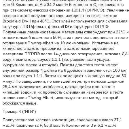
мас.% Компонента А и 34,2 мас.% Компонента С, смешивается
при стехиометрическом отношении 1,0:1,4 (OH/NCO). Увеличение
вязкости этого полученного клея измеряют на вискозиметре
Brookfield DV-II при 40°C. Этот клей используется для склеивания
структуры ПЭТ/фольга, фольга/ПЭ и структуры ПЭТ/ПЭ.
Полученные ламинированные материалы отверждают при 22°С и
относительной влажности 50%, а их прочность оценивают в тесте
отслаивания Thwing-Albert на 10 дюймов/мин. Испытание на
кипячение в пакете проводится в пакете ламинированного
материала ПЭТ/ПЭ после 14-дневного отверждения, включая ДИ-
воду и имитаторы соусов 1:1:1 (т.е. равные части уксуса,
кукурузного масла и кетчупа). Пакеты для этого теста имеют
внутренний размер 4 дюйма на 6 дюймов и заполняются 100 мл
воды или соуса 1:1:1. Затем их помещают в кипящую воду на 30
минут. По завершении, по меньшей мере, три полоски шириной
25,4 мм вырезаются из области, находящейся в контакте с
кипящей водой, и их прочность склеивания измеряется в тесте
отслаивания Thwing-Albert, используя тот же метод, который
обсуждался выше.
Пример 4 (“ИП4”)
Полиуретановая клеевая композиция, содержащая около 37,1
мас.% Компонента F, 56,8 мас.% Компонента В и 6,1 мас.%