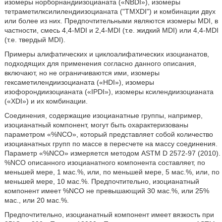
изомеры норборнандиизоцианата («NBDI»), изомеры
тетраметилксилилендиизоцианата ("TMXDI") и комбинации двух
или более из них. Предпочтительными являются изомеры MDI, в
частности, смесь 4,4-MDI и 2,4-MDI (т.е. жидкий MDI) или 4,4-MDI
(т.е. твердый MDI).
Примеры алифатических и циклоалифатических изоцианатов,
подходящих для применения согласно данного описания,
включают, но не ограничиваются ими, изомеры
гексаметилендиизоцианата («HDI»), изомеры
изофорондиизоцианата («IPDI»), изомеры ксилендиизоцианата
(«XDI») и их комбинации.
Соединения, содержащие изоцианатные группы, например,
изоцианатный компонент, могут быть охарактеризованы
параметром «%NCO», который представляет собой количество
изоцианатных групп по массе в пересчете на массу соединения.
Параметр «%NCO» измеряется методом ASTM D 2572-97 (2010).
%NCO описанного изоцианатного компонента составляет, по
меньшей мере, 1 мас.%, или, по меньшей мере, 5 мас.%, или, по
меньшей мере, 10 мас.%. Предпочтительно, изоцианатный
компонент имеет %NCO не превышающий 30 мас.%, или 25%
мас., или 20 мас.%.
Предпочтительно, изоцианатный компонент имеет вязкость при