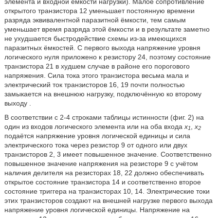
элемента и входной ёмкости нагрузки). Малое сопротивление
открытого транзистора 12 уменьшает постоянную времени
разряда эквивалентной паразитной ёмкости, тем самым
уменьшает время разряда этой ёмкости и в результате заметно
не ухудшается быстродействие схемы из-за имеющихся
паразитных ёмкостей. С первого выхода
напряжение уровня
логического нуля приложено к резистору 24, поэтому состояние
транзистора 21 в худшем случае в районе его порогового
напряжения. Сила тока этого транзистора весьма мала и
электрический ток транзисторов 16, 19 почти полностью
замыкается на внешнюю нагрузку, подключённую ко второму
выходу
.
В соответствии с 2-4 строками таблицы истинности (фиг. 2) на
один из входов логического элемента или на оба входа
x
,
x
1
2
подаётся напряжение уровня логической единицы и сила
электрического тока через резистор 9 от одного или двух
транзисторов 2, 3 имеет повышенное значение. Соответственно
повышенное значение напряжения на резисторе 9 с учётом
наличия делителя на резисторах 18, 22 должно обеспечивать
открытое состояние транзистора 14 и соответственно второе
состояние триггера на транзисторах 10, 14. Электрические токи
этих транзисторов создают на внешней нагрузке первого выхода
напряжение уровня логической единицы. Напряжение на