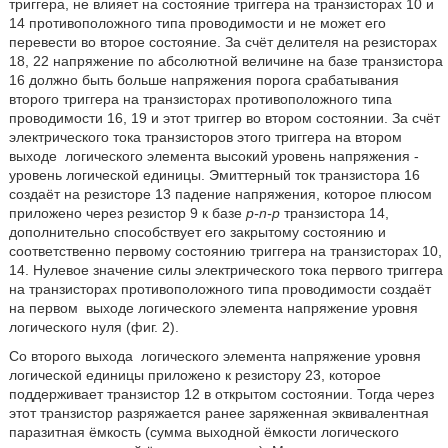
триггера, не влияет на состояние триггера на транзисторах 10 и
14 противоположного типа проводимости и не может его
перевести во второе состояние. За счёт делителя на резисторах
18, 22 напряжение по абсолютной величине на базе транзистора
16 должно быть больше напряжения порога срабатывания
второго триггера на транзисторах противоположного типа
проводимости 16, 19 и этот триггер во втором состоянии. За счёт
электрического тока транзисторов этого триггера на втором
выходе
логического элемента высокий уровень напряжения -
уровень логической единицы. Эмиттерный ток транзистора 16
создаёт на резисторе 13 падение напряжения, которое плюсом
приложено через резистор 9 к базе
p-n-p
транзистора 14,
дополнительно способствует его закрытому состоянию и
соответственно первому состоянию триггера на транзисторах 10,
14. Нулевое значение силы электрического тока первого триггера
на транзисторах противоположного типа проводимости создаёт
на первом
выходе логического элемента напряжение уровня
логического нуля (фиг. 2).
Со второго выхода
логического элемента напряжение уровня
логической единицы приложено к резистору 23, которое
поддерживает транзистор 12 в открытом состоянии. Тогда через
этот транзистор разряжается ранее заряженная эквивалентная
паразитная ёмкость (сумма выходной ёмкости логического