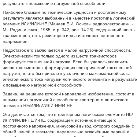
результате к повышению нагрузочной способности.
Наиболее близким по технической сущности и достигаемому
результату является выбранный в качестве прототипа логический
элемент ИЛИ/ИЛИ-НЕ [Манаев Е.И. Основы радиоэлектроники. -
М.: Радио и связь, 1985, стр. 342, рис. 14.23], содержащий шесть
транзисторов, пять резисторов и два источника постоянного
напряжения.
Недостаток его заключается в малой нагрузочной способности.
Электрический ток только одного из шести транзисторов
формирует ток внешней нагрузки. Если бы удалось увеличить
число транзисторов, формирующих электрический ток внешней
нагрузки, то это бы привело к увеличению максимальной силы
электрического тока нагрузки логического элемента и в результате
к повышению нагрузочной способности.
Задача, на решение которой направлено изобретение, состоит в
повышении нагрузочной способности триггерного логического
элемента НЕ/ИЛИ/И/ИЛИ-НЕ/И-НЕ.
Это достигается тем, что в триггерном логическом элементе НЕ/
ИЛИ/И/ИЛИ-НЕ/И-НЕ, содержащем источник питающего
постоянного напряжения, минусовой вывод которого соединён с
общей шиной и заземлён, параллельно включённые первый и