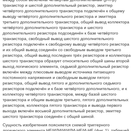
транзистор и шестой дополнительный резистор, эмиттер
четвёртого дополнительного транзистора подключён к общему
выводу четвёртого дополнительного резистора и эмиттера
третьего дополнительного транзистора, общий вывод коллектора
четвёртого дополнительного транзистора и шестого
дополнительного резистора подсоединён к базе четвёртого
транзистора, свободный вывод шестого дополнительного
резистора подключён к свободному выводу четвёртого резистора
и их общий вывод соединён со свободным выводом третьего
резистора, общий вывод последних трёх резисторов и коллектора
шестого транзистора образует относительно общей шины второй
выход логического элемента, седьмой дополнительный резистор
включён между плюсовым выводом источника питающего
постоянного напряжения и свободным выводом пятого
резистора, общий вывод пятого и дополнительного седьмого
резисторов подключён и к базе четвёртого дополнительного, и к
коллектору четвёртого транзисторов, между базой шестого
транзистора и общим выводом третьего, пятого дополнительных
резисторов, коллектора пятого транзистора и вывода первого
выхода включён восьмой дополнительный резистор, эмиттер
шестого транзистора соединён с общей шиной.
Сущность изобретения поясняется схемой триггерного
логического элемента НЕ/ИЛИ/И/ИЛИ-НЕ/И-НЕ (фиг. 1), таблицей