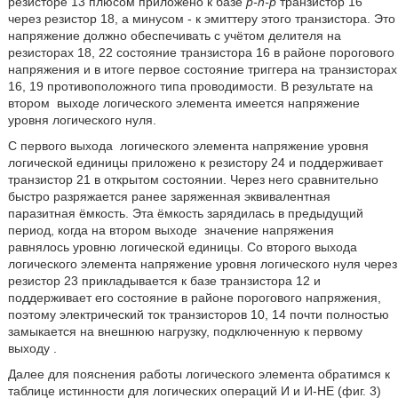
резисторе 13 плюсом приложено к базе
p-n-p
транзистор 16
через резистор 18, а минусом - к эмиттеру этого транзистора. Это
напряжение должно обеспечивать с учётом делителя на
резисторах 18, 22 состояние транзистора 16 в районе порогового
напряжения и в итоге первое состояние триггера на транзисторах
16, 19 противоположного типа проводимости. В результате на
втором
выходе логического элемента имеется напряжение
уровня логического нуля.
С первого выхода
логического элемента напряжение уровня
логической единицы приложено к резистору 24 и поддерживает
транзистор 21 в открытом состоянии. Через него сравнительно
быстро разряжается ранее заряженная эквивалентная
паразитная ёмкость. Эта ёмкость зарядилась в предыдущий
период, когда на втором выходе
значение напряжения
равнялось уровню логической единицы. Со второго выхода
логического элемента напряжение уровня логического нуля через
резистор 23 прикладывается к базе транзистора 12 и
поддерживает его состояние в районе порогового напряжения,
поэтому электрический ток транзисторов 10, 14 почти полностью
замыкается на внешнюю нагрузку, подключенную к первому
выходу
.
Далее для пояснения работы логического элемента обратимся к
таблице истинности для логических операций И и И-НЕ (фиг. 3)