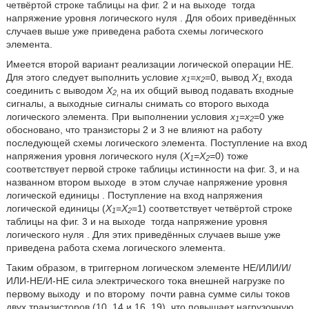
четвёртой строке таблицы на фиг. 2 и на выходе
тогда
напряжение уровня логического нуля
. Для обоих приведённых
случаев выше уже приведена работа схемы логического
элемента.
Имеется второй вариант реализации логической операции НЕ.
Для этого следует выполнить условие
х
=
х
=0, вывод
Х
входа
1
2
1
,
соединить с выводом
Х
на их общий вывод подавать входные
2
,
сигналы, а выходные сигналы снимать со второго выхода
логического элемента. При выполнении условия
х
=
х
=0 уже
1
2
обосновано, что транзисторы 2 и 3 не влияют на работу
последующей схемы логического элемента. Поступление на вход
напряжения уровня логического нуля (
Х
=
Х
=0) тоже
1
2
соответствует первой строке таблицы истинности на фиг. 3, и на
названном втором выходе
в этом случае напряжение уровня
логической единицы
. Поступление на вход напряжения
логической единицы (
Х
=
Х
=1) соответствует четвёртой строке
1
2
таблицы на фиг. 3 и на выходе
тогда напряжение уровня
логического нуля
. Для этих приведённых случаев выше уже
приведена работа схема логического элемента.
Таким образом, в триггерном логическом элементе НЕ/ИЛИ/И/
ИЛИ-НЕ/И-НЕ сила электрического тока внешней нагрузке по
первому выходу
и по второму
почти равна сумме силы токов
двух транзисторов (10, 14 и 16, 19), что повышает нагрузочную