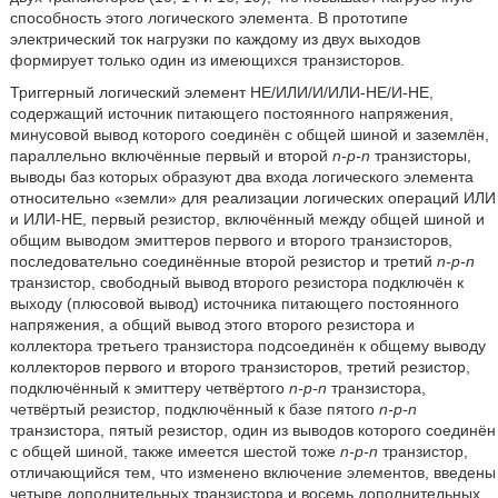
способность этого логического элемента. В прототипе
электрический ток нагрузки по каждому из двух выходов
формирует только один из имеющихся транзисторов.
Триггерный логический элемент НЕ/ИЛИ/И/ИЛИ-НЕ/И-НЕ,
содержащий источник питающего постоянного напряжения,
минусовой вывод которого соединён с общей шиной и заземлён,
параллельно включённые первый и второй
n-p-n
транзисторы,
выводы баз которых образуют два входа логического элемента
относительно «земли» для реализации логических операций ИЛИ
и ИЛИ-НЕ, первый резистор, включённый между общей шиной и
общим выводом эмиттеров первого и второго транзисторов,
последовательно соединённые второй резистор и третий
n-p-n
транзистор, свободный вывод второго резистора подключён к
выходу (плюсовой вывод) источника питающего постоянного
напряжения, а общий вывод этого второго резистора и
коллектора третьего транзистора подсоединён к общему выводу
коллекторов первого и второго транзисторов, третий резистор,
подключённый к эмиттеру четвёртого
n-p-n
транзистора,
четвёртый резистор, подключённый к базе пятого
n-p-n
транзистора, пятый резистор, один из выводов которого соединён
с общей шиной, также имеется шестой тоже
n-p-n
транзистор,
отличающийся тем, что изменено включение элементов, введены
четыре дополнительных транзистора и восемь дополнительных