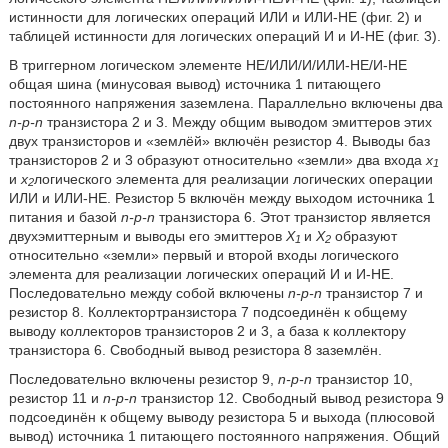
истинности для логических операций ИЛИ и ИЛИ-НЕ (фиг. 2) и
таблицей истинности для логических операций И и И-НЕ (фиг. 3).
В триггерном логическом элементе НЕ/ИЛИ/И/ИЛИ-НЕ/И-НЕ
общая шина (минусовая вывод) источника 1 питающего
постоянного напряжения заземлена. Параллельно включены два
n-p-n
транзистора 2 и 3. Между общим выводом эмиттеров этих
двух транзисторов и «землёй» включён резистор 4. Выводы баз
транзисторов 2 и 3 образуют относительно «земли» два входа
x
1
и
x
логического элемента для реализации логических операции
2
ИЛИ и ИЛИ-НЕ. Резистор 5 включён между выходом источника 1
питания и базой
n-p-n
транзистора 6. Этот транзистор является
двухэмиттерным и выводы его эмиттеров
Х
и
Х
образуют
1
2
относительно «земли» первый и второй входы логического
элемента для реализации логических операций И и И-НЕ.
Последовательно между собой включены
n-p-n
транзистор 7 и
резистор 8. Коллектортранзистора 7 подсоединён к общему
выводу коллекторов транзисторов 2 и 3, а база к коллектору
транзистора 6. Свободный вывод резистора 8 заземлён.
Последовательно включены резистор 9,
n-p-n
транзистор 10,
резистор 11 и
n-p-n
транзистор 12. Свободный вывод резистора 9
подсоединён к общему выводу резистора 5 и выхода (плюсовой
вывод) источника 1 питающего постоянного напряжения. Общий