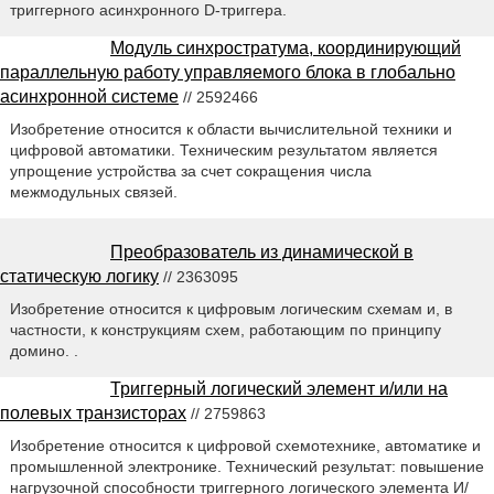
триггерного асинхронного D-триггера.
Модуль синхростратума, координирующий
параллельную работу управляемого блока в глобально
асинхронной системе
// 2592466
Изобретение относится к области вычислительной техники и
цифровой автоматики. Техническим результатом является
упрощение устройства за счет сокращения числа
межмодульных связей.
Преобразователь из динамической в
статическую логику
// 2363095
Изобретение относится к цифровым логическим схемам и, в
частности, к конструкциям схем, работающим по принципу
домино. .
Триггерный логический элемент и/или на
полевых транзисторах
// 2759863
Изобретение относится к цифровой схемотехнике, автоматике и
промышленной электронике. Технический результат: повышение
нагрузочной способности триггерного логического элемента И/