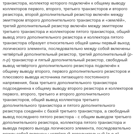
транзистора, коллектор которого подключён к общему выводу
коллекторов первого, второго, третьего транзисторов и второго
резистора, второй дополнительный резистор включён между
эмиттером второго дополнительного транзистора и «землёй»,
третий дополнительный резистор включён между эмиттером
третьего транзистора и коллектором пятого транзистора, общий
вывод этого дополнительного резистора и коллектора пятого
транзистора образует относительно общей шины первый выход
логического элемента, последовательно между собой включены
четвёртый дополнительный резистор, третий дополнительный (
p-
n-p
) транзистор и пятый дополнительный резистор, свободный
вывод четвёртого дополнительного резистора подключён к
общему выводу второго, первого дополнительного резисторов и
плюсового вывода источника питающего постоянного
напряжения, база третьего дополнительного транзистора
подсоединена к общему выводу второго резистора и коллекторов
первого, второго, третьего и второго дополнительного
транзисторов, общий вывод коллектора третьего
дополнительного транзистора и пятого дополнительного
резистора соединён с базой третьего транзистора, а свободный
вывод последнего пятого резистора - с общим выводом третьего
дополнительного резистора, коллектора пятого транзистора и
вывода первого выхода логического элемента, последовательно
между собой включены четвёртый дополнительный (
p-n-p
)