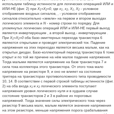
используем таблицу истинности для логических операцией ИЛИ и
ИЛИ-НЕ (фиг. 2) при
Х
=Х
=0
, где
х
,
х
,
Х
,
Х
- условное
1
2
1
2
1
2
отображение входных сигналов,
,
- условное отображение
сигналов относительно «земли» на первом и втором выходах
логического элемента и
N
- номер строки по порядку. Для
упомянутых логических операций ИЛИ и ИЛИ-НЕ первый выход
является инвертирующим
, а второй выход - инвертирующим
.
При
Х
=Х
=0
оба базо-эмиттерных перехода транзистора 6
1
2
являются открытыми и проводят электрический ток. Падение
напряжения на этих переходах является весьма малым, как на
открытых диодах. Базо-коллекторный переход транзистора 6 тоже
открыт и по той же причине на нём малое падение напряжения.
Тогда малыми являются напряжение на базе транзистора 7 и
сила тока коллектора этого транзистора. От этого тока мало
напряжение на резисторе 9, и оно не влияет на состояние
триггера на транзисторах противоположного типа проводимости
10, 14. В соответствии с первой строкой таблицы истинности (фиг.
2) на оба входа
x
и
x
логического элемента поступают
1
2
напряжения уровня логического нуля и в худшем случае
состояние транзисторов 2 и 3 в районе их пороговых
напряжений. Тогда значение силы электрического тока через
резистор 9 весьма мало, малым является значение напряжения
на этом резисторе, меньше напряжения порога срабатывания