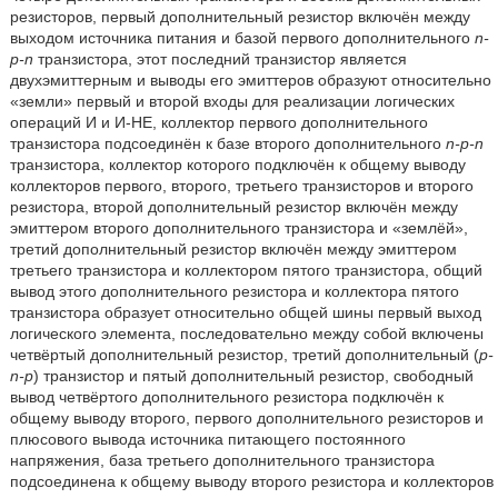
резисторов, первый дополнительный резистор включён между
выходом источника питания и базой первого дополнительного
n-
p-n
транзистора, этот последний транзистор является
двухэмиттерным и выводы его эмиттеров образуют относительно
«земли» первый и второй входы для реализации логических
операций И и И-НЕ, коллектор первого дополнительного
транзистора подсоединён к базе второго дополнительного
n-p-n
транзистора, коллектор которого подключён к общему выводу
коллекторов первого, второго, третьего транзисторов и второго
резистора, второй дополнительный резистор включён между
эмиттером второго дополнительного транзистора и «землёй»,
третий дополнительный резистор включён между эмиттером
третьего транзистора и коллектором пятого транзистора, общий
вывод этого дополнительного резистора и коллектора пятого
транзистора образует относительно общей шины первый выход
логического элемента, последовательно между собой включены
четвёртый дополнительный резистор, третий дополнительный (
p-
n-p
) транзистор и пятый дополнительный резистор, свободный
вывод четвёртого дополнительного резистора подключён к
общему выводу второго, первого дополнительного резисторов и
плюсового вывода источника питающего постоянного
напряжения, база третьего дополнительного транзистора
подсоединена к общему выводу второго резистора и коллекторов