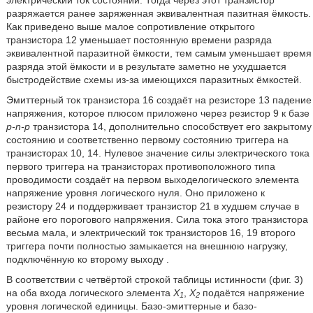
разряжается ранее заряженная эквивалентная пазитная ёмкость.
Как приведено выше малое сопротивление открытого
транзистора 12 уменьшает постоянную времени разряда
эквивалентной паразитной ёмкости, тем самым уменьшает время
разряда этой ёмкости и в результате заметно не ухудшается
быстродействие схемы из-за имеющихся паразитных ёмкостей.
Эмиттерный ток транзистора 16 создаёт на резисторе 13 падение
напряжения, которое плюсом приложено через резистор 9 к базе
p-n-p
транзистора 14, дополнительно способствует его закрытому
состоянию и соответственно первому состоянию триггера на
транзисторах 10, 14. Нулевое значение силы электрического тока
первого триггера на транзисторах противоположного типа
проводимости создаёт на первом выходе
логического элемента
напряжение уровня логического нуля. Оно приложено к
резистору 24 и поддерживает транзистор 21 в худшем случае в
районе его порогового напряжения. Сила тока этого транзистора
весьма мала, и электрический ток транзисторов 16, 19 второго
триггера почти полностью замыкается на внешнюю нагрузку,
подключённую ко второму выходу
.
В соответствии с четвёртой строкой таблицы истинности (фиг. 3)
на оба входа логического элемента
Х
,
Х
подаётся напряжение
1
2
уровня логической единицы. Базо-эмиттерные и базо-