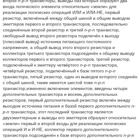
второй
n-p-n
транзисторы, выводы баз которых образуют два
входа логического элемента относительно «земли» для
реализации логических операций ИЛИ и ИЛИ-НЕ, первый
резистор, включённый между общей шиной и общим выводом
эмиттеров первого и второго транзисторов, последовательно
соединённые второй резистор и третий
n-p-n
транзистор,
свободный вывод второго резистора подключён к выходу
(плюсовой вывод) источника питающего постоянного
напряжения, а общий вывод этого второго резистора и
коллектора третьего транзистора подсоединён к общему выводу
коллекторов первого и второго транзисторов, третий резистор,
подключённый к эмиттеру четвёртого
n-p-n
транзистора,
четвёртый резистор, подключённый к базе пятого
n-p-n
транзистора, пятый резистор, один из выводов которого соединён
с общей шиной, также имеется шестой тоже
n-p-n
транзистор,изменено включение элементов, введены четыре
дополнительных транзистора и восемь дополнительных
резисторов, первый дополнительный резистор включён между
выходом источника питания и базой первого дополнительного
n-
p-n
транзистора, этот последний транзистор является
двухэмиттерным и выводы его эмиттеров образуют относительно
«земли» первый и второй входы для реализации логических
операций И и И-НЕ, коллектор первого дополнительного
транзистора подсоединён к базе второго дополнительного
n-p-n