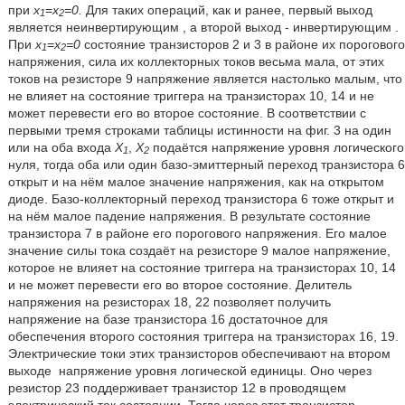
при
x
=
x
=0.
Для таких операций, как и ранее, первый выход
1
2
является неинвертирующим
, а второй выход - инвертирующим
.
При
x
=
x
=0
состояние транзисторов 2 и 3 в районе их порогового
1
2
напряжения, сила их коллекторных токов весьма мала, от этих
токов на резисторе 9 напряжение является настолько малым, что
не влияет на состояние триггера на транзисторах 10, 14 и не
может перевести его во второе состояние. В соответствии с
первыми тремя строками таблицы истинности на фиг. 3 на один
или на оба входа
Х
,
Х
подаётся напряжение уровня логического
1
2
нуля, тогда оба или один базо-эмиттерный переход транзистора 6
открыт и на нём малое значение напряжения, как на открытом
диоде. Базо-коллекторный переход транзистора 6 тоже открыт и
на нём малое падение напряжения. В результате состояние
транзистора 7 в районе его порогового напряжения. Его малое
значение силы тока создаёт на резисторе 9 малое напряжение,
которое не влияет на состояние триггера на транзисторах 10, 14
и не может перевести его во второе состояние. Делитель
напряжения на резисторах 18, 22 позволяет получить
напряжение на базе транзистора 16 достаточное для
обеспечения второго состояния триггера на транзисторах 16, 19.
Электрические токи этих транзисторов обеспечивают на втором
выходе
напряжение уровня логической единицы. Оно через
резистор 23 поддерживает транзистор 12 в проводящем
электрический ток состоянии. Тогда через этот транзистор