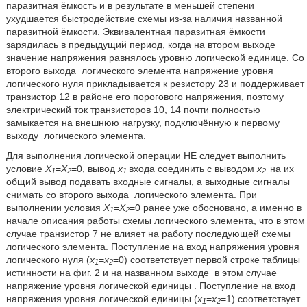
паразитная ёмкость и в результате в меньшей степени
ухудшается быстродействие схемы из-за наличия названной
паразитной ёмкости. Эквивалентная паразитная ёмкости
зарядилась в предыдущий период, когда на втором выходе
значение напряжения равнялось уровню логической единице. Со
второго выхода
логического элемента напряжение уровня
логического нуля прикладывается к резистору 23 и поддерживает
транзистор 12 в районе его порогового напряжения, поэтому
электрический ток транзисторов 10, 14 почти полностью
замыкается на внешнюю нагрузку, подключённую к первому
выходу
логического элемента.
Для выполнения логической операции НЕ следует выполнить
условие
Х
=
Х
=0, вывод
x
входа соединить с выводом
x
на их
1
2
1
2
,
общий вывод подавать входные сигналы, а выходные сигналы
снимать со второго выхода
логического элемента. При
выполнении условия
Х
=
Х
=0 ранее уже обосновано, а именно в
1
2
начале описания работы схемы логического элемента, что в этом
случае транзистор 7 не влияет на работу последующей схемы
логического элемента. Поступление на вход напряжения уровня
логического нуля (
х
=
х
=0) соответствует первой строке таблицы
1
2
истинности на фиг. 2 и на названном выходе
в этом случае
напряжение уровня логической единицы
. Поступление на вход
напряжения уровня логической единицы (
х
=
х
=1) соответствует
1
2