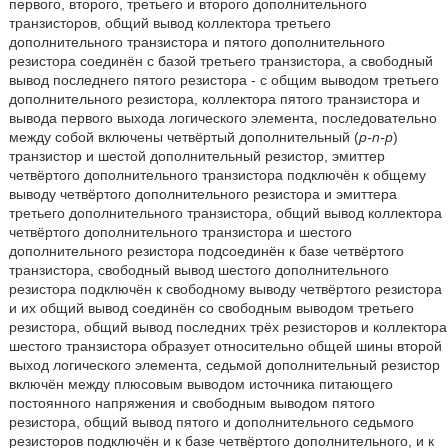
первого, второго, третьего и второго дополнительного
транзисторов, общий вывод коллектора третьего
дополнительного транзистора и пятого дополнительного
резистора соединён с базой третьего транзистора, а свободный
вывод последнего пятого резистора - с общим выводом третьего
дополнительного резистора, коллектора пятого транзистора и
вывода первого выхода логического элемента, последовательно
между собой включены четвёртый дополнительный (
p-n-p
)
транзистор и шестой дополнительный резистор, эмиттер
четвёртого дополнительного транзистора подключён к общему
выводу четвёртого дополнительного резистора и эмиттера
третьего дополнительного транзистора, общий вывод коллектора
четвёртого дополнительного транзистора и шестого
дополнительного резистора подсоединён к базе четвёртого
транзистора, свободный вывод шестого дополнительного
резистора подключён к свободному выводу четвёртого резистора
и их общий вывод соединён со свободным выводом третьего
резистора, общий вывод последних трёх резисторов и коллектора
шестого транзистора образует относительно общей шины второй
выход логического элемента, седьмой дополнительный резистор
включён между плюсовым выводом источника питающего
постоянного напряжения и свободным выводом пятого
резистора, общий вывод пятого и дополнительного седьмого
резисторов подключён и к базе четвёртого дополнительного, и к