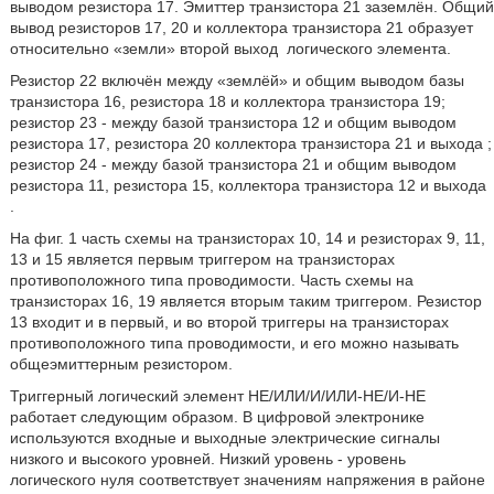
выводом резистора 17. Эмиттер транзистора 21 заземлён. Общий
вывод резисторов 17, 20 и коллектора транзистора 21 образует
относительно «земли» второй выход
логического элемента.
Резистор 22 включён между «землёй» и общим выводом базы
транзистора 16, резистора 18 и коллектора транзистора 19;
резистор 23 - между базой транзистора 12 и общим выводом
резистора 17, резистора 20 коллектора транзистора 21 и выхода
;
резистор 24 - между базой транзистора 21 и общим выводом
резистора 11, резистора 15, коллектора транзистора 12 и выхода
.
На фиг. 1 часть схемы на транзисторах 10, 14 и резисторах 9, 11,
13 и 15 является первым триггером на транзисторах
противоположного типа проводимости. Часть схемы на
транзисторах 16, 19 является вторым таким триггером. Резистор
13 входит и в первый, и во второй триггеры на транзисторах
противоположного типа проводимости, и его можно называть
общеэмиттерным резистором.
Триггерный логический элемент НЕ/ИЛИ/И/ИЛИ-НЕ/И-НЕ
работает следующим образом. В цифровой электронике
используются входные и выходные электрические сигналы
низкого и высокого уровней. Низкий уровень - уровень
логического нуля соответствует значениям напряжения в районе