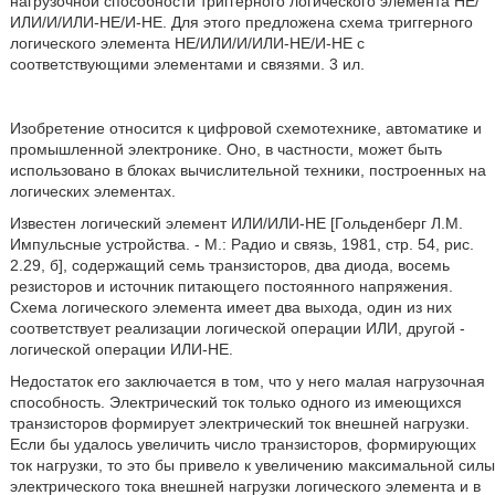
нагрузочной способности триггерного логического элемента НЕ/
ИЛИ/И/ИЛИ-НЕ/И-НЕ. Для этого предложена схема триггерного
логического элемента НЕ/ИЛИ/И/ИЛИ-НЕ/И-НЕ с
соответствующими элементами и связями. 3 ил.
Изобретение относится к цифровой схемотехнике, автоматике и
промышленной электронике. Оно, в частности, может быть
использовано в блоках вычислительной техники, построенных на
логических элементах.
Известен логический элемент ИЛИ/ИЛИ-НЕ [Гольденберг Л.М.
Импульсные устройства. - М.: Радио и связь, 1981, стр. 54, рис.
2.29, б], содержащий семь транзисторов, два диода, восемь
резисторов и источник питающего постоянного напряжения.
Схема логического элемента имеет два выхода, один из них
соответствует реализации логической операции ИЛИ, другой -
логической операции ИЛИ-НЕ.
Недостаток его заключается в том, что у него малая нагрузочная
способность. Электрический ток только одного из имеющихся
транзисторов формирует электрический ток внешней нагрузки.
Если бы удалось увеличить число транзисторов, формирующих
ток нагрузки, то это бы привело к увеличению максимальной силы
электрического тока внешней нагрузки логического элемента и в