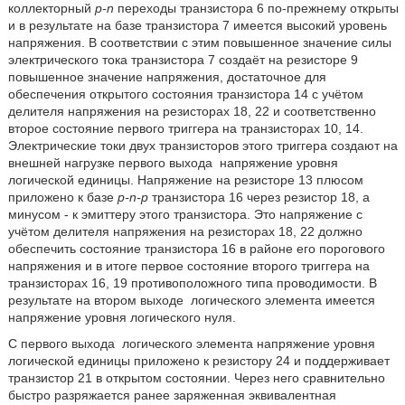
коллекторный
p-n
переходы транзистора 6 по-прежнему открыты
и в результате на базе транзистора 7 имеется высокий уровень
напряжения. В соответствии с этим повышенное значение силы
электрического тока транзистора 7 создаёт на резисторе 9
повышенное значение напряжения, достаточное для
обеспечения открытого состояния транзистора 14 с учётом
делителя напряжения на резисторах 18, 22 и соответственно
второе состояние первого триггера на транзисторах 10, 14.
Электрические токи двух транзисторов этого триггера создают на
внешней нагрузке первого выхода
напряжение уровня
логической единицы. Напряжение на резисторе 13 плюсом
приложено к базе
p-n-p
транзистора 16 через резистор 18, а
минусом - к эмиттеру этого транзистора. Это напряжение с
учётом делителя напряжения на резисторах 18, 22 должно
обеспечить состояние транзистора 16 в районе его порогового
напряжения и в итоге первое состояние второго триггера на
транзисторах 16, 19 противоположного типа проводимости. В
результате на втором выходе
логического элемента имеется
напряжение уровня логического нуля.
С первого выхода
логического элемента напряжение уровня
логической единицы приложено к резистору 24 и поддерживает
транзистор 21 в открытом состоянии. Через него сравнительно
быстро разряжается ранее заряженная эквивалентная