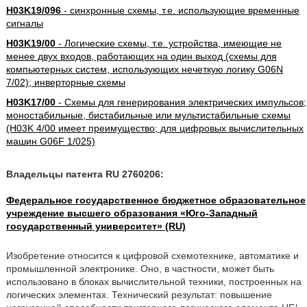
H03K19/096
- синхронные схемы, т.е. использующие временные
сигналы
H03K19/00
- Логические схемы, т.е. устройства, имеющие не
менее двух входов, работающих на один выход (схемы для
компьютерных систем, использующих нечеткую логику G06N
7/02); инверторные схемы
H03K17/00
- Схемы для генерирования электрических импульсов;
моностабильные, бистабильные или мультистабильные схемы
(H03K 4/00 имеет преимущество; для цифровых вычислительных
машин G06F 1/025)
Владельцы патента RU 2760206:
Федеральное государственное бюджетное образовательное
учреждение высшего образования «Юго-Западный
государственный университет» (RU)
Изобретение относится к цифровой схемотехнике, автоматике и
промышленной электронике. Оно, в частности, может быть
использовано в блоках вычислительной техники, построенных на
логических элементах. Технический результат: повышение