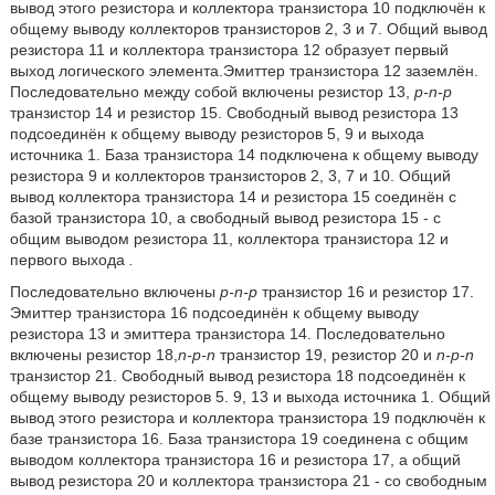
вывод этого резистора и коллектора транзистора 10 подключён к
общему выводу коллекторов транзисторов 2, 3 и 7. Общий вывод
резистора 11 и коллектора транзистора 12 образует первый
выход
логического элемента.Эмиттер транзистора 12 заземлён.
Последовательно между собой включены резистор 13,
p-n-p
транзистор 14 и резистор 15. Свободный вывод резистора 13
подсоединён к общему выводу резисторов 5, 9 и выхода
источника 1. База транзистора 14 подключена к общему выводу
резистора 9 и коллекторов транзисторов 2, 3, 7 и 10. Общий
вывод коллектора транзистора 14 и резистора 15 соединён с
базой транзистора 10, а свободный вывод резистора 15 - с
общим выводом резистора 11, коллектора транзистора 12 и
первого выхода
.
Последовательно включены
p-n-p
транзистор 16 и резистор 17.
Эмиттер транзистора 16 подсоединён к общему выводу
резистора 13 и эмиттера транзистора 14. Последовательно
включены резистор 18,
n-p-n
транзистор 19, резистор 20 и
n-p-n
транзистор 21. Свободный вывод резистора 18 подсоединён к
общему выводу резисторов 5. 9, 13 и выхода источника 1. Общий
вывод этого резистора и коллектора транзистора 19 подключён к
базе транзистора 16. База транзистора 19 соединена с общим
выводом коллектора транзистора 16 и резистора 17, а общий
вывод резистора 20 и коллектора транзистора 21 - со свободным