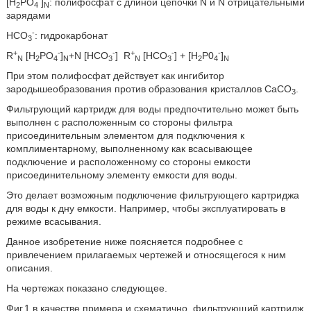
[H
PO
]
: полифосфат с длиной цепочки N и N отрицательными
2
4
N
зарядами
-
HCO
: гидрокарбонат
3
+
-
-
+
-
-
R
[H
PO
]
+N [HCO
]
R
[HCO
] + [H
P0
]
N
2
4
N
3
N
3
2
4
N
При этом полифосфат действует как ингибитор
зародышеобразования против образования кристаллов CaCО
.
3
Фильтрующий картридж для воды предпочтительно может быть
выполнен с расположенным со стороны фильтра
присоединительным элементом для подключения к
комплиментарному, выполненному как всасывающее
подключение и расположенному со стороны емкости
присоединительному элементу емкости для воды.
Это делает возможным подключение фильтрующего картриджа
для воды к дну емкости. Например, чтобы эксплуатировать в
режиме всасывания.
Данное изобретение ниже поясняется подробнее с
привлечением прилагаемых чертежей и относящегося к ним
описания.
На чертежах показано следующее.
Фиг.1 в качестве примера и схематично, фильтрующий картридж