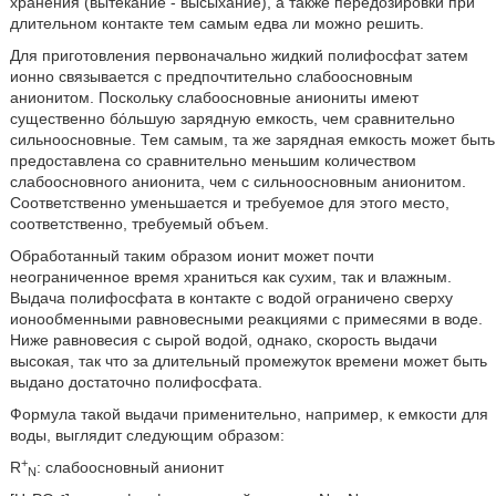
хранения (вытекание - высыхание), а также передозировки при
длительном контакте тем самым едва ли можно решить.
Для приготовления первоначально жидкий полифосфат затем
ионно связывается с предпочтительно слабоосновным
анионитом. Поскольку слабоосновные аниониты имеют
существенно бόльшую зарядную емкость, чем сравнительно
сильноосновные. Тем самым, та же зарядная емкость может быть
предоставлена со сравнительно меньшим количеством
слабоосновного анионита, чем с сильноосновным анионитом.
Соответственно уменьшается и требуемое для этого место,
соответственно, требуемый объем.
Обработанный таким образом ионит может почти
неограниченное время храниться как сухим, так и влажным.
Выдача полифосфата в контакте с водой ограничено сверху
ионообменными равновесными реакциями с примесями в воде.
Ниже равновесия с сырой водой, однако, скорость выдачи
высокая, так что за длительный промежуток времени может быть
выдано достаточно полифосфата.
Формула такой выдачи применительно, например, к емкости для
воды, выглядит следующим образом:
+
R
: слабоосновный анионит
N
-