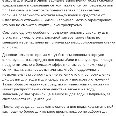
емкости для воды в одном варианте выполнения может сначала
удерживаться в хранилище сеткой, тканью, ситом, решеткой или
т.п. Тем самым может быть предоставлена сравнительно
большая поверхность контакта между водой и средством от
известковых отложений. И/или, например, можно гарантировать,
что оно не сможет выходить неконтролируемо.
Согласно одному особенно предпочтительному варианту для
этого, например, стенка запасной камеры может быть по
меньшей мере частично выполнена как перфорированная стенка
или сито.
Дополнительно отверстия могут быть выполнены в корпусе
фильтрующего картриджа для воды и/или в корпусе хранилища,
предпочтительно с бόльшим эффективным сечением, чем у
сетки, ткани, сита, решетки или т.п., чтобы поддерживать
незначительным сопротивление течению и/или сопротивление
диффузии для воды и для средства от известковых отложений.
Таким образом указанное средство от известковых отложений
может распространить свое действие также и на воду,
запасаемую вне хранилища в емкости для воды. Например, за
счет разности концентрации.
Поскольку вода, запасаемая в емкости для воды, хранится в ней
как правило более длительное время, пока ее не заберут для