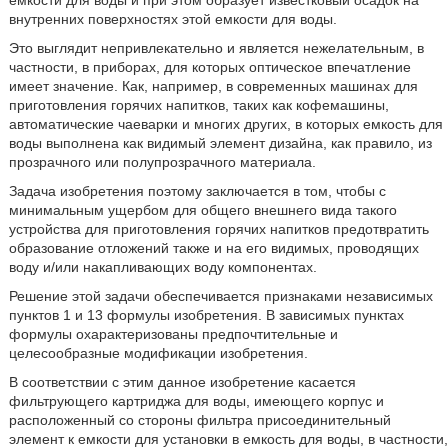
емкости для воды и при этом образует известковый осадок на
внутренних поверхностях этой емкости для воды.
Это выглядит непривлекательно и является нежелательным, в
частности, в приборах, для которых оптическое впечатление
имеет значение. Как, например, в современных машинах для
приготовления горячих напитков, таких как кофемашины,
автоматические чаеварки и многих других, в которых емкость для
воды выполнена как видимый элемент дизайна, как правило, из
прозрачного или полупрозрачного материала.
Задача изобретения поэтому заключается в том, чтобы с
минимальным ущербом для общего внешнего вида такого
устройства для приготовления горячих напитков предотвратить
образование отложений также и на его видимых, проводящих
воду и/или накапливающих воду компонентах.
Решение этой задачи обеспечивается признаками независимых
пунктов 1 и 13 формулы изобретения. В зависимых пунктах
формулы охарактеризованы предпочтительные и
целесообразные модификации изобретения.
В соответствии с этим данное изобретение касается
фильтрующего картриджа для воды, имеющего корпус и
расположенный со стороны фильтра присоединительный
элемент к емкости для установки в емкость для воды, в частности,