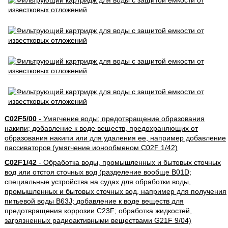
C02F5/00
- Умягчение воды; предотвращение образования
накипи; добавление к воде веществ, предохраняющих от
образования накипи или для удаления ее, например добавление
пассиваторов (умягчение ионообменом C02F 1/42)
C02F1/42
- Обработка воды, промышленных и бытовых сточных
вод или отстоя сточных вод (разделение вообще B01D;
специальные устройства на судах для обработки воды,
промышленных и бытовых сточных вод, например для получения
питьевой воды B63J; добавление к воде веществ для
предотвращения коррозии C23F; обработка жидкостей,
загрязненных радиоактивными веществами G21F 9/04)