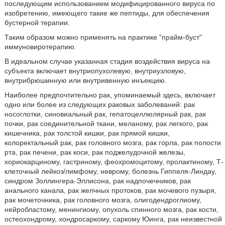
последующим использованием модифицированного вируса по
изобретению, имеющего такие же пептиды, для обеспечения
бустерной терапии.
Таким образом можно применять на практике "прайм-буст"
иммуновиротерапию.
В идеальном случае указанная стадия воздействия вируса на
субъекта включает внутриопухолевую, внутриузловую,
внутрибрюшинную или внутривенную инъекцию.
Наиболее предпочтительно рак, упоминаемый здесь, включает
одно или более из следующих раковых заболеваний: рак
носоглотки, синовиальный рак, гепатоцеллюлярный рак, рак
почки, рак соединительной ткани, меланому, рак легкого, рак
кишечника, рак толстой кишки, рак прямой кишки,
колоректальный рак, рак головного мозга, рак горла, рак полости
рта, рак печени, рак коси, рак поджелудочной железы,
хориокарциному, гастриному, феохромоцитому, пролактиному, Т-
клеточный лейкоз/лимфому, неврому, болезнь Гиппеля-Линдау,
синдром Золлингера-Эллисона, рак надпочечников, рак
анального канала, рак желчных протоков, рак мочевого пузыря,
рак мочеточника, рак головного мозга, олигодендроглиому,
нейробластому, менингиому, опухоль спинного мозга, рак кости,
остеохондрому, хондросаркому, саркому Юинга, рак неизвестной