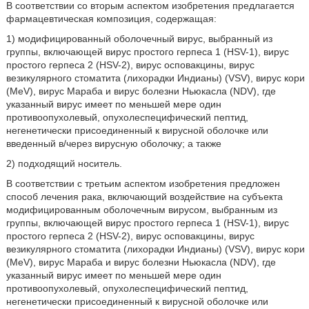
В соответствии со вторым аспектом изобретения предлагается
фармацевтическая композиция, содержащая:
1) модифицированный оболочечный вирус, выбранный из
группы, включающей вирус простого герпеса 1 (HSV-1), вирус
простого герпеса 2 (HSV-2), вирус осповакцины, вирус
везикулярного стоматита (лихорадки Индианы) (VSV), вирус кори
(MeV), вирус Мараба и вирус болезни Hьюкасла (NDV), где
указанный вирус имеет по меньшей мере один
противоопухолевый, опухолеспецифический пептид,
негенетически присоединенный к вирусной оболочке или
введенный в/через вирусную оболочку; а также
2) подходящий носитель.
В соответствии с третьим аспектом изобретения предложен
способ лечения рака, включающий воздействие на субъекта
модифицированным оболочечным вирусом, выбранным из
группы, включающей вирус простого герпеса 1 (HSV-1), вирус
простого герпеса 2 (HSV-2), вирус осповакцины, вирус
везикулярного стоматита (лихорадки Индианы) (VSV), вирус кори
(MeV), вирус Мараба и вирус болезни Hьюкасла (NDV), где
указанный вирус имеет по меньшей мере один
противоопухолевый, опухолеспецифический пептид,
негенетически присоединенный к вирусной оболочке или