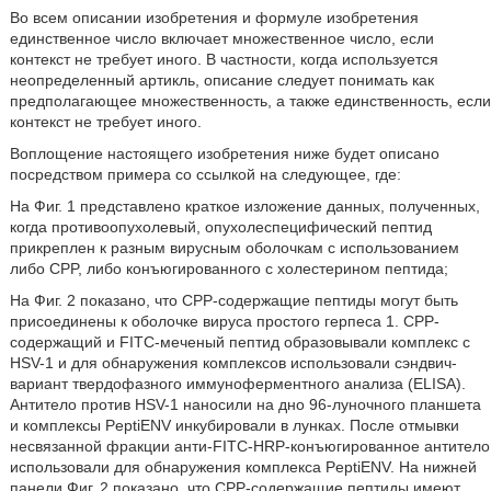
Во всем описании изобретения и формуле изобретения
единственное число включает множественное число, если
контекст не требует иного. В частности, когда используется
неопределенный артикль, описание следует понимать как
предполагающее множественность, а также единственность, если
контекст не требует иного.
Воплощение настоящего изобретения ниже будет описано
посредством примера со ссылкой на следующее, где:
На Фиг. 1 представлено краткое изложение данных, полученных,
когда противоопухолевый, опухолеспецифический пептид
прикреплен к разным вирусным оболочкам с использованием
либо CPP, либо конъюгированного с холестерином пептида;
На Фиг. 2 показано, что CPP-содержащие пептиды могут быть
присоединены к оболочке вируса простого герпеса 1. CPP-
содержащий и FITC-меченый пептид образовывали комплекс с
HSV-1 и для обнаружения комплексов использовали сэндвич-
вариант твердофазного иммуноферментного анализа (ELISA).
Антитело против HSV-1 наносили на дно 96-луночного планшета
и комплексы PeptiENV инкубировали в лунках. После отмывки
несвязанной фракции анти-FITC-HRP-конъюгированное антитело
использовали для обнаружения комплекса PeptiENV. На нижней
панели Фиг. 2 показано, что CPP-содержащие пептиды имеют