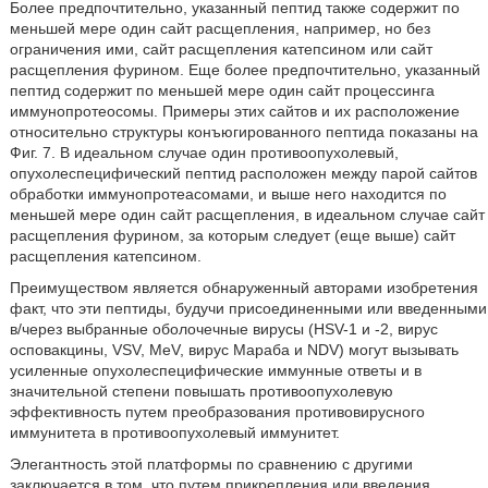
Более предпочтительно, указанный пептид также содержит по
меньшей мере один сайт расщепления, например, но без
ограничения ими, сайт расщепления катепсином или сайт
расщепления фурином. Еще более предпочтительно, указанный
пептид содержит по меньшей мере один сайт процессинга
иммунопротеосомы. Примеры этих сайтов и их расположение
относительно структуры конъюгированного пептида показаны на
Фиг. 7. В идеальном случае один противоопухолевый,
опухолеспецифический пептид расположен между парой сайтов
обработки иммунопротеасомами, и выше него находится по
меньшей мере один сайт расщепления, в идеальном случае сайт
расщепления фурином, за которым следует (еще выше) сайт
расщепления катепсином.
Преимуществом является обнаруженный авторами изобретения
факт, что эти пептиды, будучи присоединенными или введенными
в/через выбранные оболочечные вирусы (HSV-1 и -2, вирус
осповакцины, VSV, MeV, вирус Мараба и NDV) могут вызывать
усиленные опухолеспецифические иммунные ответы и в
значительной степени повышать противоопухолевую
эффективность путем преобразования противовирусного
иммунитета в противоопухолевый иммунитет.
Элегантность этой платформы по сравнению с другими
заключается в том, что путем прикрепления или введения