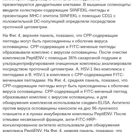
презентируются дендритными клетками. В мышиные спленоциты
вводили холестерин-содержащие SIINFEKL-пептиды и
презентацию MHC-I эпитопа SIINFEKL с помощью CD11 c
положительной DC-популяцией определяли посредством
проточной цитометрии.
На Фиг. 4, верхняя панель, показано, что CPP-содержащие
пептиды могут быть присоединены к оболочке вируса
осповакцины. СРР-содержащие и FITC-меченые пептиды
образовывали комплекс с вирусом осповакцины. После очистки
комплексов PeptiENV с помощью 36% сахарозной подушки и
ультрацентрифугирования очищенные комплексы анализировали
посредством проточной цитометрии. A. HSV-1 без комплекса с
пептидами и B. HSV-1 в комплексе с CPP-содержащими FITC-
мечеными пептидами. На Фиг. 4, средняя панель, показано, что
CPP-содержащие пептиды могут быть присоединены к оболочке
вируса осповакцины. CPP-содержащий и FITC-меченый пептид
образовывал комплекс с вирусом осповакцины, и для
обнаружения комплексов использовали сэндвич-ELISA. Антитело
против вируса осповакцины наносили на дно 96-луночного
планшета и в лунках инкубировали комплексы PeptiENV. После
отмывки несвязанной фракции, анти-FITC-HRP-
конъюгированное антитело использовали для обнаружения
комплекса PeptiENV. На Фиг. 4, нижняя панель, показано, что