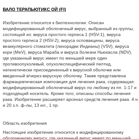
ВАЛО ТЕРАПЬЮТИКС ОЙ (FI)
Изобретение относится к биотехнологии. Описан
модифицированный оболочечный вирус, выбранный из группы,
состоящей из: вируса простого герпеса 1 (HSV-1), вируса
простого герпеса 2 (HSV-2), вируса осповакцины, вируса
везикулярного стоматита (лихорадки Индианы) (VSV), вируса
кори (MeV), вируса Мараба и вируса болезни Ньюкасла (NDV),
где указанный вирус имеет по меньшей мере один
противоопухолевый, опухолеспецифический пептид,
негенетически присоединенный к вирусной оболочке или
введенный в/через вирусную оболочку. Также представлена
фармацевтическая композиция для лечения рака, содержащая:
модифицированный оболочечный вирус по любому из пп. 1-17 и
подходящий носитель. Кроме того, описаны способы лечения
рака. Изобретение расширяет арсенал средств лечения рака. 4 н.
и 20 з.п. ф-лы, 13 ил., 1 пр.
Область изобретения
Настоящее изобретение относится к модифицированному
оболочечному вирусу, где указанный вирус имеет по меньшей