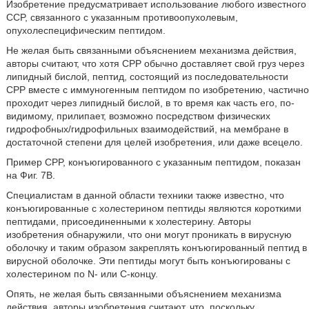
Изобретение предусматривает использование любого известного
CCP, связанного с указанным противоопухолевым,
опухолеспецифическим пептидом.
Не желая быть связанными объяснением механизма действия,
авторы считают, что хотя CPP обычно доставляет свой груз через
липидный бислой, пептид, состоящий из последовательности
CPP вместе с иммуногенным пептидом по изобретению, частично
проходит через липидный бислой, в то время как часть его, по-
видимому, прилипает, возможно посредством физических
гидрофобных/гидрофильных взаимодействий, на мембране в
достаточной степени для целей изобретения, или даже всецело.
Пример CPP, конъюгированного с указанным пептидом, показан
на Фиг. 7B.
Специалистам в данной области техники также известно, что
конъюгированные с холестерином пептиды являются короткими
пептидами, присоединенными к холестерину. Авторы
изобретения обнаружили, что они могут проникать в вирусную
оболочку и таким образом закреплять конъюгированный пептид в
вирусной оболочке. Эти пептиды могут быть конъюгированы с
холестерином по N- или C-концу.
Опять, не желая быть связанными объяснением механизма
действия, авторы изобретения считают, что, поскольку