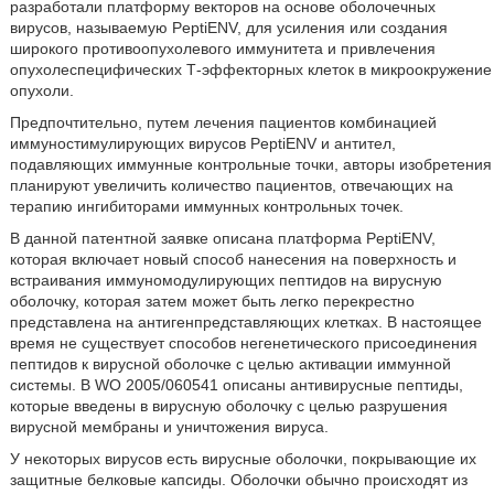
разработали платформу векторов на основе оболочечных
вирусов, называемую PeptiENV, для усиления или создания
широкого противоопухолевого иммунитета и привлечения
опухолеспецифических Т-эффекторных клеток в микроокружение
опухоли.
Предпочтительно, путем лечения пациентов комбинацией
иммуностимулирующих вирусов PeptiENV и антител,
подавляющих иммунные контрольные точки, авторы изобретения
планируют увеличить количество пациентов, отвечающих на
терапию ингибиторами иммунных контрольных точек.
В данной патентной заявке описана платформа PeptiENV,
которая включает новый способ нанесения на поверхность и
встраивания иммуномодулирующих пептидов на вирусную
оболочку, которая затем может быть легко перекрестно
представлена на антигенпредставляющих клетках. В настоящее
время не существует способов негенетического присоединения
пептидов к вирусной оболочке с целью активации иммунной
системы. В WO 2005/060541 описаны антивирусные пептиды,
которые введены в вирусную оболочку с целью разрушения
вирусной мембраны и уничтожения вируса.
У некоторых вирусов есть вирусные оболочки, покрывающие их
защитные белковые капсиды. Оболочки обычно происходят из