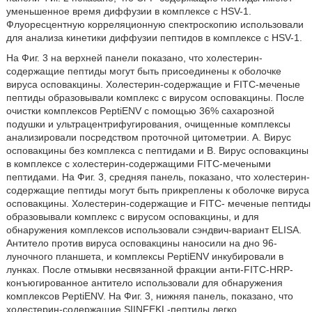
уменьшенное время диффузии в комплексе с HSV-1.
Флуоресцентную корреляционную спектроскопию использовали
для анализа кинетики диффузии пептидов в комплексе с HSV-1.
На Фиг. 3 на верхней панели показано, что холестерин-
содержащие пептиды могут быть присоединены к оболочке
вируса осповакцины. Холестерин-содержащие и FITC-меченые
пептиды образовывали комплекс с вирусом осповакцины. После
очистки комплексов PeptiENV с помощью 36% сахарозной
подушки и ультрацентрифугирования, очищенные комплексы
анализировали посредством проточной цитометрии. A. Вирус
осповакцины без комплекса с пептидами и B. Вирус осповакцины
в комплексе с холестерин-содержащими FITC-мечеными
пептидами. На Фиг. 3, средняя панель, показано, что холестерин-
содержащие пептиды могут быть прикреплены к оболочке вируса
осповакцины. Холестерин-содержащие и FITC- меченые пептиды
образовывали комплекс с вирусом осповакцины, и для
обнаружения комплексов использовали сэндвич-вариант ELISA.
Антитело против вируса осповакцины наносили на дно 96-
луночного планшета, и комплексы PeptiENV инкубировали в
лунках. После отмывки несвязанной фракции анти-FITC-HRP-
конъюгированное антитело использовали для обнаружения
комплексов PeptiENV. На Фиг. 3, нижняя панель, показано, что
холестерин-содержащие SIINFEKL-пептиды легко