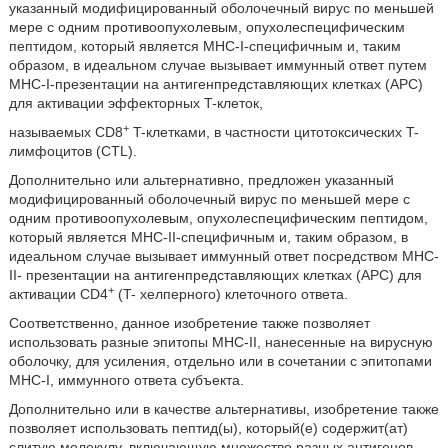
указанный модифицированный оболочечный вирус по меньшей
мере с одним противоопухолевым, опухолеспецифическим
пептидом, который является MHC-I-специфичным и, таким
образом, в идеальном случае вызывает иммунный ответ путем
MHC-I-презентации на антигенпредставляющих клетках (APC)
для активации эффекторных T-клеток,
+
называемых CD8
T-клетками, в частности цитотоксических T-
лимфоцитов (CTL).
Дополнительно или альтернативно, предложен указанный
модифицированный оболочечный вирус по меньшей мере с
одним противоопухолевым, опухолеспецифическим пептидом,
который является MHC-II-специфичным и, таким образом, в
идеальном случае вызывает иммунный ответ посредством MHC-
II- презентации на антигенпредставляющих клетках (APC) для
+
активации CD4
(T- хелперного) клеточного ответа.
Соответственно, данное изобретение также позволяет
использовать разные эпитопы MHC-II, нанесенные на вирусную
оболочку, для усиления, отдельно или в сочетании с эпитопами
MHC-I, иммунного ответа субъекта.
Дополнительно или в качестве альтернативы, изобретение также
позволяет использовать пептид(ы), который(е) содержит(ат)
слитую молекулу, включающую множество разных антигенов.