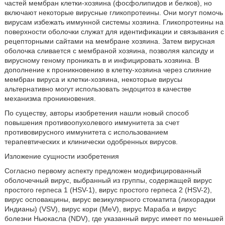
частей мембран клетки-хозяина (фосфолипидов и белков), но
включают некоторые вирусные гликопротеины. Они могут помочь
вирусам избежать иммунной системы хозяина. Гликопротеины на
поверхности оболочки служат для идентификации и связывания с
рецепторными сайтами на мембране хозяина. Затем вирусная
оболочка сливается с мембраной хозяина, позволяя капсиду и
вирусному геному проникать в и инфицировать хозяина. В
дополнение к проникновению в клетку-хозяина через слияние
мембран вируса и клетки-хозяина, некоторые вирусы
альтернативно могут использовать эндоцитоз в качестве
механизма проникновения.
По существу, авторы изобретения нашли новый способ
повышения противоопухолевого иммунитета за счет
противовирусного иммунитета с использованием
терапевтических и клинически одобренных вирусов.
Изложение сущности изобретения
Согласно первому аспекту предложен модифицированный
оболочечный вирус, выбранный из группы, содержащей вирус
простого герпеса 1 (HSV-1), вирус простого герпеса 2 (HSV-2),
вирус осповакцины, вирус везикулярного стоматита (лихорадки
Индианы) (VSV), вирус кори (MeV), вирус Мараба и вирус
болезни Ньюкасла (NDV), где указанный вирус имеет по меньшей