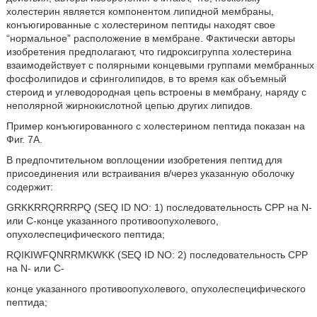
холестерин является компонентом липидной мембраны,
конъюгированные с холестерином пептиды находят свое
“нормальное” расположение в мембране. Фактически авторы
изобретения предполагают, что гидроксигруппа холестерина
взаимодействует с полярными концевыми группами мембранных
фосфолипидов и сфинголипидов, в то время как объемный
стероид и углеводородная цепь встроены в мембрану, наряду с
неполярной жирнокислотной цепью других липидов.
Пример конъюгированного с холестерином пептида показан на
Фиг. 7А.
В предпочтительном воплощении изобретения пептид для
присоединения или встраивания в/через указанную оболочку
содержит:
GRKKRRQRRRPQ (SEQ ID NO: 1) последовательность CPP на N-
или C-конце указанного противоопухолевого,
опухолеспецифического пептида;
RQIKIWFQNRRMKWKK (SEQ ID NO: 2) последовательность CPP
на N- или C-
конце указанного противоопухолевого, опухолеспецифического
пептида;