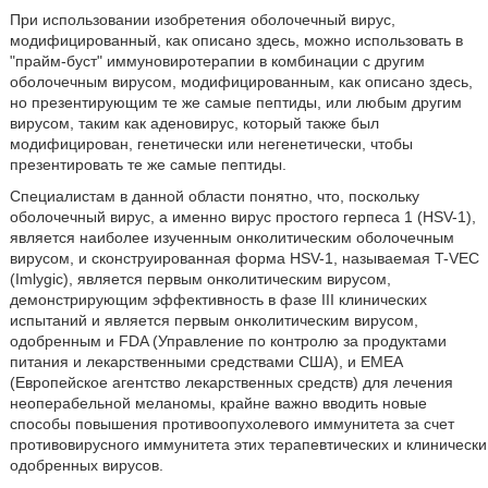
При использовании изобретения оболочечный вирус,
модифицированный, как описано здесь, можно использовать в
"прайм-буст" иммуновиротерапии в комбинации с другим
оболочечным вирусом, модифицированным, как описано здесь,
но презентирующим те же самые пептиды, или любым другим
вирусом, таким как аденовирус, который также был
модифицирован, генетически или негенетически, чтобы
презентировать те же самые пептиды.
Специалистам в данной области понятно, что, поскольку
оболочечный вирус, а именно вирус простого герпеса 1 (HSV-1),
является наиболее изученным онколитическим оболочечным
вирусом, и сконструированная форма HSV-1, называемая T-VEC
(Imlygic), является первым онколитическим вирусом,
демонстрирующим эффективность в фазе III клинических
испытаний и является первым онколитическим вирусом,
одобренным и FDA (Управление по контролю за продуктами
питания и лекарственными средствами США), и EMEA
(Европейское агентство лекарственных средств) для лечения
неоперабельной меланомы, крайне важно вводить новые
способы повышения противоопухолевого иммунитета за счет
противовирусного иммунитета этих терапевтических и клинически
одобренных вирусов.