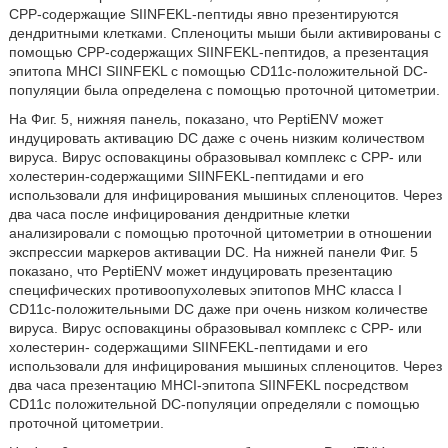
CPP-содержащие SIINFEKL-пептиды явно презентируются
дендритными клетками. Спленоциты мыши были активированы с
помощью CPP-содержащих SIINFEKL-пептидов, а презентация
эпитопа MHCI SIINFEKL с помощью CD11c-положительной DC-
популяции была определена с помощью проточной цитометрии.
На Фиг. 5, нижняя панель, показано, что PeptiENV может
индуцировать активацию DC даже с очень низким количеством
вируса. Вирус осповакцины образовывал комплекс с CPP- или
холестерин-содержащими SIINFEKL-пептидами и его
использовали для инфицирования мышиных спленоцитов. Через
два часа после инфицирования дендритные клетки
анализировали с помощью проточной цитометрии в отношении
экспрессии маркеров активации DC. На нижней панели Фиг. 5
показано, что PeptiENV может индуцировать презентацию
специфических противоопухолевых эпитопов MHC класса I
CD11c-положительными DC даже при очень низком количестве
вируса. Вирус осповакцины образовывал комплекс с CPP- или
холестерин- содержащими SIINFEKL-пептидами и его
использовали для инфицирования мышиных спленоцитов. Через
два часа презентацию MHCI-эпитопа SIINFEKL посредством
CD11c положительной DC-популяции определяли с помощью
проточной цитометрии.