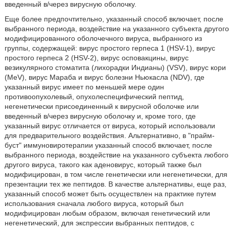
введенный в/через вирусную оболочку.
Еще более предпочтительно, указанный способ включает, после
выбранного периода, воздействие на указанного субъекта другого
модифицированного оболочечного вируса, выбранного из
группы, содержащей: вирус простого герпеса 1 (HSV-1), вирус
простого герпеса 2 (HSV-2), вирус осповакцины, вирус
везикулярного стоматита (лихорадки Индианы) (VSV), вирус кори
(MeV), вирус Мараба и вирус болезни Ньюкасла (NDV), где
указанный вирус имеет по меньшей мере один
противоопухолевый, опухолеспецифический пептид,
негенетически присоединенный к вирусной оболочке или
введенный в/через вирусную оболочку и, кроме того, где
указанный вирус отличается от вируса, который использовали
для предварительного воздействия. Альтернативно, в "прайм-
буст" иммуновиротерапии указанный способ включает, после
выбранного периода, воздействие на указанного субъекта любого
другого вируса, такого как аденовирус, который также был
модифицирован, в том числе генетически или негенетически, для
презентации тех же пептидов. В качестве альтернативы, еще раз,
указанный способ может быть осуществлен на практике путем
использования сначала любого вируса, который был
модифицирован любым образом, включая генетический или
негенетический, для экспрессии выбранных пептидов, с