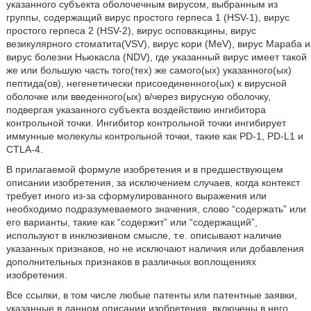
указанного субъекта оболочечным вирусом, выбранным из
группы, содержащий вирус простого герпеса 1 (HSV-1), вирус
простого герпеса 2 (HSV-2), вирус осповакцины, вирус
везикулярного стоматита(VSV), вирус кори (MeV), вирус Мараба и
вирус болезни Hьюкасла (NDV), где указанный вирус имеет такой
же или большую часть того(тех) же самого(ых) указанного(ых)
пептида(ов), негенетически присоединенного(ых) к вирусной
оболочке или введенного(ых) в/через вирусную оболочку,
подвергая указанного субъекта воздействию ингибитора
контрольной точки. Ингибитор контрольной точки ингибирует
иммунные молекулы контрольной точки, такие как PD-1, PD-L1 и
CTLA-4.
В прилагаемой формуле изобретения и в предшествующем
описании изобретения, за исключением случаев, когда контекст
требует иного из-за сформулированного выражения или
необходимо подразумеваемого значения, слово “содержать” или
его варианты, такие как “содержит” или “содержащий”,
используют в инклюзивном смысле, т.е. описывают наличие
указанных признаков, но не исключают наличия или добавления
дополнительных признаков в различных воплощениях
изобретения.
Все ссылки, в том числе любые патенты или патентные заявки,
указанные в данном описании изобретения, включены в него