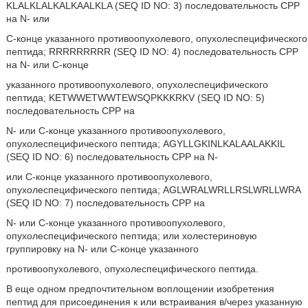
KLALKLALKALKAALKLA (SEQ ID NO: 3) последовательность CPP
на N- или
C-конце указанного противоопухолевого, опухолеспецифического
пептида; RRRRRRRRR (SEQ ID NO: 4) последовательность CPP
на N- или C-конце
указанного противоопухолевого, опухолеспецифического
пептида; KETWWETWWTEWSQPKKKRKV (SEQ ID NO: 5)
последовательность CPP на
N- или C-конце указанного противоопухолевого,
опухолеспецифического пептида; AGYLLGKINLKALAALAKKIL
(SEQ ID NO: 6) последовательность CPP на N-
или C-конце указанного противоопухолевого,
опухолеспецифического пептида; AGLWRALWRLLRSLWRLLWRA
(SEQ ID NO: 7) последовательность CPP на
N- или C-конце указанного противоопухолевого,
опухолеспецифического пептида; или холестериновую
группировку на N- или C-конце указанного
противоопухолевого, опухолеспецифического пептида.
В еще одном предпочтительном воплощении изобретения
пептид для присоединения к или встраивания в/через указанную