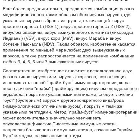
Еще более предпочтительно, предлагается комбинация разных
модифицированных таким образом оболочечных вирусов, где
указанные вирусы выбраны из группы, включающей: вирус
простого герпеса 1 (HSV-1), вирус простого герпеса 2 (HSV-2),
вирус осповакцины, вирус везикулярного стоматита (лихорадки
Индианы) (VSV), вирус кори (MeV), вирус Мараба и вирус
болезни Hьюкасла (NDV). Таким образом, изобретение касается
применения по меньшей мере любых двух вышеуказанных
вирусов, а также распространяется на применение комбинации
любых 3, 4, 5, 6 или 7 вышеуказанных вирусов.
Соответственно, изобретение относится к использованию двух
разных типов вирусов или вирусных каркасов, позволяющих
использовать способ "прайм-буст" иммуновиротерапии, когда
после лечения "прайм" (праймирующим) вирусом определенного
вида/рода, покрытого указанными пептидами, следует лечение
"буст" (бустерным) вирусом другого конкретного вида/рода
(иммунологически отличным вирусом), покрытым теми же
указанными пептидами. Метод "прайм-буст" иммуновиротерапии
может дополнительно значительно увеличивать
опухолеспецифические Т-клеточные иммунные ответы,
направляя большинство иммунных ответов, созданных "прайм-
буст" методом, на указанные пептиды.