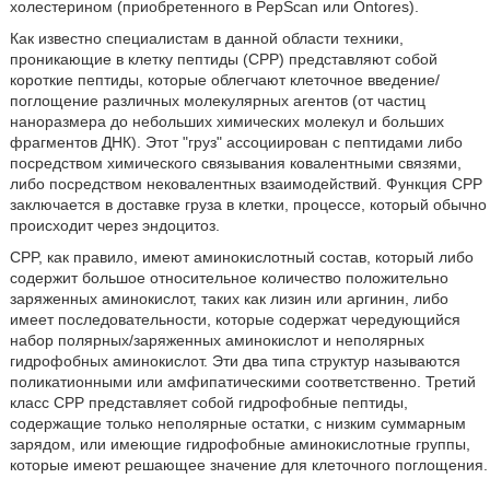
холестерином (приобретенного в PepScan или Ontores).
Как известно специалистам в данной области техники,
проникающие в клетку пептиды (CPP) представляют собой
короткие пептиды, которые облегчают клеточное введение/
поглощение различных молекулярных агентов (от частиц
наноразмера до небольших химических молекул и больших
фрагментов ДНК). Этот "груз" ассоциирован с пептидами либо
посредством химического связывания ковалентными связями,
либо посредством нековалентных взаимодействий. Функция CPP
заключается в доставке груза в клетки, процессе, который обычно
происходит через эндоцитоз.
CPP, как правило, имеют аминокислотный состав, который либо
содержит большое относительное количество положительно
заряженных аминокислот, таких как лизин или аргинин, либо
имеет последовательности, которые содержат чередующийся
набор полярных/заряженных аминокислот и неполярных
гидрофобных аминокислот. Эти два типа структур называются
поликатионными или амфипатическими соответственно. Третий
класс CPP представляет собой гидрофобные пептиды,
содержащие только неполярные остатки, с низким суммарным
зарядом, или имеющие гидрофобные аминокислотные группы,
которые имеют решающее значение для клеточного поглощения.