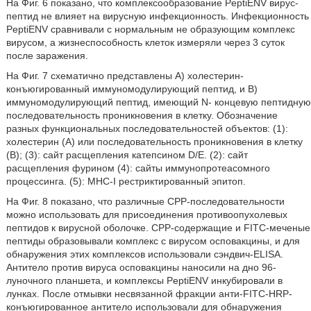
На Фиг. 6 показано, что комплексообразование PeptiENV вирус-
пептид не влияет на вирусную инфекционность. Инфекционность
PeptiENV сравнивали с нормальным не образующим комплекс
вирусом, а жизнеспособность клеток измеряли через 3 суток
после заражения.
На Фиг. 7 схематично представлены A) холестерин-
конъюгированный иммуномодулирующий пептид, и B)
иммуномодулирующий пептид, имеющий N- концевую пептидную
последовательность проникновения в клетку. Обозначение
разных функциональных последовательностей объектов: (1):
холестерин (A) или последовательность проникновения в клетку
(B); (3): сайт расщепления катепсином D/E. (2): сайт
расщепления фурином (4): сайты иммунопротеасомного
процессинга. (5): MHC-I рестриктированный эпитоп.
На Фиг. 8 показано, что различные CPP-последовательности
можно использовать для присоединения противоопухолевых
пептидов к вирусной оболочке. CPP-содержащие и FITC-меченые
пептиды образовывали комплекс с вирусом осповакцины, и для
обнаружения этих комплексов использовали сэндвич-ELISA.
Антитело против вируса осповакцины наносили на дно 96-
луночного планшета, и комплексы PeptiENV инкубировали в
лунках. После отмывки несвязанной фракции анти-FITC-HRP-
конъюгированное антитело использовали для обнаружения