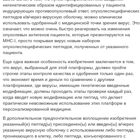
негенетическим образом идентифицированных у пациента
индуцирующих противоопухолевый ответ, опухолеспецифических
пептидов к/в/через вирусную оболочку, можно клинически
использовать одобренный с медицинской точки зрения вирус. Это
означает, что можно очень быстро реагировать на изменения
опухолевых антигенов пациента, которые презентируются на
MHC-I, просто покрывая вирус новым набором
опухолеспецифических пептидов, полученных от указанного
пациента.
Еще одна важная особенность изобретения заключается в том,
что вирус, выбранный для этой платформы, должен пройти
строгие этапы контроля качества и одобрения только один раз,
что экономит время и деньги по сравнению с другими
платформами, где вирусы, имеющие генетически введенные
модификации, должны проходить этапы проверки каждый раз,
когда вводят новую модификацию или пептид, что делает
практически невозможным использование этих платформ в
персонализированной медицине.
В дополнительном предпочтительном воплощении изобретения
указанный(е) пептид(ы) присоединен(ы) или введен(ы) в/через
указанную вирусную оболочку с использованием либо пептида,
проникающего в клетку, либо пептида, конъюгированного с