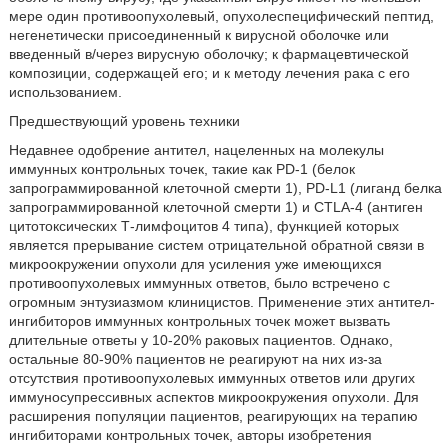
мере один противоопухолевый, опухолеспецифический пептид,
негенетически присоединенный к вирусной оболочке или
введенный в/через вирусную оболочку; к фармацевтической
композиции, содержащей его; и к методу лечения рака с его
использованием.
Предшествующий уровень техники
Недавнее одобрение антител, нацеленных на молекулы
иммунных контрольных точек, такие как PD-1 (белок
запрограммированной клеточной смерти 1), PD-L1 (лиганд белка
запрограммированной клеточной смерти 1) и CTLA-4 (антиген
цитотоксических Т-лимфоцитов 4 типа), функцией которых
является прерывание систем отрицательной обратной связи в
микроокружении опухоли для усиления уже имеющихся
противоопухолевых иммунных ответов, было встречено с
огромным энтузиазмом клиницистов. Применение этих антител-
ингибиторов иммунных контрольных точек может вызвать
длительные ответы у 10-20% раковых пациентов. Однако,
остальные 80-90% пациентов не реагируют на них из-за
отсутствия противоопухолевых иммунных ответов или других
иммуносупрессивных аспектов микроокружения опухоли. Для
расширения популяции пациентов, реагирующих на терапию
ингибиторами контрольных точек, авторы изобретения