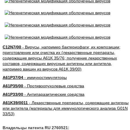
C12N7/00
- Вирусы, например бактериофаги; их композиции;
приготовление или очистка их (лекарственные препараты,
содержащие вирусы A61K 35/76; получение лекарственных
составов, содержащих вирусные антигены или антитела,
например вакцин из вирусов A61K 39/00)
A61P37/04
- иммуностимуляторы
A61P35/00
- Противоопухолевые средства
A61P33/00
- Антипаразитические средства
A61K39/0011
- Лекарственные препараты, содержащие антигены
или антитела (материалы для иммунологического анализа G01N
33/53)
Владельцы патента RU 2760521: