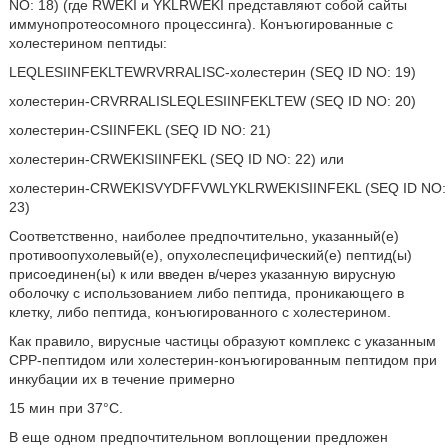
NO: 18) (где RWEKI и YKLRWEKI представляют собой сайты
иммунопротеосомного процессинга). Конъюгированные с
холестерином пептиды:
LEQLESIINFEKLTEWRVRRALISC-холестерин (SEQ ID NO: 19)
холестерин-CRVRRALISLEQLESIINFEKLTEW (SEQ ID NO: 20)
холестерин-CSIINFEKL (SEQ ID NO: 21)
холестерин-CRWEKISIINFEKL (SEQ ID NO: 22) или
холестерин-CRWEKISVYDFFVWLYKLRWEKISIINFEKL (SEQ ID NO:
23)
Соответственно, наиболее предпочтительно, указанный(е)
противоопухолевый(е), опухолеспецифический(е) пептид(ы)
присоединен(ы) к или введен в/через указанную вирусную
оболочку с использованием либо пептида, проникающего в
клетку, либо пептида, конъюгированного с холестерином.
Как правило, вирусные частицы образуют комплекс с указанным
СРР-пептидом или холестерин-конъюгированным пептидом при
инкубации их в течение примерно
15 мин при 37°С.
В еще одном предпочтительном воплощении предложен