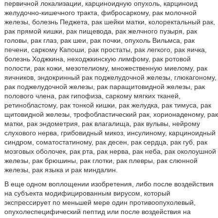
первичной локализации, карциноидную опухоль, карциноид
желудочно-кишечного тракта, фибросаркому, рак молочной
железы, болезнь Педжета, рак шейки матки, колоректальный рак,
рак прямой кишки, рак пищевода, рак желчного пузыря, рак
головы, рак глаз, рак шеи, рак почки, опухоль Вильмса, рак
печени, саркому Капоши, рак простаты, рак легкого, рак яичка,
болезнь Ходжкина, неходжкинскую лимфому, рак ротовой
полости, рак кожи, мезотелиому, множественную миелому, рак
яичников, эндокринный рак поджелудочной железы, глюкагоному,
рак поджелудочной железы, рак паращитовидной железы, рак
полового члена, рак гипофиза, саркому мягких тканей,
ретинобластому, рак тонкой кишки, рак желудка, рак тимуса, рак
щитовидной железы, трофобластический рак, хорионаденому, рак
матки, рак эндометрия, рак влагалища, рак вульвы, нейрому
слухового нерва, грибовидный микоз, инсулиному, карциноидный
синдром, соматостатиному, рак десен, рак сердца, рак губ, рак
мозговых оболочек, рак рта, рак нерва, рак неба, рак околоушной
железы, рак брюшины, рак глотки, рак плевры, рак слюнной
железы, рак языка и рак миндалин.
В еще одном воплощении изобретения, либо после воздействия
на субъекта модифицированным вирусом, который
экспрессирует по меньшей мере один противоопухолевый,
опухолеспецифический пептид или после воздействия на