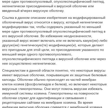
мере один противоопухолевый, опухолеспецифический пептид,
негенетически присоединенный к вирусной оболочке или
введенный в/через вирусную оболочку.
Ссылка в данном описании изобретения на модифицированный
оболочечный вирус относится к вирусу, который негенетически
модифицирован так, чтобы содержать указанный по меньшей
мере один противоопухолевый опухолеспецифический пептид в
его вирусной оболочке. Во избежание неоднозначности,
указанный вирус может включать или не включать какую(ие)-либо
другую(ие) генетическую(те) модификацию(и), которые делают
его пригодным для этой цели, но присоединение указанного по
меньшей мере одного противоопухолевого,
опухолеспецифического пептида к вирусной оболочке или через
нее осуществлено негенетически.
Специалистам в данной области понятно, что некоторые вирусы
имеют вирусные оболочки, покрывающие их защитные белковые
капсиды. Оболочки обычно происходят из частей мембран
клеток-хозяев (фосфолипидов и белков), но включают некоторые
вирусные гликопротеины. Они могут помочь вирусам избежать
иммунной системы хозяина. Гликопротеины на поверхности
оболочки служат для идентификации и связывания с
рецепторными сайтами на мембране хозяина. Во время
инфекции вирусная оболочка сливается с мембраной хозяина,