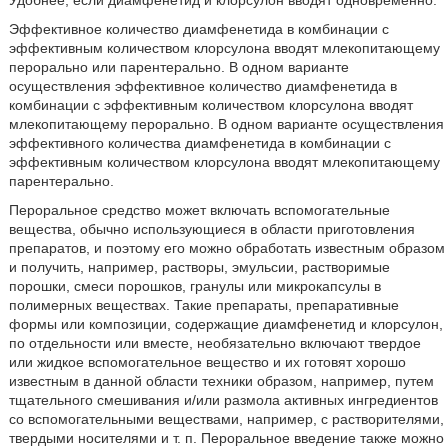
Удобнее, если диамфенетид и клорсулон вводят одновременно.
Эффективное количество диамфенетида в комбинации с
эффективным количеством клорсулона вводят млекопитающему
перорально или парентерально. В одном варианте
осуществления эффективное количество диамфенетида в
комбинации с эффективным количеством клорсулона вводят
млекопитающему перорально. В одном варианте осуществления
эффективного количества диамфенетида в комбинации с
эффективным количеством клорсулона вводят млекопитающему
парентерально.
Пероральное средство может включать вспомогательные
вещества, обычно использующиеся в области приготовления
препаратов, и поэтому его можно обработать известным образом
и получить, например, растворы, эмульсии, растворимые
порошки, смеси порошков, гранулы или микрокапсулы в
полимерных веществах. Такие препараты, препаративные
формы или композиции, содержащие диамфенетид и клорсулон,
по отдельности или вместе, необязательно включают твердое
или жидкое вспомогательное вещество и их готовят хорошо
известным в данной области техники образом, например, путем
тщательного смешивания и/или размола активных ингредиентов
со вспомогательными веществами, например, с растворителями,
твердыми носителями и т. п. Пероральное введение также можно