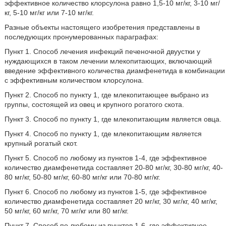
эффективное количество клорсулона равно 1,5-10 мг/кг, 3-10 мг/
кг, 5-10 мг/кг или 7-10 мг/кг.
Разные объекты настоящего изобретения представлены в
последующих пронумерованных параграфах:
Пункт 1. Способ лечения инфекций печеночной двуустки у
нуждающихся в таком лечении млекопитающих, включающий
введение эффективного количества диамфенетида в комбинации
с эффективным количеством клорсулона.
Пункт 2. Способ по пункту 1, где млекопитающее выбрано из
группы, состоящей из овец и крупного рогатого скота.
Пункт 3. Способ по пункту 1, где млекопитающим является овца.
Пункт 4. Способ по пункту 1, где млекопитающим является
крупный рогатый скот.
Пункт 5. Способ по любому из пунктов 1-4, где эффективное
количество диамфенетида составляет 20-80 мг/кг, 30-80 мг/кг, 40-
80 мг/кг, 50-80 мг/кг, 60-80 мг/кг или 70-80 мг/кг.
Пункт 6. Способ по любому из пунктов 1-5, где эффективное
количество диамфенетида составляет 20 мг/кг, 30 мг/кг, 40 мг/кг,
50 мг/кг, 60 мг/кг, 70 мг/кг или 80 мг/кг.
Пункт 7. Способ по любому из пунктов 1-6, где эффективное