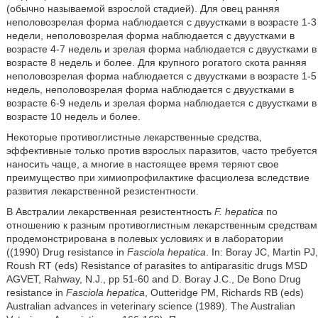
(обычно называемой взрослой стадией). Для овец ранняя
неполовозрелая форма наблюдается с двуустками в возрасте 1-3
недели, неполовозрелая форма наблюдается с двуустками в
возрасте 4-7 недель и зрелая форма наблюдается с двуустками в
возрасте 8 недель и более. Для крупного рогатого скота ранняя
неполовозрелая форма наблюдается с двуустками в возрасте 1-5
недель, неполовозрелая форма наблюдается с двуустками в
возрасте 6-9 недель и зрелая форма наблюдается с двуустками в
возрасте 10 недель и более.
Некоторые противоглистные лекарственные средства,
эффективные только против взрослых паразитов, часто требуется
наносить чаще, а многие в настоящее время теряют свое
преимущество при химиопрофилактике фасциолеза вследствие
развития лекарственной резистентности.
В Австралии лекарственная резистентность
F. hepatica
по
отношению к разным противоглистным лекарственным средствам
продемонстрирована в полевых условиях и в лаборатории
((1990) Drug resistance in
Fasciola hepatica
. In: Boray JC, Martin PJ,
Roush RT (eds) Resistance of parasites to antiparasitic drugs MSD
AGVET, Rahway, N.J., pp 51-60 and D. Boray J.C., De Bono Drug
resistance in
Fasciola hepatica
, Outteridge PM, Richards RB (eds)
Australian advances in veterinary science (1989). The Australian