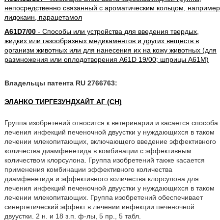
непосредственно связанный с ароматическим кольцом, например
лидокаин, парацетамол
A61D7/00
- Способы или устройства для введения твердых,
жидких или газообразных медикаментов и других веществ в
организм животных или для нанесения их на кожу животных (для
размножения или оплодотворения A61D 19/00; шприцы A61M)
Владельцы патента RU 2766763:
ЭЛАНКО ТИРГЕЗУНДХАЙТ АГ (CH)
Группа изобретений относится к ветеринарии и касается способа
лечения инфекций печеночной двуустки у нуждающихся в таком
лечении млекопитающих, включающего введение эффективного
количества диамфенетида в комбинации с эффективным
количеством клорсулона. Группа изобретений также касается
применения комбинации эффективного количества
диамфенетида и эффективного количества клорсулона для
лечения инфекций печеночной двуустки у нуждающихся в таком
лечении млекопитающих. Группа изобретений обеспечивает
синергетический эффект в лечении инфекции печеночной
двуустки. 2 н. и 18 з.п. ф-лы, 5 пр., 5 табл.