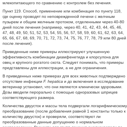
млекопитающего по сравнению с контролем без лечения.
Пункт 119. Способ, применение или комбинация по пункту 118,
где оценку проводят по неповрежденной печени с желчным
пузырем и общим желчным протоком, отделенными через 40-80
дней после лечения (например, через 40, 41, 42, 43, 44, 45, 46,
47, 48, 49, 50, 51, 52, 53, 54, 55, 56, 57, 58, 59, 60, 61, 62, 63, 64,
65, 66, 67, 68, 69, 70, 71, 72, 73, 74, 75, 76, 77, 78, 79 или 80 дней
после лечения).
Приведенные ниже примеры иллюстрируют улучшенную
эффективность комбинации диамфенетида и клорсулона для
овец и крупного рогатого скота. Следует понимать, что примеры
представлены для иллюстрации, а не для ограничения.
В приведенных ниже примерах для всех животных подтверждено
отсутствие инфекции
F. hepatica
и до включения в исследование
ветеринар установил, что они являются клинически здоровыми.
Дозы вводили перорально с помощью одноразовых шприцев
соответствующего размера.
Количества двуусток и массы тела подвергали логарифмическому
преобразованию (после добавления равной 1 константы только к
количеству двуусток) и проверяли, соответствуют ли
преобразованные данные допущению о нормальном