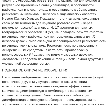
Veterinary Association, pp166-169). Показано, что длительное и
регулярное применение салициланилидов, в особенности
рафоксанида и клозантела для овец привело к образованию
резистентных штаммов
F. hepatica
в эндемических областях
Нового Южного Уэльса. Показано, что эти штаммы сохраняют
свою резистентность для крупного рогатого скота и через
несколько пассажей для овец. Из 17 изолятов для разных
географических областей 10 (58,8%) обладали резистентностью
по отношению к рафоксаниду при рекомендованных для
F.
hepatica
дозах и была очевидна неспецифическая резистентность
по отношению к клозантелу. Резистентность по отношению к
лекарственным средствам, в частности, проявлялась у
неполовозрелых
F.hepatica
, но редко у взрослых двуусток.
Желательны средства лечения инфекций печеночной двуустки с
улучшенной эффективностью.
ПОДРОБНОЕ ОПИСАНИЕ ИЗОБРЕТЕНИЯ
Настоящее изобретение относится к способу лечения инфекций
печеночной двуустки у нуждающихся в таком лечении
млекопитающих, включающему введение эффективного
количества диамфенетида в комбинации с эффективным
количеством клорсулона. Синергетические комбинации
диамфенетида и клорсулона обладают преимуществами по
эффективности по отношению к восприимчивым и резистентным