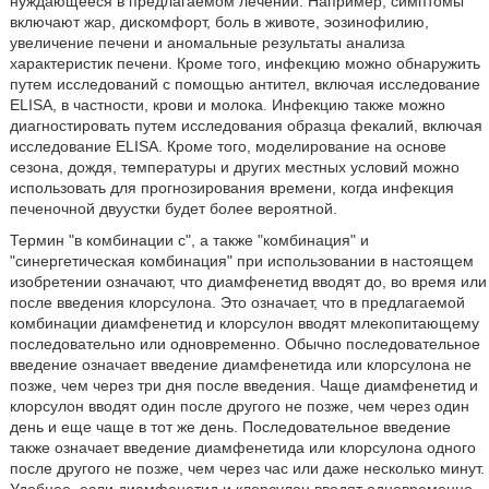
нуждающееся в предлагаемом лечении. Например, симптомы
включают жар, дискомфорт, боль в животе, эозинофилию,
увеличение печени и аномальные результаты анализа
характеристик печени. Кроме того, инфекцию можно обнаружить
путем исследований с помощью антител, включая исследование
ELISA, в частности, крови и молока. Инфекцию также можно
диагностировать путем исследования образца фекалий, включая
исследование ELISA. Кроме того, моделирование на основе
сезона, дождя, температуры и других местных условий можно
использовать для прогнозирования времени, когда инфекция
печеночной двуустки будет более вероятной.
Термин "в комбинации с", а также "комбинация" и
"синергетическая комбинация" при использовании в настоящем
изобретении означают, что диамфенетид вводят до, во время или
после введения клорсулона. Это означает, что в предлагаемой
комбинации диамфенетид и клорсулон вводят млекопитающему
последовательно или одновременно. Обычно последовательное
введение означает введение диамфенетида или клорсулона не
позже, чем через три дня после введения. Чаще диамфенетид и
клорсулон вводят один после другого не позже, чем через один
день и еще чаще в тот же день. Последовательное введение
также означает введение диамфенетида или клорсулона одного
после другого не позже, чем через час или даже несколько минут.