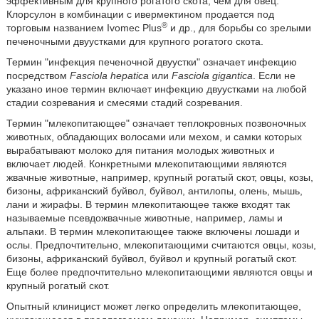
эффективным для крупного рогатого скота, чем для овец.
Клорсулон в комбинации с ивермектином продается под
®
торговым названием Ivomec Plus
и др., для борьбы со зрелыми
печеночными двуустками для крупного рогатого скота.
Термин "инфекция печеночной двуустки" означает инфекцию
посредством
Fasciola hepatica
или
Fasciola gigantica
. Если не
указано иное термин включает инфекцию двуустками на любой
стадии созревания и смесями стадий созревания.
Термин "млекопитающее" означает теплокровных позвоночных
животных, обладающих волосами или мехом, и самки которых
вырабатывают молоко для питания молодых животных и
включает людей. Конкретными млекопитающими являются
жвачные животные, например, крупный рогатый скот, овцы, козы,
бизоны, африканский буйвол, буйвол, антилопы, олень, мышь,
лани и жирафы. В термин млекопитающее также входят так
называемые псевдожвачные животные, например, ламы и
альпаки. В термин млекопитающее также включены лошади и
ослы. Предпочтительно, млекопитающими считаются овцы, козы,
бизоны, африканский буйвол, буйвол и крупный рогатый скот.
Еще более предпочтительно млекопитающими являются овцы и
крупный рогатый скот.
Опытный клиницист может легко определить млекопитающее,