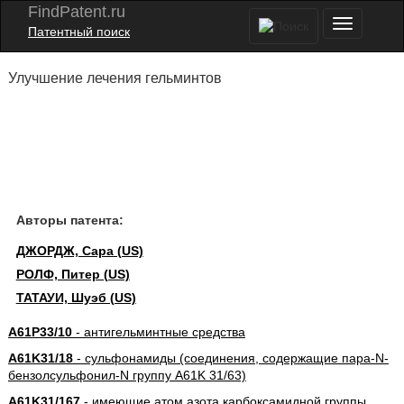
FindPatent.ru
Патентный поиск
Улучшение лечения гельминтов
Авторы патента:
ДЖОРДЖ, Сара (US)
РОЛФ, Питер (US)
ТАТАУИ, Шуэб (US)
A61P33/10
- антигельминтные средства
A61K31/18
- сульфонамиды (соединения, содержащие пара-N-
бензолсульфонил-N группу A61K 31/63)
A61K31/167
- имеющие атом азота карбоксамидной группы,