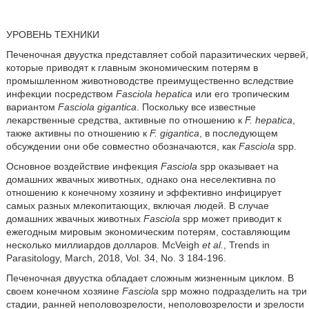
УРОВЕНЬ ТЕХНИКИ
Печеночная двуустка представляет собой паразитических червей,
которые приводят к главным экономическим потерям в
промышленном животноводстве преимущественно вследствие
инфекции посредством
Fasciola hepatica
или его тропическим
вариантом
Fasciola gigantica
. Поскольку все известные
лекарственные средства, активные по отношению к
F. hepatica
,
также активны по отношению к
F. gigantica
, в последующем
обсуждении они обе совместно обозначаются, как
Fasciola
spp.
Основное воздействие инфекция
Fasciola
spp оказывает на
домашних жвачных животных, однако она неселективна по
отношению к конечному хозяину и эффективно инфицирует
самых разных млекопитающих, включая людей. В случае
домашних жвачных животных
Fasciola
spp может приводит к
ежегодным мировым экономическим потерям, составляющим
несколько миллиардов долларов. McVeigh
et al.
, Trends in
Parasitology, March, 2018, Vol. 34, No. 3 184-196.
Печеночная двуустка обладает сложным жизненным циклом. В
своем конечном хозяине
Fasciola
spp можно подразделить на три
стадии, ранней неполовозрелости, неполовозрелости и зрелости