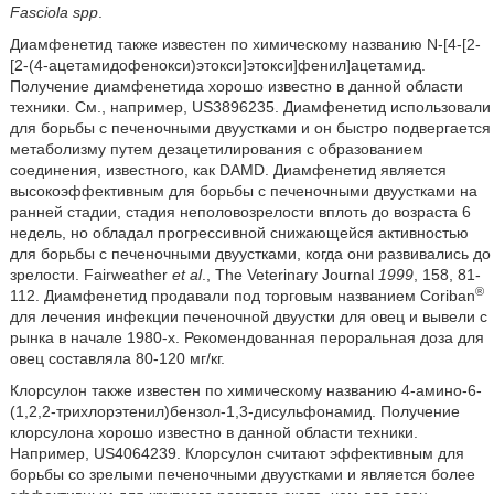
Fasciola spp
.
Диамфенетид также известен по химическому названию N-[4-[2-
[2-(4-ацетамидофенокси)этокси]этокси]фенил]ацетамид.
Получение диамфенетида хорошо известно в данной области
техники. См., например, US3896235. Диамфенетид использовали
для борьбы с печеночными двуустками и он быстро подвергается
метаболизму путем дезацетилирования с образованием
соединения, известного, как DAMD. Диамфенетид является
высокоэффективным для борьбы с печеночными двуустками на
ранней стадии, стадия неполовозрелости вплоть до возраста 6
недель, но обладал прогрессивной снижающейся активностью
для борьбы с печеночными двуустками, когда они развивались до
зрелости. Fairweather
et al
., The Veterinary Journal
1999
, 158, 81-
®
112. Диамфенетид продавали под торговым названием Coriban
для лечения инфекции печеночной двуустки для овец и вывели с
рынка в начале 1980-х. Рекомендованная пероральная доза для
овец составляла 80-120 мг/кг.
Клорсулон также известен по химическому названию 4-амино-6-
(1,2,2-трихлорэтенил)бензол-1,3-дисульфонамид. Получение
клорсулона хорошо известно в данной области техники.
Например, US4064239. Клорсулон считают эффективным для
борьбы со зрелыми печеночными двуустками и является более