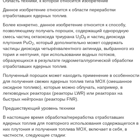
Область техники, к которой относится изобретение
Данное изобретение относится к области переработки
отработавших ядерных топлив.
Более конкретно, данное изобретение относится к способу,
позволяющему получать порошок, содержащий однородную
смесь частиц октаоксида триурана U
O
и частиц диоксида
3
8
плутония PuO
, который дополнительно может содержать
2
частицы диоксида четырёхвалентного актинида, выбранного из
тория и нептуния, при использовании водных потоков,
образующихся в результате гидрометаллургической обработки
отработавших ядерных топлив.
Полученный порошок может находить применение в особенности
для получения свежих ядерных топлив типа MOX (смешанное
оксидное топливо), которые можно облучать, например, в
легководных реакторах (реакторы LWR) или реакторах на
быстрых нейтронах (реакторы FNR).
Предшествующий уровень техники
В настоящее время обработка/переработка отработавших
ядерных топлив для повторного использования содержащегося в
них плутония и получения топлива MOX, включает в себя, в
частности, следующие стадии: