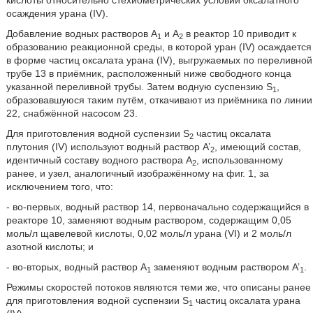
кислоты относительно стехиометрических условий оксалатного
осаждения урана (IV).
Добавление водных растворов A
и A
в реактор 10 приводит к
1
2
образованию реакционной среды, в которой уран (IV) осаждается
в форме частиц оксалата урана (IV), выгружаемых по переливной
трубе 13 в приёмник, расположенный ниже свободного конца
указанной переливной трубы. Затем водную суспензию S
,
1
образовавшуюся таким путём, откачивают из приёмника по линии
22, снабжённой насосом 23.
Для приготовления водной суспензии S
частиц оксалата
2
плутония (IV) используют водный раствор A’
, имеющий состав,
2
идентичный составу водного раствора A
, использованному
2
ранее, и узел, аналогичный изображённому на фиг. 1, за
исключением того, что:
- во-первых, водный раствор 14, первоначально содержащийся в
реакторе 10, заменяют водным раствором, содержащим 0,05
моль/л щавелевой кислоты, 0,02 моль/л урана (VI) и 2 моль/л
азотной кислоты; и
- во-вторых, водный раствор A
заменяют водным раствором A’
.
1
1
Режимы скоростей потоков являются теми же, что описаны ранее
для приготовления водной суспензии S
частиц оксалата урана
1