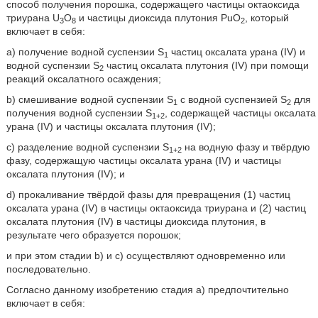
способ получения порошка, содержащего частицы октаоксида
триурана U
O
и частицы диоксида плутония PuO
, который
3
8
2
включает в себя:
a) получение водной суспензии S
частиц оксалата урана (IV) и
1
водной суспензии S
частиц оксалата плутония (IV) при помощи
2
реакций оксалатного осаждения;
b) смешивание водной суспензии S
с водной суспензией S
для
1
2
получения водной суспензии S
, содержащей частицы оксалата
1+2
урана (IV) и частицы оксалата плутония (IV);
c) разделение водной суспензии S
на водную фазу и твёрдую
1+2
фазу, содержащую частицы оксалата урана (IV) и частицы
оксалата плутония (IV); и
d) прокаливание твёрдой фазы для превращения (1) частиц
оксалата урана (IV) в частицы октаоксида триурана и (2) частиц
оксалата плутония (IV) в частицы диоксида плутония, в
результате чего образуется порошок;
и при этом стадии b) и c) осуществляют одновременно или
последовательно.
Согласно данному изобретению стадия a) предпочтительно
включает в себя: