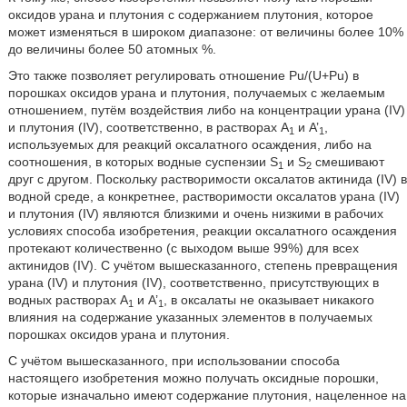
оксидов урана и плутония с содержанием плутония, которое
может изменяться в широком диапазоне: от величины более 10%
до величины более 50 атомных %.
Это также позволяет регулировать отношение Pu/(U+Pu) в
порошках оксидов урана и плутония, получаемых с желаемым
отношением, путём воздействия либо на концентрации урана (IV)
и плутония (IV), соответственно, в растворах A
и A’
,
1
1
используемых для реакций оксалатного осаждения, либо на
соотношения, в которых водные суспензии S
и S
смешивают
1
2
друг с другом. Поскольку растворимости оксалатов актинида (IV) в
водной среде, а конкретнее, растворимости оксалатов урана (IV)
и плутония (IV) являются близкими и очень низкими в рабочих
условиях способа изобретения, реакции оксалатного осаждения
протекают количественно (с выходом выше 99%) для всех
актинидов (IV). С учётом вышесказанного, степень превращения
урана (IV) и плутония (IV), соответственно, присутствующих в
водных растворах A
и A’
, в оксалаты не оказывает никакого
1
1
влияния на содержание указанных элементов в получаемых
порошках оксидов урана и плутония.
С учётом вышесказанного, при использовании способа
настоящего изобретения можно получать оксидные порошки,
которые изначально имеют содержание плутония, нацеленное на