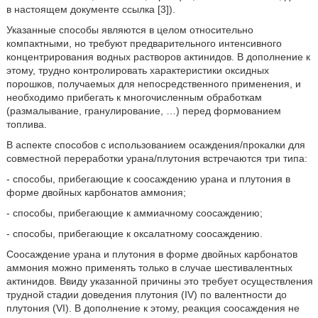
в настоящем документе ссылка [3]).
Указанные способы являются в целом относительно
компактными, но требуют предварительного интенсивного
концентрирования водных растворов актинидов. В дополнение к
этому, трудно контролировать характеристики оксидных
порошков, получаемых для непосредственного применения, и
необходимо прибегать к многочисленным обработкам
(размалывание, гранулирование, …) перед формованием
топлива.
В аспекте способов с использованием осаждения/прокалки для
совместной переработки урана/плутония встречаются три типа:
- способы, прибегающие к соосаждению урана и плутония в
форме двойных карбонатов аммония;
- способы, прибегающие к аммиачному соосаждению;
- способы, прибегающие к оксалатному соосаждению.
Соосаждение урана и плутония в форме двойных карбонатов
аммония можно применять только в случае шестивалентных
актинидов. Ввиду указанной причины это требует осуществления
трудной стадии доведения плутония (IV) по валентности до
плутония (VI). В дополнение к этому, реакция соосаждения не