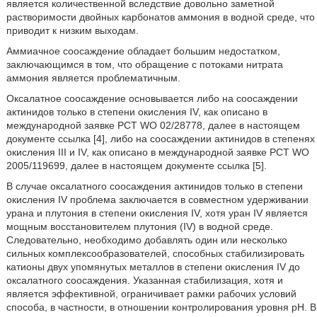
является количественной вследствие довольно заметной
растворимости двойных карбонатов аммония в водной среде, что
приводит к низким выходам.
Аммиачное соосаждение обладает большим недостатком,
заключающимся в том, что обращение с потоками нитрата
аммония является проблематичным.
Оксалатное соосаждение основывается либо на соосаждении
актинидов только в степени окисления IV, как описано в
международной заявке PCT WO 02/28778, далее в настоящем
документе ссылка [4], либо на соосаждении актинидов в степенях
окисления III и IV, как описано в международной заявке PCT WO
2005/119699, далее в настоящем документе ссылка [5].
В случае оксалатного соосаждения актинидов только в степени
окисления IV проблема заключается в совместном удерживании
урана и плутония в степени окисления IV, хотя уран IV является
мощным восстановителем плутония (IV) в водной среде.
Следовательно, необходимо добавлять один или несколько
сильных комплексообразователей, способных стабилизировать
катионы двух упомянутых металлов в степени окисления IV до
оксалатного соосаждения. Указанная стабилизация, хотя и
является эффективной, ограничивает рамки рабочих условий
способа, в частности, в отношении контролирования уровня pH. В