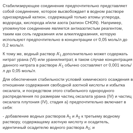
Стабилизирующее соединение предпочтительно представляет
собой соединение, которое высвобождает в водном растворе
однозарядный катион, содержащий только атомы углерода,
водорода, кислорода и/или азота (катион CHON). Например,
упомянутое соединение является антиазотистым реагентом,
таким как соль гидразиния или алкилгидразиния, которую
используют предпочтительно в концентрации от 0,05 моль/л до
0,2 моль/л.
К тому же, водный раствор A’
дополнительно может содержать
1
нитрат урана (VI) или уранилнитрат, в таком случае концентрация
данного нитрата в растворе A’
обычно составляет от 0,001 моль/
1
л до 0,05 моль/л.
Для обеспечения стабильности условий химического осаждения в
отношении содержания свободной азотной кислоты и избытка
оксалата, и посредством этого стабильного однородного
распределения по размерам частиц оксалата урана (IV) и частиц
оксалата плутония (IV), стадия a) предпочтительно включает в
себя:
- добавление водных растворов A
и A
к третьему водному
1
2
раствору, содержащему азотную кислоту и осадитель,
идентичный осадителю водного раствора A
; и
2