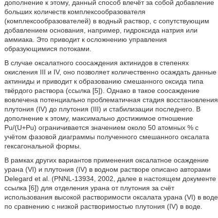
дополнение к этому, данный способ влечёт за собой добавление
больших количеств комплексообразователя
(комплексообразователей) в водный раствор, с сопутствующим
добавлением основания, например, гидроксида натрия или
аммиака. Это приводит к осложнению управления
образующимися потоками.
В случае оксалатного соосаждения актинидов в степенях
окисления III и IV, оно позволяет количественно осаждать данные
актиниды и приводит к образованию смешанного оксида типа
твёрдого раствора (ссылка [5]). Однако в такое соосаждение
вовлечена потенциально проблематичная стадия восстановления
плутония (IV) до плутония (III) и стабилизации последнего. В
дополнение к этому, максимально достижимое отношение
Pu/(U+Pu) ограничивается значением около 50 атомных % с
учётом фазовой диаграммы полученного смешанного оксалата
гексагональной формы.
В рамках других вариантов применения оксалатное осаждение
урана (VI) и плутония (IV) в водном растворе описано авторами
Delegard et al. (PNNL-13934, 2002, далее в настоящем документе
ссылка [6]) для отделения урана от плутония за счёт
использования высокой растворимости оксалата урана (VI) в воде
по сравнению с низкой растворимостью плутония (IV) в воде.