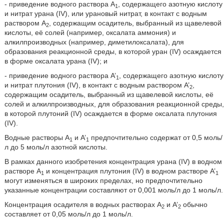
- приведение водного раствора A
, содержащего азотную кислоту
1
и нитрат урана (IV), или урановый нитрат, в контакт с водным
раствором A
, содержащим осадитель, выбранный из щавелевой
2
кислоты, её солей (например, оксалата аммония) и
алкилпроизводных (например, диметилоксалата), для
образования реакционной среды, в которой уран (IV) осаждается
в форме оксалата урана (IV); и
- приведение водного раствора A’
, содержащего азотную кислоту
1
и нитрат плутония (IV), в контакт с водным раствором A’
,
2
содержащим осадитель, выбранный из щавелевой кислоты, её
солей и алкилпроизводных, для образования реакционной среды,
в которой плутоний (IV) осаждается в форме оксалата плутония
(IV).
Водные растворы A
и A’
предпочтительно содержат от 0,5 моль/
1
1
л до 5 моль/л азотной кислоты.
В рамках данного изобретения концентрация урана (IV) в водном
растворе A
и концентрация плутония (IV) в водном растворе A’
1
1
могут изменяться в широких пределах, но предпочтительно
указанные концентрации составляют от 0,001 моль/л до 1 моль/л.
Концентрация осадителя в водных растворах A
и A’
обычно
2
2
составляет от 0,05 моль/л до 1 моль/л.