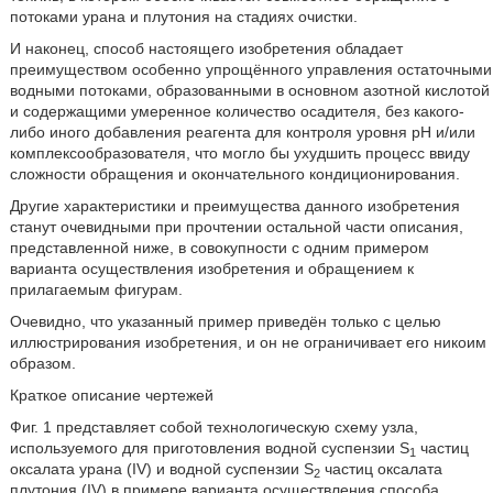
потоками урана и плутония на стадиях очистки.
И наконец, способ настоящего изобретения обладает
преимуществом особенно упрощённого управления остаточными
водными потоками, образованными в основном азотной кислотой
и содержащими умеренное количество осадителя, без какого-
либо иного добавления реагента для контроля уровня pH и/или
комплексообразователя, что могло бы ухудшить процесс ввиду
сложности обращения и окончательного кондиционирования.
Другие характеристики и преимущества данного изобретения
станут очевидными при прочтении остальной части описания,
представленной ниже, в совокупности с одним примером
варианта осуществления изобретения и обращением к
прилагаемым фигурам.
Очевидно, что указанный пример приведён только с целью
иллюстрирования изобретения, и он не ограничивает его никоим
образом.
Краткое описание чертежей
Фиг. 1 представляет собой технологическую схему узла,
используемого для приготовления водной суспензии S
частиц
1
оксалата урана (IV) и водной суспензии S
частиц оксалата
2
плутония (IV) в примере варианта осуществления способа