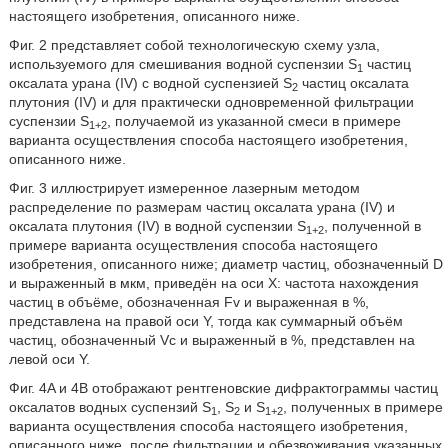
настоящего изобретения, описанного ниже.
Фиг. 2 представляет собой технологическую схему узла,
используемого для смешивания водной суспензии S
частиц
1
оксалата урана (IV) с водной суспензией S
частиц оксалата
2
плутония (IV) и для практически одновременной фильтрации
суспензии S
, получаемой из указанной смеси в примере
1+2
варианта осуществления способа настоящего изобретения,
описанного ниже.
Фиг. 3 иллюстрирует измеренное лазерным методом
распределение по размерам частиц оксалата урана (IV) и
оксалата плутония (IV) в водной суспензии S
, полученной в
1+2
примере варианта осуществления способа настоящего
изобретения, описанного ниже; диаметр частиц, обозначенный D
и выраженный в мкм, приведён на оси X: частота нахождения
частиц в объёме, обозначенная Fv и выраженная в %,
представлена на правой оси Y, тогда как суммарный объём
частиц, обозначенный Vc и выраженный в %, представлен на
левой оси Y.
Фиг. 4A и 4B отображают рентгеновские дифрактограммы частиц
оксалатов водных суспензий S
, S
и S
, полученных в примере
1
2
1+2
варианта осуществления способа настоящего изобретения,
описанного ниже, после фильтрации и обезвоживания указанных