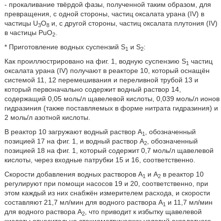
- прокаливание твёрдой фазы, полученной таким образом, для
превращения, с одной стороны, частиц оксалата урана (IV) в
частицы U
O
и, с другой стороны, частиц оксалата плутония (IV)
3
8
в частицы PuO
.
2
* Приготовление водных суспензий S
и S
:
1
2
Как проиллюстрировано на фиг. 1, водную суспензию S
частиц
1
оксалата урана (IV) получают в реакторе 10, который оснащён
системой 11, 12 перемешивания и переливной трубой 13 и
который первоначально содержит водный раствор 14,
содержащий 0,05 моль/л щавелевой кислоты, 0,039 моль/л ионов
гидразиния (также поставляемых в форме нитрата гидразиния) и
2 моль/л азотной кислоты.
В реактор 10 загружают водный раствор A
, обозначенный
1
позицией 17 на фиг. 1, и водный раствор A
, обозначенный
2
позицией 18 на фиг. 1, который содержит 0,7 моль/л щавелевой
кислоты, через входные патрубки 15 и 16, соответственно.
Скорости добавления водных растворов A
и A
в реактор 10
1
2
регулируют при помощи насосов 19 и 20, соответственно, при
этом каждый из них снабжён измерителем расхода, и скорости
составляют 21,7 мл/мин для водного раствора A
и 11,7 мл/мин
1
для водного раствора A
, что приводит к избытку щавелевой
2