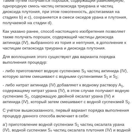
Таким путём получается порошок, содержащий равномерную,
однородную смесь частиц октаоксида триурана и частиц
диоксида плутония, при этом гомогенность, достигаемая на
стадиях b) и c), сохраняется в смеси оксидов урана и плутония,
получаемой на стадии d).
Как указано ранее, способ настоящего изобретения позволяет
также получать порошок, содержащий частицы диоксида
актинида (IV), выбранного из тория и нептуния, в дополнение к
частицам октаоксида триурана и диоксида плутония.
Для воплощения этого существуют два варианта порядка
выполнения процедур:
- либо приготовляют водную суспензию S
частиц актинида (IV),
3
которую затем смешивают с водными суспензиями S
и S
;
1
2
- либо нитрат актинида (IV) добавляют к водному раствору A
,
1
содержащему нитрат урана (IV), в этом случае получают водную
суспензию S
, содержащую двойной оксалат урана (IV) и
1
актинида (IV), который затем смешивают с водной суспензией S
.
2
С учётом вышесказанного, первый вариант порядка выполнения
процедур данного способа включает в себя:
a’) приготовление водной суспензии S
частиц оксалата урана
1
(IV), водной суспензии S
частиц оксалата плутония (IV) и водной
2