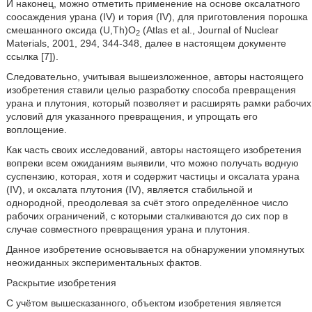
И наконец, можно отметить применение на основе оксалатного
соосаждения урана (IV) и тория (IV), для приготовления порошка
смешанного оксида (U,Th)O
(Atlas et al., Journal of Nuclear
2
Materials, 2001, 294, 344-348, далее в настоящем документе
ссылка [7]).
Следовательно, учитывая вышеизложенное, авторы настоящего
изобретения ставили целью разработку способа превращения
урана и плутония, который позволяет и расширять рамки рабочих
условий для указанного превращения, и упрощать его
воплощение.
Как часть своих исследований, авторы настоящего изобретения
вопреки всем ожиданиям выявили, что можно получать водную
суспензию, которая, хотя и содержит частицы и оксалата урана
(IV), и оксалата плутония (IV), является стабильной и
однородной, преодолевая за счёт этого определённое число
рабочих ограничений, с которыми сталкиваются до сих пор в
случае совместного превращения урана и плутония.
Данное изобретение основывается на обнаружении упомянутых
неожиданных экспериментальных фактов.
Раскрытие изобретения
С учётом вышесказанного, объектом изобретения является