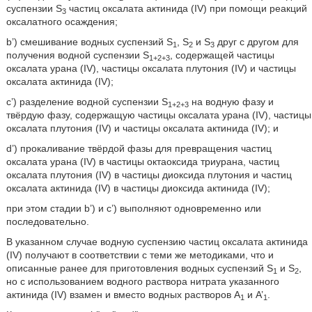
суспензии S
частиц оксалата актинида (IV) при помощи реакций
3
оксалатного осаждения;
b’) смешивание водных суспензий S
, S
и S
друг с другом для
1
2
3
получения водной суспензии S
, содержащей частицы
1+2+3
оксалата урана (IV), частицы оксалата плутония (IV) и частицы
оксалата актинида (IV);
c’) разделение водной суспензии S
на водную фазу и
1+2+3
твёрдую фазу, содержащую частицы оксалата урана (IV), частицы
оксалата плутония (IV) и частицы оксалата актинида (IV); и
d’) прокаливание твёрдой фазы для превращения частиц
оксалата урана (IV) в частицы октаоксида триурана, частиц
оксалата плутония (IV) в частицы диоксида плутония и частиц
оксалата актинида (IV) в частицы диоксида актинида (IV);
при этом стадии b’) и c’) выполняют одновременно или
последовательно.
В указанном случае водную суспензию частиц оксалата актинида
(IV) получают в соответствии с теми же методиками, что и
описанные ранее для приготовления водных суспензий S
и S
,
1
2
но с использованием водного раствора нитрата указанного
актинида (IV) взамен и вместо водных растворов A
и A’
.
1
1