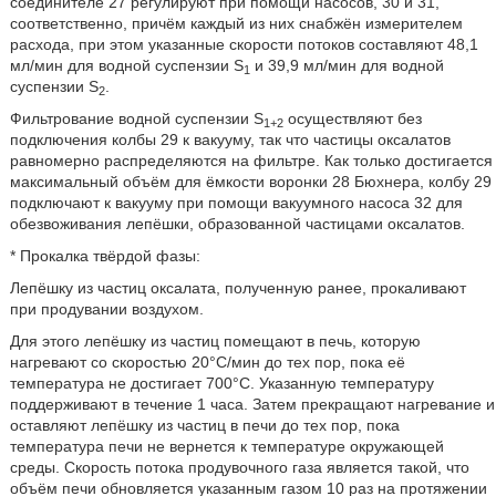
соединителе 27 регулируют при помощи насосов, 30 и 31,
соответственно, причём каждый из них снабжён измерителем
расхода, при этом указанные скорости потоков составляют 48,1
мл/мин для водной суспензии S
и 39,9 мл/мин для водной
1
суспензии S
.
2
Фильтрование водной суспензии S
осуществляют без
1+2
подключения колбы 29 к вакууму, так что частицы оксалатов
равномерно распределяются на фильтре. Как только достигается
максимальный объём для ёмкости воронки 28 Бюхнера, колбу 29
подключают к вакууму при помощи вакуумного насоса 32 для
обезвоживания лепёшки, образованной частицами оксалатов.
* Прокалка твёрдой фазы:
Лепёшку из частиц оксалата, полученную ранее, прокаливают
при продувании воздухом.
Для этого лепёшку из частиц помещают в печь, которую
нагревают со скоростью 20°C/мин до тех пор, пока её
температура не достигает 700°C. Указанную температуру
поддерживают в течение 1 часа. Затем прекращают нагревание и
оставляют лепёшку из частиц в печи до тех пор, пока
температура печи не вернется к температуре окружающей
среды. Скорость потока продувочного газа является такой, что
объём печи обновляется указанным газом 10 раз на протяжении