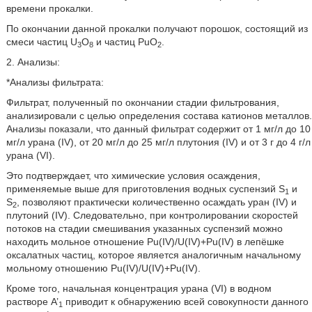
времени прокалки.
По окончании данной прокалки получают порошок, состоящий из
смеси частиц U
O
и частиц PuO
.
3
8
2
2. Анализы:
*Анализы фильтрата:
Фильтрат, полученный по окончании стадии фильтрования,
анализировали с целью определения состава катионов металлов.
Анализы показали, что данный фильтрат содержит от 1 мг/л до 10
мг/л урана (IV), от 20 мг/л до 25 мг/л плутония (IV) и от 3 г до 4 г/л
урана (VI).
Это подтверждает, что химические условия осаждения,
применяемые выше для приготовления водных суспензий S
и
1
S
, позволяют практически количественно осаждать уран (IV) и
2
плутоний (IV). Следовательно, при контролировании скоростей
потоков на стадии смешивания указанных суспензий можно
находить мольное отношение Pu(IV)/U(IV)+Pu(IV) в лепёшке
оксалатных частиц, которое является аналогичным начальному
мольному отношению Pu(IV)/U(IV)+Pu(IV).
Кроме того, начальная концентрация урана (VI) в водном
растворе A’
приводит к обнаружению всей совокупности данного
1