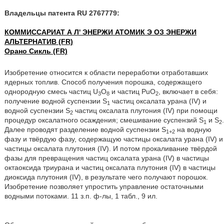
Владельцы патента RU 2767779:
КОММИССАРИАТ А Л' ЭНЕРЖИ АТОМИК Э ОЗ ЭНЕРЖИ
АЛЬТЕРНАТИВ (FR)
Орано Сикль (FR)
Изобретение относится к области переработки отработавших
ядерных топлив. Способ получения порошка, содержащего
однородную смесь частиц U
O
и частиц PuO
, включает в себя:
3
8
2
получение водной суспензии S
частиц оксалата урана (IV) и
1
водной суспензии S
частиц оксалата плутония (IV) при помощи
2
процедур оксалатного осаждения; смешивание суспензий S
и S
.
1
2
Далее проводят разделение водной суспензии S
на водную
1+2
фазу и твёрдую фазу, содержащую частицы оксалата урана (IV) и
частицы оксалата плутония (IV). И потом прокаливание твёрдой
фазы для превращения частиц оксалата урана (IV) в частицы
октаоксида триурана и частиц оксалата плутония (IV) в частицы
диоксида плутония (IV), в результате чего получают порошок.
Изобретение позволяет упростить управление остаточными
водными потоками. 11 з.п. ф-лы, 1 табл., 9 ил.