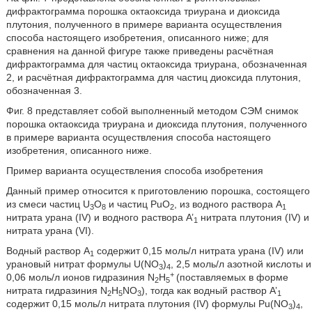
дифрактограмма порошка октаоксида триурана и диоксида
плутония, полученного в примере варианта осуществления
способа настоящего изобретения, описанного ниже; для
сравнения на данной фигуре также приведены расчётная
дифрактограмма для частиц октаоксида триурана, обозначенная
2, и расчётная дифрактограмма для частиц диоксида плутония,
обозначенная 3.
Фиг. 8 представляет собой выполненный методом СЭМ снимок
порошка октаоксида триурана и диоксида плутония, полученного
в примере варианта осуществления способа настоящего
изобретения, описанного ниже.
Пример варианта осуществления способа изобретения
Данный пример относится к приготовлению порошка, состоящего
из смеси частиц U
O
и частиц PuO
, из водного раствора A
3
8
2
1
нитрата урана (IV) и водного раствора A’
нитрата плутония (IV) и
1
нитрата урана (VI).
Водный раствор A
содержит 0,15 моль/л нитрата урана (IV) или
1
урановый нитрат формулы U(NO
)
, 2,5 моль/л азотной кислоты и
3
4
+
0,06 моль/л ионов гидразиния N
H
(поставляемых в форме
2
5
нитрата гидразиния N
H
NO
), тогда как водный раствор A’
2
5
3
1
содержит 0,15 моль/л нитрата плутония (IV) формулы Pu(NO
)
,
3
4