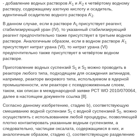
- добавление водных растворов A’
и A’
к четвёртому водному
1
2
раствору, содержащему азотную кислоту и осадитель,
идентичный осадителю водного раствора A’
.
2
В данном случае, если в растворе A
присутствует реагент,
1
стабилизирующий уран (IV), то указанный стабилизирующий
реагент предпочтительно также присутствует в третьем водном
растворе. Аналогичным образом, если в водном растворе A’
1
присутствует нитрат урана (VI), то нитрат урана (VI)
предпочтительно также присутствует в четвёртом водном
растворе.
Приготовление водных суспензий S
и S
можно проводить в
1
2
реакторе любого типа, подходящем для осаждения актинидов,
например, реакторе вихревого типа, используемом в ядерной
промышленности, или реакторе с псевдоожиженным слоем,
таком, как описан в международной заявке PCT WO 2010/070064,
далее в настоящем документе ссылка [8].
Согласно данному изобретению, стадию b), соответствующую
смешиванию водной суспензии S
с водной суспензией S
, можно
1
2
осуществлять с использованием любой процедуры, позволяющей
плотно контактировать указанным водным суспензиям, а
следовательно, частицам оксалата, содержащимся в них, и
аналогичным образом, стадию c), соответствующую разделению