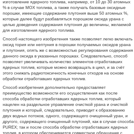
изготовление ядерного топлива, например, от 10 до 30 атомных
% в случае MOX топлива, а также получать базовые оксидные
порошки, имеющие содержание плутония выше 50 атомных %,
которые далее будут разбавляться порошком оксида урана с
целью доведения содержания плутония до величины, желаемой
для изготовления ядерного топлива.
Способ настоящего изобретения также позволяет легко включать
оксид тория или нептуния в порошки получаемых оксидов урана
и плутония, опять же с возможностью регулирования содержания
данного оксида в указанных порошках. Следовательно, способ
позволяет увеличивать количество элементов отработавших
ядерных топлив, которые можно возвращать в цикл, и за счёт
этого снижать радиотоксичность конечных отходов на основе
обработки отработавших ядерных топлив.
Способ изобретения дополнительно предоставляет
преимущество возможности его осуществления как после
способа обработки отработавших ядерных топлив, который
нацелен на раздельное управление очисткой урана и очисткой
плутония и который, следовательно, приводит к образованию
двух водных потоков, одного, содержащего очищенный уран, и
другого, содержащего очищенный плутоний, как в случае способа
PUREX; так и после способа обработки отработавших ядерных
топлив, в котором обеспечивается совместное обращение с