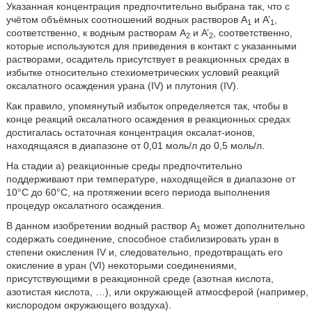
Указанная концентрация предпочтительно выбрана так, что с
учётом объёмных соотношений водных растворов A
и A’
,
1
1
соответственно, к водным растворам A
и A’
, соответственно,
2
2
которые используются для приведения в контакт с указанными
растворами, осадитель присутствует в реакционных средах в
избытке относительно стехиометрических условий реакций
оксалатного осаждения урана (IV) и плутония (IV).
Как правило, упомянутый избыток определяется так, чтобы в
конце реакций оксалатного осаждения в реакционных средах
достигалась остаточная концентрация оксалат-ионов,
находящаяся в диапазоне от 0,01 моль/л до 0,5 моль/л.
На стадии a) реакционные среды предпочтительно
поддерживают при температуре, находящейся в диапазоне от
10°C до 60°C, на протяжении всего периода выполнения
процедур оксалатного осаждения.
В данном изобретении водный раствор A
может дополнительно
1
содержать соединение, способное стабилизировать уран в
степени окисления IV и, следовательно, предотвращать его
окисление в уран (VI) некоторыми соединениями,
присутствующими в реакционной среде (азотная кислота,
азотистая кислота, …), или окружающей атмосферой (например,
кислородом окружающего воздуха).