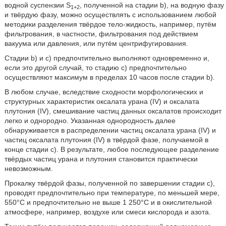
водной суспензии S
, полученной на стадии b), на водную фазу
1+2
и твёрдую фазу, можно осуществлять с использованием любой
методики разделения твёрдое тело-жидкость, например, путём
фильтрования, в частности, фильтрования под действием
вакуума или давления, или путём центрифугирования.
Стадии b) и c) предпочтительно выполняют одновременно и,
если это другой случай, то стадию c) предпочтительно
осуществляют максимум в пределах 10 часов после стадии b).
В любом случае, вследствие сходности морфологических и
структурных характеристик оксалата урана (IV) и оксалата
плутония (IV), смешивание частиц данных оксалатов происходит
легко и однородно. Указанная однородность далее
обнаруживается в распределении частиц оксалата урана (IV) и
частиц оксалата плутония (IV) в твёрдой фазе, получаемой в
конце стадии c). В результате, любое последующее разделение
твёрдых частиц урана и плутония становится практически
невозможным.
Прокалку твёрдой фазы, полученной по завершении стадии c),
проводят предпочтительно при температуре, по меньшей мере,
550°C и предпочтительно не выше 1 250°C и в окислительной
атмосфере, например, воздухе или смеси кислорода и азота.