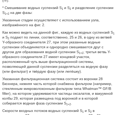
(IV).
* Смешивание водных суспензий S
и S
и разделение суспензии
1
2
S
на две фазы:
1+2
Указанные стадии осуществляют с использованием узла,
изображённого на фиг. 2.
Как можно видеть на данной фиг., каждую из водных суспензий S
1
и S
подают по линии, соответственно, 25 и 26, в одну из ветвей
2
Y-образного соединителя 27, при этом указанные водные
суспензии объединяются и однородно смешиваются друг с
другом для образования водной суспензии S
; третья ветвь Y-
1+2
образного соединителя 27 имеет концевой участок,
расположенный чуть выше фильтрационной системы,
позволяющей данной суспензии разделяться на водную фазу
(или фильтрат) и твёрдую фазу (или лепёшку).
Указанная фильтрационная система состоит из воронки 28
Бюхнера, нижняя часть которой снабжена фильтром (например,
стеклянным микроволоконным фильтром типа Whatman™ GF/B
filter), на котором удерживаются частицы оксалатов, и вакуумной
колбы 29, которая размещена под воронкой и в которой
собирается водная фаза суспензии S
.
1+2
Скорости входных потоков водных суспензий S
и S
в
1
2