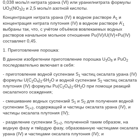
0,038 моль/л нитрата урана (VI) или уранилнитрата формулы
UO
(NO
)
и 2,5 моль/л азотной кислоты.
2
3
2
Концентрация нитрата урана (IV) в водном растворе A
и
1
концентрация нитрата плутония (IV) в водном растворе A’
1
выбраны так, что, с учётом объёмов вовлекаемых водных
растворов начальное мольное отношение Pu(IV)/U(IV)+Pu(IV)
составляет 0,45.
1. Приготовление порошка:
В данном изобретении приготовление порошка U
O
и PuO
3
8
2
последовательно включает в себя:
- приготовление водной суспензии S
частиц оксалата урана (IV)
1
формулы U(C
O
)
⋅6H
O и водной суспензии S
частиц оксалата
2
4
2
2
2
плутония (IV) формулы Pu(C
O
)
⋅6H
O при помощи реакций
2
4
2
2
оксалатного осаждения;
- смешивание водных суспензий S
и S
для получения водной
1
2
суспензии S
, содержащей и частицы оксалата урана (IV), и
1+2
частицы оксалата плутония (IV);
- разделение суспензии S
, полученной таким образом, на
1+2
водную фазу и твёрдую фазу, образованную частицами оксалата
урана (IV) и частицами оксалата плутония (IV); и