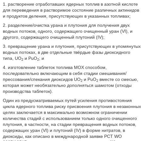
1. растворение отработавших ядерных топлив в азотной кислоте
для переведения в растворимое состояние различных актинидов
и продуктов деления, присутствующих в указанных топливах;
2. разделение/очистка урана и плутония для получения двух
водных потоков, одного, содержащего очищенный уран (VI), и
другого, содержащего очищенный плутоний (IV);
3. превращение урана и плутония, присутствующих в упомянутых
водных потоках, в две отдельные твёрдые фазы диоксидного
типа, UO
и PuO
; и
2
2
4. изготовление таблеток топлива MOX способом,
последовательно включающим в себя стадии смешивания/
прессования/спекания диоксидов UO
и PuO
вместе со смесью,
2
2
которая может необязательно дополняться шамотом (отходы
производства таблеток).
Один из предусматриваемых путей усиления противостояния
цикла ядерного топлива риску присвоения плутония в незаконных
целях заключается в максимально возможном ограничении
количества стадий с использованием только одного очищенного
плутония, в частности, на стадии превращения водных потоков,
содержащих уран (VI) и плутоний (IV) в форме нитратов, в
диоксиды, как описано в международной заявке PCT WO