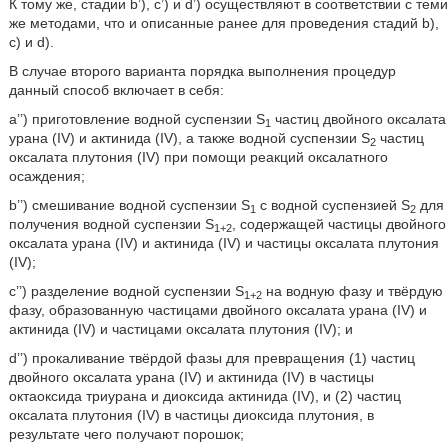
К тому же, стадии b’), c’) и d’) осуществляют в соответствии с теми
же методами, что и описанные ранее для проведения стадий b),
c) и d).
В случае второго варианта порядка выполнения процедур
данный способ включает в себя:
a’’) приготовление водной суспензии S
частиц двойного оксалата
1
урана (IV) и актинида (IV), а также водной суспензии S
частиц
2
оксалата плутония (IV) при помощи реакций оксалатного
осаждения;
b’’) смешивание водной суспензии S
с водной суспензией S
для
1
2
получения водной суспензии S
, содержащей частицы двойного
1+2
оксалата урана (IV) и актинида (IV) и частицы оксалата плутония
(IV);
c’’) разделение водной суспензии S
на водную фазу и твёрдую
1+2
фазу, образованную частицами двойного оксалата урана (IV) и
актинида (IV) и частицами оксалата плутония (IV); и
d’’) прокаливание твёрдой фазы для превращения (1) частиц
двойного оксалата урана (IV) и актинида (IV) в частицы
октаоксида триурана и диоксида актинида (IV), и (2) частиц
оксалата плутония (IV) в частицы диоксида плутония, в
результате чего получают порошок;