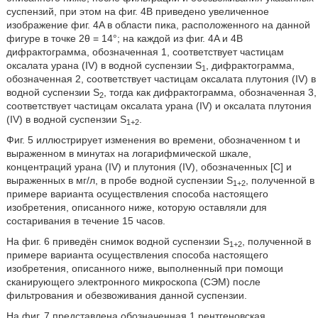
суспензий, при этом на фиг. 4B приведено увеличенное
изображение фиг. 4A в области пика, расположенного на данной
фигуре в точке 2θ = 14°; на каждой из фиг. 4A и 4B
дифрактограмма, обозначенная 1, соответствует частицам
оксалата урана (IV) в водной суспензии S
, дифрактограмма,
1
обозначенная 2, соответствует частицам оксалата плутония (IV) в
водной суспензии S
, тогда как дифрактограмма, обозначенная 3,
2
соответствует частицам оксалата урана (IV) и оксалата плутония
(IV) в водной суспензии S
.
1+2
Фиг. 5 иллюстрирует изменения во времени, обозначенном t и
выраженном в минутах на логарифмической шкале,
концентраций урана (IV) и плутония (IV), обозначенных [C] и
выраженных в мг/л, в пробе водной суспензии S
, полученной в
1+2
примере варианта осуществления способа настоящего
изобретения, описанного ниже, которую оставляли для
состаривания в течение 15 часов.
На фиг. 6 приведён снимок водной суспензии S
, полученной в
1+2
примере варианта осуществления способа настоящего
изобретения, описанного ниже, выполненный при помощи
сканирующего электронного микроскопа (СЭМ) после
фильтрования и обезвоживания данной суспензии.
На фиг. 7 представлена обозначенная 1 рентгеновская