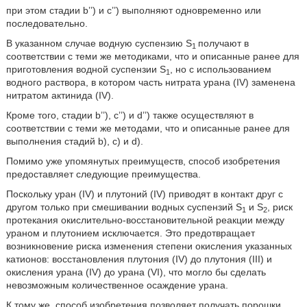
при этом стадии b’’) и c’’) выполняют одновременно или
последовательно.
В указанном случае водную суспензию S
получают в
1
соответствии с теми же методиками, что и описанные ранее для
приготовления водной суспензии S
, но с использованием
1
водного раствора, в котором часть нитрата урана (IV) заменена
нитратом актинида (IV).
Кроме того, стадии b’’), c’’) и d’’) также осуществляют в
соответствии с теми же методами, что и описанные ранее для
выполнения стадий b), c) и d).
Помимо уже упомянутых преимуществ, способ изобретения
предоставляет следующие преимущества.
Поскольку уран (IV) и плутоний (IV) приводят в контакт друг с
другом только при смешивании водных суспензий S
и S
, риск
1
2
протекания окислительно-восстановительной реакции между
ураном и плутонием исключается. Это предотвращает
возникновение риска изменения степени окисления указанных
катионов: восстановления плутония (IV) до плутония (III) и
окисления урана (IV) до урана (VI), что могло бы сделать
невозможным количественное осаждение урана.
К тому же, способ изобретения позволяет получать порошки