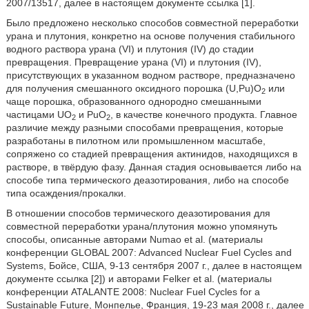
2007/13517, далее в настоящем документе ссылка [1].
Было предложено несколько способов совместной переработки
урана и плутония, конкретно на основе получения стабильного
водного раствора урана (VI) и плутония (IV) до стадии
превращения. Превращение урана (VI) и плутония (IV),
присутствующих в указанном водном растворе, предназначено
для получения смешанного оксидного порошка (U,Pu)O
или
2
чаще порошка, образованного однородно смешанными
частицами UO
и PuO
, в качестве конечного продукта. Главное
2
2
различие между разными способами превращения, которые
разработаны в пилотном или промышленном масштабе,
сопряжено со стадией превращения актинидов, находящихся в
растворе, в твёрдую фазу. Данная стадия основывается либо на
способе типа термического деазотирования, либо на способе
типа осаждения/прокалки.
В отношении способов термического деазотирования для
совместной переработки урана/плутония можно упомянуть
способы, описанные авторами Numao et al. (материалы
конференции GLOBAL 2007: Advanced Nuclear Fuel Cycles and
Systems, Бойсе, США, 9-13 сентября 2007 г., далее в настоящем
документе ссылка [2]) и авторами Felker et al. (материалы
конференции ATALANTE 2008: Nuclear Fuel Cycles for a
Sustainable Future, Монпелье, Франция, 19-23 мая 2008 г., далее