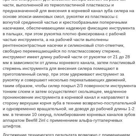
части, выполненной из термопластичной пластмассы и
предназначенной для внесения в корневой канал зуба силера на
основе эпокси-аминовых смол, рукоятки из пластмассы с
вогнутой срединной частью и крестообразными поперечными
насечками, обеспечивающими надежную фиксацию инструмента
в пальцах, при этом рукоятка плотно фиксирована с рабочей
частью инструмента, а на рабочей части выполнены
рентгеноконтрастные насечки и силиконовый стоп-отметчик,
свободно перемещающийся по пластмассовому стержню,
инструмент имеет длину рабочей части от рукоятки от 21 до 28
мм в зависимости от длины корневого канала, затем пластиковый
стержень инструмента для внесения силера помещают в
приготовленный силер, при этом удерживают инструмент за
рукоятку и совершают несколько перекатывающих движений,
таким образом, чтобы силер покрыл 2/3 поверхности инструмента
тонким слоем и затем осуществляют скользящее, медленное
проникновение инструмента в корневой канал и направляют в
сторону верхушки корня зуба в технике возвратно-поступательной
и одновременно вращательной, не доводя до рабочей длины 1-2
мм. в течении 10 секунд, пломбирование корневых каналов зубов
аппаратом Beefill 2inl с применением альфа-гуттаперчевых
штифтов.
Достижение технического результата возможно с применением