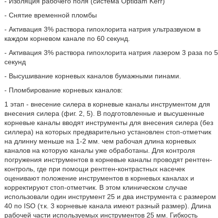
- Изоляция рабочего поля (система Optidam Kerr)
- Снятие временной пломбы
- Активация 3% раствора гипохлорита натрия ультразвуком в
каждом корневом канале по 60 секунд.
- Активация 3% раствора гипохлорита натрия лазером 3 раза по 5
секунд
- Высушивание корневых каналов бумажными пинами.
- Пломбирование корневых каналов:
1 этап - внесение силера в корневые каналы инструментом для
внесения силера (фиг. 2, 5). В подготовленные и высушенные
корневые каналы вводят инструменты для внесения силера (без
силлера) на которых предварительно установлен стоп-отметчик
на длинну меньше на 1-2 мм. чем рабочая длина корневых
каналов на которую каналы уже обработаны. Для контроля
погружения инструментов в корневые каналы проводят рентген-
контроль, где при помощи рентген-контрастных насечек
оценивают положение инструментов в корневых каналах и
корректируют стоп-отметчик. В этом клиническом случае
использовали один инструмент 25 и два инструмента с размером
40 по ISO (т.к. 3 корневые канала имеют разный размер). Длина
рабочей части используемых инструментов 25 мм. Гибкость