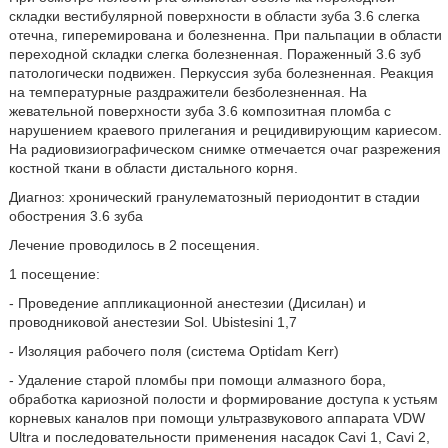
складки вестибулярной поверхности в области зуба 3.6 слегка
отечна, гиперемирована и болезненна. При пальпации в области
переходной складки слегка болезненная. Пораженный 3.6 зуб
патологически подвижен. Перкуссия зуба болезненная. Реакция
на температурные раздражители безболезненная. На
жевательной поверхности зуба 3.6 композитная пломба с
нарушением краевого прилегания и рецидивирующим кариесом.
На радиовизиографическом снимке отмечается очаг разрежения
костной ткани в области дистального корня.
Диагноз: хронический гранулематозный периодонтит в стадии
обострения 3.6 зуба
Лечение проводилось в 2 посещения.
1 посещение:
- Проведение аппликационной анестезии (Дисилан) и
проводниковой анестезии Sol. Ubistesini 1,7
- Изоляция рабочего поля (система Optidam Kerr)
- Удаление старой пломбы при помощи алмазного бора,
обработка кариозной полости и формирование доступа к устьям
корневых каналов при помощи ультразвукового аппарата VDW
Ultra и последовательности применения насадок Cavi 1, Cavi 2,