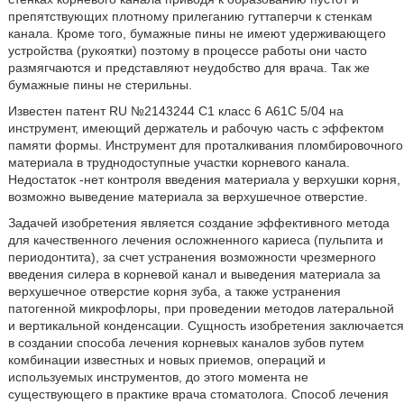
препятствующих плотному прилеганию гуттаперчи к стенкам
канала. Кроме того, бумажные пины не имеют удерживающего
устройства (рукоятки) поэтому в процессе работы они часто
размягчаются и представляют неудобство для врача. Так же
бумажные пины не стерильны.
Известен патент RU №2143244 C1 класс 6 А61С 5/04 на
инструмент, имеющий держатель и рабочую часть с эффектом
памяти формы. Инструмент для проталкивания пломбировочного
материала в труднодоступные участки корневого канала.
Недостаток -нет контроля введения материала у верхушки корня,
возможно выведение материала за верхушечное отверстие.
Задачей изобретения является создание эффективного метода
для качественного лечения осложненного кариеса (пульпита и
периодонтита), за счет устранения возможности чрезмерного
введения силера в корневой канал и выведения материала за
верхушечное отверстие корня зуба, а также устранения
патогенной микрофлоры, при проведении методов латеральной
и вертикальной конденсации. Сущность изобретения заключается
в создании способа лечения корневых каналов зубов путем
комбинации известных и новых приемов, операций и
используемых инструментов, до этого момента не
существующего в практике врача стоматолога. Способ лечения