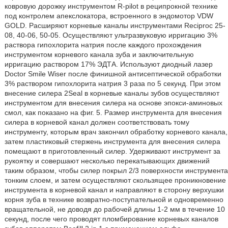
ковровую дорожку инструментом R-pilot в реципрокной технике
под контролем апекслокатора, встроенного в эндомотор VDW
GOLD. Расширяют корневые каналы инструментами Reciproc 25-
08, 40-06, 50-05. Осуществляют ультразвуковую ирригацию 3%
раствора гипохлорита натрия после каждого прохождения
инструментом корневого канала зуба и заключительную
ирригацию раствором 17% ЭДТА. Используют диодный лазер
Doctor Smile Wiser после финишной антисептической обработки
3% раствором гипохлорита натрия 3 раза по 5 секунд. При этом
внесение силера 2Seal в корневые каналы зубов осуществляют
инструментом для внесения силера на основе эпокси-аминовых
смол, как показано на фиг. 5. Размер инструмента для внесения
силера в корневой канал должен соответствовать тому
инструменту, которым врач закончил обработку корневого канала,
затем пластиковый стержень инструмента для внесения силера
помещают в приготовленный силер. Удерживают инструмент за
рукоятку и совершают несколько перекатывающих движений
таким образом, чтобы силер покрыл 2/3 поверхности инструмента
тонким слоем, и затем осуществляют скользящее проникновение
инструмента в корневой канал и направляют в сторону верхушки
корня зуба в технике возвратно-поступательной и одновременно
вращательной, не доводя до рабочей длины 1-2 мм в течение 10
секунд, после чего проводят пломбирование корневых каналов