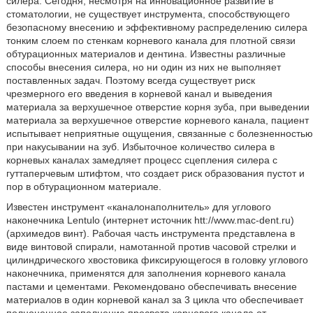
силера. Сегодня, несмотря на инновационное развитие в
стоматологии, не существует инструмента, способствующего
безопасному внесению и эффективному распределению силера
тонким слоем по стенкам корневого канала для плотной связи
обтурационных материалов и дентина. Известны различные
способы внесения силера, но ни один из них не выполняет
поставленных задач. Поэтому всегда существует риск
чрезмерного его введения в корневой канал и выведения
материала за верхушечное отверстие корня зуба, при выведении
материала за верхушечное отверстие корневого канала, пациент
испытывает неприятные ощущения, связанные с болезненностью
при накусывании на зуб. Избыточное количество силера в
корневых каналах замедляет процесс сцепления силера с
гуттаперчевым штифтом, что создает риск образования пустот и
пор в обтурационном материале.
Известен инструмент «каналонаполнитель» для углового
наконечника Lentulo (интернет источник htt://www.mac-dent.ru)
(архимедов винт). Рабочая часть инструмента представлена в
виде винтовой спирали, намотанной против часовой стрелки и
цилиндрического хвостовика фиксирующегося в головку углового
наконечника, применятся для заполнения корневого канала
пастами и цементами. Рекомендовано обеспечивать внесение
материалов в один корневой канал за 3 цикла что обеспечивает