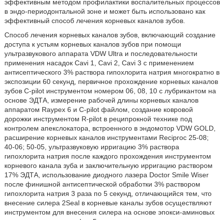
эффективным методом профилактики воспалительных процессов
в эндо-периодонтальной зоне и может быть использовано как
эффективный способ лечения корневых каналов зубов.
Способ лечения корневых каналов зубов, включающий создание
доступа к устьям корневых каналов зубов при помощи
ультразвукового аппарата VDW Ultra и последовательности
применения насадок Cavi 1, Cavi 2, Cavi 3 с применением
антисептического 3% раствора гипохлорита натрия многократно в
экспозиции 60 секунд, первичное прохождение корневых каналов
зубов C-pilot инструментом номером 06, 08, 10 с лубрикантом на
основе ЭДТА, измерение рабочей длины корневых каналов
аппаратом Raypex 6 и C-pilot файлом, создание ковровой
дорожки инструментом R-pilot в реципрокной технике под
контролем апекслокатора, встроенного в эндомотор VDW GOLD,
расширение корневых каналов инструментами Reciproc 25-08;
40-06; 50-05, ультразвуковую ирригацию 3% раствора
гипохлорита натрия после каждого прохождения инструментом
корневого канала зуба и заключительную ирригацию раствором
17% ЭДТА, использование диодного лазера Doctor Smile Wiser
после финишной антисептической обработки 3% раствором
гипохлорита натрия 3 раза по 5 секунд, отличающийся тем, что
внесение силера 2Seal в корневые каналы зубов осуществляют
инструментом для внесения силера на основе эпокси-аминовых