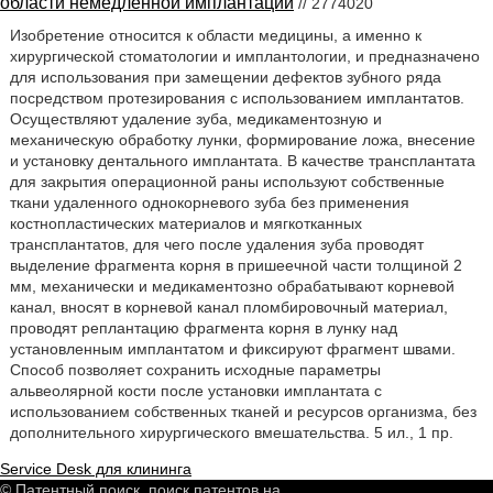
области немедленной имплантации
// 2774020
Изобретение относится к области медицины, а именно к
хирургической стоматологии и имплантологии, и предназначено
для использования при замещении дефектов зубного ряда
посредством протезирования с использованием имплантатов.
Осуществляют удаление зуба, медикаментозную и
механическую обработку лунки, формирование ложа, внесение
и установку дентального имплантата. В качестве трансплантата
для закрытия операционной раны используют собственные
ткани удаленного однокорневого зуба без применения
костнопластических материалов и мягкотканных
трансплантатов, для чего после удаления зуба проводят
выделение фрагмента корня в пришеечной части толщиной 2
мм, механически и медикаментозно обрабатывают корневой
канал, вносят в корневой канал пломбировочный материал,
проводят реплантацию фрагмента корня в лунку над
установленным имплантатом и фиксируют фрагмент швами.
Способ позволяет сохранить исходные параметры
альвеолярной кости после установки имплантата с
использованием собственных тканей и ресурсов организма, без
дополнительного хирургического вмешательства. 5 ил., 1 пр.
Service Desk для клининга
© Патентный поиск, поиск патентов на