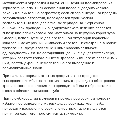
механической обработки и нарушении техники пломбирования
корневого канала. Риск осложнения после эндодонтического
лечения значительно возрастает, если силер выведен за пределы
верхушечного отверстия, наблюдается хронический
воспалительный процесс в тканях периодонта. Серьезной
ошибкой при проведении эндодонтического лечения является
выведение пломбировочного материала за верхушку корня зуба.
Силеры, используемые для постоянной обтурации корневых
каналов, имеют разный химический состав. Несмотря на высокие
требования, предъявляемые к ним: биосовместимость,
однородность и т.д. на сегодняшний день не существует силера,
который соответствовал бы всем требованиям, предъявляемым к
ним, поэтому крайне нежелательно его выведение в
периапикальные ткани.
При наличии периапикальных деструктивных процессов
выведение пломбировочного материала приводит к обострению
хронического воспаления, что приводит к боли и образованию
отека в области причинного зуба.
При пломбировании моляров и премоляров верхней челюсти
избыточное выведение материала за верхушку корня зуба
приводит к воспалению верхнечелюстных пазух и является
причиной одонтогенного синусита, гайморита.