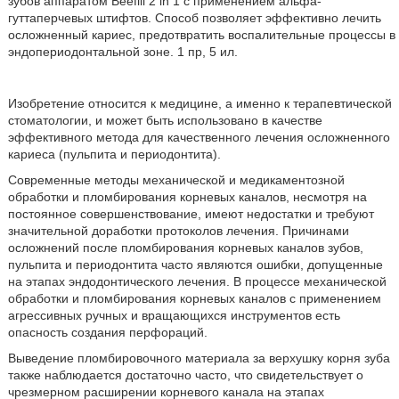
зубов аппаратом Beefill 2 in 1 с применением альфа-
гуттаперчевых штифтов. Способ позволяет эффективно лечить
осложненный кариес, предотвратить воспалительные процессы в
эндопериодонтальной зоне. 1 пр, 5 ил.
Изобретение относится к медицине, а именно к терапевтической
стоматологии, и может быть использовано в качестве
эффективного метода для качественного лечения осложненного
кариеса (пульпита и периодонтита).
Современные методы механической и медикаментозной
обработки и пломбирования корневых каналов, несмотря на
постоянное совершенствование, имеют недостатки и требуют
значительной доработки протоколов лечения. Причинами
осложнений после пломбирования корневых каналов зубов,
пульпита и периодонтита часто являются ошибки, допущенные
на этапах эндодонтического лечения. В процессе механической
обработки и пломбирования корневых каналов с применением
агрессивных ручных и вращающихся инструментов есть
опасность создания перфораций.
Выведение пломбировочного материала за верхушку корня зуба
также наблюдается достаточно часто, что свидетельствует о
чрезмерном расширении корневого канала на этапах