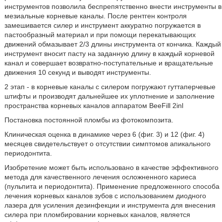
инструментов позволила беспрепятственно внести инструменты в
мезиальные корневые каналы. После рентген контроля
замешивается силер и инструмент аккуратно погружается в
пастообразный материал и при помощи перекатывающих
движений обмазывает 2/3 длины инструмента от кончика. Каждый
инструмент вносит пасту на заданную длину в каждый корневой
канал и совершает возвратно-поступательные и вращательные
движения 10 секунд и выводят инструменты.
2 этап - в корневые каналы с силером погружают гуттаперчевые
штифты и производят дальнейшее их уплотнение и заполнение
пространства корневых каналов аппаратом BeeFill 2inl
Постановка постоянной пломбы из фотокомпозита.
Клиническая оценка в динамике через 6 (фиг. 3) и 12 (фиг. 4)
месяцев свидетельствует о отсутствии симптомов апикального
периодонтита.
Изобретение может быть использовано в качестве эффективного
метода для качественного лечения осложненного кариеса
(пульпита и периодонтита). Применение предложенного способа
лечения корневых каналов зубов с использованием диодного
лазера для усиления дезинфекции и инструмента для внесения
силера при пломбировании корневых каналов, является