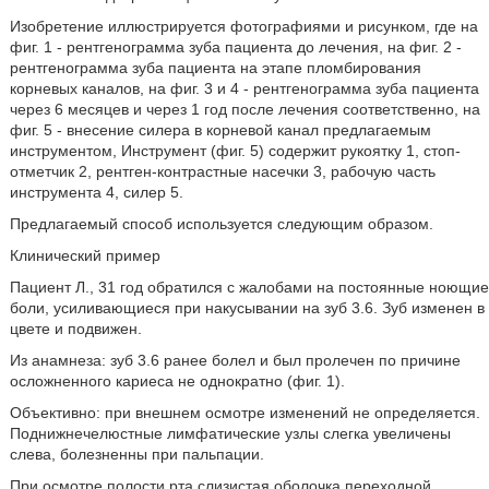
Изобретение иллюстрируется фотографиями и рисунком, где на
фиг. 1 - рентгенограмма зуба пациента до лечения, на фиг. 2 -
рентгенограмма зуба пациента на этапе пломбирования
корневых каналов, на фиг. 3 и 4 - рентгенограмма зуба пациента
через 6 месяцев и через 1 год после лечения соответственно, на
фиг. 5 - внесение силера в корневой канал предлагаемым
инструментом, Инструмент (фиг. 5) содержит рукоятку 1, стоп-
отметчик 2, рентген-контрастные насечки 3, рабочую часть
инструмента 4, силер 5.
Предлагаемый способ используется следующим образом.
Клинический пример
Пациент Л., 31 год обратился с жалобами на постоянные ноющие
боли, усиливающиеся при накусывании на зуб 3.6. Зуб изменен в
цвете и подвижен.
Из анамнеза: зуб 3.6 ранее болел и был пролечен по причине
осложненного кариеса не однократно (фиг. 1).
Объективно: при внешнем осмотре изменений не определяется.
Поднижнечелюстные лимфатические узлы слегка увеличены
слева, болезненны при пальпации.
При осмотре полости рта слизистая оболочка переходной