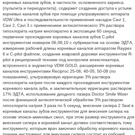
корневых каналов зубов, в частности, осложненного кариеса
(пульпита и периодонтита), содержит создание доступа к устьям
корневых каналов зубов при помощи ультразвукового аппарата
VDW Ultra и последовательности применения насадок Cavi 1,
Cavi 2, Cavi 3 с применением антисептического 3% раствора
гипохлорита натрия многократно в экспозиции 60 секунд,
первичное прохождение корневых каналов зубов C-pilot
инструментом номером 06,08,10 с лубрикантом на основе ЭДТА,
измерение рабочей длины корневых каналов аппаратом Raypex
6 и C-pilot файлом, создание ковровой дорожки инструментом R-
pilot в реципрокной технике под контролем апекслокатора,
встроенного в эндомотор VDW GOLD, расширение корневых
каналов инструментами Reciproc 25-06; 40-05; 50-08 (по
показаниям), ультразвуковую ирригацию 3% раствора
гипохлорита натрия после каждого прохождения инструментом
корневого канала зуба, и заключительную ирригацию раствором
17% ЭДТА, использование диодного лазера Doctor Smile Wiser
после финишной антисептической обработки 3% раствором
гипохлорита натрия 3 раза по 5 секунд, внесение силера 2 Seal в
корневые каналы зубов инструментом для внесения силера на
основе эпокси-аминовых смол, при этом размер инструмента для
внесения силера в корневой канал должен соответствовать тому
инструменту, которым врач закончил обработку корневого канала,
причем инструмент для внесения силера состоит из рабочей