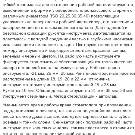
гибкой пластмассы для изготовления рабочей части инструмента,
выполненной в форме иглоподобного пластмассового стержня с
различным диаметром (ISO 20,25,30,35,40) позволяющим
удерживать на поверхности рабочей части силер, его внесение и
распределение по стенкам корневого канала. Для надежной и
безопасной фиксации рукоятка инструмента изготавливается из
пластмассы с вогнутой срединной частью и глубокими насечками,
исключающими смещение пальцев. Цвет рукоятки соответствует
номеру инструмента и маркируется желтым, красным, синим,
зеленым и черным цветом. На рабочую часть инструмента
фиксируется стоп-отметчик обеспечивающий контроль внесения
силера в корневой канал на нужную длину. Рабочая длина
инструмента: -21 мм. 25 мм. 28 мм. Рентгеноконтрастные насечки
расположены на длине 18, 19, 20 и 22 мм. от кончика
инструмента только у инструментов с длиной 25 и 28 мм.
Рукоятка-10 мм. Общая длина инструмента 31 мм. 35 мм. 38 мм.
Инструмент стерильный. Метод стерилизации - автоклав.
Уменьшается время работы врача стоматолога при проведении
эндодонтического лечения, так как данное устройство позволяет
вносить силер даже в сильно изогнутые корневые каналы зубов
ровным и тонким слоем. Снижается риск поломки рабочей части
инструмента в корневых каналах, так как пластмасса в отличии от
метала не подвержена циклической усталости.