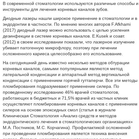
В современной стоматологии используются различные способы и
инструменты для лечения корневых каналов зубов.
Диодные лазеры нашли широкое применение в стоматологии и в
эндодонтии в частности. По мнению многих авторов F.Afkhami
(2017) диодный лазер можно использовать с целью усиления
дезинфекции в системе корневых каналов. E.Kusek и соавт.
(2012) в своем исследовании показали, что лазерное излучение
убивает патогенную микрофлору, поэтому при лечении
осложненного кариеса целесообразно его использование.
На сегодняшний день известно несколько методов обтурации
корневых каналов, самыми популярными являются метод
латеральной конденсации и аппаратный метод вертикальной
конденсации с применением горячей гуттаперчи. Все эти методы
пломбирования подразумевают применение силера. По
проведенному исследованию 46% врачей стоматологов,
работающих в бюджетных и 71,5% врачей из частных клиник
осуществляют пломбирование корневых каналов с применением
силеров на основе эпоксидных смол (статья в журнале
Клиническая Стоматология «Анализ средств и методов
эндодонтического лечения в стоматологических организациях»
М.А. Постников, М.С. Корчагина). Профилактикой осложнений
при проведении пломбирования является техника внесения