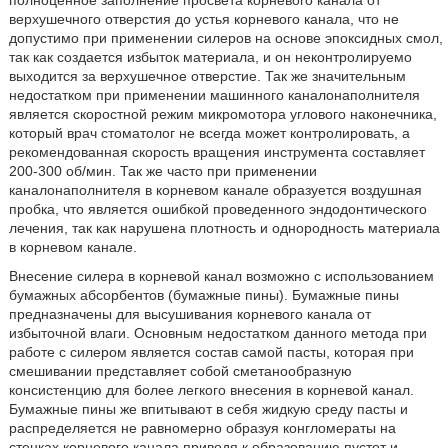
полноценное заполнение просвета корневого канала от
верхушечного отверстия до устья корневого канала, что не
допустимо при применении силеров на основе эпоксидных смол,
так как создается избыток материала, и он неконтролируемо
выходится за верхушечное отверстие. Так же значительным
недостатком при применении машинного каналонаполнителя
является скоростной режим микромотора углового наконечника,
который врач стоматолог не всегда может контролировать, а
рекомендованная скорость вращения инструмента составляет
200-300 об/мин. Так же часто при применении
каналонаполнителя в корневом канале образуется воздушная
пробка, что является ошибкой проведенного эндодонтического
лечения, так как нарушена плотность и однородность материала
в корневом канале.
Внесение силера в корневой канал возможно с использованием
бумажных абсорбентов (бумажные пины). Бумажные пины
предназначены для высушивания корневого канала от
избыточной влаги. Основным недостатком данного метода при
работе с силером является состав самой пасты, которая при
смешивании представляет собой сметанообразную
консистенцию для более легкого внесения в корневой канал.
Бумажные пины же впитывают в себя жидкую среду пасты и
распределяется не равномерно образуя конгломераты на
стенках корневого канала приводя к образованию пустот и