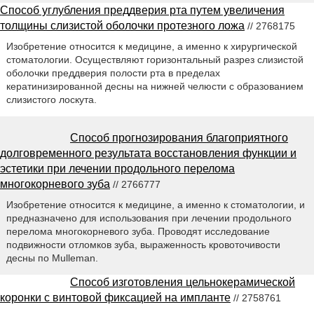
Способ углубления преддверия рта путем увеличения
толщины слизистой оболочки протезного ложа
// 2768175
Изобретение относится к медицине, а именно к хирургической
стоматологии. Осуществляют горизонтальный разрез слизистой
оболочки преддверия полости рта в пределах
кератинизированной десны на нижней челюсти с образованием
слизистого лоскута.
Способ прогнозирования благоприятного
долговременного результата восстановления функции и
эстетики при лечении продольного перелома
многокорневого зуба
// 2766777
Изобретение относится к медицине, а именно к стоматологии, и
предназначено для использования при лечении продольного
перелома многокорневого зуба. Проводят исследование
подвижности отломков зуба, выраженность кровоточивости
десны по Mulleman.
Способ изготовления цельнокерамической
коронки с винтовой фиксацией на импланте
// 2758761